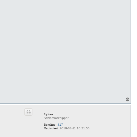
N
a
c
h
flyfree
o
Schlammschipper
b
e
Beiträge:
417
Registriert:
2018-03-11 16:21:55
n