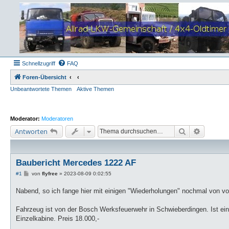
Schnellzugriff
FAQ
Foren-Übersicht
Unbeantwortete Themen
Aktive Themen
Moderator:
Moderatoren
Suche
Erweiter
Antworten
Baubericht Mercedes 1222 AF
B
#1
von
flyfree
»
2023-08-09 0:02:55
e
i
Nabend, so ich fange hier mit einigen "Wiederholungen" nochmal von vo
t
r
a
Fahrzeug ist von der Bosch Werksfeuerwehr in Schwieberdingen. Ist ei
g
Einzelkabine. Preis 18.000,-