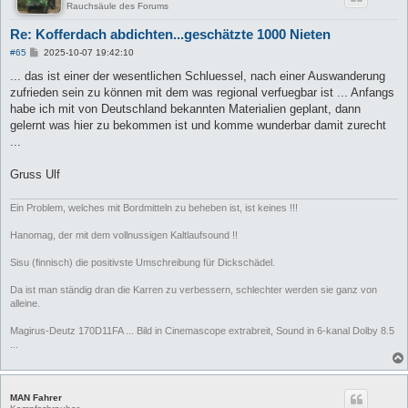
Rauchsäule des Forums
Re: Kofferdach abdichten...geschätzte 1000 Nieten
B
#65
2025-10-07 19:42:10
e
i
... das ist einer der wesentlichen Schluessel, nach einer Auswanderung
t
zufrieden sein zu können mit dem was regional verfuegbar ist ... Anfangs
r
a
habe ich mit von Deutschland bekannten Materialien geplant, dann
g
gelernt was hier zu bekommen ist und komme wunderbar damit zurecht
...
Gruss Ulf
Ein Problem, welches mit Bordmitteln zu beheben ist, ist keines !!!
Hanomag, der mit dem vollnussigen Kaltlaufsound !!
Sisu (finnisch) die positivste Umschreibung für Dickschädel.
Da ist man ständig dran die Karren zu verbessern, schlechter werden sie ganz von
alleine.
Magirus-Deutz 170D11FA ... Bild in Cinemascope extrabreit, Sound in 6-kanal Dolby 8.5
...
MAN Fahrer