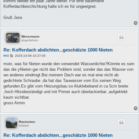
kommt wieder ein paar Jahre weiter. Für eine dauerhafte
Kofferdachbeschichtung halte ich es für ungeeignet.
Gruß Jens
Wesermann
abgefahren
Re: Kofferdach abdichten...geschätzte 1000 Nieten
B
#68
2025-10-09 10:27:05
e
i
moin, was für Nieten wurde den verwendet Wasserdichte?Könnte es sein
t
das die yNieten gar nicht das Problem sind, sonder das das Wasser von
r
a
wo anderes eindringt.Bei meinem Dach war es mal eine nicht ab
g
gedichtete Schraube ,da hat das Tauwasser vom Eis seinen Weg
gefunden.Es gibt vom Heizungsbau so Aluklebeband in ca 5cm breite
,hoch Hitzebeständigt und mit Primer auch überlackierbar ,aufgeklebt
kaum sichtbar.
gruss Armin
Rosinchen
infiziert
Re: Kofferdach abdichten...geschätzte 1000 Nieten