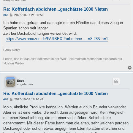
Kampfschrauber
Re: Kofferdach abdichten...geschätzte 1000 Nieten
B
#66
2025-10-07 21:30:50
e
i
Ich habe mal gefragt und da sagte mir ein Händler das dieses Zeug in
t
Spanien schon seit langer
r
a
Zeit bei Dachabdichtungen verwendet wird.
g
:
https://www.amazon.de/FARBEX-Farbe-Inne ... =8-28&th=1
Gruß Detlef
Leben, das ist das aller seltenste in der Welt - die meisten Menschen existieren nur.
>Oskar Wilde<
Enzo
abgefahren
Re: Kofferdach abdichten...geschätzte 1000 Nieten
B
#67
2025-10-08 16:20:42
e
i
Moin, ähnliche Produkte kenne ich. Werden auch in Ecuador verwendet.
t
Aber es ist eine Farbe, die recht dünn aufgetragen wird. Kein Vergleich
r
a
mit einer Beschichtung, die mit einer viel stärken Schichtdicke
g
daherkommt. Mit dieser Farbe kann man die alten, sehr weichen porösen
Dachziegel oder schon etwas angegriffene Eternitplatten streichen und