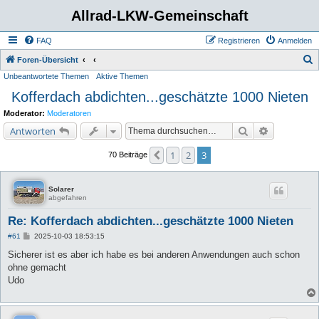
Allrad-LKW-Gemeinschaft
FAQ
Registrieren
Anmelden
S
Foren-Übersicht
Unbeantwortete Themen
Aktive Themen
u
Kofferdach abdichten...geschätzte 1000 Nieten
c
h
Moderator:
Moderatoren
e
Suche
Erweiterte 
Antworten
1
2
3
Vorherige
70 Beiträge
Solarer
abgefahren
Re: Kofferdach abdichten...geschätzte 1000 Nieten
B
#61
2025-10-03 18:53:15
e
i
Sicherer ist es aber ich habe es bei anderen Anwendungen auch schon
t
ohne gemacht
r
a
Udo
g