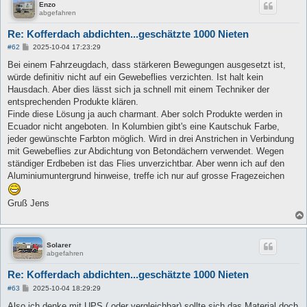
Enzo
abgefahren
Re: Kofferdach abdichten...geschätzte 1000 Nieten
B
#62
2025-10-04 17:23:29
e
i
Bei einem Fahrzeugdach, dass stärkeren Bewegungen ausgesetzt ist,
t
würde definitiv nicht auf ein Gewebeflies verzichten. Ist halt kein
r
a
Hausdach. Aber dies lässt sich ja schnell mit einem Techniker der
g
entsprechenden Produkte klären.
Finde diese Lösung ja auch charmant. Aber solch Produkte werden in
Ecuador nicht angeboten. In Kolumbien gibt's eine Kautschuk Farbe,
jeder gewünschte Farbton möglich. Wird in drei Anstrichen in Verbindung
mit Gewebeflies zur Abdichtung von Betondächern verwendet. Wegen
ständiger Erdbeben ist das Flies unverzichtbar. Aber wenn ich auf den
Aluminiumuntergrund hinweise, treffe ich nur auf grosse Fragezeichen
Gruß Jens
Solarer
abgefahren
Re: Kofferdach abdichten...geschätzte 1000 Nieten
B
#63
2025-10-04 18:29:29
e
i
Also ich denke mit UPS ( oder vergleichbar) sollte sich das Material doch