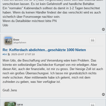
t
verschicken lassen. Es ist kein Gefahrstoff und handliche Behälter.
r
a
Ein "normales" Kabinendach solltest du damit in 1-2 Tagen beschichtet
g
haben. Wenn du keinen Händler findest der das verschickt wird es auch
sicherlich über Forumswege nachbsr sein.
Wenn du Detailbilder möchtest bitte PN
Udo
Enzo
abgefahren
Re: Kofferdach abdichten...geschätzte 1000 Nieten
B
#64
2025-10-07 17:07:10
e
i
Moin Udo, die Beschaffung und Versendung wäre kein Problem. Das
t
könnte ein selbständiger Dachdecker Kumpel von mir erledigen. Aber
r
a
dieser Akt, auch der finanzielle, ist mir zu gross. Der hiesige Zoll ist auch
g
noch ein großes Überraschungsei. Ich lasse mir grundsätzlich nichts
mehr schicken. Aber mittlerweile habe ich gelernt, mich mit dem
zufrieden zu geben, was hier verfügbar ist.
Gruß Jens
Ulf H