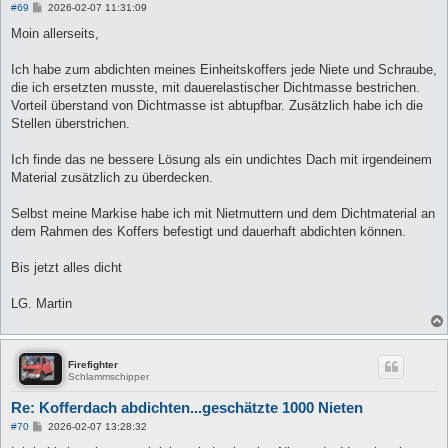
B
#69
2026-02-07 11:31:09
e
i
Moin allerseits,
t
r
a
Ich habe zum abdichten meines Einheitskoffers jede Niete und Schraube,
g
die ich ersetzten musste, mit dauerelastischer Dichtmasse bestrichen.
Vorteil überstand von Dichtmasse ist abtupfbar. Zusätzlich habe ich die
Stellen überstrichen.
Ich finde das ne bessere Lösung als ein undichtes Dach mit irgendeinem
Material zusätzlich zu überdecken.
Selbst meine Markise habe ich mit Nietmuttern und dem Dichtmaterial an
dem Rahmen des Koffers befestigt und dauerhaft abdichten können.
Bis jetzt alles dicht
LG. Martin
Firefighter
Schlammschipper
Re: Kofferdach abdichten...geschätzte 1000 Nieten
B
#70
2026-02-07 13:28:32
e