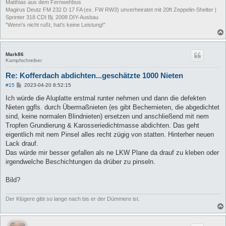
Matthias aus dem Fernwehbus
Magirus Deutz FM 232 D 17 FA (ex. FW RW3) unverheiratet mit 20ft Zeppelin-Shelter |
Sprinter 318 CDI Bj. 2008 DIY-Ausbau
"Wenn's nicht rußt, hat's keine Leistung!"
Mark86
Kampfschreiber
Re: Kofferdach abdichten...geschätzte 1000 Nieten
B
#15
2023-04-20 8:52:15
e
i
Ich würde die Aluplatte erstmal runter nehmen und dann die defekten
t
Nieten ggfls. durch Übermaßnieten (es gibt Bechernieten, die abgedichtet
r
a
sind, keine normalen Blindnieten) ersetzen und anschließend mit nem
g
Tropfen Grundierung & Karosseriedichtmasse abdichten. Das geht
eigentlich mit nem Pinsel alles recht zügig von statten. Hinterher neuen
Lack drauf.
Das würde mir besser gefallen als ne LKW Plane da drauf zu kleben oder
irgendwelche Beschichtungen da drüber zu pinseln.
Bild?
Der Klügere gibt so lange nach bis er der Dümmere ist.