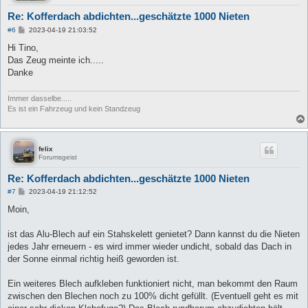
Re: Kofferdach abdichten...geschätzte 1000 Nieten
B
#6
2023-04-19 21:03:52
e
i
Hi Tino,
t
Das Zeug meinte ich.....
r
a
Danke
g
Immer dasselbe.....
Es ist ein Fahrzeug und kein Standzeug
felix
Forumsgeist
Re: Kofferdach abdichten...geschätzte 1000 Nieten
B
#7
2023-04-19 21:12:52
e
i
Moin,
t
r
a
ist das Alu-Blech auf ein Stahskelett genietet? Dann kannst du die Nieten
g
jedes Jahr erneuern - es wird immer wieder undicht, sobald das Dach in
der Sonne einmal richtig heiß geworden ist.
Ein weiteres Blech aufkleben funktioniert nicht, man bekommt den Raum
zwischen den Blechen noch zu 100% dicht gefüllt. (Eventuell geht es mit