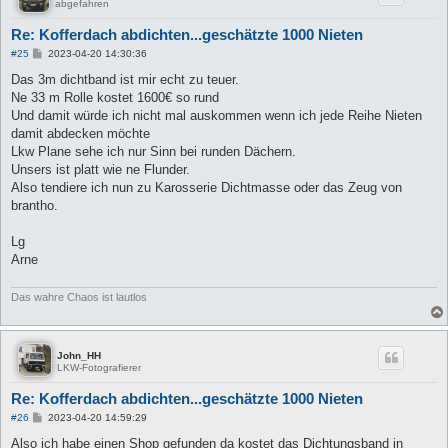
abgefahren
Re: Kofferdach abdichten...geschätzte 1000 Nieten
B
#25
2023-04-20 14:30:36
e
i
Das 3m dichtband ist mir echt zu teuer.
t
Ne 33 m Rolle kostet 1600€ so rund
r
a
Und damit würde ich nicht mal auskommen wenn ich jede Reihe Nieten
g
damit abdecken möchte
Lkw Plane sehe ich nur Sinn bei runden Dächern.
Unsers ist platt wie ne Flunder.
Also tendiere ich nun zu Karosserie Dichtmasse oder das Zeug von
brantho.
Lg
Arne
Das wahre Chaos ist lautlos
John_HH
LKW-Fotografierer
Re: Kofferdach abdichten...geschätzte 1000 Nieten
B
#26
2023-04-20 14:59:29
e
i
Also ich habe einen Shop gefunden da kostet das Dichtungsband in