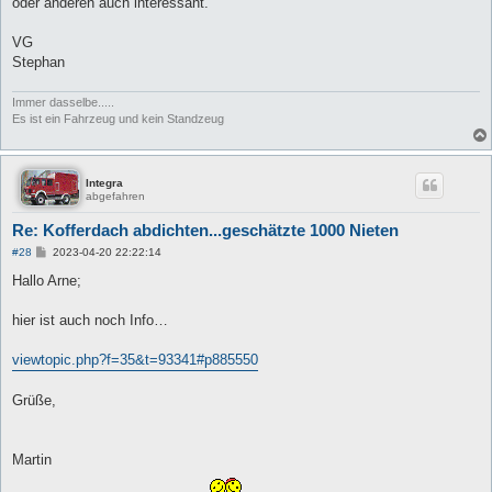
oder anderen auch interessant.
VG
Stephan
Immer dasselbe.....
Es ist ein Fahrzeug und kein Standzeug
Integra
abgefahren
Re: Kofferdach abdichten...geschätzte 1000 Nieten
B
#28
2023-04-20 22:22:14
e
i
Hallo Arne;
t
r
a
hier ist auch noch Info…
g
viewtopic.php?f=35&t=93341#p885550
Grüße,
Martin