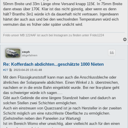
t
50mm Breite und 33m Länge ohne Versand knapp 115€. In 75mm Breite
r
a
dann etwas über 170€. Klar ist das nicht günstig, aber wenn es denn
g
hält? Brantho 3in1 würde ich da dauerhaft nicht vertrauen. Irgendwann
härtet der auch aus und bei den wechselnden Temperaturen würd eich
vermuten das es früher oder später undicht wird.
Frido unser MB 1224AF ist auch bei Instagram zu finden unter Frido1224
steph
abgefahren
Re: Kofferdach abdichten...geschätzte 1000 Nieten
B
#27
2023-04-20 15:41:48
e
i
Mit dem Flüssigkunststoff kann man auch die Anschlussbleche oder
t
ähnliches der Solarpanele abdichten. Einen Winkel z.b. überstreichen,
r
a
nachdem er in die erste Bahn eingeklebt wurde. Bei ner lkw-plane geht
g
das schwieriger würde ich sagen.....
Gibt auch Gebinde die eine längere Standzeit haben und dadurch an
solchen Stellen zwei Schichten ermöglichen.
Auch ein einstreuen von Quarzsand ist je nach Hersteller in der zweiten
Schicht möglich um eine rutschfeste Oberfläche zu ermöglichen.
(Gehstreifen neben den Paneelen zur Wartung)
Ist im Bereich Womo eher unwichtig, aber vielleicht auch für den einen