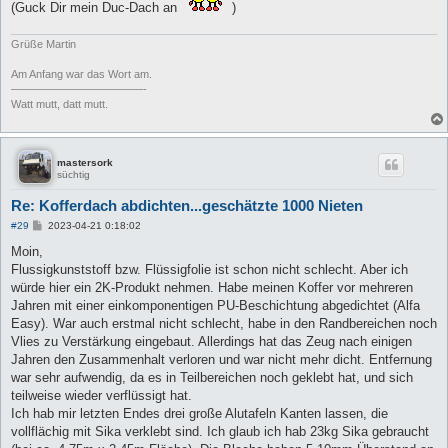
(Guck Dir mein Duc-Dach an
)
Grüße Martin
Am Anfang war das Wort am.
————————————-
Watt mutt, datt mutt.
mastersork
süchtig
Re: Kofferdach abdichten...geschätzte 1000 Nieten
B
#29
2023-04-21 0:18:02
e
i
Moin,
t
Flussigkunststoff bzw. Flüssigfolie ist schon nicht schlecht. Aber ich
r
a
würde hier ein 2K-Produkt nehmen. Habe meinen Koffer vor mehreren
g
Jahren mit einer einkomponentigen PU-Beschichtung abgedichtet (Alfa
Easy). War auch erstmal nicht schlecht, habe in den Randbereichen noch
Vlies zu Verstärkung eingebaut. Allerdings hat das Zeug nach einigen
Jahren den Zusammenhalt verloren und war nicht mehr dicht. Entfernung
war sehr aufwendig, da es in Teilbereichen noch geklebt hat, und sich
teilweise wieder verflüssigt hat.
Ich hab mir letzten Endes drei große Alutafeln Kanten lassen, die
vollflächig mit Sika verklebt sind. Ich glaub ich hab 23kg Sika gebraucht