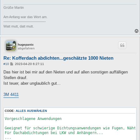
Grüße Martin
Am Anfang war das Wort am.
————————————-
Watt mutt, datt mutt.
hugepanic
abgefahren
Re: Kofferdach abdichten...geschätzte 1000 Nieten
B
#10
2023-04-20 6:27:11
e
i
Das hier ist bei mir auf den Nieten und auf allen sonstigen auffälligen
t
Stellen drauf.
r
a
Ist teuer, aber unglaublich gut...
g
3M 4411
CODE:
ALLES AUSWÄHLEN
Vorgeschlagene Anwendungen

Geeignet für schwierige Dichtungsanwendungen wie Fugen, Nähte 
Für Dachabdichtungen bei LKW und Anhängern...

...