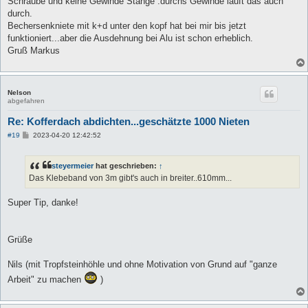
Schraube und keine Gewinde Stange .durchs Gewinde läuft das auch
durch.
Bechersenkniete mit k+d unter den kopf hat bei mir bis jetzt
funktioniert...aber die Ausdehnung bei Alu ist schon erheblich.
Gruß Markus
Nelson
abgefahren
Re: Kofferdach abdichten...geschätzte 1000 Nieten
B
#19
2023-04-20 12:42:52
e
i
t
steyermeier
hat geschrieben:
↑
r
a
Das Klebeband von 3m gibt's auch in breiter..610mm...
g
Super Tip, danke!
Grüße
Nils (mit Tropfsteinhöhle und ohne Motivation von Grund auf "ganze
Arbeit" zu machen
)