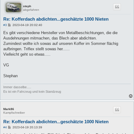
steph
abgefahren
Re: Kofferdach abdichten...geschätzte 1000 Nieten
B
#3
2023-04-19 20:02:40
e
i
Es gibt verschiedene Hersteller von Metallbeschichtungen, die die
t
Ausdehnungen mitmachen, das Blech aber abdichten.
r
a
Zumindest wollte ich sowas auf unseren Koffer im Sommer flächig
g
aufbringen. Triflex stellt sowas her......
Vielleicht geht so etwas.....
VG
Stephan
Immer dasselbe.....
Es ist ein Fahrzeug und kein Standzeug
Mark86
Kampfschreiber
Re: Kofferdach abdichten...geschätzte 1000 Nieten
B
#4
2023-04-19 20:13:39
e