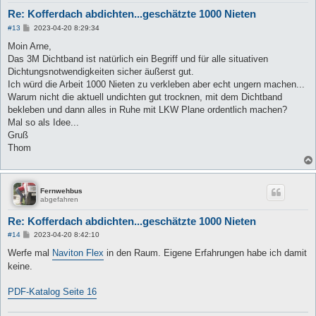
Re: Kofferdach abdichten...geschätzte 1000 Nieten
B
#13
2023-04-20 8:29:34
e
i
Moin Arne,
t
Das 3M Dichtband ist natürlich ein Begriff und für alle situativen
r
a
Dichtungsnotwendigkeiten sicher äußerst gut.
g
Ich würd die Arbeit 1000 Nieten zu verkleben aber echt ungern machen...
Warum nicht die aktuell undichten gut trocknen, mit dem Dichtband
bekleben und dann alles in Ruhe mit LKW Plane ordentlich machen?
Mal so als Idee...
Gruß
Thom
Fernwehbus
abgefahren
Re: Kofferdach abdichten...geschätzte 1000 Nieten
B
#14
2023-04-20 8:42:10
e
i
Werfe mal
Naviton Flex
in den Raum. Eigene Erfahrungen habe ich damit
t
keine.
r
a
g
PDF-Katalog Seite 16