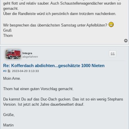
geht flott und relativ sauber. Auch Schaustellerwagendächer wurden so
gemacht.
Über die Randleiste würd ich persönlich dann trotzdem nachdenken.
Wir besprechen das übernächsten Samstag unter Apfelblüten?
Gruß
Thom
Integra
abgefahren
Re: Kofferdach abdichten...geschätzte 1000 Nieten
B
#9
2023-04-20 3:13:33
e
i
Moin Arne.
t
r
a
Thom hat einen guten Vorschlag gemacht.
g
Da kannst Du auf das Duc-Dach gucken. Das ist so ein wenig Stephans
Version. Ist jetzt acht Jahre dauerbewittert drauf.
Grüße,
Martin