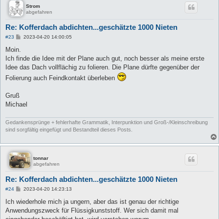
Strom
abgefahren
Re: Kofferdach abdichten...geschätzte 1000 Nieten
B
#23
2023-04-20 14:00:05
e
i
Moin.
t
Ich finde die Idee mit der Plane auch gut, noch besser als meine erste
r
a
Idee das Dach vollflächig zu folieren. Die Plane dürfte gegenüber der
g
Folierung auch Feindkontakt überleben
Gruß
Michael
Gedankensprünge + fehlerhafte Grammatik, Interpunktion und Groß-/Kleinschreibung
sind sorgfältig eingefügt und Bestandteil dieses Posts.
tonnar
abgefahren
Re: Kofferdach abdichten...geschätzte 1000 Nieten
B
#24
2023-04-20 14:23:13
e
i
Ich wiederhole mich ja ungern, aber das ist genau der richtige
t
Anwendungszweck für Flüssigkunststoff. Wer sich damit mal
r
a