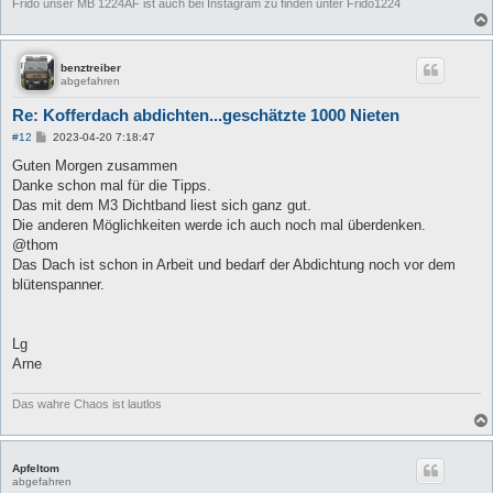
Frido unser MB 1224AF ist auch bei Instagram zu finden unter Frido1224
benztreiber
abgefahren
Re: Kofferdach abdichten...geschätzte 1000 Nieten
B
#12
2023-04-20 7:18:47
e
i
Guten Morgen zusammen
t
Danke schon mal für die Tipps.
r
a
Das mit dem M3 Dichtband liest sich ganz gut.
g
Die anderen Möglichkeiten werde ich auch noch mal überdenken.
@thom
Das Dach ist schon in Arbeit und bedarf der Abdichtung noch vor dem
blütenspanner.
Lg
Arne
Das wahre Chaos ist lautlos
Apfeltom
abgefahren