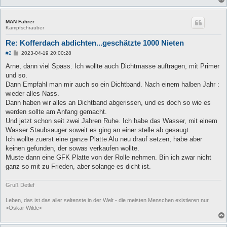
MAN Fahrer
Kampfschrauber
Re: Kofferdach abdichten...geschätzte 1000 Nieten
B
#2
2023-04-19 20:00:28
e
i
Arne, dann viel Spass. Ich wollte auch Dichtmasse auftragen, mit Primer
t
und so.
r
a
Dann Empfahl man mir auch so ein Dichtband. Nach einem halben Jahr :
g
wieder alles Nass.
Dann haben wir alles an Dichtband abgerissen, und es doch so wie es
werden sollte am Anfang gemacht.
Und jetzt schon seit zwei Jahren Ruhe. Ich habe das Wasser, mit einem
Wasser Staubsauger soweit es ging an einer stelle ab gesaugt.
Ich wollte zuerst eine ganze Platte Alu neu drauf setzen, habe aber
keinen gefunden, der sowas verkaufen wollte.
Muste dann eine GFK Platte von der Rolle nehmen. Bin ich zwar nicht
ganz so mit zu Frieden, aber solange es dicht ist.
Gruß Detlef
Leben, das ist das aller seltenste in der Welt - die meisten Menschen existieren nur.
>Oskar Wilde<