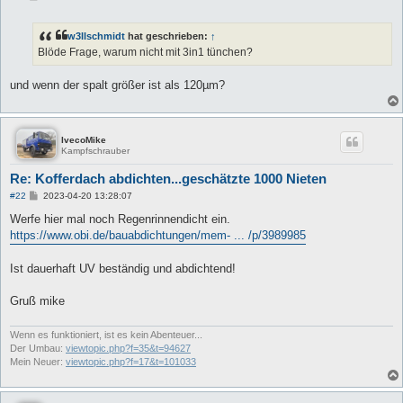
e
i
t
w3llschmidt
hat geschrieben:
↑
r
a
Blöde Frage, warum nicht mit 3in1 tünchen?
g
und wenn der spalt größer ist als 120µm?
IvecoMike
Kampfschrauber
Re: Kofferdach abdichten...geschätzte 1000 Nieten
B
#22
2023-04-20 13:28:07
e
i
Werfe hier mal noch Regenrinnendicht ein.
t
https://www.obi.de/bauabdichtungen/mem- ... /p/3989985
r
a
g
Ist dauerhaft UV beständig und abdichtend!
Gruß mike
Wenn es funktioniert, ist es kein Abenteuer...
Der Umbau:
viewtopic.php?f=35&t=94627
Mein Neuer:
viewtopic.php?f=17&t=101033