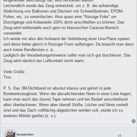
eingehender beschäftigt hat, wird verstehen warum.
g
Letztendlich wurde das Zeug entwickelt, um z. B. die aufwendige
Abdichtung von Balkonen und Dächern mit Schweißbahnen, EPDM-
Folien, etc. zu vereinfachen. Also quasi eine "flüssige Folie" um
Durchgänge und Anbauteile 100% dicht anschließen zu können. Das
Zeug wird mittlerweile auch gern im klassischen Caravan-Bereich
verwendet.
Ich würde mir also den Aufwand der Verklebung einer Lkw-Plane sparen
und diese lieber gleich in flüssiger Form aufbringen. Da braucht man dann
auch keine Randleisten o. ä..
Lediglich die Verarbeitungshinweise sollte man sich gut durchlesen. Das
Zeug wird nämlich bei Luftkontakt recht warm.
Viele Grüße
Tino
P. S. Das 3M-Dichtband ist absolut klasse und gehört in jede
Bordwerkzeugkiste. Wenn die abzudichtenden Niete in einer Linie liegen,
kann man auch das (teure) Tape nehmen und bei Bedarf anschließend
alles überlackieren. Wenn aber überall Stöße, Löcher und Niete verteilt
sind und das Dach vollflächig abgedichtet werden soll, würde ich zu
anderen Mitteln greifen (s. o.).
benztreiber