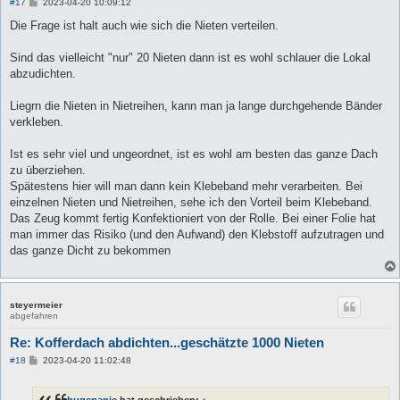
B
#17
2023-04-20 10:09:12
e
i
Die Frage ist halt auch wie sich die Nieten verteilen.
t
r
a
Sind das vielleicht "nur" 20 Nieten dann ist es wohl schlauer die Lokal
g
abzudichten.
Liegrn die Nieten in Nietreihen, kann man ja lange durchgehende Bänder
verkleben.
Ist es sehr viel und ungeordnet, ist es wohl am besten das ganze Dach
zu überziehen.
Spätestens hier will man dann kein Klebeband mehr verarbeiten. Bei
einzelnen Nieten und Nietreihen, sehe ich den Vorteil beim Klebeband.
Das Zeug kommt fertig Konfektioniert von der Rolle. Bei einer Folie hat
man immer das Risiko (und den Aufwand) den Klebstoff aufzutragen und
das ganze Dicht zu bekommen
steyermeier
abgefahren
Re: Kofferdach abdichten...geschätzte 1000 Nieten
B
#18
2023-04-20 11:02:48
e
i
t
hugepanic
hat geschrieben:
↑