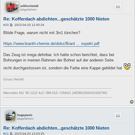
w3llschmidt
abgefahren
Re: Kofferdach abdichten...geschätzte 1000 Nieten
B
#20
2023-04-20 12:45:34
e
i
Blöde Frage, warum nicht mit 3in1 tünchen?
t
r
a
https://www.branth-chemie.de/doks/Brant ... ospekt.pdf
g
Das Zeug ist mega dehnbar. Ich hatte schon berichtet, dass bei
Bohrungen in meinen Rahmen der Bohrer auf der anderen Seite
nicht durchgestossen ist, sondern die Farbe eine Kappe gebildet hat
Gruss Henrik!
------------------------------------------------------------------------------------------
Mercedes NG '85 1222 4x2 / BM 615 / OM421 (WDB61506415426790)
------------------------------------------------------------------------------------------
hugepanic
abgefahren
Re: Kofferdach abdichten...geschätzte 1000 Nieten
B
#21
2023-04-20 13:03:25