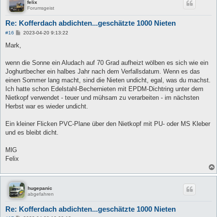
felix
Forumsgeist
Re: Kofferdach abdichten...geschätzte 1000 Nieten
B
#16
2023-04-20 9:13:22
e
i
Mark,
t
r
a
wenn die Sonne ein Aludach auf 70 Grad aufheizt wölben es sich wie ein
g
Joghurtbecher ein halbes Jahr nach dem Verfallsdatum. Wenn es das
einen Sommer lang macht, sind die Nieten undicht, egal, was du machst.
Ich hatte schon Edelstahl-Bechernieten mit EPDM-Dichtring unter dem
Nietkopf verwendet - teuer und mühsam zu verarbeiten - im nächsten
Herbst war es wieder undicht.
Ein kleiner Flicken PVC-Plane über den Nietkopf mit PU- oder MS Kleber
und es bleibt dicht.
MlG
Felix
hugepanic
abgefahren
Re: Kofferdach abdichten...geschätzte 1000 Nieten