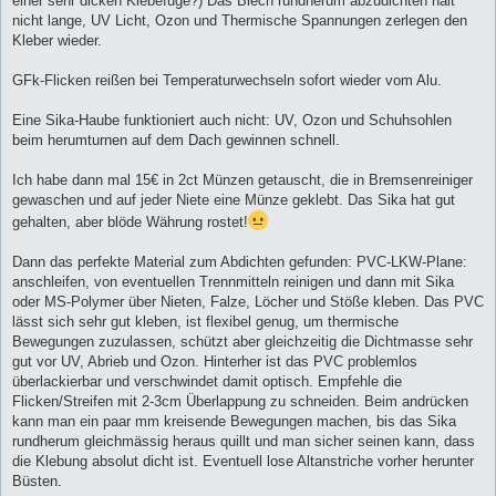
einer sehr dicken Klebefuge?) Das Blech rundherum abzudichten hält
nicht lange, UV Licht, Ozon und Thermische Spannungen zerlegen den
Kleber wieder.
GFk-Flicken reißen bei Temperaturwechseln sofort wieder vom Alu.
Eine Sika-Haube funktioniert auch nicht: UV, Ozon und Schuhsohlen
beim herumturnen auf dem Dach gewinnen schnell.
Ich habe dann mal 15€ in 2ct Münzen getauscht, die in Bremsenreiniger
gewaschen und auf jeder Niete eine Münze geklebt. Das Sika hat gut
gehalten, aber blöde Währung rostet!
Dann das perfekte Material zum Abdichten gefunden: PVC-LKW-Plane:
anschleifen, von eventuellen Trennmitteln reinigen und dann mit Sika
oder MS-Polymer über Nieten, Falze, Löcher und Stöße kleben. Das PVC
lässt sich sehr gut kleben, ist flexibel genug, um thermische
Bewegungen zuzulassen, schützt aber gleichzeitig die Dichtmasse sehr
gut vor UV, Abrieb und Ozon. Hinterher ist das PVC problemlos
überlackierbar und verschwindet damit optisch. Empfehle die
Flicken/Streifen mit 2-3cm Überlappung zu schneiden. Beim andrücken
kann man ein paar mm kreisende Bewegungen machen, bis das Sika
rundherum gleichmässig heraus quillt und man sicher seinen kann, dass
die Klebung absolut dicht ist. Eventuell lose Altanstriche vorher herunter
Büsten.