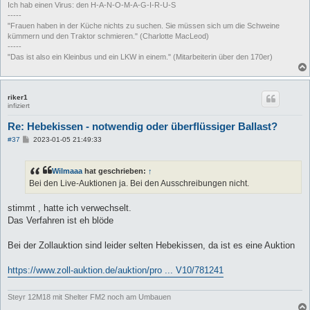
Ich hab einen Virus: den H-A-N-O-M-A-G-I-R-U-S
-----
"Frauen haben in der Küche nichts zu suchen. Sie müssen sich um die Schweine
kümmern und den Traktor schmieren." (Charlotte MacLeod)
-----
"Das ist also ein Kleinbus und ein LKW in einem." (Mitarbeiterin über den 170er)
riker1
infiziert
Re: Hebekissen - notwendig oder überflüssiger Ballast?
B
#37
2023-01-05 21:49:33
e
i
t
Wilmaaa
hat geschrieben:
↑
r
a
Bei den Live-Auktionen ja. Bei den Ausschreibungen nicht.
g
stimmt , hatte ich verwechselt.
Das Verfahren ist eh blöde
Bei der Zollauktion sind leider selten Hebekissen, da ist es eine Auktion
https://www.zoll-auktion.de/auktion/pro ... V10/781241
Steyr 12M18 mit Shelter FM2 noch am Umbauen