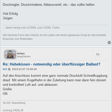
r
a
Druckregler, Druckminderer, Ablassventil, etc - das sollte helfen
g
Viel Erfolg
Jürgen
....down-sizing vom U1300L zum U100L Turbo:
Die höchste Form des Glücks ist ein Leben mit einem gewissen Grad an Verrücktheit.
Erasmus von Rotterdam
tichyx
abgefahren
Re: Hebekissen - notwendig oder überflüssiger Ballast?
B
#40
2023-01-07 15:58:46
e
i
Auf den Anschluss kommt eine ganz normale Druckluft-Schnellkupplung
t
drauf. Mit einem Kugelhahn in der Zuleitung kann man dann fein dosiert
r
a
und kontrolliert Luft auf- und ablassen.
g
Grüße
Olli
So.Kfz Stauanfang
Unimog 2450L38