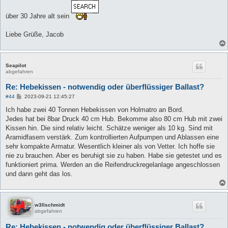
über 30 Jahre alt sein
Liebe Grüße, Jacob
Seapilot
abgefahren
Re: Hebekissen - notwendig oder überflüssiger Ballast?
B
#44
2023-09-21 12:45:27
e
i
Ich habe zwei 40 Tonnen Hebekissen von Holmatro an Bord.
t
Jedes hat bei 8bar Druck 40 cm Hub. Bekomme also 80 cm Hub mit zwei
r
a
Kissen hin. Die sind relativ leicht. Schätze weniger als 10 kg. Sind mit
g
Aramidfasern verstärk. Zum kontrollierten Aufpumpen und Ablassen eine
sehr kompakte Armatur. Wesentlich kleiner als von Vetter. Ich hoffe sie
nie zu brauchen. Aber es beruhigt sie zu haben. Habe sie getestet und es
funktioniert prima. Werden an die Reifendruckregelanlage angeschlossen
und dann geht das los.
w3llschmidt
abgefahren
Re: Hebekissen - notwendig oder überflüssiger Ballast?