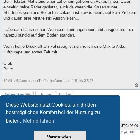
Beim letzten Mal stand einer auf einem gefrorenen Acker, hinten waren
einseitig beide Räder geplatzt, auch da waren die Kissen super.
Mit Hebekissen und Reifenfüllschlauch ist sowas überhaupt kein Problem
und dauert eine Minute inkl Anschließen...
Habe damit auch schon Wohncontainer angehoben und ausgerichtet, die
nahezu bündig auf dem Boden standen.
Wenn keine Druckluft am Fahrzeug ist nehme ich eine Makita Akku
Luftpumpe und etwas Zeit mit.
Gruß
Peter
12.AllradBlütenspannerTreffen im Alten Land: 1.5. bis 3.5.26
Antworten
Diese Website nutzt Cookies, um dir den
1
2
3
4
Vorherige
Nächste
116 Beiträge
bestmöglichen Komfort bei der Nutzung zu
bieten.
Mehr erfahren
Foren-Übersicht
Alle Zeiten sind
UTC+02:00
Style developer by
support forum tricolor
,
Powered by
phpBB
® Forum Software © phpBB
Limited
Verstanden!
Deutsche Übersetzung durch
phpBB.de