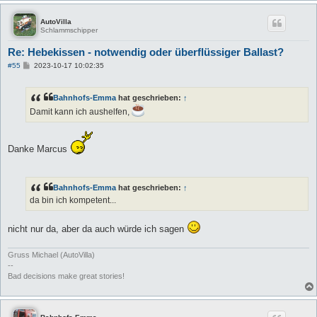
AutoVilla
Schlammschipper
Re: Hebekissen - notwendig oder überflüssiger Ballast?
B
#55
2023-10-17 10:02:35
e
i
t
Bahnhofs-Emma
hat geschrieben:
↑
r
a
Damit kann ich aushelfen,
g
Danke Marcus
Bahnhofs-Emma
hat geschrieben:
↑
da bin ich kompetent...
nicht nur da, aber da auch würde ich sagen
Gruss Michael (AutoVilla)
--
Bad decisions make great stories!