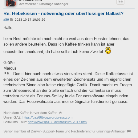
Bahnhofs-Emma
Fachreferent f. unsinnige Anhänger
Re: Hebekissen - notwendig oder überflüssiger Ballast?
B
#56
2023-10-17 10:06:26
e
i
Hallo,
t
r
a
beim Rest möchte ich mich nicht so weit aus dem Fenster lehnen, das
g
sollen andere beurteilen. Dass ich Kaffee trinken kann ist aber
unbestritten anerkannt, da habe selbst ich keine Zweifel.
Grüße
Marcus
P.S.: Damit hier auch noch etwas sinnvolles steht: Diese Kaffeetasse ist
eines der Zeichen aus dem erweiterten Zeichensatz und im eigentlichen
technischen Sinne also keine eingefügte Grafik. Damit macht es Fragen
zum Urheberrecht an der Stelle einfach und die Kaffeetasse muss
trotzdem nicht als Forums-Smiley in die Forumssoftware eingebunden
werden. Das Feuerwehrauto aus meiner Signatur funktioniert genauso.
Nach dem Kaffee ist vor dem Kaffee. ☕
Unser GAZ:
https://gaz66blog.wordpress.com
Baltikums-Tour:
http://www.gaz66.de/Baltikum-2017.html
Senior member of Darwin-Support-Team und Fachreferent für unsinnige Anhänger. 🚒