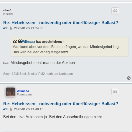
riker1
infiziert
Re: Hebekissen - notwendig oder überflüssiger Ballast?
B
#35
2023-01-05 21:24:08
e
i
t
Wilmaaa
hat geschrieben:
↑
r
a
Man kann aber vor dem Bieten erfragen, wo das Mindestgebot liegt.
g
Das wird bei der Vebeg festgesetzt.
das Mindesgebot sieht man in der Auktion
Steyr 12M18 mit Shelter FM2 noch am Umbauen
Wilmaaa
Forenteam
Re: Hebekissen - notwendig oder überflüssiger Ballast?
B
#36
2023-01-05 21:40:15
e
i
Bei den Live-Auktionen ja. Bei den Ausschreibungen nicht.
t
r
a
g