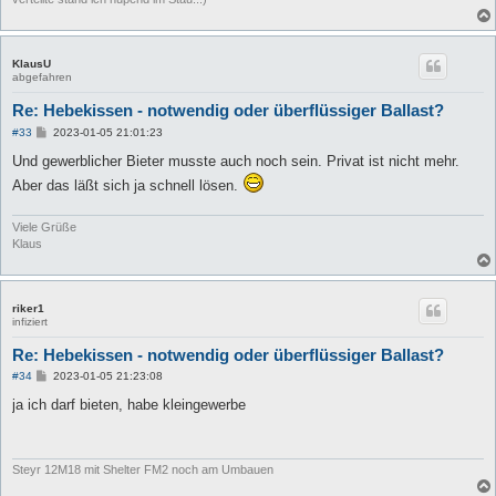
KlausU
abgefahren
Re: Hebekissen - notwendig oder überflüssiger Ballast?
B
#33
2023-01-05 21:01:23
e
i
Und gewerblicher Bieter musste auch noch sein. Privat ist nicht mehr.
t
Aber das läßt sich ja schnell lösen.
r
a
g
Viele Grüße
Klaus
riker1
infiziert
Re: Hebekissen - notwendig oder überflüssiger Ballast?
B
#34
2023-01-05 21:23:08
e
i
ja ich darf bieten, habe kleingewerbe
t
r
a
g
Steyr 12M18 mit Shelter FM2 noch am Umbauen