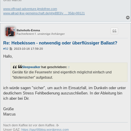
Gruß Marcel
www.offroad-adventure.jimdofree.com
www.allrad-lkw-gemeinschaft.de/phpBB3/v ... 35&t=99121
Bahnhofs-Emma
Fachreferent f. unsinnige Anhänger
Re: Hebekissen - notwendig oder überflüssiger Ballast?
B
#52
2023-10-16 17:59:20
e
i
Hallo,
t
r
a
Sleepwalker
hat geschrieben:
↑
g
Geräte für die Feuerwehr sind eigentlich möglichst einfach und
"Idiotensicher" aufgebaut.
ich würde sagen "sicher", um auch im Einsatzfall, im Dunkeln oder unter
deutlichem Stress Fehlbedienung auszuschließen. In der Ableitung bin
ich aber bei Dir.
Grüße
Marcus
Nach dem Kaffee ist vor dem Kaffee. ☕
Unser GAZ:
https://gaz66blog.wordpress.com