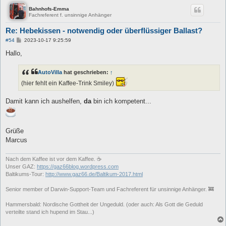
Bahnhofs-Emma
Fachreferent f. unsinnige Anhänger
Re: Hebekissen - notwendig oder überflüssiger Ballast?
B
#54
2023-10-17 9:25:59
e
i
Hallo,
t
r
a
AutoVilla
hat geschrieben:
↑
g
(hier fehlt ein Kaffee-Trink Smiley)
Damit kann ich aushelfen,
da
bin ich kompetent...
Grüße
Marcus
Nach dem Kaffee ist vor dem Kaffee. ☕
Unser GAZ:
https://gaz66blog.wordpress.com
Baltikums-Tour:
http://www.gaz66.de/Baltikum-2017.html
Senior member of Darwin-Support-Team und Fachreferent für unsinnige Anhänger. 🚒
Hammersbald: Nordische Gottheit der Ungeduld. (oder auch: Als Gott die Geduld
verteilte stand ich hupend im Stau...)