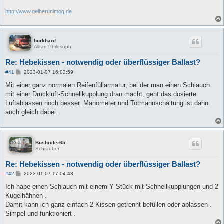
http://www.gelberunimog.de
burkhard
Allrad-Philosoph
Re: Hebekissen - notwendig oder überflüssiger Ballast?
B
#41
2023-01-07 16:03:59
e
i
Mit einer ganz normalen Reifenfüllarmatur, bei der man einen Schlauch
t
mit einer Druckluft-Schnellkupplung dran macht, geht das dosierte
r
a
Luftablassen noch besser. Manometer und Totmannschaltung ist dann
g
auch gleich dabei.
Bushrider65
Schrauber
Re: Hebekissen - notwendig oder überflüssiger Ballast?
B
#42
2023-01-07 17:04:43
e
i
Ich habe einen Schlauch mit einem Y Stück mit Schnellkupplungen und 2
t
Kugelhähnen .
r
a
Damit kann ich ganz einfach 2 Kissen getrennt befüllen oder ablassen .
g
Simpel und funktioniert .