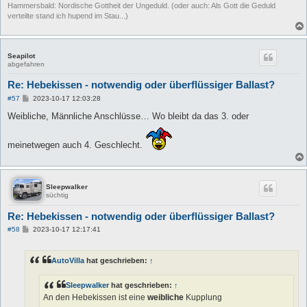
Hammersbald: Nordische Gottheit der Ungeduld. (oder auch: Als Gott die Geduld
verteilte stand ich hupend im Stau...)
Seapilot
abgefahren
Re: Hebekissen - notwendig oder überflüssiger Ballast?
B
#57
2023-10-17 12:03:28
e
i
Weibliche, Männliche Anschlüsse… Wo bleibt da das 3. oder
t
r
a
meinetwegen auch 4. Geschlecht.
g
Sleepwalker
süchtig
Re: Hebekissen - notwendig oder überflüssiger Ballast?
B
#58
2023-10-17 12:17:41
e
i
t
AutoVilla
hat geschrieben:
↑
r
a
g
Sleepwalker
hat geschrieben:
↑
An den Hebekissen ist eine
weibliche
Kupplung