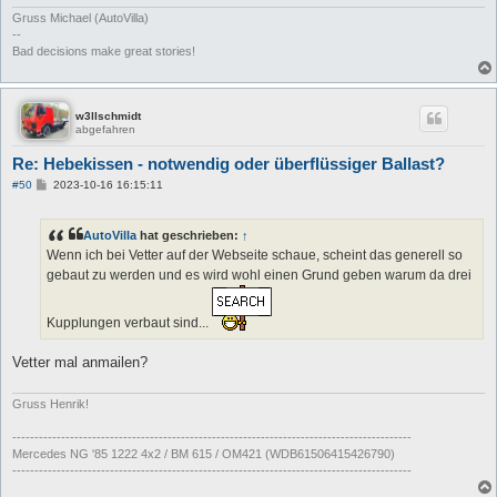
Gruss Michael (AutoVilla)
--
Bad decisions make great stories!
w3llschmidt
abgefahren
Re: Hebekissen - notwendig oder überflüssiger Ballast?
B
#50
2023-10-16 16:15:11
e
i
t
AutoVilla
hat geschrieben:
↑
r
a
Wenn ich bei Vetter auf der Webseite schaue, scheint das generell so
g
gebaut zu werden und es wird wohl einen Grund geben warum da drei
Kupplungen verbaut sind...
Vetter mal anmailen?
Gruss Henrik!
------------------------------------------------------------------------------------------
Mercedes NG '85 1222 4x2 / BM 615 / OM421 (WDB61506415426790)
------------------------------------------------------------------------------------------