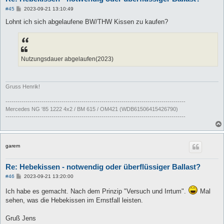
B
#45
2023-09-21 13:10:49
e
i
Lohnt ich sich abgelaufene BW/THW Kissen zu kaufen?
t
r
a
g
Nutzungsdauer abgelaufen(2023)
Gruss Henrik!
------------------------------------------------------------------------------------------
Mercedes NG '85 1222 4x2 / BM 615 / OM421 (WDB61506415426790)
------------------------------------------------------------------------------------------
garem
Re: Hebekissen - notwendig oder überflüssiger Ballast?
B
#46
2023-09-21 13:20:00
e
i
Ich habe es gemacht. Nach dem Prinzip "Versuch und Irrtum".
Mal
t
sehen, was die Hebekissen im Ernstfall leisten.
r
a
g
Gruß Jens