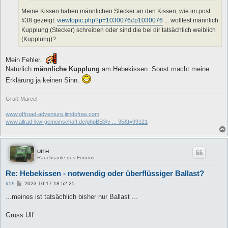
Meine Kissen haben männlichen Stecker an den Kissen, wie im post
#38 gezeigt:
viewtopic.php?p=1030076#p1030076
... wolltest männlich
Kupplung (Stecker) schreiben oder sind die bei dir tatsächlich weiblich
(Kupplung)?
Mein Fehler.
Natürlich
männliche Kupplung
am Hebekissen. Sonst macht meine
Erklärung ja keinen Sinn.
Gruß Marcel
www.offroad-adventure.jimdofree.com
www.allrad-lkw-gemeinschaft.de/phpBB3/v ... 35&t=99121
Ulf H
Rauchsäule des Forums
Re: Hebekissen - notwendig oder überflüssiger Ballast?
B
#59
2023-10-17 18:52:25
e
i
...meines ist tatsächlich bisher nur Ballast ...
t
r
a
Gruss Ulf
g