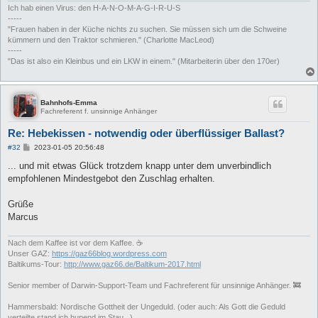
Ich hab einen Virus: den H-A-N-O-M-A-G-I-R-U-S
-----
"Frauen haben in der Küche nichts zu suchen. Sie müssen sich um die Schweine
kümmern und den Traktor schmieren." (Charlotte MacLeod)
-----
"Das ist also ein Kleinbus und ein LKW in einem." (Mitarbeiterin über den 170er)
Bahnhofs-Emma
Fachreferent f. unsinnige Anhänger
Re: Hebekissen - notwendig oder überflüssiger Ballast?
B
#32
2023-01-05 20:56:48
e
i
... und mit etwas Glück trotzdem knapp unter dem unverbindlich
t
empfohlenen Mindestgebot den Zuschlag erhalten.
r
a
g
Grüße
Marcus
Nach dem Kaffee ist vor dem Kaffee. ☕
Unser GAZ:
https://gaz66blog.wordpress.com
Baltikums-Tour:
http://www.gaz66.de/Baltikum-2017.html
Senior member of Darwin-Support-Team und Fachreferent für unsinnige Anhänger. 🚒
Hammersbald: Nordische Gottheit der Ungeduld. (oder auch: Als Gott die Geduld
verteilte stand ich hupend im Stau...)