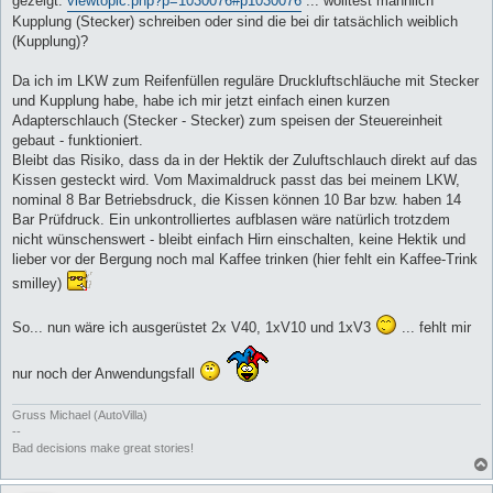
gezeigt:
viewtopic.php?p=1030076#p1030076
... wolltest männlich
Kupplung (Stecker) schreiben oder sind die bei dir tatsächlich weiblich
(Kupplung)?
Da ich im LKW zum Reifenfüllen reguläre Druckluftschläuche mit Stecker
und Kupplung habe, habe ich mir jetzt einfach einen kurzen
Adapterschlauch (Stecker - Stecker) zum speisen der Steuereinheit
gebaut - funktioniert.
Bleibt das Risiko, dass da in der Hektik der Zuluftschlauch direkt auf das
Kissen gesteckt wird. Vom Maximaldruck passt das bei meinem LKW,
nominal 8 Bar Betriebsdruck, die Kissen können 10 Bar bzw. haben 14
Bar Prüfdruck. Ein unkontrolliertes aufblasen wäre natürlich trotzdem
nicht wünschenswert - bleibt einfach Hirn einschalten, keine Hektik und
lieber vor der Bergung noch mal Kaffee trinken (hier fehlt ein Kaffee-Trink
smilley)
So... nun wäre ich ausgerüstet 2x V40, 1xV10 und 1xV3
... fehlt mir
nur noch der Anwendungsfall
Gruss Michael (AutoVilla)
--
Bad decisions make great stories!