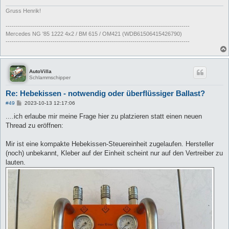
Gruss Henrik!
------------------------------------------------------------------------------------------
Mercedes NG '85 1222 4x2 / BM 615 / OM421 (WDB61506415426790)
------------------------------------------------------------------------------------------
AutoVilla
Schlammschipper
Re: Hebekissen - notwendig oder überflüssiger Ballast?
B
#49
2023-10-13 12:17:06
e
i
....ich erlaube mir meine Frage hier zu platzieren statt einen neuen
t
Thread zu eröffnen:
r
a
g
Mir ist eine kompakte Hebekissen-Steuereinheit zugelaufen. Hersteller
(noch) unbekannt, Kleber auf der Einheit scheint nur auf den Vertreiber zu
lauten.