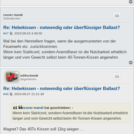
rosner mandi
Selbstlenker
Re: Hebekissen - notwendig oder überflüssiger Ballast?
B
#47
2023-09-23 4:48:00
e
i
Mal bei den Herstellern fragen, wenn die ausgemusterten von der
t
Feuerwehr etc. zurückkommen.
r
a
Wenn kein Stahlcord, sondern Aramidfaser ist die Nutzbarkeit erheblich
g
länger und vom Gewicht selbst beim 40-Tonnen-Kissen angenehm.
w3llschmidt
abgefahren
Re: Hebekissen - notwendig oder überflüssiger Ballast?
B
#48
2023-09-27 21:21:39
e
i
t
rosner mandi
hat geschrieben:
↑
r
a
Wenn kein Stahlcord, sondern Aramidfaser ist die Nutzbarkeit erheblich
g
länger und vom Gewicht selbst beim 40-Tonnen-Kissen angenehm.
Magnet? Das 40To Kissen soll 11kg wiegen ...