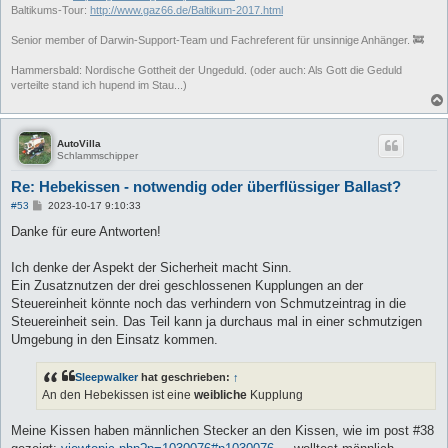
Baltikums-Tour:
http://www.gaz66.de/Baltikum-2017.html
Senior member of Darwin-Support-Team und Fachreferent für unsinnige Anhänger. 🚒
Hammersbald: Nordische Gottheit der Ungeduld. (oder auch: Als Gott die Geduld
verteilte stand ich hupend im Stau...)
AutoVilla
Schlammschipper
Re: Hebekissen - notwendig oder überflüssiger Ballast?
B
#53
2023-10-17 9:10:33
e
i
Danke für eure Antworten!
t
r
a
Ich denke der Aspekt der Sicherheit macht Sinn.
g
Ein Zusatznutzen der drei geschlossenen Kupplungen an der
Steuereinheit könnte noch das verhindern von Schmutzeintrag in die
Steuereinheit sein. Das Teil kann ja durchaus mal in einer schmutzigen
Umgebung in den Einsatz kommen.
Sleepwalker
hat geschrieben:
↑
An den Hebekissen ist eine
weibliche
Kupplung
Meine Kissen haben männlichen Stecker an den Kissen, wie im post #38