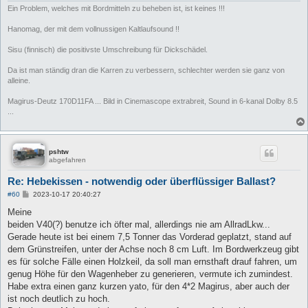
Ein Problem, welches mit Bordmitteln zu beheben ist, ist keines !!!
Hanomag, der mit dem vollnussigen Kaltlaufsound !!
Sisu (finnisch) die positivste Umschreibung für Dickschädel.
Da ist man ständig dran die Karren zu verbessern, schlechter werden sie ganz von
alleine.
Magirus-Deutz 170D11FA ... Bild in Cinemascope extrabreit, Sound in 6-kanal Dolby 8.5
...
pshtw
abgefahren
Re: Hebekissen - notwendig oder überflüssiger Ballast?
B
#60
2023-10-17 20:40:27
e
i
Meine
t
beiden V40(?) benutze ich öfter mal, allerdings nie am AllradLkw...
r
a
Gerade heute ist bei einem 7,5 Tonner das Vorderad geplatzt, stand auf
g
dem Grünstreifen, unter der Achse noch 8 cm Luft. Im Bordwerkzeug gibt
es für solche Fälle einen Holzkeil, da soll man ernsthaft drauf fahren, um
genug Höhe für den Wagenheber zu generieren, vermute ich zumindest.
Habe extra einen ganz kurzen yato, für den 4*2 Magirus, aber auch der
ist noch deutlich zu hoch.