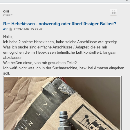
OliB
infiziert
Re: Hebekissen - notwendig oder überflüssiger Ballast?
B
#38
2023-01-07 15:29:42
e
i
Hallo,
t
ich habe 2 solche Hebekissen, habe solche Anschlüsse wie gezeigt.
r
a
Was ich suche sind einfache Anschlüsse / Adapter, die es mir
g
ermöglichen die im Hebekissen befindliche Luft kontrolliert, langsam
abzulassen.
Wie heißen diese, von mir gesuchten Teile?
Ich weiß nicht was ich in der Suchmaschine, bzw. bei Amazon eingeben
soll.