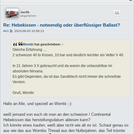
Jac0b
abgefahren
Re: Hebekissen - notwendig oder überflüssiger Ballast?
B
#43
2023-09-20 10:59:13
e
i
t
Wombi
hat geschrieben:
↑
r
a
Gleiche Erfahrung ....
g
2 schweizer 40 to Kissen, 10 bar und deutlich leichter als Vetter V 40.
In 21 Jahren 3 X gebraucht und da waren die unbezahlbar im
absoluten Nirvana.
Es gibt Gegenden, da ist das Sandblech nicht immer die schnellste
Version.
Gruß, Wombi
Hallo an Alle, und speziell an Wombi ;-)
weiß jemand von euch ob man an den schweizer / Continental
Hebekissen das herstellungsdatum ablesen kann?
Ich könnte eines kaufen, weiß aber nicht wie alt es ist. Schaut genau so
aus wie das aus Wombis Thread aus den Nullerjahren. das Teil könnte