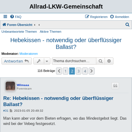
Allrad-LKW-Gemeinschaft
FAQ
Registrieren
Anmelden
S
Foren-Übersicht
Unbeantwortete Themen
Aktive Themen
u
Hebekissen - notwendig oder überflüssiger
c
Ballast?
h
e
Moderator:
Moderatoren
Suche
Erweiterte 
Antworten
1
2
3
4
Vorherige
Nächste
116 Beiträge
Wilmaaa
Forenteam
Re: Hebekissen - notwendig oder überflüssiger
Ballast?
B
#31
2023-01-05 20:49:32
e
i
Man kann aber vor dem Bieten erfragen, wo das Mindestgebot liegt. Das
t
wird bei der Vebeg festgesetzt.
r
a
g