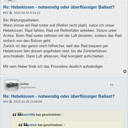
Re: Hebekissen - notwendig oder überflüssiger Ballast?
B
#62
2023-10-18 8:24:13
e
i
Bei Wartungsarbeiten.
t
Wann immer ein Rad runter soll (Reifen nicht platt), nutze ich unser
r
a
Hebekissen. Rauf fahren, Rad mit Reifenfüller anheben. Stütze unter
g
Achse. Beim Rad runter nehmen mit der Luft dosieren, sodass das Rad
einfach von den Bolzen geht.
Zurück ist das ganze noch hilfreicher, weil das Rad bequem per
Hebekissen fein dosiert angehoben wird, bis die Zentrierhülsen
anschnäbeln. Dann Luft ablassen, Rad komplett aufschieben …
Mit nem Heber finde ich das Prozedere deutlich aufwändiger.
pshtw
abgefahren
Re: Hebekissen - notwendig oder überflüssiger Ballast?
B
#63
2023-10-18 12:08:06
e
i
t
AutoVilla
hat geschrieben:
↑
r
a
g
pshtw
hat geschrieben:
↑