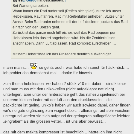
El Gordo
hat geschrieben:
↑
r
a
Bei Wartungsarbeiten.
g
Wann immer ein Rad runter soll (Reifen nicht platt), nutze ich unser
Hebekissen. Rauf fahren, Rad mit Reifenfüller anheben. Stütze unter
Achse. Beim Rad runter nehmen mit der Luft dosieren, sodass das Rad
einfach von den Bolzen geht.
Zurück ist das ganze noch hilfreicher, weil das Rad bequem per
Hebekissen fein dosiert angehoben wird, bis die Zentrierhülsen
anschnäbeln. Dann Luft ablassen, Rad komplett aufschieben …
Mit nem Heber finde ich das Prozedere deutlich aufwändiger.
mann mann….
so gehts auch! was habe ich sonst für häckmäck….
ich probier das demnächst mal… danke für hinweis.
zum thema hebekissen: wir haben 2 stück v10 mit dabei… sind kleiner
und man muss mit den uniko-keilen (nicht aufgeklappt natürlich)
unterlegen, aber unter der hinterachse geht das nahezu spielerisch bei
unserem kleinen laster mit der luft aus den druckkesseln… die
packdichte ist gering, uniko‘s haben wir auch sowieso dabei, daher finden
wir‘s ne gute ergänzung zum wagenheber…. allerdings: auf sehr weichem
untergrund werden sie sich aufgrund der geringeren auflagefläche leichter
„eingraben“ als die grossen vetter… ist uns aber bewusst…
das mit dem makita kompressor ist beachtlich… hättte ich ihm nicht