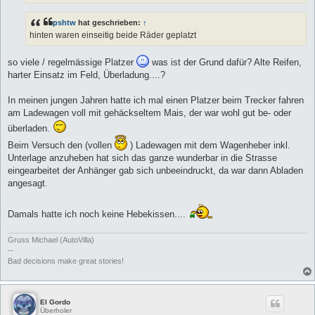
pshtw
hat geschrieben:
↑
hinten waren einseitig beide Räder geplatzt
so viele / regelmässige Platzer
was ist der Grund dafür? Alte Reifen,
harter Einsatz im Feld, Überladung....?
In meinen jungen Jahren hatte ich mal einen Platzer beim Trecker fahren
am Ladewagen voll mit gehäckseltem Mais, der war wohl gut be- oder
überladen.
Beim Versuch den (vollen
) Ladewagen mit dem Wagenheber inkl.
Unterlage anzuheben hat sich das ganze wunderbar in die Strasse
eingearbeitet der Anhänger gab sich unbeeindruckt, da war dann Abladen
angesagt.
Damals hatte ich noch keine Hebekissen....
Gruss Michael (AutoVilla)
--
Bad decisions make great stories!
El Gordo
Überholer