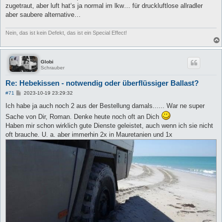
zugetraut, aber luft hat‘s ja normal im lkw… für druckluftlose allradler
aber saubere alternative…
Nein, das ist kein Defekt, das ist ein Special Effect!
Globi
Schrauber
Re: Hebekissen - notwendig oder überflüssiger Ballast?
B
#71
2023-10-19 23:29:32
e
i
Ich habe ja auch noch 2 aus der Bestellung damals...... War ne super
t
Sache von Dir, Roman. Denke heute noch oft an Dich
r
a
Haben mir schon wirklich gute Dienste geleistet, auch wenn ich sie nicht
g
oft brauche. U. a. aber immerhin 2x in Mauretanien und 1x