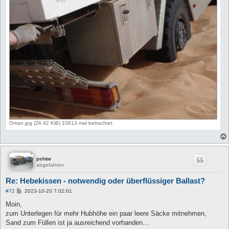
Oman.jpg (26.42 KiB) 10813 mal betrachtet
pshtw
abgefahren
Re: Hebekissen - notwendig oder überflüssiger Ballast?
B
#72
2023-10-20 7:02:01
e
i
Moin,
t
zum Unterlegen für mehr Hubhöhe ein paar leere Säcke mitnehmen,
r
a
Sand zum Füllen ist ja ausreichend vorhanden...
g