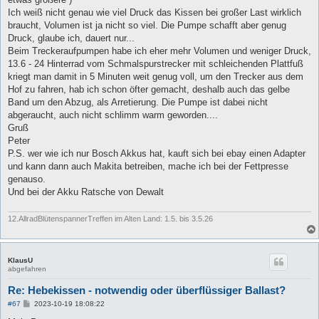
Ich weiß nicht genau wie viel Druck das Kissen bei großer Last wirklich
braucht, Volumen ist ja nicht so viel. Die Pumpe schafft aber genug
Druck, glaube ich, dauert nur...
Beim Treckeraufpumpen habe ich eher mehr Volumen und weniger Druck,
13.6 - 24 Hinterrad vom Schmalspurstrecker mit schleichenden Plattfuß
kriegt man damit in 5 Minuten weit genug voll, um den Trecker aus dem
Hof zu fahren, hab ich schon öfter gemacht, deshalb auch das gelbe
Band um den Abzug, als Arretierung. Die Pumpe ist dabei nicht
abgeraucht, auch nicht schlimm warm geworden....
Gruß
Peter
P.S. wer wie ich nur Bosch Akkus hat, kauft sich bei ebay einen Adapter
und kann dann auch Makita betreiben, mache ich bei der Fettpresse
genauso.
Und bei der Akku Ratsche von Dewalt
12.AllradBlütenspannerTreffen im Alten Land: 1.5. bis 3.5.26
KlausU
abgefahren
Re: Hebekissen - notwendig oder überflüssiger Ballast?
B
#67
2023-10-19 18:08:22
e