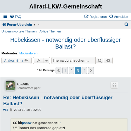
Allrad-LKW-Gemeinschaft
FAQ
Registrieren
Anmelden
S
Foren-Übersicht
Unbeantwortete Themen
Aktive Themen
u
Hebekissen - notwendig oder überflüssiger
c
Ballast?
h
e
Moderator:
Moderatoren
Suche
Erweiterte 
Antworten
1
2
3
4
Vorherige
Nächste
116 Beiträge
AutoVilla
Schlammschipper
Re: Hebekissen - notwendig oder überflüssiger
Ballast?
B
#61
2023-10-18 8:22:30
e
i
t
pshtw
hat geschrieben:
↑
r
a
7,5 Tonner das Vorderad geplatzt
g