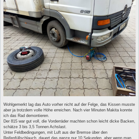
g
Wohlgemerkt lag das Auto vorher nicht auf der Felge, das Kissen musste
aber ja trotzdem volle Höhe erreichen. Nach vier Minuten Makita konnte
ich das Rad demontieren.
Der 815 war gut voll, die Vorderräder machten schon leicht dicke Backen,
schätze 3 bis 3,5 Tonnen Achslast.
Unter Feldbedingungen, mit Luft aus der Bremse über den
Reifenfüllschlauch, dauert das ganze nur 10 Sekunden, aber wenn man