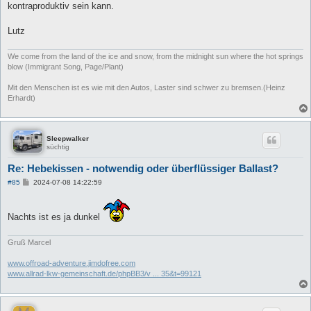
kontraproduktiv sein kann.
r
a
g
Lutz
We come from the land of the ice and snow, from the midnight sun where the hot springs
blow (Immigrant Song, Page/Plant)
Mit den Menschen ist es wie mit den Autos, Laster sind schwer zu bremsen.(Heinz
Erhardt)
Sleepwalker
süchtig
Re: Hebekissen - notwendig oder überflüssiger Ballast?
B
#85
2024-07-08 14:22:59
e
i
t
r
Nachts ist es ja dunkel
a
g
Gruß Marcel
www.offroad-adventure.jimdofree.com
www.allrad-lkw-gemeinschaft.de/phpBB3/v ... 35&t=99121