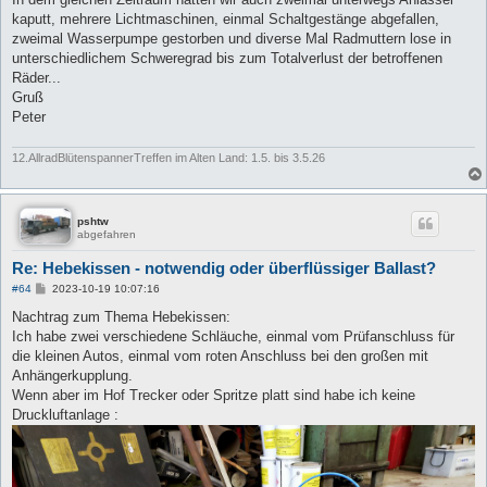
kaputt, mehrere Lichtmaschinen, einmal Schaltgestänge abgefallen,
zweimal Wasserpumpe gestorben und diverse Mal Radmuttern lose in
unterschiedlichem Schweregrad bis zum Totalverlust der betroffenen
Räder...
Gruß
Peter
12.AllradBlütenspannerTreffen im Alten Land: 1.5. bis 3.5.26
pshtw
abgefahren
Re: Hebekissen - notwendig oder überflüssiger Ballast?
B
#64
2023-10-19 10:07:16
e
i
Nachtrag zum Thema Hebekissen:
t
Ich habe zwei verschiedene Schläuche, einmal vom Prüfanschluss für
r
a
die kleinen Autos, einmal vom roten Anschluss bei den großen mit
g
Anhängerkupplung.
Wenn aber im Hof Trecker oder Spritze platt sind habe ich keine
Druckluftanlage :