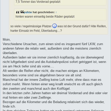
7,5 Tonner das Vorderad geplatzt
pshtw
hat geschrieben:
↑
hinten waren einseitig beide Räder geplatzt
so viele / regelmässige Platzer
was ist der Grund dafür? Alte Reifen,
harter Einsatz im Feld, Überladung....?
Moin,
Verschiedene Ursachen, zum einen sind es insgesamt fünf LKW, zum
anderen fahren die relativ weit, außerdem sind die meistens ziemlich
überladen.
Außerdem laden wir sie immer ziemlich kopflastig, da sie überwiegend
nicht luftgefedert sind und die Autobahnpolizei sofort getriggert ist, wenn
sie am Heck tiefer sind als vorne....
Alt werden die Reifen eher nicht, die machen einiges an Kilometern,
besonders vorne sind sie abgefahren bevor sie alt sind.
Manchmal hat der innere Zwilling keine Luft mehr, ohne dass man es
sofort merkt. Wenn hinten einer weg knallt erwischt es oft auch gleich
den zweiten und manchmal auch den Kotflügel.
In den letzten zehn Jahren hatten wir dreimal Vorderrad und drei oder vier
mal hinten ein oder zwei Zwillinge.
Bezogen auf die Kilometer und die Beladung relativiert sich das wieder,
finde ich.
In dem gleichen Zeitraum hatten wir auch zweimal unterwegs Anlasser