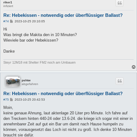
riker1
infiziert
Re: Hebekissen - notwendig oder überflüssiger Ballast?
B
#74
2023-10-25 20:10:05
e
i
Hi
t
Was bringt die Makita den in 10 Minuten?
r
a
Wieviele bar oder Hebekissen?
g
Danke
Steyr 12M18 mit Shelter FM2 noch am Umbauen
pshtw
abgefahren
Re: Hebekissen - notwendig oder überflüssiger Ballast?
B
#75
2023-10-25 20:42:53
e
i
Moin,
t
keine genaue Ahnung, laut aktenlage 20 Liter pro Minute. Ich fahre auf
r
a
den Treckern hinten 440-24 oder 13.6-24. die kriege ich sogar mit einer in
g
annehmbarer Zeit auf gut ein Bar um damit nach Hause humpeln zu
können, vorausgesetzt das Loch ist nicht zu groß. Ich denke 10 Minuten
braucht sie dafür.