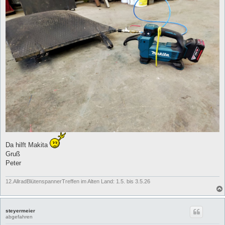
Da hilft Makita
Gruß
Peter
12.AllradBlütenspannerTreffen im Alten Land: 1.5. bis 3.5.26
steyermeier
abgefahren