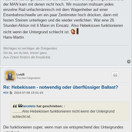
g
der MAN kam mit denen nicht hoch. Wir mussten mühsam jedes
einzelne Rad unfachmännisch mit dem Wagenheber auf einer
Eisenbahnschwelle um ein paar Zentimeter hoch drücken, dann mit
festen Steinen unterlegen und die wieder verdichten. War eine 26
Stunden Aktion mit 6 Mann im Einsatz. Also Hebekissen funktionieren
nicht wenn der Untergrund schlecht ist.
Hans-Martin
Wichtiges ist wichtiger als Dringendes.
Sei da, wo du bist, immer ganz.
Aus-Zeiten fördern die Kreativität.
LutzB
Trucker-Urgestein
Re: Hebekissen - notwendig oder überflüssiger Ballast?
B
#88
2024-07-08 15:01:43
e
i
t
farceleto
hat geschrieben:
↑
r
a
...........Also Hebekissen funktionieren nicht wenn der Untergrund
g
schlecht ist.
Die funktionieren super, wenn man sie entsprechend des Untergrundes