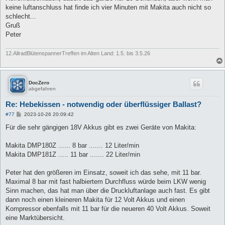
keine luftanschluss hat finde ich vier Minuten mit Makita auch nicht so
schlecht...
Gruß
Peter
12.AllradBlütenspannerTreffen im Alten Land: 1.5. bis 3.5.26
DocZero
abgefahren
Re: Hebekissen - notwendig oder überflüssiger Ballast?
B
#77
2023-10-26 20:09:42
e
i
Für die sehr gängigen 18V Akkus gibt es zwei Geräte von Makita:
t
r
a
Makita DMP180Z ...... 8 bar ....... 12 Liter/min
g
Makita DMP181Z ..... 11 bar ....... 22 Liter/min
Peter hat den größeren im Einsatz, soweit ich das sehe, mit 11 bar.
Maximal 8 bar mit fast halbiertem Durchfluss würde beim LKW wenig
Sinn machen, das hat man über die Druckluftanlage auch fast. Es gibt
dann noch einen kleineren Makita für 12 Volt Akkus und einen
Kompressor ebenfalls mit 11 bar für die neueren 40 Volt Akkus. Soweit
eine Marktübersicht.