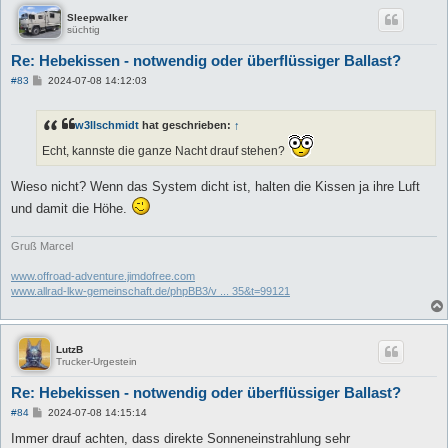
Sleepwalker
süchtig
Re: Hebekissen - notwendig oder überflüssiger Ballast?
B
#83
2024-07-08 14:12:03
e
i
t
w3llschmidt
hat geschrieben:
↑
r
a
Echt, kannste die ganze Nacht drauf stehen?
g
Wieso nicht? Wenn das System dicht ist, halten die Kissen ja ihre Luft
und damit die Höhe.
Gruß Marcel
www.offroad-adventure.jimdofree.com
www.allrad-lkw-gemeinschaft.de/phpBB3/v ... 35&t=99121
LutzB
Trucker-Urgestein
Re: Hebekissen - notwendig oder überflüssiger Ballast?
B
#84
2024-07-08 14:15:14
e
i
Immer drauf achten, dass direkte Sonneneinstrahlung sehr
t