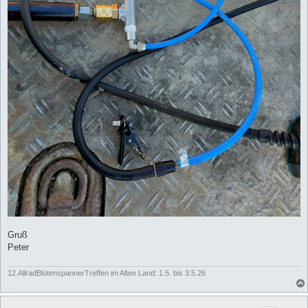
Gruß
Peter
12.AllradBlütenspannerTreffen im Alten Land: 1.5. bis 3.5.26