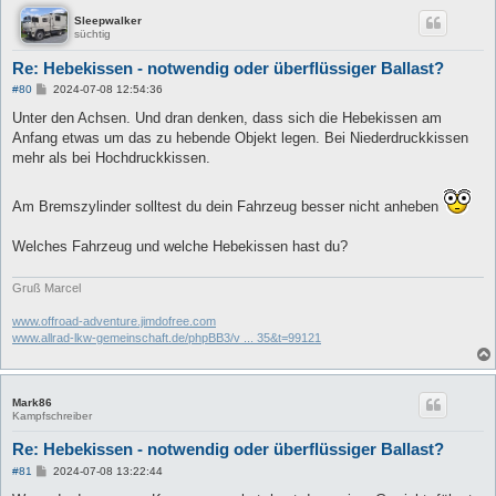
Sleepwalker
süchtig
Re: Hebekissen - notwendig oder überflüssiger Ballast?
B
#80
2024-07-08 12:54:36
e
i
Unter den Achsen. Und dran denken, dass sich die Hebekissen am
t
Anfang etwas um das zu hebende Objekt legen. Bei Niederdruckkissen
r
a
mehr als bei Hochdruckkissen.
g
Am Bremszylinder solltest du dein Fahrzeug besser nicht anheben
Welches Fahrzeug und welche Hebekissen hast du?
Gruß Marcel
www.offroad-adventure.jimdofree.com
www.allrad-lkw-gemeinschaft.de/phpBB3/v ... 35&t=99121
Mark86
Kampfschreiber
Re: Hebekissen - notwendig oder überflüssiger Ballast?
B
#81
2024-07-08 13:22:44
e