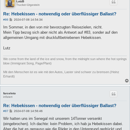
LutzB
Trucker-Urgestein
Re: Hebekissen - notwendig oder überflüssiger Ballast?
B
#86
2024-07-08 14:54:34
e
i
Im Sommer, in den von mir bevorzugten Reisezielen, nicht.
t
Mein Tipp bezog sich aber nicht als Antwort auf #83, sonder auf den
r
a
allgemeinen Umgang mit druckluftbetriebenen Hebekissen.
g
Lutz
We come from the land of the ice and snow, from the midnight sun where the hot springs
blow (Immigrant Song, Page/Plant)
Mit den Menschen ist es wie mit den Autos, Laster sind schwer zu bremsen.(Heinz
Erhardt)
farceleto
infiziert
Re: Hebekissen - notwendig oder überflüssiger Ballast?
B
#87
2024-07-08 14:56:46
e
i
Wir hatten uns im Senegal mit unserem 14Tonner versenkt
t
(eingebrochen). Ich dachte: kein Problem, ich hab ja Hebekissen dabei.
r
a
Aber die hat es genauso wie die Räder in den Untergrund gedrückt und