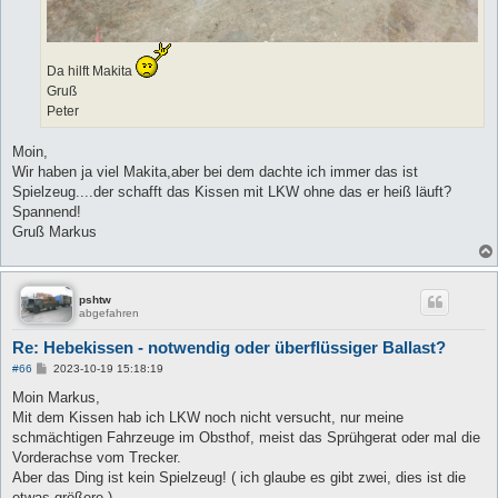
Da hilft Makita
Gruß
Peter
Moin,
Wir haben ja viel Makita,aber bei dem dachte ich immer das ist
Spielzeug....der schafft das Kissen mit LKW ohne das er heiß läuft?
Spannend!
Gruß Markus
pshtw
abgefahren
Re: Hebekissen - notwendig oder überflüssiger Ballast?
B
#66
2023-10-19 15:18:19
e
i
Moin Markus,
t
Mit dem Kissen hab ich LKW noch nicht versucht, nur meine
r
a
schmächtigen Fahrzeuge im Obsthof, meist das Sprühgerat oder mal die
g
Vorderachse vom Trecker.
Aber das Ding ist kein Spielzeug! ( ich glaube es gibt zwei, dies ist die
etwas größere )