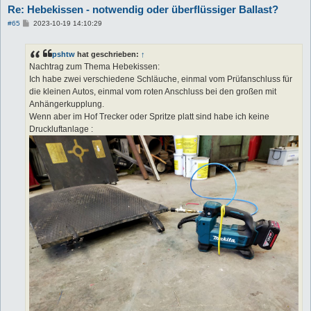
Re: Hebekissen - notwendig oder überflüssiger Ballast?
B
#65
2023-10-19 14:10:29
e
i
t
pshtw
hat geschrieben:
↑
r
a
Nachtrag zum Thema Hebekissen:
g
Ich habe zwei verschiedene Schläuche, einmal vom Prüfanschluss für
die kleinen Autos, einmal vom roten Anschluss bei den großen mit
Anhängerkupplung.
Wenn aber im Hof Trecker oder Spritze platt sind habe ich keine
Druckluftanlage :