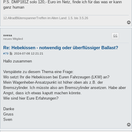
P.S. DMP181Z solo 120,- Euro im Netz, finde ich für das was er kann
ganz human
12.AllradBlütenspannerTreffen im Alten Land: 1.5. bis 3.5.26
svesa
neues Mitglied
Re: Hebekissen - notwendig oder überflüssiger Ballast?
B
#79
2024-07-08 12:21:21
e
i
Hallo zusammen
t
r
a
Verspätete zu diesem Thema eine Frage:
g
Wo setzt Ihr die Hebekissen bei Euren Fahrzeugen (LKW) an?
Mein Wagenheber-Ansatzpunkt ist höher oben als z.B. der
Bremszylinder. Ich müsste also am Bremszylinder ansetzen. Habe aber
Angst, dass ich etwas kaputt machen könnte.
Wie sind hier Eure Erfahrungen?
Danke
Gruss
Sven