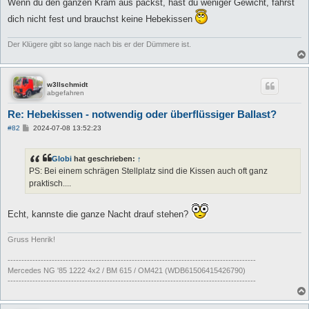
i
Wenn du den ganzen Kram aus packst, hast du weniger Gewicht, fährst
t
r
dich nicht fest und brauchst keine Hebekissen
a
g
Der Klügere gibt so lange nach bis er der Dümmere ist.
w3llschmidt
abgefahren
Re: Hebekissen - notwendig oder überflüssiger Ballast?
B
#82
2024-07-08 13:52:23
e
i
t
Globi
hat geschrieben:
↑
r
a
PS: Bei einem schrägen Stellplatz sind die Kissen auch oft ganz
g
praktisch....
Echt, kannste die ganze Nacht drauf stehen?
Gruss Henrik!
------------------------------------------------------------------------------------------
Mercedes NG '85 1222 4x2 / BM 615 / OM421 (WDB61506415426790)
------------------------------------------------------------------------------------------