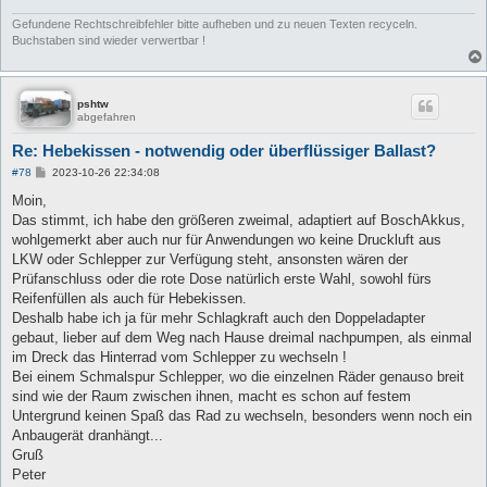
Gefundene Rechtschreibfehler bitte aufheben und zu neuen Texten recyceln.
Buchstaben sind wieder verwertbar !
pshtw
abgefahren
Re: Hebekissen - notwendig oder überflüssiger Ballast?
B
#78
2023-10-26 22:34:08
e
i
Moin,
t
Das stimmt, ich habe den größeren zweimal, adaptiert auf BoschAkkus,
r
a
wohlgemerkt aber auch nur für Anwendungen wo keine Druckluft aus
g
LKW oder Schlepper zur Verfügung steht, ansonsten wären der
Prüfanschluss oder die rote Dose natürlich erste Wahl, sowohl fürs
Reifenfüllen als auch für Hebekissen.
Deshalb habe ich ja für mehr Schlagkraft auch den Doppeladapter
gebaut, lieber auf dem Weg nach Hause dreimal nachpumpen, als einmal
im Dreck das Hinterrad vom Schlepper zu wechseln !
Bei einem Schmalspur Schlepper, wo die einzelnen Räder genauso breit
sind wie der Raum zwischen ihnen, macht es schon auf festem
Untergrund keinen Spaß das Rad zu wechseln, besonders wenn noch ein
Anbaugerät dranhängt...
Gruß
Peter