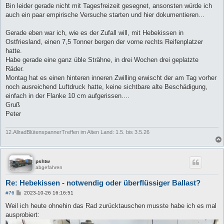
Bin leider gerade nicht mit Tagesfreizeit gesegnet, ansonsten würde ich
auch ein paar empirische Versuche starten und hier dokumentieren...
Gerade eben war ich, wie es der Zufall will, mit Hebekissen in
Ostfriesland, einen 7,5 Tonner bergen der vorne rechts Reifenplatzer
hatte.
Habe gerade eine ganz üble Strähne, in drei Wochen drei geplatzte
Räder.
Montag hat es einen hinteren inneren Zwilling erwischt der am Tag vorher
noch ausreichend Luftdruck hatte, keine sichtbare alte Beschädigung,
einfach in der Flanke 10 cm aufgerissen....
Gruß
Peter
12.AllradBlütenspannerTreffen im Alten Land: 1.5. bis 3.5.26
pshtw
abgefahren
Re: Hebekissen - notwendig oder überflüssiger Ballast?
B
#76
2023-10-26 16:16:51
e
i
Weil ich heute ohnehin das Rad zurücktauschen musste habe ich es mal
t
ausprobiert:
r
a