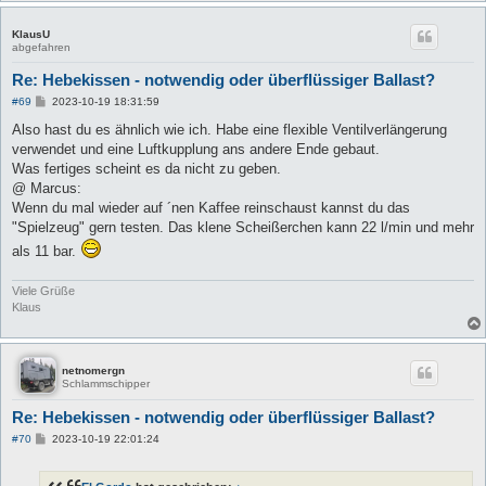
KlausU
abgefahren
Re: Hebekissen - notwendig oder überflüssiger Ballast?
B
#69
2023-10-19 18:31:59
e
i
Also hast du es ähnlich wie ich. Habe eine flexible Ventilverlängerung
t
verwendet und eine Luftkupplung ans andere Ende gebaut.
r
a
Was fertiges scheint es da nicht zu geben.
g
@ Marcus:
Wenn du mal wieder auf ´nen Kaffee reinschaust kannst du das
"Spielzeug" gern testen. Das klene Scheißerchen kann 22 l/min und mehr
als 11 bar.
Viele Grüße
Klaus
netnomergn
Schlammschipper
Re: Hebekissen - notwendig oder überflüssiger Ballast?
B
#70
2023-10-19 22:01:24
e
i
t