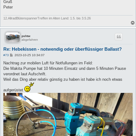
Gruß
Peter
12.AllradBlütenspannerTreffen im Alten Land: 1.5. bis 3.5.26
pshtw
abgefahren
Re: Hebekissen - notwendig oder überflüssiger Ballast?
B
#73
2023-10-25 10:34:07
e
i
Nachtrag zur mobilen Luft für Notfullungen im Feld:
t
Die Makita Pumpe hat 10 Minuten Einsatz und dann 5 Minuten Pause
r
a
verordnet laut Aufschrift.
g
Weil das Ding aber relativ günstig zu haben ist habe ich noch etwas
aufgerüstet