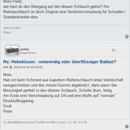
i
Moin Peter,
t
wie hast du den Übergang auf den blauen Schlauch gelöst? Am
r
a
Makitaschlauch ist doch Original eine Ventilverschraubung für Schrader-/
g
Standardventile dran.
Viele Grüße
Klaus
pshtw
abgefahren
Re: Hebekissen - notwendig oder überflüssiger Ballast?
B
#68
2023-10-19 18:20:53
e
i
Moin,
t
Hab ich beim Schmied aus kaputtem Reifenschlauch einen Ventilschaft
r
a
rausgeschnitten und das meiste Gummi abgekratzt, dann passt das
g
Messingteil perfekt in den dünnen Schlauch, Schelle drum, fertig.
Am Ende eine Verschraubung auf 1/4 und eine Muffe auf "normale"
Druckluftkupplung.
Gruß
Peter
12.AllradBlütenspannerTreffen im Alten Land: 1.5. bis 3.5.26