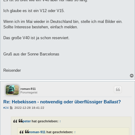
Ich glaube es ist ein V12 oder V15.
Wenn ich im Mai wieder in Deutschland bin, stelle ich mal Bilder ein.
Sollte Interesse bestehen, einfach melden.
Das große V40 ist ja schon reserviert.
Gruß aus der Sonne Barcelonas
Reisender
roman-911
Forumsgeist
Re: Hebekissen - notwendig oder überflüssiger Ballast?
B
#24
2022-12-28 18:41:22
e
i
t
peter
hat geschrieben:
↑
r
a
g
roman-911
hat geschrieben:
↑