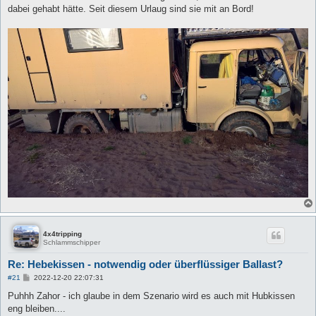
t
dabei gehabt hätte. Seit diesem Urlaug sind sie mit an Bord!
r
a
g
4x4tripping
Schlammschipper
Re: Hebekissen - notwendig oder überflüssiger Ballast?
B
#21
2022-12-20 22:07:31
e
i
Puhhh Zahor - ich glaube in dem Szenario wird es auch mit Hubkissen
t
eng bleiben....
r