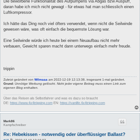
Die beworbene Funktionalität des Aufpumpens via Abgas bzw Auspuff,
daran habe ich mich nicht gewagt - für etwas hat man schliesslich einen
Luftkompressor.
Ich hätte das Ding noch viel öfters verwendet, wenn nicht die Seilwinde
gewesen wäre, was oft einfach die bequemste Lösung war.
Eine Seilwinde würde ich heute bei einem Neuaufbau nicht mehr
verbauen, Gewicht sparen macht dann unterwegs einfach mehr freude.
trippin
Zuletzt geändert von
Wilmaaa
am 2022-12-19 12:13:38, insgesamt 1-mal geändert.
Grund:
Unnötige Werbung gelöscht. Nicht jeder eigene Beitrag muss einen Link zum
eigenen Blog enthalten.
Über das Reisen als Selbstfahrer und was es dazu so braucht
DE:
https://www.4x4tripping.com
EN:
https://vanlife.4x4tripping.com
Mark86
Kampfschreiber
Re: Hebekissen - notwendig oder überflüssiger Ballast?
B