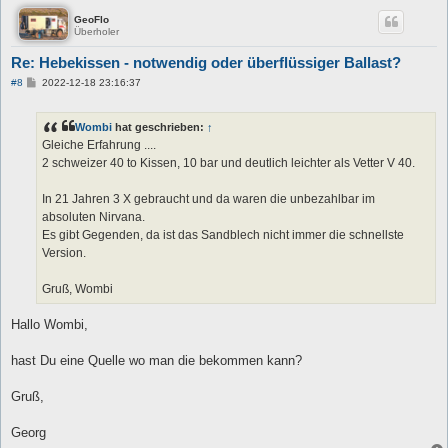
GeoFlo
Überholer
Re: Hebekissen - notwendig oder überflüssiger Ballast?
B
#8
2022-12-18 23:16:37
e
i
t
Wombi
hat geschrieben:
↑
r
a
Gleiche Erfahrung ....
g
2 schweizer 40 to Kissen, 10 bar und deutlich leichter als Vetter V 40.
In 21 Jahren 3 X gebraucht und da waren die unbezahlbar im
absoluten Nirvana.
Es gibt Gegenden, da ist das Sandblech nicht immer die schnellste
Version.
Gruß, Wombi
Hallo Wombi,
hast Du eine Quelle wo man die bekommen kann?
Gruß,
Georg