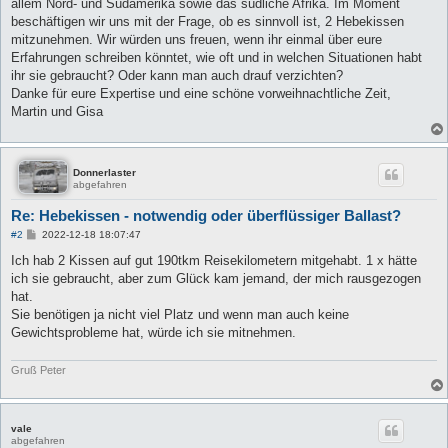
allem Nord- und Südamerika sowie das südliche Afrika. Im Moment
beschäftigen wir uns mit der Frage, ob es sinnvoll ist, 2 Hebekissen
mitzunehmen. Wir würden uns freuen, wenn ihr einmal über eure
Erfahrungen schreiben könntet, wie oft und in welchen Situationen habt
ihr sie gebraucht? Oder kann man auch drauf verzichten?
Danke für eure Expertise und eine schöne vorweihnachtliche Zeit,
Martin und Gisa
Donnerlaster
abgefahren
Re: Hebekissen - notwendig oder überflüssiger Ballast?
B
#2
2022-12-18 18:07:47
e
i
Ich hab 2 Kissen auf gut 190tkm Reisekilometern mitgehabt. 1 x hätte
t
ich sie gebraucht, aber zum Glück kam jemand, der mich rausgezogen
r
a
hat.
g
Sie benötigen ja nicht viel Platz und wenn man auch keine
Gewichtsprobleme hat, würde ich sie mitnehmen.
Gruß Peter
vale
abgefahren