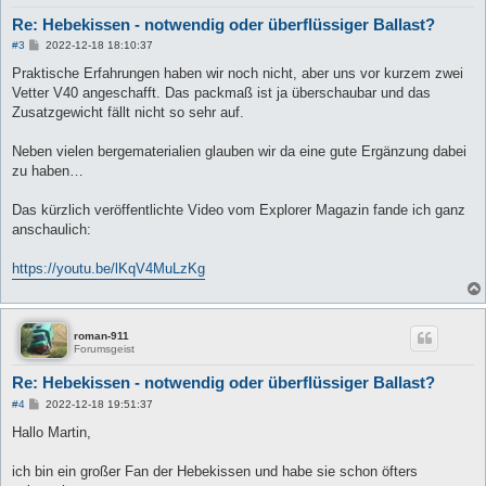
Re: Hebekissen - notwendig oder überflüssiger Ballast?
B
#3
2022-12-18 18:10:37
e
i
Praktische Erfahrungen haben wir noch nicht, aber uns vor kurzem zwei
t
Vetter V40 angeschafft. Das packmaß ist ja überschaubar und das
r
a
Zusatzgewicht fällt nicht so sehr auf.
g
Neben vielen bergematerialien glauben wir da eine gute Ergänzung dabei
zu haben…
Das kürzlich veröffentlichte Video vom Explorer Magazin fande ich ganz
anschaulich:
https://youtu.be/lKqV4MuLzKg
roman-911
Forumsgeist
Re: Hebekissen - notwendig oder überflüssiger Ballast?
B
#4
2022-12-18 19:51:37
e
i
Hallo Martin,
t
r
a
ich bin ein großer Fan der Hebekissen und habe sie schon öfters
g