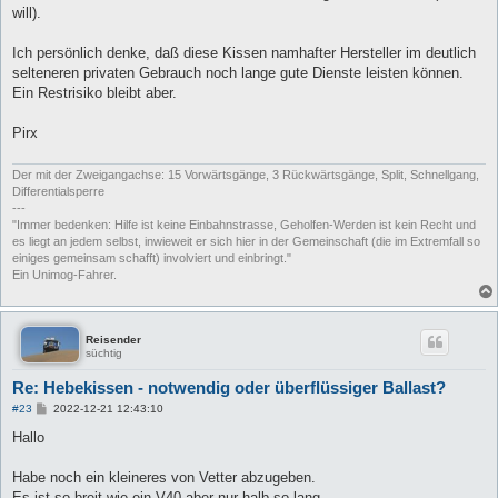
will).
Ich persönlich denke, daß diese Kissen namhafter Hersteller im deutlich
selteneren privaten Gebrauch noch lange gute Dienste leisten können.
Ein Restrisiko bleibt aber.
Pirx
Der mit der Zweigangachse: 15 Vorwärtsgänge, 3 Rückwärtsgänge, Split, Schnellgang,
Differentialsperre
---
"Immer bedenken: Hilfe ist keine Einbahnstrasse, Geholfen-Werden ist kein Recht und
es liegt an jedem selbst, inwieweit er sich hier in der Gemeinschaft (die im Extremfall so
einiges gemeinsam schafft) involviert und einbringt."
Ein Unimog-Fahrer.
Reisender
süchtig
Re: Hebekissen - notwendig oder überflüssiger Ballast?
B
#23
2022-12-21 12:43:10
e
i
Hallo
t
r
a
Habe noch ein kleineres von Vetter abzugeben.
g
Es ist so breit wie ein V40 aber nur halb so lang.