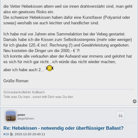
r
a
die Vetter Hebekissen altern weil sie innen drahtverstärkt sind, man geht
g
also ein gewisses Risko ein.
Die schweizer Hebekissen haben dafür eine Kunstfaser (Polyamid oder
sowas) weshalb sie auch leichter und handlicher sind.
Ich habe mal vor Jahren eine Sammelaktion bei der Vebeg gestartet.
Damals habe ich die Kissen zum Selbstkostenpreis (mehr oder weniger)
für ich glaube 120,-€ incl. Rechnung (!) und Gewährleistung angeboten.
Neu kosteten die Dinger um die 2000,- € ?!
Ich konnte alle verkaufen aber der Aufwand war immens und gelohnt hat
es sich für mich gar nicht...ich würde das nicht wieder machen,
aber ich habe auch 2...
Grüße Roman
Schrauberkollektiv Kollbach
Teile was Du hast...sonst teilt Dich was Du bist
peter
abgefahren
Re: Hebekissen - notwendig oder überflüssiger Ballast?
B
#19
2022-12-20 20:40:11
e