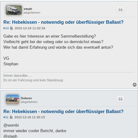
steph
abgefahren
Re: Hebekissen - notwendig oder überflüssiger Ballast?
B
#10
2022-12-19 11:02:34
e
i
Gabe es hier Interesse an einer Sammelbestellung?
t
Vielleicht geht bei der vebeg oder so demnächst etwas?
r
a
Wer hat damit Erfahrung und würde sich das eventuell antun?
g
VG
Stephan
Immer dasselbe.....
Es ist ein Fahrzeug und kein Standzeug
Solarer
abgefahren
Re: Hebekissen - notwendig oder überflüssiger Ballast?
B
#11
2022-12-19 11:30:15
e
i
@wombi
t
immer wieder cooler Bericht, danke
r
a
@steph