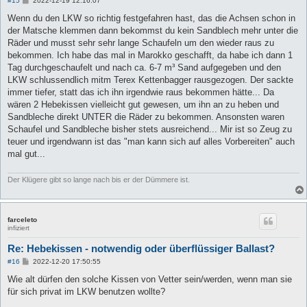
#15
2022-12-19 12:16:07
e
i
Wenn du den LKW so richtig festgefahren hast, das die Achsen schon in
t
der Matsche klemmen dann bekommst du kein Sandblech mehr unter die
r
a
Räder und musst sehr sehr lange Schaufeln um den wieder raus zu
g
bekommen. Ich habe das mal in Marokko geschafft, da habe ich dann 1
Tag durchgeschaufelt und nach ca. 6-7 m³ Sand aufgegeben und den
LKW schlussendlich mitm Terex Kettenbagger rausgezogen. Der sackte
immer tiefer, statt das ich ihn irgendwie raus bekommen hätte... Da
wären 2 Hebekissen vielleicht gut gewesen, um ihn an zu heben und
Sandbleche direkt UNTER die Räder zu bekommen. Ansonsten waren
Schaufel und Sandbleche bisher stets ausreichend... Mir ist so Zeug zu
teuer und irgendwann ist das "man kann sich auf alles Vorbereiten" auch
mal gut...
Der Klügere gibt so lange nach bis er der Dümmere ist.
farceleto
infiziert
Re: Hebekissen - notwendig oder überflüssiger Ballast?
B
#16
2022-12-20 17:50:55
e
i
Wie alt dürfen den solche Kissen von Vetter sein/werden, wenn man sie
t
für sich privat im LKW benutzen wollte?
r
a