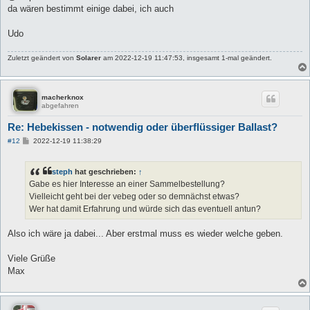
g
da wären bestimmt einige dabei, ich auch
Udo
Zuletzt geändert von
Solarer
am 2022-12-19 11:47:53, insgesamt 1-mal geändert.
macherknox
abgefahren
Re: Hebekissen - notwendig oder überflüssiger Ballast?
B
#12
2022-12-19 11:38:29
e
i
t
steph
hat geschrieben:
↑
r
a
Gabe es hier Interesse an einer Sammelbestellung?
g
Vielleicht geht bei der vebeg oder so demnächst etwas?
Wer hat damit Erfahrung und würde sich das eventuell antun?
Also ich wäre ja dabei... Aber erstmal muss es wieder welche geben.
Viele Grüße
Max