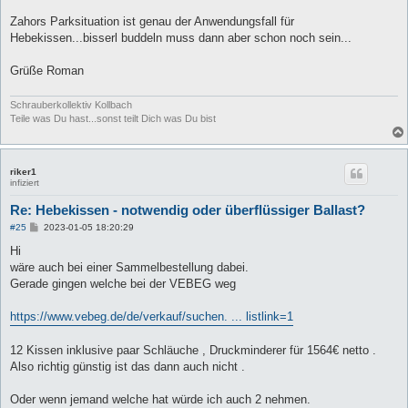
Zahors Parksituation ist genau der Anwendungsfall für
Hebekissen...bisserl buddeln muss dann aber schon noch sein...
Grüße Roman
Schrauberkollektiv Kollbach
Teile was Du hast...sonst teilt Dich was Du bist
riker1
infiziert
Re: Hebekissen - notwendig oder überflüssiger Ballast?
B
#25
2023-01-05 18:20:29
e
i
Hi
t
wäre auch bei einer Sammelbestellung dabei.
r
a
Gerade gingen welche bei der VEBEG weg
g
https://www.vebeg.de/de/verkauf/suchen. ... listlink=1
12 Kissen inklusive paar Schläuche , Druckminderer für 1564€ netto .
Also richtig günstig ist das dann auch nicht .
Oder wenn jemand welche hat würde ich auch 2 nehmen.