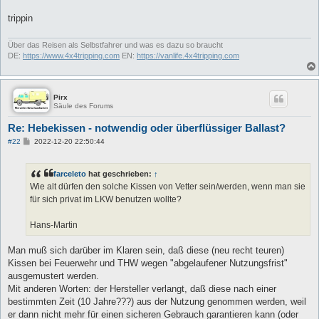
a
g
trippin
Über das Reisen als Selbstfahrer und was es dazu so braucht
DE:
https://www.4x4tripping.com
EN:
https://vanlife.4x4tripping.com
Pirx
Säule des Forums
Re: Hebekissen - notwendig oder überflüssiger Ballast?
B
#22
2022-12-20 22:50:44
e
i
t
farceleto
hat geschrieben:
↑
r
a
Wie alt dürfen den solche Kissen von Vetter sein/werden, wenn man sie
g
für sich privat im LKW benutzen wollte?
Hans-Martin
Man muß sich darüber im Klaren sein, daß diese (neu recht teuren)
Kissen bei Feuerwehr und THW wegen "abgelaufener Nutzungsfrist"
ausgemustert werden.
Mit anderen Worten: der Hersteller verlangt, daß diese nach einer
bestimmten Zeit (10 Jahre???) aus der Nutzung genommen werden, weil
er dann nicht mehr für einen sicheren Gebrauch garantieren kann (oder