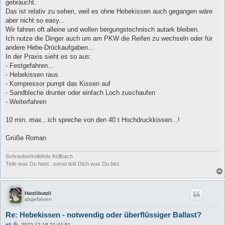
gebraucht.
Das ist relativ zu sehen, weil es ohne Hebekissen auch gegangen wäre
aber nicht so easy...
Wir fahren oft alleine und wollen bergungstechnisch autark bleiben.
Ich nutze die Dinger auch um am PKW die Reifen zu wechseln oder für
andere Hebe-Drückaufgaben...
In der Praxis sieht es so aus:
- Festgefahren...
- Hebekissen raus
- Kompressor pumpt das Kissen auf
- Sandbleche drunter oder einfach Loch zuschaufen
- Weiterfahren
10 min. max...ich spreche von den 40 t Hochdruckkissen...!
Grüße Roman
Schrauberkollektiv Kollbach
Teile was Du hast...sonst teilt Dich was Du bist
Hatzlibutzli
abgefahren
Re: Hebekissen - notwendig oder überflüssiger Ballast?
B
#5
2022-12-18 21:41:51