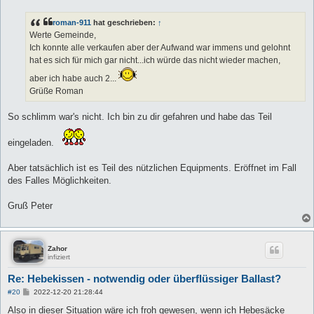
i
t
roman-911
hat geschrieben:
↑
r
a
Werte Gemeinde,
g
Ich konnte alle verkaufen aber der Aufwand war immens und gelohnt
hat es sich für mich gar nicht...ich würde das nicht wieder machen,
aber ich habe auch 2...
Grüße Roman
So schlimm war's nicht. Ich bin zu dir gefahren und habe das Teil
eingeladen.
Aber tatsächlich ist es Teil des nützlichen Equipments. Eröffnet im Fall
des Falles Möglichkeiten.
Gruß Peter
Zahor
infiziert
Re: Hebekissen - notwendig oder überflüssiger Ballast?
B
#20
2022-12-20 21:28:44
e
i
Also in dieser Situation wäre ich froh gewesen, wenn ich Hebesäcke