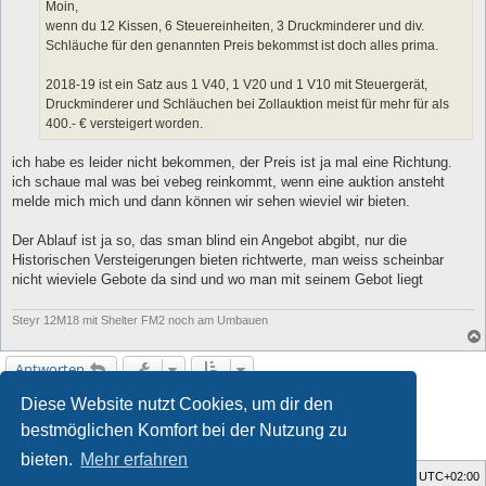
a
Moin,
g
wenn du 12 Kissen, 6 Steuereinheiten, 3 Druckminderer und div.
Schläuche für den genannten Preis bekommst ist doch alles prima.
2018-19 ist ein Satz aus 1 V40, 1 V20 und 1 V10 mit Steuergerät,
Druckminderer und Schläuchen bei Zollauktion meist für mehr für als
400.- € versteigert worden.
ich habe es leider nicht bekommen, der Preis ist ja mal eine Richtung.
ich schaue mal was bei vebeg reinkommt, wenn eine auktion ansteht
melde mich mich und dann können wir sehen wieviel wir bieten.
Der Ablauf ist ja so, das sman blind ein Angebot abgibt, nur die
Historischen Versteigerungen bieten richtwerte, man weiss scheinbar
nicht wieviele Gebote da sind und wo man mit seinem Gebot liegt
Steyr 12M18 mit Shelter FM2 noch am Umbauen
Antworten
Diese Website nutzt Cookies, um dir den
1
2
3
4
Nächste
116 Beiträge
bestmöglichen Komfort bei der Nutzung zu
bieten.
Mehr erfahren
Foren-Übersicht
Alle Zeiten sind
UTC+02:00