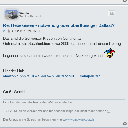
Wombi
Trucker-Urgestein
Re: Hebekissen - notwendig oder überflüssiger Ballast?
B
#9
2022-12-18 23:35:59
e
i
Das sind die Schweizer Kissen von Continental.
t
Geh mal in die Suchfunktion, etwa 2008, da habe ich mit einem Beitrag
r
a
g
begonnen und daraufhin wurde hier alles im Netz leergekauft
Hier der Link
viewtopic.php?f=16&t=4409&p=40792&hilit ... sen#p40792
Gruß, Wombi
Es ist an der Zeit, die Reste der Welt zu entdecken........
15.4.2013, ab da werden wir uns für seeeehr lange Zeit nicht mehr sehen :-))))
Der Urlaub ohne Stress hat begonnen :-)))
www.wombi-on-tour.de