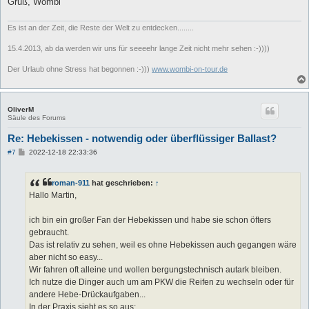
Gruß, Wombi
Es ist an der Zeit, die Reste der Welt zu entdecken........
15.4.2013, ab da werden wir uns für seeeehr lange Zeit nicht mehr sehen :-))))
Der Urlaub ohne Stress hat begonnen :-)))
www.wombi-on-tour.de
OliverM
Säule des Forums
Re: Hebekissen - notwendig oder überflüssiger Ballast?
B
#7
2022-12-18 22:33:36
e
i
t
roman-911
hat geschrieben:
↑
r
a
Hallo Martin,
g
ich bin ein großer Fan der Hebekissen und habe sie schon öfters
gebraucht.
Das ist relativ zu sehen, weil es ohne Hebekissen auch gegangen wäre
aber nicht so easy...
Wir fahren oft alleine und wollen bergungstechnisch autark bleiben.
Ich nutze die Dinger auch um am PKW die Reifen zu wechseln oder für
andere Hebe-Drückaufgaben...
In der Praxis sieht es so aus: