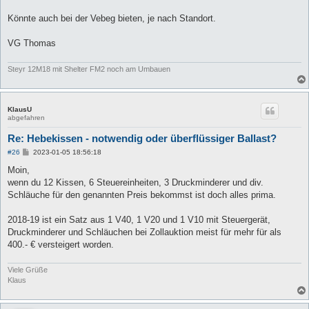
Könnte auch bei der Vebeg bieten, je nach Standort.
VG Thomas
Steyr 12M18 mit Shelter FM2 noch am Umbauen
KlausU
abgefahren
Re: Hebekissen - notwendig oder überflüssiger Ballast?
B
#26
2023-01-05 18:56:18
e
i
Moin,
t
wenn du 12 Kissen, 6 Steuereinheiten, 3 Druckminderer und div.
r
a
Schläuche für den genannten Preis bekommst ist doch alles prima.
g
2018-19 ist ein Satz aus 1 V40, 1 V20 und 1 V10 mit Steuergerät,
Druckminderer und Schläuchen bei Zollauktion meist für mehr für als
400.- € versteigert worden.
Viele Grüße
Klaus