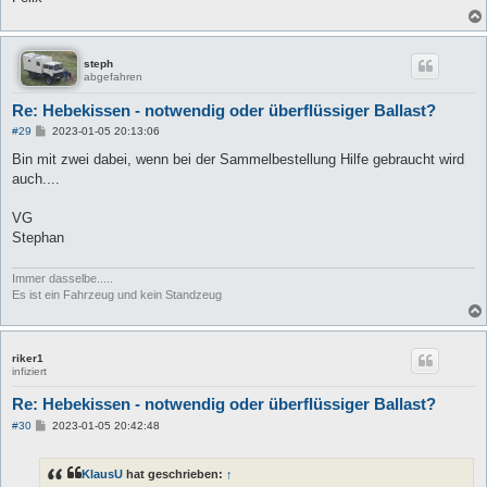
steph
abgefahren
Re: Hebekissen - notwendig oder überflüssiger Ballast?
B
#29
2023-01-05 20:13:06
e
i
Bin mit zwei dabei, wenn bei der Sammelbestellung Hilfe gebraucht wird
t
auch....
r
a
g
VG
Stephan
Immer dasselbe.....
Es ist ein Fahrzeug und kein Standzeug
riker1
infiziert
Re: Hebekissen - notwendig oder überflüssiger Ballast?
B
#30
2023-01-05 20:42:48
e
i
t
KlausU
hat geschrieben:
↑
r