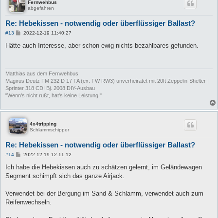
Fernwehbus
abgefahren
Re: Hebekissen - notwendig oder überflüssiger Ballast?
B
#13
2022-12-19 11:40:27
e
i
Hätte auch Interesse, aber schon ewig nichts bezahlbares gefunden.
t
r
a
g
Matthias aus dem Fernwehbus
Magirus Deutz FM 232 D 17 FA (ex. FW RW3) unverheiratet mit 20ft Zeppelin-Shelter |
Sprinter 318 CDI Bj. 2008 DIY-Ausbau
"Wenn's nicht rußt, hat's keine Leistung!"
4x4tripping
Schlammschipper
Re: Hebekissen - notwendig oder überflüssiger Ballast?
B
#14
2022-12-19 12:11:12
e
i
Ich habe die Hebekissen auch zu schätzen gelernt, im Geländewagen
t
Segment schimpft sich das ganze Airjack.
r
a
g
Verwendet bei der Bergung im Sand & Schlamm, verwendet auch zum
Reifenwechseln.