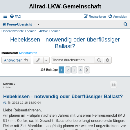
Allrad-LKW-Gemeinschaft
FAQ
Registrieren
Anmelden
S
Foren-Übersicht
Unbeantwortete Themen
Aktive Themen
u
Hebekissen - notwendig oder überflüssiger
c
Ballast?
h
e
Moderator:
Moderatoren
Suche
Erweiterte 
Antworten
1
2
3
4
Nächste
116 Beiträge
Martin60
infiziert
Hebekissen - notwendig oder überflüssiger Ballast?
B
#1
2022-12-18 18:00:04
e
i
Liebe Reiseerfahrenen,
t
wir planen im Frühjahr nächsten Jahres mit unserem Fernreisemobil (MB
r
a
917 mit Koffer, ca. 8t Gewicht, Baustellenbereifung) unsere erste längere
g
Reise mit Ziel Marokko. Langfristig planen wir weitere Langzeitreisen, vor