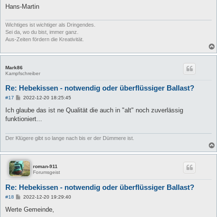
g
Hans-Martin
Wichtiges ist wichtiger als Dringendes.
Sei da, wo du bist, immer ganz.
Aus-Zeiten fördern die Kreativität.
Mark86
Kampfschreiber
Re: Hebekissen - notwendig oder überflüssiger Ballast?
B
#17
2022-12-20 18:25:45
e
i
Ich glaube das ist ne Qualität die auch in "alt" noch zuverlässig
t
funktioniert...
r
a
g
Der Klügere gibt so lange nach bis er der Dümmere ist.
roman-911
Forumsgeist
Re: Hebekissen - notwendig oder überflüssiger Ballast?
B
#18
2022-12-20 19:29:40
e
i
Werte Gemeinde,
t