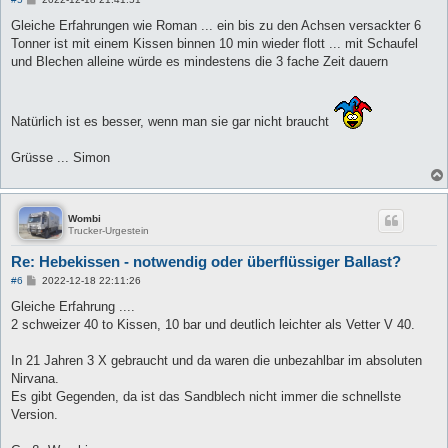
e
i
Gleiche Erfahrungen wie Roman ... ein bis zu den Achsen versackter 6
t
Tonner ist mit einem Kissen binnen 10 min wieder flott ... mit Schaufel
r
a
und Blechen alleine würde es mindestens die 3 fache Zeit dauern
g
Natürlich ist es besser, wenn man sie gar nicht braucht
Grüsse ... Simon
Wombi
Trucker-Urgestein
Re: Hebekissen - notwendig oder überflüssiger Ballast?
B
#6
2022-12-18 22:11:26
e
i
Gleiche Erfahrung ....
t
2 schweizer 40 to Kissen, 10 bar und deutlich leichter als Vetter V 40.
r
a
g
In 21 Jahren 3 X gebraucht und da waren die unbezahlbar im absoluten
Nirvana.
Es gibt Gegenden, da ist das Sandblech nicht immer die schnellste
Version.