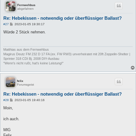
Fernwehbus
abgefahren
Re: Hebekissen - notwendig oder überflüssiger Ballast?
B
#27
2023-01-05 19:30:17
e
i
Würde 2 Stück nehmen.
t
r
a
g
Matthias aus dem Fernwehbus
Magirus Deutz FM 232 D 17 FA (ex. FW RW3) unverheiratet mit 20ft Zeppelin-Shelter |
Sprinter 318 CDI Bj. 2008 DIY-Ausbau
"Wenn's nicht rußt, hat's keine Leistung!"
felix
Forumsgeist
Re: Hebekissen - notwendig oder überflüssiger Ballast?
B
#28
2023-01-05 19:40:16
e
i
Moin,
t
r
a
ich auch.
g
MlG
Felix