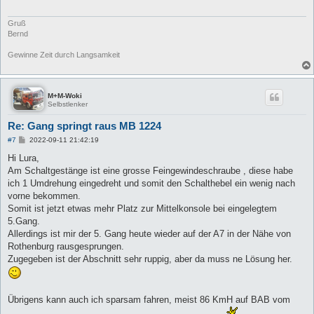
a
g
Gruß
Bernd
Gewinne Zeit durch Langsamkeit
M+M-Woki
Selbstlenker
Re: Gang springt raus MB 1224
B
#7
2022-09-11 21:42:19
e
i
Hi Lura,
t
Am Schaltgestänge ist eine grosse Feingewindeschraube , diese habe
r
a
ich 1 Umdrehung eingedreht und somit den Schalthebel ein wenig nach
g
vorne bekommen.
Somit ist jetzt etwas mehr Platz zur Mittelkonsole bei eingelegtem
5.Gang.
Allerdings ist mir der 5. Gang heute wieder auf der A7 in der Nähe von
Rothenburg rausgesprungen.
Zugegeben ist der Abschnitt sehr ruppig, aber da muss ne Lösung her.
Übrigens kann auch ich sparsam fahren, meist 86 KmH auf BAB vom