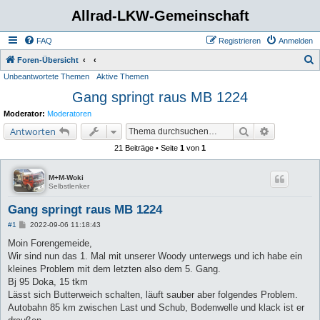
Allrad-LKW-Gemeinschaft
FAQ
Registrieren
Anmelden
S
Foren-Übersicht
Unbeantwortete Themen
Aktive Themen
u
Gang springt raus MB 1224
c
h
Moderator:
Moderatoren
e
Suche
Erweiterte 
Antworten
21 Beiträge • Seite
1
von
1
M+M-Woki
Selbstlenker
Gang springt raus MB 1224
B
#1
2022-09-06 11:18:43
e
i
Moin Forengemeide,
t
Wir sind nun das 1. Mal mit unserer Woody unterwegs und ich habe ein
r
a
kleines Problem mit dem letzten also dem 5. Gang.
g
Bj 95 Doka, 15 tkm
Lässt sich Butterweich schalten, läuft sauber aber folgendes Problem.
Autobahn 85 km zwischen Last und Schub, Bodenwelle und klack ist er