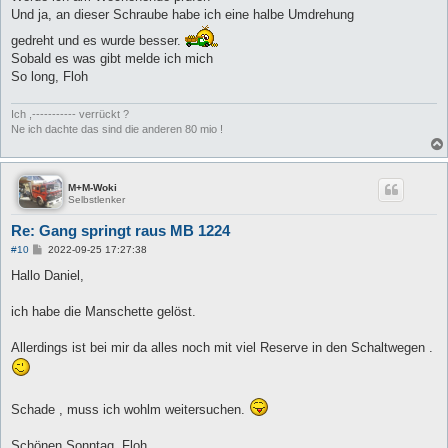
g
Und ja, an dieser Schraube habe ich eine halbe Umdrehung
gedreht und es wurde besser.
Sobald es was gibt melde ich mich
So long, Floh
Ich ,----------- verrückt ?
Ne ich dachte das sind die anderen 80 mio !
M+M-Woki
Selbstlenker
Re: Gang springt raus MB 1224
B
#10
2022-09-25 17:27:38
e
i
Hallo Daniel,
t
r
a
ich habe die Manschette gelöst.
g
Allerdings ist bei mir da alles noch mit viel Reserve in den Schaltwegen .
Schade , muss ich wohlm weitersuchen.
Schönen Sonntag, Floh