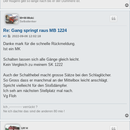
Der Klügere gibt so lange nach bis er der Dümmere ist.
M+M-Woki
Selbstlenker
Re: Gang springt raus MB 1224
B
#3
2022-09-06 12:02:18
e
i
Danke mark für die schnelle Rückmeldung.
t
Ist ein MK
r
a
g
Schalten lassen sich alle Gänge gleich leicht.
Kein Vergleich zu meinem SK 1222
Auch der Schalthebel macht grosse Sätze bei den Schlaglöcher.
So Gross dass er manchmal an der Mittelbox leicht anschlägt.
Spricht vielleicht für den Stoßdämpfer.
Ich seh am nächsten Stellplatz mal nach.
Vg Floh
Ich ,----------- verrückt ?
Ne ich dachte das sind die anderen 80 mio !
Ulf H