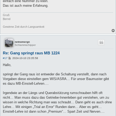
einfach eine Nummer zu klein.
r
a
Das ist auch meine Erfahrung.
g
Gruß
Bernd
Gewinne Zeit durch Langsamkeit
netnomergn
Schlammschipper
Re: Gang springt raus MB 1224
B
#17
2024-10-10 23:35:58
e
i
Hallo,
t
r
a
springt der Gang raus ist entweder die Schaltung verstellt, dann nach
g
Vorgaben diese einstellen gem WIS/ASRA… Für unser Baumuster gibt
es dazu MB-Einstell-Lehren….
Irgendwie an der Längs und Querabstützung rumschrauben hilft oft
nicht… Man muss dazu das Getriebe-Innenleben gut verstehen, um zu
wissen in welche Richtung man was schraubt… Dann geht es auch ohne
Lehre… Mit einigen „Trial an Error“ Runden dann… Aber es geht…
Einstell-Lehre ist dann schon „Premium“… Spart Zeit und Nerven….