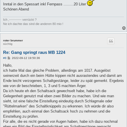
Inntal in den Spessart inkl Fernpass .........20 Liter
Schönen Abend
Ich ,----------- verrückt ?
Ne ich dachte das sind die anderen 80 mio !
roter brummer
süchtig
Re: Gang springt raus MB 1224
B
#8
2022-09-12 19:50:36
e
i
Hallo,
t
ich hatte Mal das gleiche Problem, allerdings am 1017. Ausgelöst
r
a
seinerzeit durch ein beim Hütte kippen nicht ausrastendes und damit am
g
Ende leicht verzogenes Schaltgestänge, leider zu spät gemerkt. Ergebnis
wie von dir beschrieben, 1, 3 und 5 machten Ärger.
Da ich heute eh den Schaltsack gewechselt habe, habe ich die
Gelegenheit genutzt mal eben zwei Bilder zu machen. Und wie man
sieht, ist eine falsche Einstellung eindeutig durch Schlagmale oder
"Rüttelmarken" des Schaltknüppels zu erkennen. Ich würde dir also
empfehlen, auch einmal den Schaltsack hoch zu nehmen und die
Einstellung zu prüfen.
Für alle, die es nicht gerade vor Augen haben, habe ich dazu nochmal
eben ein Bild der Einstellmöglichkeit am Schaltgestänge gemacht.