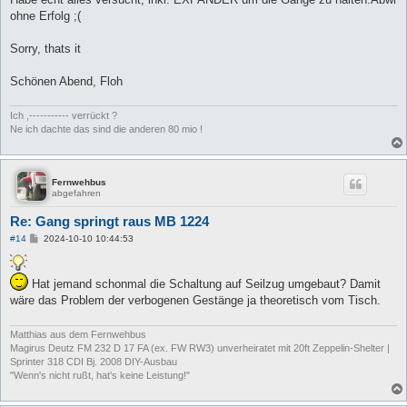
ohne Erfolg ;(
Sorry, thats it
Schönen Abend, Floh
Ich ,----------- verrückt ?
Ne ich dachte das sind die anderen 80 mio !
Fernwehbus
abgefahren
Re: Gang springt raus MB 1224
B
#14
2024-10-10 10:44:53
e
i
t
r
Hat jemand schonmal die Schaltung auf Seilzug umgebaut? Damit
a
wäre das Problem der verbogenen Gestänge ja theoretisch vom Tisch.
g
Matthias aus dem Fernwehbus
Magirus Deutz FM 232 D 17 FA (ex. FW RW3) unverheiratet mit 20ft Zeppelin-Shelter |
Sprinter 318 CDI Bj. 2008 DIY-Ausbau
"Wenn's nicht rußt, hat's keine Leistung!"