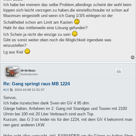
t
Ich habe bei meinem das selbe Problem,allerdings scheint der wohl beim
r
a
kippen sich leicht verzogen zu haben,die einstellschraube ist schon auf
g
Maximum eingestellt und wenn ich Gang 1/3/5 einlegen ist der
Schalthebel schon am Limit am Kasten
Habt ihr das mittlerweile eine Lösung gefunden?
Ich Schein ja nicht der einzige zu sein
Gibt es sonst weiter oben noch die Möglichkeit irgendwie was
einzustellen?
Lg aus Kiel
M+M-Woki
Selbstlenker
Re: Gang springt raus MB 1224
B
#13
2024-10-09 21:51:57
e
i
Servus,
t
Ich habe inzwischen dank Sven ein GV 4 95 drin .
r
a
Gänge halten, Anfahren im 2. Gang mit Standgas und Touren mit 2100
g
U/min bei 100 mit 20 Liter Verbrauch sind auch Top.
Kurzum, das G 3 ist leider nix für den 1224, mit dem GV 4 bekommt man
nen ganz anderen LKW.
Habe echt alles versucht, inkl. EXPANDER um die Gänge zu halten.Abwr