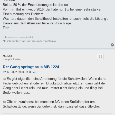
draußen.
Bei ca 50 % der Erschütterungen ist das so.
Vor mir fährt ein iveco 9016, der hate nur 1 x bei einer sehr starken
Erschütterung das Problem .
Was tun, dauern den Schalthebel festhalten ist auch nicht die Lösung .
Danke aus dem Abruzzen für eure Vorschläge.
Floh
Ich ,----------- verrückt ?
Ne ich dachte das sind die anderen 80 mio !
Mark86
Kampfschreiber
Re: Gang springt raus MB 1224
B
#2
2022-09-06 11:38:40
e
i
a) Es gibt eigentlich eine Arretierung für die Schaltwellen. Wenn da ne
t
Feder gebrochen ist oder ein Druckstück abgenutzt ist, dann geht der
r
a
Gang sehr Leicht rein und raus, rastet nicht richtig ein und fliegt bei
g
Bodenwellen raus.
b) Gibt es zumindest bei manchen NG einen Stoßdämpfer am
Schaltgestänge, wenn der defekt ist, dann passiert dass Gleiche.