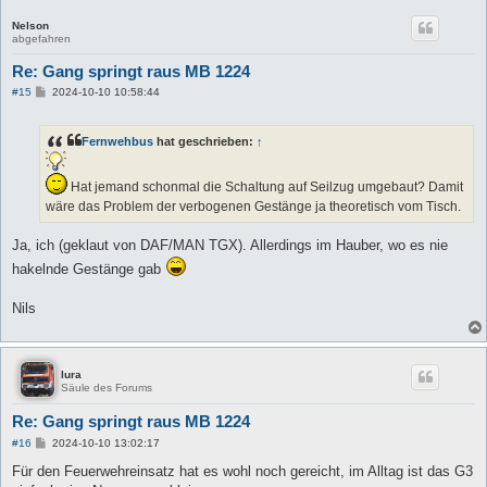
Nelson
abgefahren
Re: Gang springt raus MB 1224
B
#15
2024-10-10 10:58:44
e
i
t
Fernwehbus
hat geschrieben:
↑
r
a
g
Hat jemand schonmal die Schaltung auf Seilzug umgebaut? Damit
wäre das Problem der verbogenen Gestänge ja theoretisch vom Tisch.
Ja, ich (geklaut von DAF/MAN TGX). Allerdings im Hauber, wo es nie
hakelnde Gestänge gab
Nils
lura
Säule des Forums
Re: Gang springt raus MB 1224
B
#16
2024-10-10 13:02:17
e
i
Für den Feuerwehreinsatz hat es wohl noch gereicht, im Alltag ist das G3
t