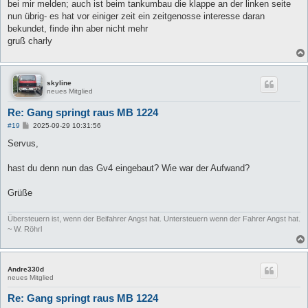
bei mir melden; auch ist beim tankumbau die klappe an der linken seite
nun übrig- es hat vor einiger zeit ein zeitgenosse interesse daran
bekundet, finde ihn aber nicht mehr
gruß charly
skyline
neues Mitglied
Re: Gang springt raus MB 1224
B
#19
2025-09-29 10:31:56
e
i
Servus,
t
r
a
hast du denn nun das Gv4 eingebaut? Wie war der Aufwand?
g
Grüße
Übersteuern ist, wenn der Beifahrer Angst hat. Untersteuern wenn der Fahrer Angst hat.
~ W. Röhrl
Andre330d
neues Mitglied
Re: Gang springt raus MB 1224