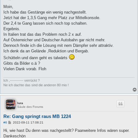
e
i
Moin,
t
Ich habe das Gestänge ein wenig nachgestellt.
r
a
Jetzt hat der 1,3,5 Gang mehr Platz zur Mittelkonsole.
g
Der 2,4 te Gang lassen sich noch top schalten.
Ergebnis.
In Italien trat das das Problem noch 2 x auf.
Auf Österreicher und Deutscher Autobahn gar nicht mehr.
Dennoch finde ich die Lösung mit nem Dämpfer sehr attraktiv.
Ich denk da an Gelände ,Reduktion und Bergab.
Schütteln und dann geht es talwärts
Gibts da Bilder o.ä ?
Vielen Dank vorab. Floh
Ich ,----------- verrückt ?
Ne ich dachte das sind die anderen 80 mio !
lura
Säule des Forums
Re: Gang springt raus MB 1224
B
#6
2022-09-11 17:08:21
e
i
Hi, wie hast Du denn was nachgestellt? Paarweitere Infos wären super.
t
Dankeschön
r