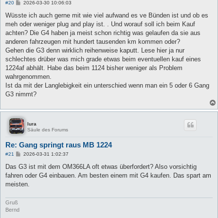
B
#20
2026-03-30 10:06:03
e
i
Wüsste ich auch gerne mit wie viel aufwand es ve Bünden ist und ob es
t
meh oder weniger plug and play ist. . Und worauf soll ich beim Kauf
r
a
achten? Die G4 haben ja meist schon richtig was gelaufen da sie aus
g
anderen fahrzeugen mit hundert tausenden km kommen oder?
Gehen die G3 denn wirklich reihenweise kaputt. Lese hier ja nur
schlechtes drüber was mich grade etwas beim eventuellen kauf eines
1224af abhält. Habe das beim 1124 bisher weniger als Problem
wahrgenommen.
Ist da mit der Langlebigkeit ein unterschied wenn man ein 5 oder 6 Gang
G3 nimmt?
lura
Säule des Forums
Re: Gang springt raus MB 1224
B
#21
2026-03-31 1:02:37
e
i
Das G3 ist mit dem OM366LA oft etwas überfordert? Also vorsichtig
t
fahren oder G4 einbauen. Am besten einem mit G4 kaufen. Das spart am
r
a
meisten.
g
Gruß
Bernd