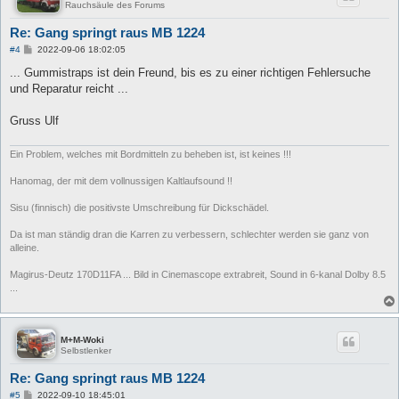
Rauchsäule des Forums
Re: Gang springt raus MB 1224
B
#4
2022-09-06 18:02:05
e
i
... Gummistraps ist dein Freund, bis es zu einer richtigen Fehlersuche
t
und Reparatur reicht ...
r
a
g
Gruss Ulf
Ein Problem, welches mit Bordmitteln zu beheben ist, ist keines !!!
Hanomag, der mit dem vollnussigen Kaltlaufsound !!
Sisu (finnisch) die positivste Umschreibung für Dickschädel.
Da ist man ständig dran die Karren zu verbessern, schlechter werden sie ganz von
alleine.
Magirus-Deutz 170D11FA ... Bild in Cinemascope extrabreit, Sound in 6-kanal Dolby 8.5
...
M+M-Woki
Selbstlenker
Re: Gang springt raus MB 1224
B
#5
2022-09-10 18:45:01