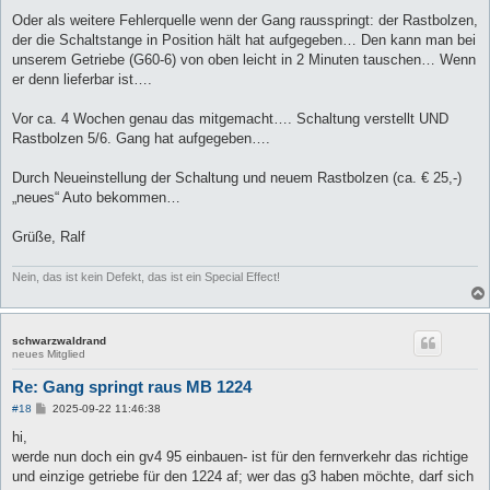
Oder als weitere Fehlerquelle wenn der Gang rausspringt: der Rastbolzen,
der die Schaltstange in Position hält hat aufgegeben… Den kann man bei
unserem Getriebe (G60-6) von oben leicht in 2 Minuten tauschen… Wenn
er denn lieferbar ist….
Vor ca. 4 Wochen genau das mitgemacht…. Schaltung verstellt UND
Rastbolzen 5/6. Gang hat aufgegeben….
Durch Neueinstellung der Schaltung und neuem Rastbolzen (ca. € 25,-)
„neues“ Auto bekommen…
Grüße, Ralf
Nein, das ist kein Defekt, das ist ein Special Effect!
schwarzwaldrand
neues Mitglied
Re: Gang springt raus MB 1224
B
#18
2025-09-22 11:46:38
e
i
hi,
t
werde nun doch ein gv4 95 einbauen- ist für den fernverkehr das richtige
r
a
und einzige getriebe für den 1224 af; wer das g3 haben möchte, darf sich
g