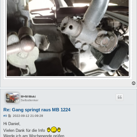
M+M-Woki
Selbstlenker
Re: Gang springt raus MB 1224
B
#9
2022-09-12 21:09:28
e
i
Hi Daniel,
t
Vielen Dank für die Info
r
a
Werde ich am Wochenende prüfen