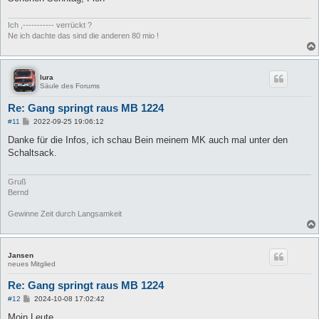
Ich ,----------- verrückt ?
Ne ich dachte das sind die anderen 80 mio !
lura
Säule des Forums
Re: Gang springt raus MB 1224
B
#11
2022-09-25 19:06:12
e
i
Danke für die Infos, ich schau Bein meinem MK auch mal unter den
t
Schaltsack.
r
a
g
Gruß
Bernd
Gewinne Zeit durch Langsamkeit
Jansen
neues Mitglied
Re: Gang springt raus MB 1224
B
#12
2024-10-08 17:02:42
e
i
Moin Leute