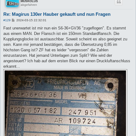
MUSKOLUS
abgefahren
Re: Magirus 130er Hauber gekauft und nun Fragen
B
#129
2024-03-15 22:32:01
e
i
Fast unerwartet ist mir nun ein S6-36+GV36 "zugeflogen". Es stammt
t
aus einem MAN. Der Flansch ist ein 150mm Standardflansch. Die
r
a
Kupplungsglocke ist austauschbar. Soweit scheint es also geeignet zu
g
sein. Kann mir jemand bestätigen, dass die Übersetzung 0,85 im
höchsten Gang ist? ZF hat es leider "vergessen" die Zahlen
einzustanzen. Hat jemand Unterlagen zum Split? Wie wird der
angesteuert? Ich hab auf dem ersten Blick nur einen Druckluftanschluss
erkannt...