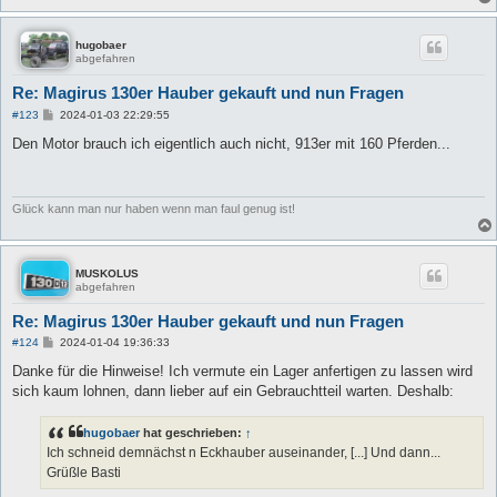
hugobaer
abgefahren
Re: Magirus 130er Hauber gekauft und nun Fragen
B
#123
2024-01-03 22:29:55
e
i
Den Motor brauch ich eigentlich auch nicht, 913er mit 160 Pferden...
t
r
a
g
Glück kann man nur haben wenn man faul genug ist!
MUSKOLUS
abgefahren
Re: Magirus 130er Hauber gekauft und nun Fragen
B
#124
2024-01-04 19:36:33
e
i
Danke für die Hinweise! Ich vermute ein Lager anfertigen zu lassen wird
t
sich kaum lohnen, dann lieber auf ein Gebrauchtteil warten. Deshalb:
r
a
g
hugobaer
hat geschrieben:
↑
Ich schneid demnächst n Eckhauber auseinander, [...] Und dann...
Grüßle Basti