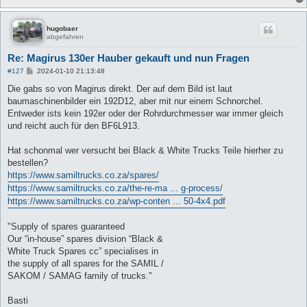
hugobaer
abgefahren
Re: Magirus 130er Hauber gekauft und nun Fragen
B
#127
2024-01-10 21:13:48
e
i
Die gabs so von Magirus direkt. Der auf dem Bild ist laut
t
baumaschinenbilder ein 192D12, aber mit nur einem Schnorchel.
r
a
Entweder ists kein 192er oder der Rohrdurchmesser war immer gleich
g
und reicht auch für den BF6L913.
Hat schonmal wer versucht bei Black & White Trucks Teile hierher zu
bestellen?
https://www.samiltrucks.co.za/spares/
https://www.samiltrucks.co.za/the-re-ma ... g-process/
https://www.samiltrucks.co.za/wp-conten ... 50-4x4.pdf
"Supply of spares guaranteed
Our “in-house” spares division “Black &
White Truck Spares cc” specialises in
the supply of all spares for the SAMIL /
SAKOM / SAMAG family of trucks."
Basti