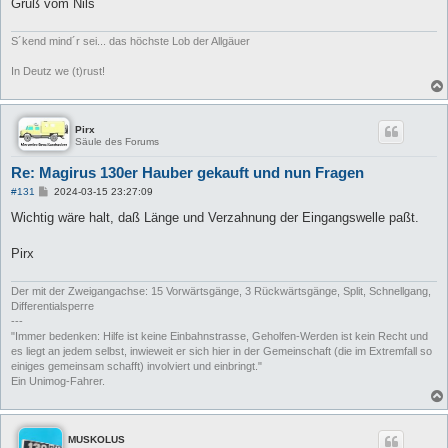
Gruß vom Nils
S´kend mind´r sei... das höchste Lob der Allgäuer
In Deutz we (t)rust!
Pirx
Säule des Forums
Re: Magirus 130er Hauber gekauft und nun Fragen
B
#131
2024-03-15 23:27:09
e
i
Wichtig wäre halt, daß Länge und Verzahnung der Eingangswelle paßt.
t
r
a
Pirx
g
Der mit der Zweigangachse: 15 Vorwärtsgänge, 3 Rückwärtsgänge, Split, Schnellgang,
Differentialsperre
---
"Immer bedenken: Hilfe ist keine Einbahnstrasse, Geholfen-Werden ist kein Recht und
es liegt an jedem selbst, inwieweit er sich hier in der Gemeinschaft (die im Extremfall so
einiges gemeinsam schafft) involviert und einbringt."
Ein Unimog-Fahrer.
MUSKOLUS