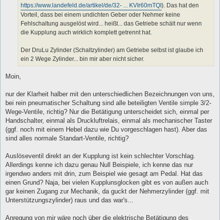
https://www.landefeld.de/artikel/de/32- ... KVIr60mTQI
). Das hat den
Vorteil, dass bei einem undichten Geber oder Nehmer keine
Fehlschaltung ausgelöst wird... heißt... das Getriebe schält nur wenn
die Kupplung auch wirklich komplett getrennt hat.
Der DruLu Zylinder (Schaltzylinder) am Getriebe selbst ist glaube ich
ein 2 Wege Zylinder... bin mir aber nicht sicher.
Moin,
nur der Klarheit halber mit den unterschiedlichen Bezeichnungen von uns,
bei rein pneumatischer Schaltung sind alle beteiligten Ventile simple 3/2-
Wege-Ventile, richtig? Nur die Betätigung unterscheidet sich, einmal per
Handschalter, einmal als Druckluftrelais, einmal als mechanischer Taster
(ggf. noch mit einem Hebel dazu wie Du vorgeschlagen hast). Aber das
sind alles normale Standart-Ventile, richtig?
Auslöseventil direkt an der Kupplung ist kein schlechter Vorschlag.
Allerdings kenne ich dazu genau Null Beispiele, ich kenne das nur
irgendwo anders mit drin, zum Beispiel wie gesagt am Pedal. Hat das
einen Grund? Naja, bei vielen Kupplunsglocken gibt es von außen auch
gar keinen Zugang zur Mechanik, da guckt der Nehmerzylinder (ggf. mit
Unterstützungszylinder) raus und das war's...
Anregung von mir wäre noch über die elektrische Betätigung des