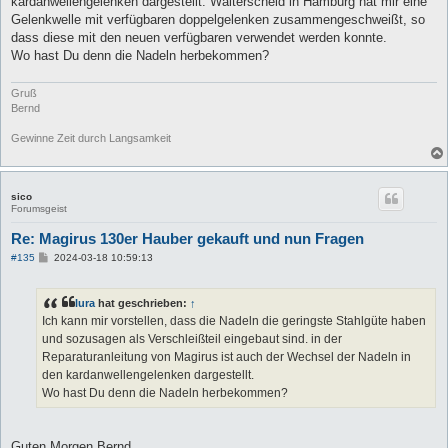
kardanwellengelenken dargestellt. Walterscheid in Hamburg hat mir eine
Gelenkwelle mit verfügbaren doppelgelenken zusammengeschweißt, so
dass diese mit den neuen verfügbaren verwendet werden konnte.
Wo hast Du denn die Nadeln herbekommen?
Gruß
Bernd
Gewinne Zeit durch Langsamkeit
sico
Forumsgeist
Re: Magirus 130er Hauber gekauft und nun Fragen
B
#135
2024-03-18 10:59:13
e
i
t
lura
hat geschrieben:
↑
r
a
Ich kann mir vorstellen, dass die Nadeln die geringste Stahlgüte haben
g
und sozusagen als Verschleißteil eingebaut sind. in der
Reparaturanleitung von Magirus ist auch der Wechsel der Nadeln in
den kardanwellengelenken dargestellt.
Wo hast Du denn die Nadeln herbekommen?
Guten Morgen Bernd,