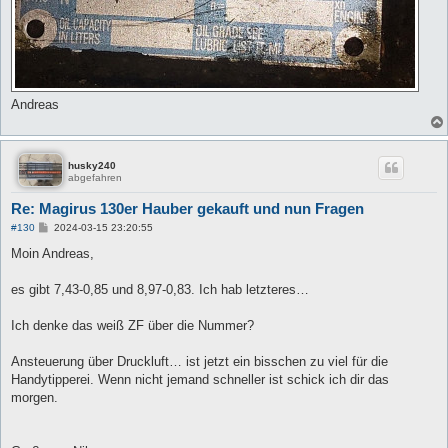
Andreas
husky240
abgefahren
Re: Magirus 130er Hauber gekauft und nun Fragen
B
#130
2024-03-15 23:20:55
e
i
Moin Andreas,
t
r
a
es gibt 7,43-0,85 und 8,97-0,83. Ich hab letzteres…
g
Ich denke das weiß ZF über die Nummer?
Ansteuerung über Druckluft… ist jetzt ein bisschen zu viel für die
Handytipperei. Wenn nicht jemand schneller ist schick ich dir das
morgen.