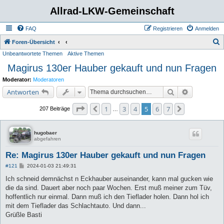
Allrad-LKW-Gemeinschaft
FAQ
Registrieren
Anmelden
S
Foren-Übersicht
Unbeantwortete Themen
Aktive Themen
u
Magirus 130er Hauber gekauft und nun Fragen
c
h
Moderator:
Moderatoren
e
Suche
Erweiterte 
Antworten
Seite
5
von
7
1
3
4
5
6
7
Vorherige
Nächste
207 Beiträge
…
hugobaer
abgefahren
Re: Magirus 130er Hauber gekauft und nun Fragen
B
#121
2024-01-03 21:49:31
e
i
Ich schneid demnächst n Eckhauber auseinander, kann mal gucken wie
t
die da sind. Dauert aber noch paar Wochen. Erst muß meiner zum Tüv,
r
a
hoffentlich nur einmal. Dann muß ich den Tieflader holen. Dann hol ich
g
mit dem Tieflader das Schlachtauto. Und dann...
Grüßle Basti