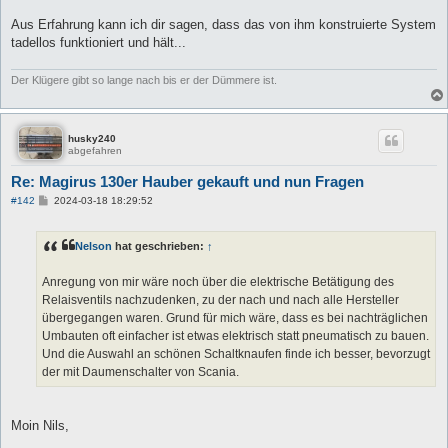
Aus Erfahrung kann ich dir sagen, dass das von ihm konstruierte System
tadellos funktioniert und hält...
Der Klügere gibt so lange nach bis er der Dümmere ist.
husky240
abgefahren
Re: Magirus 130er Hauber gekauft und nun Fragen
B
#142
2024-03-18 18:29:52
e
i
t
Nelson
hat geschrieben:
↑
r
a
g
Anregung von mir wäre noch über die elektrische Betätigung des
Relaisventils nachzudenken, zu der nach und nach alle Hersteller
übergegangen waren. Grund für mich wäre, dass es bei nachträglichen
Umbauten oft einfacher ist etwas elektrisch statt pneumatisch zu bauen.
Und die Auswahl an schönen Schaltknaufen finde ich besser, bevorzugt
der mit Daumenschalter von Scania.
Moin Nils,