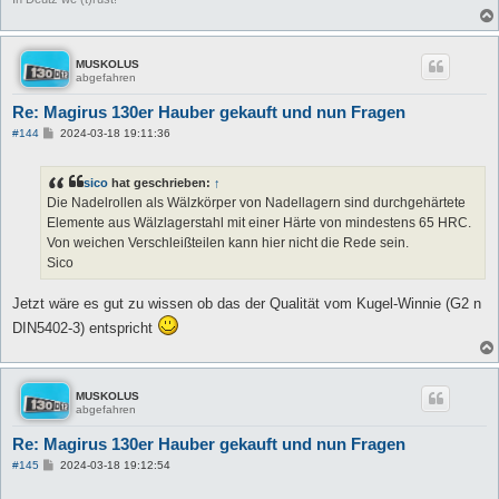
MUSKOLUS
abgefahren
Re: Magirus 130er Hauber gekauft und nun Fragen
B
#144
2024-03-18 19:11:36
e
i
t
sico
hat geschrieben:
↑
r
a
Die Nadelrollen als Wälzkörper von Nadellagern sind durchgehärtete
g
Elemente aus Wälzlagerstahl mit einer Härte von mindestens 65 HRC.
Von weichen Verschleißteilen kann hier nicht die Rede sein.
Sico
Jetzt wäre es gut zu wissen ob das der Qualität vom Kugel-Winnie (G2 n
DIN5402-3) entspricht
MUSKOLUS
abgefahren
Re: Magirus 130er Hauber gekauft und nun Fragen
B
#145
2024-03-18 19:12:54
e
i