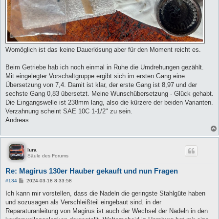
Womöglich ist das keine Dauerlösung aber für den Moment reicht es.
Beim Getriebe hab ich noch einmal in Ruhe die Umdrehungen gezählt.
Mit eingelegter Vorschaltgruppe ergibt sich im ersten Gang eine
Übersetzung von 7,4. Damit ist klar, der erste Gang ist 8,97 und der
sechste Gang 0,83 übersetzt. Meine Wunschübersetzung - Glück gehabt.
Die Eingangswelle ist 238mm lang, also die kürzere der beiden Varianten.
Verzahnung scheint SAE 10C 1-1/2" zu sein.
Andreas
lura
Säule des Forums
Re: Magirus 130er Hauber gekauft und nun Fragen
B
#134
2024-03-18 8:33:58
e
i
Ich kann mir vorstellen, dass die Nadeln die geringste Stahlgüte haben
t
und sozusagen als Verschleißteil eingebaut sind. in der
r
a
Reparaturanleitung von Magirus ist auch der Wechsel der Nadeln in den
g