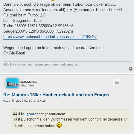
a
Dann bleibt noch die Frage ob der beim Turbomotor dicker muß...
g
Ansaugvolumen = n (Nenndrehzahl) x V (Hubraum) x Füllgrad / 2000
Füllgrad beim Turbo: 1,6
beim Saugmotor: 0,85
Turbo 2650*6,128*1,6/2000=12.99136m³
Sauger2800*6,128*0,85/2000=7.29232m³
https://www.technischerbedarf-voss.de/p ... in/18/346/
Wegen den Lagern meld ich mich sobald sie draußen sind.
Grüßle Basti
Glück kann man nur haben wenn man faul genug ist!
MUSKOLUS
abgefahren
Re: Magirus 130er Hauber gekauft und nun Fragen
B
#126
2024-01-10 17:17:15
e
i
t
hugobaer
hat geschrieben:
↑
r
a
Hast Du schonmal den Durchmesser von dem Schnorchel gemessen?
g
Ich will auch sowas haben