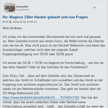
husky240
abgefahren
Re: Magirus 130er Hauber gekauft und nun Fragen
B
#139
2024-03-18 15:40:12
e
i
Moin Andreas,
t
r
a
ich schau mir das kommendes Wochenende bei mir noch mal genauer
g
an. Mein Getriebe kommt aus einem Iveco, die Welle könnte die Gleiche
sein wie bei dir. Was nicht passt ist der Deckel/ Wellenrohr und damit das
Ausdrücklager, welches nicht über die originale Gabel/
Kupplungsbetätigung vom S5/35 oder S6/36 passt.
Ich kenne die S6-36 + GV36 nur liegend mit Fernschaltung... wie löst du
das beim Hauber? Oder ist das Getriebe für den Frontlenker?
Zum DruLu Teil... oben auf dem Getriebe sitzt das Steuerventil an
welches das Ventil im Schalthebel zum vorwählen und das Ventil an der
Kupplung zum auslösen angeschlossen ist. Das Ventil zum auslösen
würde ich am Nehmerzylinder montieren. Das geht am besten über ein
3/2-Wege-Rollenventil (zB:
https://www.landefeld.de/artikel/de/32- ... KVIr60mTQI
). Das hat den
Vorteil, dass bei einem undichten Geber oder Nehmer keine
Fehlschaltung ausgelöst wird... heißt... das Getriebe schält nur wenn die