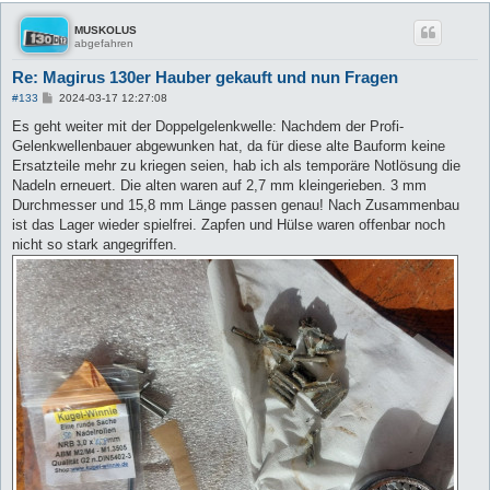
MUSKOLUS
abgefahren
Re: Magirus 130er Hauber gekauft und nun Fragen
B
#133
2024-03-17 12:27:08
e
i
Es geht weiter mit der Doppelgelenkwelle: Nachdem der Profi-
t
Gelenkwellenbauer abgewunken hat, da für diese alte Bauform keine
r
a
Ersatzteile mehr zu kriegen seien, hab ich als temporäre Notlösung die
g
Nadeln erneuert. Die alten waren auf 2,7 mm kleingerieben. 3 mm
Durchmesser und 15,8 mm Länge passen genau! Nach Zusammenbau
ist das Lager wieder spielfrei. Zapfen und Hülse waren offenbar noch
nicht so stark angegriffen.