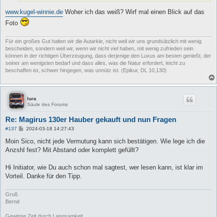
www.kugel-winnie.de
Woher ich das weiß? Wirf mal einen Blick auf das
Foto
Für ein großes Gut halten wir die Autarkie, nicht weil wir uns grundsätzlich mit wenig
bescheiden, sondern weil wir, wenn wir nicht viel haben, mit wenig zufrieden sein
können in der richtigen Überzeugung, dass derjenige den Luxus am besten genießt, der
seiner am wenigsten bedarf und dass alles, was die Natur erfordert, leicht zu
beschaffen ist, schwer hingegen, was unnütz ist. (Epikur, DL 10,130)
lura
Säule des Forums
Re: Magirus 130er Hauber gekauft und nun Fragen
B
#137
2024-03-18 14:27:43
e
i
Moin Sico, nicht jede Vermutung kann sich bestätigen. Wie lege ich die
t
Anzshl fest? Mit Abstand oder komplett gefüllt?
r
a
g
Hi Initiator, wie Du auch schon mal sagtest, wer lesen kann, ist klar im
Vorteil. Danke für den Tipp.
Gruß
Bernd
Gewinne Zeit durch Langsamkeit