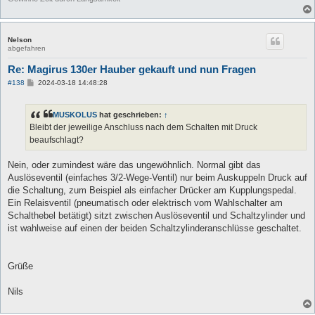
Nelson
abgefahren
Re: Magirus 130er Hauber gekauft und nun Fragen
B
#138
2024-03-18 14:48:28
e
i
t
MUSKOLUS
hat geschrieben:
↑
r
a
Bleibt der jeweilige Anschluss nach dem Schalten mit Druck
g
beaufschlagt?
Nein, oder zumindest wäre das ungewöhnlich. Normal gibt das
Auslöseventil (einfaches 3/2-Wege-Ventil) nur beim Auskuppeln Druck auf
die Schaltung, zum Beispiel als einfacher Drücker am Kupplungspedal.
Ein Relaisventil (pneumatisch oder elektrisch vom Wahlschalter am
Schalthebel betätigt) sitzt zwischen Auslöseventil und Schaltzylinder und
ist wahlweise auf einen der beiden Schaltzylinderanschlüsse geschaltet.
Grüße
Nils