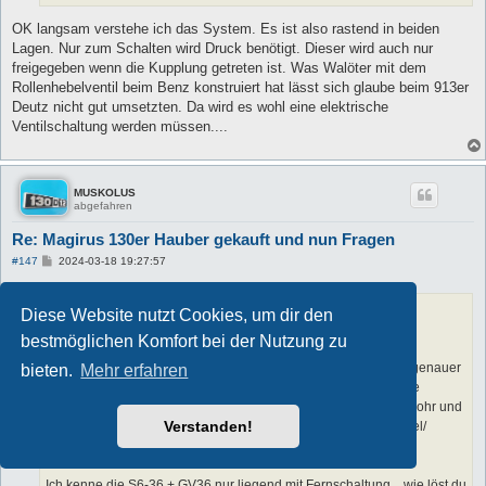
OK langsam verstehe ich das System. Es ist also rastend in beiden
Lagen. Nur zum Schalten wird Druck benötigt. Dieser wird auch nur
freigegeben wenn die Kupplung getreten ist. Was Walöter mit dem
Rollenhebelventil beim Benz konstruiert hat lässt sich glaube beim 913er
Deutz nicht gut umsetzten. Da wird es wohl eine elektrische
Ventilschaltung werden müssen....
MUSKOLUS
abgefahren
Re: Magirus 130er Hauber gekauft und nun Fragen
B
#147
2024-03-18 19:27:57
e
i
t
husky240
hat geschrieben:
↑
r
Diese Website nutzt Cookies, um dir den
a
Moin Andreas,
g
bestmöglichen Komfort bei der Nutzung zu
ich schau mir das kommendes Wochenende bei mir noch mal genauer
bieten.
Mehr erfahren
an. Mein Getriebe kommt aus einem Iveco, die Welle könnte die
Gleiche sein wie bei dir. Was nicht passt ist der Deckel/ Wellenrohr und
Verstanden!
damit das Ausdrücklager, welches nicht über die originale Gabel/
Kupplungsbetätigung vom S5/35 oder S6/36 passt.
Ich kenne die S6-36 + GV36 nur liegend mit Fernschaltung... wie löst du