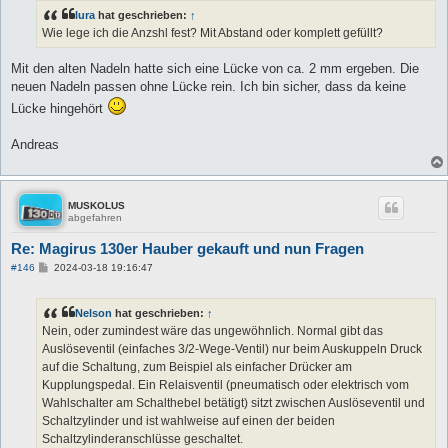
t
lura
hat geschrieben:
↑
r
a
Wie lege ich die Anzshl fest? Mit Abstand oder komplett gefüllt?
g
Mit den alten Nadeln hatte sich eine Lücke von ca. 2 mm ergeben. Die
neuen Nadeln passen ohne Lücke rein. Ich bin sicher, dass da keine
Lücke hingehört
Andreas
MUSKOLUS
abgefahren
Re: Magirus 130er Hauber gekauft und nun Fragen
B
#146
2024-03-18 19:16:47
e
i
t
Nelson
hat geschrieben:
↑
r
a
Nein, oder zumindest wäre das ungewöhnlich. Normal gibt das
g
Auslöseventil (einfaches 3/2-Wege-Ventil) nur beim Auskuppeln Druck
auf die Schaltung, zum Beispiel als einfacher Drücker am
Kupplungspedal. Ein Relaisventil (pneumatisch oder elektrisch vom
Wahlschalter am Schalthebel betätigt) sitzt zwischen Auslöseventil und
Schaltzylinder und ist wahlweise auf einen der beiden
Schaltzylinderanschlüsse geschaltet.