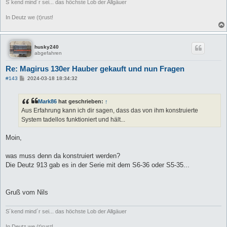
S´kend mind´r sei... das höchste Lob der Allgäuer
In Deutz we (t)rust!
husky240
abgefahren
Re: Magirus 130er Hauber gekauft und nun Fragen
B
#143
2024-03-18 18:34:32
e
i
t
Mark86
hat geschrieben:
↑
r
a
Aus Erfahrung kann ich dir sagen, dass das von ihm konstruierte
g
System tadellos funktioniert und hält...
Moin,
was muss denn da konstruiert werden?
Die Deutz 913 gab es in der Serie mit dem S6-36 oder S5-35...
Gruß vom Nils
S´kend mind´r sei... das höchste Lob der Allgäuer
In Deutz we (t)rust!