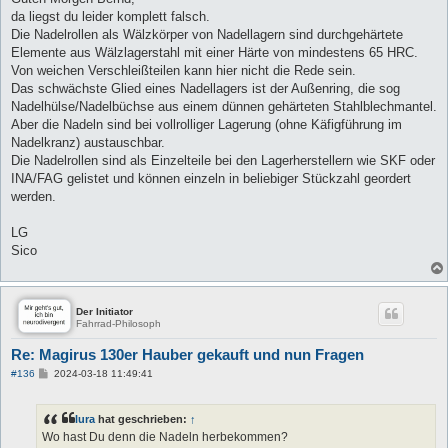
da liegst du leider komplett falsch.
Die Nadelrollen als Wälzkörper von Nadellagern sind durchgehärtete
Elemente aus Wälzlagerstahl mit einer Härte von mindestens 65 HRC.
Von weichen Verschleißteilen kann hier nicht die Rede sein.
Das schwächste Glied eines Nadellagers ist der Außenring, die sog
Nadelhülse/Nadelbüchse aus einem dünnen gehärteten Stahlblechmantel.
Aber die Nadeln sind bei vollrolliger Lagerung (ohne Käfigführung im
Nadelkranz) austauschbar.
Die Nadelrollen sind als Einzelteile bei den Lagerherstellern wie SKF oder
INA/FAG gelistet und können einzeln in beliebiger Stückzahl geordert
werden.
LG
Sico
Der Initiator
Fahrrad-Philosoph
Re: Magirus 130er Hauber gekauft und nun Fragen
B
#136
2024-03-18 11:49:41
e
i
t
lura
hat geschrieben:
↑
r
a
Wo hast Du denn die Nadeln herbekommen?
g