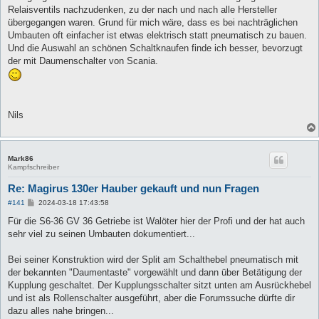
Relaisventils nachzudenken, zu der nach und nach alle Hersteller
übergegangen waren. Grund für mich wäre, dass es bei nachträglichen
Umbauten oft einfacher ist etwas elektrisch statt pneumatisch zu bauen.
Und die Auswahl an schönen Schaltknaufen finde ich besser, bevorzugt
der mit Daumenschalter von Scania.
Nils
Mark86
Kampfschreiber
Re: Magirus 130er Hauber gekauft und nun Fragen
B
#141
2024-03-18 17:43:58
e
i
Für die S6-36 GV 36 Getriebe ist Walöter hier der Profi und der hat auch
t
sehr viel zu seinen Umbauten dokumentiert...
r
a
g
Bei seiner Konstruktion wird der Split am Schalthebel pneumatisch mit
der bekannten "Daumentaste" vorgewählt und dann über Betätigung der
Kupplung geschaltet. Der Kupplungsschalter sitzt unten am Ausrückhebel
und ist als Rollenschalter ausgeführt, aber die Forumssuche dürfte dir
dazu alles nahe bringen...