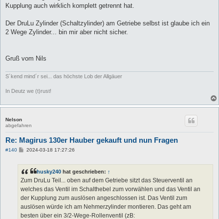
Kupplung auch wirklich komplett getrennt hat.
Der DruLu Zylinder (Schaltzylinder) am Getriebe selbst ist glaube ich ein
2 Wege Zylinder... bin mir aber nicht sicher.
Gruß vom Nils
S´kend mind´r sei... das höchste Lob der Allgäuer
In Deutz we (t)rust!
Nelson
abgefahren
Re: Magirus 130er Hauber gekauft und nun Fragen
B
#140
2024-03-18 17:27:26
e
i
t
husky240
hat geschrieben:
↑
r
a
Zum DruLu Teil... oben auf dem Getriebe sitzt das Steuerventil an
g
welches das Ventil im Schalthebel zum vorwählen und das Ventil an
der Kupplung zum auslösen angeschlossen ist. Das Ventil zum
auslösen würde ich am Nehmerzylinder montieren. Das geht am
besten über ein 3/2-Wege-Rollenventil (zB: