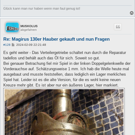
Glück kann man nur haben wenn man faul genug ist!
MUSKOLUS
abgefahren
Re: Magirus 130er Hauber gekauft und nun Fragen
B
#128
2024-02-09 22:21:48
e
i
Es geht weiter - Das Verteilergetriebe schaltet nun durch die Reparatur
t
tadellos und behält auch das Öl für sich. Soweit so gut.
r
a
Bei genauer Betrachung fiel mir Spiel in der linken Doppelgelenkwelle der
g
Vorderauchse auf. Schätzungsweise 1 mm. Ich hab die Welle heute mal
ausgebaut und musste feststellen, dass lediglich ein Lager merkliches
Spiel hat. Leider ist es die alte Version, für die es wohl keine neuen
Kreuze mehr gibt. Es ist aber nur ein äußeres Lager, hier markiert.