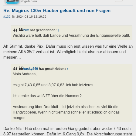
abgefahren
Re: Magirus 130er Hauber gekauft und nun Fragen
B
#132
2024-03-16 12:16:25
e
i
t
Pirx
hat geschrieben:
↑
r
a
Wichtig wäre halt, daß Länge und Verzahnung der Eingangswelle paßt.
g
Ah Stimmt, danke Pirx! Dafür muss ich erst wissen was für eine Welle an
meinem AK5-35/2 verbaut ist. Womöglich bleibt also nur abbauen und
messen...
husky240
hat geschrieben:
↑
Moin Andreas,
es gibt 7,43-0,85 und 8,97-0,83. Ich hab letzteres…
Ich denke das weiß ZF über die Nummer?
Ansteuerung über Druckluft… ist jetzt ein bisschen zu viel für die
Handytipperei. Wenn nicht jemand schneller ist schick ich dir das
morgen.
Danke Nils! Hab eben mal im ersten Gang gedreht aber weder 7,43 noch
8,97 feststellen können. Dafür im 6.Gang 0,8x. Die Vorschaltgruppe steht