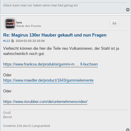
Glück kann man nur haben wenn man faul genug ist!
lura
Säule des Forums
Re: Magirus 130er Hauber gekauft und nun Fragen
B
#122
2024-01-03 22:10:54
e
i
Vielleicht können die hier die Teile neu Vulkanisieren, der Stahl ist ja
t
wahrscheinlich noch gut.
r
a
g
https://www.franksa.de/produkte/gummi-m ... ll-buchsen
Oder
https://www.maedler.de/product/1643/gummielemente
Oder
https://www.risrubber.com/de/unternehmensvideo/
Gruß
Bernd
Gewinne Zeit durch Langsamkeit