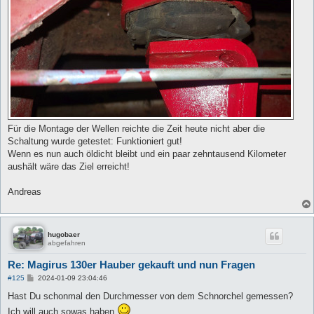
Für die Montage der Wellen reichte die Zeit heute nicht aber die
Schaltung wurde getestet: Funktioniert gut!
Wenn es nun auch öldicht bleibt und ein paar zehntausend Kilometer
aushält wäre das Ziel erreicht!
Andreas
hugobaer
abgefahren
Re: Magirus 130er Hauber gekauft und nun Fragen
B
#125
2024-01-09 23:04:46
e
i
Hast Du schonmal den Durchmesser von dem Schnorchel gemessen?
t
Ich will auch sowas haben
r