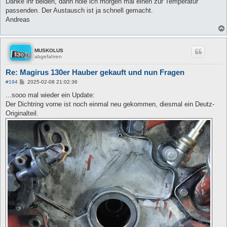
Danke ihr beiden, dann hole ich morgen mal einen zur Temperatur
t
passenden. Der Austausch ist ja schnell gemacht.
r
a
Andreas
g
MUSKOLUS
abgefahren
Re: Magirus 130er Hauber gekauft und nun Fragen
B
#194
2025-02-08 21:02:36
e
i
...sooo mal wieder ein Update:
t
Der Dichtring vorne ist noch einmal neu gekommen, diesmal ein Deutz-
r
a
Originalteil.
g