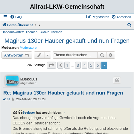
Allrad-LKW-Gemeinschaft
FAQ
Registrieren
Anmelden
S
Foren-Übersicht
Unbeantwortete Themen
Aktive Themen
u
Magirus 130er Hauber gekauft und nun Fragen
c
h
Moderator:
Moderatoren
e
Suche
Erweiterte 
Antworten
Seite
7
von
7
1
3
4
5
6
7
Vorherige
207 Beiträge
…
MUSKOLUS
abgefahren
Re: Magirus 130er Hauber gekauft und nun Fragen
B
#181
2024-04-10 20:42:24
e
i
t
Seebser
hat geschrieben:
↑
r
a
Das eher geringe zukünftige Gewicht ist noch ein Argument das
g
GEGEN den Retarder spricht.
Die Bremsleistung ist schnell größer als die Reibung, und blockierende
oder in verschiedene Richtungen drehende Räder sind der