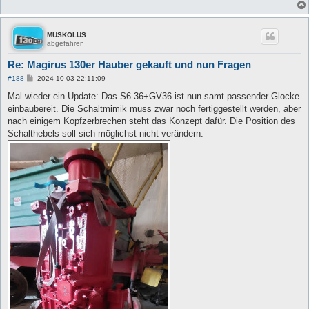
MUSKOLUS
abgefahren
Re: Magirus 130er Hauber gekauft und nun Fragen
B
#188
2024-10-03 22:11:09
e
i
Mal wieder ein Update: Das S6-36+GV36 ist nun samt passender Glocke
t
einbaubereit. Die Schaltmimik muss zwar noch fertiggestellt werden, aber
r
a
nach einigem Kopfzerbrechen steht das Konzept dafür. Die Position des
g
Schalthebels soll sich möglichst nicht verändern.