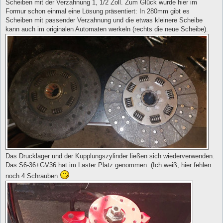
Scheiben mit der Verzahnung 1, 1/2 Zoll. Zum Glück wurde hier im
Formur schon einmal eine Lösung präsentiert: In 280mm gibt es
Scheiben mit passender Verzahnung und die etwas kleinere Scheibe
kann auch im originalen Automaten werkeln (rechts die neue Scheibe).
Das Drucklager und der Kupplungszylinder ließen sich wiederverwenden.
Das S6-36+GV36 hat im Laster Platz genommen. (Ich weiß, hier fehlen
noch 4 Schrauben