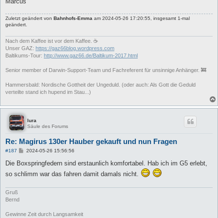
Marcus
Zuletzt geändert von
Bahnhofs-Emma
am 2024-05-26 17:20:55, insgesamt 1-mal
geändert.
Nach dem Kaffee ist vor dem Kaffee. ☕
Unser GAZ:
https://gaz66blog.wordpress.com
Baltikums-Tour:
http://www.gaz66.de/Baltikum-2017.html
Senior member of Darwin-Support-Team und Fachreferent für unsinnige Anhänger. 🚒
Hammersbald: Nordische Gottheit der Ungeduld. (oder auch: Als Gott die Geduld
verteilte stand ich hupend im Stau...)
lura
Säule des Forums
Re: Magirus 130er Hauber gekauft und nun Fragen
B
#187
2024-05-26 15:56:56
e
i
Die Boxspringfedern sind erstaunlich komfortabel. Hab ich im G5 erlebt,
t
so schlimm war das fahren damit damals nicht.
r
a
g
Gruß
Bernd
Gewinne Zeit durch Langsamkeit