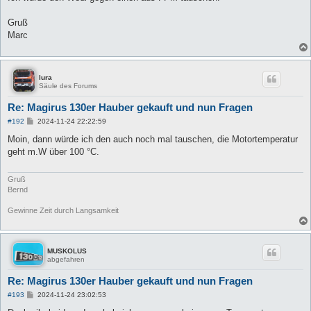
Gruß
Marc
lura
Säule des Forums
Re: Magirus 130er Hauber gekauft und nun Fragen
B
#192
2024-11-24 22:22:59
e
i
Moin, dann würde ich den auch noch mal tauschen, die Motortemperatur
t
geht m.W über 100 °C.
r
a
g
Gruß
Bernd
Gewinne Zeit durch Langsamkeit
MUSKOLUS
abgefahren
Re: Magirus 130er Hauber gekauft und nun Fragen
B
#193
2024-11-24 23:02:53
e
i