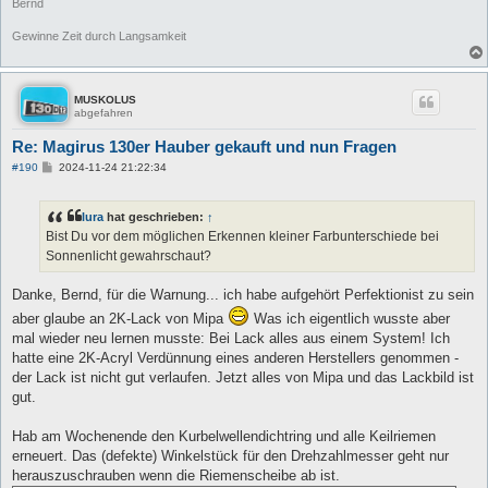
Bernd
Gewinne Zeit durch Langsamkeit
MUSKOLUS
abgefahren
Re: Magirus 130er Hauber gekauft und nun Fragen
B
#190
2024-11-24 21:22:34
e
i
t
lura
hat geschrieben:
↑
r
a
Bist Du vor dem möglichen Erkennen kleiner Farbunterschiede bei
g
Sonnenlicht gewahrschaut?
Danke, Bernd, für die Warnung... ich habe aufgehört Perfektionist zu sein
aber glaube an 2K-Lack von Mipa
Was ich eigentlich wusste aber
mal wieder neu lernen musste: Bei Lack alles aus einem System! Ich
hatte eine 2K-Acryl Verdünnung eines anderen Herstellers genommen -
der Lack ist nicht gut verlaufen. Jetzt alles von Mipa und das Lackbild ist
gut.
Hab am Wochenende den Kurbelwellendichtring und alle Keilriemen
erneuert. Das (defekte) Winkelstück für den Drehzahlmesser geht nur
herauszuschrauben wenn die Riemenscheibe ab ist.