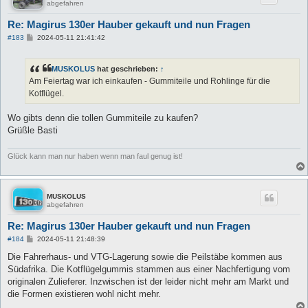
abgefahren
Re: Magirus 130er Hauber gekauft und nun Fragen
B
#183
2024-05-11 21:41:42
e
i
t
MUSKOLUS
hat geschrieben:
↑
r
a
Am Feiertag war ich einkaufen - Gummiteile und Rohlinge für die
g
Kotflügel.
Wo gibts denn die tollen Gummiteile zu kaufen?
Grüßle Basti
Glück kann man nur haben wenn man faul genug ist!
MUSKOLUS
abgefahren
Re: Magirus 130er Hauber gekauft und nun Fragen
B
#184
2024-05-11 21:48:39
e
i
Die Fahrerhaus- und VTG-Lagerung sowie die Peilstäbe kommen aus
t
Südafrika. Die Kotflügelgummis stammen aus einer Nachfertigung vom
r
a
originalen Zulieferer. Inzwischen ist der leider nicht mehr am Markt und
g
die Formen existieren wohl nicht mehr.