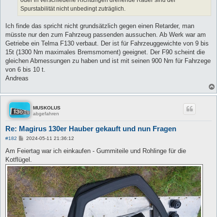
Spurstabilität nicht unbedingt zuträglich.
Ich finde das spricht nicht grundsätzlich gegen einen Retarder, man
müsste nur den zum Fahrzeug passenden aussuchen. Ab Werk war am
Getriebe ein Telma F130 verbaut. Der ist für Fahrzeuggewichte von 9 bis
15t (1300 Nm maximales Bremsmoment) geeignet. Der F90 scheint die
gleichen Abmessungen zu haben und ist mit seinen 900 Nm für Fahrzege
von 6 bis 10 t.
Andreas
MUSKOLUS
abgefahren
Re: Magirus 130er Hauber gekauft und nun Fragen
B
#182
2024-05-11 21:36:12
e
i
Am Feiertag war ich einkaufen - Gummiteile und Rohlinge für die
t
Kotflügel.
r
a
g