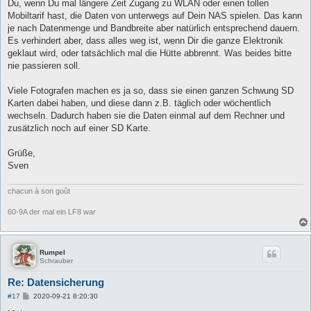
Du, wenn Du mal längere Zeit Zugang zu WLAN oder einen tollen
Mobiltarif hast, die Daten von unterwegs auf Dein NAS spielen. Das kann
je nach Datenmenge und Bandbreite aber natürlich entsprechend dauern.
Es verhindert aber, dass alles weg ist, wenn Dir die ganze Elektronik
geklaut wird, oder tatsächlich mal die Hütte abbrennt. Was beides bitte
nie passieren soll.
Viele Fotografen machen es ja so, dass sie einen ganzen Schwung SD
Karten dabei haben, und diese dann z.B. täglich oder wöchentlich
wechseln. Dadurch haben sie die Daten einmal auf dem Rechner und
zusätzlich noch auf einer SD Karte.
Grüße,
Sven
chacun à son goût
60-9A der mal ein LF8 war
Rumpel
Schrauber
Re: Datensicherung
B
#17
2020-09-21 8:20:30
e