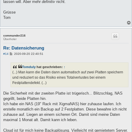
lassen will. Aber mehr
definitiv
nicht.
Grüsse
Tom
commander216
Überholer
Re: Datensicherung
B
#14
2020-09-20 22:40:51
e
i
t
Tomduly
hat geschrieben:
↑
r
a
(...) Man kann die Daten dann automatisch auf zwei Platten speichern
g
und reduziert so das Risiko eines Totalverlustes bei einem
Festplattendefekt. (...)
Die Sicherheit mit der zweiten Platte ist trügerisch... Blitzschlag, NAS
gegrillt, beide Platten hin.
Ich habe ein NAS (19" Rack mit XigmaNAS) hier zuhause laufen. Ich
erstelle monatlich ein Backup auf 2 Festplatten. Diese bewahre ich nicht
zuhause auf. Liegen an einem sicheren Ort. Damit sind meine Daten
maximal 1 Monat alt. Damit kann ich leben.
Cloud ist für mich keine Backuplösung. Vielleicht mit gemietetem Server.