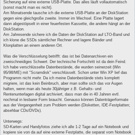
Sicherung auf eine externe USB-Platte. Das alles läuft vollautomatisch
(sonst macht man es nicht).
Am Monatsende tausche ich die externe USB-Platte an der DiskStation
gegen eine gleichgroße zweite. Immer im Wechsel. Eine Platte lagert
dann abgestöpselt in einer feuerfesten Kassette, die andere hängt an der
DiskStation.
Am Jahresende sichere ich die Daten der DiskStation auf LTO-Band und
ich klone die SSDs sämtlicher Rechner und lagere Bänder und
Klonplatten an einem anderen Ort.
Was die Verschlüsselung betrifft: das ist bei Datenarchiven ein
zweischneidiges Schwert. Der technische Fortschritt ist da dein Feind.
Ich habe verschlüsselte Datenbestände, die wurden seinerzeit (Win
95/98/ME) mit "Scramdisk" verschlüsselt. Schon unter Win XP lief das
Programm nicht mehr. Da ich meine Datenbestände stets komplett
migriere, ist das kein Beinbruch, aber man sollte sich das vor Augen
halten, wenn man als heute 30jähriger z.B. Gehalts- und
Rentenunterlagen digital archiviert, dass man die in 40 Jahren evtl.
nochmal in lesbarer Form braucht. Genauso können Datenträgerformate
aus der Vergangenheit zum Problem werden (Disketten, IDE-Festplatten;
absehbar CDs/DVDs).
Unterwegs:
SD-Karten und Handyfotos ziehe ich alle 1-2 Tage auf ein Notebook und
kopiere sie von da auf eine externe Festplatte, die separat vom Notebook