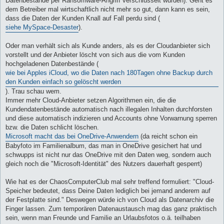
Datenbestände per Ransomware-Angriff verschlüsselt wurden). Geht es
dem Betreiber mal wirtschaftlich nicht mehr so gut, dann kann es sein,
dass die Daten der Kunden Knall auf Fall perdu sind (
siehe MySpace-Desaster
).
Oder man verhält sich als Kunde anders, als es der Cloudanbieter sich
vorstellt und der Anbieter löscht von sich aus die vom Kunden
hochgeladenen Datenbestände (
wie bei Apples iCloud, wo die Daten nach 180Tagen ohne Backup durch
den Kunden einfach so gelöscht werden
). Trau schau wem.
Immer mehr Cloud-Anbieter setzen Algorithmen ein, die die
Kundendatenbestände automatisch nach illegalen Inhalten durchforsten
und diese automatisch indizieren und Accounts ohne Vorwarnung sperren
bzw. die Daten schlicht löschen.
Microsoft macht das bei OneDrive-Anwendern
(da reicht schon ein
Babyfoto im Familienalbum, das man in OneDrive gesichert hat und
schwupps ist nicht nur das OneDrive mit den Daten weg, sondern auch
gleich noch die "Microsoft-Identität" des Nutzers dauerhaft gesperrt)
Wie hat es der ChaosComputerClub mal sehr treffend formuliert: "Cloud-
Speicher bedeutet, dass Deine Daten lediglich bei jemand anderem auf
der Festplatte sind." Deswegen würde ich von Cloud als Datenarchiv die
Finger lassen. Zum temporären Datenaustausch mag das ganz praktisch
sein, wenn man Freunde und Familie an Urlaubsfotos o.ä. teilhaben