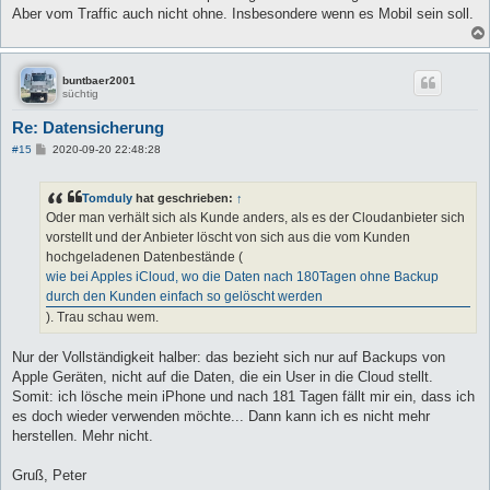
Aber vom Traffic auch nicht ohne. Insbesondere wenn es Mobil sein soll.
buntbaer2001
süchtig
Re: Datensicherung
B
#15
2020-09-20 22:48:28
e
i
t
Tomduly
hat geschrieben:
↑
r
a
Oder man verhält sich als Kunde anders, als es der Cloudanbieter sich
g
vorstellt und der Anbieter löscht von sich aus die vom Kunden
hochgeladenen Datenbestände (
wie bei Apples iCloud, wo die Daten nach 180Tagen ohne Backup
durch den Kunden einfach so gelöscht werden
). Trau schau wem.
Nur der Vollständigkeit halber: das bezieht sich nur auf Backups von
Apple Geräten, nicht auf die Daten, die ein User in die Cloud stellt.
Somit: ich lösche mein iPhone und nach 181 Tagen fällt mir ein, dass ich
es doch wieder verwenden möchte... Dann kann ich es nicht mehr
herstellen. Mehr nicht.
Gruß, Peter