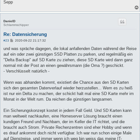
Sepp
DanielD
Schlammschipper
Re: Datensicherung
B
#23
2020-09-22 21:17:32
e
i
und was spräche dagegen, die lokal anfallenden Daten während der Reise
t
auf ein oder zwei günstigen SSD Platten zu parken, und regelmäßig ein
r
a
"Delta Backup" auf SD Karte zu ziehen, diese SD Karte wird dann ganz
g
normal mit der Post an einen gewährsmann (die Oma ?) geschickt.
- Verschlüsselt natürlich -
Wenn was abhanden kommt, existiert die Chance aus den SD Karten
sich den gesamten Datenverlauf wieder herzustellen... Wem es zu heiß
ist nur ein Delta zu machen, der schickt halt mal eine SD Karte mehr im
Monat in der Welt rum. Da reichen die günstigen langsamen.
Ein Sicherungskonzept kostet in jedem Fall Geld. Und SD Karten kann
man weltweit nachkaufen, eine Homeserver Lösung braucht einen
kundigen Freund und Nachbarn, der im Keller die IT richtet, und die
braucht auch Strom. Private Rechenzentren sind eher Hobby und wenn
es drauf ankommt doch nicht verfügbar. Ich war nun schon einige Male
auf Dienstreise, und immer wenn ich weg bin weiss das meine IT-