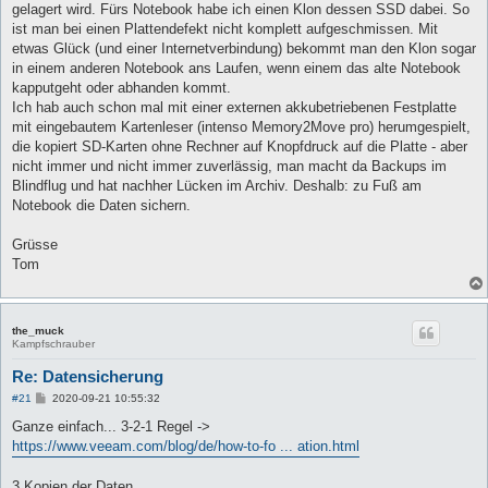
gelagert wird. Fürs Notebook habe ich einen Klon dessen SSD dabei. So
ist man bei einen Plattendefekt nicht komplett aufgeschmissen. Mit
etwas Glück (und einer Internetverbindung) bekommt man den Klon sogar
in einem anderen Notebook ans Laufen, wenn einem das alte Notebook
kapputgeht oder abhanden kommt.
Ich hab auch schon mal mit einer externen akkubetriebenen Festplatte
mit eingebautem Kartenleser (intenso Memory2Move pro) herumgespielt,
die kopiert SD-Karten ohne Rechner auf Knopfdruck auf die Platte - aber
nicht immer und nicht immer zuverlässig, man macht da Backups im
Blindflug und hat nachher Lücken im Archiv. Deshalb: zu Fuß am
Notebook die Daten sichern.
Grüsse
Tom
the_muck
Kampfschrauber
Re: Datensicherung
B
#21
2020-09-21 10:55:32
e
i
Ganze einfach... 3-2-1 Regel ->
t
https://www.veeam.com/blog/de/how-to-fo ... ation.html
r
a
g
3 Kopien der Daten