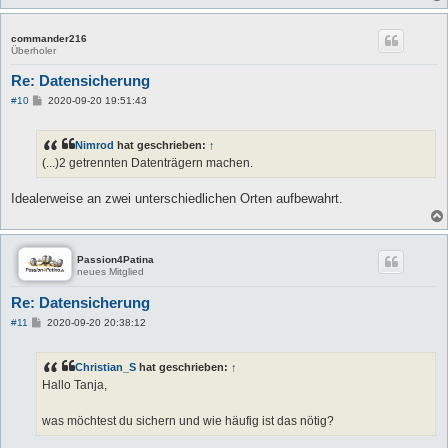
commander216
Überholer
Re: Datensicherung
B
#10
2020-09-20 19:51:43
e
i
t
Nimrod
hat geschrieben:
↑
r
a
(...)2 getrennten Datenträgern machen.
g
Idealerweise an zwei unterschiedlichen Orten aufbewahrt.
Passion4Patina
neues Mitglied
Re: Datensicherung
B
#11
2020-09-20 20:38:12
e
i
t
Christian_S
hat geschrieben:
↑
r
a
Hallo Tanja,
g
was möchtest du sichern und wie häufig ist das nötig?