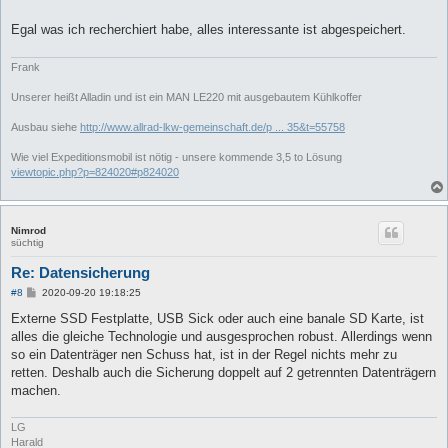
Egal was ich recherchiert habe, alles interessante ist abgespeichert.
Frank
Unserer heißt Alladin und ist ein MAN LE220 mit ausgebautem Kühlkoffer
Ausbau siehe
http://www.allrad-lkw-gemeinschaft.de/p ... 35&t=55758
Wie viel Expeditionsmobil ist nötig - unsere kommende 3,5 to Lösung
viewtopic.php?p=824020#p824020
Nimrod
süchtig
Re: Datensicherung
B
#8
2020-09-20 19:18:25
e
i
Externe SSD Festplatte, USB Sick oder auch eine banale SD Karte, ist
t
alles die gleiche Technologie und ausgesprochen robust. Allerdings wenn
r
a
so ein Datenträger nen Schuss hat, ist in der Regel nichts mehr zu
g
retten. Deshalb auch die Sicherung doppelt auf 2 getrennten Datenträgern
machen.
LG
Harald