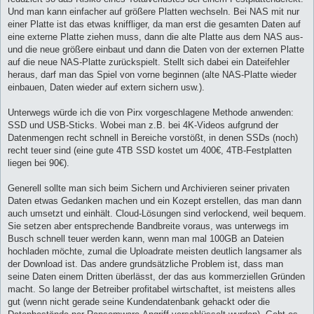
Und man kann einfacher auf größere Platten wechseln. Bei NAS mit nur
einer Platte ist das etwas kniffliger, da man erst die gesamten Daten auf
eine externe Platte ziehen muss, dann die alte Platte aus dem NAS aus-
und die neue größere einbaut und dann die Daten von der externen Platte
auf die neue NAS-Platte zurückspielt. Stellt sich dabei ein Dateifehler
heraus, darf man das Spiel von vorne beginnen (alte NAS-Platte wieder
einbauen, Daten wieder auf extern sichern usw.).
Unterwegs würde ich die von Pirx vorgeschlagene Methode anwenden:
SSD und USB-Sticks. Wobei man z.B. bei 4K-Videos aufgrund der
Datenmengen recht schnell in Bereiche vorstößt, in denen SSDs (noch)
recht teuer sind (eine gute 4TB SSD kostet um 400€, 4TB-Festplatten
liegen bei 90€).
Generell sollte man sich beim Sichern und Archivieren seiner privaten
Daten etwas Gedanken machen und ein Kozept erstellen, das man dann
auch umsetzt und einhält. Cloud-Lösungen sind verlockend, weil bequem.
Sie setzen aber entsprechende Bandbreite voraus, was unterwegs im
Busch schnell teuer werden kann, wenn man mal 100GB an Dateien
hochladen möchte, zumal die Uploadrate meisten deutlich langsamer als
der Download ist. Das andere grundsätzliche Problem ist, dass man
seine Daten einem Dritten überlässt, der das aus kommerziellen Gründen
macht. So lange der Betreiber profitabel wirtschaftet, ist meistens alles
gut (wenn nicht gerade seine Kundendatenbank gehackt oder die