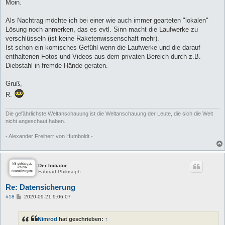
i
Moin.
t
r
a
Als Nachtrag möchte ich bei einer wie auch immer gearteten "lokalen"
g
Lösung noch anmerken, das es evtl. Sinn macht die Laufwerke zu
verschlüsseln (ist keine Raketenwissenschaft mehr).
Ist schon ein komisches Gefühl wenn die Laufwerke und die darauf
enthaltenen Fotos und Videos aus dem privaten Bereich durch z.B.
Diebstahl in fremde Hände geraten.
Gruß,
R.
Die gefährlichste Weltanschauung ist die Weltanschauung der Leute, die sich die Welt
nicht angeschaut haben.
- Alexander Freiherr von Humboldt -
Der Initiator
Fahrrad-Philosoph
Re: Datensicherung
B
#18
2020-09-21 9:06:07
e
i
t
Nimrod
hat geschrieben:
↑
r