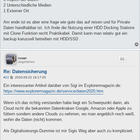
2 Unterschiedliche Medien
1 Externer Ort
Am ende ist es aber eine frage wie gute das auf reisen und für Private
Daten handhabbar ist. Ich finde die Nutzung einer HDD Docking Stations
mit Clone Funktion recht Praktikabel. Damit kann man relativ gut ein
backup karussell betreiben mit HDD/SSD
seppr
abgefahren
Re: Datensicherung
B
#22
2020-09-22 19:17:05
e
i
Ein interessanter Artikel darüber von Sigi im Explorermagazin.de:
t
https://www.explorermagazin.de/service/daten2020.htm
r
a
g
Wenn ich das richtig verstanden habe liegt ein Schwerpunkt darin, als
Cloud nicht die bekannten Datenkraken Google, Amazon oder Apple zu
füttern sondern andere Clouds zu nehmen, wo man angeblich noch weiß,
wohin die Daten (nicht) kommen.
Als Digitalisierungs-Dummie ist mir Sigis Weg aber auch zu kompliziert.