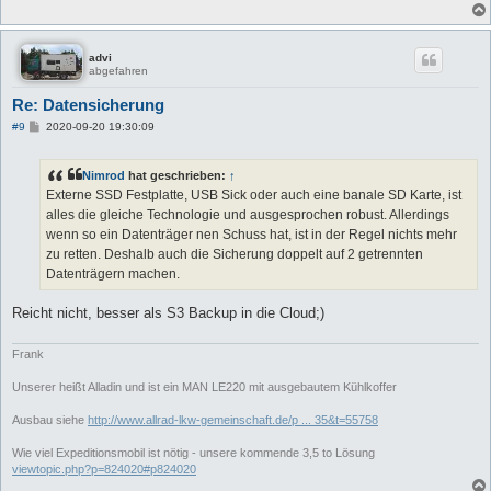
advi
abgefahren
Re: Datensicherung
B
#9
2020-09-20 19:30:09
e
i
t
Nimrod
hat geschrieben:
↑
r
a
Externe SSD Festplatte, USB Sick oder auch eine banale SD Karte, ist
g
alles die gleiche Technologie und ausgesprochen robust. Allerdings
wenn so ein Datenträger nen Schuss hat, ist in der Regel nichts mehr
zu retten. Deshalb auch die Sicherung doppelt auf 2 getrennten
Datenträgern machen.
Reicht nicht, besser als S3 Backup in die Cloud;)
Frank
Unserer heißt Alladin und ist ein MAN LE220 mit ausgebautem Kühlkoffer
Ausbau siehe
http://www.allrad-lkw-gemeinschaft.de/p ... 35&t=55758
Wie viel Expeditionsmobil ist nötig - unsere kommende 3,5 to Lösung
viewtopic.php?p=824020#p824020