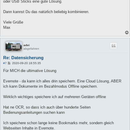
oder USB Sticks eine gute Lösung.
Dann kannst Du das natürlich beliebig kombinieren.
Viele Grüße
Max
advi
abgefahren
Re: Datensicherung
B
#7
2020-09-20 18:55:35
e
i
Für MICH die ultimative Lösung
t
r
a
Evernote - da kann ich alles drin speichern. Eine Cloud Lösung, ABER
g
ich kann Dokumente im Bezahlmodus Offline speichern.
Wirklich wichtiges speichere ich auf mehreren Geräten offline
Hat ne OCR, so dass ich auch über hunderte Seiten
Bedienungsanleitungen suchen kann
Ich speichere schon lange keine Bookmarks mehr, sondern gleich
Webseiten Inhalte in Evernote.