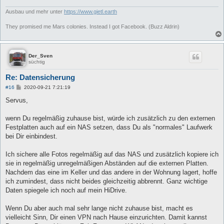
Ausbau und mehr unter
https://www.gietl.earth
They promised me Mars colonies. Instead I got Facebook. (Buzz Aldrin)
Der_Sven
süchtig
Re: Datensicherung
B
#16
2020-09-21 7:21:19
e
i
Servus,
t
r
a
wenn Du regelmäßig zuhause bist, würde ich zusätzlich zu den externen
g
Festplatten auch auf ein NAS setzen, dass Du als "normales" Laufwerk
bei Dir einbindest.
Ich sichere alle Fotos regelmäßig auf das NAS und zusätzlich kopiere ich
sie in regelmäßig unregelmäßigen Abständen auf die externen Platten.
Nachdem das eine im Keller und das andere in der Wohnung lagert, hoffe
ich zumindest, dass nicht beides gleichzeitig abbrennt. Ganz wichtige
Daten spiegele ich noch auf mein HiDrive.
Wenn Du aber auch mal sehr lange nicht zuhause bist, macht es
vielleicht Sinn, Dir einen VPN nach Hause einzurichten. Damit kannst