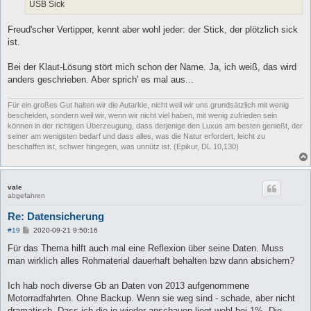
a
USB Sick
g
Freud'scher Vertipper, kennt aber wohl jeder: der Stick, der plötzlich sick
ist.
Bei der Klaut-Lösung stört mich schon der Name. Ja, ich weiß, das wird
anders geschrieben. Aber sprich' es mal aus...
Für ein großes Gut halten wir die Autarkie, nicht weil wir uns grundsätzlich mit wenig
bescheiden, sondern weil wir, wenn wir nicht viel haben, mit wenig zufrieden sein
können in der richtigen Überzeugung, dass derjenige den Luxus am besten genießt, der
seiner am wenigsten bedarf und dass alles, was die Natur erfordert, leicht zu
beschaffen ist, schwer hingegen, was unnütz ist. (Epikur, DL 10,130)
vale
abgefahren
Re: Datensicherung
B
#19
2020-09-21 9:50:16
e
i
Für das Thema hilft auch mal eine Reflexion über seine Daten. Muss
t
man wirklich alles Rohmaterial dauerhaft behalten bzw dann absichern?
r
a
g
Ich hab noch diverse Gb an Daten von 2013 aufgenommene
Motorradfahrten. Ohne Backup. Wenn sie weg sind - schade, aber nicht
dramatisch. Dass ich die je wieder anschauen liegt wohl bei 1%. Die