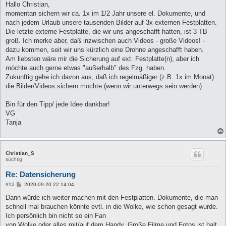
Hallo Christian,
momentan sichern wir ca. 1x im 1/2 Jahr unsere el. Dokumente, und
nach jedem Urlaub unsere tausenden Bilder auf 3x externen Festplatten.
Die letzte externe Festplatte, die wir uns angeschafft hatten, ist 3 TB
groß. Ich merke aber, daß inzwischen auch Videos - große Videos! -
dazu kommen, seit wir uns kürzlich eine Drohne angeschafft haben.
Am liebsten wäre mir die Sicherung auf ext. Festplatte(n), aber ich
möchte auch gerne etwas "außerhalb" des Fzg. haben.
Zukünftig gehe ich davon aus, daß ich regelmäßiger (z.B. 1x im Monat)
die Bilder/Videos sichern möchte (wenn wir unterwegs sein werden).
Bin für den Tipp/ jede Idee dankbar!
VG
Tanja
Christian_S
süchtig
Re: Datensicherung
B
#12
2020-09-20 22:14:04
e
i
Dann würde ich weiter machen mit den Festplatten. Dokumente, die man
t
schnell mal brauchen könnte evtl. in die Wolke, wie schon gesagt wurde.
r
a
Ich persönlich bin nicht so ein Fan
g
von Wolke oder alles mit/auf dem Handy. Große Filme und Fotos ist halt