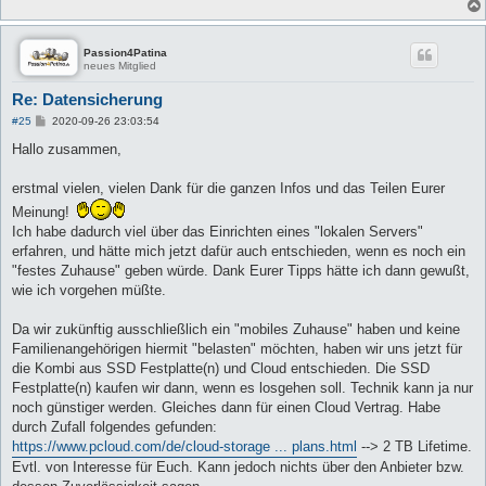
Passion4Patina
neues Mitglied
Re: Datensicherung
B
#25
2020-09-26 23:03:54
e
i
Hallo zusammen,
t
r
a
erstmal vielen, vielen Dank für die ganzen Infos und das Teilen Eurer
g
Meinung!
Ich habe dadurch viel über das Einrichten eines "lokalen Servers"
erfahren, und hätte mich jetzt dafür auch entschieden, wenn es noch ein
"festes Zuhause" geben würde. Dank Eurer Tipps hätte ich dann gewußt,
wie ich vorgehen müßte.
Da wir zukünftig ausschließlich ein "mobiles Zuhause" haben und keine
Familienangehörigen hiermit "belasten" möchten, haben wir uns jetzt für
die Kombi aus SSD Festplatte(n) und Cloud entschieden. Die SSD
Festplatte(n) kaufen wir dann, wenn es losgehen soll. Technik kann ja nur
noch günstiger werden. Gleiches dann für einen Cloud Vertrag. Habe
durch Zufall folgendes gefunden:
https://www.pcloud.com/de/cloud-storage ... plans.html
--> 2 TB Lifetime.
Evtl. von Interesse für Euch. Kann jedoch nichts über den Anbieter bzw.