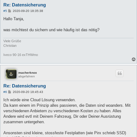
Re: Datensicherung
B
#5
2020-09-20 18:35:38
e
i
Hallo Tanja,
t
r
a
was möchtest du sichern und wie häufig ist das nötig?
g
Viele Grüße
Christian
Iveco 90-16 exTHWmo
macherknox
abgefahren
Re: Datensicherung
B
#6
2020-09-20 18:45:43
e
i
Ich würde eine Cloud Lösung verwenden.
t
Da kann einem im Prinzip alles passieren, die Daten sind woanders. Mit
r
a
verschiedenen Anbietern zu verschiedenen Kosten zu haben. Alles
g
Andere wird evtl mit Deinem Fahrzeug, Dir oder Deiner Ausrüstung
zusammen untergehen.
Ansonsten sind kleine, stossfeste Festplatten (wie Pirx schrieb SSD)