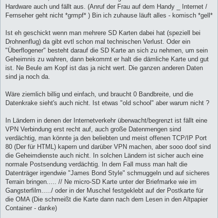
Hardware auch und fällt aus. (Anruf der Frau auf dem Handy _ Internet /
Fernseher geht nicht *grmpf* ) Bin ich zuhause läuft alles - komisch *gell*
Ist eh geschickt wenn man mehrere SD Karten dabei hat (speziell bei
Drohnenflug) da gibt evtl schon mal technischen Verlust. Oder ein
"Überflogener" besteht darauf die SD Karte an sich zu nehmen, um sein
Geheimnis zu wahren, dann bekommt er halt die dämliche Karte und gut
ist. Ne Beule am Kopf ist das ja nicht wert. Die ganzen anderen Daten
sind ja noch da.
Wäre ziemlich billig und einfach, und braucht 0 Bandbreite, und die
Datenkrake sieht's auch nicht. Ist etwas "old school" aber warum nicht ?
In Ländern in denen der Internetverkehr überwacht/begrenzt ist fällt eine
VPN Verbindung erst recht auf, auch große Datenmengen sind
verdächtig, man könnte ja den beliebten und meist offenen TCP/IP Port
80 (Der für HTML) kapern und darüber VPN machen, aber sooo doof sind
die Geheimdienste auch nicht. In solchen Ländern ist sicher auch eine
normale Postsendung verdächtig. In dem Fall muss man halt die
Datenträger irgendwie "James Bond Style" schmuggeln und auf sicheres
Terrain bringen..... // Ne micro-SD Karte unter der Briefmarke wie im
Gangsterfilm...../ oder in der Muschel festgeklebt auf der Postkarte für
die OMA (Die schmeißt die Karte dann nach dem Lesen in den Altpapier
Container - danke)