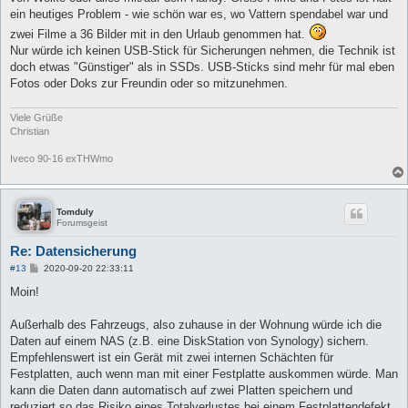
ein heutiges Problem - wie schön war es, wo Vattern spendabel war und
zwei Filme a 36 Bilder mit in den Urlaub genommen hat.
Nur würde ich keinen USB-Stick für Sicherungen nehmen, die Technik ist
doch etwas "Günstiger" als in SSDs. USB-Sticks sind mehr für mal eben
Fotos oder Doks zur Freundin oder so mitzunehmen.
Viele Grüße
Christian
Iveco 90-16 exTHWmo
Tomduly
Forumsgeist
Re: Datensicherung
B
#13
2020-09-20 22:33:11
e
i
Moin!
t
r
a
Außerhalb des Fahrzeugs, also zuhause in der Wohnung würde ich die
g
Daten auf einem NAS (z.B. eine DiskStation von Synology) sichern.
Empfehlenswert ist ein Gerät mit zwei internen Schächten für
Festplatten, auch wenn man mit einer Festplatte auskommen würde. Man
kann die Daten dann automatisch auf zwei Platten speichern und
reduziert so das Risiko eines Totalverlustes bei einem Festplattendefekt.