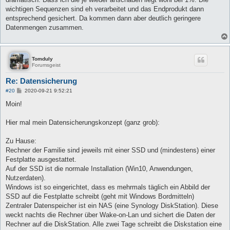
wichtigen Sequenzen sind eh verarbeitet und das Endprodukt dann
entsprechend gesichert. Da kommen dann aber deutlich geringere
Datenmengen zusammen.
Tomduly
Forumsgeist
Re: Datensicherung
B
#20
2020-09-21 9:52:21
e
i
Moin!
t
r
a
Hier mal mein Datensicherungskonzept (ganz grob):
g
Zu Hause:
Rechner der Familie sind jeweils mit einer SSD und (mindestens) einer
Festplatte ausgestattet.
Auf der SSD ist die normale Installation (Win10, Anwendungen,
Nutzerdaten).
Windows ist so eingerichtet, dass es mehrmals täglich ein Abbild der
SSD auf die Festplatte schreibt (geht mit Windows Bordmitteln)
Zentraler Datenspeicher ist ein NAS (eine Synology DiskStation). Diese
weckt nachts die Rechner über Wake-on-Lan und sichert die Daten der
Rechner auf die DiskStation. Alle zwei Tage schreibt die Diskstation eine