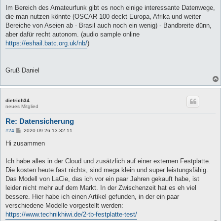
Im Bereich des Amateurfunk gibt es noch einige interessante Datenwege,
die man nutzen könnte (OSCAR 100 deckt Europa, Afrika und weiter
Bereiche von Aseien ab - Brasil auch noch ein wenig) - Bandbreite dünn,
aber dafür recht autonom. (audio sample online
https://eshail.batc.org.uk/nb/
)
Gruß Daniel
dietrich34
neues Mitglied
Re: Datensicherung
B
#24
2020-09-26 13:32:11
e
i
Hi zusammen
t
r
a
Ich habe alles in der Cloud und zusätzlich auf einer externen Festplatte.
g
Die kosten heute fast nichts, sind mega klein und super leistungsfähig.
Das Modell von LaCie, das ich vor ein paar Jahren gekauft habe, ist
leider nicht mehr auf dem Markt. In der Zwischenzeit hat es eh viel
bessere. Hier habe ich einen Artikel gefunden, in der ein paar
verschiedene Modelle vorgestellt werden:
https://www.technikhiwi.de/2-tb-festplatte-test/