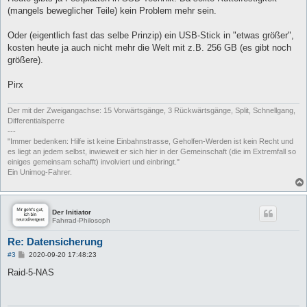
t
(mangels beweglicher Teile) kein Problem mehr sein.
r
a
g
Oder (eigentlich fast das selbe Prinzip) ein USB-Stick in "etwas größer",
kosten heute ja auch nicht mehr die Welt mit z.B. 256 GB (es gibt noch
größere).
Pirx
Der mit der Zweigangachse: 15 Vorwärtsgänge, 3 Rückwärtsgänge, Split, Schnellgang,
Differentialsperre
---
"Immer bedenken: Hilfe ist keine Einbahnstrasse, Geholfen-Werden ist kein Recht und
es liegt an jedem selbst, inwieweit er sich hier in der Gemeinschaft (die im Extremfall so
einiges gemeinsam schafft) involviert und einbringt."
Ein Unimog-Fahrer.
Der Initiator
Fahrrad-Philosoph
Re: Datensicherung
B
#3
2020-09-20 17:48:23
e
i
Raid-5-NAS
t
r
a
g