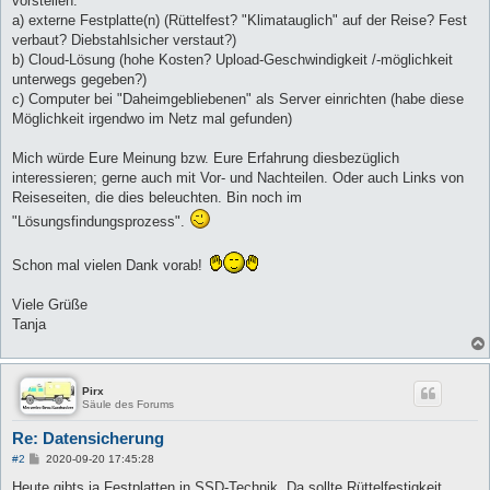
vorstellen:
a) externe Festplatte(n) (Rüttelfest? "Klimatauglich" auf der Reise? Fest
verbaut? Diebstahlsicher verstaut?)
b) Cloud-Lösung (hohe Kosten? Upload-Geschwindigkeit /-möglichkeit
unterwegs gegeben?)
c) Computer bei "Daheimgebliebenen" als Server einrichten (habe diese
Möglichkeit irgendwo im Netz mal gefunden)
Mich würde Eure Meinung bzw. Eure Erfahrung diesbezüglich
interessieren; gerne auch mit Vor- und Nachteilen. Oder auch Links von
Reiseseiten, die dies beleuchten. Bin noch im
"Lösungsfindungsprozess".
Schon mal vielen Dank vorab!
Viele Grüße
Tanja
Pirx
Säule des Forums
Re: Datensicherung
B
#2
2020-09-20 17:45:28
e
i
Heute gibts ja Festplatten in SSD-Technik. Da sollte Rüttelfestigkeit