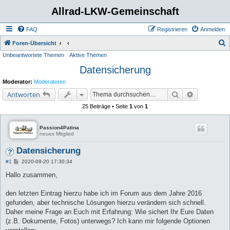
Allrad-LKW-Gemeinschaft
FAQ
Registrieren
Anmelden
S
Foren-Übersicht
Unbeantwortete Themen
Aktive Themen
u
Datensicherung
c
h
Moderator:
Moderatoren
e
Suche
Erweiterte 
Antworten
25 Beiträge • Seite
1
von
1
Passion4Patina
neues Mitglied
Datensicherung
B
#1
2020-09-20 17:30:34
e
i
Hallo zusammen,
t
r
a
den letzten Eintrag hierzu habe ich im Forum aus dem Jahre 2016
g
gefunden, aber technische Lösungen hierzu verändern sich schnell.
Daher meine Frage an Euch mit Erfahrung: Wie sichert Ihr Eure Daten
(z.B. Dokumente, Fotos) unterwegs? Ich kann mir folgende Optionen