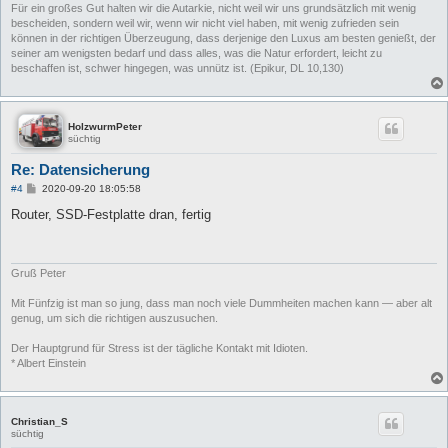
Für ein großes Gut halten wir die Autarkie, nicht weil wir uns grundsätzlich mit wenig
bescheiden, sondern weil wir, wenn wir nicht viel haben, mit wenig zufrieden sein
können in der richtigen Überzeugung, dass derjenige den Luxus am besten genießt, der
seiner am wenigsten bedarf und dass alles, was die Natur erfordert, leicht zu
beschaffen ist, schwer hingegen, was unnütz ist. (Epikur, DL 10,130)
HolzwurmPeter
süchtig
Re: Datensicherung
B
#4
2020-09-20 18:05:58
e
i
Router, SSD-Festplatte dran, fertig
t
r
a
g
Gruß Peter
Mit Fünfzig ist man so jung, dass man noch viele Dummheiten machen kann — aber alt
genug, um sich die richtigen auszusuchen.
Der Hauptgrund für Stress ist der tägliche Kontakt mit Idioten.
* Albert Einstein
Christian_S
süchtig