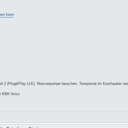
hen kann
r Teil 2 (Plug&Play LLK), Wasserpumpe tauschen, Tempomat im Kurzhauber na
ne KBK hinzu