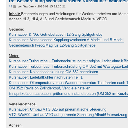
Re: Beschreibung Werkstattarbeiten Kurzhauber: Walöters
B
#4
von
Walöter
»
2019-03-15 22:25:21
e
i
Inhalt:
Beschreibungen und Anleitungen für Werkstattarbeiten am Mer
t
Achsen HL3, HL4, AL3 und Getriebetausch Magirus/IVECO
r
a
g
Getriebe:
Kurzhauber & NG: Getriebetausch 12-Gang Splitgetriebe
Kurzhauber: Verschiedene Kupplungsvarianten A-Modell und B-Modell
Getriebetausch Iveco/Magirus 12-Gang Splitgetriebe
Motor:
Kurzhauber Turboumbau: Turbonachrüstung mit original Lader ohne KB
Kurzhauber Turboumbau: Turbonachrüstung OM 352 mit Wastegate-Lad
Kurzhauber: Kolbenbodenkühlung OM 352 nachrüsten
Kurzhauber: Ladeluftkühler nachrüsten Teil 1
Kurzhauber: Öltemperatur versus Wassertemperatur/ Testfahrten nach
OM 352: Revision Zylinderkopf, Ventile einstellen
Einspritzdüsen ausbauen, prüfen und instand setzen (OM 352 im Kurzh
Verteilergetriebe:
Kurzhauber: Umbau VTG 325 auf pneumatische Steuerung
VTG 3W/500: Umbau VTG auf getrennte Schaltung Allrad/Untersetzung
Achsen: