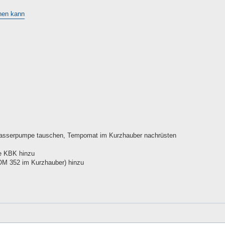
hen kann
), Wasserpumpe tauschen, Tempomat im Kurzhauber nachrüsten
ne KBK hinzu
(OM 352 im Kurzhauber) hinzu