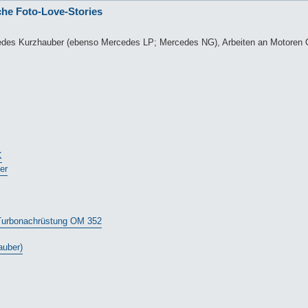
che Foto-Love-Stories
cedes Kurzhauber (ebenso Mercedes LP; Mercedes NG), Arbeiten an Motoren 
K
er
 Turbonachrüstung OM 352
auber)