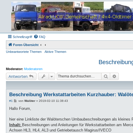
Schnellzugriff
FAQ
Foren-Übersicht
Unbeantwortete Themen
Aktive Themen
Beschreibung
Moderator:
Moderatoren
Suche
Erweiter
Antworten
Beschreibung Werkstattarbeiten Kurzhauber: Walöte
B
#1
von
Walöter
»
2019-02-10 11:38:43
e
i
Hallo Forum,
t
r
a
hier eine Linkliste der Walöterschen Umbaubeschreibungen als kleines
g
Inhalt:
Beschreibungen und Anleitungen für Werkstattarbeiten am Mer
Achsen HL3, HL4, AL3 und Getriebetausch Magirus/IVECO