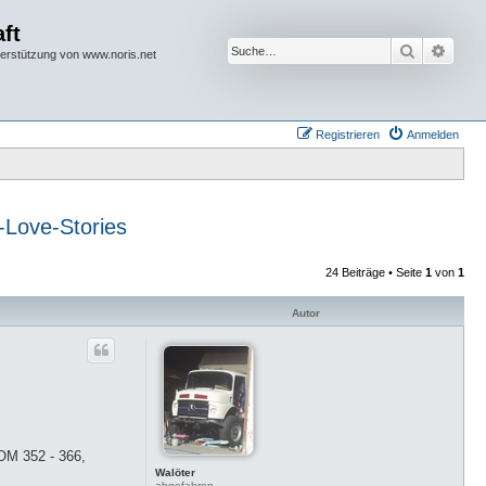
ft
Suche
Erwei
terstützung von www.noris.net
Registrieren
Anmelden
-Love-Stories
24 Beiträge • Seite
1
von
1
Autor
OM 352 - 366,
Walöter
abgefahren