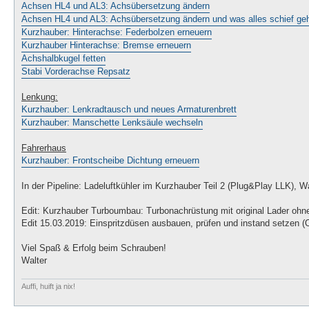
Achsen HL4 und AL3: Achsübersetzung ändern
Achsen HL4 und AL3: Achsübersetzung ändern und was alles schief ge
Kurzhauber: Hinterachse: Federbolzen erneuern
Kurzhauber Hinterachse: Bremse erneuern
Achshalbkugel fetten
Stabi Vorderachse Repsatz
Lenkung:
Kurzhauber: Lenkradtausch und neues Armaturenbrett
Kurzhauber: Manschette Lenksäule wechseln
Fahrerhaus
Kurzhauber: Frontscheibe Dichtung erneuern
In der Pipeline: Ladeluftkühler im Kurzhauber Teil 2 (Plug&Play LLK
Edit: Kurzhauber Turboumbau: Turbonachrüstung mit original Lader oh
Edit 15.03.2019: Einspritzdüsen ausbauen, prüfen und instand setzen 
Viel Spaß & Erfolg beim Schrauben!
Walter
Auffi, huift ja nix!