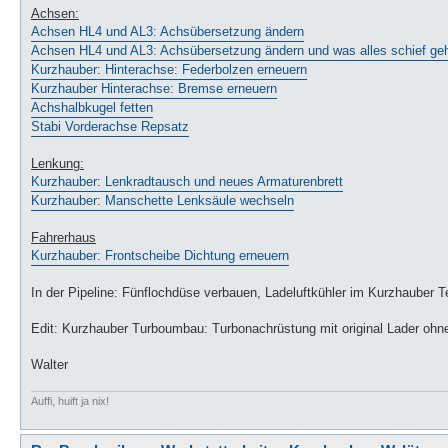
Achsen:
Achsen HL4 und AL3: Achsübersetzung ändern
Achsen HL4 und AL3: Achsübersetzung ändern und was alles schief ge
Kurzhauber: Hinterachse: Federbolzen erneuern
Kurzhauber Hinterachse: Bremse erneuern
Achshalbkugel fetten
Stabi Vorderachse Repsatz
Lenkung:
Kurzhauber: Lenkradtausch und neues Armaturenbrett
Kurzhauber: Manschette Lenksäule wechseln
Fahrerhaus
Kurzhauber: Frontscheibe Dichtung erneuern
In der Pipeline: Fünflochdüse verbauen, Ladeluftkühler im Kurzhaube
Edit: Kurzhauber Turboumbau: Turbonachrüstung mit original Lader oh
Walter
Auffi, huift ja nix!