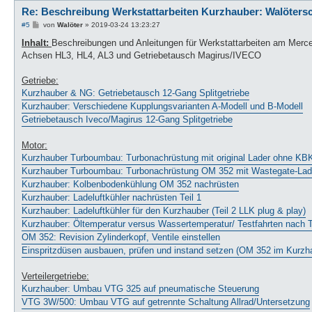
Re: Beschreibung Werkstattarbeiten Kurzhauber: Walöters
B
#5
von
Walöter
»
2019-03-24 13:23:27
e
i
Inhalt:
Beschreibungen und Anleitungen für Werkstattarbeiten am Mer
t
Achsen HL3, HL4, AL3 und Getriebetausch Magirus/IVECO
r
a
g
Getriebe:
Kurzhauber & NG: Getriebetausch 12-Gang Splitgetriebe
Kurzhauber: Verschiedene Kupplungsvarianten A-Modell und B-Modell
Getriebetausch Iveco/Magirus 12-Gang Splitgetriebe
Motor:
Kurzhauber Turboumbau: Turbonachrüstung mit original Lader ohne KB
Kurzhauber Turboumbau: Turbonachrüstung OM 352 mit Wastegate-Lad
Kurzhauber: Kolbenbodenkühlung OM 352 nachrüsten
Kurzhauber: Ladeluftkühler nachrüsten Teil 1
Kurzhauber: Ladeluftkühler für den Kurzhauber (Teil 2 LLK plug & play)
Kurzhauber: Öltemperatur versus Wassertemperatur/ Testfahrten nach
OM 352: Revision Zylinderkopf, Ventile einstellen
Einspritzdüsen ausbauen, prüfen und instand setzen (OM 352 im Kurzh
Verteilergetriebe:
Kurzhauber: Umbau VTG 325 auf pneumatische Steuerung
VTG 3W/500: Umbau VTG auf getrennte Schaltung Allrad/Untersetzung