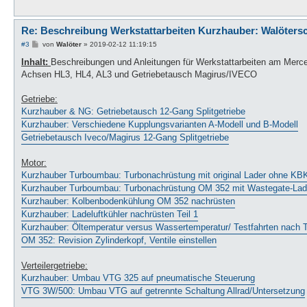
Re: Beschreibung Werkstattarbeiten Kurzhauber: Walöters
B
#3
von
Walöter
»
2019-02-12 11:19:15
e
i
Inhalt:
Beschreibungen und Anleitungen für Werkstattarbeiten am Mer
t
Achsen HL3, HL4, AL3 und Getriebetausch Magirus/IVECO
r
a
g
Getriebe:
Kurzhauber & NG: Getriebetausch 12-Gang Splitgetriebe
Kurzhauber: Verschiedene Kupplungsvarianten A-Modell und B-Modell
Getriebetausch Iveco/Magirus 12-Gang Splitgetriebe
Motor:
Kurzhauber Turboumbau: Turbonachrüstung mit original Lader ohne KB
Kurzhauber Turboumbau: Turbonachrüstung OM 352 mit Wastegate-Lad
Kurzhauber: Kolbenbodenkühlung OM 352 nachrüsten
Kurzhauber: Ladeluftkühler nachrüsten Teil 1
Kurzhauber: Öltemperatur versus Wassertemperatur/ Testfahrten nach
OM 352: Revision Zylinderkopf, Ventile einstellen
Verteilergetriebe:
Kurzhauber: Umbau VTG 325 auf pneumatische Steuerung
VTG 3W/500: Umbau VTG auf getrennte Schaltung Allrad/Untersetzung