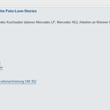
che Foto-Love-Stories
cedes Kurzhauber (ebenso Mercedes LP; Mercedes NG), Arbeiten an Motoren 
K
er
 Turbonachrüstung OM 352