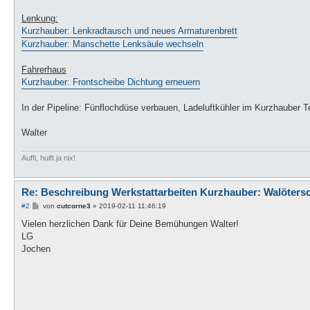
Lenkung:
Kurzhauber: Lenkradtausch und neues Armaturenbrett
Kurzhauber: Manschette Lenksäule wechseln
Fahrerhaus
Kurzhauber: Frontscheibe Dichtung erneuern
In der Pipeline: Fünflochdüse verbauen, Ladeluftkühler im Kurzhaube
Walter
Auffi, huift ja nix!
Re: Beschreibung Werkstattarbeiten Kurzhauber: Walöters
B
#2
von
cutcorne3
»
2019-02-11 11:46:19
e
i
Vielen herzlichen Dank für Deine Bemühungen Walter!
t
LG
r
a
Jochen
g