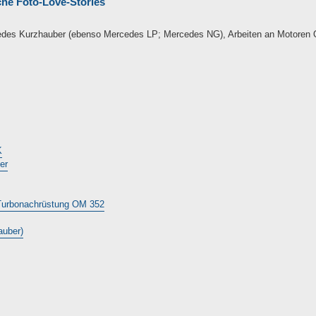
che Foto-Love-Stories
cedes Kurzhauber (ebenso Mercedes LP; Mercedes NG), Arbeiten an Motoren 
K
er
 Turbonachrüstung OM 352
auber)