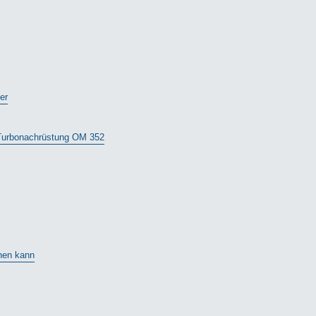
er
 Turbonachrüstung OM 352
hen kann