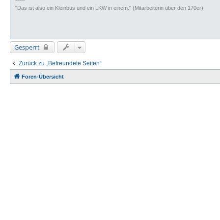
-----
"Das ist also ein Kleinbus und ein LKW in einem." (Mitarbeiterin über den 170er)
Gesperrt
Zurück zu „Befreundete Seiten“
Foren-Übersicht