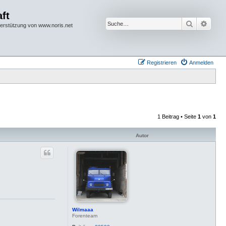
ft
Suche
Erwei
terstützung von www.noris.net
Registrieren
Anmelden
1 Beitrag • Seite
1
von
1
Autor
Wilmaaa
Forenteam