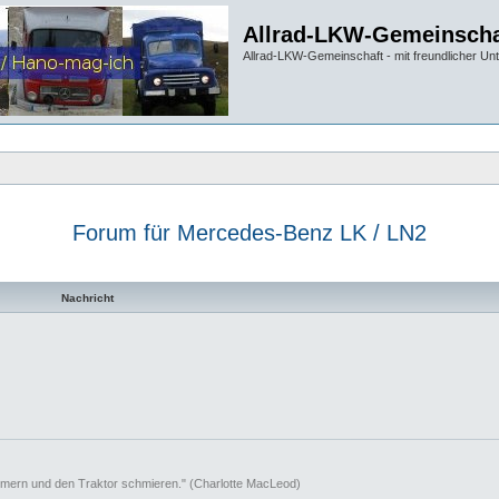
Allrad-LKW-Gemeinscha
Allrad-LKW-Gemeinschaft - mit freundlicher Un
Forum für Mercedes-Benz LK / LN2
 Suche
Nachricht
mern und den Traktor schmieren." (Charlotte MacLeod)