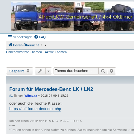
Schnellzugriff
FAQ
Foren-Übersicht
Unbeantwortete Themen
Aktive Themen
Suche
Erweiterte
Gesperrt
Forum für Mercedes-Benz LK / LN2
B
#1
von
Wilmaaa
»
2018-04-09 8:15:27
e
i
oder auch die "leichte Klasse":
t
https://ln2-forum.de/index.php
r
a
g
Ich hab einen Virus: den H-A-N-O-M-A-G-I-R-U-S
-----
"Frauen haben in der Küche nichts zu suchen. Sie müssen sich um die Schweine küm