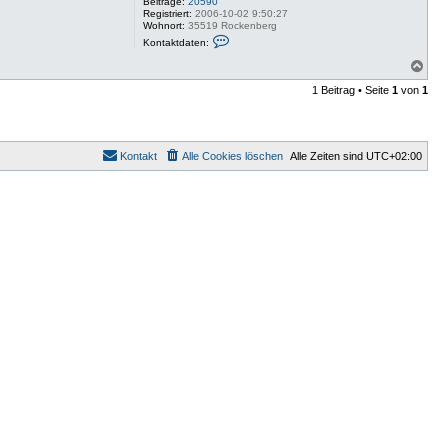
Beiträge:
20590
Registriert:
2006-10-02 9:50:27
Wohnort:
35519 Rockenberg
K
Kontaktdaten:
o
n
N
t
a
a
1 Beitrag • Seite
1
von
1
c
k
h
t
o
d
a
b
t
e
Kontakt
Alle Cookies löschen
Alle Zeiten sind
UTC+02:00
e
n
n
v
o
n
W
i
l
m
a
a
a