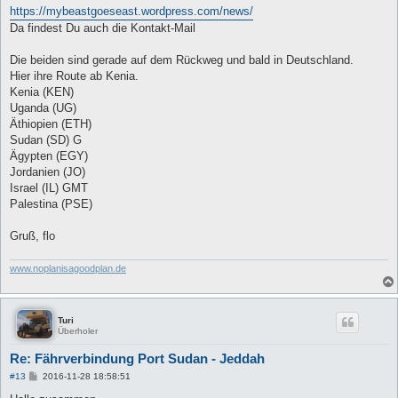
https://mybeastgoeseast.wordpress.com/news/
Da findest Du auch die Kontakt-Mail
Die beiden sind gerade auf dem Rückweg und bald in Deutschland.
Hier ihre Route ab Kenia.
Kenia (KEN)
Uganda (UG)
Äthiopien (ETH)
Sudan (SD) G
Ägypten (EGY)
Jordanien (JO)
Israel (IL) GMT
Palestina (PSE)
Gruß, flo
www.noplanisagoodplan.de
Turi
Überholer
Re: Fährverbindung Port Sudan - Jeddah
B
#13
2016-11-28 18:58:51
e
i