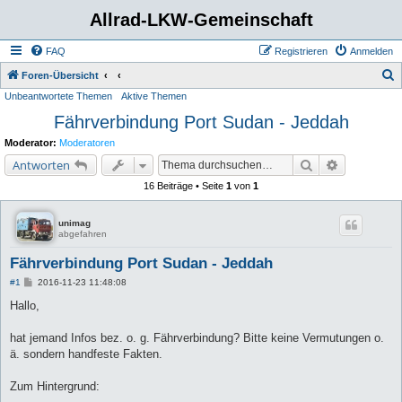
Allrad-LKW-Gemeinschaft
FAQ
Registrieren
Anmelden
S
Foren-Übersicht
Unbeantwortete Themen
Aktive Themen
u
Fährverbindung Port Sudan - Jeddah
c
h
Moderator:
Moderatoren
e
Suche
Erweiterte 
Antworten
16 Beiträge • Seite
1
von
1
unimag
abgefahren
Fährverbindung Port Sudan - Jeddah
B
#1
2016-11-23 11:48:08
e
i
Hallo,
t
r
a
hat jemand Infos bez. o. g. Fährverbindung? Bitte keine Vermutungen o.
g
ä. sondern handfeste Fakten.
Zum Hintergrund: