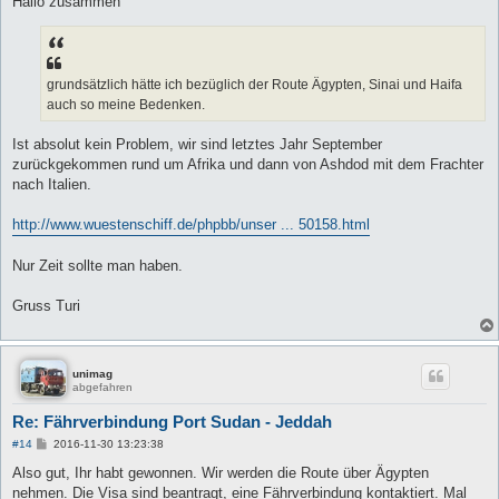
Hallo zusammen
t
r
a
g
grundsätzlich hätte ich bezüglich der Route Ägypten, Sinai und Haifa
auch so meine Bedenken.
Ist absolut kein Problem, wir sind letztes Jahr September
zurückgekommen rund um Afrika und dann von Ashdod mit dem Frachter
nach Italien.
http://www.wuestenschiff.de/phpbb/unser ... 50158.html
Nur Zeit sollte man haben.
Gruss Turi
unimag
abgefahren
Re: Fährverbindung Port Sudan - Jeddah
B
#14
2016-11-30 13:23:38
e
i
Also gut, Ihr habt gewonnen. Wir werden die Route über Ägypten
t
nehmen. Die Visa sind beantragt, eine Fährverbindung kontaktiert. Mal
r