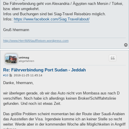
Die Fährverbindung geht von Alexandria / Ägypten nach Mersin / Türkei,
bzw. eben umgekehrt.
Infos und Buchungen sind bei Siag-Travel Reisebüro möglich.
Infos:
https://www.facebook.com/Siag.Travel/about/
Gruß hhermann
http://www.HerrMANaufReisen.wordpress.com
unimag
abgefahren
Re: Fährverbindung Port Sudan - Jeddah
B
#10
2016-11-25 11:45:14
e
i
Danke, hhermann,
t
r
a
wir überlegen gerade, ob wir das Auto nicht von Mombasa aus nach D
g
verschiffen. Noch habe ich allerdings keinen Broker/Schifffahrtslinie
gefunden. Und noch ist etwas Zeit.
Das größte Problem scheint momentan bei der Route über Saudi-Arabien
das Ausstellen der Visa. Irgendwie komme ich an keiner Stelle so recht
weiter. Werde aber in der kommenden Woche alle Möglichkeiten in Angriff