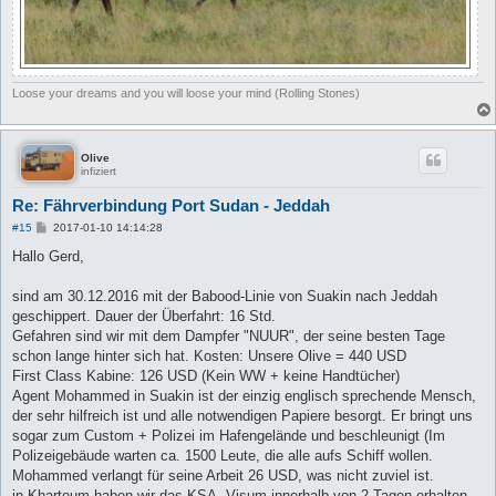
Loose your dreams and you will loose your mind (Rolling Stones)
Olive
infiziert
Re: Fährverbindung Port Sudan - Jeddah
B
#15
2017-01-10 14:14:28
e
i
Hallo Gerd,
t
r
a
sind am 30.12.2016 mit der Babood-Linie von Suakin nach Jeddah
g
geschippert. Dauer der Überfahrt: 16 Std.
Gefahren sind wir mit dem Dampfer "NUUR", der seine besten Tage
schon lange hinter sich hat. Kosten: Unsere Olive = 440 USD
First Class Kabine: 126 USD (Kein WW + keine Handtücher)
Agent Mohammed in Suakin ist der einzig englisch sprechende Mensch,
der sehr hilfreich ist und alle notwendigen Papiere besorgt. Er bringt uns
sogar zum Custom + Polizei im Hafengelände und beschleunigt (Im
Polizeigebäude warten ca. 1500 Leute, die alle aufs Schiff wollen.
Mohammed verlangt für seine Arbeit 26 USD, was nicht zuviel ist.
in Khartoum haben wir das KSA- Visum innerhalb von 2 Tagen erhalten.