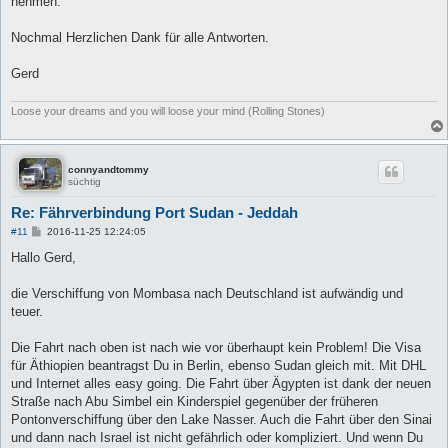
nehmen.
Nochmal Herzlichen Dank für alle Antworten.
Gerd
Loose your dreams and you will loose your mind (Rolling Stones)
connyandtommy
süchtig
Re: Fährverbindung Port Sudan - Jeddah
B
#11
2016-11-25 12:24:05
e
i
Hallo Gerd,
t
r
a
die Verschiffung von Mombasa nach Deutschland ist aufwändig und
g
teuer.
Die Fahrt nach oben ist nach wie vor überhaupt kein Problem! Die Visa
für Äthiopien beantragst Du in Berlin, ebenso Sudan gleich mit. Mit DHL
und Internet alles easy going. Die Fahrt über Ägypten ist dank der neuen
Straße nach Abu Simbel ein Kinderspiel gegenüber der früheren
Pontonverschiffung über den Lake Nasser. Auch die Fahrt über den Sinai
und dann nach Israel ist nicht gefährlich oder kompliziert. Und wenn Du