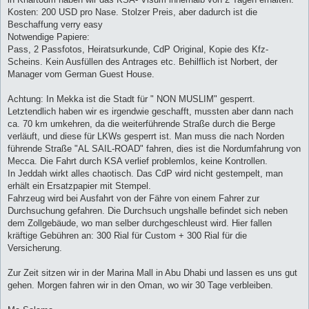
Kosten: 200 USD pro Nase. Stolzer Preis, aber dadurch ist die
Beschaffung verry easy
Notwendige Papiere:
Pass, 2 Passfotos, Heiratsurkunde, CdP Original, Kopie des Kfz-
Scheins. Kein Ausfüllen des Antrages etc. Behilflich ist Norbert, der
Manager vom German Guest House.
Achtung: In Mekka ist die Stadt für " NON MUSLIM" gesperrt.
Letztendlich haben wir es irgendwie geschafft, mussten aber dann nach
ca. 70 km umkehren, da die weiterführende Straße durch die Berge
verläuft, und diese für LKWs gesperrt ist. Man muss die nach Norden
führende Straße "AL SAIL-ROAD" fahren, dies ist die Nordumfahrung von
Mecca. Die Fahrt durch KSA verlief problemlos, keine Kontrollen.
In Jeddah wirkt alles chaotisch. Das CdP wird nicht gestempelt, man
erhält ein Ersatzpapier mit Stempel.
Fahrzeug wird bei Ausfahrt von der Fähre von einem Fahrer zur
Durchsuchung gefahren. Die Durchsuch ungshalle befindet sich neben
dem Zollgebäude, wo man selber durchgeschleust wird. Hier fallen
kräftige Gebühren an: 300 Rial für Custom + 300 Rial für die
Versicherung.
Zur Zeit sitzen wir in der Marina Mall in Abu Dhabi und lassen es uns gut
gehen. Morgen fahren wir in den Oman, wo wir 30 Tage verbleiben.