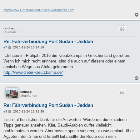
http://www.HerrMANaufReisen.wordpress.com
rambaz
Überholer
Re: Fährverbindung Port Sudan - Jeddah
B
#7
2016-11-24 10:24:10
e
i
Ich habe im Frühjahr 2016 die Kreutzkamps in Griechenland getroffen.
t
Wenn ich mich recht erinnere, sind die auch auf diesem oder einem
r
a
ähnlichen Wege aus Afrika gekommen.
g
http://www.dieter-kreutzkamp.de/
unimag
abgefahren
Re: Fährverbindung Port Sudan - Jeddah
B
#8
2016-11-24 11:31:38
e
i
Erst mal herzlichen Dank für die Antworten. Werde mir die einzelnen
t
Tipps genauer ansehen. Klar, Saudi-Arabien dürfte vielleicht
r
a
problematisch werden. Aber besser,sprich sicherer, als wie geplant, über
g
Ägypten, den Sinai und Israel/Haifa sollte die Route doch sein.