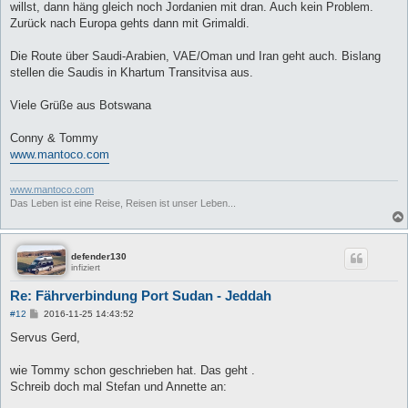
willst, dann häng gleich noch Jordanien mit dran. Auch kein Problem.
Zurück nach Europa gehts dann mit Grimaldi.
Die Route über Saudi-Arabien, VAE/Oman und Iran geht auch. Bislang
stellen die Saudis in Khartum Transitvisa aus.
Viele Grüße aus Botswana
Conny & Tommy
www.mantoco.com
www.mantoco.com
Das Leben ist eine Reise, Reisen ist unser Leben...
defender130
infiziert
Re: Fährverbindung Port Sudan - Jeddah
B
#12
2016-11-25 14:43:52
e
i
Servus Gerd,
t
r
a
wie Tommy schon geschrieben hat. Das geht .
g
Schreib doch mal Stefan und Annette an: