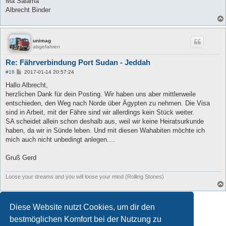
Ma Salama
Albrecht Binder
unimag
abgefahren
Re: Fährverbindung Port Sudan - Jeddah
B
#16
2017-01-14 20:57:24
e
i
Hallo Albrecht,
t
herzlichen Dank für dein Posting. Wir haben uns aber mittlerweile
r
a
entschieden, den Weg nach Norde über Ägypten zu nehmen. Die Visa
g
sind in Arbeit, mit der Fähre sind wir allerdings kein Stück weiter.
SA scheidet allein schon deshalb aus, weil wir keine Heiratsurkunde
haben, da wir in Sünde leben. Und mit diesen Wahabiten möchte ich
mich auch nicht unbedingt anlegen....
Gruß Gerd
Loose your dreams and you will loose your mind (Rolling Stones)
Antworten
Diese Website nutzt Cookies, um dir den
16 Beiträge • Seite
1
von
1
bestmöglichen Komfort bei der Nutzung zu