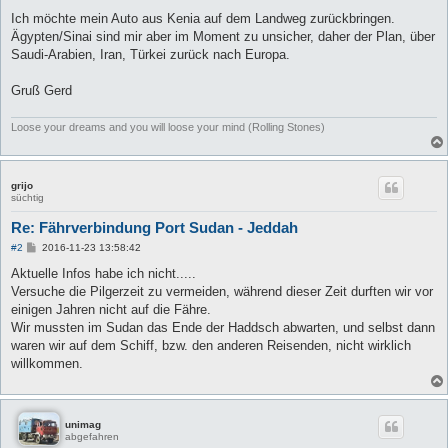
Ich möchte mein Auto aus Kenia auf dem Landweg zurückbringen.
Ägypten/Sinai sind mir aber im Moment zu unsicher, daher der Plan, über
Saudi-Arabien, Iran, Türkei zurück nach Europa.
Gruß Gerd
Loose your dreams and you will loose your mind (Rolling Stones)
grijo
süchtig
Re: Fährverbindung Port Sudan - Jeddah
B
#2
2016-11-23 13:58:42
e
i
Aktuelle Infos habe ich nicht.....
t
Versuche die Pilgerzeit zu vermeiden, während dieser Zeit durften wir vor
r
a
einigen Jahren nicht auf die Fähre.
g
Wir mussten im Sudan das Ende der Haddsch abwarten, und selbst dann
waren wir auf dem Schiff, bzw. den anderen Reisenden, nicht wirklich
willkommen.
unimag
abgefahren