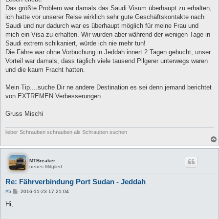
Das größte Problem war damals das Saudi Visum überhaupt zu erhalten,
ich hatte vor unserer Reise wirklich sehr gute Geschäftskontakte nach
Saudi und nur dadurch war es überhaupt möglich für meine Frau und
mich ein Visa zu erhalten. Wir wurden aber während der wenigen Tage in
Saudi extrem schikaniert, würde ich nie mehr tun!
Die Fähre war ohne Vorbuchung in Jeddah innert 2 Tagen gebucht, unser
Vorteil war damals, dass täglich viele tausend Pilgerer unterwegs waren
und die kaum Fracht hatten.
Mein Tip....suche Dir ne andere Destination es sei denn jemand berichtet
von EXTREMEN Verbesserungen.
Gruss Mischi
lieber Schrauben schrauben als Schrauben suchen
MTBreaker
neues Mitglied
Re: Fährverbindung Port Sudan - Jeddah
B
#5
2016-11-23 17:21:04
e
i
Hi,
t
r