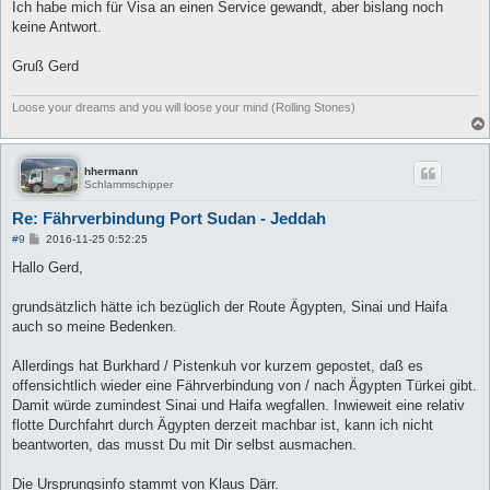
Ich habe mich für Visa an einen Service gewandt, aber bislang noch
keine Antwort.
Gruß Gerd
Loose your dreams and you will loose your mind (Rolling Stones)
hhermann
Schlammschipper
Re: Fährverbindung Port Sudan - Jeddah
B
#9
2016-11-25 0:52:25
e
i
Hallo Gerd,
t
r
a
grundsätzlich hätte ich bezüglich der Route Ägypten, Sinai und Haifa
g
auch so meine Bedenken.
Allerdings hat Burkhard / Pistenkuh vor kurzem gepostet, daß es
offensichtlich wieder eine Fährverbindung von / nach Ägypten Türkei gibt.
Damit würde zumindest Sinai und Haifa wegfallen. Inwieweit eine relativ
flotte Durchfahrt durch Ägypten derzeit machbar ist, kann ich nicht
beantworten, das musst Du mit Dir selbst ausmachen.
Die Ursprungsinfo stammt von Klaus Därr.