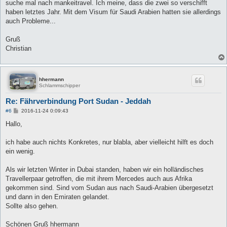
a
suche mal nach mankeitravel. Ich meine, dass die zwei so verschifft
g
haben letztes Jahr. Mit dem Visum für Saudi Arabien hatten sie allerdings
auch Probleme...
Gruß
Christian
hhermann
Schlammschipper
Re: Fährverbindung Port Sudan - Jeddah
B
#6
2016-11-24 0:09:43
e
i
Hallo,
t
r
a
ich habe auch nichts Konkretes, nur blabla, aber vielleicht hilft es doch
g
ein wenig.
Als wir letzten Winter in Dubai standen, haben wir ein holländisches
Travellerpaar getroffen, die mit ihrem Mercedes auch aus Afrika
gekommen sind. Sind vom Sudan aus nach Saudi-Arabien übergesetzt
und dann in den Emiraten gelandet.
Sollte also gehen.
Schönen Gruß hhermann