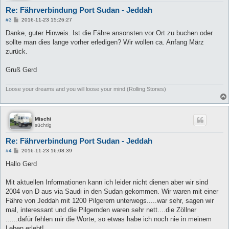
Re: Fährverbindung Port Sudan - Jeddah
B
#3
2016-11-23 15:26:27
e
i
Danke, guter Hinweis. Ist die Fähre ansonsten vor Ort zu buchen oder
t
sollte man dies lange vorher erledigen? Wir wollen ca. Anfang März
r
a
zurück.
g
Gruß Gerd
Loose your dreams and you will loose your mind (Rolling Stones)
Mischi
süchtig
Re: Fährverbindung Port Sudan - Jeddah
B
#4
2016-11-23 16:08:39
e
i
Hallo Gerd
t
r
a
Mit aktuellen Informationen kann ich leider nicht dienen aber wir sind
g
2004 von D aus via Saudi in den Sudan gekommen. Wir waren mit einer
Fähre von Jeddah mit 1200 Pilgerern unterwegs.....war sehr, sagen wir
mal, interessant und die Pilgernden waren sehr nett....die Zöllner
......dafür fehlen mir die Worte, so etwas habe ich noch nie in meinem
Leben erlebt!