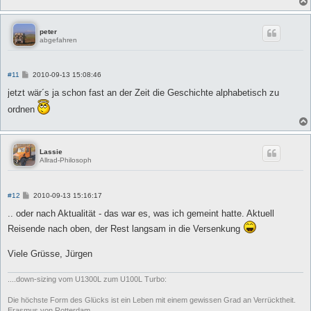
peter
abgefahren
B
#11
2010-09-13 15:08:46
e
i
jetzt wär´s ja schon fast an der Zeit die Geschichte alphabetisch zu
t
r
ordnen
a
g
Lassie
Allrad-Philosoph
B
#12
2010-09-13 15:16:17
e
i
.. oder nach Aktualität - das war es, was ich gemeint hatte. Aktuell
t
Reisende nach oben, der Rest langsam in die Versenkung
r
a
g
Viele Grüsse, Jürgen
....down-sizing vom U1300L zum U100L Turbo:
Die höchste Form des Glücks ist ein Leben mit einem gewissen Grad an Verrücktheit.
Erasmus von Rotterdam