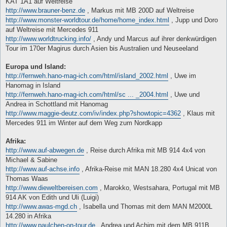
KAT 1A1 auf Weltreise
http://www.brauner-benz.de
, Markus mit MB 200D auf Weltreise
http://www.monster-worldtour.de/home/home_index.html
, Jupp und Doro
auf Weltreise mit Mercedes 911
http://www.worldtrucking.info/
, Andy und Marcus auf ihrer denkwürdigen
Tour im 170er Magirus durch Asien bis Australien und Neuseeland
Europa und Island:
http://fernweh.hano-mag-ich.com/html/island_2002.html
, Uwe im
Hanomag in Island
http://fernweh.hano-mag-ich.com/html/sc ... _2004.html
, Uwe und
Andrea in Schottland mit Hanomag
http://www.maggie-deutz.com/iv/index.php?showtopic=4362
, Klaus mit
Mercedes 911 im Winter auf dem Weg zum Nordkapp
Afrika:
http://www.auf-abwegen.de
, Reise durch Afrika mit MB 914 4x4 von
Michael & Sabine
http://www.auf-achse.info
, Afrika-Reise mit MAN 18.280 4x4 Unicat von
Thomas Waas
http://www.dieweltbereisen.com
, Marokko, Westsahara, Portugal mit MB
914 AK von Edith und Uli (Luigi)
http://www.awas-mgd.ch
, Isabella und Thomas mit dem MAN M2000L
14.280 in Afrika
http://www.paulchen-on-tour.de
, Andrea und Achim mit dem MB 911B