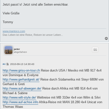
Jetzt passt`s! Jetzt sind alle Seiten erreichbar.
Viele Grüße
Tommy
www.mantoco.com
Das Leben ist eine Reise, Reisen ist unser Leben...
peter
abgefahren
B
#4
2010-09-13 14:30:43
e
i
http://www.grisu-on-tour.ch
Reise durch USA / Mexiko mit MB 917 4x4
t
von Dominque & Evelyne
r
a
http://www.gerhardgreti.at/
Reise durch Südamerika mit Steyr 680M von
g
Gerhard & Greti
http://www.auf-abwegen.de/
Reise durch Afrika mit MB 914 4x4 von
Michael & Sabine
http://www.wilt-style.de/
Weltreise mit MB 310er 4x4 von Wilm & Silvi
http://www.auf-achse.info
Afrika-Reise mit MAN 18.280 4x4 Unicat von
Thomas Waas