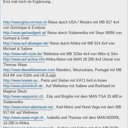
i
Erst mal noch ne Ergänzung...
t
r
a
g
http://www.grisu-on-tour.ch
Reise durch USA / Mexiko mit MB 917 4x4
von Dominque & Evelyne
http://www.gerhardgreti.at/
Reise durch Südamerika mit Steyr 680M von
Gerhard & Greti
http://www.auf-abwegen.de/
Reise durch Afrika mit MB 914 4x4 von
Michael & Sabine
http://www.wilt-style.de/
Weltreise mit MB 310er 4x4 von Wilm & Silvi
http://www.auf-achse.info
Afrika-Reise mit MAN 18.280 4x4 Unicat von
Thomas Waas
http://www.dieweltbereisen.com
Marokko, Westsahara, Portugal mit MB
914 AK von Edith und Uli (Luigi)
http://www.tvware.eu
, Petra und Stefan mit KAT1 6x6 in Asien
http://www.pistenkuh.de
, Auf Weltreise mit Sabine und Burkhard im
Magirus Deutz
http://www.waypoints.ch
, Edy und Brigitte mit dem MAN TGA 33.480 in
Südamerika
http://www.reise-abenteuer.net
, Karl-Heinz und Hund Vega mit dem MB
917 AK auf Weltreise
http://www.awas-mgd.ch
, Isabella und Thomas mit dem MAN M2000L
14.280 in Afrika