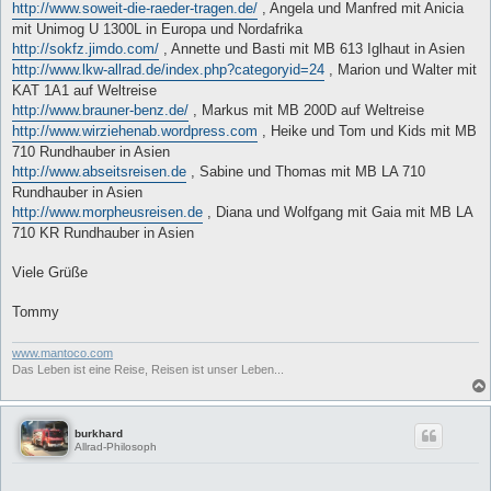
http://www.soweit-die-raeder-tragen.de/
, Angela und Manfred mit Anicia
mit Unimog U 1300L in Europa und Nordafrika
http://sokfz.jimdo.com/
, Annette und Basti mit MB 613 Iglhaut in Asien
http://www.lkw-allrad.de/index.php?categoryid=24
, Marion und Walter mit
KAT 1A1 auf Weltreise
http://www.brauner-benz.de/
, Markus mit MB 200D auf Weltreise
http://www.wirziehenab.wordpress.com
, Heike und Tom und Kids mit MB
710 Rundhauber in Asien
http://www.abseitsreisen.de
, Sabine und Thomas mit MB LA 710
Rundhauber in Asien
http://www.morpheusreisen.de
, Diana und Wolfgang mit Gaia mit MB LA
710 KR Rundhauber in Asien
Viele Grüße
Tommy
www.mantoco.com
Das Leben ist eine Reise, Reisen ist unser Leben...
burkhard
Allrad-Philosoph