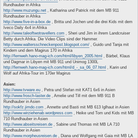
Rundhauber in Afrika
http://www.muzungu.net
, Katharina und Patrick mit dem MB 911
Rundhauber in Afrika
http://www.five-in-a-box.de
, Britta und Jochen und die drei Kids mit dem
Iveco Daily 4x4 in Afrika
http://www.taleoftwotravellers.com
, Sheri und Jim in ihrem Landcruiser
Betty durch Afrika. Die Video Clips sind der Hammer.
http://www.waltersschneckenpost.blogspot.com/
, Guido und Tanja mit
Kindern und dem Magirus 170 in Afrika
http://fernweh.hano-mag-ich.com/html/libyen_2005.html
, Bärbel, Klaus
und Dagmar in Libyen mit MB 911 und Unimog 1300L
http://fernweh.hano-mag-ich.com/html/d_-_sa_06_07.html
, Karin und
Wolf auf Afrika-Tour im 170er Magirus
Asien:
http://www.tvware.eu
, Petra und Stefan mit KAT1 6x6 in Asien
http://www.frosch-laster.de
, Amelie und Till mit dem MB 911 B
Rundhauber in Asien
http://sokfz.jimdo.com
, Annette und Basti mit MB 613 Iglhaut in Asien
http://www.wirziehenab.wordpress.com
, Heike und Tom und Kids mit MB
710 Rundhauber in Asien
http://www.abseitsreisen.de
, Sabine und Thomas mit MB LA 710
Rundhauber in Asien
http://www.morpheusreisen.de
, Diana und Wolfgang mit Gaia mit MB LA