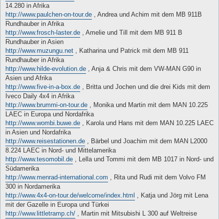
14.280 in Afrika
http://www.paulchen-on-tour.de
, Andrea und Achim mit dem MB 911B
Rundhauber in Afrika
http://www.frosch-laster.de
, Amelie und Till mit dem MB 911 B
Rundhauber in Asien
http://www.muzungu.net
, Katharina und Patrick mit dem MB 911
Rundhauber in Afrika
http://www.hilde-evolution.de
, Anja & Chris mit dem VW-MAN G90 in
Asien und Afrika
http://www.five-in-a-box.de
, Britta und Jochen und die drei Kids mit dem
Iveco Daily 4x4 in Afrika
http://www.brummi-on-tour.de
, Monika und Martin mit dem MAN 10.225
LAEC in Europa und Nordafrika
http://www.wombi.buwe.de
, Karola und Hans mit dem MAN 10.225 LAEC
in Asien und Nordafrika
http://www.reisestationen.de
, Bärbel und Joachim mit dem MAN L2000
8.224 LAEC in Nord- und Mittelamerika
http://www.tesomobil.de
, Lella und Tommi mit dem MB 1017 in Nord- und
Südamerika
http://www.menrad-international.com
, Rita und Rudi mit dem Volvo FM
300 in Nordamerika
http://www.4x4-on-tour.de/welcome/index.html
, Katja und Jörg mit Lena
mit der Gazelle in Europa und Türkei
http://www.littletramp.ch/
, Martin mit Mitsubishi L 300 auf Weltreise