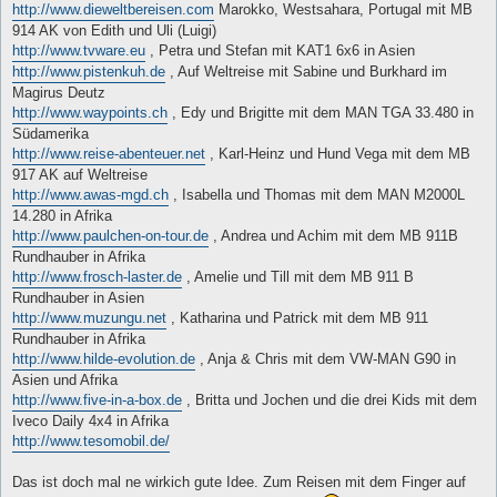
http://www.dieweltbereisen.com
Marokko, Westsahara, Portugal mit MB
914 AK von Edith und Uli (Luigi)
http://www.tvware.eu
, Petra und Stefan mit KAT1 6x6 in Asien
http://www.pistenkuh.de
, Auf Weltreise mit Sabine und Burkhard im
Magirus Deutz
http://www.waypoints.ch
, Edy und Brigitte mit dem MAN TGA 33.480 in
Südamerika
http://www.reise-abenteuer.net
, Karl-Heinz und Hund Vega mit dem MB
917 AK auf Weltreise
http://www.awas-mgd.ch
, Isabella und Thomas mit dem MAN M2000L
14.280 in Afrika
http://www.paulchen-on-tour.de
, Andrea und Achim mit dem MB 911B
Rundhauber in Afrika
http://www.frosch-laster.de
, Amelie und Till mit dem MB 911 B
Rundhauber in Asien
http://www.muzungu.net
, Katharina und Patrick mit dem MB 911
Rundhauber in Afrika
http://www.hilde-evolution.de
, Anja & Chris mit dem VW-MAN G90 in
Asien und Afrika
http://www.five-in-a-box.de
, Britta und Jochen und die drei Kids mit dem
Iveco Daily 4x4 in Afrika
http://www.tesomobil.de/
Das ist doch mal ne wirkich gute Idee. Zum Reisen mit dem Finger auf