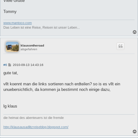
Viele Grüße
Tommy
www.mantoco.com
Das Leben ist eine Reise, Reisen ist unser Leben...
klausontheroad
abgefahren
B
#6
2010-09-13 14:43:16
e
i
gute tat,
t
r
a
vllt koennt man die links sortieren nach erdteilen? so is es vllt ein
g
unuebersichtlich, da kommen ja bestimmt noch einige dazu,
lg klaus
die heimat des abenteuers ist die fremde
http://klausausadlitzreiseblog.blogspot.com/