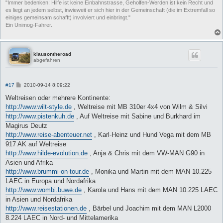
"Immer bedenken: Hilfe ist keine Einbahnstrasse, Geholfen-Werden ist kein Recht und
es liegt an jedem selbst, inwieweit er sich hier in der Gemeinschaft (die im Extremfall so
einiges gemeinsam schafft) involviert und einbringt."
Ein Unimog-Fahrer.
klausontheroad
abgefahren
B
#17
2010-09-14 8:09:22
e
i
Weltreisen oder mehrere Kontinente:
t
http://www.wilt-style.de
, Weltreise mit MB 310er 4x4 von Wilm & Silvi
r
a
http://www.pistenkuh.de
, Auf Weltreise mit Sabine und Burkhard im
g
Magirus Deutz
http://www.reise-abenteuer.net
, Karl-Heinz und Hund Vega mit dem MB
917 AK auf Weltreise
http://www.hilde-evolution.de
, Anja & Chris mit dem VW-MAN G90 in
Asien und Afrika
http://www.brummi-on-tour.de
, Monika und Martin mit dem MAN 10.225
LAEC in Europa und Nordafrika
http://www.wombi.buwe.de
, Karola und Hans mit dem MAN 10.225 LAEC
in Asien und Nordafrika
http://www.reisestationen.de
, Bärbel und Joachim mit dem MAN L2000
8.224 LAEC in Nord- und Mittelamerika