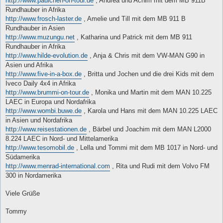
http://www.paulchen-on-tour.de
, Andrea und Achim mit dem MB 911B
Rundhauber in Afrika
http://www.frosch-laster.de
, Amelie und Till mit dem MB 911 B
Rundhauber in Asien
http://www.muzungu.net
, Katharina und Patrick mit dem MB 911
Rundhauber in Afrika
http://www.hilde-evolution.de
, Anja & Chris mit dem VW-MAN G90 in
Asien und Afrika
http://www.five-in-a-box.de
, Britta und Jochen und die drei Kids mit dem
Iveco Daily 4x4 in Afrika
http://www.brummi-on-tour.de
, Monika und Martin mit dem MAN 10.225
LAEC in Europa und Nordafrika
http://www.wombi.buwe.de
, Karola und Hans mit dem MAN 10.225 LAEC
in Asien und Nordafrika
http://www.reisestationen.de
, Bärbel und Joachim mit dem MAN L2000
8.224 LAEC in Nord- und Mittelamerika
http://www.tesomobil.de
, Lella und Tommi mit dem MB 1017 in Nord- und
Südamerika
http://www.menrad-international.com
, Rita und Rudi mit dem Volvo FM
300 in Nordamerika
Viele Grüße
Tommy