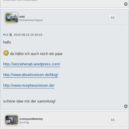
tobi
Schlammschipper
B
#13
2010-09-13 15:30:43
e
i
hallo
t
r
a
da hätte ich auch noch ein paar
g
http://wirziehenab.wordpress.com/
http://www.abseitsreisen.de/blog/
http://www.morpheusreisen.de/
schöne idee mit der sammlung!
connyandtommy
süchtig