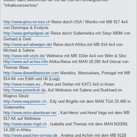
"Inhaltsverzeichnis".
http://www.grisu-on-tour.ch
Reise durch USA / Mexiko mit MB 917 4x4
von Dominque & Evelyne
http://www.gerhardgreti.at/
Reise durch Südamerika mit Steyr 680M von
Gerhard & Greti
http://www.auf-abwegen.de/
Reise durch Afrika mit MB 914 4x4 von
Michael & Sabine
http://www.wilt-style.de/
Weltreise mit MB 310er 4x4 von Wilm & Silvi
http://www.auf-achse.info
Afrika-Reise mit MAN 18.280 4x4 Unicat von
Thomas Waas
http://www.dieweltbereisen.com
Marokko, Westsahara, Portugal mit MB
914 AK von Edith und Uli (Luigi)
http://www.tvware.eu
, Petra und Stefan mit KAT1 6x6 in Asien
http://www.pistenkuh.de
, Auf Weltreise mit Sabine und Burkhard im
Magirus Deutz
http://www.waypoints.ch
, Edy und Brigitte mit dem MAN TGA 33.480 in
Südamerika
http://www.reise-abenteuer.net
, Karl-Heinz und Hund Vega mit dem MB
917 AK auf Weltreise
http://www.awas-mgd.ch
, Isabella und Thomas mit dem MAN M2000L
14.280 in Afrika
http://www.paulchen-on-tour.de
, Andrea und Achim mit dem MB 911B