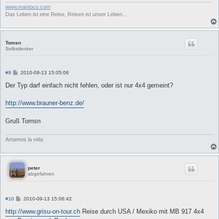
www.mantoco.com
Das Leben ist eine Reise, Reisen ist unser Leben...
Tomsn
Selbstlenker
B
#9
2010-09-13 15:05:06
e
i
Der Typ darf einfach nicht fehlen, oder ist nur 4x4 gemeint?
t
r
a
http://www.brauner-benz.de/
g
Gruß Tomsn
Amamos la vida
peter
abgefahren
B
#10
2010-09-13 15:06:42
e
i
http://www.grisu-on-tour.ch
Reise durch USA / Mexiko mit MB 917 4x4
t