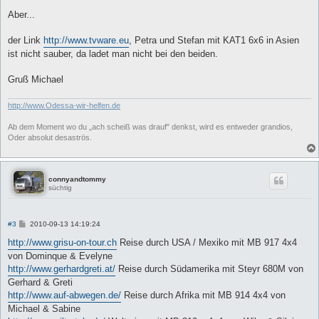
r
a
Aber...
g
der Link
http://www.tvware.eu
, Petra und Stefan mit KAT1 6x6 in Asien
ist nicht sauber, da ladet man nicht bei den beiden.
Gruß Michael
http://www.Odessa-wir-helfen.de
Ab dem Moment wo du „ach scheiß was drauf" denkst, wird es entweder grandios,
Oder absolut desaströs.
connyandtommy
süchtig
B
#3
2010-09-13 14:19:24
e
i
http://www.grisu-on-tour.ch
Reise durch USA / Mexiko mit MB 917 4x4
t
von Dominque & Evelyne
r
a
http://www.gerhardgreti.at/
Reise durch Südamerika mit Steyr 680M von
g
Gerhard & Greti
http://www.auf-abwegen.de/
Reise durch Afrika mit MB 914 4x4 von
Michael & Sabine