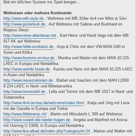
i
Mal ein bißchen System ins Spiel bringen ...
t
r
a
Weltreisen oder mehrere Kontinente:
g
http://www.wilt-style.de
, Weltreise mit MB 310er 4x4 von Wilm & Silvi
http://www.pistenkuh.de
, Auf Weltreise mit Sabine und Burkhard im
Magirus Deutz
http://www.reise-abenteuer.net
, Karl-Heinz und Hund Vega mit dem MB
917 AK auf Weltreise
http://www.hilde-evolution.de
, Anja & Chris mit dem VW-MAN G90 in
Asien und Afrika
http://www.brummi-on-tour.de
, Monika und Martin mit dem MAN 10.225
LAEC in Europa und Nordafrika
http://www.wombi.buwe.de
, Karola und Hans mit dem MAN 10.225 LAEC
in Asien und Nordafrika
http://www.reisestationen.de
, Bärbel und Joachim mit dem MAN L2000
8.224 LAEC in Nord- und Mittelamerika
http://www.tesomobil.de
, Lella und Tommi mit dem MB 1017 in Nord- und
Südamerika
http://www.4x4-on-tour.de/welcome/index.html
, Katja und Jörg mit Lena
mit der Gazelle in Europa und Türkei
http://www.littletramp.ch/
, Martin mit Mitsubishi L 300 auf Weltreise
http://www.soweit-die-raeder-tragen.de
, Angela und Manfred mit Anicia
mit Unimog U 1300L in Europa und Nordafrika
http://www.lkw-allrad.de/index.php?categoryid=24
, Marion und Walter mit