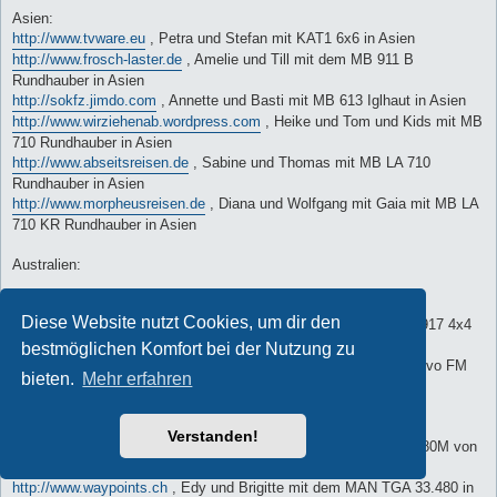
Asien:
http://www.tvware.eu
, Petra und Stefan mit KAT1 6x6 in Asien
http://www.frosch-laster.de
, Amelie und Till mit dem MB 911 B
Rundhauber in Asien
http://sokfz.jimdo.com
, Annette und Basti mit MB 613 Iglhaut in Asien
http://www.wirziehenab.wordpress.com
, Heike und Tom und Kids mit MB
710 Rundhauber in Asien
http://www.abseitsreisen.de
, Sabine und Thomas mit MB LA 710
Rundhauber in Asien
http://www.morpheusreisen.de
, Diana und Wolfgang mit Gaia mit MB LA
710 KR Rundhauber in Asien
Australien:
Nordamerika:
Diese Website nutzt Cookies, um dir den
http://www.grisu-on-tour.ch
, Reise durch USA / Mexiko mit MB 917 4x4
von Dominque & Evelyne
bestmöglichen Komfort bei der Nutzung zu
http://www.menrad-international.com
, Rita und Rudi mit dem Volvo FM
bieten.
Mehr erfahren
300 in Nordamerika
Südamerika:
Verstanden!
http://www.gerhardgreti.at
, Reise durch Südamerika mit Steyr 680M von
Gerhard & Greti
http://www.waypoints.ch
, Edy und Brigitte mit dem MAN TGA 33.480 in