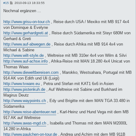
B
#15
2010-09-13 18:33:55
e
i
Nochmal ergänzen ...
t
r
a
http://www.grisu-on-tour.ch
, Reise durch USA / Mexiko mit MB 917 4x4
g
von Dominque & Evelyne
http://www.gerhardgreti.at
, Reise durch Südamerika mit Steyr 680M von
Gerhard & Greti
http://www.auf-abwegen.de
, Reise durch Afrika mit MB 914 4x4 von
Michael & Sabine
http://www.wilt-style.de
, Weltreise mit MB 310er 4x4 von Wilm & Silvi
http://www.auf-achse.info
, Afrika-Reise mit MAN 18.280 4x4 Unicat von
Thomas Waas
http://www.dieweltbereisen.com
, Marokko, Westsahara, Portugal mit MB
914 AK von Edith und Uli (Luigi)
http://www.tvware.eu
, Petra und Stefan mit KAT1 6x6 in Asien
http://www.pistenkuh.de
, Auf Weltreise mit Sabine und Burkhard im
Magirus Deutz
http://www.waypoints.ch
, Edy und Brigitte mit dem MAN TGA 33.480 in
Südamerika
http://www.reise-abenteuer.net
, Karl-Heinz und Hund Vega mit dem MB
917 AK auf Weltreise
http://www.awas-mgd.ch
, Isabella und Thomas mit dem MAN M2000L
14.280 in Afrika
http://www.paulchen-on-tour.de
, Andrea und Achim mit dem MB 911B