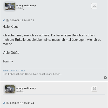
connyandtommy
süchtig
B
#7
2010-09-13 14:48:55
e
i
Hallo Klaus,
t
r
a
ich schau mal, wie ich es aufteile. Da bei einigen Berichten schon
g
mehrere Erdteile beschrieben sind, muss ich mal überlegen, wie ich es
mache...
Viele Grüße
Tommy
www.mantoco.com
Das Leben ist eine Reise, Reisen ist unser Leben...
connyandtommy
süchtig
B
#8
2010-09-13 15:00:44
e