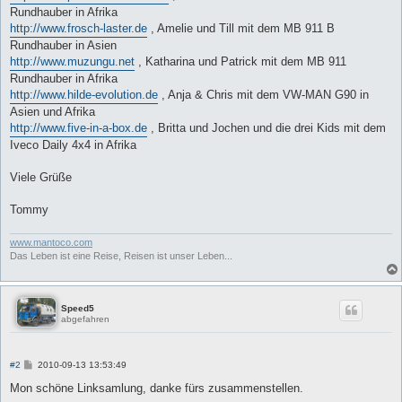
Rundhauber in Afrika
http://www.frosch-laster.de
, Amelie und Till mit dem MB 911 B
Rundhauber in Asien
http://www.muzungu.net
, Katharina und Patrick mit dem MB 911
Rundhauber in Afrika
http://www.hilde-evolution.de
, Anja & Chris mit dem VW-MAN G90 in
Asien und Afrika
http://www.five-in-a-box.de
, Britta und Jochen und die drei Kids mit dem
Iveco Daily 4x4 in Afrika
Viele Grüße
Tommy
www.mantoco.com
Das Leben ist eine Reise, Reisen ist unser Leben...
Speed5
abgefahren
B
#2
2010-09-13 13:53:49
e
i
Mon schöne Linksamlung, danke fürs zusammenstellen.
t