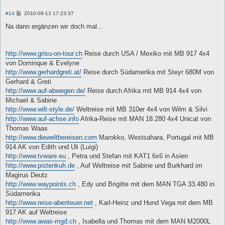
B
#14
2010-09-13 17:23:37
e
i
Na dann ergänzen wir doch mal...
t
r
a
g
http://www.grisu-on-tour.ch
Reise durch USA / Mexiko mit MB 917 4x4
von Dominque & Evelyne
http://www.gerhardgreti.at/
Reise durch Südamerika mit Steyr 680M von
Gerhard & Greti
http://www.auf-abwegen.de/
Reise durch Afrika mit MB 914 4x4 von
Michael & Sabine
http://www.wilt-style.de/
Weltreise mit MB 310er 4x4 von Wilm & Silvi
http://www.auf-achse.info
Afrika-Reise mit MAN 18.280 4x4 Unicat von
Thomas Waas
http://www.dieweltbereisen.com
Marokko, Westsahara, Portugal mit MB
914 AK von Edith und Uli (Luigi)
http://www.tvware.eu
, Petra und Stefan mit KAT1 6x6 in Asien
http://www.pistenkuh.de
, Auf Weltreise mit Sabine und Burkhard im
Magirus Deutz
http://www.waypoints.ch
, Edy und Brigitte mit dem MAN TGA 33.480 in
Südamerika
http://www.reise-abenteuer.net
, Karl-Heinz und Hund Vega mit dem MB
917 AK auf Weltreise
http://www.awas-mgd.ch
, Isabella und Thomas mit dem MAN M2000L