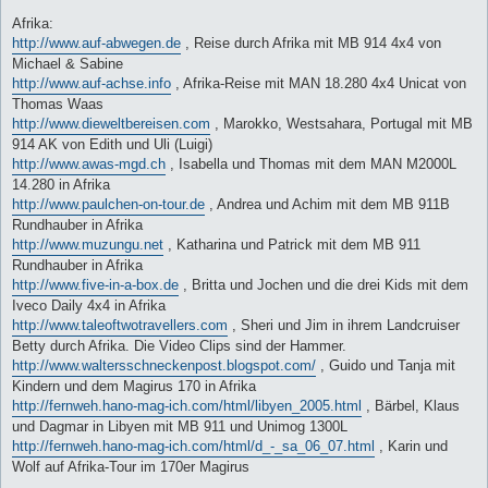
Afrika:
http://www.auf-abwegen.de
, Reise durch Afrika mit MB 914 4x4 von
Michael & Sabine
http://www.auf-achse.info
, Afrika-Reise mit MAN 18.280 4x4 Unicat von
Thomas Waas
http://www.dieweltbereisen.com
, Marokko, Westsahara, Portugal mit MB
914 AK von Edith und Uli (Luigi)
http://www.awas-mgd.ch
, Isabella und Thomas mit dem MAN M2000L
14.280 in Afrika
http://www.paulchen-on-tour.de
, Andrea und Achim mit dem MB 911B
Rundhauber in Afrika
http://www.muzungu.net
, Katharina und Patrick mit dem MB 911
Rundhauber in Afrika
http://www.five-in-a-box.de
, Britta und Jochen und die drei Kids mit dem
Iveco Daily 4x4 in Afrika
http://www.taleoftwotravellers.com
, Sheri und Jim in ihrem Landcruiser
Betty durch Afrika. Die Video Clips sind der Hammer.
http://www.waltersschneckenpost.blogspot.com/
, Guido und Tanja mit
Kindern und dem Magirus 170 in Afrika
http://fernweh.hano-mag-ich.com/html/libyen_2005.html
, Bärbel, Klaus
und Dagmar in Libyen mit MB 911 und Unimog 1300L
http://fernweh.hano-mag-ich.com/html/d_-_sa_06_07.html
, Karin und
Wolf auf Afrika-Tour im 170er Magirus