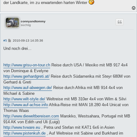
der Landkarte, im zu erwartenden harten Winter
connyandtommy
süchtig
B
#5
2010-09-13 14:35:36
e
i
Und noch drei...
t
r
a
g
http://www.grisu-on-tour.ch
Reise durch USA / Mexiko mit MB 917 4x4
von Dominque & Evelyne
http://www.gerhardgreti.at/
Reise durch Südamerika mit Steyr 680M von
Gerhard & Greti
http://www.auf-abwegen.de/
Reise durch Afrika mit MB 914 4x4 von
Michael & Sabine
http://www.wilt-style.de/
Weltreise mit MB 310er 4x4 von Wilm & Silvi
http://www.auf-achse.info
Afrika-Reise mit MAN 18.280 4x4 Unicat von
Thomas Waas
http://www.dieweltbereisen.com
Marokko, Westsahara, Portugal mit MB
914 AK von Edith und Uli (Luigi)
http://www.tvware.eu
, Petra und Stefan mit KAT1 6x6 in Asien
http://www.pistenkuh.de
, Auf Weltreise mit Sabine und Burkhard im