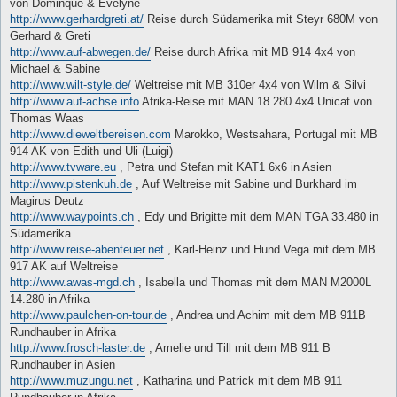
von Dominque & Evelyne
r
a
http://www.gerhardgreti.at/
Reise durch Südamerika mit Steyr 680M von
g
Gerhard & Greti
http://www.auf-abwegen.de/
Reise durch Afrika mit MB 914 4x4 von
Michael & Sabine
http://www.wilt-style.de/
Weltreise mit MB 310er 4x4 von Wilm & Silvi
http://www.auf-achse.info
Afrika-Reise mit MAN 18.280 4x4 Unicat von
Thomas Waas
http://www.dieweltbereisen.com
Marokko, Westsahara, Portugal mit MB
914 AK von Edith und Uli (Luigi)
http://www.tvware.eu
, Petra und Stefan mit KAT1 6x6 in Asien
http://www.pistenkuh.de
, Auf Weltreise mit Sabine und Burkhard im
Magirus Deutz
http://www.waypoints.ch
, Edy und Brigitte mit dem MAN TGA 33.480 in
Südamerika
http://www.reise-abenteuer.net
, Karl-Heinz und Hund Vega mit dem MB
917 AK auf Weltreise
http://www.awas-mgd.ch
, Isabella und Thomas mit dem MAN M2000L
14.280 in Afrika
http://www.paulchen-on-tour.de
, Andrea und Achim mit dem MB 911B
Rundhauber in Afrika
http://www.frosch-laster.de
, Amelie und Till mit dem MB 911 B
Rundhauber in Asien
http://www.muzungu.net
, Katharina und Patrick mit dem MB 911