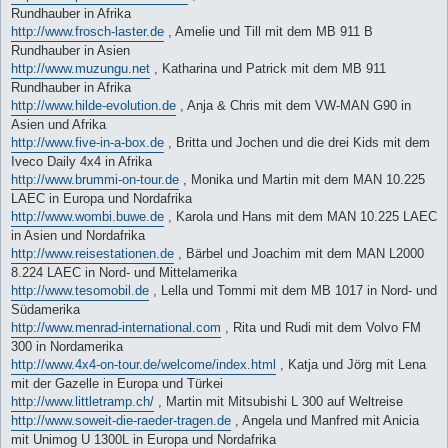
Rundhauber in Afrika
http://www.frosch-laster.de
, Amelie und Till mit dem MB 911 B
Rundhauber in Asien
http://www.muzungu.net
, Katharina und Patrick mit dem MB 911
Rundhauber in Afrika
http://www.hilde-evolution.de
, Anja & Chris mit dem VW-MAN G90 in
Asien und Afrika
http://www.five-in-a-box.de
, Britta und Jochen und die drei Kids mit dem
Iveco Daily 4x4 in Afrika
http://www.brummi-on-tour.de
, Monika und Martin mit dem MAN 10.225
LAEC in Europa und Nordafrika
http://www.wombi.buwe.de
, Karola und Hans mit dem MAN 10.225 LAEC
in Asien und Nordafrika
http://www.reisestationen.de
, Bärbel und Joachim mit dem MAN L2000
8.224 LAEC in Nord- und Mittelamerika
http://www.tesomobil.de
, Lella und Tommi mit dem MB 1017 in Nord- und
Südamerika
http://www.menrad-international.com
, Rita und Rudi mit dem Volvo FM
300 in Nordamerika
http://www.4x4-on-tour.de/welcome/index.html
, Katja und Jörg mit Lena
mit der Gazelle in Europa und Türkei
http://www.littletramp.ch/
, Martin mit Mitsubishi L 300 auf Weltreise
http://www.soweit-die-raeder-tragen.de
, Angela und Manfred mit Anicia
mit Unimog U 1300L in Europa und Nordafrika