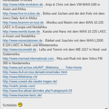
Rundhauber in Afrika
http://www.hilde-evolution.de
, Anja & Chris mit dem VW-MAN G90 in
Asien und Afrika
http://www.five-in-a-box.de
, Britta und Jochen und die drei Kids mit dem
Iveco Daily 4x4 in Afrika
http://www.brummi-on-tour.de
, Monika und Martin mit dem MAN 10.225
LAEC in Europa und Nordafrika
http://www.wombi.buwe.de
, Karola und Hans mit dem MAN 10.225 LAEC
in Asien und Nordafrika
http://www.reisestationen.de
, Bärbel und Joachim mit dem MAN L2000
8.224 LAEC in Nord- und Mittelamerika
http://www.tesomobil.de
, Lella und Tommi mit dem MB 1017 in Nord- und
Südamerika
http://www.menrad-international.com
, Rita und Rudi mit dem Volvo FM
300 in Nordamerika
http://www.auf-achse.info/MT_Weltreise_ ... ?site=home
http://www.4x4-on-tour.de/welcome/index.html
http://www.littletramp.ch/
http://www.soweit-die-raeder-tragen.de/
http://sokfz.jimdo.com/
http://www.lkw-allrad.de/index.php?categoryid=24
http://www.brauner-benz.de/
Schöööön