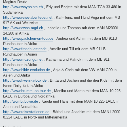
Magirus Deutz
http://www.waypoints.ch
, Edy und Brigitte mit dem MAN TGA 33.480 in
Südamerika
http://www.reise-abenteuer.net
, Karl-Heinz und Hund Vega mit dem MB
917 AK auf Weltreise
http://www.awas-mgd.ch
, Isabella und Thomas mit dem MAN M2000L
14.280 in Afrika
http://www.paulchen-on-tour.de
, Andrea und Achim mit dem MB 911B
Rundhauber in Afrika
http://www.frosch-laster.de
, Amelie und Till mit dem MB 911 B
Rundhauber in Asien
http://www.muzungu.net
, Katharina und Patrick mit dem MB 911
Rundhauber in Afrika
http://www.hilde-evolution.de
, Anja & Chris mit dem VW-MAN G90 in
Asien und Afrika
http://www.five-in-a-box.de
, Britta und Jochen und die drei Kids mit dem
Iveco Daily 4x4 in Afrika
http://www.brummi-on-tour.de
, Monika und Martin mit dem MAN 10.225
LAEC in Europa und Nordafrika
http://wombi.buwe.de
, Karola und Hans mit dem MAN 10.225 LAEC in
Asien und Nordafrika
http://www.reisestationen.de
, Bärbel und Joachim mit dem MAN L2000
8.224 LAEC in Nord- und Mittelamerika