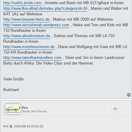
http://sokfz.jimdo.com
, Annette und Basti mit MB 613 Iglhaut in Asien
http://www.lkw-allrad.de/index.php?categoryid=24
, Marion und Walter mit
KAT 1A1 auf Weltreise
http://www.brauner-benz.de
, Markus mit MB 200D auf Weltreise
http://www.wirziehenab.wordpress.com
, Heike und Tom und Kids mit MB
710 Rundhauber in Asien
http://www.abseitsreisen.de
, Sabine und Thomas mit MB LA 710
Rundhauber in Asien
http://www.morpheusreisen.de
, Diana und Wolfgang mit Gaia mit MB LA
710 KR Rundhauber in Asien
http://www.taleoftwotravellers.com
, Sheri und Jim in ihrem Landcruiser
Betty durch Afrika. Die Video Clips sind der Hammer.
Viele Grüße
Burkhard
Pirx
Säule des Forums
B
#16
2010-09-13 22:31:22
e