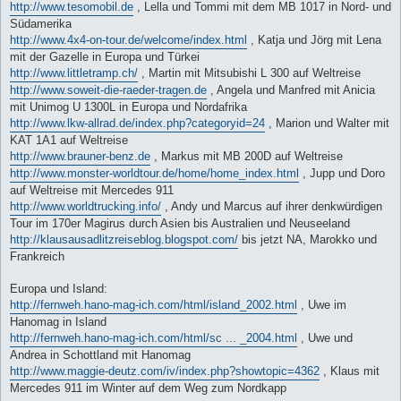
http://www.tesomobil.de
, Lella und Tommi mit dem MB 1017 in Nord- und
Südamerika
http://www.4x4-on-tour.de/welcome/index.html
, Katja und Jörg mit Lena
mit der Gazelle in Europa und Türkei
http://www.littletramp.ch/
, Martin mit Mitsubishi L 300 auf Weltreise
http://www.soweit-die-raeder-tragen.de
, Angela und Manfred mit Anicia
mit Unimog U 1300L in Europa und Nordafrika
http://www.lkw-allrad.de/index.php?categoryid=24
, Marion und Walter mit
KAT 1A1 auf Weltreise
http://www.brauner-benz.de
, Markus mit MB 200D auf Weltreise
http://www.monster-worldtour.de/home/home_index.html
, Jupp und Doro
auf Weltreise mit Mercedes 911
http://www.worldtrucking.info/
, Andy und Marcus auf ihrer denkwürdigen
Tour im 170er Magirus durch Asien bis Australien und Neuseeland
http://klausausadlitzreiseblog.blogspot.com/
bis jetzt NA, Marokko und
Frankreich
Europa und Island:
http://fernweh.hano-mag-ich.com/html/island_2002.html
, Uwe im
Hanomag in Island
http://fernweh.hano-mag-ich.com/html/sc ... _2004.html
, Uwe und
Andrea in Schottland mit Hanomag
http://www.maggie-deutz.com/iv/index.php?showtopic=4362
, Klaus mit
Mercedes 911 im Winter auf dem Weg zum Nordkapp