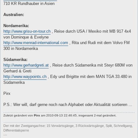
710 KR Rundhauber in Asien
Australien:
Nordamerika:
http://www.grisu-on-tour.ch
, Reise durch USA / Mexiko mit MB 917 4x4
von Dominque & Evelyne
http://www.menrad-international.com
, Rita und Rudi mit dem Volvo FM
300 in Nordamerika
Südamerika:
http://www.gerhardgreti.at
, Reise durch Südamerika mit Steyr 680M von
Gerhard & Greti
http://www.waypoints.ch
, Edy und Brigitte mit dem MAN TGA 33.480 in
Südamerika
Pirx
P.S.: Wer will, darf gerne noch nach Alphabet oder Aktualität sortieren ...
Zuletzt geändert von
Pirx
am 2010-09-13 22:46:45, insgesamt 2-mal geändert.
Der mit der Zweigangachse: 15 Vorwärtsgänge, 3 Rückwärtsgänge, Split, Schnellgang,
Differentialsperre
---