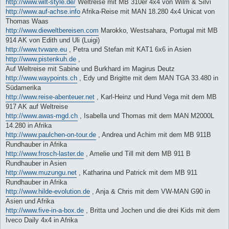
http://www.wilt-style.de/
Weltreise mit MB 310er 4x4 von Wilm & Silvi
http://www.auf-achse.info
Afrika-Reise mit MAN 18.280 4x4 Unicat von
Thomas Waas
http://www.dieweltbereisen.com
Marokko, Westsahara, Portugal mit MB
914 AK von Edith und Uli (Luigi)
http://www.tvware.eu
, Petra und Stefan mit KAT1 6x6 in Asien
http://www.pistenkuh.de
,
Auf Weltreise mit Sabine und Burkhard im Magirus Deutz
http://www.waypoints.ch
, Edy und Brigitte mit dem MAN TGA 33.480 in
Südamerika
http://www.reise-abenteuer.net
, Karl-Heinz und Hund Vega mit dem MB
917 AK auf Weltreise
http://www.awas-mgd.ch
, Isabella und Thomas mit dem MAN M2000L
14.280 in Afrika
http://www.paulchen-on-tour.de
, Andrea und Achim mit dem MB 911B
Rundhauber in Afrika
http://www.frosch-laster.de
, Amelie und Till mit dem MB 911 B
Rundhauber in Asien
http://www.muzungu.net
, Katharina und Patrick mit dem MB 911
Rundhauber in Afrika
http://www.hilde-evolution.de
, Anja & Chris mit dem VW-MAN G90 in
Asien und Afrika
http://www.five-in-a-box.de
, Britta und Jochen und die drei Kids mit dem
Iveco Daily 4x4 in Afrika