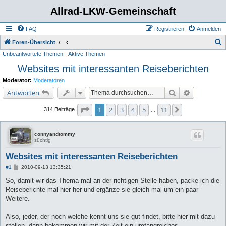
Allrad-LKW-Gemeinschaft
FAQ
Registrieren
Anmelden
S
Foren-Übersicht
Unbeantwortete Themen
Aktive Themen
u
Websites mit interessanten Reiseberichten
c
h
Moderator:
Moderatoren
e
Suche
Erweiterte 
Antworten
Seite
1
von
11
1
2
3
4
5
11
Nächste
314 Beiträge
…
connyandtommy
süchtig
Websites mit interessanten Reiseberichten
B
#1
2010-09-13 13:35:21
e
i
So, damit wir das Thema mal an der richtigen Stelle haben, packe ich die
t
Reiseberichte mal hier her und ergänze sie gleich mal um ein paar
r
a
Weitere.
g
Also, jeder, der noch welche kennt uns sie gut findet, bitte hier mit dazu
stellen, dann bekommen wir mit der Zeit ein umfangreiches