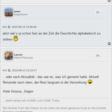
peter
abgefahren
B
#11
2010-09-13 15:08:46
e
i
jetzt wär´s ja schon fast an der Zeit die Geschichte alphabetisch zu
t
r
ordnen
a
g
Lassie
Allrad-Philosoph
B
#12
2010-09-13 15:16:17
e
i
.. oder nach Aktualität - das war es, was ich gemeint hatte. Aktuell
t
Reisende nach oben, der Rest langsam in die Versenkung
r
a
g
Viele Grüsse, Jürgen
....down-sizing vom U1300L zum U100L Turbo:
Die höchste Form des Glücks ist ein Leben mit einem gewissen Grad an Verrücktheit.
Erasmus von Rotterdam