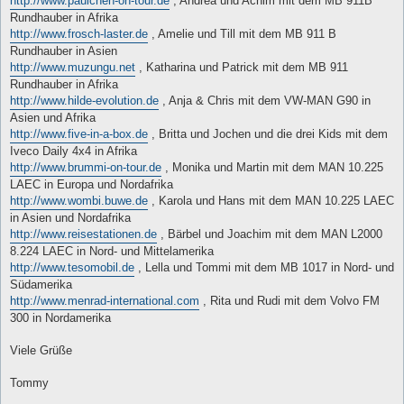
http://www.paulchen-on-tour.de
, Andrea und Achim mit dem MB 911B
Rundhauber in Afrika
http://www.frosch-laster.de
, Amelie und Till mit dem MB 911 B
Rundhauber in Asien
http://www.muzungu.net
, Katharina und Patrick mit dem MB 911
Rundhauber in Afrika
http://www.hilde-evolution.de
, Anja & Chris mit dem VW-MAN G90 in
Asien und Afrika
http://www.five-in-a-box.de
, Britta und Jochen und die drei Kids mit dem
Iveco Daily 4x4 in Afrika
http://www.brummi-on-tour.de
, Monika und Martin mit dem MAN 10.225
LAEC in Europa und Nordafrika
http://www.wombi.buwe.de
, Karola und Hans mit dem MAN 10.225 LAEC
in Asien und Nordafrika
http://www.reisestationen.de
, Bärbel und Joachim mit dem MAN L2000
8.224 LAEC in Nord- und Mittelamerika
http://www.tesomobil.de
, Lella und Tommi mit dem MB 1017 in Nord- und
Südamerika
http://www.menrad-international.com
, Rita und Rudi mit dem Volvo FM
300 in Nordamerika
Viele Grüße
Tommy