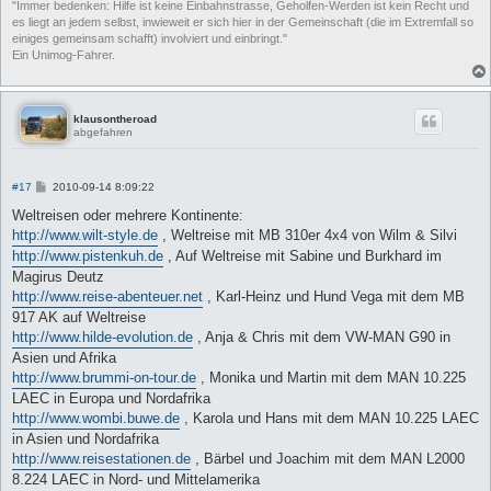
"Immer bedenken: Hilfe ist keine Einbahnstrasse, Geholfen-Werden ist kein Recht und
es liegt an jedem selbst, inwieweit er sich hier in der Gemeinschaft (die im Extremfall so
einiges gemeinsam schafft) involviert und einbringt."
Ein Unimog-Fahrer.
klausontheroad
abgefahren
B
#17
2010-09-14 8:09:22
e
i
Weltreisen oder mehrere Kontinente:
t
http://www.wilt-style.de
, Weltreise mit MB 310er 4x4 von Wilm & Silvi
r
a
http://www.pistenkuh.de
, Auf Weltreise mit Sabine und Burkhard im
g
Magirus Deutz
http://www.reise-abenteuer.net
, Karl-Heinz und Hund Vega mit dem MB
917 AK auf Weltreise
http://www.hilde-evolution.de
, Anja & Chris mit dem VW-MAN G90 in
Asien und Afrika
http://www.brummi-on-tour.de
, Monika und Martin mit dem MAN 10.225
LAEC in Europa und Nordafrika
http://www.wombi.buwe.de
, Karola und Hans mit dem MAN 10.225 LAEC
in Asien und Nordafrika
http://www.reisestationen.de
, Bärbel und Joachim mit dem MAN L2000
8.224 LAEC in Nord- und Mittelamerika