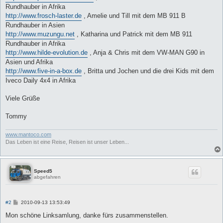
Rundhauber in Afrika
http://www.frosch-laster.de
, Amelie und Till mit dem MB 911 B
Rundhauber in Asien
http://www.muzungu.net
, Katharina und Patrick mit dem MB 911
Rundhauber in Afrika
http://www.hilde-evolution.de
, Anja & Chris mit dem VW-MAN G90 in
Asien und Afrika
http://www.five-in-a-box.de
, Britta und Jochen und die drei Kids mit dem
Iveco Daily 4x4 in Afrika
Viele Grüße
Tommy
www.mantoco.com
Das Leben ist eine Reise, Reisen ist unser Leben...
Speed5
abgefahren
B
#2
2010-09-13 13:53:49
e
i
Mon schöne Linksamlung, danke fürs zusammenstellen.
t