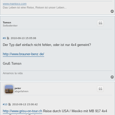
www.mantoco.com
Das Leben ist eine Reise, Reisen ist unser Leben...
Tomsn
Selbstlenker
B
#9
2010-09-13 15:05:06
e
i
Der Typ darf einfach nicht fehlen, oder ist nur 4x4 gemeint?
t
r
a
http://www.brauner-benz.de/
g
Gruß Tomsn
Amamos la vida
peter
abgefahren
B
#10
2010-09-13 15:06:42
e
i
http://www.grisu-on-tour.ch
Reise durch USA / Mexiko mit MB 917 4x4
t