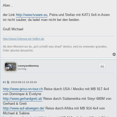
r
a
Aber...
g
der Link
http://www.tvware.eu
, Petra und Stefan mit KAT1 6x6 in Asien
ist nicht sauber, da ladet man nicht bei den beiden.
Gruß Michael
http://www.Odessa-wir-helfen.de
Ab dem Moment wo du „ach scheiß was drauf" denkst, wird es entweder grandios,
Oder absolut desaströs.
connyandtommy
süchtig
B
#3
2010-09-13 14:19:24
e
i
http://www.grisu-on-tour.ch
Reise durch USA / Mexiko mit MB 917 4x4
t
von Dominque & Evelyne
r
a
http://www.gerhardgreti.at/
Reise durch Südamerika mit Steyr 680M von
g
Gerhard & Greti
http://www.auf-abwegen.de/
Reise durch Afrika mit MB 914 4x4 von
Michael & Sabine