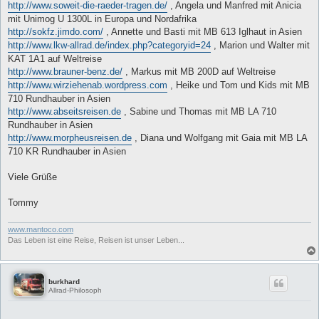
http://www.soweit-die-raeder-tragen.de/
, Angela und Manfred mit Anicia
mit Unimog U 1300L in Europa und Nordafrika
http://sokfz.jimdo.com/
, Annette und Basti mit MB 613 Iglhaut in Asien
http://www.lkw-allrad.de/index.php?categoryid=24
, Marion und Walter mit
KAT 1A1 auf Weltreise
http://www.brauner-benz.de/
, Markus mit MB 200D auf Weltreise
http://www.wirziehenab.wordpress.com
, Heike und Tom und Kids mit MB
710 Rundhauber in Asien
http://www.abseitsreisen.de
, Sabine und Thomas mit MB LA 710
Rundhauber in Asien
http://www.morpheusreisen.de
, Diana und Wolfgang mit Gaia mit MB LA
710 KR Rundhauber in Asien
Viele Grüße
Tommy
www.mantoco.com
Das Leben ist eine Reise, Reisen ist unser Leben...
burkhard
Allrad-Philosoph