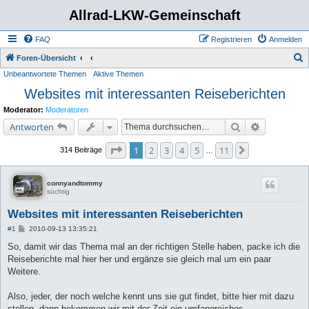
Allrad-LKW-Gemeinschaft
FAQ
Registrieren
Anmelden
S
Foren-Übersicht
Unbeantwortete Themen
Aktive Themen
u
Websites mit interessanten Reiseberichten
c
h
Moderator:
Moderatoren
e
Suche
Erweiterte 
Antworten
Seite
1
von
11
1
2
3
4
5
11
Nächste
314 Beiträge
…
connyandtommy
süchtig
Websites mit interessanten Reiseberichten
B
#1
2010-09-13 13:35:21
e
i
So, damit wir das Thema mal an der richtigen Stelle haben, packe ich die
t
Reiseberichte mal hier her und ergänze sie gleich mal um ein paar
r
a
Weitere.
g
Also, jeder, der noch welche kennt uns sie gut findet, bitte hier mit dazu
stellen, dann bekommen wir mit der Zeit ein umfangreiches