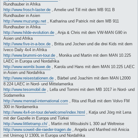
Rundhauber in Afrika
http://www.frosch-laster.de
, Amelie und Till mit dem MB 911 B
Rundhauber in Asien
http://www.muzungu.net
, Katharina und Patrick mit dem MB 911
Rundhauber in Afrika
http://www.hilde-evolution.de
, Anja & Chris mit dem VW-MAN G90 in
Asien und Afrika
http://www.five-in-a-box.de
, Britta und Jochen und die drei Kids mit dem
Iveco Daily 4x4 in Afrika
http://www.brummi-on-tour.de
, Monika und Martin mit dem MAN 10.225
LAEC in Europa und Nordafrika
http://www.wombi.buwe.de
, Karola und Hans mit dem MAN 10.225 LAEC
in Asien und Nordafrika
http://www.reisestationen.de
, Bärbel und Joachim mit dem MAN L2000
8.224 LAEC in Nord- und Mittelamerika
http://www.tesomobil.de
, Lella und Tommi mit dem MB 1017 in Nord- und
Südamerika
http://www.menrad-international.com
, Rita und Rudi mit dem Volvo FM
300 in Nordamerika
http://www.4x4-on-tour.de/welcome/index.html
, Katja und Jörg mit Lena
mit der Gazelle in Europa und Türkei
http://www.littletramp.ch/
, Martin mit Mitsubishi L 300 auf Weltreise
http://www.soweit-die-raeder-tragen.de
, Angela und Manfred mit Anicia
mit Unimog U 1300L in Europa und Nordafrika