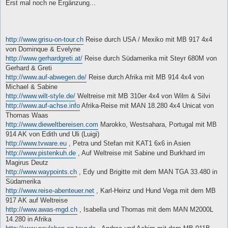
i
Erst mal noch ne Ergänzung...
t
r
a
g
http://www.grisu-on-tour.ch
Reise durch USA / Mexiko mit MB 917 4x4
von Dominque & Evelyne
http://www.gerhardgreti.at/
Reise durch Südamerika mit Steyr 680M von
Gerhard & Greti
http://www.auf-abwegen.de/
Reise durch Afrika mit MB 914 4x4 von
Michael & Sabine
http://www.wilt-style.de/
Weltreise mit MB 310er 4x4 von Wilm & Silvi
http://www.auf-achse.info
Afrika-Reise mit MAN 18.280 4x4 Unicat von
Thomas Waas
http://www.dieweltbereisen.com
Marokko, Westsahara, Portugal mit MB
914 AK von Edith und Uli (Luigi)
http://www.tvware.eu
, Petra und Stefan mit KAT1 6x6 in Asien
http://www.pistenkuh.de
, Auf Weltreise mit Sabine und Burkhard im
Magirus Deutz
http://www.waypoints.ch
, Edy und Brigitte mit dem MAN TGA 33.480 in
Südamerika
http://www.reise-abenteuer.net
, Karl-Heinz und Hund Vega mit dem MB
917 AK auf Weltreise
http://www.awas-mgd.ch
, Isabella und Thomas mit dem MAN M2000L
14.280 in Afrika