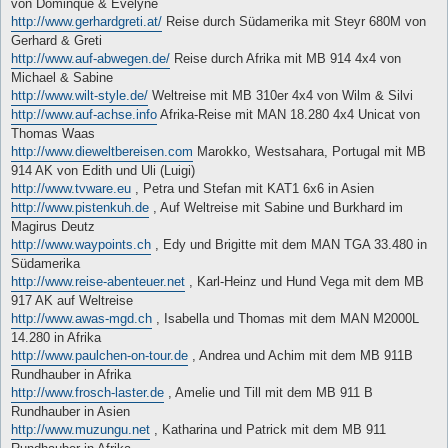
von Dominque & Evelyne
r
a
http://www.gerhardgreti.at/
Reise durch Südamerika mit Steyr 680M von
g
Gerhard & Greti
http://www.auf-abwegen.de/
Reise durch Afrika mit MB 914 4x4 von
Michael & Sabine
http://www.wilt-style.de/
Weltreise mit MB 310er 4x4 von Wilm & Silvi
http://www.auf-achse.info
Afrika-Reise mit MAN 18.280 4x4 Unicat von
Thomas Waas
http://www.dieweltbereisen.com
Marokko, Westsahara, Portugal mit MB
914 AK von Edith und Uli (Luigi)
http://www.tvware.eu
, Petra und Stefan mit KAT1 6x6 in Asien
http://www.pistenkuh.de
, Auf Weltreise mit Sabine und Burkhard im
Magirus Deutz
http://www.waypoints.ch
, Edy und Brigitte mit dem MAN TGA 33.480 in
Südamerika
http://www.reise-abenteuer.net
, Karl-Heinz und Hund Vega mit dem MB
917 AK auf Weltreise
http://www.awas-mgd.ch
, Isabella und Thomas mit dem MAN M2000L
14.280 in Afrika
http://www.paulchen-on-tour.de
, Andrea und Achim mit dem MB 911B
Rundhauber in Afrika
http://www.frosch-laster.de
, Amelie und Till mit dem MB 911 B
Rundhauber in Asien
http://www.muzungu.net
, Katharina und Patrick mit dem MB 911