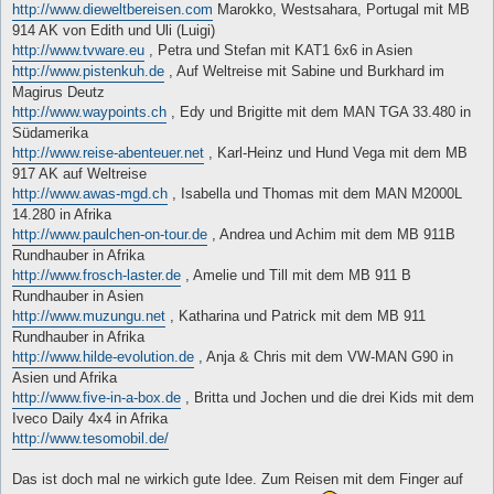
http://www.dieweltbereisen.com
Marokko, Westsahara, Portugal mit MB
914 AK von Edith und Uli (Luigi)
http://www.tvware.eu
, Petra und Stefan mit KAT1 6x6 in Asien
http://www.pistenkuh.de
, Auf Weltreise mit Sabine und Burkhard im
Magirus Deutz
http://www.waypoints.ch
, Edy und Brigitte mit dem MAN TGA 33.480 in
Südamerika
http://www.reise-abenteuer.net
, Karl-Heinz und Hund Vega mit dem MB
917 AK auf Weltreise
http://www.awas-mgd.ch
, Isabella und Thomas mit dem MAN M2000L
14.280 in Afrika
http://www.paulchen-on-tour.de
, Andrea und Achim mit dem MB 911B
Rundhauber in Afrika
http://www.frosch-laster.de
, Amelie und Till mit dem MB 911 B
Rundhauber in Asien
http://www.muzungu.net
, Katharina und Patrick mit dem MB 911
Rundhauber in Afrika
http://www.hilde-evolution.de
, Anja & Chris mit dem VW-MAN G90 in
Asien und Afrika
http://www.five-in-a-box.de
, Britta und Jochen und die drei Kids mit dem
Iveco Daily 4x4 in Afrika
http://www.tesomobil.de/
Das ist doch mal ne wirkich gute Idee. Zum Reisen mit dem Finger auf