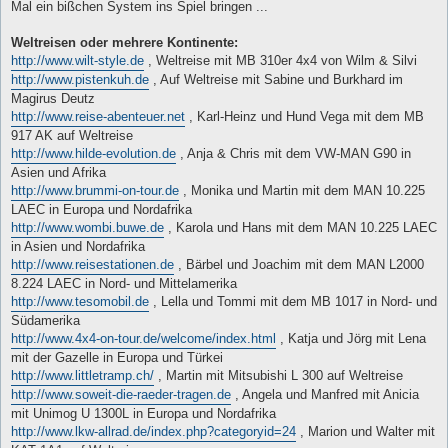
i
Mal ein bißchen System ins Spiel bringen ...
t
r
a
Weltreisen oder mehrere Kontinente:
g
http://www.wilt-style.de
, Weltreise mit MB 310er 4x4 von Wilm & Silvi
http://www.pistenkuh.de
, Auf Weltreise mit Sabine und Burkhard im
Magirus Deutz
http://www.reise-abenteuer.net
, Karl-Heinz und Hund Vega mit dem MB
917 AK auf Weltreise
http://www.hilde-evolution.de
, Anja & Chris mit dem VW-MAN G90 in
Asien und Afrika
http://www.brummi-on-tour.de
, Monika und Martin mit dem MAN 10.225
LAEC in Europa und Nordafrika
http://www.wombi.buwe.de
, Karola und Hans mit dem MAN 10.225 LAEC
in Asien und Nordafrika
http://www.reisestationen.de
, Bärbel und Joachim mit dem MAN L2000
8.224 LAEC in Nord- und Mittelamerika
http://www.tesomobil.de
, Lella und Tommi mit dem MB 1017 in Nord- und
Südamerika
http://www.4x4-on-tour.de/welcome/index.html
, Katja und Jörg mit Lena
mit der Gazelle in Europa und Türkei
http://www.littletramp.ch/
, Martin mit Mitsubishi L 300 auf Weltreise
http://www.soweit-die-raeder-tragen.de
, Angela und Manfred mit Anicia
mit Unimog U 1300L in Europa und Nordafrika
http://www.lkw-allrad.de/index.php?categoryid=24
, Marion und Walter mit