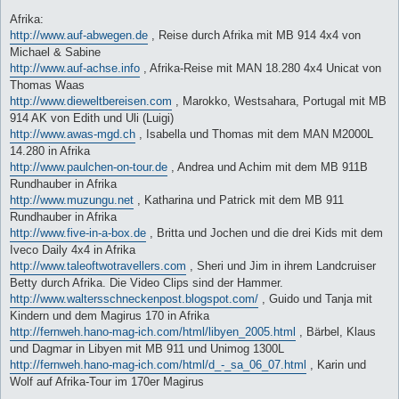
Afrika:
http://www.auf-abwegen.de
, Reise durch Afrika mit MB 914 4x4 von
Michael & Sabine
http://www.auf-achse.info
, Afrika-Reise mit MAN 18.280 4x4 Unicat von
Thomas Waas
http://www.dieweltbereisen.com
, Marokko, Westsahara, Portugal mit MB
914 AK von Edith und Uli (Luigi)
http://www.awas-mgd.ch
, Isabella und Thomas mit dem MAN M2000L
14.280 in Afrika
http://www.paulchen-on-tour.de
, Andrea und Achim mit dem MB 911B
Rundhauber in Afrika
http://www.muzungu.net
, Katharina und Patrick mit dem MB 911
Rundhauber in Afrika
http://www.five-in-a-box.de
, Britta und Jochen und die drei Kids mit dem
Iveco Daily 4x4 in Afrika
http://www.taleoftwotravellers.com
, Sheri und Jim in ihrem Landcruiser
Betty durch Afrika. Die Video Clips sind der Hammer.
http://www.waltersschneckenpost.blogspot.com/
, Guido und Tanja mit
Kindern und dem Magirus 170 in Afrika
http://fernweh.hano-mag-ich.com/html/libyen_2005.html
, Bärbel, Klaus
und Dagmar in Libyen mit MB 911 und Unimog 1300L
http://fernweh.hano-mag-ich.com/html/d_-_sa_06_07.html
, Karin und
Wolf auf Afrika-Tour im 170er Magirus