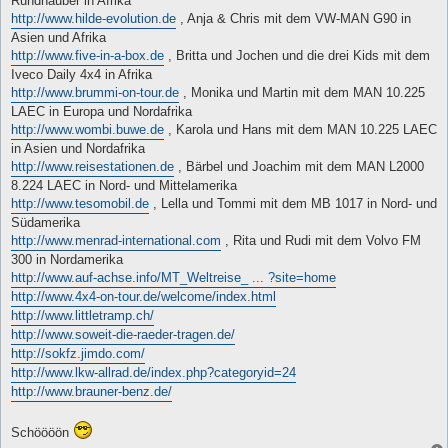
Rundhauber in Afrika
http://www.hilde-evolution.de
, Anja & Chris mit dem VW-MAN G90 in
Asien und Afrika
http://www.five-in-a-box.de
, Britta und Jochen und die drei Kids mit dem
Iveco Daily 4x4 in Afrika
http://www.brummi-on-tour.de
, Monika und Martin mit dem MAN 10.225
LAEC in Europa und Nordafrika
http://www.wombi.buwe.de
, Karola und Hans mit dem MAN 10.225 LAEC
in Asien und Nordafrika
http://www.reisestationen.de
, Bärbel und Joachim mit dem MAN L2000
8.224 LAEC in Nord- und Mittelamerika
http://www.tesomobil.de
, Lella und Tommi mit dem MB 1017 in Nord- und
Südamerika
http://www.menrad-international.com
, Rita und Rudi mit dem Volvo FM
300 in Nordamerika
http://www.auf-achse.info/MT_Weltreise_ ... ?site=home
http://www.4x4-on-tour.de/welcome/index.html
http://www.littletramp.ch/
http://www.soweit-die-raeder-tragen.de/
http://sokfz.jimdo.com/
http://www.lkw-allrad.de/index.php?categoryid=24
http://www.brauner-benz.de/
Schöööön