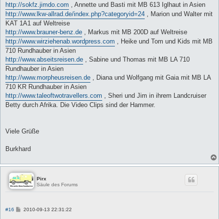
http://sokfz.jimdo.com
, Annette und Basti mit MB 613 Iglhaut in Asien
http://www.lkw-allrad.de/index.php?categoryid=24
, Marion und Walter mit
KAT 1A1 auf Weltreise
http://www.brauner-benz.de
, Markus mit MB 200D auf Weltreise
http://www.wirziehenab.wordpress.com
, Heike und Tom und Kids mit MB
710 Rundhauber in Asien
http://www.abseitsreisen.de
, Sabine und Thomas mit MB LA 710
Rundhauber in Asien
http://www.morpheusreisen.de
, Diana und Wolfgang mit Gaia mit MB LA
710 KR Rundhauber in Asien
http://www.taleoftwotravellers.com
, Sheri und Jim in ihrem Landcruiser
Betty durch Afrika. Die Video Clips sind der Hammer.
Viele Grüße
Burkhard
Pirx
Säule des Forums
B
#16
2010-09-13 22:31:22
e