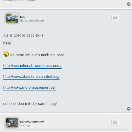
tobi
Schlammschipper
B
#13
2010-09-13 15:30:43
e
i
hallo
t
r
a
da hätte ich auch noch ein paar
g
http://wirziehenab.wordpress.com/
http://www.abseitsreisen.de/blog/
http://www.morpheusreisen.de/
schöne idee mit der sammlung!
connyandtommy
süchtig