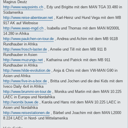
Magirus Deutz
http://www.waypoints.ch
, Edy und Brigitte mit dem MAN TGA 33.480 in
Südamerika
http://www.reise-abenteuer.net
, Karl-Heinz und Hund Vega mit dem MB
917 AK auf Weltreise
http://www.awas-mgd.ch
, Isabella und Thomas mit dem MAN M2000L
14.280 in Afrika
http://www.paulchen-on-tour.de
, Andrea und Achim mit dem MB 911B
Rundhauber in Afrika
http://www.frosch-laster.de
, Amelie und Till mit dem MB 911 B
Rundhauber in Asien
http://www.muzungu.net
, Katharina und Patrick mit dem MB 911
Rundhauber in Afrika
http://www.hilde-evolution.de
, Anja & Chris mit dem VW-MAN G90 in
Asien und Afrika
http://www.five-in-a-box.de
, Britta und Jochen und die drei Kids mit dem
Iveco Daily 4x4 in Afrika
http://www.brummi-on-tour.de
, Monika und Martin mit dem MAN 10.225
LAEC in Europa und Nordafrika
http://wombi.buwe.de
, Karola und Hans mit dem MAN 10.225 LAEC in
Asien und Nordafrika
http://www.reisestationen.de
, Bärbel und Joachim mit dem MAN L2000
8.224 LAEC in Nord- und Mittelamerika