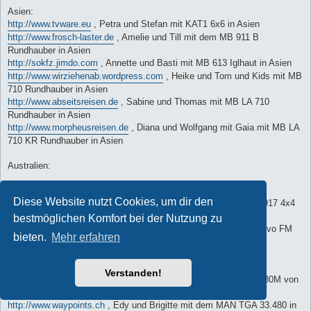
Asien:
http://www.tvware.eu
, Petra und Stefan mit KAT1 6x6 in Asien
http://www.frosch-laster.de
, Amelie und Till mit dem MB 911 B
Rundhauber in Asien
http://sokfz.jimdo.com
, Annette und Basti mit MB 613 Iglhaut in Asien
http://www.wirziehenab.wordpress.com
, Heike und Tom und Kids mit MB
710 Rundhauber in Asien
http://www.abseitsreisen.de
, Sabine und Thomas mit MB LA 710
Rundhauber in Asien
http://www.morpheusreisen.de
, Diana und Wolfgang mit Gaia mit MB LA
710 KR Rundhauber in Asien
Australien:
Nordamerika:
Diese Website nutzt Cookies, um dir den
http://www.grisu-on-tour.ch
, Reise durch USA / Mexiko mit MB 917 4x4
von Dominque & Evelyne
bestmöglichen Komfort bei der Nutzung zu
http://www.menrad-international.com
, Rita und Rudi mit dem Volvo FM
bieten.
Mehr erfahren
300 in Nordamerika
Südamerika:
Verstanden!
http://www.gerhardgreti.at
, Reise durch Südamerika mit Steyr 680M von
Gerhard & Greti
http://www.waypoints.ch
, Edy und Brigitte mit dem MAN TGA 33.480 in