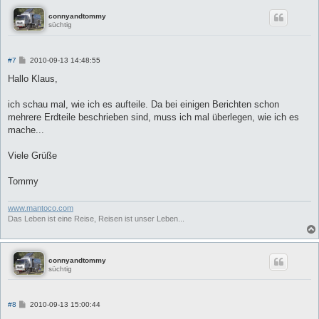
connyandtommy
süchtig
B
#7
2010-09-13 14:48:55
e
i
Hallo Klaus,
t
r
a
ich schau mal, wie ich es aufteile. Da bei einigen Berichten schon
g
mehrere Erdteile beschrieben sind, muss ich mal überlegen, wie ich es
mache...
Viele Grüße
Tommy
www.mantoco.com
Das Leben ist eine Reise, Reisen ist unser Leben...
connyandtommy
süchtig
B
#8
2010-09-13 15:00:44
e