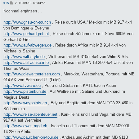
B
#15
2010-09-13 18:33:55
e
i
Nochmal ergänzen ...
t
r
a
http://www.grisu-on-tour.ch
, Reise durch USA / Mexiko mit MB 917 4x4
g
von Dominque & Evelyne
http://www.gerhardgreti.at
, Reise durch Südamerika mit Steyr 680M von
Gerhard & Greti
http://www.auf-abwegen.de
, Reise durch Afrika mit MB 914 4x4 von
Michael & Sabine
http://www.wilt-style.de
, Weltreise mit MB 310er 4x4 von Wilm & Silvi
http://www.auf-achse.info
, Afrika-Reise mit MAN 18.280 4x4 Unicat von
Thomas Waas
http://www.dieweltbereisen.com
, Marokko, Westsahara, Portugal mit MB
914 AK von Edith und Uli (Luigi)
http://www.tvware.eu
, Petra und Stefan mit KAT1 6x6 in Asien
http://www.pistenkuh.de
, Auf Weltreise mit Sabine und Burkhard im
Magirus Deutz
http://www.waypoints.ch
, Edy und Brigitte mit dem MAN TGA 33.480 in
Südamerika
http://www.reise-abenteuer.net
, Karl-Heinz und Hund Vega mit dem MB
917 AK auf Weltreise
http://www.awas-mgd.ch
, Isabella und Thomas mit dem MAN M2000L
14.280 in Afrika
http://www.paulchen-on-tour.de
, Andrea und Achim mit dem MB 911B