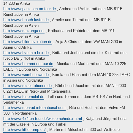
14.280 in Afrika
http://www.paulchen-on-tour.de
, Andrea und Achim mit dem MB 911B
Rundhauber in Afrika
http://www.frosch-laster.de
, Amelie und Till mit dem MB 911 B
Rundhauber in Asien
http://www.muzungu.net
, Katharina und Patrick mit dem MB 911
Rundhauber in Afrika
http://www.hilde-evolution.de
, Anja & Chris mit dem VW-MAN G90 in
Asien und Afrika
http://www.five-in-a-box.de
, Britta und Jochen und die drei Kids mit dem
Iveco Daily 4x4 in Afrika
http://www.brummi-on-tour.de
, Monika und Martin mit dem MAN 10.225
LAEC in Europa und Nordafrika
http://www.wombi.buwe.de
, Karola und Hans mit dem MAN 10.225 LAEC
in Asien und Nordafrika
http://www.reisestationen.de
, Bärbel und Joachim mit dem MAN L2000
8.224 LAEC in Nord- und Mittelamerika
http://www.tesomobil.de
, Lella und Tommi mit dem MB 1017 in Nord- und
Südamerika
http://www.menrad-international.com
, Rita und Rudi mit dem Volvo FM
300 in Nordamerika
http://www.4x4-on-tour.de/welcome/index.html
, Katja und Jörg mit Lena
mit der Gazelle in Europa und Türkei
http://www.littletramp.ch/
, Martin mit Mitsubishi L 300 auf Weltreise