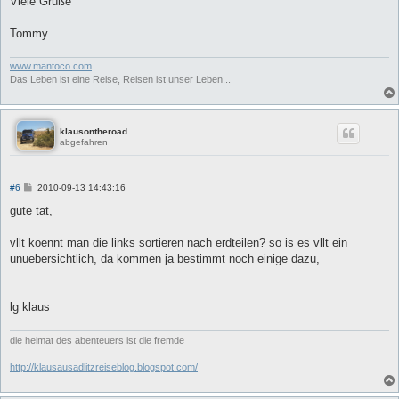
Viele Grüße
Tommy
www.mantoco.com
Das Leben ist eine Reise, Reisen ist unser Leben...
klausontheroad
abgefahren
B
#6
2010-09-13 14:43:16
e
i
gute tat,
t
r
a
vllt koennt man die links sortieren nach erdteilen? so is es vllt ein
g
unuebersichtlich, da kommen ja bestimmt noch einige dazu,
lg klaus
die heimat des abenteuers ist die fremde
http://klausausadlitzreiseblog.blogspot.com/