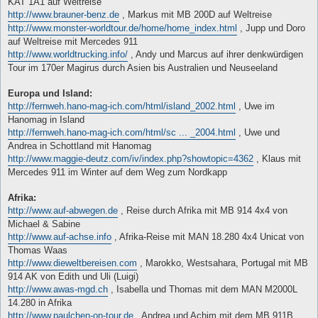
KAT 1A1 auf Weltreise
http://www.brauner-benz.de
, Markus mit MB 200D auf Weltreise
http://www.monster-worldtour.de/home/home_index.html
, Jupp und Doro
auf Weltreise mit Mercedes 911
http://www.worldtrucking.info/
, Andy und Marcus auf ihrer denkwürdigen
Tour im 170er Magirus durch Asien bis Australien und Neuseeland
Europa und Island:
http://fernweh.hano-mag-ich.com/html/island_2002.html
, Uwe im
Hanomag in Island
http://fernweh.hano-mag-ich.com/html/sc ... _2004.html
, Uwe und
Andrea in Schottland mit Hanomag
http://www.maggie-deutz.com/iv/index.php?showtopic=4362
, Klaus mit
Mercedes 911 im Winter auf dem Weg zum Nordkapp
Afrika:
http://www.auf-abwegen.de
, Reise durch Afrika mit MB 914 4x4 von
Michael & Sabine
http://www.auf-achse.info
, Afrika-Reise mit MAN 18.280 4x4 Unicat von
Thomas Waas
http://www.dieweltbereisen.com
, Marokko, Westsahara, Portugal mit MB
914 AK von Edith und Uli (Luigi)
http://www.awas-mgd.ch
, Isabella und Thomas mit dem MAN M2000L
14.280 in Afrika
http://www.paulchen-on-tour.de
, Andrea und Achim mit dem MB 911B