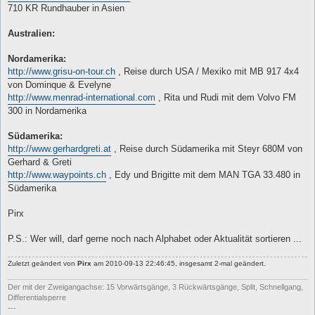
710 KR Rundhauber in Asien
Australien:
Nordamerika:
http://www.grisu-on-tour.ch
, Reise durch USA / Mexiko mit MB 917 4x4
von Dominque & Evelyne
http://www.menrad-international.com
, Rita und Rudi mit dem Volvo FM
300 in Nordamerika
Südamerika:
http://www.gerhardgreti.at
, Reise durch Südamerika mit Steyr 680M von
Gerhard & Greti
http://www.waypoints.ch
, Edy und Brigitte mit dem MAN TGA 33.480 in
Südamerika
Pirx
P.S.: Wer will, darf gerne noch nach Alphabet oder Aktualität sortieren ...
Zuletzt geändert von
Pirx
am 2010-09-13 22:46:45, insgesamt 2-mal geändert.
Der mit der Zweigangachse: 15 Vorwärtsgänge, 3 Rückwärtsgänge, Split, Schnellgang,
Differentialsperre
---