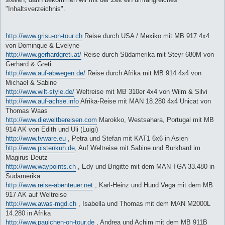
"Inhaltsverzeichnis".
http://www.grisu-on-tour.ch
Reise durch USA / Mexiko mit MB 917 4x4
von Dominque & Evelyne
http://www.gerhardgreti.at/
Reise durch Südamerika mit Steyr 680M von
Gerhard & Greti
http://www.auf-abwegen.de/
Reise durch Afrika mit MB 914 4x4 von
Michael & Sabine
http://www.wilt-style.de/
Weltreise mit MB 310er 4x4 von Wilm & Silvi
http://www.auf-achse.info
Afrika-Reise mit MAN 18.280 4x4 Unicat von
Thomas Waas
http://www.dieweltbereisen.com
Marokko, Westsahara, Portugal mit MB
914 AK von Edith und Uli (Luigi)
http://www.tvware.eu
, Petra und Stefan mit KAT1 6x6 in Asien
http://www.pistenkuh.de
, Auf Weltreise mit Sabine und Burkhard im
Magirus Deutz
http://www.waypoints.ch
, Edy und Brigitte mit dem MAN TGA 33.480 in
Südamerika
http://www.reise-abenteuer.net
, Karl-Heinz und Hund Vega mit dem MB
917 AK auf Weltreise
http://www.awas-mgd.ch
, Isabella und Thomas mit dem MAN M2000L
14.280 in Afrika
http://www.paulchen-on-tour.de
, Andrea und Achim mit dem MB 911B