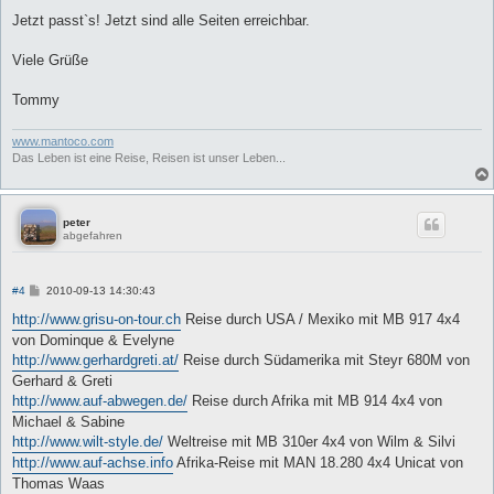
Jetzt passt`s! Jetzt sind alle Seiten erreichbar.
Viele Grüße
Tommy
www.mantoco.com
Das Leben ist eine Reise, Reisen ist unser Leben...
peter
abgefahren
B
#4
2010-09-13 14:30:43
e
i
http://www.grisu-on-tour.ch
Reise durch USA / Mexiko mit MB 917 4x4
t
von Dominque & Evelyne
r
a
http://www.gerhardgreti.at/
Reise durch Südamerika mit Steyr 680M von
g
Gerhard & Greti
http://www.auf-abwegen.de/
Reise durch Afrika mit MB 914 4x4 von
Michael & Sabine
http://www.wilt-style.de/
Weltreise mit MB 310er 4x4 von Wilm & Silvi
http://www.auf-achse.info
Afrika-Reise mit MAN 18.280 4x4 Unicat von
Thomas Waas