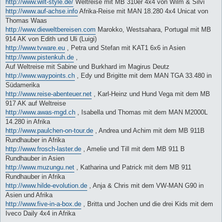
http://www.wilt-style.de/
Weltreise mit MB 310er 4x4 von Wilm & Silvi
http://www.auf-achse.info
Afrika-Reise mit MAN 18.280 4x4 Unicat von
Thomas Waas
http://www.dieweltbereisen.com
Marokko, Westsahara, Portugal mit MB
914 AK von Edith und Uli (Luigi)
http://www.tvware.eu
, Petra und Stefan mit KAT1 6x6 in Asien
http://www.pistenkuh.de
,
Auf Weltreise mit Sabine und Burkhard im Magirus Deutz
http://www.waypoints.ch
, Edy und Brigitte mit dem MAN TGA 33.480 in
Südamerika
http://www.reise-abenteuer.net
, Karl-Heinz und Hund Vega mit dem MB
917 AK auf Weltreise
http://www.awas-mgd.ch
, Isabella und Thomas mit dem MAN M2000L
14.280 in Afrika
http://www.paulchen-on-tour.de
, Andrea und Achim mit dem MB 911B
Rundhauber in Afrika
http://www.frosch-laster.de
, Amelie und Till mit dem MB 911 B
Rundhauber in Asien
http://www.muzungu.net
, Katharina und Patrick mit dem MB 911
Rundhauber in Afrika
http://www.hilde-evolution.de
, Anja & Chris mit dem VW-MAN G90 in
Asien und Afrika
http://www.five-in-a-box.de
, Britta und Jochen und die drei Kids mit dem
Iveco Daily 4x4 in Afrika