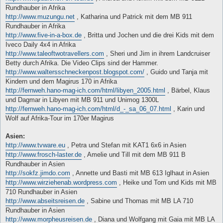
Rundhauber in Afrika
http://www.muzungu.net
, Katharina und Patrick mit dem MB 911
Rundhauber in Afrika
http://www.five-in-a-box.de
, Britta und Jochen und die drei Kids mit dem
Iveco Daily 4x4 in Afrika
http://www.taleoftwotravellers.com
, Sheri und Jim in ihrem Landcruiser
Betty durch Afrika. Die Video Clips sind der Hammer.
http://www.waltersschneckenpost.blogspot.com/
, Guido und Tanja mit
Kindern und dem Magirus 170 in Afrika
http://fernweh.hano-mag-ich.com/html/libyen_2005.html
, Bärbel, Klaus
und Dagmar in Libyen mit MB 911 und Unimog 1300L
http://fernweh.hano-mag-ich.com/html/d_-_sa_06_07.html
, Karin und
Wolf auf Afrika-Tour im 170er Magirus
Asien:
http://www.tvware.eu
, Petra und Stefan mit KAT1 6x6 in Asien
http://www.frosch-laster.de
, Amelie und Till mit dem MB 911 B
Rundhauber in Asien
http://sokfz.jimdo.com
, Annette und Basti mit MB 613 Iglhaut in Asien
http://www.wirziehenab.wordpress.com
, Heike und Tom und Kids mit MB
710 Rundhauber in Asien
http://www.abseitsreisen.de
, Sabine und Thomas mit MB LA 710
Rundhauber in Asien
http://www.morpheusreisen.de
, Diana und Wolfgang mit Gaia mit MB LA