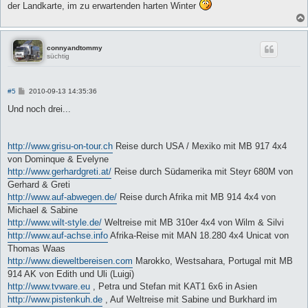
der Landkarte, im zu erwartenden harten Winter
connyandtommy
süchtig
B
#5
2010-09-13 14:35:36
e
i
Und noch drei...
t
r
a
g
http://www.grisu-on-tour.ch
Reise durch USA / Mexiko mit MB 917 4x4
von Dominque & Evelyne
http://www.gerhardgreti.at/
Reise durch Südamerika mit Steyr 680M von
Gerhard & Greti
http://www.auf-abwegen.de/
Reise durch Afrika mit MB 914 4x4 von
Michael & Sabine
http://www.wilt-style.de/
Weltreise mit MB 310er 4x4 von Wilm & Silvi
http://www.auf-achse.info
Afrika-Reise mit MAN 18.280 4x4 Unicat von
Thomas Waas
http://www.dieweltbereisen.com
Marokko, Westsahara, Portugal mit MB
914 AK von Edith und Uli (Luigi)
http://www.tvware.eu
, Petra und Stefan mit KAT1 6x6 in Asien
http://www.pistenkuh.de
, Auf Weltreise mit Sabine und Burkhard im