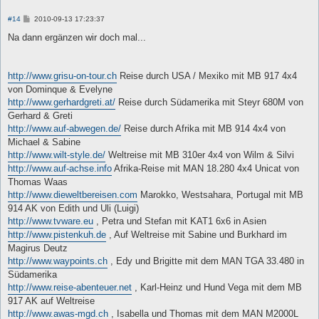
B
#14
2010-09-13 17:23:37
e
i
Na dann ergänzen wir doch mal...
t
r
a
g
http://www.grisu-on-tour.ch
Reise durch USA / Mexiko mit MB 917 4x4
von Dominque & Evelyne
http://www.gerhardgreti.at/
Reise durch Südamerika mit Steyr 680M von
Gerhard & Greti
http://www.auf-abwegen.de/
Reise durch Afrika mit MB 914 4x4 von
Michael & Sabine
http://www.wilt-style.de/
Weltreise mit MB 310er 4x4 von Wilm & Silvi
http://www.auf-achse.info
Afrika-Reise mit MAN 18.280 4x4 Unicat von
Thomas Waas
http://www.dieweltbereisen.com
Marokko, Westsahara, Portugal mit MB
914 AK von Edith und Uli (Luigi)
http://www.tvware.eu
, Petra und Stefan mit KAT1 6x6 in Asien
http://www.pistenkuh.de
, Auf Weltreise mit Sabine und Burkhard im
Magirus Deutz
http://www.waypoints.ch
, Edy und Brigitte mit dem MAN TGA 33.480 in
Südamerika
http://www.reise-abenteuer.net
, Karl-Heinz und Hund Vega mit dem MB
917 AK auf Weltreise
http://www.awas-mgd.ch
, Isabella und Thomas mit dem MAN M2000L