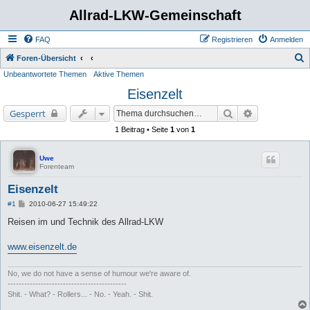
Allrad-LKW-Gemeinschaft
FAQ
Registrieren
Anmelden
S
Foren-Übersicht
Unbeantwortete Themen
Aktive Themen
u
Eisenzelt
c
h
Suche
Erweiterte Su
Gesperrt
e
1 Beitrag • Seite
1
von
1
Uwe
Forenteam
Eisenzelt
B
#1
2010-06-27 15:49:22
e
i
Reisen im und Technik des Allrad-LKW
t
r
a
www.eisenzelt.de
g
No, we do not have a sense of humour we're aware of.
-------------------------------------------
Shit. - What? - Rollers... - No. - Yeah. - Shit.