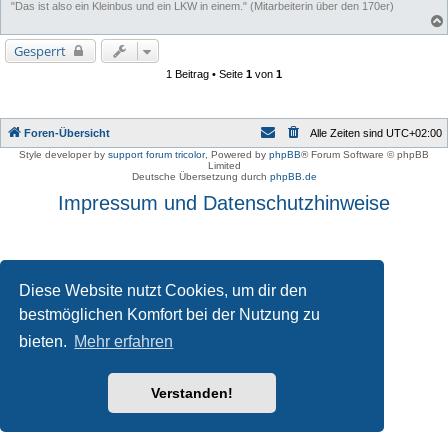
"Das ist also ein Kleinbus und ein LKW in einem." (Mitarbeiterin über den 170er)
Gesperrt
1 Beitrag • Seite
1
von
1
Foren-Übersicht
Alle Zeiten sind
UTC+02:00
Style developer by
support forum tricolor
,
Powered by
phpBB
® Forum Software © phpBB
Limited
Deutsche Übersetzung durch
phpBB.de
Impressum und Datenschutzhinweise
Diese Website nutzt Cookies, um dir den
bestmöglichen Komfort bei der Nutzung zu
bieten.
Mehr erfahren
Verstanden!