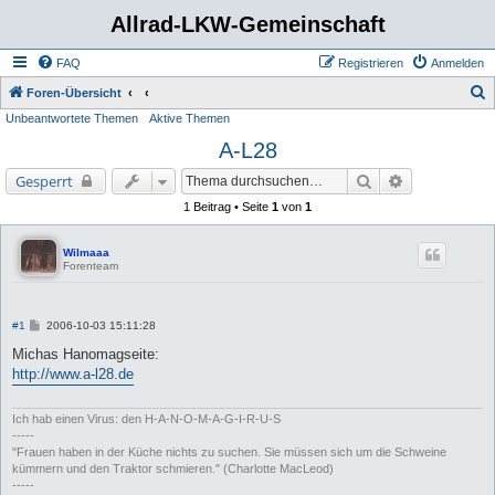
Allrad-LKW-Gemeinschaft
FAQ
Registrieren
Anmelden
S
Foren-Übersicht
Unbeantwortete Themen
Aktive Themen
u
A-L28
c
h
Suche
Erweiterte Su
Gesperrt
e
1 Beitrag • Seite
1
von
1
Wilmaaa
Forenteam
B
#1
2006-10-03 15:11:28
e
i
Michas Hanomagseite:
t
http://www.a-l28.de
r
a
g
Ich hab einen Virus: den H-A-N-O-M-A-G-I-R-U-S
-----
"Frauen haben in der Küche nichts zu suchen. Sie müssen sich um die Schweine
kümmern und den Traktor schmieren." (Charlotte MacLeod)
-----