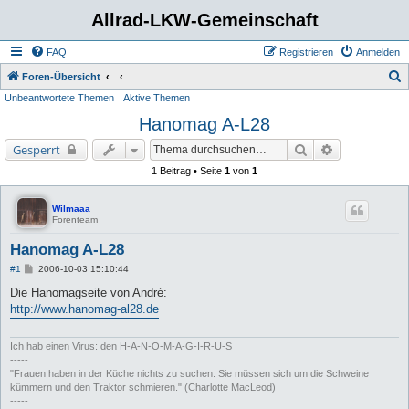
Allrad-LKW-Gemeinschaft
FAQ
Registrieren
Anmelden
S
Foren-Übersicht
Unbeantwortete Themen
Aktive Themen
u
Hanomag A-L28
c
h
Suche
Erweiterte Su
Gesperrt
e
1 Beitrag • Seite
1
von
1
Wilmaaa
Forenteam
Hanomag A-L28
B
#1
2006-10-03 15:10:44
e
i
Die Hanomagseite von André:
t
http://www.hanomag-al28.de
r
a
g
Ich hab einen Virus: den H-A-N-O-M-A-G-I-R-U-S
-----
"Frauen haben in der Küche nichts zu suchen. Sie müssen sich um die Schweine
kümmern und den Traktor schmieren." (Charlotte MacLeod)
-----