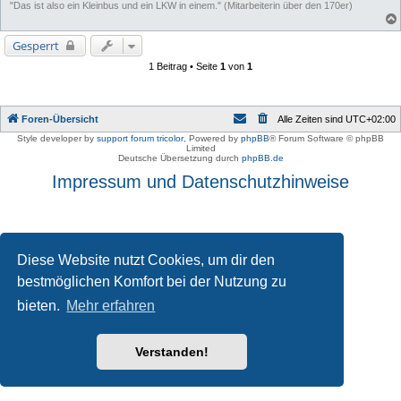
"Das ist also ein Kleinbus und ein LKW in einem." (Mitarbeiterin über den 170er)
Gesperrt
1 Beitrag • Seite
1
von
1
Foren-Übersicht
Alle Zeiten sind
UTC+02:00
Style developer by
support forum tricolor
,
Powered by
phpBB
® Forum Software © phpBB
Limited
Deutsche Übersetzung durch
phpBB.de
Impressum und Datenschutzhinweise
Diese Website nutzt Cookies, um dir den
bestmöglichen Komfort bei der Nutzung zu
bieten.
Mehr erfahren
Verstanden!