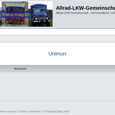
Allrad-LKW-Gemeinscha
Allrad-LKW-Gemeinschaft - mit freundlicher Un
Unimurr
 Suche
Nachricht
mern und den Traktor schmieren." (Charlotte MacLeod)