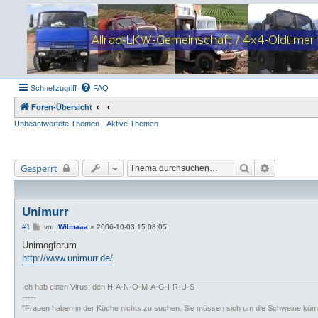
Schnellzugriff
FAQ
Foren-Übersicht
Unbeantwortete Themen
Aktive Themen
Suche
Erweiterte
Gesperrt
Unimurr
B
#1
von
Wilmaaa
»
2006-10-03 15:08:05
e
i
Unimogforum
t
http://www.unimurr.de/
r
a
g
Ich hab einen Virus: den H-A-N-O-M-A-G-I-R-U-S
-----
"Frauen haben in der Küche nichts zu suchen. Sie müssen sich um die Schweine küm