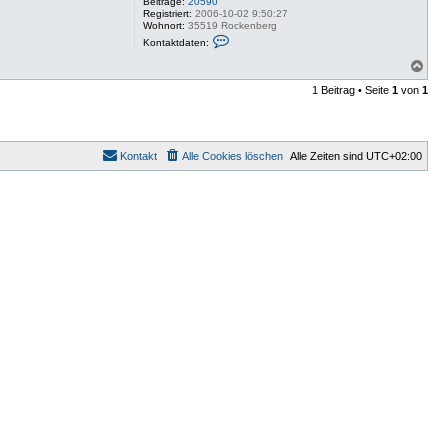
Beiträge:
20590
Registriert:
2006-10-02 9:50:27
Wohnort:
35519 Rockenberg
K
Kontaktdaten:
o
n
N
t
a
a
1 Beitrag • Seite
1
von
1
c
k
h
t
o
d
a
b
t
e
Kontakt
Alle Cookies löschen
Alle Zeiten sind
UTC+02:00
e
n
n
v
o
n
W
i
l
m
a
a
a