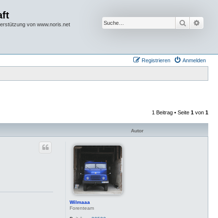
ft
Suche
Erwei
terstützung von www.noris.net
Registrieren
Anmelden
1 Beitrag • Seite
1
von
1
Autor
Wilmaaa
Forenteam