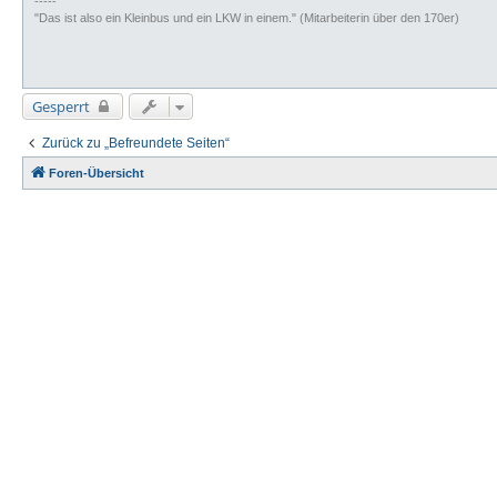
-----
"Das ist also ein Kleinbus und ein LKW in einem." (Mitarbeiterin über den 170er)
Gesperrt
Zurück zu „Befreundete Seiten“
Foren-Übersicht