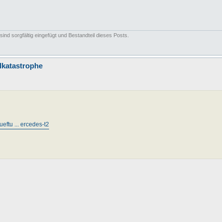
nd sorgfältig eingefügt und Bestandteil dieses Posts.
llkatastrophe
ueftu ... ercedes-t2