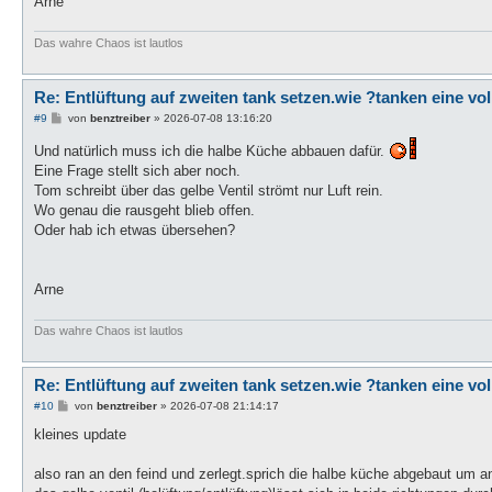
Arne
Das wahre Chaos ist lautlos
Re: Entlüftung auf zweiten tank setzen.wie ?tanken eine vo
B
#9
von
benztreiber
»
2026-07-08 13:16:20
e
i
Und natürlich muss ich die halbe Küche abbauen dafür.
t
Eine Frage stellt sich aber noch.
r
a
Tom schreibt über das gelbe Ventil strömt nur Luft rein.
g
Wo genau die rausgeht blieb offen.
Oder hab ich etwas übersehen?
Arne
Das wahre Chaos ist lautlos
Re: Entlüftung auf zweiten tank setzen.wie ?tanken eine vo
B
#10
von
benztreiber
»
2026-07-08 21:14:17
e
i
kleines update
t
r
a
also ran an den feind und zerlegt.sprich die halbe küche abgebaut um
g