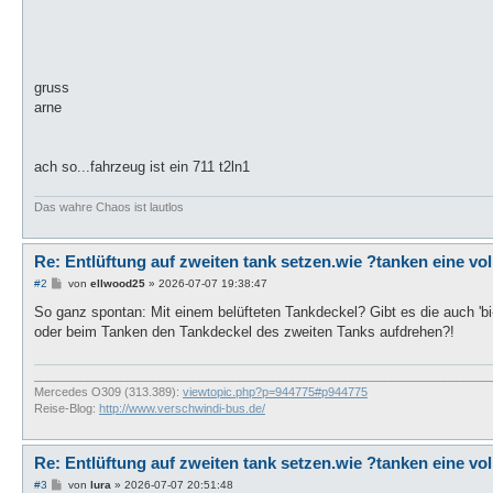
gruss
arne
ach so...fahrzeug ist ein 711 t2ln1
Das wahre Chaos ist lautlos
Re: Entlüftung auf zweiten tank setzen.wie ?tanken eine vo
B
#2
von
ellwood25
»
2026-07-07 19:38:47
e
i
So ganz spontan: Mit einem belüfteten Tankdeckel? Gibt es die auch 'bi-
t
oder beim Tanken den Tankdeckel des zweiten Tanks aufdrehen?!
r
a
g
_____________________________________________________________________
Mercedes O309 (313.389):
viewtopic.php?p=944775#p944775
Reise-Blog:
http://www.verschwindi-bus.de/
Re: Entlüftung auf zweiten tank setzen.wie ?tanken eine vo
B
#3
von
lura
»
2026-07-07 20:51:48