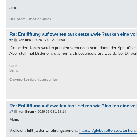
arne
Das wahre Chaos ist lautlos
Re: Entlüftung auf zweiten tank setzen.wie ?tanken eine vo
B
#6
von
lura
»
2026-07-07 22:21:50
e
i
Die beiden Tanks werden ja unten verbunden sein, damit der Sprit rüber
t
Aber stell mal Bilder ein, das hört sich besonders an, was da bei Dir verb
r
a
g
Gruß
Bernd
Gewinne Zeit durch Langsamkeit
Re: Entlüftung auf zweiten tank setzen.wie ?tanken eine vo
B
#7
von
Strom
»
2026-07-08 1:18:18
e
i
Moin.
t
r
a
Vielleicht hilft ja der Erfahrungsbericht:
https://7globetrotters.de/tankentl
g