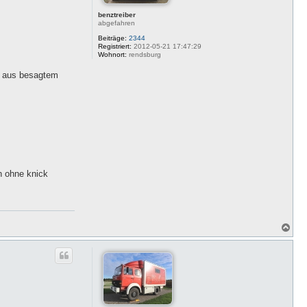
benztreiber
abgefahren
Beiträge:
2344
Registriert:
2012-05-21 17:47:29
Wohnort:
rendsburg
h aus besagtem
n ohne knick
N
a
c
h
o
b
e
n