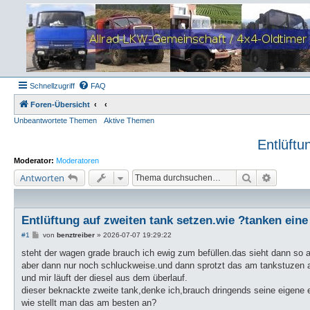
Schnellzugriff
FAQ
Foren-Übersicht
Unbeantwortete Themen
Aktive Themen
Entlüftu
Moderator:
Moderatoren
Suche
Erweiter
Antworten
Entlüftung auf zweiten tank setzen.wie ?tanken eine
B
#1
von
benztreiber
»
2026-07-07 19:29:22
e
i
steht der wagen grade brauch ich ewig zum befüllen.das sieht dann so au
t
aber dann nur noch schluckweise.und dann sprotzt das am tankstuzen au
r
a
und mir läuft der diesel aus dem überlauf.
g
dieser beknackte zweite tank,denke ich,brauch dringends seine eigene e
wie stellt man das am besten an?