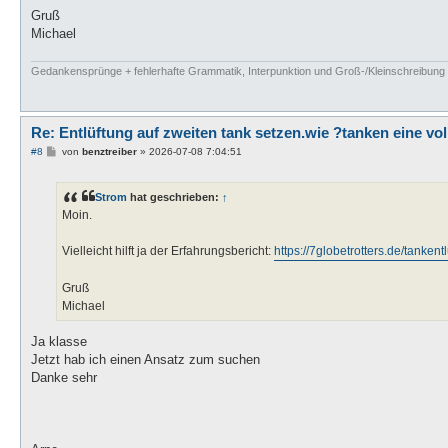
Gruß
Michael
Gedankensprünge + fehlerhafte Grammatik, Interpunktion und Groß-/Kleinschreibung si
Re: Entlüftung auf zweiten tank setzen.wie ?tanken eine vo
B
#8
von
benztreiber
»
2026-07-08 7:04:51
e
i
t
Strom
hat geschrieben:
↑
r
a
Moin.
g
Vielleicht hilft ja der Erfahrungsbericht:
https://7globetrotters.de/tankentl
Gruß
Michael
Ja klasse
Jetzt hab ich einen Ansatz zum suchen
Danke sehr