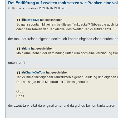
Re: Entlüftung auf zweiten tank setzen.wie ?tanken eine vo
B
#5
von
benztreiber
»
2026-07-07 21:35:40
e
i
t
ellwood25
hat geschrieben:
↑
r
a
So ganz spontan: Mit einem belüfteten Tankdeckel? Gibt es die auch 'bi
g
oder beim Tanken den Tankdeckel des zweiten Tanks aufdrehen?!
der tank hat keinen eigenen deckel.ich konnte nirgends einen entdecken
lura
hat geschrieben:
↑
Moin Arne ,neben der Verbindung unten rum noch eine Verbindung zwis
unten rum?
CharlieOnTour
hat geschrieben:
↑
Tanks immer mit eigenem Tankstutzen eigener Belüftung und eigenen Le
Das hat sogar mein Motorrad mit 2 Tanks genauso.
Gruß
Chris
der zweit tank sitzt da original unter und da gibt es keinen tankstutzen