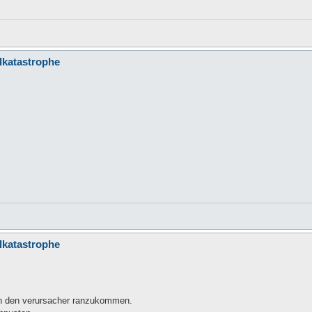
llkatastrophe
llkatastrophe
 an den verursacher ranzukommen.