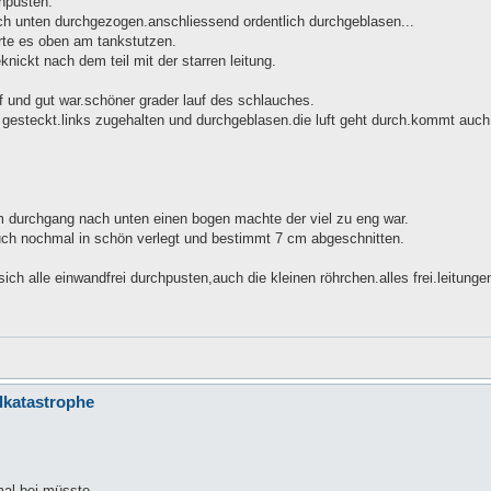
chpusten.
ch unten durchgezogen.anschliessend ordentlich durchgeblasen...
erte es oben am tankstutzen.
knickt nach dem teil mit der starren leitung.
 und gut war.schöner grader lauf des schlauches.
 gesteckt.links zugehalten und durchgeblasen.die luft geht durch.kommt auc
 durchgang nach unten einen bogen machte der viel zu eng war.
auch nochmal in schön verlegt und bestimmt 7 cm abgeschnitten.
ch alle einwandfrei durchpusten,auch die kleinen röhrchen.alles frei.leitunge
llkatastrophe
mal bei müsste ..