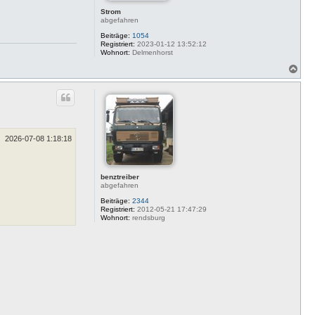
Strom
abgefahren
Beiträge:
1054
Registriert:
2023-01-12 13:52:12
Wohnort:
Delmenhorst
N
a
c
h
o
b
e
n
2026-07-08 1:18:18
benztreiber
abgefahren
Beiträge:
2344
Registriert:
2012-05-21 17:47:29
Wohnort:
rendsburg