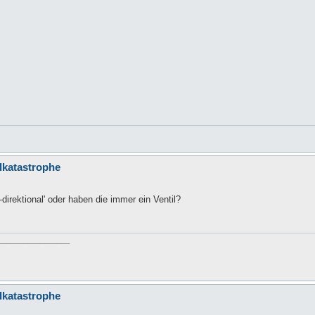
llkatastrophe
direktional' oder haben die immer ein Ventil?
_________________
llkatastrophe