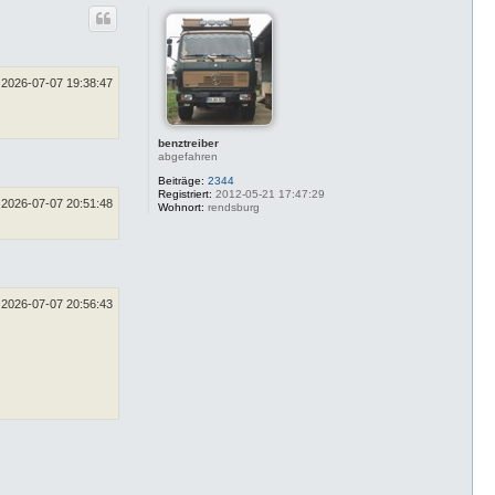
c
k
h
t
o
d
a
b
t
e
e
n
2026-07-07 19:38:47
n
v
o
n
C
benztreiber
h
abgefahren
a
r
Beiträge:
2344
l
Registriert:
2012-05-21 17:47:29
2026-07-07 20:51:48
i
Wohnort:
rendsburg
e
O
n
T
o
u
r
2026-07-07 20:56:43