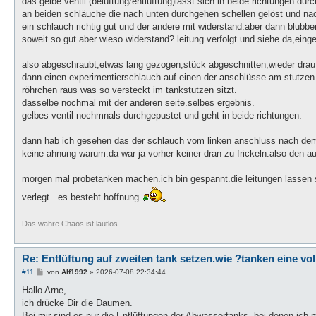
das gelbe ventil (belüftung/entlüftung)lässt sich in beide richtungen dur
an beiden schläuche die nach unten durchgehen schellen gelöst und na
ein schlauch richtig gut und der andere mit widerstand.aber dann blubb
soweit so gut.aber wieso widerstand?.leitung verfolgt und siehe da,einge
also abgeschraubt,etwas lang gezogen,stück abgeschnitten,wieder drauf
dann einen experimentierschlauch auf einen der anschlüsse am stutzen
röhrchen raus was so versteckt im tankstutzen sitzt.
dasselbe nochmal mit der anderen seite.selbes ergebnis.
gelbes ventil nochmnals durchgepustet und geht in beide richtungen.
dann hab ich gesehen das der schlauch vom linken anschluss nach dem
keine ahnung warum.da war ja vorher keiner dran zu frickeln.also den 
morgen mal probetanken machen.ich bin gespannt.die leitungen lassen si
verlegt...es besteht hoffnung
Das wahre Chaos ist lautlos
Re: Entlüftung auf zweiten tank setzen.wie ?tanken eine vo
B
#11
von
Alf1992
»
2026-07-08 22:34:44
e
i
Hallo Arne,
t
ich drücke Dir die Daumen.
r
a
Bei mir sind es nur die Entlüftungen der Abwassertanks, bei denen ich 