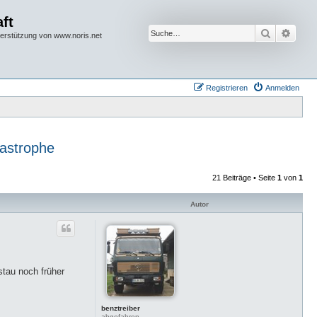
ft
Suche
Erwei
terstützung von www.noris.net
Registrieren
Anmelden
tastrophe
21 Beiträge • Seite
1
von
1
Autor
stau noch früher
benztreiber
abgefahren