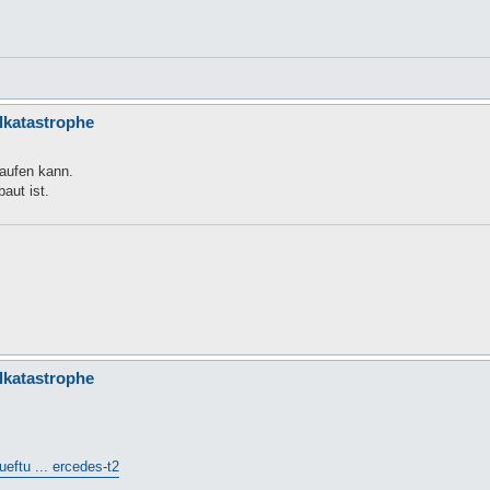
llkatastrophe
laufen kann.
aut ist.
llkatastrophe
ueftu ... ercedes-t2