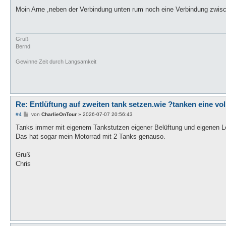
e
i
Moin Arne ,neben der Verbindung unten rum noch eine Verbindung zwisc
t
r
a
g
Gruß
Bernd
Gewinne Zeit durch Langsamkeit
Re: Entlüftung auf zweiten tank setzen.wie ?tanken eine vo
B
#4
von
CharlieOnTour
»
2026-07-07 20:56:43
e
i
Tanks immer mit eigenem Tankstutzen eigener Belüftung und eigenen Le
t
Das hat sogar mein Motorrad mit 2 Tanks genauso.
r
a
g
Gruß
Chris