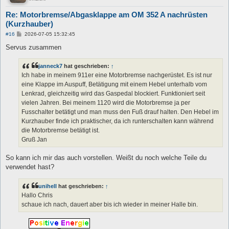
Re: Motorbremse/Abgasklappe am OM 352 A nachrüsten
(Kurzhauber)
B
#16
2026-07-05 15:32:45
e
i
Servus zusammen
t
r
a
janneck7
hat geschrieben:
↑
g
Ich habe in meinem 911er eine Motorbremse nachgerüstet. Es ist nur
eine Klappe im Auspuff, Betätigung mit einem Hebel unterhalb vom
Lenkrad, gleichzeitig wird das Gaspedal blockiert. Funktioniert seit
vielen Jahren. Bei meinem 1120 wird die Motorbremse ja per
Fusschalter betätigt und man muss den Fuß drauf halten. Den Hebel im
Kurzhauber finde ich praktischer, da ich runterschalten kann während
die Motorbremse betätigt ist.
Gruß Jan
So kann ich mir das auch vorstellen. Weißt du noch welche Teile du
verwendet hast?
unihell
hat geschrieben:
↑
Hallo Chris
schaue ich nach, dauert aber bis ich wieder in meiner Halle bin.