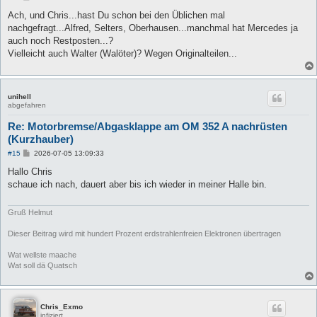
e
i
Ach, und Chris...hast Du schon bei den Üblichen mal
t
nachgefragt...Alfred, Selters, Oberhausen...manchmal hat Mercedes ja
r
a
auch noch Restposten...?
g
Vielleicht auch Walter (Walöter)? Wegen Originalteilen...
unihell
abgefahren
Re: Motorbremse/Abgasklappe am OM 352 A nachrüsten
(Kurzhauber)
B
#15
2026-07-05 13:09:33
e
i
Hallo Chris
t
schaue ich nach, dauert aber bis ich wieder in meiner Halle bin.
r
a
g
Gruß Helmut
Dieser Beitrag wird mit hundert Prozent erdstrahlenfreien Elektronen übertragen
Wat wellste maache
Wat soll dä Quatsch
Chris_Exmo
infiziert