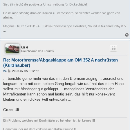
Sisu (finnisch) die positivste Umschreibung für Dickschädel.
Da ist man ständig dran die Karren zu verbessern, schlechter werden sie ganz von
alleine.
Magirus-Deutz 170D11FA ... Bild in Cinemascope extrabreit, Sound in 6-kanal Dolby 8.5
...
Ulf H
Rauchsäule des Forums
Re: Motorbremse/Abgasklappe am OM 352 A nachrüsten
(Kurzhauber)
B
#4
2026-07-05 8:12:52
e
i
... berichte gerne mehr wie das mit den Bremsen zuging ... ausreichend
t
langsam, also mit dem selben Gang bergab wie rauf hat das mitm Hano
r
a
selbst mit Ahnänger gut geklappt ... mangelndes Verständniss der
g
Mittrafikanten kann schon mal lästig sein, das hilft nur konsekvent
bleiben und ein dickes Fell entwickeln ...
Gruss Ulf
Ein Problem, welches mit Bordmitteln zu beheben ist, ist keines !!!
Hanomag, der mit dem vollnussigen Kaltlaufsound !!