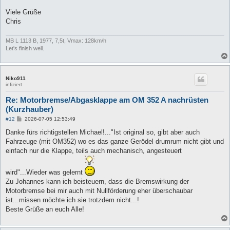
Viele Grüße
Chris
MB L 1113 B, 1977, 7,5t, Vmax: 128km/h
Let's finish well.
Niko911
infiziert
Re: Motorbremse/Abgasklappe am OM 352 A nachrüsten
(Kurzhauber)
B
#12
2026-07-05 12:53:49
e
i
Danke fürs richtigstellen Michael!..."Ist original so, gibt aber auch
t
Fahrzeuge (mit OM352) wo es das ganze Gerödel drumrum nicht gibt und
r
a
einfach nur die Klappe, teils auch mechanisch, angesteuert
g
wird"...Wieder was gelernt
Zu Johannes kann ich beisteuern, dass die Bremswirkung der
Motorbremse bei mir auch mit Nullförderung eher überschaubar
ist...missen möchte ich sie trotzdem nicht...!
Beste Grüße an euch Alle!