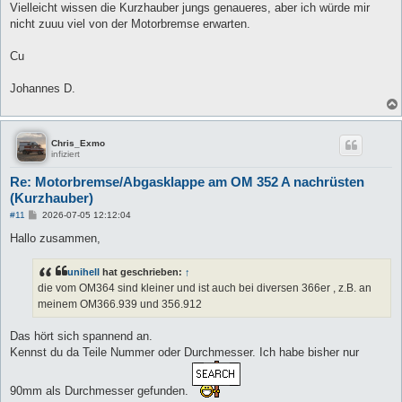
Vielleicht wissen die Kurzhauber jungs genaueres, aber ich würde mir
nicht zuuu viel von der Motorbremse erwarten.
Cu
Johannes D.
Chris_Exmo
infiziert
Re: Motorbremse/Abgasklappe am OM 352 A nachrüsten
(Kurzhauber)
B
#11
2026-07-05 12:12:04
e
i
Hallo zusammen,
t
r
a
unihell
hat geschrieben:
↑
g
die vom OM364 sind kleiner und ist auch bei diversen 366er , z.B. an
meinem OM366.939 und 356.912
Das hört sich spannend an.
Kennst du da Teile Nummer oder Durchmesser. Ich habe bisher nur
90mm als Durchmesser gefunden.