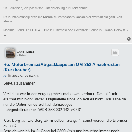
Sisu (finnisch) die positivste Umschreibung für Dickschädel.
Da ist man ständig dran die Karren zu verbessern, schlechter werden sie ganz von
alleine.
Magirus-Deutz 170D11FA ... Bild in Cinemascope extrabreit, Sound in 6-kanal Dolby 8.5
...
Chris_Exmo
infiziert
Re: Motorbremse/Abgasklappe am OM 352 A nachrüsten
(Kurzhauber)
B
#5
2026-07-05 8:27:47
e
i
Servus zusammen,
t
r
a
Vielleicht war in der Vergangenheit mal etwas verbaut. Das hilft mir
g
erstmal mlb nicht weiter. Originalteile finde ich aktuell nicht. Ich sähe da
nur die Option eines Schlachtfahrzeuges.
Fahrgestellnummer: WDB 358 002 142 769 31
Klar, Berg auf wie Berg ab im selben Gang. -> sonst werden die Bremsen
zu heiß.
Berg ab war ich im 2. Gang bei 2800u/min und brauchte immer noch