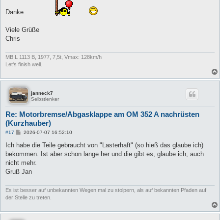
Danke.
Viele Grüße
Chris
MB L 1113 B, 1977, 7,5t, Vmax: 128km/h
Let's finish well.
janneck7
Selbstlenker
Re: Motorbremse/Abgasklappe am OM 352 A nachrüsten
(Kurzhauber)
B
#17
2026-07-07 16:52:10
e
i
Ich habe die Teile gebraucht von "Lasterhaft" (so hieß das glaube ich)
t
bekommen. Ist aber schon lange her und die gibt es, glaube ich, auch
r
a
nicht mehr.
g
Gruß Jan
Es ist besser auf unbekannten Wegen mal zu stolpern, als auf bekannten Pfaden auf
der Stelle zu treten.