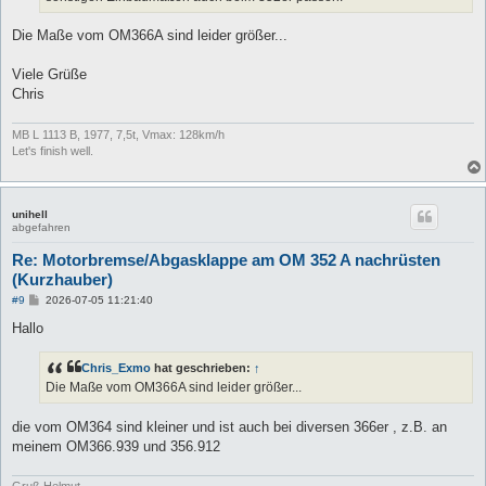
Die Maße vom OM366A sind leider größer...
Viele Grüße
Chris
MB L 1113 B, 1977, 7,5t, Vmax: 128km/h
Let's finish well.
unihell
abgefahren
Re: Motorbremse/Abgasklappe am OM 352 A nachrüsten
(Kurzhauber)
B
#9
2026-07-05 11:21:40
e
i
Hallo
t
r
a
Chris_Exmo
hat geschrieben:
↑
g
Die Maße vom OM366A sind leider größer...
die vom OM364 sind kleiner und ist auch bei diversen 366er , z.B. an
meinem OM366.939 und 356.912