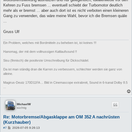
r
a
Kehren zu Fuss bremsen ... eventuell schiebt der Turbomotor deutlich
g
mehr als er bremst ... aber auch dort ist es nicht verboten einen kleineren
Gang zu verwenden, das wäre meine Wahl, bevor ich die Bremsen quäle
...
Gruss Ulf
Ein Problem, welches mit Bordmitteln zu beheben ist, ist keines !!!
Hanomag, der mit dem vollnussigen Kaltlaufsound !!
Sisu (finnisch) die positivste Umschreibung für Dickschädel.
Da ist man ständig dran die Karren zu verbessern, schlechter werden sie ganz von
alleine.
Magirus-Deutz 170D11FA ... Bild in Cinemascope extrabreit, Sound in 6-kanal Dolby 8.5
...
MichaelW
süchtig
Re: Motorbremse/Abgasklappe am OM 352 A nachrüsten
(Kurzhauber)
B
#7
2026-07-05 9:26:13
e