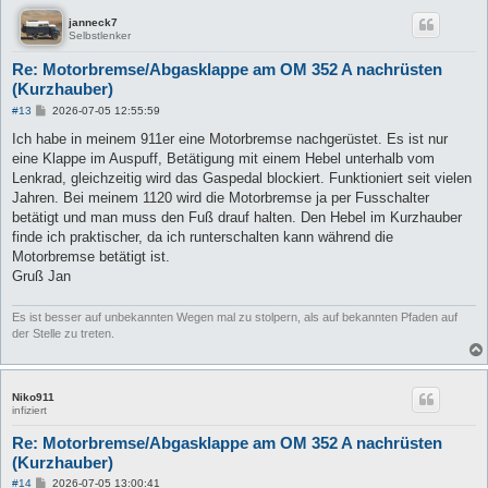
janneck7
Selbstlenker
Re: Motorbremse/Abgasklappe am OM 352 A nachrüsten
(Kurzhauber)
B
#13
2026-07-05 12:55:59
e
i
Ich habe in meinem 911er eine Motorbremse nachgerüstet. Es ist nur
t
eine Klappe im Auspuff, Betätigung mit einem Hebel unterhalb vom
r
a
Lenkrad, gleichzeitig wird das Gaspedal blockiert. Funktioniert seit vielen
g
Jahren. Bei meinem 1120 wird die Motorbremse ja per Fusschalter
betätigt und man muss den Fuß drauf halten. Den Hebel im Kurzhauber
finde ich praktischer, da ich runterschalten kann während die
Motorbremse betätigt ist.
Gruß Jan
Es ist besser auf unbekannten Wegen mal zu stolpern, als auf bekannten Pfaden auf
der Stelle zu treten.
Niko911
infiziert
Re: Motorbremse/Abgasklappe am OM 352 A nachrüsten
(Kurzhauber)
B
#14
2026-07-05 13:00:41