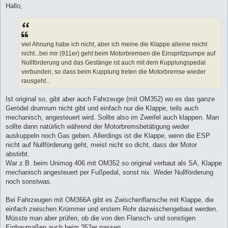
i
Hallo,
t
r
a
g
viel Ahnung habe ich nicht, aber ich meine die Klappe alleine reicht
nicht...bei mir (911er) geht beim Motorbremsen die Einspritzpumpe auf
Nullförderung und das Gestänge ist auch mit dem Kupplungspedal
verbunden, so dass beim Kupplung treten die Motorbremse wieder
rausgeht...
Ist original so, gibt aber auch Fahrzeuge (mit OM352) wo es das ganze
Gerödel drumrum nicht gibt und einfach nur die Klappe, teils auch
mechanisch, angesteuert wird. Sollte also im Zweifel auch klappen. Man
sollte dann natürlich während der Motorbremsbetätigung weder
auskuppeln noch Gas geben. Allerdings ist die Klappe, wenn die ESP
nicht auf Nullförderung geht, meist nicht so dicht, dass der Motor
abstirbt.
War z.B. beim Unimog 406 mit OM352 so original verbaut als SA, Klappe
mechanisch angesteuert per Fußpedal, sonst nix. Weder Nullförderung
noch sonstwas.
Bei Fahrzeugen mit OM366A gibt es Zwischenflansche mit Klappe, die
einfach zwischen Krümmer und erstem Rohr dazwischengebaut werden.
Müsste man aber prüfen, ob die von den Flansch- und sonstigen
Einbaumaßen auch beim 352er passen.