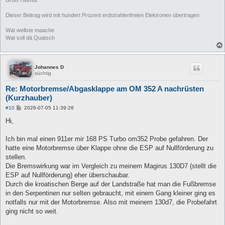
Gruß Helmut
Dieser Beitrag wird mit hundert Prozent erdstrahlenfreien Elektronen übertragen
Wat wellste maache
Wat soll dä Quatsch
Johannes D
süchtig
Re: Motorbremse/Abgasklappe am OM 352 A nachrüsten
(Kurzhauber)
B
#10
2026-07-05 11:39:26
e
i
Hi,
t
r
a
Ich bin mal einen 911er mir 168 PS Turbo om352 Probe gefahren. Der
g
hatte eine Motorbremse über Klappe ohne die ESP auf Nullförderung zu
stellen.
Die Bremswirkung war im Vergleich zu meinem Magirus 130D7 (stellt die
ESP auf Nullförderung) eher überschaubar.
Durch die kroatischen Berge auf der Landstraße hat man die Fußbremse
in den Serpentinen nur selten gebraucht, mit einem Gang kleiner ging es
notfalls nur mit der Motorbremse. Also mit meinem 130d7, die Probefahrt
ging nicht so weit.