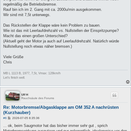
regelmäßig die Betriebsbremse.
Rauf bin ich im 2. Gang mit ca. 2000u/min ausgekommen.
Wir sind mit 7,5t unterwegs.
Das Rückstellen der Klappe wäre kein Problem zu bauen.
Wie ist das mit Leerlaufdrehzahl vs. Nullstellen der Einspritzpumpe?
Macht das einen großen Unterschied?
(Aktuell geht der Motor ja auch auf Leerlaufdrehzahl. Natürlich würde
Nullstellung noch etwas näher bremsen.)
Viele Grüße
Chris
MB L 1113 B, 1977, 7,5t, Vmax: 128km/h
Let's finish well.
Ulf H
Rauchsäule des Forums
Re: Motorbremse/Abgasklappe am OM 352 A nachrüsten
(Kurzhauber)
B
#6
2026-07-05 8:35:36
e
i
... ok, beim Saugmotor hat das bisher immer sehr gut , sprich
t
Motorbremswirkung ausnutzen und nur gelegentlich, idealerweise vor den