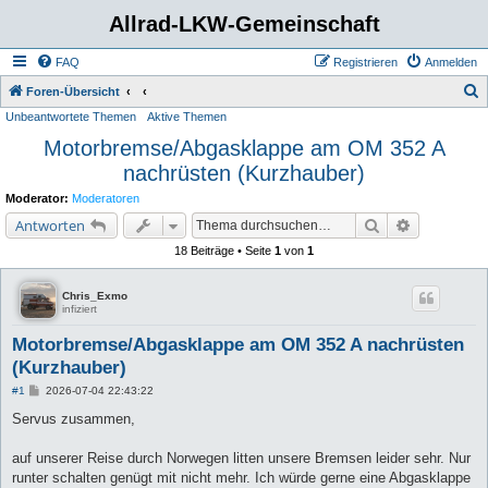
Allrad-LKW-Gemeinschaft
FAQ
Registrieren
Anmelden
S
Foren-Übersicht
Unbeantwortete Themen
Aktive Themen
u
Motorbremse/Abgasklappe am OM 352 A
c
nachrüsten (Kurzhauber)
h
e
Moderator:
Moderatoren
Suche
Erweiterte 
Antworten
18 Beiträge • Seite
1
von
1
Chris_Exmo
infiziert
Motorbremse/Abgasklappe am OM 352 A nachrüsten
(Kurzhauber)
B
#1
2026-07-04 22:43:22
e
i
Servus zusammen,
t
r
a
auf unserer Reise durch Norwegen litten unsere Bremsen leider sehr. Nur
g
runter schalten genügt mit nicht mehr. Ich würde gerne eine Abgasklappe