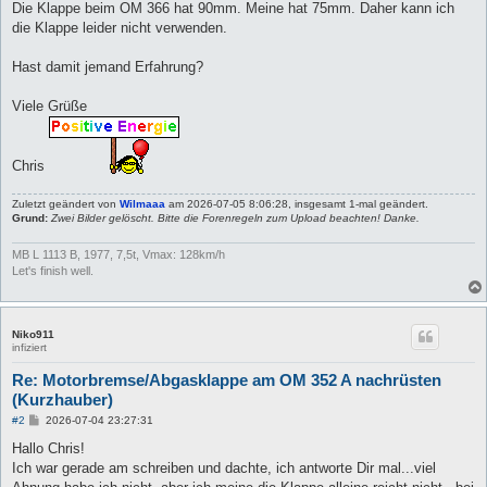
Die Klappe beim OM 366 hat 90mm. Meine hat 75mm. Daher kann ich
die Klappe leider nicht verwenden.
Hast damit jemand Erfahrung?
Viele Grüße
Chris
Zuletzt geändert von
Wilmaaa
am 2026-07-05 8:06:28, insgesamt 1-mal geändert.
Grund:
Zwei Bilder gelöscht. Bitte die Forenregeln zum Upload beachten! Danke.
MB L 1113 B, 1977, 7,5t, Vmax: 128km/h
Let's finish well.
Niko911
infiziert
Re: Motorbremse/Abgasklappe am OM 352 A nachrüsten
(Kurzhauber)
B
#2
2026-07-04 23:27:31
e
i
Hallo Chris!
t
Ich war gerade am schreiben und dachte, ich antworte Dir mal...viel
r
a