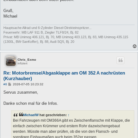
Gruß,
Michael
Hauptsache Allrad und 6-Zylinder Diesel-Direkteinspritzer...
Feuerwehr: MB LAF 911 B, Ziegler TLF8/24, Bj. 82
Privat: MB Unimog 406.121, Bj. 70, MB Unimog 403.123, Bj. 83, MB Unimog 435.115
(1300L, BW-SanKoffer), Bj. 88, Audi SQ5, Bj. 20
Chris_Exmo
infiziert
Re: Motorbremse/Abgasklappe am OM 352 A nachrüsten
(Kurzhauber)
B
#8
2026-07-05 10:23:32
e
i
Servus zusammen,
t
r
a
Danke schon mal für die Infos.
g
MichaelW
hat geschrieben:
↑
Bei Fahrzeugen mit OM366A gibt es Zwischenflansche mit Klappe, die
einfach zwischen Krümmer und erstem Rohr dazwischengebaut
werden. Müsste man aber prüfen, ob die von den Flansch- und
sonstigen Einbaumaßen auch beim 352er passen.