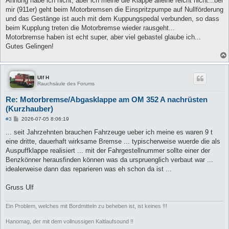
Ahnung habe ich nicht, aber ich meine die Klappe alleine reicht nicht...bei
g
mir (911er) geht beim Motorbremsen die Einspritzpumpe auf Nullförderung
und das Gestänge ist auch mit dem Kuppungspedal verbunden, so dass
beim Kupplung treten die Motorbremse wieder rausgeht...
Motorbremse haben ist echt super, aber viel gebastel glaube ich...
Gutes Gelingen!
Ulf H
Rauchsäule des Forums
Re: Motorbremse/Abgasklappe am OM 352 A nachrüsten
(Kurzhauber)
B
#3
2026-07-05 8:06:19
e
i
... seit Jahrzehnten brauchen Fahrzeuge ueber ich meine es waren 9 t
t
eine dritte, dauerhaft wirksame Bremse ... typischerweise wuerde die als
r
a
Auspuffklappe realisiert ... mit der Fahrgestellnummer sollte einer der
g
Benzkönner herausfinden können was da urspruenglich verbaut war ...
idealerweise dann das reparieren was eh schon da ist ...
Gruss Ulf
Ein Problem, welches mit Bordmitteln zu beheben ist, ist keines !!!
Hanomag, der mit dem vollnussigen Kaltlaufsound !!