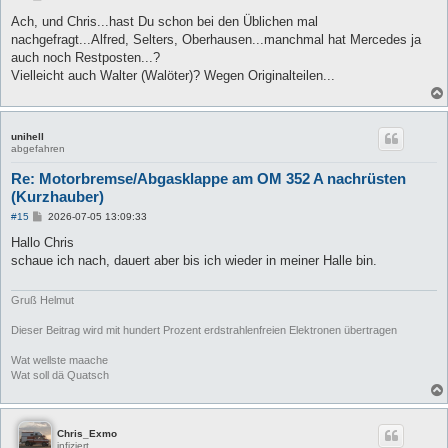
e
i
Ach, und Chris...hast Du schon bei den Üblichen mal
t
nachgefragt...Alfred, Selters, Oberhausen...manchmal hat Mercedes ja
r
a
auch noch Restposten...?
g
Vielleicht auch Walter (Walöter)? Wegen Originalteilen...
unihell
abgefahren
Re: Motorbremse/Abgasklappe am OM 352 A nachrüsten
(Kurzhauber)
B
#15
2026-07-05 13:09:33
e
i
Hallo Chris
t
schaue ich nach, dauert aber bis ich wieder in meiner Halle bin.
r
a
g
Gruß Helmut
Dieser Beitrag wird mit hundert Prozent erdstrahlenfreien Elektronen übertragen
Wat wellste maache
Wat soll dä Quatsch
Chris_Exmo
infiziert