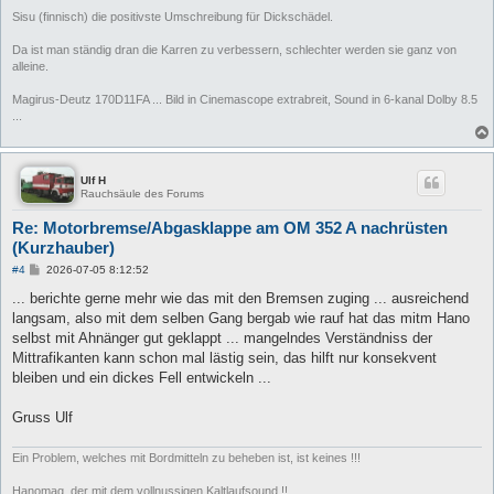
Sisu (finnisch) die positivste Umschreibung für Dickschädel.
Da ist man ständig dran die Karren zu verbessern, schlechter werden sie ganz von
alleine.
Magirus-Deutz 170D11FA ... Bild in Cinemascope extrabreit, Sound in 6-kanal Dolby 8.5
...
Ulf H
Rauchsäule des Forums
Re: Motorbremse/Abgasklappe am OM 352 A nachrüsten
(Kurzhauber)
B
#4
2026-07-05 8:12:52
e
i
... berichte gerne mehr wie das mit den Bremsen zuging ... ausreichend
t
langsam, also mit dem selben Gang bergab wie rauf hat das mitm Hano
r
a
selbst mit Ahnänger gut geklappt ... mangelndes Verständniss der
g
Mittrafikanten kann schon mal lästig sein, das hilft nur konsekvent
bleiben und ein dickes Fell entwickeln ...
Gruss Ulf
Ein Problem, welches mit Bordmitteln zu beheben ist, ist keines !!!
Hanomag, der mit dem vollnussigen Kaltlaufsound !!