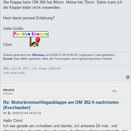
Die Klappe beim OM 366 hat 90mm. Meine hat 75mm. Daher kann ich
die Klappe leider nicht verwenden.
Hast damit jemand Erfahrung?
Viele Grüße
Chris
Zuletzt geändert von
Wilmaaa
am 2026-07-05 8:06:28, insgesamt 1-mal geändert.
Grund:
Zwei Bilder gelöscht. Bitte die Forenregeln zum Upload beachten! Danke.
MB L 1113 B, 1977, 7,5t, Vmax: 128km/h
Let's finish well.
Niko911
infiziert
Re: Motorbremse/Abgasklappe am OM 352 A nachrüsten
(Kurzhauber)
B
#2
2026-07-04 23:27:31
e
i
Hallo Chris!
t
Ich war gerade am schreiben und dachte, ich antworte Dir mal...viel
r
a