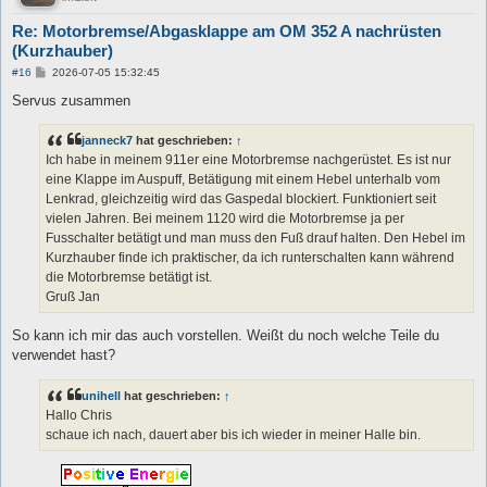
Re: Motorbremse/Abgasklappe am OM 352 A nachrüsten
(Kurzhauber)
B
#16
2026-07-05 15:32:45
e
i
Servus zusammen
t
r
a
janneck7
hat geschrieben:
↑
g
Ich habe in meinem 911er eine Motorbremse nachgerüstet. Es ist nur
eine Klappe im Auspuff, Betätigung mit einem Hebel unterhalb vom
Lenkrad, gleichzeitig wird das Gaspedal blockiert. Funktioniert seit
vielen Jahren. Bei meinem 1120 wird die Motorbremse ja per
Fusschalter betätigt und man muss den Fuß drauf halten. Den Hebel im
Kurzhauber finde ich praktischer, da ich runterschalten kann während
die Motorbremse betätigt ist.
Gruß Jan
So kann ich mir das auch vorstellen. Weißt du noch welche Teile du
verwendet hast?
unihell
hat geschrieben:
↑
Hallo Chris
schaue ich nach, dauert aber bis ich wieder in meiner Halle bin.