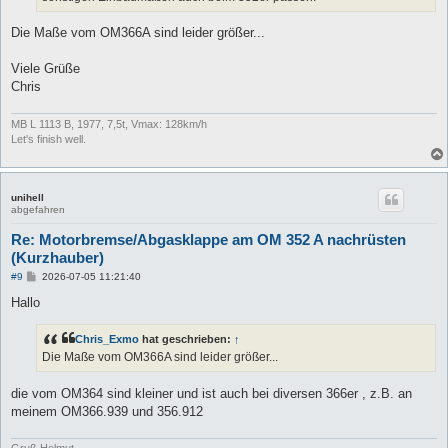
Die Maße vom OM366A sind leider größer...
Viele Grüße
Chris
MB L 1113 B, 1977, 7,5t, Vmax: 128km/h
Let's finish well.
unihell
abgefahren
Re: Motorbremse/Abgasklappe am OM 352 A nachrüsten
(Kurzhauber)
B
#9
2026-07-05 11:21:40
e
i
Hallo
t
r
a
Chris_Exmo
hat geschrieben:
↑
g
Die Maße vom OM366A sind leider größer...
die vom OM364 sind kleiner und ist auch bei diversen 366er , z.B. an
meinem OM366.939 und 356.912