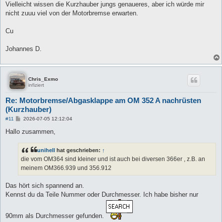
Vielleicht wissen die Kurzhauber jungs genaueres, aber ich würde mir
nicht zuuu viel von der Motorbremse erwarten.
Cu
Johannes D.
Chris_Exmo
infiziert
Re: Motorbremse/Abgasklappe am OM 352 A nachrüsten
(Kurzhauber)
B
#11
2026-07-05 12:12:04
e
i
Hallo zusammen,
t
r
a
unihell
hat geschrieben:
↑
g
die vom OM364 sind kleiner und ist auch bei diversen 366er , z.B. an
meinem OM366.939 und 356.912
Das hört sich spannend an.
Kennst du da Teile Nummer oder Durchmesser. Ich habe bisher nur
90mm als Durchmesser gefunden.