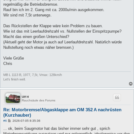
regelmäßig die Betriebsbremse.
Rauf bin ich im 2. Gang mit ca. 2000u/min ausgekommen.
Wir sind mit 7,5t unterwegs.
Das Rückstellen der Klappe wäre kein Problem zu bauen.
Wie ist das mit Leerlaufdrehzahl vs. Nullstellen der Einspritzpumpe?
Macht das einen großen Unterschied?
(Aktuell geht der Motor ja auch auf Leerlaufdrehzahl. Natürlich würde
Nullstellung noch etwas näher bremsen.)
Viele Grüße
Chris
MB L 1113 B, 1977, 7,5t, Vmax: 128km/h
Let's finish well.
Ulf H
Rauchsäule des Forums
Re: Motorbremse/Abgasklappe am OM 352 A nachrüsten
(Kurzhauber)
B
#6
2026-07-05 8:35:36
e
i
... ok, beim Saugmotor hat das bisher immer sehr gut , sprich
t
Motorbremswirkung ausnutzen und nur gelegentlich, idealerweise vor den