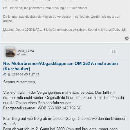
Sisu (finnisch) die positivste Umschreibung für Dickschädel.
Da ist man ständig dran die Karren zu verbessern, schlechter werden sie ganz von
alleine.
Magirus-Deutz 170D11FA ... Bild in Cinemascope extrabreit, Sound in 6-kanal Dolby 8.5
...
Chris_Exmo
infiziert
Re: Motorbremse/Abgasklappe am OM 352 A nachrüsten
(Kurzhauber)
B
#5
2026-07-05 8:27:47
e
i
Servus zusammen,
t
r
a
Vielleicht war in der Vergangenheit mal etwas verbaut. Das hilft mir
g
erstmal mlb nicht weiter. Originalteile finde ich aktuell nicht. Ich sähe da
nur die Option eines Schlachtfahrzeuges.
Fahrgestellnummer: WDB 358 002 142 769 31
Klar, Berg auf wie Berg ab im selben Gang. -> sonst werden die Bremsen
zu heiß.
Berg ab war ich im 2. Gang bei 2800u/min und brauchte immer noch