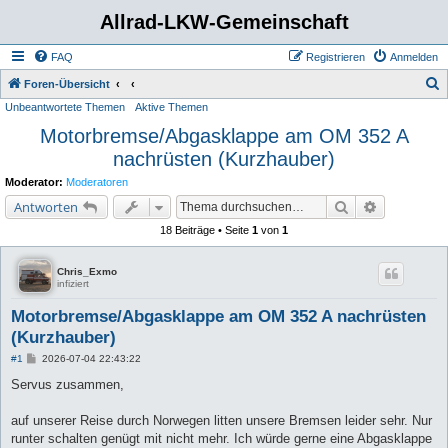
Allrad-LKW-Gemeinschaft
FAQ
Registrieren
Anmelden
S
Foren-Übersicht
Unbeantwortete Themen
Aktive Themen
u
Motorbremse/Abgasklappe am OM 352 A
c
nachrüsten (Kurzhauber)
h
e
Moderator:
Moderatoren
Suche
Erweiterte 
Antworten
18 Beiträge • Seite
1
von
1
Chris_Exmo
infiziert
Motorbremse/Abgasklappe am OM 352 A nachrüsten
(Kurzhauber)
B
#1
2026-07-04 22:43:22
e
i
Servus zusammen,
t
r
a
auf unserer Reise durch Norwegen litten unsere Bremsen leider sehr. Nur
g
runter schalten genügt mit nicht mehr. Ich würde gerne eine Abgasklappe