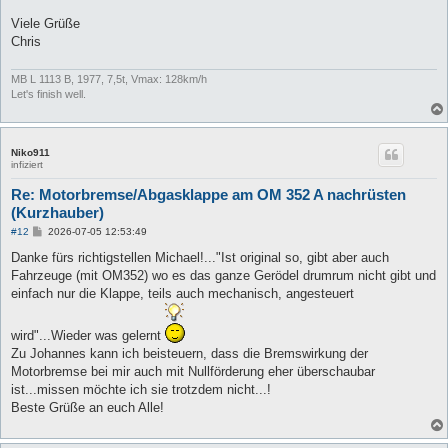
Viele Grüße
Chris
MB L 1113 B, 1977, 7,5t, Vmax: 128km/h
Let's finish well.
Niko911
infiziert
Re: Motorbremse/Abgasklappe am OM 352 A nachrüsten
(Kurzhauber)
B
#12
2026-07-05 12:53:49
e
i
Danke fürs richtigstellen Michael!..."Ist original so, gibt aber auch
t
Fahrzeuge (mit OM352) wo es das ganze Gerödel drumrum nicht gibt und
r
a
einfach nur die Klappe, teils auch mechanisch, angesteuert
g
wird"...Wieder was gelernt
Zu Johannes kann ich beisteuern, dass die Bremswirkung der
Motorbremse bei mir auch mit Nullförderung eher überschaubar
ist...missen möchte ich sie trotzdem nicht...!
Beste Grüße an euch Alle!