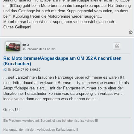
Ahnung habe ich nicht, aber ich meine die Klappe alleine reicht nicht...bei
g
mir (911er) geht beim Motorbremsen die Einspritzpumpe auf Nullförderung
und das Gestänge ist auch mit dem Kuppungspedal verbunden, so dass
beim Kupplung treten die Motorbremse wieder rausgeht...
Motorbremse haben ist echt super, aber viel gebastel glaube ich...
Gutes Gelingen!
Ulf H
Rauchsäule des Forums
Re: Motorbremse/Abgasklappe am OM 352 A nachrüsten
(Kurzhauber)
B
#3
2026-07-05 8:06:19
e
i
... seit Jahrzehnten brauchen Fahrzeuge ueber ich meine es waren 9 t
t
eine dritte, dauerhaft wirksame Bremse ... typischerweise wuerde die als
r
a
Auspuffklappe realisiert ... mit der Fahrgestellnummer sollte einer der
g
Benzkönner herausfinden können was da urspruenglich verbaut war ...
idealerweise dann das reparieren was eh schon da ist ...
Gruss Ulf
Ein Problem, welches mit Bordmitteln zu beheben ist, ist keines !!!
Hanomag, der mit dem vollnussigen Kaltlaufsound !!