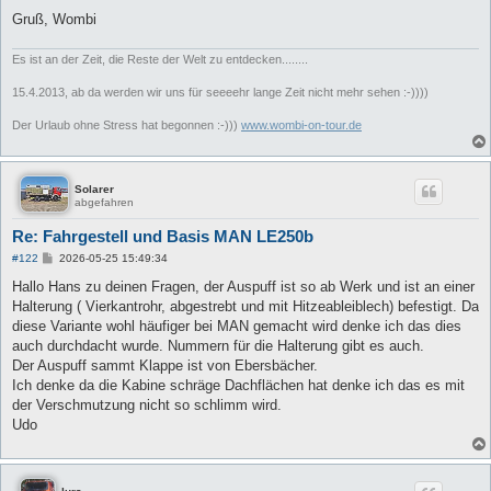
Gruß, Wombi
Es ist an der Zeit, die Reste der Welt zu entdecken........
15.4.2013, ab da werden wir uns für seeeehr lange Zeit nicht mehr sehen :-))))
Der Urlaub ohne Stress hat begonnen :-)))
www.wombi-on-tour.de
Solarer
abgefahren
Re: Fahrgestell und Basis MAN LE250b
B
#122
2026-05-25 15:49:34
e
i
Hallo Hans zu deinen Fragen, der Auspuff ist so ab Werk und ist an einer
t
Halterung ( Vierkantrohr, abgestrebt und mit Hitzeableiblech) befestigt. Da
r
a
diese Variante wohl häufiger bei MAN gemacht wird denke ich das dies
g
auch durchdacht wurde. Nummern für die Halterung gibt es auch.
Der Auspuff sammt Klappe ist von Ebersbächer.
Ich denke da die Kabine schräge Dachflächen hat denke ich das es mit
der Verschmutzung nicht so schlimm wird.
Udo