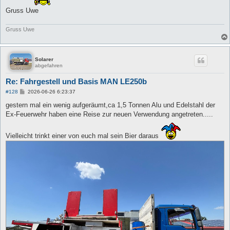
Gruss Uwe
Gruss Uwe
Solarer
abgefahren
Re: Fahrgestell und Basis MAN LE250b
B
#128
2026-06-26 6:23:37
e
i
gestern mal ein wenig aufgeräumt,ca 1,5 Tonnen Alu und Edelstahl der
t
Ex-Feuerwehr haben eine Reise zur neuen Verwendung angetreten.....
r
a
g
Vielleicht trinkt einer von euch mal sein Bier daraus