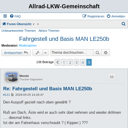
Allrad-LKW-Gemeinschaft
FAQ
Registrieren
Anmelden
S
Foren-Übersicht
Unbeantwortete Themen
Aktive Themen
u
Fahrgestell und Basis MAN LE250b
c
h
Moderator:
Moderatoren
e
Suche
Erweiterte 
Antworten
1
2
3
4
5
Vorherige
138 Beiträge
Wombi
Trucker-Urgestein
Re: Fahrgestell und Basis MAN LE250b
B
#121
2026-05-25 14:26:47
e
i
Den Auspuff gezielt nach oben gewählt ?
t
r
a
Ruß am Dach, Äste wird er auch sehr übel nehmen und wieder dröhnen
g
.... diesmal links.
Ist der am Fahrerhaus verschraubt ? ( Kippen ) ???