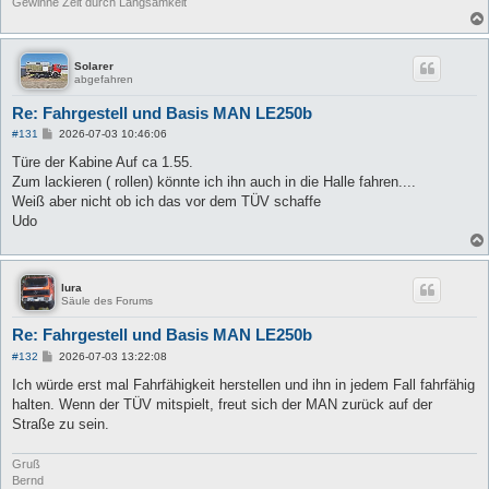
Gewinne Zeit durch Langsamkeit
Solarer
abgefahren
Re: Fahrgestell und Basis MAN LE250b
B
#131
2026-07-03 10:46:06
e
i
Türe der Kabine Auf ca 1.55.
t
Zum lackieren ( rollen) könnte ich ihn auch in die Halle fahren....
r
a
Weiß aber nicht ob ich das vor dem TÜV schaffe
g
Udo
lura
Säule des Forums
Re: Fahrgestell und Basis MAN LE250b
B
#132
2026-07-03 13:22:08
e
i
Ich würde erst mal Fahrfähigkeit herstellen und ihn in jedem Fall fahrfähig
t
halten. Wenn der TÜV mitspielt, freut sich der MAN zurück auf der
r
a
Straße zu sein.
g
Gruß
Bernd