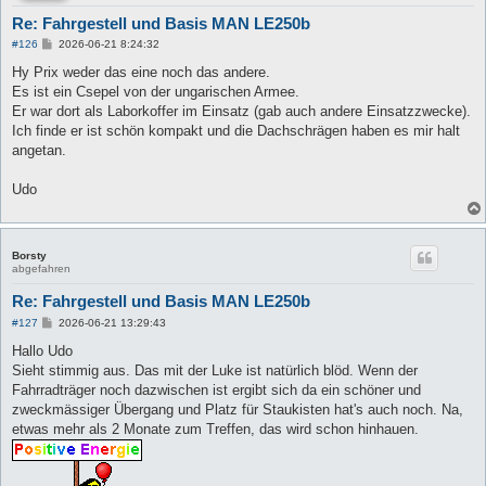
Re: Fahrgestell und Basis MAN LE250b
B
#126
2026-06-21 8:24:32
e
i
Hy Prix weder das eine noch das andere.
t
Es ist ein Csepel von der ungarischen Armee.
r
a
Er war dort als Laborkoffer im Einsatz (gab auch andere Einsatzzwecke).
g
Ich finde er ist schön kompakt und die Dachschrägen haben es mir halt
angetan.
Udo
Borsty
abgefahren
Re: Fahrgestell und Basis MAN LE250b
B
#127
2026-06-21 13:29:43
e
i
Hallo Udo
t
Sieht stimmig aus. Das mit der Luke ist natürlich blöd. Wenn der
r
a
Fahrradträger noch dazwischen ist ergibt sich da ein schöner und
g
zweckmässiger Übergang und Platz für Staukisten hat's auch noch. Na,
etwas mehr als 2 Monate zum Treffen, das wird schon hinhauen.