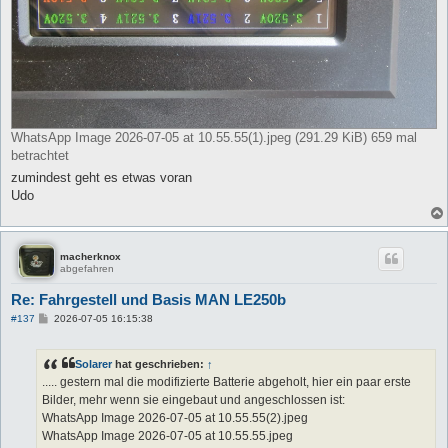
WhatsApp Image 2026-07-05 at 10.55.55(1).jpeg (291.29 KiB) 659 mal
betrachtet
zumindest geht es etwas voran
Udo
macherknox
abgefahren
Re: Fahrgestell und Basis MAN LE250b
B
#137
2026-07-05 16:15:38
e
i
t
Solarer
hat geschrieben:
↑
r
a
..... gestern mal die modifizierte Batterie abgeholt, hier ein paar erste
g
Bilder, mehr wenn sie eingebaut und angeschlossen ist:
WhatsApp Image 2026-07-05 at 10.55.55(2).jpeg
WhatsApp Image 2026-07-05 at 10.55.55.jpeg