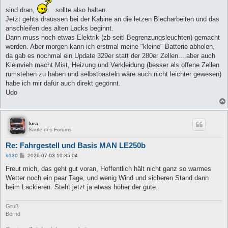
r
sind dran,
a
sollte also halten.
g
Jetzt gehts draussen bei der Kabine an die letzen Blecharbeiten und das
anschleifen des alten Lacks beginnt.
Dann muss noch etwas Elektrik (zb seitl Begrenzungsleuchten) gemacht
werden. Aber morgen kann ich erstmal meine "kleine" Batterie abholen,
da gab es nochmal ein Update 329er statt der 280er Zellen....aber auch
Kleinvieh macht Mist, Heizung und Verkleidung (besser als offene Zellen
rumstehen zu haben und selbstbasteln wäre auch nicht leichter gewesen)
habe ich mir dafür auch direkt gegönnt.
Udo
lura
Säule des Forums
Re: Fahrgestell und Basis MAN LE250b
B
#130
2026-07-03 10:35:04
e
i
Freut mich, das geht gut voran, Hoffentlich hält nicht ganz so warmes
t
Wetter noch ein paar Tage, und wenig Wind und sicheren Stand dann
r
a
beim Lackieren. Steht jetzt ja etwas höher der gute.
g
Gruß
Bernd