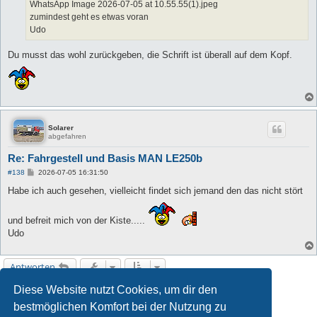
WhatsApp Image 2026-07-05 at 10.55.55(1).jpeg
zumindest geht es etwas voran
Udo
Du musst das wohl zurückgeben, die Schrift ist überall auf dem Kopf.
Solarer
abgefahren
Re: Fahrgestell und Basis MAN LE250b
B
#138
2026-07-05 16:31:50
e
i
Habe ich auch gesehen, vielleicht findet sich jemand den das nicht stört
t
r
a
und befreit mich von der Kiste.....
g
Udo
Antworten
Diese Website nutzt Cookies, um dir den
1
2
3
4
5
Vorherige
138 Beiträge
bestmöglichen Komfort bei der Nutzung zu