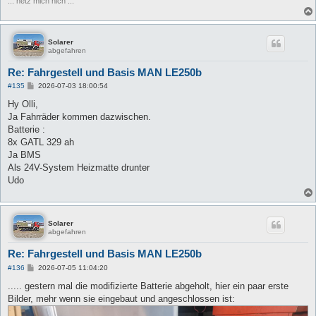
... hetz mich nich ...
Solarer
abgefahren
Re: Fahrgestell und Basis MAN LE250b
B
#135
2026-07-03 18:00:54
e
i
Hy Olli,
t
Ja Fahrräder kommen dazwischen.
r
a
Batterie :
g
8x GATL 329 ah
Ja BMS
Als 24V-System Heizmatte drunter
Udo
Solarer
abgefahren
Re: Fahrgestell und Basis MAN LE250b
B
#136
2026-07-05 11:04:20
e
i
..... gestern mal die modifizierte Batterie abgeholt, hier ein paar erste
t
Bilder, mehr wenn sie eingebaut und angeschlossen ist:
r
a