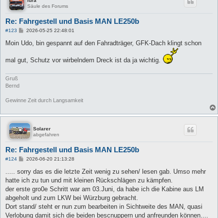
lura
Säule des Forums
Re: Fahrgestell und Basis MAN LE250b
B
#123
2026-05-25 22:48:01
e
i
Moin Udo, bin gespannt auf den Fahradträger, GFK-Dach klingt schon
t
r
mal gut, Schutz vor wirbelndem Dreck ist da ja wichtig.
a
g
Gruß
Bernd
Gewinne Zeit durch Langsamkeit
Solarer
abgefahren
Re: Fahrgestell und Basis MAN LE250b
B
#124
2026-06-20 21:13:28
e
i
..... sorry das es die letzte Zeit wenig zu sehen/ lesen gab. Umso mehr
t
hatte ich zu tun und mit kleinen Rückschlägen zu kämpfen.
r
a
der erste gro0e Schritt war am 03.Juni, da habe ich die Kabine aus LM
g
abgeholt und zum LKW bei Würzburg gebracht.
Dort stand/ steht er nun zum bearbeiten in Sichtweite des MAN, quasi
Verlobung damit sich die beiden bescnuppern und anfreunden können....