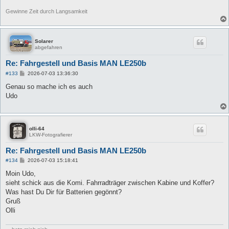
Gewinne Zeit durch Langsamkeit
Solarer
abgefahren
Re: Fahrgestell und Basis MAN LE250b
B
#133
2026-07-03 13:36:30
e
i
Genau so mache ich es auch
t
Udo
r
a
g
olli-64
LKW-Fotografierer
Re: Fahrgestell und Basis MAN LE250b
B
#134
2026-07-03 15:18:41
e
i
Moin Udo,
t
sieht schick aus die Komi. Fahrradträger zwischen Kabine und Koffer?
r
a
Was hast Du Dir für Batterien gegönnt?
g
Gruß
Olli