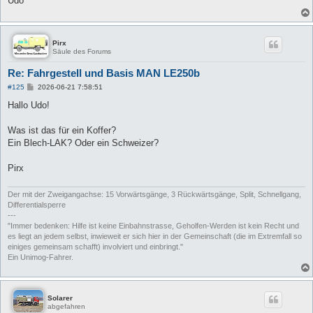
Udo
Pirx
Säule des Forums
Re: Fahrgestell und Basis MAN LE250b
B
#125
2026-06-21 7:58:51
e
i
Hallo Udo!
t
r
a
Was ist das für ein Koffer?
g
Ein Blech-LAK? Oder ein Schweizer?
Pirx
Der mit der Zweigangachse: 15 Vorwärtsgänge, 3 Rückwärtsgänge, Split, Schnellgang,
Differentialsperre
---
"Immer bedenken: Hilfe ist keine Einbahnstrasse, Geholfen-Werden ist kein Recht und
es liegt an jedem selbst, inwieweit er sich hier in der Gemeinschaft (die im Extremfall so
einiges gemeinsam schafft) involviert und einbringt."
Ein Unimog-Fahrer.
Solarer
abgefahren