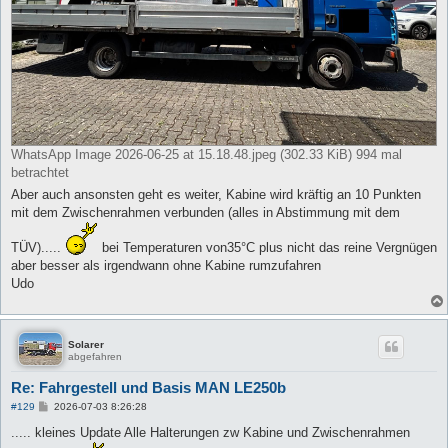
WhatsApp Image 2026-06-25 at 15.18.48.jpeg (302.33 KiB) 994 mal
betrachtet
Aber auch ansonsten geht es weiter, Kabine wird kräftig an 10 Punkten
mit dem Zwischenrahmen verbunden (alles in Abstimmung mit dem
TÜV).....
bei Temperaturen von35°C plus nicht das reine Vergnügen
aber besser als irgendwann ohne Kabine rumzufahren
Udo
Solarer
abgefahren
Re: Fahrgestell und Basis MAN LE250b
B
#129
2026-07-03 8:26:28
e
i
..... kleines Update Alle Halterungen zw Kabine und Zwischenrahmen
t