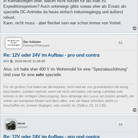
in Kleinanzeigen öfter, warum nicht nutzen für lau statt zu
Expeditionspreisen? Auch unterwegs gibts sowas eher als Ersatz als
spezielle DC-Antriebe da heute einfach industriegängig und äußerst
robust.
Kann, nicht muss - aber flexibel sein war schon immer von Vorteil.
Der Initiator
Fahrrad-Philosoph
Re: 12V oder 24V im Aufbau - pro und contra
B
#24
2026-06-05 11:06:00
e
i
Also, ich halte eher 400 V im Wohnmobil für eine "Spezialausführung".
t
Und zwar für eine
sehr
spezielle.
r
a
g
Für ein großes Gut halten wir die Autarkie, nicht weil wir uns grundsätzlich mit wenig
bescheiden, sondern weil wir, wenn wir nicht viel haben, mit wenig zufrieden sein
können in der richtigen Überzeugung, dass derjenige den Luxus am besten genießt, der
seiner am wenigsten bedarf und dass alles, was die Natur erfordert, leicht zu
beschaffen ist, schwer hingegen, was unnütz ist. (Epikur, DL 10,130)
Hemi
infiziert
Re: 12V oder 24V im Aufbau - pro und contra