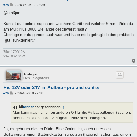
B
#25
2026-06-05 17:22:39
e
i
@dm3jan
t
r
a
Kannst du konkret sagen mit welchem Gerät und welcher Stromstärke du
g
am MultiPlus 3000 wie lange geschweißt hast?
Überlege mir da gerade auch was und habe mich gefragt ob das praktisch
"gut" funktioniert?
75er 170D12A
93er 90-16AW
Analogist
LKW-Fotografierer
Re: 12V oder 24V im Aufbau - pro und contra
B
#26
2026-06-06 8:27:38
e
i
t
tonnar
hat geschrieben:
↑
r
a
Man kann natürlich einen anderen Ort für die Aufbaubatterie(n) suchen,
g
aber beim Düdo ist der verfügbare Platz nicht unbegrenzt.
Ja, es geht um diesen Düdo. Eine Option ist, auch unter den
Beifahrersitz einen Batteriekasten zu setzen (habe ich schon aus einem