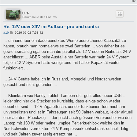
Ulf H
Rauchsäule des Forums
Re: 12V oder 24V im Aufbau - pro und contra
B
#10
2026-06-02 7:53:42
e
i
... um eine fuer ein dauerbenutztes Womo ausreichende Kapazität zu
t
haben, brauch man normalerweise zwei Batterien ... von daher ist es
r
a
gewichtsmässig egal ob man die parallel als 12 V oder in Reihe als 24 V
g
anschliesst ... ABER beim Ausfall einer Batterie war mein 24 V System
tot, ein 12 V System hätte wenigstens mit halber Kapazität weiter
funktioniert ...
... 24 V Geräte habe ich in Russland, Mongolei und Nordschweden
gesucht und nicht gefunden ...
... Kleinkram wie Handy, Tablet, Lampen etc. geht alles ueber USB ...
leider sind hier die Stecker so kurzlebig, dass einige schon wieder
ueberholt sind ... 12 V Zigarettenanzuender funktioniert fuer mich am
universellsten und ist in Fahrzeugen seit 50 Jahren verbaut, leider aktuell
eher auf dem Rueckzug ... der packt auch grössere Verbraucher wie den
Laptop mit 150 W oder meine lumpige Peltierkuehlbox welche den in
Nordschweden verreckten 24 V Kompressorkuehlschrank schnell, bilig
und seit Jahren zuverlässig ersetzt hat ...