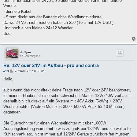
Bei mir ist auch alles 24Volt, zb auch der Kühlschrank hat mehrere
t
Vorteile:
r
a
- dünnere Kabel
g
- Strom direkt aus der Batterie ohne Wandlungsverluste.
Da wo 24 Volt nicht reichen habe ich 230 ( teils mit 12V USB )
Und noch einen kleinen 24>12 Wandler
Udo
dm3jan
neues Mitglied
Re: 12V oder 24V im Aufbau - pro und contra
B
#13
2026-06-02 19:08:01
e
i
Hallo,
t
r
a
auch wenn das nicht direkt deine Frage nach 12V oder 24V beantwortet,
g
in meinem Hauber ist eine sehr schwache LiMa mit 12V/240W verbaut -
deshalb bin ich direkt auf ein System mit 48V Akku (5kWh) + 230V
Wechselrichter (Victron Multiplus 3000 ,5000W Peak für 10 Minuten)
gegangen.
Die Querschnitte für einen Wechselrichter mit über 1000W
Ausgangsleistung waren mit etwas zu groß bei 12/24V, und ich wollte für
Kühlschrank etc. nicht immer auf 12/24V Geräte zurückgreifen müssen.