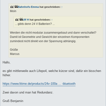
i
t
Bahnhofs-Emma
hat geschrieben:
↑
r
a
Moin
g
Ulf H
hat geschrieben:
↑
... gibts denn 24 V Batterien? ...
Werden die nicht modular zusammengebaut und dann verschaltet?
Damit ist Geometrie und Gewicht der einzelnen Komponenten
zumindest nicht direkt von der Spannung abhängig.
Grüße
Marcus
Hallo,
es gibt mittlerweile auch Lifepo4, welche kürzer sind, dafür ein bisschen
höher.
https://www.litime.de/products/24v-100a ... -bluetooth
Zwei davon und man hat Redundanz.
Gruß Benjamin