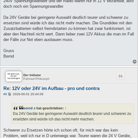
240V Spannungswandler und der Radio waren nur in 12 V bezahlbar, also
doch noch ein Spannungswandler.
Da 24V Geräte bei geringerer Auswahl deutlich teurer und schwerer zu
ersetzten sind würde ich das nicht mehr machen. Die Grundidee mit den
Zusatzbatterien selbst fremdstarten zu können hat zwar funktioniert, ist
aber den Nachteil nicht wert. Dann lieber zwei 12V Akkus die man im Fall
der Fälle zur Not eben ausbauen muss.
Gruss
Bernd
Der Initiator
Fahrrad-Philosoph
Re: 12V oder 24V im Aufbau - pro und contra
B
#8
2026-06-01 20:44:08
e
i
t
bernd s
hat geschrieben:
↑
r
a
Da 24V Geräte bei geringerer Auswahl deutlich teurer und schwerer zu
g
ersetzten sind würde ich das nicht mehr machen.
Schwerer zu Ersetzen hörte ich schon oft, für mich war das kein
Problem, weil ich nur in D unterwegs war. Teurer waren die 24 V Geräte,