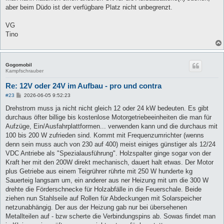
aber beim Düdo ist der verfügbare Platz nicht unbegrenzt.
VG
Tino
Gogomobil
Kampfschrauber
Re: 12V oder 24V im Aufbau - pro und contra
B
#23
2026-06-05 9:52:23
e
i
Drehstrom muss ja nicht nicht gleich 12 oder 24 kW bedeuten. Es gibt
t
durchaus öfter billige bis kostenlose Motorgetriebeeinheiten die man für
r
a
Aufzüge, Ein/Ausfahrplattformen... verwenden kann und die durchaus mit
g
100 bis 200 W zufrieden sind. Kommt mit Frequenzumrichter (wenns
denn sein muss auch von 230 auf 400) meist einiges günstiger als 12/24
VDC Antriebe als "Spezialausführung". Holzspalter ginge sogar von der
Kraft her mit den 200W direkt mechanisch, dauert halt etwas. Der Motor
plus Getriebe aus einem Teigrührer rührte mit 250 W hunderte kg
Sauerteig langsam um, ein anderer aus ner Heizung mit um die 300 W
drehte die Förderschnecke für Holzabfälle in die Feuerschale. Beide
ziehen nun Stahlseile auf Rollen für Abdeckungen mit Solarspeicher
netzunabhängig. Der aus der Heizung gab nur bei übersehenen
Metallteilen auf - bzw scherte die Verbindungspins ab. Sowas findet man