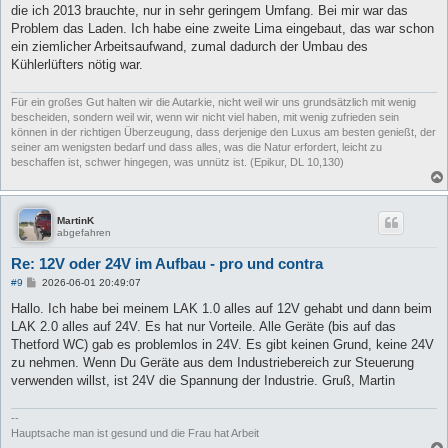
die ich 2013 brauchte, nur in sehr geringem Umfang. Bei mir war das
Problem das Laden. Ich habe eine zweite Lima eingebaut, das war schon
ein ziemlicher Arbeitsaufwand, zumal dadurch der Umbau des
Kühlerlüfters nötig war.
Für ein großes Gut halten wir die Autarkie, nicht weil wir uns grundsätzlich mit wenig
bescheiden, sondern weil wir, wenn wir nicht viel haben, mit wenig zufrieden sein
können in der richtigen Überzeugung, dass derjenige den Luxus am besten genießt, der
seiner am wenigsten bedarf und dass alles, was die Natur erfordert, leicht zu
beschaffen ist, schwer hingegen, was unnütz ist. (Epikur, DL 10,130)
MartinK
abgefahren
Re: 12V oder 24V im Aufbau - pro und contra
B
#9
2026-06-01 20:49:07
e
i
Hallo. Ich habe bei meinem LAK 1.0 alles auf 12V gehabt und dann beim
t
LAK 2.0 alles auf 24V. Es hat nur Vorteile. Alle Geräte (bis auf das
r
a
Thetford WC) gab es problemlos in 24V. Es gibt keinen Grund, keine 24V
g
zu nehmen. Wenn Du Geräte aus dem Industriebereich zur Steuerung
verwenden willst, ist 24V die Spannung der Industrie. Gruß, Martin
--
Hauptsache man ist gesund und die Frau hat Arbeit