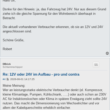
Hallo Ulf,
t
r
a
Dsnke für den Hinweis: ja, das Fahrzeug hat 24V. Nur aus diesem Grund
g
ziehe ich die gleiche Spannung für den Wohnbereich überhaupt in
Betracht.
Die aktuell vorhandenen Verbraucher erkennen, ob sie an 12V und 24V
angeschlossen sind.
Schöne Grüße,
Robert
DBrick
Schlammschipper
Re: 12V oder 24V im Aufbau - pro und contra
B
#4
2026-06-01 14:17:25
e
i
Meine Meinung:
t
Wer an leistungsstarke elektrische Verbraucher denkt (el. Kompressor,
r
a
kleine Klimanlage, Pumpen, Kühlschrank, .....) oder auch schon an 230V
g
AC für Induktionskochen oder Klima in spätere Erwägung zieht sollte 24V
nutzen. Das macht die Dimensionierung von Wechselrichter und vor
allem der Kabelquerschnitte erheblich einfacher.