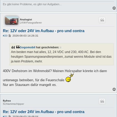
Es gibt keine Probleme, es gibt nur Aufgaben...
Analogist
LKW-Fotografierer
Re: 12V oder 24V im Aufbau - pro und contra
B
#20
2026-06-03 14:26:31
e
i
t
Gogomobil
hat geschrieben:
↑
r
a
Am besten man hat alles, 12, 24 VDC und 230, 400 AC. Bei den
g
heutigen Spannungswandlerpreisen, zumal wenns Module sind ist das
ja kein Problem, mehr.
400V Drehstrom im Wohnmobil? Meinen Holzspalter könnte ich dann
unterwegs betreiben, für die Feuerschale
Nur am Stauraum dafür mangelt es.
flyfree
Schlammschipper
Re: 12V oder 24V im Aufbau - pro und contra
B
#21
2026-06-03 19:48:04