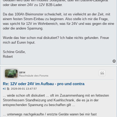
Geladen wird über ein mobiles Solarpanel, über ein Batterie-Ladegerät
oder über einen 24V zu 12V B2B-Lader.
Da das 100Ah Bleimonster schwächelt, ist es vielleicht an der Zeit, mit
einem festen Strom-Einbau zu beginnen. Also stelle ich mir die Frage,
was spricht für 12V im Wohnbereich, was für 24V und was gegen die eine
oder die andere Spannung.
Wurde das hier schon mal diskutiert? Ich habe nichts gefunden. Freue
mich auf Euren Input.
Schöne Grüße,
Robert
Ulf H
Rauchsäule des Forums
Re: 12V oder 24V im Aufbau - pro und contra
B
#2
2026-06-01 13:47:57
e
i
... wirde schon oft diskutiert ... oft im Zusammenhang mit en fettesten
t
Stromfressern Standheizung und Kuehlschrank, die es ja in der
r
a
entsprechenden Spannung zu beschaffen gilt ...
g
... unterwegs nachgekaufte / erstzte Geräte waren bei mir fast