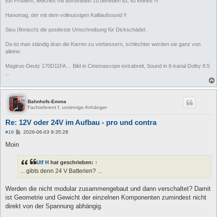
Ein Problem, welches mit Bordmitteln zu beheben ist, ist keines !!!
Hanomag, der mit dem vollnussigen Kaltlaufsound !!
Sisu (finnisch) die positivste Umschreibung für Dickschädel.
Da ist man ständig dran die Karren zu verbessern, schlechter werden sie ganz von
alleine.
Magirus-Deutz 170D11FA ... Bild in Cinemascope extrabreit, Sound in 6-kanal Dolby 8.5
...
Bahnhofs-Emma
Fachreferent f. unsinnige Anhänger
Re: 12V oder 24V im Aufbau - pro und contra
B
#16
2026-06-03 9:35:28
e
i
Moin
t
r
a
Ulf H
hat geschrieben:
↑
g
... gibts denn 24 V Batterien? ...
Werden die nicht modular zusammengebaut und dann verschaltet? Damit
ist Geometrie und Gewicht der einzelnen Komponenten zumindest nicht
direkt von der Spannung abhängig.