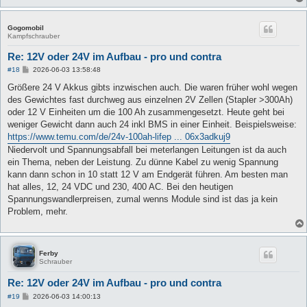
Gogomobil
Kampfschrauber
Re: 12V oder 24V im Aufbau - pro und contra
B
#18
2026-06-03 13:58:48
e
i
Größere 24 V Akkus gibts inzwischen auch. Die waren früher wohl wegen
t
des Gewichtes fast durchweg aus einzelnen 2V Zellen (Stapler >300Ah)
r
a
oder 12 V Einheiten um die 100 Ah zusammengesetzt. Heute geht bei
g
weniger Gewicht dann auch 24 inkl BMS in einer Einheit. Beispielsweise:
https://www.temu.com/de/24v-100ah-lifep ... 06x3adkuj9
Niedervolt und Spannungsabfall bei meterlangen Leitungen ist da auch
ein Thema, neben der Leistung. Zu dünne Kabel zu wenig Spannung
kann dann schon in 10 statt 12 V am Endgerät führen. Am besten man
hat alles, 12, 24 VDC und 230, 400 AC. Bei den heutigen
Spannungswandlerpreisen, zumal wenns Module sind ist das ja kein
Problem, mehr.
Ferby
Schrauber
Re: 12V oder 24V im Aufbau - pro und contra
B
#19
2026-06-03 14:00:13
e