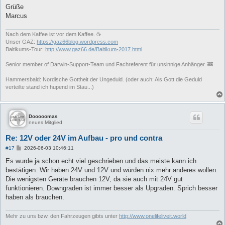
Grüße
Marcus
Nach dem Kaffee ist vor dem Kaffee. ☕
Unser GAZ:
https://gaz66blog.wordpress.com
Baltikums-Tour:
http://www.gaz66.de/Baltikum-2017.html
Senior member of Darwin-Support-Team und Fachreferent für unsinnige Anhänger. 🚒
Hammersbald: Nordische Gottheit der Ungeduld. (oder auch: Als Gott die Geduld
verteilte stand ich hupend im Stau...)
Dooooomas
neues Mitglied
Re: 12V oder 24V im Aufbau - pro und contra
B
#17
2026-06-03 10:46:11
e
i
Es wurde ja schon echt viel geschrieben und das meiste kann ich
t
bestätigen. Wir haben 24V und 12V und würden nix mehr anderes wollen.
r
a
Die wenigsten Geräte brauchen 12V, da sie auch mit 24V gut
g
funktionieren. Downgraden ist immer besser als Upgraden. Sprich besser
haben als brauchen.
Mehr zu uns bzw. den Fahrzeugen gibts unter
http://www.onelifeliveit.world