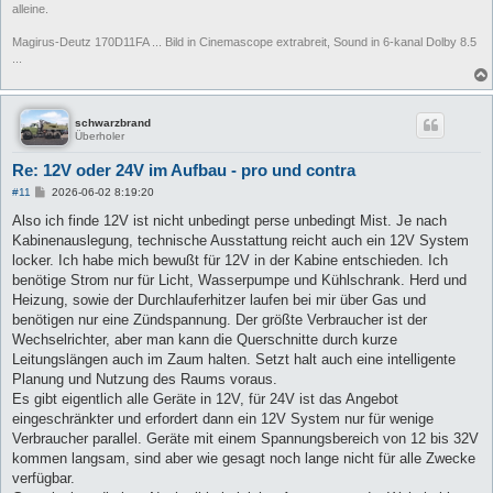
alleine.
Magirus-Deutz 170D11FA ... Bild in Cinemascope extrabreit, Sound in 6-kanal Dolby 8.5
...
schwarzbrand
Überholer
Re: 12V oder 24V im Aufbau - pro und contra
B
#11
2026-06-02 8:19:20
e
i
Also ich finde 12V ist nicht unbedingt perse unbedingt Mist. Je nach
t
Kabinenauslegung, technische Ausstattung reicht auch ein 12V System
r
a
locker. Ich habe mich bewußt für 12V in der Kabine entschieden. Ich
g
benötige Strom nur für Licht, Wasserpumpe und Kühlschrank. Herd und
Heizung, sowie der Durchlauferhitzer laufen bei mir über Gas und
benötigen nur eine Zündspannung. Der größte Verbraucher ist der
Wechselrichter, aber man kann die Querschnitte durch kurze
Leitungslängen auch im Zaum halten. Setzt halt auch eine intelligente
Planung und Nutzung des Raums voraus.
Es gibt eigentlich alle Geräte in 12V, für 24V ist das Angebot
eingeschränkter und erfordert dann ein 12V System nur für wenige
Verbraucher parallel. Geräte mit einem Spannungsbereich von 12 bis 32V
kommen langsam, sind aber wie gesagt noch lange nicht für alle Zwecke
verfügbar.