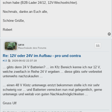
schon habe (B2B-Lader 24/12, 12V-Wechselrichter).
Nochmals, danke.an Euch alle,
Schöne Grüße,
Robert
Ulf H
Rauchsäule des Forums
Re: 12V oder 24V im Aufbau - pro und contra
B
#15
2026-06-02 22:37:18
e
i
... gibts denn 24 V Batterien? ... im Kfz Bereich kenne ich nur 12 V,
t
welche zweifach in Reihe 24 V ergeben ... diese gibts sehr verbreitet
r
a
unterwehs nachzukaufen ...
g
... einen 48 V Klotz unterwegs erstzt bekommen stelle ich mir sehr
schwierig vor ... und Batterien verrecken nun mal gelegentlich, gerne
unterwegs und weitab von guten Nachkaufmöglichkeiten ...
Gruss Ulf