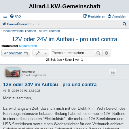
Allrad-LKW-Gemeinschaft
FAQ
Registrieren
Anmelden
S
Foren-Übersicht
Unbeantwortete Themen
Aktive Themen
u
12V oder 24V im Aufbau - pro und contra
c
h
Moderator:
Moderatoren
e
Suche
Erweiterte 
Antworten
26 Beiträge • Seite
1
von
1
Analogist
LKW-Fotografierer
12V oder 24V im Aufbau - pro und contra
B
#1
2026-06-01 13:39:28
e
i
Moin zusammen,
t
r
a
Es wird langsam Zeit, dass ich mich mit der Elektrik im Wohnbereich des
g
Fahrzeugs intensiver befasse. Bislang habe ich eine mobile 12V- Batterie
in einer selbstgebauten "Elektrokiste", die mehrere 12V-Steckdosen und
USB-Steckdosen sowie einen Wechselrichter für den Verbrauch anbietet.