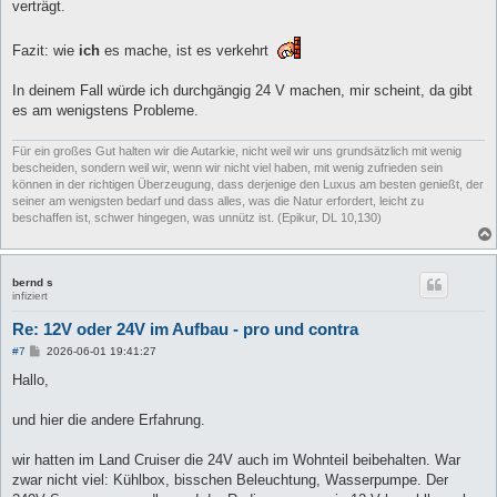
verträgt.
Fazit: wie
ich
es mache, ist es verkehrt
In deinem Fall würde ich durchgängig 24 V machen, mir scheint, da gibt
es am wenigstens Probleme.
Für ein großes Gut halten wir die Autarkie, nicht weil wir uns grundsätzlich mit wenig
bescheiden, sondern weil wir, wenn wir nicht viel haben, mit wenig zufrieden sein
können in der richtigen Überzeugung, dass derjenige den Luxus am besten genießt, der
seiner am wenigsten bedarf und dass alles, was die Natur erfordert, leicht zu
beschaffen ist, schwer hingegen, was unnütz ist. (Epikur, DL 10,130)
bernd s
infiziert
Re: 12V oder 24V im Aufbau - pro und contra
B
#7
2026-06-01 19:41:27
e
i
Hallo,
t
r
a
und hier die andere Erfahrung.
g
wir hatten im Land Cruiser die 24V auch im Wohnteil beibehalten. War
zwar nicht viel: Kühlbox, bisschen Beleuchtung, Wasserpumpe. Der