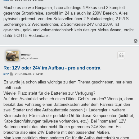
e
i
Mache es so wie Benjamin, habe allerdings 4 Akkus und 2 komplett
t
getrennte Stromkreise, sowohl im 24 als auch im 230V Bereich. Alles
r
a
pyhsisch getrennt, von den Solarzellen über 2 Solarladeregler, 2 Fi/LS
g
Sicherungen, 2 Wechselrichter, 2 Stromkreise 24V und 230V. Ist
gewichts-, geld- und volumentechnisch kein riesiger Mehraufwand, ergibt
dafür ECHTE Redundanz.
tonnar
abgefahren
Re: 12V oder 24V im Aufbau - pro und contra
B
#22
2026-06-04 7:14:31
e
i
Es wurde ja schon alles wichtige zu dem Thema geschrieben, nur eines
t
fehlt noch:
r
a
Wieviel Platz steht für die Batterien zur Verfügung?
g
Auf dem Avatarbild sehe ich einen Düdo. Geht's um den? Wenn ja, dann
besitzt das Fahrzeug einen Batteriekasten unter dem Fahrersitz,in den
zwei Starter und eine Aufbaubatterie passen (+ Laderegler + weitere
Kleintechnik). Für mich der perfekte Ort für diese Komponenten (belüftet,
Kabeldurchführungen teilweise vorhanden, etc.). Bei "normalen" 12V
Batterien reicht das aber nicht für ein getrenntes 24V-System. Es
bräuchte also eine 24V Batterie mit den passenden Maßen.
Man kann natürlich einen anderen Ort für die Aufbaubatterie(n) suchen,