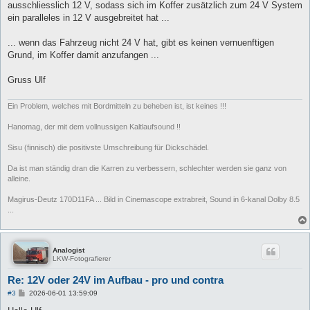
ausschliesslich 12 V, sodass sich im Koffer zusätzlich zum 24 V System
ein paralleles in 12 V ausgebreitet hat ...
... wenn das Fahrzeug nicht 24 V hat, gibt es keinen vernuenftigen
Grund, im Koffer damit anzufangen ...
Gruss Ulf
Ein Problem, welches mit Bordmitteln zu beheben ist, ist keines !!!
Hanomag, der mit dem vollnussigen Kaltlaufsound !!
Sisu (finnisch) die positivste Umschreibung für Dickschädel.
Da ist man ständig dran die Karren zu verbessern, schlechter werden sie ganz von
alleine.
Magirus-Deutz 170D11FA ... Bild in Cinemascope extrabreit, Sound in 6-kanal Dolby 8.5
...
Analogist
LKW-Fotografierer
Re: 12V oder 24V im Aufbau - pro und contra
B
#3
2026-06-01 13:59:09
e
i