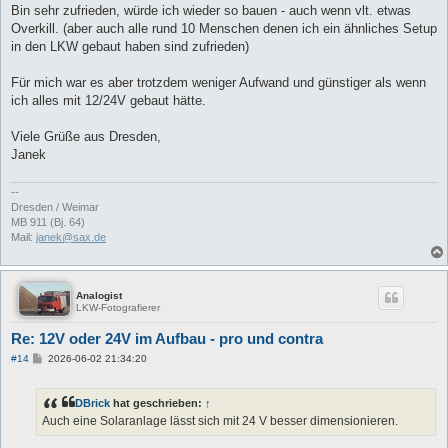
Bin sehr zufrieden, würde ich wieder so bauen - auch wenn vlt. etwas
Overkill. (aber auch alle rund 10 Menschen denen ich ein ähnliches Setup
in den LKW gebaut haben sind zufrieden)
Für mich war es aber trotzdem weniger Aufwand und günstiger als wenn
ich alles mit 12/24V gebaut hätte.
Viele Grüße aus Dresden,
Janek
--
Dresden / Weimar
MB 911 (Bj. 64)
Mail:
janek@sax.de
Analogist
LKW-Fotografierer
Re: 12V oder 24V im Aufbau - pro und contra
B
#14
2026-06-02 21:34:20
e
i
t
DBrick
hat geschrieben:
↑
r
a
Auch eine Solaranlage lässt sich mit 24 V besser dimensionieren.
g