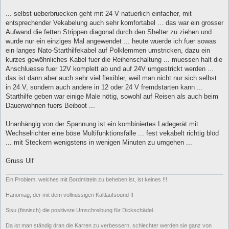
... selbst ueberbruecken geht mit 24 V natuerlich einfacher, mit
entsprechender Vekabelung auch sehr komfortabel ... das war ein grosser
Aufwand die fetten Strippen diagonal durch den Shelter zu ziehen und
wurde nur ein einziges Mal angewendet ... heute wuerde ich fuer sowas
ein langes Nato-Starthilfekabel auf Polklemmen umstricken, dazu ein
kurzes gewöhnliches Kabel fuer die Reihenschaltung ... muessen halt die
Anschluesse fuer 12V komplett ab und auf 24V umgestrickt werden ...
das ist dann aber auch sehr viel flexibler, weil man nicht nur sich selbst
in 24 V, sondern auch andere in 12 oder 24 V fremdstarten kann ...
Starthilfe geben war einige Male nötig, sowohl auf Reisen als auch beim
Dauerwohnen fuers Beiboot ...
Unanhängig von der Spannung ist ein kombiniertes Ladegerät mit
Wechselrichter eine böse Multifunktionsfalle ... fest vekabelt richtig blöd
... mit Steckern wenigstens in wenigen Minuten zu umgehen ...
Gruss Ulf
Ein Problem, welches mit Bordmitteln zu beheben ist, ist keines !!!
Hanomag, der mit dem vollnussigen Kaltlaufsound !!
Sisu (finnisch) die positivste Umschreibung für Dickschädel.
Da ist man ständig dran die Karren zu verbessern, schlechter werden sie ganz von