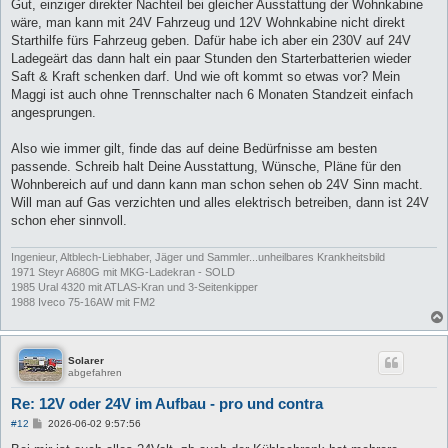
Gut, einziger direkter Nachteil bei gleicher Ausstattung der Wohnkabine
wäre, man kann mit 24V Fahrzeug und 12V Wohnkabine nicht direkt
Starthilfe fürs Fahrzeug geben. Dafür habe ich aber ein 230V auf 24V
Ladegeärt das dann halt ein paar Stunden den Starterbatterien wieder
Saft & Kraft schenken darf. Und wie oft kommt so etwas vor? Mein
Maggi ist auch ohne Trennschalter nach 6 Monaten Standzeit einfach
angesprungen.
Also wie immer gilt, finde das auf deine Bedürfnisse am besten
passende. Schreib halt Deine Ausstattung, Wünsche, Pläne für den
Wohnbereich auf und dann kann man schon sehen ob 24V Sinn macht.
Will man auf Gas verzichten und alles elektrisch betreiben, dann ist 24V
schon eher sinnvoll.
Ingenieur, Altblech-Liebhaber, Jäger und Sammler...unheilbares Krankheitsbild
1971 Steyr A680G mit MKG-Ladekran - SOLD
1985 Ural 4320 mit ATLAS-Kran und 3-Seitenkipper
1988 Iveco 75-16AW mit FM2
Solarer
abgefahren
Re: 12V oder 24V im Aufbau - pro und contra
B
#12
2026-06-02 9:57:56
e
i