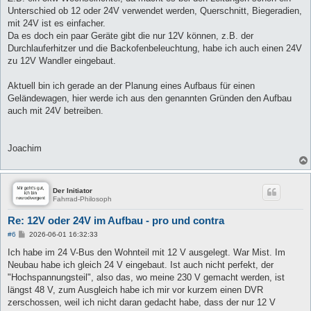
Unterschied ob 12 oder 24V verwendet werden, Querschnitt, Biegeradien,
mit 24V ist es einfacher.
Da es doch ein paar Geräte gibt die nur 12V können, z.B. der
Durchlauferhitzer und die Backofenbeleuchtung, habe ich auch einen 24V
zu 12V Wandler eingebaut.
Aktuell bin ich gerade an der Planung eines Aufbaus für einen
Geländewagen, hier werde ich aus den genannten Gründen den Aufbau
auch mit 24V betreiben.
Joachim
Der Initiator
Fahrrad-Philosoph
Re: 12V oder 24V im Aufbau - pro und contra
B
#6
2026-06-01 16:32:33
e
i
Ich habe im 24 V-Bus den Wohnteil mit 12 V ausgelegt. War Mist. Im
t
Neubau habe ich gleich 24 V eingebaut. Ist auch nicht perfekt, der
r
a
"Hochspannungsteil", also das, wo meine 230 V gemacht werden, ist
g
längst 48 V, zum Ausgleich habe ich mir vor kurzem einen DVR
zerschossen, weil ich nicht daran gedacht habe, dass der nur 12 V