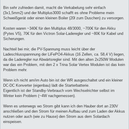
Bin sehr zufrieden damit, macht die Verkabelung sehr einfach
(3x1,5mm2) und der Multiplus3000 schafft es ohne Probleme mein
Schweißgerät oder einen kleinen Boiler (20l zum Duschen) zu versorgen.
Kosten waren ~340€ für den Multiplus 48/3000, ~700€ für den Akku
(Pytes V5), 70€ für den Victron Solar-Laderegler und ~80€ für Kabel und
Sicherungen.
Nachteil bei mir, die PV-Spannung muss leicht über der
Ladeschlusspannnung der LiFePO4-Akkus (16 Zellen, ca. 58,4 V) liegen,
da die Laderegler nur Abwärtsregler sind. Mit den alten 2x250W Modulen
war das ein Problem, mit den 2 x Trina Solar Vertex Modulen ist das kein
Problem mehr.
Wenn ich nicht am/im Auto bin ist der WR ausgeschaltet und ein kleiner
DC-DC Konverter (eigenbau) lädt die Starterbatterie.
Eigentlich ist der Standby-Verbrauch vom Wechselrichter selbst im
Winter kein Problem (~4W nachgemessen).
Wenn es unterwegs wo Strom gibt kann ich den Hauber dort an 230V
anschließen und den Strom für meinen Aufbau und zum Laden der Akkus
nutzen oder auch (wie zu Hause) den Strom aus dem Solardach
einspeisen.