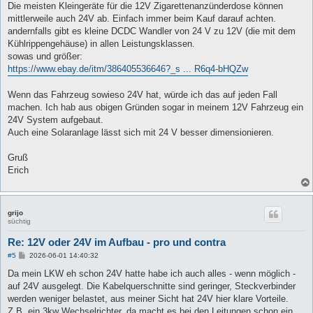
Die meisten Kleingeräte für die 12V Zigarettenanzünderdose können
mittlerweile auch 24V ab. Einfach immer beim Kauf darauf achten.
andernfalls gibt es kleine DCDC Wandler von 24 V zu 12V (die mit dem
Kühlrippengehäuse) in allen Leistungsklassen.
sowas und größer:
https://www.ebay.de/itm/386405536646?_s ... R6q4-bHQZw
Wenn das Fahrzeug sowieso 24V hat, würde ich das auf jeden Fall
machen. Ich hab aus obigen Gründen sogar in meinem 12V Fahrzeug ein
24V System aufgebaut.
Auch eine Solaranlage lässt sich mit 24 V besser dimensionieren.
Gruß
Erich
grijo
süchtig
Re: 12V oder 24V im Aufbau - pro und contra
B
#5
2026-06-01 14:40:32
e
i
Da mein LKW eh schon 24V hatte habe ich auch alles - wenn möglich -
t
auf 24V ausgelegt. Die Kabelquerschnitte sind geringer, Steckverbinder
r
a
werden weniger belastet, aus meiner Sicht hat 24V hier klare Vorteile.
g
Z.B. ein 3kw Wechselrichter, da macht es bei den Leitungen schon ein