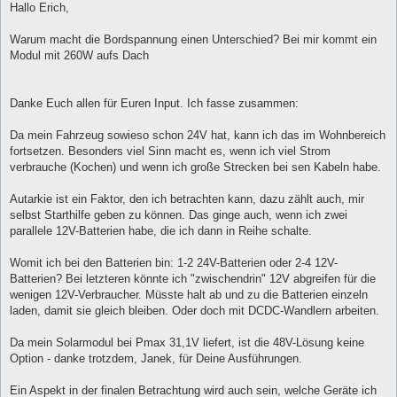
Hallo Erich,
Warum macht die Bordspannung einen Unterschied? Bei mir kommt ein
Modul mit 260W aufs Dach
Danke Euch allen für Euren Input. Ich fasse zusammen:
Da mein Fahrzeug sowieso schon 24V hat, kann ich das im Wohnbereich
fortsetzen. Besonders viel Sinn macht es, wenn ich viel Strom
verbrauche (Kochen) und wenn ich große Strecken bei sen Kabeln habe.
Autarkie ist ein Faktor, den ich betrachten kann, dazu zählt auch, mir
selbst Starthilfe geben zu können. Das ginge auch, wenn ich zwei
parallele 12V-Batterien habe, die ich dann in Reihe schalte.
Womit ich bei den Batterien bin: 1-2 24V-Batterien oder 2-4 12V-
Batterien? Bei letzteren könnte ich "zwischendrin" 12V abgreifen für die
wenigen 12V-Verbraucher. Müsste halt ab und zu die Batterien einzeln
laden, damit sie gleich bleiben. Oder doch mit DCDC-Wandlern arbeiten.
Da mein Solarmodul bei Pmax 31,1V liefert, ist die 48V-Lösung keine
Option - danke trotzdem, Janek, für Deine Ausführungen.
Ein Aspekt in der finalen Betrachtung wird auch sein, welche Geräte ich