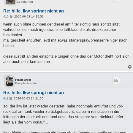
abgefahren
Re: hilfe, lkw springt nicht an
B
#10
2026-06-03 14:15:59
e
i
wenn auch ohne pumpen der diesel am filter richtig raus spritzt sitzt
t
wahrscheinlich noch irgendwo eine luftblase die als druckspeicher
r
a
funktioniert
g
mal gescheit entlüften, evtl mit etwas starterspray/bremsenreiniger nach
helfen
dieselaustritt an den einspritzleitungen ohne das der Motor dreht hört sich
aber auch sehr komisch an
PirateBretz
Kampfschrauber
Re: hilfe, lkw springt nicht an
B
#11
2026-06-03 14:21:50
e
i
so, der lkw ist jetzt wieder gestartet, habe nochmals entlüftet und vor-
t
rücklauf am tank wieder zurückgetauscht, da beim reinblasen in die
r
a
leitungen der eindruck entstand dass das steigrohr vom rücklauf tiefer
g
liegt als der vom vorlauf...
jetzt bleibt aber immernoch die frage ob die überdruckventile an der esp