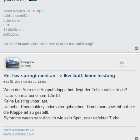
Iveco Magirus 110-16 bj89
dänisches militär
6,1m koffer
9,7t
14.00r20 xzl+
26l/100km
ein deutz braucht vieles nicht, weil er eines hat: luftkühlung!
Gregorix
süchtig
Re: lkw springt nicht an --> lkw läuft, keine leistung
B
#14
2026-06-03 22:44:04
e
i
Wenn das Auto eine Auspuffklappe hat, liegt der Fehler virlleicht da?
t
Hatte ich mal bei einem 12m18:
r
a
Keine Leisting unter last.
g
Ursache: Pneumatikzylinderhalter gebrochen. Durch sein gewicht hat der
die Klappe aif zu gestellt.
Symtome waren sehr ähnlich wie kein Sprit, oder defekter Turbo..
www.teamsaurer.com
www.geoserve.co.at