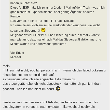
haben, leuchet die?
Diese Art ESP hatte ich zwar nur 2 oder 3 Mal auf dem Tisch - was mich
grad nicht zum Experten macht - aber genug Ärger mit anderen
Pumpen.
Das Verhalten klingt auf jeden Fall nach Notlauf.
Ich vermute ein Problem im Stellwerk oder der Peripherie, vielleicht
sogar das Steuergerät
Mit gaaaanz viel Glück ist nur ne Sicherung durch, alternativ könnte
man wie anno dazumal einfach Mal das Steuergerät abklemmen, ne
Minute warten und dann wieder probieren.
Viel Erfolg
Michael
moin,
mkl leuchtet nicht, edc lampe auch nicht...wenn ich den ladedrucksensor
abstecke leuchtet sofort die edc auf...
sicherungen habe ich alle angeschaut die waren ok.
das steuergerät habe ich nicht abgesteckt, da hatte ich garnicht dran
gedacht...hab ich halt nicht im deutz
heute war ein mechaniker von MAN da, der hatte erst auch nur das
dieselsystem in verdacht, nach erneutem filterwechsel nochmals