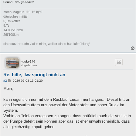
Grund:
Titel geändert.
Iveco Magirus 110-16 bj89
dänisches militär
6,1m koffer
9,7t
14.00r20 xzl+
26l/100km
ein deutz braucht vieles nicht, weil er eines hat: luftkühlung!
husky240
abgefahren
Re: hilfe, lkw springt nicht an
B
#2
2026-06-03 13:01:20
e
i
Moin,
t
r
a
kann eigentlich nur mit dem Rücklauf zusammenhängen... Diesel tritt an
g
den Überwurfmuttern aus obwohl der Motor steht und hoher Druck im
System.
Vorhin an Telefon vergessen zu sagen, dass natürlich auch die Ventile in
der Pumpe defekt sein können aber das ist eher unwahrscheinlich, dass
alle gleichzeitig kaputt gehen.