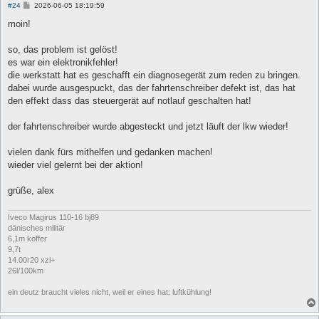
B
#24
2026-06-05 18:19:59
e
i
moin!
t
r
a
so, das problem ist gelöst!
g
es war ein elektronikfehler!
die werkstatt hat es geschafft ein diagnosegerät zum reden zu bringen.
dabei wurde ausgespuckt, das der fahrtenschreiber defekt ist, das hat
den effekt dass das steuergerät auf notlauf geschalten hat!
der fahrtenschreiber wurde abgesteckt und jetzt läuft der lkw wieder!
vielen dank fürs mithelfen und gedanken machen!
wieder viel gelernt bei der aktion!
grüße, alex
Iveco Magirus 110-16 bj89
dänisches militär
6,1m koffer
9,7t
14.00r20 xzl+
26l/100km
ein deutz braucht vieles nicht, weil er eines hat: luftkühlung!