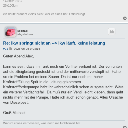
14.00r20 xzl+
26l/100km
ein deutz braucht vieles nicht, weil er eines hat: luftkühlung!
Michael
abgefahren
Re: lkw springt nicht an --> lkw läuft, keine leistung
B
#21
2026-06-05 0:04:16
e
i
Guten Abend Alex,
t
r
a
kann es sein, dass im Tank noch ein Vorfilter verbaut ist. Der von unten
g
auf die Steigleitung gesteckt ist und der mittlerweile verstopft ist. Hatte
so ein Problem bei meinen Saurer. Da ist nur noch mit hoher
Kraftstofffüllung Sprit in die Leitung gekommen....
Kraftstoffförderpumpe habt ihr wahrscheinlich schon ausgetauscht. Wäre
ein weiterer Verdachtsfall. Da muß nur ein Ventil leicht kleben, dann geht
nichts mehr mit der Pumpe. Hatte ich auch schon gehabt. Alles Ursache
von Dieselpest.
Gruß Michael
Warum etwas verbessern, was noch nie funktioniert hat....