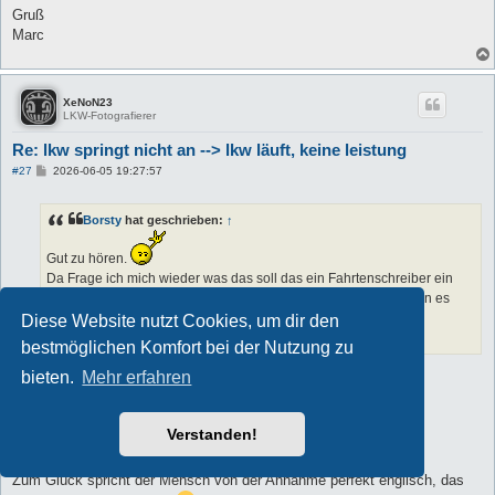
Gruß
Marc
XeNoN23
LKW-Fotografierer
Re: lkw springt nicht an --> lkw läuft, keine leistung
B
#27
2026-06-05 19:27:57
e
i
t
Borsty
hat geschrieben:
↑
r
a
g
Gut zu hören.
Da Frage ich mich wieder was das soll das ein Fahrtenschreiber ein
Notlauf auslöst und nicht ne Lampe oder sowas angeht das man es
überprüfen sollte.
Diese Website nutzt Cookies, um dir den
Gute Weiterfahrt.
bestmöglichen Komfort bei der Nutzung zu
bieten.
Mehr erfahren
Das frage ich mich auch
Am Montag kann ich den Laster holen und sie erklären mir den
Verstanden!
Sachverhalt genau….bin gespannt…
Zum Glück spricht der Mensch von der Annahme perfekt englisch, das