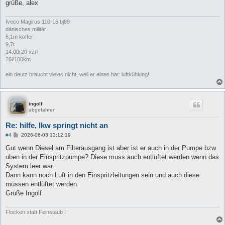
grüße, alex
Iveco Magirus 110-16 bj89
dänisches militär
6,1m koffer
9,7t
14.00r20 xzl+
26l/100km
ein deutz braucht vieles nicht, weil er eines hat: luftkühlung!
ingolf
abgefahren
Re: hilfe, lkw springt nicht an
B
#4
2026-06-03 13:12:19
e
i
Gut wenn Diesel am Filterausgang ist aber ist er auch in der Pumpe bzw
t
oben in der Einspritzpumpe? Diese muss auch entlüftet werden wenn das
r
a
System leer war.
g
Dann kann noch Luft in den Einspritzleitungen sein und auch diese
müssen entlüftet werden.
Grüße Ingolf
Flocken statt Feinstaub !