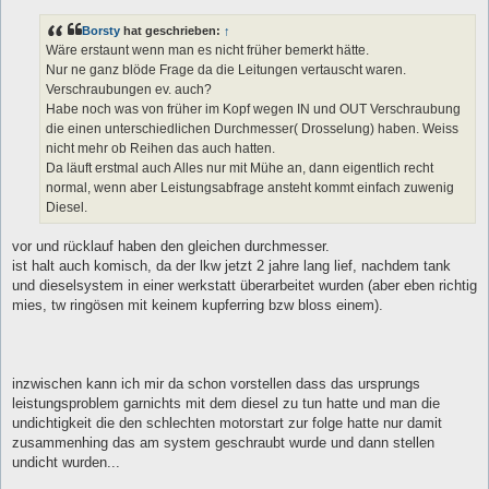
Borsty
hat geschrieben:
↑
Wäre erstaunt wenn man es nicht früher bemerkt hätte.
Nur ne ganz blöde Frage da die Leitungen vertauscht waren.
Verschraubungen ev. auch?
Habe noch was von früher im Kopf wegen IN und OUT Verschraubung
die einen unterschiedlichen Durchmesser( Drosselung) haben. Weiss
nicht mehr ob Reihen das auch hatten.
Da läuft erstmal auch Alles nur mit Mühe an, dann eigentlich recht
normal, wenn aber Leistungsabfrage ansteht kommt einfach zuwenig
Diesel.
vor und rücklauf haben den gleichen durchmesser.
ist halt auch komisch, da der lkw jetzt 2 jahre lang lief, nachdem tank
und dieselsystem in einer werkstatt überarbeitet wurden (aber eben richtig
mies, tw ringösen mit keinem kupferring bzw bloss einem).
inzwischen kann ich mir da schon vorstellen dass das ursprungs
leistungsproblem garnichts mit dem diesel zu tun hatte und man die
undichtigkeit die den schlechten motorstart zur folge hatte nur damit
zusammenhing das am system geschraubt wurde und dann stellen
undicht wurden...