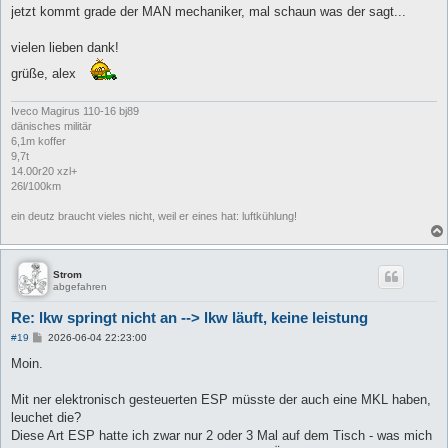
jetzt kommt grade der MAN mechaniker, mal schaun was der sagt...
vielen lieben dank!
grüße, alex
Iveco Magirus 110-16 bj89
dänisches militär
6,1m koffer
9,7t
14.00r20 xzl+
26l/100km
ein deutz braucht vieles nicht, weil er eines hat: luftkühlung!
Strom
abgefahren
Re: lkw springt nicht an --> lkw läuft, keine leistung
B
#19
2026-06-04 22:23:00
e
i
Moin.
t
r
a
Mit ner elektronisch gesteuerten ESP müsste der auch eine MKL haben,
g
leuchet die?
Diese Art ESP hatte ich zwar nur 2 oder 3 Mal auf dem Tisch - was mich