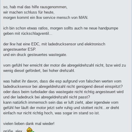
r
a
so, hab mal das hilfe rausgenommen,
g
wir machen schluss für heute,
morgen kommt ein lkw service mensch von MAN.
ich bin schon etwas ratlos, morgen sollts auch ne neue handpumpe
geben mit rückschlagventil...
der lkw hat eine EDC, mit ladedrucksensor und elektronisch
angesteuerter ESP.
und ein druck gesteuertes wastegate.
vom gefühl her erreicht der motor die abregeldrehzahl nicht, bzw wird zu
wenig diesel gefördert, bei hoher drehzahl.
was haltet ihr davon, dass die esp aufgrund von falschen werten vom
ladedrucksensor bei abregeldrehzahl nicht genügend diesel einspritzt?
oder dass beim turbolader das wastegate nicht richtig angesteuert wird
und der ladedruck bei abregeldrehzahl nicht passt?
kann natürlich immernoch sein das er luft zieht, aber irgendwie vom
gefühl her läuft der motor jetzt sehr ruhig und stottert nicht...er dreht
einfach nur nicht richtig hoch, was sogar im stand so ist.
vielen lieben dank mal wieder!
grüße, alex