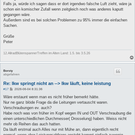
g
Falls ja, würde ich sagen dass er dort irgendwo falsche Luft zieht, wäre ja
schon ein komischer Zufall wenn zeitgleich noch was anderes kaputt
gegangen wäre.
Außerdem sind es bei solchen Problemen zu 95% immer die einfachen
Sachen.
Grüße
Peter
12.AllradBlütenspannerTreffen im Alten Land: 1.5. bis 3.5.26
Borsty
abgefahren
Re: lkw springt nicht an --> lkw läuft, keine leistung
B
#17
2026-06-04 8:31:36
e
i
Wäre erstaunt wenn man es nicht früher bemerkt hätte.
t
Nur ne ganz blöde Frage da die Leitungen vertauscht waren.
r
a
Verschraubungen ev. auch?
g
Habe noch was von früher im Kopf wegen IN und OUT Verschraubung die
einen unterschiedlichen Durchmesser( Drosselung) haben. Weiss nicht
mehr ob Reihen das auch hatten.
Da läuft erstmal auch Alles nur mit Mühe an, dann eigentlich recht
normal, wenn aber Leistungsabfrage ansteht kommt einfach zuwenig