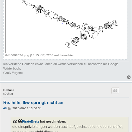
0440008074.png (18.15 KiB) 2208 mal betrachtet
Ich verstehe Deutsch etwas, aber ich werde versuchen zu antworten mit Google
Wörterbuch.
Gruß Eugene.
Oelfuss
süchtig
Re: hilfe, lkw springt nicht an
B
#8
2026-06-03 13:50:34
e
i
t
PirateBretz
hat geschrieben:
↑
r
a
die einspritzleitungen wurden auch aufgeschraubt und oben entlüftet,
g