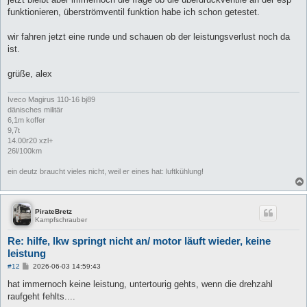
funktionieren, überströmventil funktion habe ich schon getestet.
wir fahren jetzt eine runde und schauen ob der leistungsverlust noch da
ist.
grüße, alex
Iveco Magirus 110-16 bj89
dänisches militär
6,1m koffer
9,7t
14.00r20 xzl+
26l/100km
ein deutz braucht vieles nicht, weil er eines hat: luftkühlung!
PirateBretz
Kampfschrauber
Re: hilfe, lkw springt nicht an/ motor läuft wieder, keine
leistung
B
#12
2026-06-03 14:59:43
e
i
hat immernoch keine leistung, untertourig gehts, wenn die drehzahl
t
raufgeht fehlts....
r
a