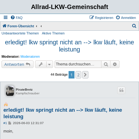
Allrad-LKW-Gemeinschaft
FAQ
Registrieren
Anmelden
S
Foren-Übersicht
Unbeantwortete Themen
Aktive Themen
u
erledigt! lkw springt nicht an --> lkw läuft, keine
c
leistung
h
e
Moderator:
Moderatoren
Suche
Erweiterte 
Antworten
1
2
Nächste
44 Beiträge
PirateBretz
Kampfschrauber
erledigt! lkw springt nicht an --> lkw läuft, keine
leistung
B
#1
2026-06-03 12:31:07
e
i
moin,
t
r