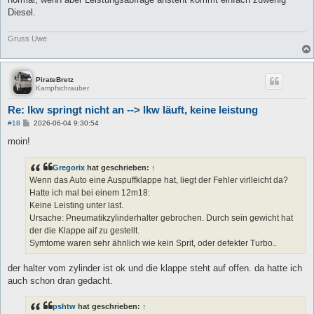
Diesel.
Gruss Uwe
PirateBretz
Kampfschrauber
Re: lkw springt nicht an --> lkw läuft, keine leistung
B
#18
2026-06-04 9:30:54
e
i
moin!
t
r
a
Gregorix
hat geschrieben:
↑
g
Wenn das Auto eine Auspuffklappe hat, liegt der Fehler virlleicht da?
Hatte ich mal bei einem 12m18:
Keine Leisting unter last.
Ursache: Pneumatikzylinderhalter gebrochen. Durch sein gewicht hat
der die Klappe aif zu gestellt.
Symtome waren sehr ähnlich wie kein Sprit, oder defekter Turbo..
der halter vom zylinder ist ok und die klappe steht auf offen. da hatte ich
auch schon dran gedacht.
pshtw
hat geschrieben:
↑