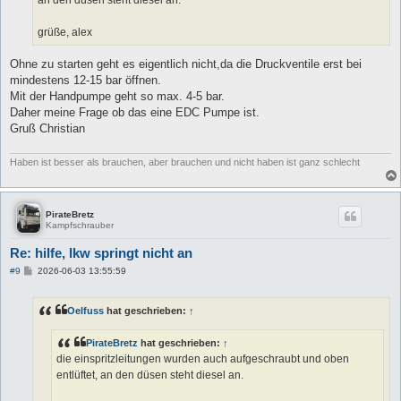
an den düsen steht diesel an.
grüße, alex
Ohne zu starten geht es eigentlich nicht,da die Druckventile erst bei
mindestens 12-15 bar öffnen.
Mit der Handpumpe geht so max. 4-5 bar.
Daher meine Frage ob das eine EDC Pumpe ist.
Gruß Christian
Haben ist besser als brauchen, aber brauchen und nicht haben ist ganz schlecht
PirateBretz
Kampfschrauber
Re: hilfe, lkw springt nicht an
B
#9
2026-06-03 13:55:59
e
i
t
Oelfuss
hat geschrieben:
↑
r
a
g
PirateBretz
hat geschrieben:
↑
die einspritzleitungen wurden auch aufgeschraubt und oben
entlüftet, an den düsen steht diesel an.