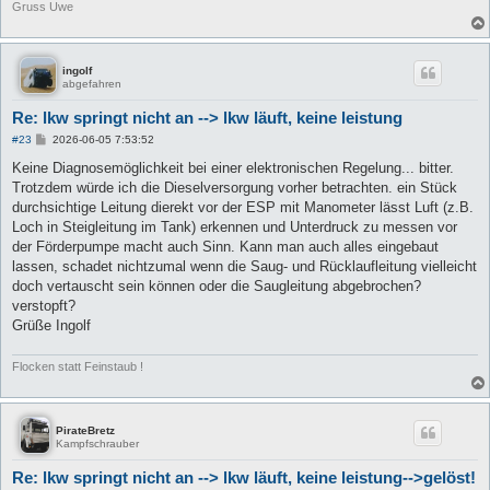
Gruss Uwe
ingolf
abgefahren
Re: lkw springt nicht an --> lkw läuft, keine leistung
B
#23
2026-06-05 7:53:52
e
i
Keine Diagnosemöglichkeit bei einer elektronischen Regelung... bitter.
t
Trotzdem würde ich die Dieselversorgung vorher betrachten. ein Stück
r
a
durchsichtige Leitung dierekt vor der ESP mit Manometer lässt Luft (z.B.
g
Loch in Steigleitung im Tank) erkennen und Unterdruck zu messen vor
der Förderpumpe macht auch Sinn. Kann man auch alles eingebaut
lassen, schadet nichtzumal wenn die Saug- und Rücklaufleitung vielleicht
doch vertauscht sein können oder die Saugleitung abgebrochen?
verstopft?
Grüße Ingolf
Flocken statt Feinstaub !
PirateBretz
Kampfschrauber
Re: lkw springt nicht an --> lkw läuft, keine leistung-->gelöst!