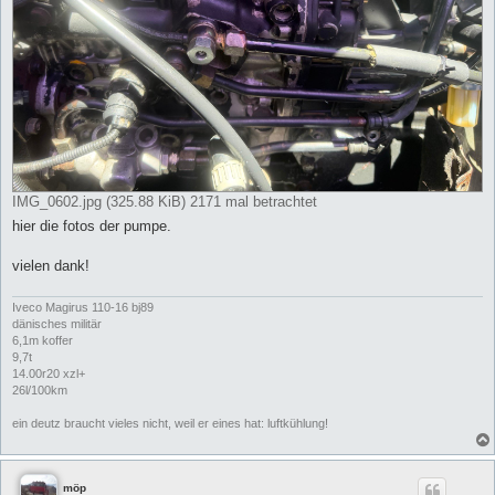
IMG_0602.jpg (325.88 KiB) 2171 mal betrachtet
hier die fotos der pumpe.
vielen dank!
Iveco Magirus 110-16 bj89
dänisches militär
6,1m koffer
9,7t
14.00r20 xzl+
26l/100km
ein deutz braucht vieles nicht, weil er eines hat: luftkühlung!
möp