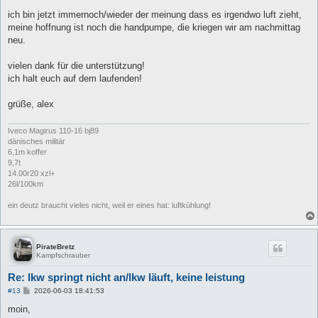
g
ich bin jetzt immernoch/wieder der meinung dass es irgendwo luft zieht,
meine hoffnung ist noch die handpumpe, die kriegen wir am nachmittag
neu.
vielen dank für die unterstützung!
ich halt euch auf dem laufenden!
grüße, alex
Iveco Magirus 110-16 bj89
dänisches militär
6,1m koffer
9,7t
14.00r20 xzl+
26l/100km
ein deutz braucht vieles nicht, weil er eines hat: luftkühlung!
PirateBretz
Kampfschrauber
Re: lkw springt nicht an/lkw läuft, keine leistung
B
#13
2026-06-03 18:41:53
e
i
moin,
t