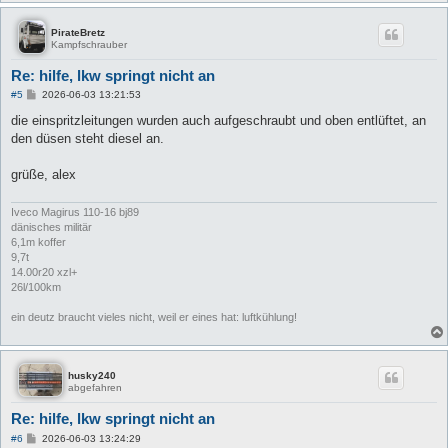
PirateBretz
Kampfschrauber
Re: hilfe, lkw springt nicht an
B
#5
2026-06-03 13:21:53
e
i
die einspritzleitungen wurden auch aufgeschraubt und oben entlüftet, an
t
den düsen steht diesel an.
r
a
g
grüße, alex
Iveco Magirus 110-16 bj89
dänisches militär
6,1m koffer
9,7t
14.00r20 xzl+
26l/100km
ein deutz braucht vieles nicht, weil er eines hat: luftkühlung!
husky240
abgefahren
Re: hilfe, lkw springt nicht an
B
#6
2026-06-03 13:24:29