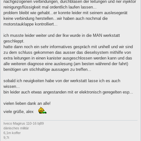
nachgezogenen verbindungen, durchblasen der leitungen und ner injektor
reinigungsflüssigkeit mal ordentlich laufen lassen...
problem bleibt wie gehabt...er konnte leider mit seinem auslesegerät
keine verbindung herstellen...wir haben auch nochmal die
motorstauklappe kontrolliert...
ich musste leider weiter und der lkw wurde in die MAN werkstatt
geschleppt.
hatte dann noch ein sehr informatives gespräch mit unihell und wir sind
zu dem schluss gekommen das ausser das dieselsystem mithilfe von
extra leitungen in einen kanister ausgeschlossen werden kann und das
alle weiteren diagnose eine auslesung (am besten während der fahrt)
benötigen um stichhaltige aussagen zu treffen...
sobald ich neuigkeiten habe von der werkstatt lasse ich es auch
wissen...
bin leider auch etwas angestanden mit er elektronisch geregelten esp...
vielen lieben dank an alle!
viele grüße, alex
Iveco Magirus 110-16 bj89
dänisches militär
6,1m koffer
9,7t