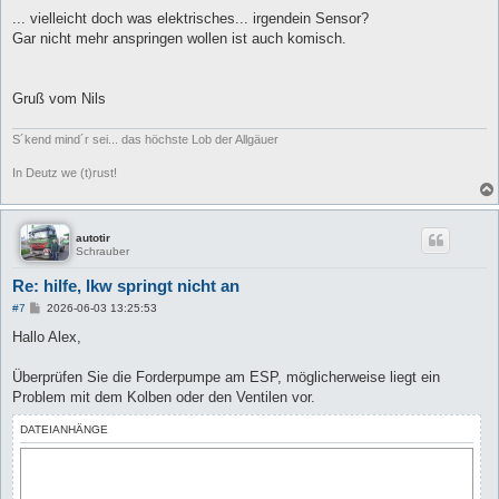
e
i
... vielleicht doch was elektrisches... irgendein Sensor?
t
Gar nicht mehr anspringen wollen ist auch komisch.
r
a
g
Gruß vom Nils
S´kend mind´r sei... das höchste Lob der Allgäuer
In Deutz we (t)rust!
autotir
Schrauber
Re: hilfe, lkw springt nicht an
B
#7
2026-06-03 13:25:53
e
i
Hallo Alex,
t
r
a
Überprüfen Sie die Forderpumpe am ESP, möglicherweise liegt ein
g
Problem mit dem Kolben oder den Ventilen vor.
DATEIANHÄNGE