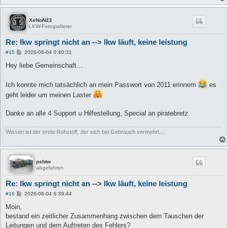
XeNoN23
LKW-Fotografierer
Re: lkw springt nicht an --> lkw läuft, keine leistung
B
#15
2026-06-04 0:40:31
e
i
Hey liebe Gemeinschaft…
t
r
a
Ich konnte mich tatsächlich an mein Passwort von 2011 erinnern
es
g
geht leider um meinen Laster
Danke an alle 4 Support u Hilfestellung, Special an piratebretz
Wissen ist der erste Rohstoff, der sich bei Gebrauch vermehrt....
pshtw
abgefahren
Re: lkw springt nicht an --> lkw läuft, keine leistung
B
#16
2026-06-04 6:39:44
e
i
Moin,
t
bestand ein zeitlicher Zusammenhang zwischen dem Tauschen der
r
a
Leitungen und dem Auftreten des Fehlers?