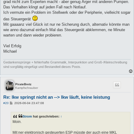
grad nicht zum Experten macht - aber genug Ärger mit anderen Pumpen.
Das Verhalten klingt auf jeden Fall nach Notlauf.
Ich vermute ein Problem im Stellwerk oder der Peripherie, vielleicht sogar
das Steuergerät
Mit gaaaanz viel Glück ist nur ne Sicherung durch, alternativ könnte man
wie anno dazumal einfach Mal das Steuergerät abklemmen, ne Minute
warten und dann wieder probieren.
Viel Erfolg
Michael
Gedankensprünge + fehlerhafte Grammatik, Interpunktion und Groß-/Kleinschreibung
sind sorgfältig eingefügt und Bestandteil dieses Posts.
PirateBretz
Kampfschrauber
Re: lkw springt nicht an --> lkw läuft, keine leistung
B
#20
2026-06-04 23:47:08
e
i
t
Strom
hat geschrieben:
↑
r
a
Moin.
g
Mit ner elektronisch gesteuerten ESP müsste der auch eine MKL