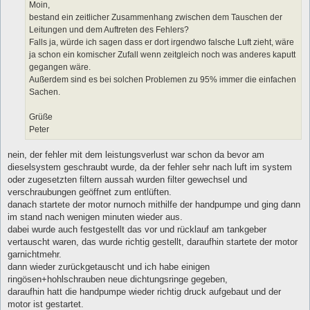
Moin,
bestand ein zeitlicher Zusammenhang zwischen dem Tauschen der
Leitungen und dem Auftreten des Fehlers?
Falls ja, würde ich sagen dass er dort irgendwo falsche Luft zieht, wäre
ja schon ein komischer Zufall wenn zeitgleich noch was anderes kaputt
gegangen wäre.
Außerdem sind es bei solchen Problemen zu 95% immer die einfachen
Sachen.
Grüße
Peter
nein, der fehler mit dem leistungsverlust war schon da bevor am
dieselsystem geschraubt wurde, da der fehler sehr nach luft im system
oder zugesetzten filtern aussah wurden filter gewechsel und
verschraubungen geöffnet zum entlüften.
danach startete der motor nurnoch mithilfe der handpumpe und ging dann
im stand nach wenigen minuten wieder aus.
dabei wurde auch festgestellt das vor und rücklauf am tankgeber
vertauscht waren, das wurde richtig gestellt, daraufhin startete der motor
garnichtmehr.
dann wieder zurückgetauscht und ich habe einigen
ringösen+hohlschrauben neue dichtungsringe gegeben,
daraufhin hatt die handpumpe wieder richtig druck aufgebaut und der
motor ist gestartet.