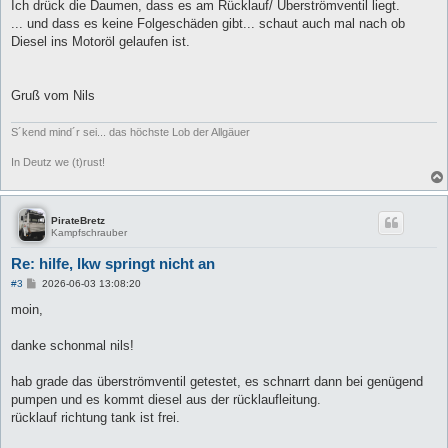
Ich drück die Daumen, dass es am Rücklauf/ Überströmventil liegt.
... und dass es keine Folgeschäden gibt... schaut auch mal nach ob
Diesel ins Motoröl gelaufen ist.
Gruß vom Nils
S´kend mind´r sei... das höchste Lob der Allgäuer
In Deutz we (t)rust!
PirateBretz
Kampfschrauber
Re: hilfe, lkw springt nicht an
B
#3
2026-06-03 13:08:20
e
i
moin,
t
r
a
danke schonmal nils!
g
hab grade das überströmventil getestet, es schnarrt dann bei genügend
pumpen und es kommt diesel aus der rücklaufleitung.
rücklauf richtung tank ist frei.