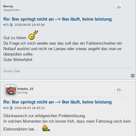
Borsty
abgefahren
Re: lkw springt nicht an --> lkw läuft, keine leistung
B
#25
2026-06-05 18:45:09
e
i
t
Gut zu hören.
r
Da Frage ich mich wieder was das soll das ein Fahrtenschreiber ein
a
g
Notlauf auslöst und nicht ne Lampe oder sowas angeht das man es
überprüfen sollte.
Gute Weiterfahrt.
Gruss Uwe
fridolin_22
süchtig
Re: lkw springt nicht an --> lkw läuft, keine leistung
B
#26
2026-06-05 18:45:13
e
i
Glückwunsch zur erfolgreichen Problemlösung.
t
In solchen Momenten bin ich immer froh, dass mein Fahrzeug noch kein
r
a
Elektronikhirn hat...
g