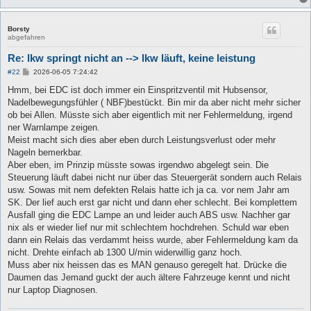
Borsty
abgefahren
Re: lkw springt nicht an --> lkw läuft, keine leistung
B
#22
2026-06-05 7:24:42
e
i
Hmm, bei EDC ist doch immer ein Einspritzventil mit Hubsensor,
t
Nadelbewegungsfühler ( NBF)bestückt. Bin mir da aber nicht mehr sicher
r
a
ob bei Allen. Müsste sich aber eigentlich mit ner Fehlermeldung, irgend
g
ner Warnlampe zeigen.
Meist macht sich dies aber eben durch Leistungsverlust oder mehr
Nageln bemerkbar.
Aber eben, im Prinzip müsste sowas irgendwo abgelegt sein. Die
Steuerung läuft dabei nicht nur über das Steuergerät sondern auch Relais
usw. Sowas mit nem defekten Relais hatte ich ja ca. vor nem Jahr am
SK. Der lief auch erst gar nicht und dann eher schlecht. Bei komplettem
Ausfall ging die EDC Lampe an und leider auch ABS usw. Nachher gar
nix als er wieder lief nur mit schlechtem hochdrehen. Schuld war eben
dann ein Relais das verdammt heiss wurde, aber Fehlermeldung kam da
nicht. Drehte einfach ab 1300 U/min widerwillig ganz hoch.
Muss aber nix heissen das es MAN genauso geregelt hat. Drücke die
Daumen das Jemand guckt der auch ältere Fahrzeuge kennt und nicht
nur Laptop Diagnosen.