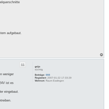
elquerschnitte
stem aufgebaut.
N
a
c
h
grijo
o
süchtig
b
en weniger
e
Beiträge:
988
Registriert:
2007-01-22 17:33:29
n
Wohnort:
Raum Esslingen
24V ist es
er eingebaut.
treiben.