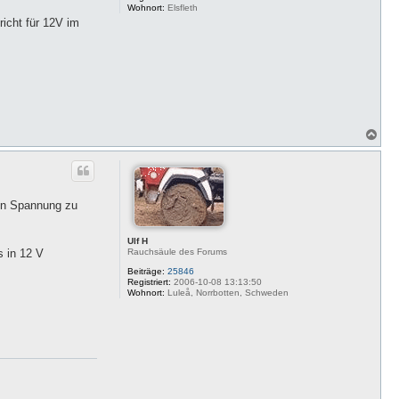
Wohnort:
Elsfleth
richt für 12V im
N
a
c
h
o
b
den Spannung zu
e
n
Ulf H
Rauchsäule des Forums
s in 12 V
Beiträge:
25846
Registriert:
2006-10-08 13:13:50
Wohnort:
Luleå, Norrbotten, Schweden