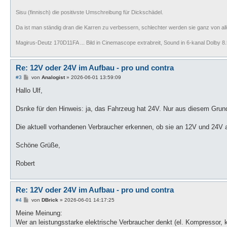
Sisu (finnisch) die positivste Umschreibung für Dickschädel.
Da ist man ständig dran die Karren zu verbessern, schlechter werden sie ganz von all
Magirus-Deutz 170D11FA ... Bild in Cinemascope extrabreit, Sound in 6-kanal Dolby 8.5
Re: 12V oder 24V im Aufbau - pro und contra
B
#3
von
Analogist
»
2026-06-01 13:59:09
e
i
Hallo Ulf,
t
r
a
Dsnke für den Hinweis: ja, das Fahrzeug hat 24V. Nur aus diesem Grund
g
Die aktuell vorhandenen Verbraucher erkennen, ob sie an 12V und 24V 
Schöne Grüße,
Robert
Re: 12V oder 24V im Aufbau - pro und contra
B
#4
von
DBrick
»
2026-06-01 14:17:25
e
i
Meine Meinung:
t
Wer an leistungsstarke elektrische Verbraucher denkt (el. Kompressor, 
r