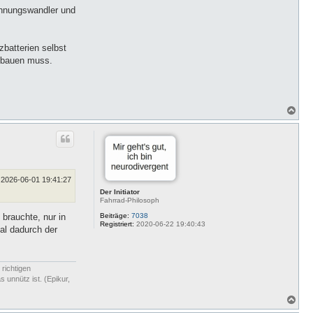
t
annungswandler und
a
k
t
d
a
batterien selbst
t
usbauen muss.
e
n
v
o
n
b
N
e
a
r
c
n
d
h
s
o
b
e
n
2026-06-01 19:41:27
Der Initiator
Fahrrad-Philosoph
Beiträge:
7038
 brauchte, nur in
Registriert:
2020-06-22 19:40:43
al dadurch der
 richtigen
 unnütz ist. (Epikur,
N
a