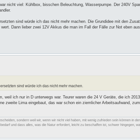
 zwar nicht viel: Kühlbox, bisschen Beleuchtung, Wasserpumpe. Der 240V Sp
ndler.
ersetzten sind würde ich das nicht mehr machen. Die Grundidee mit den Zusatz
cht wert. Dann lieber zwei 12V Akkus die man im Fall der Fälle zur Not eben a
 ersetzten sind würde ich das nicht mehr machen.
, weil ich nur in D unterwegs war. Teurer waren die 24 V Geräte, die ich 2013
ne zweite Lima eingebaut, das war schon ein ziemlicher Arbeitsaufwand, zum
escheiden, sondern weil wir, wenn wir nicht viel haben, mit wenig zufrieden sein können in der
arf und dass alles, was die Natur erfordert, leicht zu beschaffen ist, schwer hingegen, was