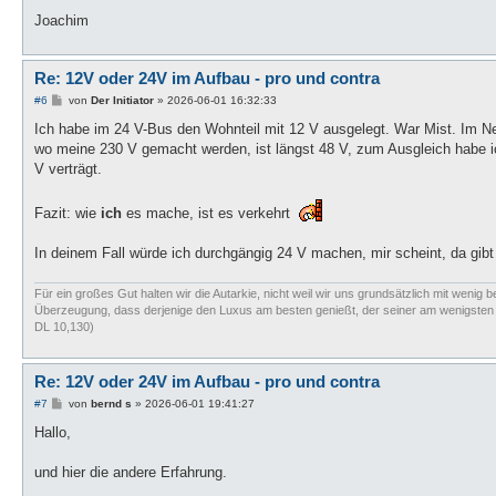
Joachim
Re: 12V oder 24V im Aufbau - pro und contra
B
#6
von
Der Initiator
»
2026-06-01 16:32:33
e
i
Ich habe im 24 V-Bus den Wohnteil mit 12 V ausgelegt. War Mist. Im Neu
t
wo meine 230 V gemacht werden, ist längst 48 V, zum Ausgleich habe i
r
a
V verträgt.
g
Fazit: wie
ich
es mache, ist es verkehrt
In deinem Fall würde ich durchgängig 24 V machen, mir scheint, da gi
Für ein großes Gut halten wir die Autarkie, nicht weil wir uns grundsätzlich mit wenig b
Überzeugung, dass derjenige den Luxus am besten genießt, der seiner am wenigsten bed
DL 10,130)
Re: 12V oder 24V im Aufbau - pro und contra
B
#7
von
bernd s
»
2026-06-01 19:41:27
e
i
Hallo,
t
r
a
und hier die andere Erfahrung.
g