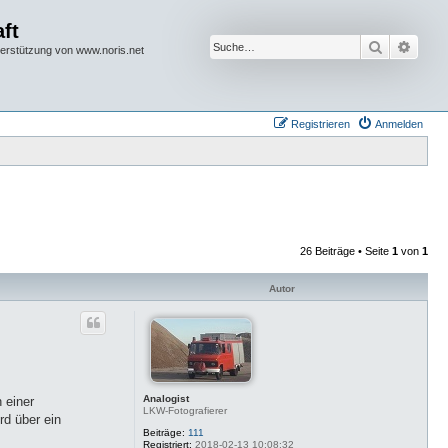
ft
Suche
Erwei
terstützung von www.noris.net
Registrieren
Anmelden
26 Beiträge • Seite
1
von
1
Autor
Analogist
 einer
LKW-Fotografierer
rd über ein
Beiträge:
111
Registriert:
2018-02-13 10:08:32