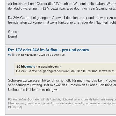
wir hatten im Land Cruiser die 24V auch im Wohnteil beibehalten. War
der Radio waren nur in 12 V bezahlbar, also doch noch ein Spannungswa
Da 24V Geräte bei geringerer Auswahl deutlich teurer und schwerer zu 
fremdstarten zu können hat zwar funktioniert, ist aber den Nachteil ni
Gruss
Bernd
Re: 12V oder 24V im Aufbau - pro und contra
B
#8
von
Der Initiator
»
2026-06-01 20:44:08
e
i
t
bernd s
hat geschrieben:
↑
r
a
Da 24V Geräte bei geringerer Auswahl deutlich teurer und schwerer zu
g
Schwerer zu Ersetzen hörte ich schon oft, für mich war das kein Problem
sehr geringem Umfang. Bei mir war das Problem das Laden. Ich habe ei
Umbau des Kühlerlüfters nötig war.
Für ein großes Gut halten wir die Autarkie, nicht weil wir uns grundsätzlich mit wenig b
Überzeugung, dass derjenige den Luxus am besten genießt, der seiner am wenigsten bed
DL 10,130)