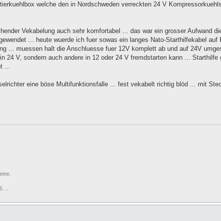
ltierkuehlbox welche den in Nordschweden verreckten 24 V Kompressorkuehls
echender Vekabelung auch sehr komfortabel ... das war ein grosser Aufwand die
gewendet ... heute wuerde ich fuer sowas ein langes Nato-Starthilfekabel au
ng ... muessen halt die Anschluesse fuer 12V komplett ab und auf 24V umgest
t in 24 V, sondern auch andere in 12 oder 24 V fremdstarten kann ... Starthilfe
 ...
chter eine böse Multifunktionsfalle ... fest vekabelt richtig blöd ... mit St
eine.
 ...