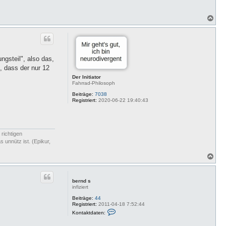
N
a
c
h
o
b
ngsteil", also das,
e
n
, dass der nur 12
Der Initiator
Fahrrad-Philosoph
Beiträge:
7038
Registriert:
2020-06-22 19:40:43
 richtigen
 unnütz ist. (Epikur,
N
a
c
h
bernd s
o
infiziert
b
e
Beiträge:
44
Registriert:
2011-04-18 7:52:44
n
K
Kontaktdaten:
o
n