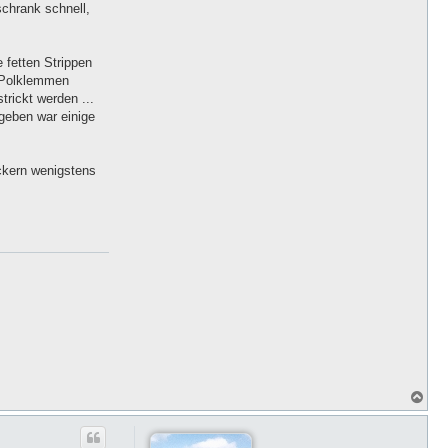
chrank schnell,
K
 fetten Strippen
f Polklemmen
rickt werden ...
 geben war einige
eckern wenigstens
N
a
c
h