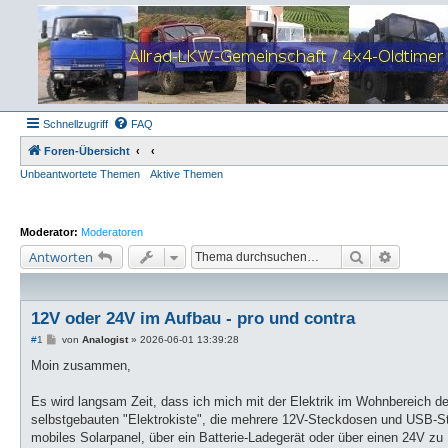
Schnellzugriff
FAQ
Foren-Übersicht
Unbeantwortete Themen
Aktive Themen
Moderator:
Moderatoren
Suche
Erweiter
Antworten
12V oder 24V im Aufbau - pro und contra
B
#1
von
Analogist
»
2026-06-01 13:39:28
e
i
Moin zusammen,
t
r
a
Es wird langsam Zeit, dass ich mich mit der Elektrik im Wohnbereich de
g
selbstgebauten "Elektrokiste", die mehrere 12V-Steckdosen und USB-St
mobiles Solarpanel, über ein Batterie-Ladegerät oder über einen 24V z