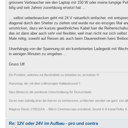
grössere Verbraucher wie den Laptop mit 150 W oder meine lumpige Pe
bilig und seit Jahren zuverlässig ersetzt hat ...
... selbst ueberbruecken geht mit 24 V natuerlich einfacher, mit entspr
diagonal durch den Shelter zu ziehen und wurde nur ein einziges Mal an
umstricken, dazu ein kurzes gewöhnliches Kabel fuer die Reihenschaltu
das ist dann aber auch sehr viel flexibler, weil man nicht nur sich selbs
Male nötig, sowohl auf Reisen als auch beim Dauerwohnen fuers Beiboot
Unanhängig von der Spannung ist ein kombiniertes Ladegerät mit Wechselri
in wenigen Minuten zu umgehen ...
Gruss Ulf
Ein Problem, welches mit Bordmitteln zu beheben ist, ist keines !!!
Hanomag, der mit dem vollnussigen Kaltlaufsound !!
Sisu (finnisch) die positivste Umschreibung für Dickschädel.
Da ist man ständig dran die Karren zu verbessern, schlechter werden sie ganz von all
Magirus-Deutz 170D11FA ... Bild in Cinemascope extrabreit, Sound in 6-kanal Dolby 8.5
Re: 12V oder 24V im Aufbau - pro und contra