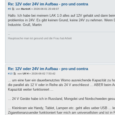
Re: 12V oder 24V im Aufbau - pro und contra
B
#9
von
MartinK
»
2026-06-01 20:49:07
e
i
Hallo. Ich habe bei meinem LAK 1.0 alles auf 12V gehabt und dann beim 
t
problemlos in 24V. Es gibt keinen Grund, keine 24V zu nehmen. Wenn D
r
a
Industrie. Gruß, Martin
g
--
Hauptsache man ist gesund und die Frau hat Arbeit
Re: 12V oder 24V im Aufbau - pro und contra
B
#10
von
Ulf H
»
2026-06-02 7:53:42
e
i
... um eine fuer ein dauerbenutztes Womo ausreichende Kapazität zu h
t
die parallel als 12 V oder in Reihe als 24 V anschliesst ... ABER beim 
r
a
Kapazität weiter funktioniert ...
g
... 24 V Geräte habe ich in Russland, Mongolei und Nordschweden gesuc
... Kleinkram wie Handy, Tablet, Lampen etc. geht alles ueber USB ... le
Zigarettenanzuender funktioniert fuer mich am universellsten und ist in