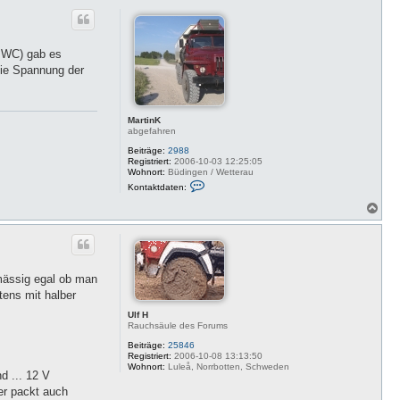
c
h
o
b
d WC) gab es
e
n
die Spannung der
MartinK
abgefahren
Beiträge:
2988
Registriert:
2006-10-03 12:25:05
Wohnort:
Büdingen / Wetterau
K
Kontaktdaten:
o
n
N
t
a
a
c
k
h
t
o
d
a
b
smässig egal ob man
t
e
e
n
tens mit halber
n
v
Ulf H
o
Rauchsäule des Forums
n
M
Beiträge:
25846
a
Registriert:
2006-10-08 13:13:50
r
Wohnort:
Luleå, Norrbotten, Schweden
d ... 12 V
t
i
der packt auch
n