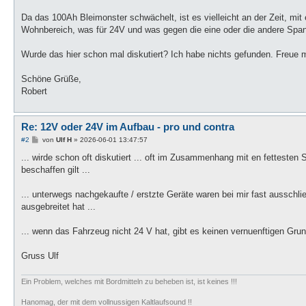
Da das 100Ah Bleimonster schwächelt, ist es vielleicht an der Zeit, mit
Wohnbereich, was für 24V und was gegen die eine oder die andere Spa
Wurde das hier schon mal diskutiert? Ich habe nichts gefunden. Freue m
Schöne Grüße,
Robert
Re: 12V oder 24V im Aufbau - pro und contra
B
#2
von
Ulf H
»
2026-06-01 13:47:57
e
i
... wirde schon oft diskutiert ... oft im Zusammenhang mit en fetteste
t
beschaffen gilt ...
r
a
g
... unterwegs nachgekaufte / erstzte Geräte waren bei mir fast ausschli
ausgebreitet hat ...
... wenn das Fahrzeug nicht 24 V hat, gibt es keinen vernuenftigen Grun
Gruss Ulf
Ein Problem, welches mit Bordmitteln zu beheben ist, ist keines !!!
Hanomag, der mit dem vollnussigen Kaltlaufsound !!