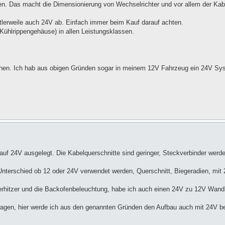
en. Das macht die Dimensionierung von Wechselrichter und vor allem der Kab
tlerweile auch 24V ab. Einfach immer beim Kauf darauf achten.
Kühlrippengehäuse) in allen Leistungsklassen.
chen. Ich hab aus obigen Gründen sogar in meinem 12V Fahrzeug ein 24V Sy
uf 24V ausgelegt. Die Kabelquerschnitte sind geringer, Steckverbinder werd
Unterschied ob 12 oder 24V verwendet werden, Querschnitt, Biegeradien, mit 
ferhitzer und die Backofenbeleuchtung, habe ich auch einen 24V zu 12V Wandl
wagen, hier werde ich aus den genannten Gründen den Aufbau auch mit 24V be