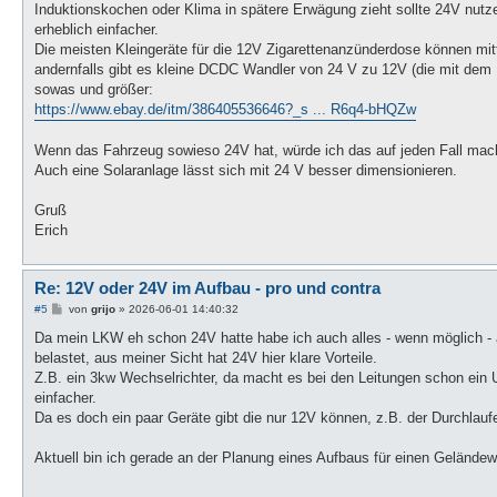
a
Induktionskochen oder Klima in spätere Erwägung zieht sollte 24V nutz
g
erheblich einfacher.
Die meisten Kleingeräte für die 12V Zigarettenanzünderdose können mit
andernfalls gibt es kleine DCDC Wandler von 24 V zu 12V (die mit dem 
sowas und größer:
https://www.ebay.de/itm/386405536646?_s ... R6q4-bHQZw
Wenn das Fahrzeug sowieso 24V hat, würde ich das auf jeden Fall ma
Auch eine Solaranlage lässt sich mit 24 V besser dimensionieren.
Gruß
Erich
Re: 12V oder 24V im Aufbau - pro und contra
B
#5
von
grijo
»
2026-06-01 14:40:32
e
i
Da mein LKW eh schon 24V hatte habe ich auch alles - wenn möglich - a
t
belastet, aus meiner Sicht hat 24V hier klare Vorteile.
r
a
Z.B. ein 3kw Wechselrichter, da macht es bei den Leitungen schon ein 
g
einfacher.
Da es doch ein paar Geräte gibt die nur 12V können, z.B. der Durchlau
Aktuell bin ich gerade an der Planung eines Aufbaus für einen Gelände