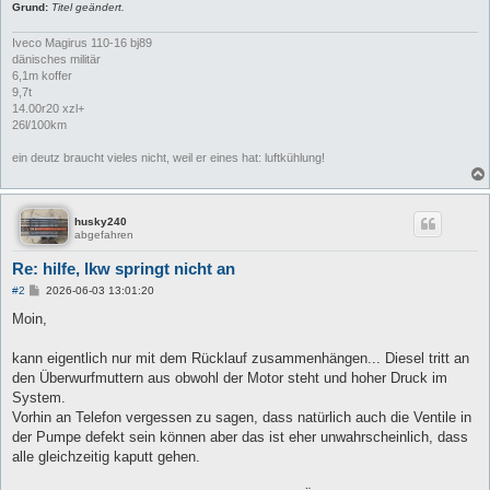
Grund:
Titel geändert.
Iveco Magirus 110-16 bj89
dänisches militär
6,1m koffer
9,7t
14.00r20 xzl+
26l/100km
ein deutz braucht vieles nicht, weil er eines hat: luftkühlung!
husky240
abgefahren
Re: hilfe, lkw springt nicht an
B
#2
2026-06-03 13:01:20
e
i
Moin,
t
r
a
kann eigentlich nur mit dem Rücklauf zusammenhängen... Diesel tritt an
g
den Überwurfmuttern aus obwohl der Motor steht und hoher Druck im
System.
Vorhin an Telefon vergessen zu sagen, dass natürlich auch die Ventile in
der Pumpe defekt sein können aber das ist eher unwahrscheinlich, dass
alle gleichzeitig kaputt gehen.