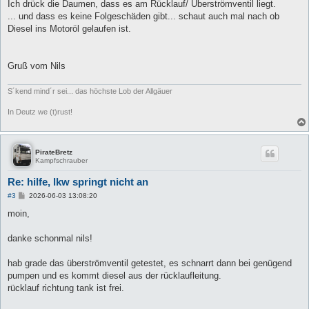
Ich drück die Daumen, dass es am Rücklauf/ Überströmventil liegt.
... und dass es keine Folgeschäden gibt... schaut auch mal nach ob
Diesel ins Motoröl gelaufen ist.
Gruß vom Nils
S´kend mind´r sei... das höchste Lob der Allgäuer
In Deutz we (t)rust!
PirateBretz
Kampfschrauber
Re: hilfe, lkw springt nicht an
B
#3
2026-06-03 13:08:20
e
i
moin,
t
r
a
danke schonmal nils!
g
hab grade das überströmventil getestet, es schnarrt dann bei genügend
pumpen und es kommt diesel aus der rücklaufleitung.
rücklauf richtung tank ist frei.