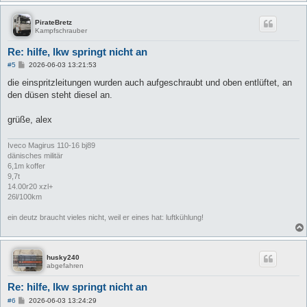
PirateBretz
Kampfschrauber
Re: hilfe, lkw springt nicht an
B
#5
2026-06-03 13:21:53
e
i
die einspritzleitungen wurden auch aufgeschraubt und oben entlüftet, an
t
den düsen steht diesel an.
r
a
g
grüße, alex
Iveco Magirus 110-16 bj89
dänisches militär
6,1m koffer
9,7t
14.00r20 xzl+
26l/100km
ein deutz braucht vieles nicht, weil er eines hat: luftkühlung!
husky240
abgefahren
Re: hilfe, lkw springt nicht an
B
#6
2026-06-03 13:24:29