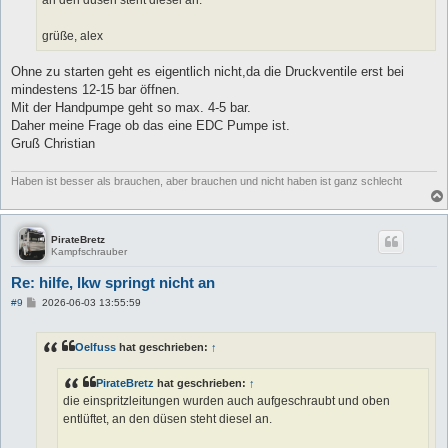
an den düsen steht diesel an.
grüße, alex
Ohne zu starten geht es eigentlich nicht,da die Druckventile erst bei
mindestens 12-15 bar öffnen.
Mit der Handpumpe geht so max. 4-5 bar.
Daher meine Frage ob das eine EDC Pumpe ist.
Gruß Christian
Haben ist besser als brauchen, aber brauchen und nicht haben ist ganz schlecht
PirateBretz
Kampfschrauber
Re: hilfe, lkw springt nicht an
B
#9
2026-06-03 13:55:59
e
i
t
Oelfuss
hat geschrieben:
↑
r
a
g
PirateBretz
hat geschrieben:
↑
die einspritzleitungen wurden auch aufgeschraubt und oben
entlüftet, an den düsen steht diesel an.