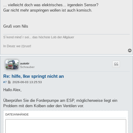
e
i
... vielleicht doch was elektrisches... irgendein Sensor?
t
Gar nicht mehr anspringen wollen ist auch komisch.
r
a
g
Gruß vom Nils
S´kend mind´r sei... das höchste Lob der Allgäuer
In Deutz we (t)rust!
autotir
Schrauber
Re: hilfe, lkw springt nicht an
B
#7
2026-06-03 13:25:53
e
i
Hallo Alex,
t
r
a
Überprüfen Sie die Forderpumpe am ESP, möglicherweise liegt ein
g
Problem mit dem Kolben oder den Ventilen vor.
DATEIANHÄNGE