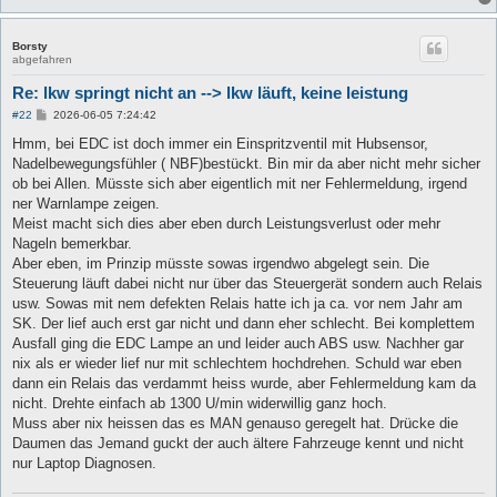
Borsty
abgefahren
Re: lkw springt nicht an --> lkw läuft, keine leistung
B
#22
2026-06-05 7:24:42
e
i
Hmm, bei EDC ist doch immer ein Einspritzventil mit Hubsensor,
t
Nadelbewegungsfühler ( NBF)bestückt. Bin mir da aber nicht mehr sicher
r
a
ob bei Allen. Müsste sich aber eigentlich mit ner Fehlermeldung, irgend
g
ner Warnlampe zeigen.
Meist macht sich dies aber eben durch Leistungsverlust oder mehr
Nageln bemerkbar.
Aber eben, im Prinzip müsste sowas irgendwo abgelegt sein. Die
Steuerung läuft dabei nicht nur über das Steuergerät sondern auch Relais
usw. Sowas mit nem defekten Relais hatte ich ja ca. vor nem Jahr am
SK. Der lief auch erst gar nicht und dann eher schlecht. Bei komplettem
Ausfall ging die EDC Lampe an und leider auch ABS usw. Nachher gar
nix als er wieder lief nur mit schlechtem hochdrehen. Schuld war eben
dann ein Relais das verdammt heiss wurde, aber Fehlermeldung kam da
nicht. Drehte einfach ab 1300 U/min widerwillig ganz hoch.
Muss aber nix heissen das es MAN genauso geregelt hat. Drücke die
Daumen das Jemand guckt der auch ältere Fahrzeuge kennt und nicht
nur Laptop Diagnosen.