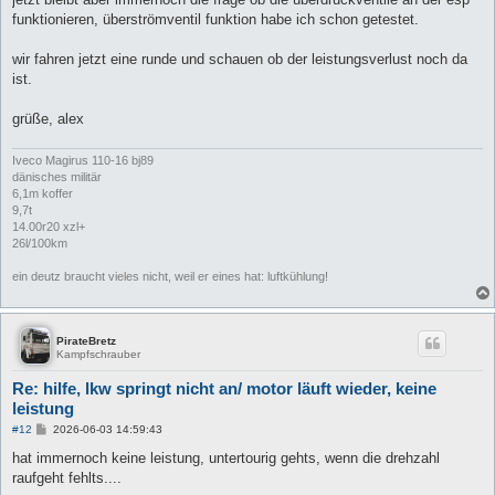
funktionieren, überströmventil funktion habe ich schon getestet.
wir fahren jetzt eine runde und schauen ob der leistungsverlust noch da
ist.
grüße, alex
Iveco Magirus 110-16 bj89
dänisches militär
6,1m koffer
9,7t
14.00r20 xzl+
26l/100km
ein deutz braucht vieles nicht, weil er eines hat: luftkühlung!
PirateBretz
Kampfschrauber
Re: hilfe, lkw springt nicht an/ motor läuft wieder, keine
leistung
B
#12
2026-06-03 14:59:43
e
i
hat immernoch keine leistung, untertourig gehts, wenn die drehzahl
t
raufgeht fehlts....
r
a