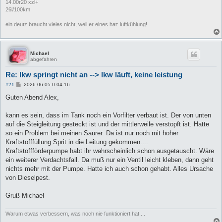
14.00r20 xzl+
26l/100km
ein deutz braucht vieles nicht, weil er eines hat: luftkühlung!
Michael
abgefahren
Re: lkw springt nicht an --> lkw läuft, keine leistung
B
#21
2026-06-05 0:04:16
e
i
Guten Abend Alex,
t
r
a
kann es sein, dass im Tank noch ein Vorfilter verbaut ist. Der von unten
g
auf die Steigleitung gesteckt ist und der mittlerweile verstopft ist. Hatte
so ein Problem bei meinen Saurer. Da ist nur noch mit hoher
Kraftstofffüllung Sprit in die Leitung gekommen....
Kraftstoffförderpumpe habt ihr wahrscheinlich schon ausgetauscht. Wäre
ein weiterer Verdachtsfall. Da muß nur ein Ventil leicht kleben, dann geht
nichts mehr mit der Pumpe. Hatte ich auch schon gehabt. Alles Ursache
von Dieselpest.
Gruß Michael
Warum etwas verbessern, was noch nie funktioniert hat....