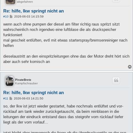
abgefahren
Re: hilfe, lkw springt nicht an
B
#10
2026-06-03 14:15:59
e
i
wenn auch ohne pumpen der diesel am filter richtig raus spritzt sitzt
t
wahrscheinlich noch irgendwo eine luftblase die als druckspeicher
r
a
funktioniert
g
mal gescheit entlüften, evtl mit etwas starterspray/bremsenreiniger nach
helfen
dieselaustritt an den einspritzleitungen ohne das der Motor dreht hört sich
aber auch sehr komisch an
PirateBretz
Kampfschrauber
Re: hilfe, lkw springt nicht an
B
#11
2026-06-03 14:21:50
e
i
so, der lkw ist jetzt wieder gestartet, habe nochmals entlüftet und vor-
t
rücklauf am tank wieder zurückgetauscht, da beim reinblasen in die
r
a
leitungen der eindruck entstand dass das steigrohr vom rücklauf tiefer
g
liegt als der vom vorlauf...
jetzt bleibt aber immernoch die frage ob die überdruckventile an der esp