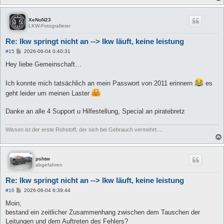
XeNoN23
LKW-Fotografierer
Re: lkw springt nicht an --> lkw läuft, keine leistung
B
#15
2026-06-04 0:40:31
e
i
Hey liebe Gemeinschaft…
t
r
a
Ich konnte mich tatsächlich an mein Passwort von 2011 erinnern
es
g
geht leider um meinen Laster
Danke an alle 4 Support u Hilfestellung, Special an piratebretz
Wissen ist der erste Rohstoff, der sich bei Gebrauch vermehrt....
pshtw
abgefahren
Re: lkw springt nicht an --> lkw läuft, keine leistung
B
#16
2026-06-04 6:39:44
e
i
Moin,
t
bestand ein zeitlicher Zusammenhang zwischen dem Tauschen der
r
a
Leitungen und dem Auftreten des Fehlers?