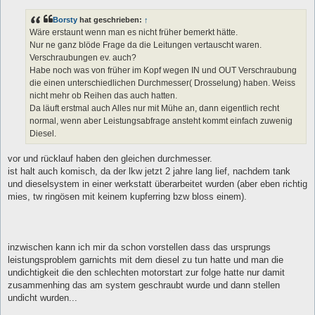
Borsty
hat geschrieben:
↑
Wäre erstaunt wenn man es nicht früher bemerkt hätte.
Nur ne ganz blöde Frage da die Leitungen vertauscht waren.
Verschraubungen ev. auch?
Habe noch was von früher im Kopf wegen IN und OUT Verschraubung
die einen unterschiedlichen Durchmesser( Drosselung) haben. Weiss
nicht mehr ob Reihen das auch hatten.
Da läuft erstmal auch Alles nur mit Mühe an, dann eigentlich recht
normal, wenn aber Leistungsabfrage ansteht kommt einfach zuwenig
Diesel.
vor und rücklauf haben den gleichen durchmesser.
ist halt auch komisch, da der lkw jetzt 2 jahre lang lief, nachdem tank
und dieselsystem in einer werkstatt überarbeitet wurden (aber eben richtig
mies, tw ringösen mit keinem kupferring bzw bloss einem).
inzwischen kann ich mir da schon vorstellen dass das ursprungs
leistungsproblem garnichts mit dem diesel zu tun hatte und man die
undichtigkeit die den schlechten motorstart zur folge hatte nur damit
zusammenhing das am system geschraubt wurde und dann stellen
undicht wurden...