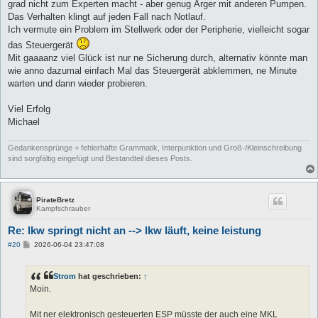
grad nicht zum Experten macht - aber genug Ärger mit anderen Pumpen.
Das Verhalten klingt auf jeden Fall nach Notlauf.
Ich vermute ein Problem im Stellwerk oder der Peripherie, vielleicht sogar
das Steuergerät
Mit gaaaanz viel Glück ist nur ne Sicherung durch, alternativ könnte man
wie anno dazumal einfach Mal das Steuergerät abklemmen, ne Minute
warten und dann wieder probieren.
Viel Erfolg
Michael
Gedankensprünge + fehlerhafte Grammatik, Interpunktion und Groß-/Kleinschreibung
sind sorgfältig eingefügt und Bestandteil dieses Posts.
PirateBretz
Kampfschrauber
Re: lkw springt nicht an --> lkw läuft, keine leistung
B
#20
2026-06-04 23:47:08
e
i
t
Strom
hat geschrieben:
↑
r
a
Moin.
g
Mit ner elektronisch gesteuerten ESP müsste der auch eine MKL