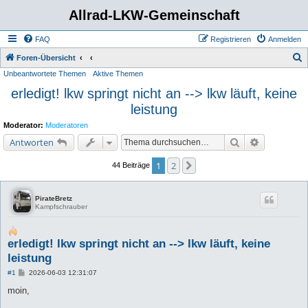
Allrad-LKW-Gemeinschaft
FAQ
Registrieren
Anmelden
S
Foren-Übersicht
Unbeantwortete Themen
Aktive Themen
u
erledigt! lkw springt nicht an --> lkw läuft, keine
c
leistung
h
e
Moderator:
Moderatoren
Suche
Erweiterte 
Antworten
1
2
Nächste
44 Beiträge
PirateBretz
Kampfschrauber
erledigt! lkw springt nicht an --> lkw läuft, keine
leistung
B
#1
2026-06-03 12:31:07
e
i
moin,
t
r