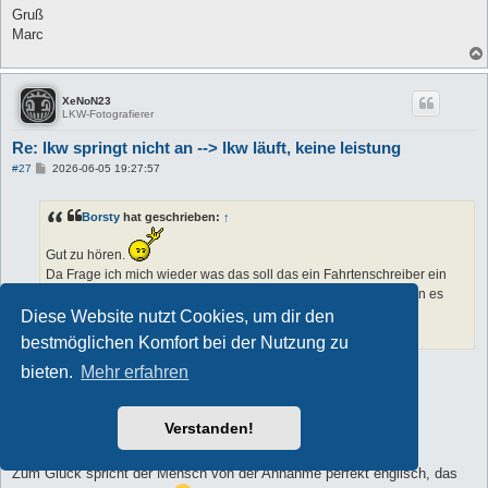
Gruß
Marc
XeNoN23
LKW-Fotografierer
Re: lkw springt nicht an --> lkw läuft, keine leistung
B
#27
2026-06-05 19:27:57
e
i
t
Borsty
hat geschrieben:
↑
r
a
g
Gut zu hören.
Da Frage ich mich wieder was das soll das ein Fahrtenschreiber ein
Notlauf auslöst und nicht ne Lampe oder sowas angeht das man es
überprüfen sollte.
Diese Website nutzt Cookies, um dir den
Gute Weiterfahrt.
bestmöglichen Komfort bei der Nutzung zu
bieten.
Mehr erfahren
Das frage ich mich auch
Am Montag kann ich den Laster holen und sie erklären mir den
Verstanden!
Sachverhalt genau….bin gespannt…
Zum Glück spricht der Mensch von der Annahme perfekt englisch, das