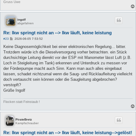
Gruss Uwe
ingolf
abgefahren
Re: lkw springt nicht an --> lkw läuft, keine leistung
B
#23
2026-06-05 7:53:52
e
i
Keine Diagnosemöglichkeit bei einer elektronischen Regelung... bitter.
t
Trotzdem würde ich die Dieselversorgung vorher betrachten. ein Stück
r
a
durchsichtige Leitung dierekt vor der ESP mit Manometer lässt Luft (z.B.
g
Loch in Steigleitung im Tank) erkennen und Unterdruck zu messen vor
der Förderpumpe macht auch Sinn. Kann man auch alles eingebaut
lassen, schadet nichtzumal wenn die Saug- und Rücklaufleitung vielleicht
doch vertauscht sein können oder die Saugleitung abgebrochen?
verstopft?
Grüße Ingolf
Flocken statt Feinstaub !
PirateBretz
Kampfschrauber
Re: lkw springt nicht an --> lkw läuft, keine leistung-->gelöst!