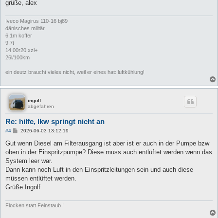
grüße, alex
Iveco Magirus 110-16 bj89
dänisches militär
6,1m koffer
9,7t
14.00r20 xzl+
26l/100km
ein deutz braucht vieles nicht, weil er eines hat: luftkühlung!
ingolf
abgefahren
Re: hilfe, lkw springt nicht an
B
#4
2026-06-03 13:12:19
e
i
Gut wenn Diesel am Filterausgang ist aber ist er auch in der Pumpe bzw
t
oben in der Einspritzpumpe? Diese muss auch entlüftet werden wenn das
r
a
System leer war.
g
Dann kann noch Luft in den Einspritzleitungen sein und auch diese
müssen entlüftet werden.
Grüße Ingolf
Flocken statt Feinstaub !