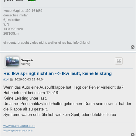
Iveco Magirus 110-16 bj89
dänisches militär
6,1m koffer
9,7t
14.00r20 xzl+
26l/100km
ein deutz braucht vieles nicht, weil er eines hat: luftkühlung!
Gregorix
süchtig
Re: lkw springt nicht an --> lkw läuft, keine leistung
B
#14
2026-06-03 22:44:04
e
i
Wenn das Auto eine Auspuffklappe hat, liegt der Fehler virlleicht da?
t
Hatte ich mal bei einem 12m18:
r
a
Keine Leisting unter last.
g
Ursache: Pneumatikzylinderhalter gebrochen. Durch sein gewicht hat der
die Klappe aif zu gestellt.
Symtome waren sehr ähnlich wie kein Sprit, oder defekter Turbo..
www.teamsaurer.com
www.geoserve.co.at