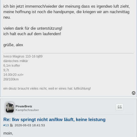
g
ich bin jetzt immernoch/wieder der meinung dass es irgendwo luft zieht,
meine hoffnung ist noch die handpumpe, die kriegen wir am nachmittag
neu.
vielen dank für die unterstützung!
ich halt euch auf dem laufenden!
grüße, alex
Iveco Magirus 110-16 bj89
dänisches militär
6,1m koffer
9,7t
14.00r20 xzl+
26l/100km
ein deutz braucht vieles nicht, weil er eines hat: luftkühlung!
PirateBretz
Kampfschrauber
Re: lkw springt nicht an/lkw läuft, keine leistung
B
#13
2026-06-03 18:41:53
e
i
moin,
t