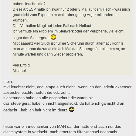
haben, leuchet die?
Diese Art ESP hatte ich zwar nur 2 oder 3 Mal auf dem Tisch - was mich
grad nicht zum Experten macht - aber genug Ärger mit anderen
Pumpen.
Das Verhalten klingt auf jeden Fall nach Notlauf.
Ich vermute ein Problem im Stellwerk oder der Peripherie, vielleicht
sogar das Steuergerät
Mit gaaaanz viel Glück ist nur ne Sicherung durch, alternativ könnte
man wie anno dazumal einfach Mal das Steuergerät abklemmen, ne
Minute warten und dann wieder probieren.
Viel Erfolg
Michael
moin,
mkl leuchtet nicht, edc lampe auch nicht...wenn ich den ladedrucksensor
abstecke leuchtet sofort die edc auf...
sicherungen habe ich alle angeschaut die waren ok.
das steuergerät habe ich nicht abgesteckt, da hatte ich garnicht dran
gedacht...hab ich halt nicht im deutz
heute war ein mechaniker von MAN da, der hatte erst auch nur das
dieselsystem in verdacht, nach erneutem filterwechsel nochmals