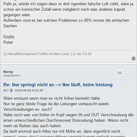
g
Falls ja, würde ich sagen dass er dort irgendwo falsche Luft zieht, wäre ja
schon ein komischer Zufall wenn zeitgleich noch was anderes kaputt
gegangen wäre.
Außerdem sind es bei solchen Problemen zu 95% immer die einfachen
Sachen.
Grüße
Peter
12.AllradBlütenspannerTreffen im Alten Land: 1.5. bis 3.5.26
Borsty
abgefahren
Re: lkw springt nicht an --> lkw läuft, keine leistung
B
#17
2026-06-04 8:31:36
e
i
Wäre erstaunt wenn man es nicht früher bemerkt hätte.
t
Nur ne ganz blöde Frage da die Leitungen vertauscht waren.
r
a
Verschraubungen ev. auch?
g
Habe noch was von früher im Kopf wegen IN und OUT Verschraubung die
einen unterschiedlichen Durchmesser( Drosselung) haben. Weiss nicht
mehr ob Reihen das auch hatten.
Da läuft erstmal auch Alles nur mit Mühe an, dann eigentlich recht
normal, wenn aber Leistungsabfrage ansteht kommt einfach zuwenig