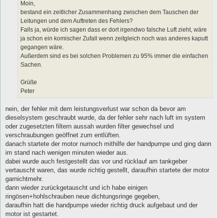
Moin,
bestand ein zeitlicher Zusammenhang zwischen dem Tauschen der
Leitungen und dem Auftreten des Fehlers?
Falls ja, würde ich sagen dass er dort irgendwo falsche Luft zieht, wäre
ja schon ein komischer Zufall wenn zeitgleich noch was anderes kaputt
gegangen wäre.
Außerdem sind es bei solchen Problemen zu 95% immer die einfachen
Sachen.
Grüße
Peter
nein, der fehler mit dem leistungsverlust war schon da bevor am
dieselsystem geschraubt wurde, da der fehler sehr nach luft im system
oder zugesetzten filtern aussah wurden filter gewechsel und
verschraubungen geöffnet zum entlüften.
danach startete der motor nurnoch mithilfe der handpumpe und ging dann
im stand nach wenigen minuten wieder aus.
dabei wurde auch festgestellt das vor und rücklauf am tankgeber
vertauscht waren, das wurde richtig gestellt, daraufhin startete der motor
garnichtmehr.
dann wieder zurückgetauscht und ich habe einigen
ringösen+hohlschrauben neue dichtungsringe gegeben,
daraufhin hatt die handpumpe wieder richtig druck aufgebaut und der
motor ist gestartet.