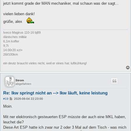
jetzt kommt grade der MAN mechaniker, mal schaun was der sagt...
vielen lieben dank!
grüße, alex
Iveco Magirus 110-16 bj89
dänisches militär
6,1m koffer
9,7t
14.00r20 xzl+
26l/100km
ein deutz braucht vieles nicht, weil er eines hat: luftkühlung!
Strom
abgefahren
Re: lkw springt nicht an --> lkw läuft, keine leistung
B
#19
2026-06-04 22:23:00
e
i
Moin.
t
r
a
Mit ner elektronisch gesteuerten ESP müsste der auch eine MKL haben,
g
leuchet die?
Diese Art ESP hatte ich zwar nur 2 oder 3 Mal auf dem Tisch - was mich