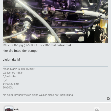
IMG_0602.jpg (325.88 KiB) 2182 mal betrachtet
hier die fotos der pumpe.
vielen dank!
Iveco Magirus 110-16 bj89
dänisches militär
6,1m koffer
9,7t
14.00r20 xzl+
26l/100km
ein deutz braucht vieles nicht, weil er eines hat: luftkühlung!
möp