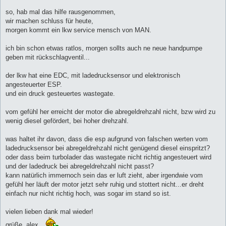
r
a
so, hab mal das hilfe rausgenommen,
g
wir machen schluss für heute,
morgen kommt ein lkw service mensch von MAN.
ich bin schon etwas ratlos, morgen sollts auch ne neue handpumpe
geben mit rückschlagventil...
der lkw hat eine EDC, mit ladedrucksensor und elektronisch
angesteuerter ESP.
und ein druck gesteuertes wastegate.
vom gefühl her erreicht der motor die abregeldrehzahl nicht, bzw wird zu
wenig diesel gefördert, bei hoher drehzahl.
was haltet ihr davon, dass die esp aufgrund von falschen werten vom
ladedrucksensor bei abregeldrehzahl nicht genügend diesel einspritzt?
oder dass beim turbolader das wastegate nicht richtig angesteuert wird
und der ladedruck bei abregeldrehzahl nicht passt?
kann natürlich immernoch sein das er luft zieht, aber irgendwie vom
gefühl her läuft der motor jetzt sehr ruhig und stottert nicht...er dreht
einfach nur nicht richtig hoch, was sogar im stand so ist.
vielen lieben dank mal wieder!
grüße, alex