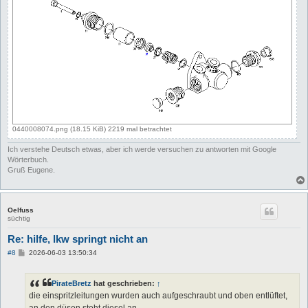
0440008074.png (18.15 KiB) 2219 mal betrachtet
Ich verstehe Deutsch etwas, aber ich werde versuchen zu antworten mit Google
Wörterbuch.
Gruß Eugene.
Oelfuss
süchtig
Re: hilfe, lkw springt nicht an
B
#8
2026-06-03 13:50:34
e
i
t
PirateBretz
hat geschrieben:
↑
r
a
die einspritzleitungen wurden auch aufgeschraubt und oben entlüftet,
g