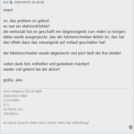
B
#24
2026-06-05 18:19:59
e
i
moin!
t
r
a
so, das problem ist gelöst!
g
es war ein elektronikfehler!
die werkstatt hat es geschafft ein diagnosegerät zum reden zu bringen.
dabei wurde ausgespuckt, das der fahrtenschreiber defekt ist, das hat
den effekt dass das steuergerät auf notlauf geschalten hat!
der fahrtenschreiber wurde abgesteckt und jetzt läuft der lkw wieder!
vielen dank fürs mithelfen und gedanken machen!
wieder viel gelernt bei der aktion!
grüße, alex
Iveco Magirus 110-16 bj89
dänisches militär
6,1m koffer
9,7t
14.00r20 xzl+
26l/100km
ein deutz braucht vieles nicht, weil er eines hat: luftkühlung!