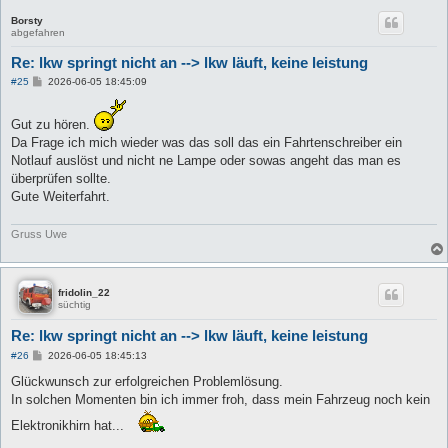
Borsty
abgefahren
Re: lkw springt nicht an --> lkw läuft, keine leistung
B
#25
2026-06-05 18:45:09
e
i
t
Gut zu hören.
r
Da Frage ich mich wieder was das soll das ein Fahrtenschreiber ein
a
g
Notlauf auslöst und nicht ne Lampe oder sowas angeht das man es
überprüfen sollte.
Gute Weiterfahrt.
Gruss Uwe
fridolin_22
süchtig
Re: lkw springt nicht an --> lkw läuft, keine leistung
B
#26
2026-06-05 18:45:13
e
i
Glückwunsch zur erfolgreichen Problemlösung.
t
In solchen Momenten bin ich immer froh, dass mein Fahrzeug noch kein
r
a
Elektronikhirn hat...
g