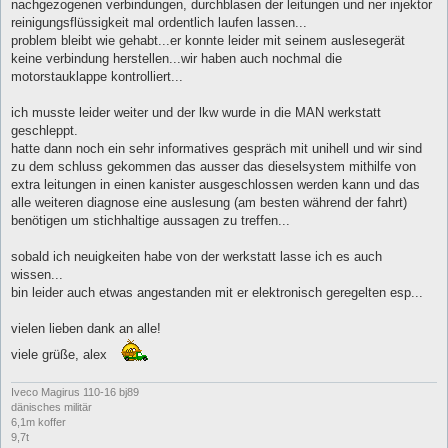
nachgezogenen verbindungen, durchblasen der leitungen und ner injektor
reinigungsflüssigkeit mal ordentlich laufen lassen...
problem bleibt wie gehabt...er konnte leider mit seinem auslesegerät
keine verbindung herstellen...wir haben auch nochmal die
motorstauklappe kontrolliert...
ich musste leider weiter und der lkw wurde in die MAN werkstatt
geschleppt.
hatte dann noch ein sehr informatives gespräch mit unihell und wir sind
zu dem schluss gekommen das ausser das dieselsystem mithilfe von
extra leitungen in einen kanister ausgeschlossen werden kann und das
alle weiteren diagnose eine auslesung (am besten während der fahrt)
benötigen um stichhaltige aussagen zu treffen...
sobald ich neuigkeiten habe von der werkstatt lasse ich es auch
wissen...
bin leider auch etwas angestanden mit er elektronisch geregelten esp...
vielen lieben dank an alle!
viele grüße, alex
Iveco Magirus 110-16 bj89
dänisches militär
6,1m koffer
9,7t