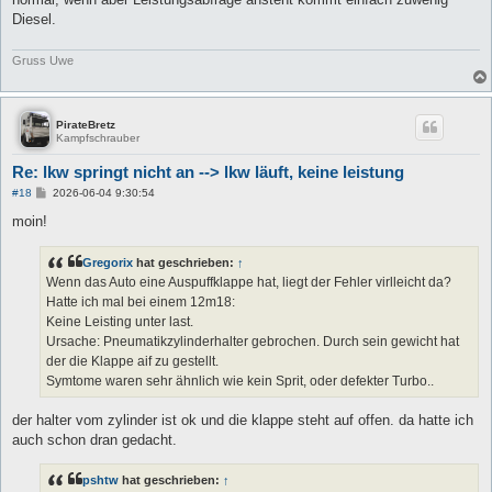
Diesel.
Gruss Uwe
PirateBretz
Kampfschrauber
Re: lkw springt nicht an --> lkw läuft, keine leistung
B
#18
2026-06-04 9:30:54
e
i
moin!
t
r
a
Gregorix
hat geschrieben:
↑
g
Wenn das Auto eine Auspuffklappe hat, liegt der Fehler virlleicht da?
Hatte ich mal bei einem 12m18:
Keine Leisting unter last.
Ursache: Pneumatikzylinderhalter gebrochen. Durch sein gewicht hat
der die Klappe aif zu gestellt.
Symtome waren sehr ähnlich wie kein Sprit, oder defekter Turbo..
der halter vom zylinder ist ok und die klappe steht auf offen. da hatte ich
auch schon dran gedacht.
pshtw
hat geschrieben:
↑