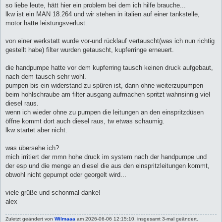
a
so liebe leute, hätt hier ein problem bei dem ich hilfe brauche...
g
lkw ist ein MAN 18.264 und wir stehen in italien auf einer tankstelle,
motor hatte leistungsverlust.
von einer werkstatt wurde vor-und rücklauf vertauscht(was ich nun richtig
gestellt habe) filter wurden getauscht, kupferringe erneuert.
die handpumpe hatte vor dem kupferring tausch keinen druck aufgebaut,
nach dem tausch sehr wohl.
pumpen bis ein widerstand zu spüren ist, dann ohne weiterzupumpen
beim hohlschraube am filter ausgang aufmachen spritzt wahnsinnig viel
diesel raus.
wenn ich wieder ohne zu pumpen die leitungen an den einspritzdüsen
öffne kommt dort auch diesel raus, tw etwas schaumig.
lkw startet aber nicht.
was übersehe ich?
mich irritiert der mmn hohe druck im system nach der handpumpe und
der esp und die menge an diesel die aus den einspritzleitungen kommt,
obwohl nicht gepumpt oder georgelt wird...
viele grüße und schonmal danke!
alex
Zuletzt geändert von
Wilmaaa
am 2026-06-06 12:15:10, insgesamt 3-mal geändert.