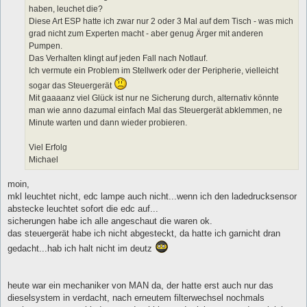
haben, leuchet die?
Diese Art ESP hatte ich zwar nur 2 oder 3 Mal auf dem Tisch - was mich
grad nicht zum Experten macht - aber genug Ärger mit anderen
Pumpen.
Das Verhalten klingt auf jeden Fall nach Notlauf.
Ich vermute ein Problem im Stellwerk oder der Peripherie, vielleicht
sogar das Steuergerät
Mit gaaaanz viel Glück ist nur ne Sicherung durch, alternativ könnte
man wie anno dazumal einfach Mal das Steuergerät abklemmen, ne
Minute warten und dann wieder probieren.
Viel Erfolg
Michael
moin,
mkl leuchtet nicht, edc lampe auch nicht...wenn ich den ladedrucksensor
abstecke leuchtet sofort die edc auf...
sicherungen habe ich alle angeschaut die waren ok.
das steuergerät habe ich nicht abgesteckt, da hatte ich garnicht dran
gedacht...hab ich halt nicht im deutz
heute war ein mechaniker von MAN da, der hatte erst auch nur das
dieselsystem in verdacht, nach erneutem filterwechsel nochmals