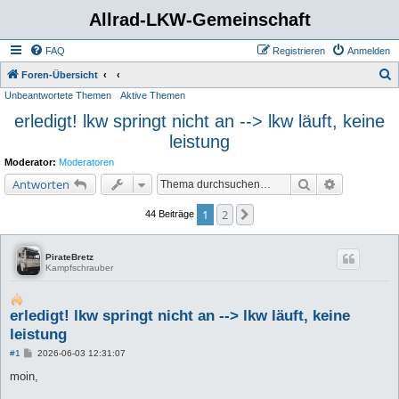
Allrad-LKW-Gemeinschaft
FAQ
Registrieren
Anmelden
S
Foren-Übersicht
Unbeantwortete Themen
Aktive Themen
u
erledigt! lkw springt nicht an --> lkw läuft, keine
c
leistung
h
e
Moderator:
Moderatoren
Suche
Erweiterte 
Antworten
1
2
Nächste
44 Beiträge
PirateBretz
Kampfschrauber
erledigt! lkw springt nicht an --> lkw läuft, keine
leistung
B
#1
2026-06-03 12:31:07
e
i
moin,
t
r