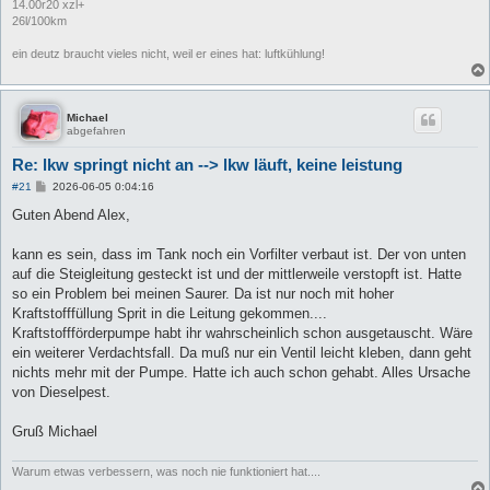
14.00r20 xzl+
26l/100km
ein deutz braucht vieles nicht, weil er eines hat: luftkühlung!
Michael
abgefahren
Re: lkw springt nicht an --> lkw läuft, keine leistung
B
#21
2026-06-05 0:04:16
e
i
Guten Abend Alex,
t
r
a
kann es sein, dass im Tank noch ein Vorfilter verbaut ist. Der von unten
g
auf die Steigleitung gesteckt ist und der mittlerweile verstopft ist. Hatte
so ein Problem bei meinen Saurer. Da ist nur noch mit hoher
Kraftstofffüllung Sprit in die Leitung gekommen....
Kraftstoffförderpumpe habt ihr wahrscheinlich schon ausgetauscht. Wäre
ein weiterer Verdachtsfall. Da muß nur ein Ventil leicht kleben, dann geht
nichts mehr mit der Pumpe. Hatte ich auch schon gehabt. Alles Ursache
von Dieselpest.
Gruß Michael
Warum etwas verbessern, was noch nie funktioniert hat....