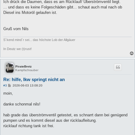
Ich drück die Daumen, dass es am Rücklauf/ Überströmventil liegt.
... und dass es keine Folgeschäden gibt... schaut auch mal nach ob
Diesel ins Motoröl gelaufen ist.
Gruß vom Nils
S´kend mind´r sei... das höchste Lob der Allgäuer
In Deutz we (t)rust!
PirateBretz
Kampfschrauber
Re: hilfe, lkw springt nicht an
B
#3
2026-06-03 13:08:20
e
i
moin,
t
r
a
danke schonmal nils!
g
hab grade das überströmventil getestet, es schnarrt dann bei genügend
pumpen und es kommt diesel aus der rücklaufleitung.
rücklauf richtung tank ist frei.