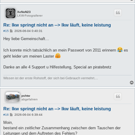
XeNoN23
LKW-Fotografierer
Re: lkw springt nicht an --> lkw läuft, keine leistung
B
#15
2026-06-04 0:40:31
e
i
Hey liebe Gemeinschaft…
t
r
a
Ich konnte mich tatsächlich an mein Passwort von 2011 erinnern
es
g
geht leider um meinen Laster
Danke an alle 4 Support u Hilfestellung, Special an piratebretz
Wissen ist der erste Rohstoff, der sich bei Gebrauch vermehrt....
pshtw
abgefahren
Re: lkw springt nicht an --> lkw läuft, keine leistung
B
#16
2026-06-04 6:39:44
e
i
Moin,
t
bestand ein zeitlicher Zusammenhang zwischen dem Tauschen der
r
a
Leitungen und dem Auftreten des Fehlers?