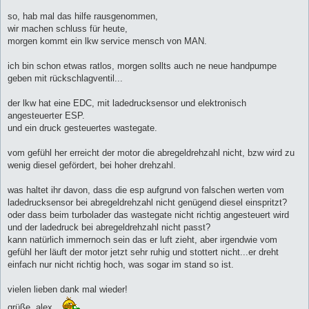
r
a
so, hab mal das hilfe rausgenommen,
g
wir machen schluss für heute,
morgen kommt ein lkw service mensch von MAN.
ich bin schon etwas ratlos, morgen sollts auch ne neue handpumpe
geben mit rückschlagventil...
der lkw hat eine EDC, mit ladedrucksensor und elektronisch
angesteuerter ESP.
und ein druck gesteuertes wastegate.
vom gefühl her erreicht der motor die abregeldrehzahl nicht, bzw wird zu
wenig diesel gefördert, bei hoher drehzahl.
was haltet ihr davon, dass die esp aufgrund von falschen werten vom
ladedrucksensor bei abregeldrehzahl nicht genügend diesel einspritzt?
oder dass beim turbolader das wastegate nicht richtig angesteuert wird
und der ladedruck bei abregeldrehzahl nicht passt?
kann natürlich immernoch sein das er luft zieht, aber irgendwie vom
gefühl her läuft der motor jetzt sehr ruhig und stottert nicht...er dreht
einfach nur nicht richtig hoch, was sogar im stand so ist.
vielen lieben dank mal wieder!
grüße, alex