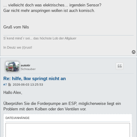
e
i
... vielleicht doch was elektrisches... irgendein Sensor?
t
Gar nicht mehr anspringen wollen ist auch komisch.
r
a
g
Gruß vom Nils
S´kend mind´r sei... das höchste Lob der Allgäuer
In Deutz we (t)rust!
autotir
Schrauber
Re: hilfe, lkw springt nicht an
B
#7
2026-06-03 13:25:53
e
i
Hallo Alex,
t
r
a
Überprüfen Sie die Forderpumpe am ESP, möglicherweise liegt ein
g
Problem mit dem Kolben oder den Ventilen vor.
DATEIANHÄNGE