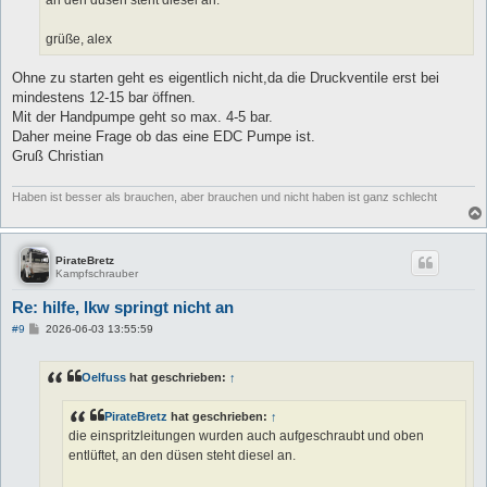
an den düsen steht diesel an.
grüße, alex
Ohne zu starten geht es eigentlich nicht,da die Druckventile erst bei
mindestens 12-15 bar öffnen.
Mit der Handpumpe geht so max. 4-5 bar.
Daher meine Frage ob das eine EDC Pumpe ist.
Gruß Christian
Haben ist besser als brauchen, aber brauchen und nicht haben ist ganz schlecht
PirateBretz
Kampfschrauber
Re: hilfe, lkw springt nicht an
B
#9
2026-06-03 13:55:59
e
i
t
Oelfuss
hat geschrieben:
↑
r
a
g
PirateBretz
hat geschrieben:
↑
die einspritzleitungen wurden auch aufgeschraubt und oben
entlüftet, an den düsen steht diesel an.