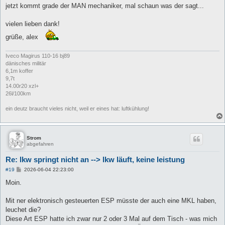
jetzt kommt grade der MAN mechaniker, mal schaun was der sagt...
vielen lieben dank!
grüße, alex
Iveco Magirus 110-16 bj89
dänisches militär
6,1m koffer
9,7t
14.00r20 xzl+
26l/100km
ein deutz braucht vieles nicht, weil er eines hat: luftkühlung!
Strom
abgefahren
Re: lkw springt nicht an --> lkw läuft, keine leistung
B
#19
2026-06-04 22:23:00
e
i
Moin.
t
r
a
Mit ner elektronisch gesteuerten ESP müsste der auch eine MKL haben,
g
leuchet die?
Diese Art ESP hatte ich zwar nur 2 oder 3 Mal auf dem Tisch - was mich