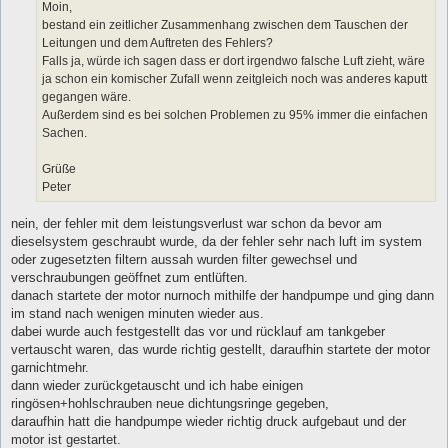
Moin,
bestand ein zeitlicher Zusammenhang zwischen dem Tauschen der
Leitungen und dem Auftreten des Fehlers?
Falls ja, würde ich sagen dass er dort irgendwo falsche Luft zieht, wäre
ja schon ein komischer Zufall wenn zeitgleich noch was anderes kaputt
gegangen wäre.
Außerdem sind es bei solchen Problemen zu 95% immer die einfachen
Sachen.
Grüße
Peter
nein, der fehler mit dem leistungsverlust war schon da bevor am
dieselsystem geschraubt wurde, da der fehler sehr nach luft im system
oder zugesetzten filtern aussah wurden filter gewechsel und
verschraubungen geöffnet zum entlüften.
danach startete der motor nurnoch mithilfe der handpumpe und ging dann
im stand nach wenigen minuten wieder aus.
dabei wurde auch festgestellt das vor und rücklauf am tankgeber
vertauscht waren, das wurde richtig gestellt, daraufhin startete der motor
garnichtmehr.
dann wieder zurückgetauscht und ich habe einigen
ringösen+hohlschrauben neue dichtungsringe gegeben,
daraufhin hatt die handpumpe wieder richtig druck aufgebaut und der
motor ist gestartet.