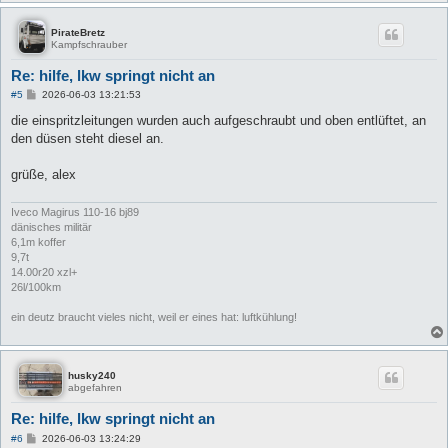
PirateBretz
Kampfschrauber
Re: hilfe, lkw springt nicht an
B
#5
2026-06-03 13:21:53
e
i
die einspritzleitungen wurden auch aufgeschraubt und oben entlüftet, an
t
den düsen steht diesel an.
r
a
g
grüße, alex
Iveco Magirus 110-16 bj89
dänisches militär
6,1m koffer
9,7t
14.00r20 xzl+
26l/100km
ein deutz braucht vieles nicht, weil er eines hat: luftkühlung!
husky240
abgefahren
Re: hilfe, lkw springt nicht an
B
#6
2026-06-03 13:24:29