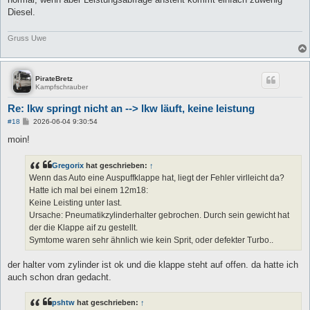
Diesel.
Gruss Uwe
PirateBretz
Kampfschrauber
Re: lkw springt nicht an --> lkw läuft, keine leistung
B
#18
2026-06-04 9:30:54
e
i
moin!
t
r
a
Gregorix
hat geschrieben:
↑
g
Wenn das Auto eine Auspuffklappe hat, liegt der Fehler virlleicht da?
Hatte ich mal bei einem 12m18:
Keine Leisting unter last.
Ursache: Pneumatikzylinderhalter gebrochen. Durch sein gewicht hat
der die Klappe aif zu gestellt.
Symtome waren sehr ähnlich wie kein Sprit, oder defekter Turbo..
der halter vom zylinder ist ok und die klappe steht auf offen. da hatte ich
auch schon dran gedacht.
pshtw
hat geschrieben:
↑