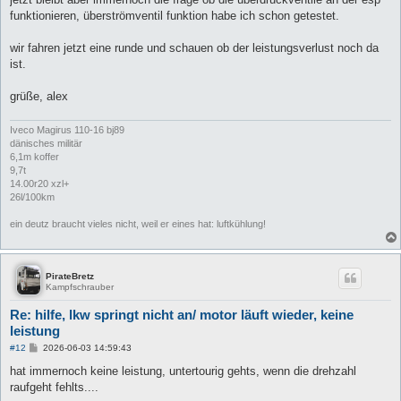
funktionieren, überströmventil funktion habe ich schon getestet.
wir fahren jetzt eine runde und schauen ob der leistungsverlust noch da
ist.
grüße, alex
Iveco Magirus 110-16 bj89
dänisches militär
6,1m koffer
9,7t
14.00r20 xzl+
26l/100km
ein deutz braucht vieles nicht, weil er eines hat: luftkühlung!
PirateBretz
Kampfschrauber
Re: hilfe, lkw springt nicht an/ motor läuft wieder, keine
leistung
B
#12
2026-06-03 14:59:43
e
i
hat immernoch keine leistung, untertourig gehts, wenn die drehzahl
t
raufgeht fehlts....
r
a