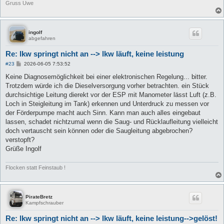
Gruss Uwe
ingolf
abgefahren
Re: lkw springt nicht an --> lkw läuft, keine leistung
B
#23
2026-06-05 7:53:52
e
i
Keine Diagnosemöglichkeit bei einer elektronischen Regelung... bitter.
t
Trotzdem würde ich die Dieselversorgung vorher betrachten. ein Stück
r
a
durchsichtige Leitung dierekt vor der ESP mit Manometer lässt Luft (z.B.
g
Loch in Steigleitung im Tank) erkennen und Unterdruck zu messen vor
der Förderpumpe macht auch Sinn. Kann man auch alles eingebaut
lassen, schadet nichtzumal wenn die Saug- und Rücklaufleitung vielleicht
doch vertauscht sein können oder die Saugleitung abgebrochen?
verstopft?
Grüße Ingolf
Flocken statt Feinstaub !
PirateBretz
Kampfschrauber
Re: lkw springt nicht an --> lkw läuft, keine leistung-->gelöst!