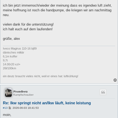
g
ich bin jetzt immernoch/wieder der meinung dass es irgendwo luft zieht,
meine hoffnung ist noch die handpumpe, die kriegen wir am nachmittag
neu.
vielen dank für die unterstützung!
ich halt euch auf dem laufenden!
grüße, alex
Iveco Magirus 110-16 bj89
dänisches militär
6,1m koffer
9,7t
14.00r20 xzl+
26l/100km
ein deutz braucht vieles nicht, weil er eines hat: luftkühlung!
PirateBretz
Kampfschrauber
Re: lkw springt nicht an/lkw läuft, keine leistung
B
#13
2026-06-03 18:41:53
e
i
moin,
t