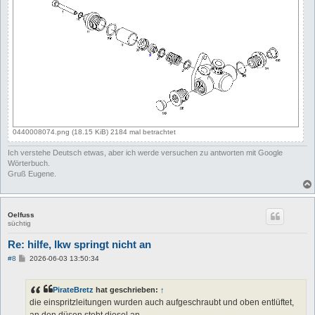
0440008074.png (18.15 KiB) 2184 mal betrachtet
Ich verstehe Deutsch etwas, aber ich werde versuchen zu antworten mit Google
Wörterbuch.
Gruß Eugene.
Oelfuss
süchtig
Re: hilfe, lkw springt nicht an
B
#8
2026-06-03 13:50:34
e
i
t
PirateBretz
hat geschrieben:
↑
r
a
die einspritzleitungen wurden auch aufgeschraubt und oben entlüftet,
g