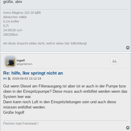
grüße, alex
Iveco Magirus 110-16 bj89
dänisches militär
6,1m koffer
9,7t
14.00r20 xzl+
26l/100km
ein deutz braucht vieles nicht, weil er eines hat: luftkühlung!
ingolf
abgefahren
Re: hilfe, lkw springt nicht an
B
#4
2026-06-03 13:12:19
e
i
Gut wenn Diesel am Filterausgang ist aber ist er auch in der Pumpe bzw
t
oben in der Einspritzpumpe? Diese muss auch entlüftet werden wenn das
r
a
System leer war.
g
Dann kann noch Luft in den Einspritzleitungen sein und auch diese
müssen entlüftet werden.
Grüße Ingolf
Flocken statt Feinstaub !