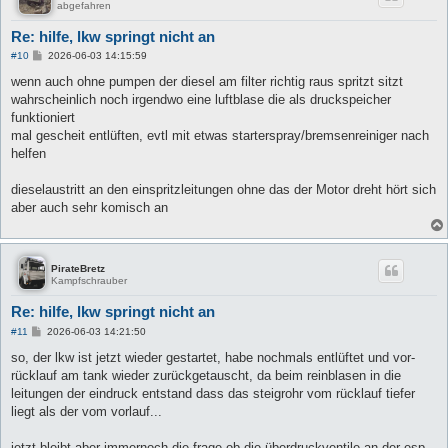
abgefahren
Re: hilfe, lkw springt nicht an
B
#10
2026-06-03 14:15:59
e
i
wenn auch ohne pumpen der diesel am filter richtig raus spritzt sitzt
t
wahrscheinlich noch irgendwo eine luftblase die als druckspeicher
r
a
funktioniert
g
mal gescheit entlüften, evtl mit etwas starterspray/bremsenreiniger nach
helfen
dieselaustritt an den einspritzleitungen ohne das der Motor dreht hört sich
aber auch sehr komisch an
PirateBretz
Kampfschrauber
Re: hilfe, lkw springt nicht an
B
#11
2026-06-03 14:21:50
e
i
so, der lkw ist jetzt wieder gestartet, habe nochmals entlüftet und vor-
t
rücklauf am tank wieder zurückgetauscht, da beim reinblasen in die
r
a
leitungen der eindruck entstand dass das steigrohr vom rücklauf tiefer
g
liegt als der vom vorlauf...
jetzt bleibt aber immernoch die frage ob die überdruckventile an der esp