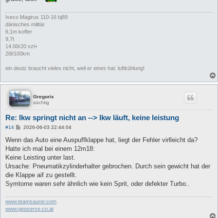
Iveco Magirus 110-16 bj89
dänisches militär
6,1m koffer
9,7t
14.00r20 xzl+
26l/100km
ein deutz braucht vieles nicht, weil er eines hat: luftkühlung!
Gregorix
süchtig
Re: lkw springt nicht an --> lkw läuft, keine leistung
B
#14
2026-06-03 22:44:04
e
i
Wenn das Auto eine Auspuffklappe hat, liegt der Fehler virlleicht da?
t
Hatte ich mal bei einem 12m18:
r
a
Keine Leisting unter last.
g
Ursache: Pneumatikzylinderhalter gebrochen. Durch sein gewicht hat der
die Klappe aif zu gestellt.
Symtome waren sehr ähnlich wie kein Sprit, oder defekter Turbo..
www.teamsaurer.com
www.geoserve.co.at