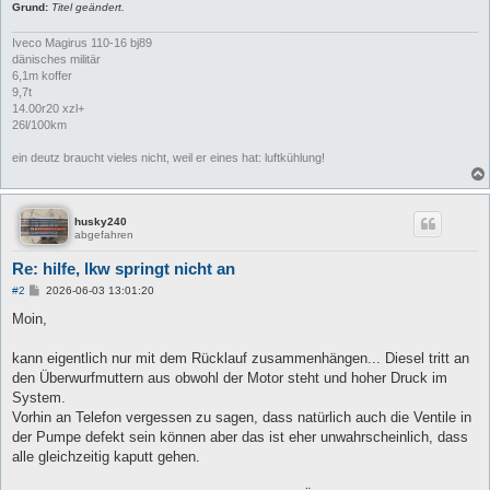
Grund:
Titel geändert.
Iveco Magirus 110-16 bj89
dänisches militär
6,1m koffer
9,7t
14.00r20 xzl+
26l/100km
ein deutz braucht vieles nicht, weil er eines hat: luftkühlung!
husky240
abgefahren
Re: hilfe, lkw springt nicht an
B
#2
2026-06-03 13:01:20
e
i
Moin,
t
r
a
kann eigentlich nur mit dem Rücklauf zusammenhängen... Diesel tritt an
g
den Überwurfmuttern aus obwohl der Motor steht und hoher Druck im
System.
Vorhin an Telefon vergessen zu sagen, dass natürlich auch die Ventile in
der Pumpe defekt sein können aber das ist eher unwahrscheinlich, dass
alle gleichzeitig kaputt gehen.