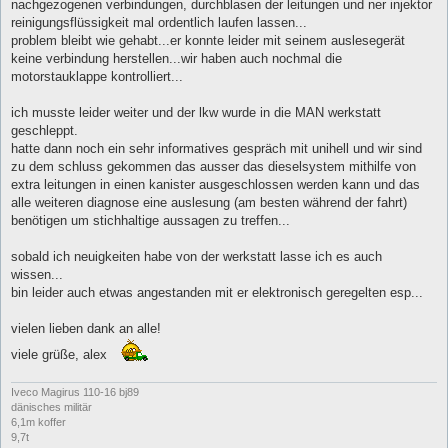
nachgezogenen verbindungen, durchblasen der leitungen und ner injektor
reinigungsflüssigkeit mal ordentlich laufen lassen...
problem bleibt wie gehabt...er konnte leider mit seinem auslesegerät
keine verbindung herstellen...wir haben auch nochmal die
motorstauklappe kontrolliert...
ich musste leider weiter und der lkw wurde in die MAN werkstatt
geschleppt.
hatte dann noch ein sehr informatives gespräch mit unihell und wir sind
zu dem schluss gekommen das ausser das dieselsystem mithilfe von
extra leitungen in einen kanister ausgeschlossen werden kann und das
alle weiteren diagnose eine auslesung (am besten während der fahrt)
benötigen um stichhaltige aussagen zu treffen...
sobald ich neuigkeiten habe von der werkstatt lasse ich es auch
wissen...
bin leider auch etwas angestanden mit er elektronisch geregelten esp...
vielen lieben dank an alle!
viele grüße, alex
Iveco Magirus 110-16 bj89
dänisches militär
6,1m koffer
9,7t