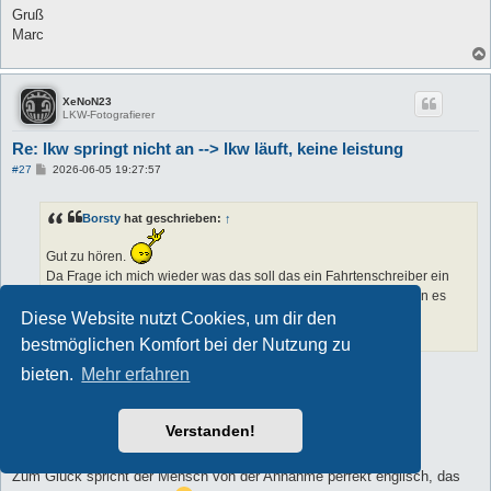
Gruß
Marc
XeNoN23
LKW-Fotografierer
Re: lkw springt nicht an --> lkw läuft, keine leistung
B
#27
2026-06-05 19:27:57
e
i
t
Borsty
hat geschrieben:
↑
r
a
g
Gut zu hören.
Da Frage ich mich wieder was das soll das ein Fahrtenschreiber ein
Notlauf auslöst und nicht ne Lampe oder sowas angeht das man es
überprüfen sollte.
Diese Website nutzt Cookies, um dir den
Gute Weiterfahrt.
bestmöglichen Komfort bei der Nutzung zu
bieten.
Mehr erfahren
Das frage ich mich auch
Am Montag kann ich den Laster holen und sie erklären mir den
Verstanden!
Sachverhalt genau….bin gespannt…
Zum Glück spricht der Mensch von der Annahme perfekt englisch, das