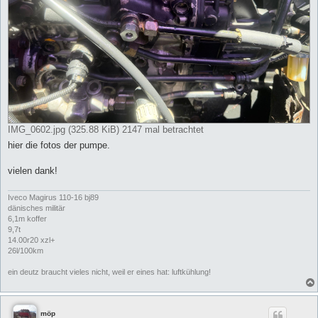
IMG_0602.jpg (325.88 KiB) 2147 mal betrachtet
hier die fotos der pumpe.
vielen dank!
Iveco Magirus 110-16 bj89
dänisches militär
6,1m koffer
9,7t
14.00r20 xzl+
26l/100km
ein deutz braucht vieles nicht, weil er eines hat: luftkühlung!
möp