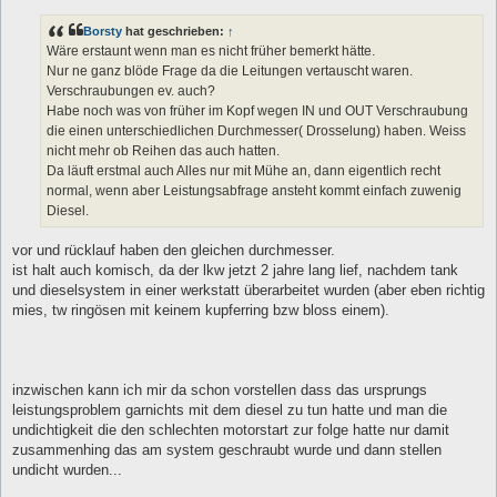
Borsty
hat geschrieben:
↑
Wäre erstaunt wenn man es nicht früher bemerkt hätte.
Nur ne ganz blöde Frage da die Leitungen vertauscht waren.
Verschraubungen ev. auch?
Habe noch was von früher im Kopf wegen IN und OUT Verschraubung
die einen unterschiedlichen Durchmesser( Drosselung) haben. Weiss
nicht mehr ob Reihen das auch hatten.
Da läuft erstmal auch Alles nur mit Mühe an, dann eigentlich recht
normal, wenn aber Leistungsabfrage ansteht kommt einfach zuwenig
Diesel.
vor und rücklauf haben den gleichen durchmesser.
ist halt auch komisch, da der lkw jetzt 2 jahre lang lief, nachdem tank
und dieselsystem in einer werkstatt überarbeitet wurden (aber eben richtig
mies, tw ringösen mit keinem kupferring bzw bloss einem).
inzwischen kann ich mir da schon vorstellen dass das ursprungs
leistungsproblem garnichts mit dem diesel zu tun hatte und man die
undichtigkeit die den schlechten motorstart zur folge hatte nur damit
zusammenhing das am system geschraubt wurde und dann stellen
undicht wurden...