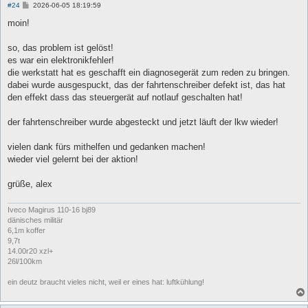
B
#24
2026-06-05 18:19:59
e
i
moin!
t
r
a
so, das problem ist gelöst!
g
es war ein elektronikfehler!
die werkstatt hat es geschafft ein diagnosegerät zum reden zu bringen.
dabei wurde ausgespuckt, das der fahrtenschreiber defekt ist, das hat
den effekt dass das steuergerät auf notlauf geschalten hat!
der fahrtenschreiber wurde abgesteckt und jetzt läuft der lkw wieder!
vielen dank fürs mithelfen und gedanken machen!
wieder viel gelernt bei der aktion!
grüße, alex
Iveco Magirus 110-16 bj89
dänisches militär
6,1m koffer
9,7t
14.00r20 xzl+
26l/100km
ein deutz braucht vieles nicht, weil er eines hat: luftkühlung!