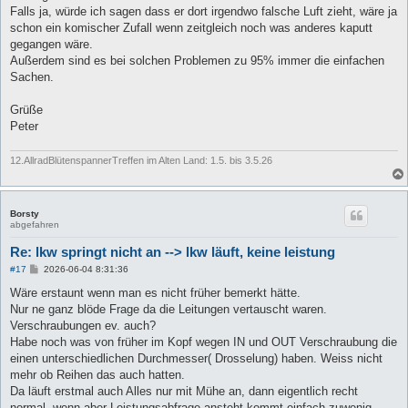
g
Falls ja, würde ich sagen dass er dort irgendwo falsche Luft zieht, wäre ja
schon ein komischer Zufall wenn zeitgleich noch was anderes kaputt
gegangen wäre.
Außerdem sind es bei solchen Problemen zu 95% immer die einfachen
Sachen.
Grüße
Peter
12.AllradBlütenspannerTreffen im Alten Land: 1.5. bis 3.5.26
Borsty
abgefahren
Re: lkw springt nicht an --> lkw läuft, keine leistung
B
#17
2026-06-04 8:31:36
e
i
Wäre erstaunt wenn man es nicht früher bemerkt hätte.
t
Nur ne ganz blöde Frage da die Leitungen vertauscht waren.
r
a
Verschraubungen ev. auch?
g
Habe noch was von früher im Kopf wegen IN und OUT Verschraubung die
einen unterschiedlichen Durchmesser( Drosselung) haben. Weiss nicht
mehr ob Reihen das auch hatten.
Da läuft erstmal auch Alles nur mit Mühe an, dann eigentlich recht
normal, wenn aber Leistungsabfrage ansteht kommt einfach zuwenig