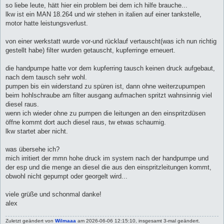
a
so liebe leute, hätt hier ein problem bei dem ich hilfe brauche...
g
lkw ist ein MAN 18.264 und wir stehen in italien auf einer tankstelle,
motor hatte leistungsverlust.
von einer werkstatt wurde vor-und rücklauf vertauscht(was ich nun richtig
gestellt habe) filter wurden getauscht, kupferringe erneuert.
die handpumpe hatte vor dem kupferring tausch keinen druck aufgebaut,
nach dem tausch sehr wohl.
pumpen bis ein widerstand zu spüren ist, dann ohne weiterzupumpen
beim hohlschraube am filter ausgang aufmachen spritzt wahnsinnig viel
diesel raus.
wenn ich wieder ohne zu pumpen die leitungen an den einspritzdüsen
öffne kommt dort auch diesel raus, tw etwas schaumig.
lkw startet aber nicht.
was übersehe ich?
mich irritiert der mmn hohe druck im system nach der handpumpe und
der esp und die menge an diesel die aus den einspritzleitungen kommt,
obwohl nicht gepumpt oder georgelt wird...
viele grüße und schonmal danke!
alex
Zuletzt geändert von
Wilmaaa
am 2026-06-06 12:15:10, insgesamt 3-mal geändert.