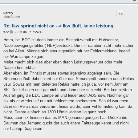
Borsty
abgefahren
Re: lkw springt nicht an --> lkw läuft, keine leistung
B
#22
2026-06-05 7:24:42
e
i
Hmm, bei EDC ist doch immer ein Einspritzventil mit Hubsensor,
t
Nadelbewegungsfühler ( NBF)bestückt. Bin mir da aber nicht mehr sicher
r
a
ob bei Allen. Müsste sich aber eigentlich mit ner Fehlermeldung, irgend
g
ner Warnlampe zeigen.
Meist macht sich dies aber eben durch Leistungsverlust oder mehr
Nageln bemerkbar.
Aber eben, im Prinzip müsste sowas irgendwo abgelegt sein. Die
Steuerung läuft dabei nicht nur über das Steuergerät sondern auch Relais
usw. Sowas mit nem defekten Relais hatte ich ja ca. vor nem Jahr am
SK. Der lief auch erst gar nicht und dann eher schlecht. Bei komplettem
Ausfall ging die EDC Lampe an und leider auch ABS usw. Nachher gar
nix als er wieder lief nur mit schlechtem hochdrehen. Schuld war eben
dann ein Relais das verdammt heiss wurde, aber Fehlermeldung kam da
nicht. Drehte einfach ab 1300 U/min widerwillig ganz hoch.
Muss aber nix heissen das es MAN genauso geregelt hat. Drücke die
Daumen das Jemand guckt der auch ältere Fahrzeuge kennt und nicht
nur Laptop Diagnosen.