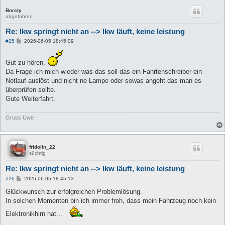
Borsty
abgefahren
Re: lkw springt nicht an --> lkw läuft, keine leistung
B
#25
2026-06-05 18:45:09
e
i
t
Gut zu hören.
r
Da Frage ich mich wieder was das soll das ein Fahrtenschreiber ein
a
g
Notlauf auslöst und nicht ne Lampe oder sowas angeht das man es
überprüfen sollte.
Gute Weiterfahrt.
Gruss Uwe
fridolin_22
süchtig
Re: lkw springt nicht an --> lkw läuft, keine leistung
B
#26
2026-06-05 18:45:13
e
i
Glückwunsch zur erfolgreichen Problemlösung.
t
In solchen Momenten bin ich immer froh, dass mein Fahrzeug noch kein
r
a
Elektronikhirn hat...
g