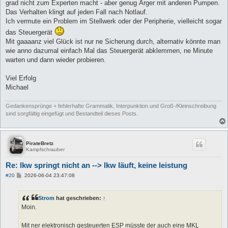
grad nicht zum Experten macht - aber genug Ärger mit anderen Pumpen.
Das Verhalten klingt auf jeden Fall nach Notlauf.
Ich vermute ein Problem im Stellwerk oder der Peripherie, vielleicht sogar
das Steuergerät
Mit gaaaanz viel Glück ist nur ne Sicherung durch, alternativ könnte man
wie anno dazumal einfach Mal das Steuergerät abklemmen, ne Minute
warten und dann wieder probieren.
Viel Erfolg
Michael
Gedankensprünge + fehlerhafte Grammatik, Interpunktion und Groß-/Kleinschreibung
sind sorgfältig eingefügt und Bestandteil dieses Posts.
PirateBretz
Kampfschrauber
Re: lkw springt nicht an --> lkw läuft, keine leistung
B
#20
2026-06-04 23:47:08
e
i
t
Strom
hat geschrieben:
↑
r
a
Moin.
g
Mit ner elektronisch gesteuerten ESP müsste der auch eine MKL