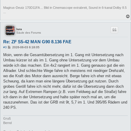
Magirus-Deutz 170D11FA ... Bild in Cinemascope extrabreit, Sound in 6-kanal Dolby 8.5
...
lura
Säule des Forums
Re: ZF S5-42 MAN G90 8.136 FAE
B
#3
2026-06-03 6:18:05
e
i
Moin, wenn die Gesamtübersetzung im 1. Gang mit Untersetzung nach
t
Umbau kürzer ist als im 1. Gang ohne Untersetzung vor dem Umbau
r
a
würde ich das machen. Ein 4x2 rangiert im 1. Gang genauso gut die ein
g
Allrader. Und schlechte Wege fahre ich meistens mit niedriger Drehzahl,
wo die Kraft des Motor dann ausreicht. Berge fahre ich eher mit etwas
Schwung, da kann man eine längere Übersetzung gut nutzen. Durch
grobes Geröll fahre ich nicht mehr, dafür ist die Übersetzung dann doch
zur lang. Auf Extremen Rampen (z.B. vom Feldweg auf die Straße) fahre
ich dann in der Untersetzung und halte später noch mal an, um die
rauszunehmen. Das ist der GRB mit 9t, 5,7 im 1. Und 395/85 Rädern und
240 PS.
Gruß
Bernd