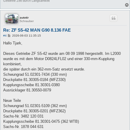
Gewinne Zeit durch Langsamkeit
autotir
Schrauber
Re: ZF S5-42 MAN G90 8.136 FAE
B
#4
2026-06-03 11:35:15
e
i
Hallo Tjark,
t
r
a
Dieses Getriebe ZF S5-42 wurde am 08 09 1998 hergestellt. Im L2000
g
wurde es mit dem Motor D0824LFL02 und einer 330-mm-Kupplung
kombiniert,
die später durch ein 362-mm-Satz ersetzt wurde.
Schwungrad 51.02301-7434 (330 mm)
Druckplatte 81.30305-0184 (MFZ330)
Kupplungsscheibe 81.30301-0380
Ausrücklager 81.30550-0079
Neue Teile
Schwungrad 51.02301-5109 (362 mm)
Druckplatte 81.30305-0201 (MFZ362)
Sachs-Nr. 3482 120 031
Kupplungsscheibe 81.30301-0475 (362 WTB)
Sachs-Nr. 1878 044 631