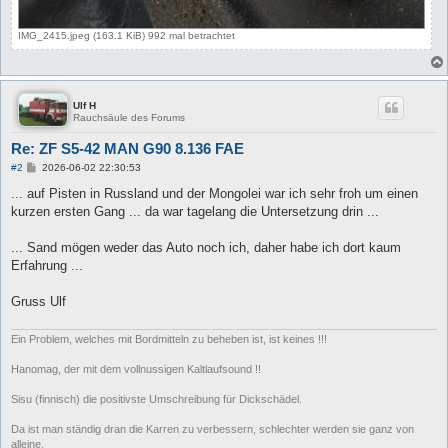
IMG_2415.jpeg (163.1 KiB) 992 mal betrachtet
Ulf H
Rauchsäule des Forums
Re: ZF S5-42 MAN G90 8.136 FAE
B
#2
2026-06-02 22:30:53
e
i
... auf Pisten in Russland und der Mongolei war ich sehr froh um einen
t
kurzen ersten Gang ... da war tagelang die Untersetzung drin ...
r
a
g
... Sand mögen weder das Auto noch ich, daher habe ich dort kaum
Erfahrung ...
Gruss Ulf
Ein Problem, welches mit Bordmitteln zu beheben ist, ist keines !!!
Hanomag, der mit dem vollnussigen Kaltlaufsound !!
Sisu (finnisch) die positivste Umschreibung für Dickschädel.
Da ist man ständig dran die Karren zu verbessern, schlechter werden sie ganz von
alleine.