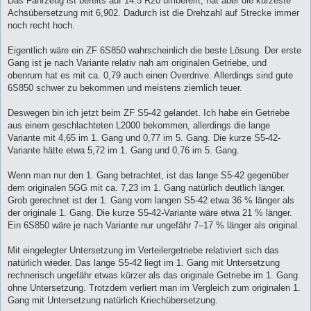
Das Fahrzeug ist bereits auf 14.5 R20 umbereift, hat aber die kürzeste
Achsübersetzung mit 6,902. Dadurch ist die Drehzahl auf Strecke immer
noch recht hoch.
Eigentlich wäre ein ZF 6S850 wahrscheinlich die beste Lösung. Der erste
Gang ist je nach Variante relativ nah am originalen Getriebe, und
obenrum hat es mit ca. 0,79 auch einen Overdrive. Allerdings sind gute
6S850 schwer zu bekommen und meistens ziemlich teuer.
Deswegen bin ich jetzt beim ZF S5-42 gelandet. Ich habe ein Getriebe
aus einem geschlachteten L2000 bekommen, allerdings die lange
Variante mit 4,65 im 1. Gang und 0,77 im 5. Gang. Die kurze S5-42-
Variante hätte etwa 5,72 im 1. Gang und 0,76 im 5. Gang.
Wenn man nur den 1. Gang betrachtet, ist das lange S5-42 gegenüber
dem originalen 5GG mit ca. 7,23 im 1. Gang natürlich deutlich länger.
Grob gerechnet ist der 1. Gang vom langen S5-42 etwa 36 % länger als
der originale 1. Gang. Die kurze S5-42-Variante wäre etwa 21 % länger.
Ein 6S850 wäre je nach Variante nur ungefähr 7–17 % länger als original.
Mit eingelegter Untersetzung im Verteilergetriebe relativiert sich das
natürlich wieder. Das lange S5-42 liegt im 1. Gang mit Untersetzung
rechnerisch ungefähr etwas kürzer als das originale Getriebe im 1. Gang
ohne Untersetzung. Trotzdem verliert man im Vergleich zum originalen 1.
Gang mit Untersetzung natürlich Kriechübersetzung.