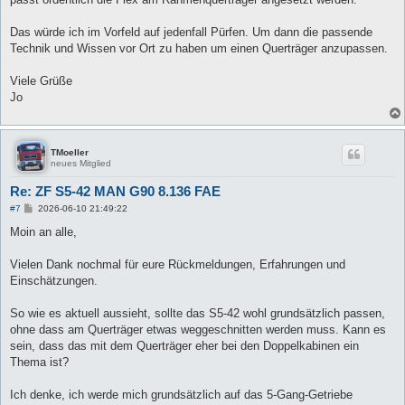
Das würde ich im Vorfeld auf jedenfall Pürfen. Um dann die passende
Technik und Wissen vor Ort zu haben um einen Querträger anzupassen.
Viele Grüße
Jo
TMoeller
neues Mitglied
Re: ZF S5-42 MAN G90 8.136 FAE
B
#7
2026-06-10 21:49:22
e
i
Moin an alle,
t
r
a
Vielen Dank nochmal für eure Rückmeldungen, Erfahrungen und
g
Einschätzungen.
So wie es aktuell aussieht, sollte das S5-42 wohl grundsätzlich passen,
ohne dass am Querträger etwas weggeschnitten werden muss. Kann es
sein, dass das mit dem Querträger eher bei den Doppelkabinen ein
Thema ist?
Ich denke, ich werde mich grundsätzlich auf das 5-Gang-Getriebe