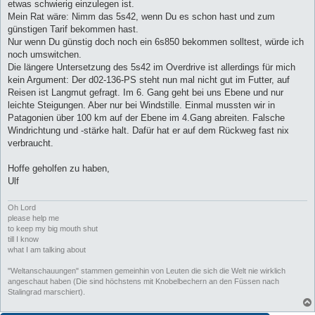
etwas schwierig einzulegen ist.
Mein Rat wäre: Nimm das 5s42, wenn Du es schon hast und zum
günstigen Tarif bekommen hast.
Nur wenn Du günstig doch noch ein 6s850 bekommen solltest, würde ich
noch umswitchen.
Die längere Untersetzung des 5s42 im Overdrive ist allerdings für mich
kein Argument: Der d02-136-PS steht nun mal nicht gut im Futter, auf
Reisen ist Langmut gefragt. Im 6. Gang geht bei uns Ebene und nur
leichte Steigungen. Aber nur bei Windstille. Einmal mussten wir in
Patagonien über 100 km auf der Ebene im 4.Gang abreiten. Falsche
Windrichtung und -stärke halt. Dafür hat er auf dem Rückweg fast nix
verbraucht.
Hoffe geholfen zu haben,
Ulf
Oh Lord
please help me
to keep my big mouth shut
till I know
what I am talking about
"Weltanschauungen" stammen gemeinhin von Leuten die sich die Welt nie wirklich
angeschaut haben (Die sind höchstens mit Knobelbechern an den Füssen nach
Stalingrad marschiert).