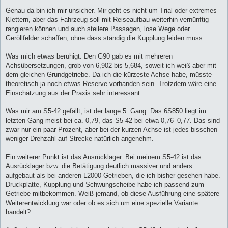
Genau da bin ich mir unsicher. Mir geht es nicht um Trial oder extremes
Klettern, aber das Fahrzeug soll mit Reiseaufbau weiterhin vernünftig
rangieren können und auch steilere Passagen, lose Wege oder
Geröllfelder schaffen, ohne dass ständig die Kupplung leiden muss.
Was mich etwas beruhigt: Den G90 gab es mit mehreren
Achsübersetzungen, grob von 6,902 bis 5,684, soweit ich weiß aber mit
dem gleichen Grundgetriebe. Da ich die kürzeste Achse habe, müsste
theoretisch ja noch etwas Reserve vorhanden sein. Trotzdem wäre eine
Einschätzung aus der Praxis sehr interessant.
Was mir am S5-42 gefällt, ist der lange 5. Gang. Das 6S850 liegt im
letzten Gang meist bei ca. 0,79, das S5-42 bei etwa 0,76–0,77. Das sind
zwar nur ein paar Prozent, aber bei der kurzen Achse ist jedes bisschen
weniger Drehzahl auf Strecke natürlich angenehm.
Ein weiterer Punkt ist das Ausrücklager. Bei meinem S5-42 ist das
Ausrücklager bzw. die Betätigung deutlich massiver und anders
aufgebaut als bei anderen L2000-Getrieben, die ich bisher gesehen habe.
Druckplatte, Kupplung und Schwungscheibe habe ich passend zum
Getriebe mitbekommen. Weiß jemand, ob diese Ausführung eine spätere
Weiterentwicklung war oder ob es sich um eine spezielle Variante
handelt?