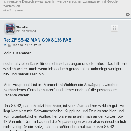
Ich verstehe Deutsch etwas, aber ich werde versuchen zu antworten mit Google
Wörterbuch.
Gruß Eugene.
TMoeller
neues Mitglied
Re: ZF S5-42 MAN G90 8.136 FAE
B
#5
2026-06-03 19:47:45
e
i
Moin zusammen,
t
r
a
nochmal vielen Dank für eure Einschätzungen und die Infos. Das hilft mir
g
wirklich weiter, auch wenn ich dadurch gerade nicht unbedingt weniger
hin- und hergerissen bin.
Mein Hauptpunkt ist im Moment tatsächlich die Abwägung zwischen
„vorhandenes Getriebe nutzen“ und „lieber noch auf die passendere
Variante warten“.
Das S5-42, das ich jetzt hier habe, ist vom Zustand her wirklich gut. Es
liegt komplett mit Schwungscheibe, Kupplung und Druckplatte hier, und
vom grundsätzlichen Aufbau her wäre es ja sehr nah an der kurzen S5-
42-Variante. Der Einbau und die Anpassungen wären also wahrscheinlich
nicht völlig für die Katz, falls ich später doch auf das kurze S5-42