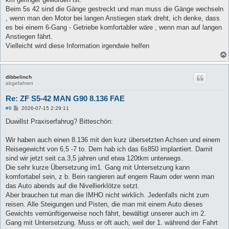
Beim 5s 42 sind die Gänge gestreckt und man muss die Gänge wechseln
, wenn man den Motor bei langen Anstiegen stark dreht, ich denke, dass
es bei einem 6-Gang - Getriebe komfortabler wäre , wenn man auf langen
Anstiegen fährt.
Vielleicht wird diese Information irgendwie helfen
dibbelinch
abgefahren
Re: ZF S5-42 MAN G90 8.136 FAE
B
#9
2026-07-15 2:29:11
e
i
Duwillst Praxiserfahrug? Bitteschön:
t
r
a
Wir haben auch einen 8.136 mit den kurz übersetzten Achsen und einem
g
Reisegewicht von 6,5 -7 to. Dem hab ich das 6s850 implantiert. Damit
sind wir jetzt seit ca.3,5 jahren und etwa 120tkm unterwegs.
Die sehr kurze Übersetzung im1. Gang mit Untersetzung kann
komfortabel sein, z b. Bein rangieren auf engem Raum oder wenn man
das Auto abends auf die Nivellierklötze setzt.
Aber brauchen tut man die IMHO nicht wirklich. Jedenfalls nicht zum
reisen. Alle Steigungen und Pisten, die man mit einem Auto dieses
Gewichts vernünftigerweise noch fährt, bewältigt unserer auch im 2.
Gang mit Untersetzung. Muss er oft auch, weil der 1. während der Fahrt