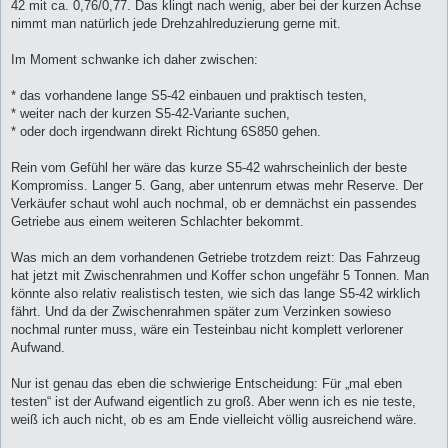
42 mit ca. 0,76/0,77. Das klingt nach wenig, aber bei der kurzen Achse
nimmt man natürlich jede Drehzahlreduzierung gerne mit.
Im Moment schwanke ich daher zwischen:
* das vorhandene lange S5-42 einbauen und praktisch testen,
* weiter nach der kurzen S5-42-Variante suchen,
* oder doch irgendwann direkt Richtung 6S850 gehen.
Rein vom Gefühl her wäre das kurze S5-42 wahrscheinlich der beste
Kompromiss. Langer 5. Gang, aber untenrum etwas mehr Reserve. Der
Verkäufer schaut wohl auch nochmal, ob er demnächst ein passendes
Getriebe aus einem weiteren Schlachter bekommt.
Was mich an dem vorhandenen Getriebe trotzdem reizt: Das Fahrzeug
hat jetzt mit Zwischenrahmen und Koffer schon ungefähr 5 Tonnen. Man
könnte also relativ realistisch testen, wie sich das lange S5-42 wirklich
fährt. Und da der Zwischenrahmen später zum Verzinken sowieso
nochmal runter muss, wäre ein Testeinbau nicht komplett verlorener
Aufwand.
Nur ist genau das eben die schwierige Entscheidung: Für „mal eben
testen“ ist der Aufwand eigentlich zu groß. Aber wenn ich es nie teste,
weiß ich auch nicht, ob es am Ende vielleicht völlig ausreichend wäre.