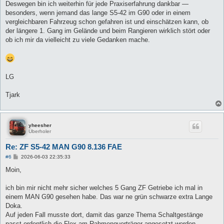
Deswegen bin ich weiterhin für jede Praxiserfahrung dankbar —
besonders, wenn jemand das lange S5-42 im G90 oder in einem
vergleichbaren Fahrzeug schon gefahren ist und einschätzen kann, ob
der längere 1. Gang im Gelände und beim Rangieren wirklich stört oder
ob ich mir da vielleicht zu viele Gedanken mache.
LG
Tjark
yheesher
Überholer
Re: ZF S5-42 MAN G90 8.136 FAE
B
#6
2026-06-03 22:35:33
e
i
Moin,
t
r
a
ich bin mir nicht mehr sicher welches 5 Gang ZF Getriebe ich mal in
g
einem MAN G90 gesehen habe. Das war ne grün schwarze extra Lange
Doka.
Auf jeden Fall musste dort, damit das ganze Thema Schaltgestänge
passt ordentlich die Flex am Rahmenquerträger angesetzt werden.