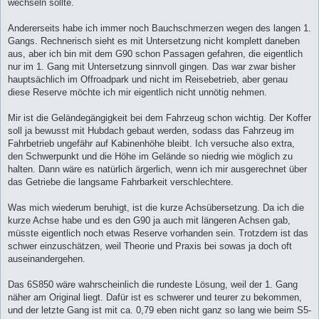
wechseln sollte.
Andererseits habe ich immer noch Bauchschmerzen wegen des langen 1.
Gangs. Rechnerisch sieht es mit Untersetzung nicht komplett daneben
aus, aber ich bin mit dem G90 schon Passagen gefahren, die eigentlich
nur im 1. Gang mit Untersetzung sinnvoll gingen. Das war zwar bisher
hauptsächlich im Offroadpark und nicht im Reisebetrieb, aber genau
diese Reserve möchte ich mir eigentlich nicht unnötig nehmen.
Mir ist die Geländegängigkeit bei dem Fahrzeug schon wichtig. Der Koffer
soll ja bewusst mit Hubdach gebaut werden, sodass das Fahrzeug im
Fahrbetrieb ungefähr auf Kabinenhöhe bleibt. Ich versuche also extra,
den Schwerpunkt und die Höhe im Gelände so niedrig wie möglich zu
halten. Dann wäre es natürlich ärgerlich, wenn ich mir ausgerechnet über
das Getriebe die langsame Fahrbarkeit verschlechtere.
Was mich wiederum beruhigt, ist die kurze Achsübersetzung. Da ich die
kurze Achse habe und es den G90 ja auch mit längeren Achsen gab,
müsste eigentlich noch etwas Reserve vorhanden sein. Trotzdem ist das
schwer einzuschätzen, weil Theorie und Praxis bei sowas ja doch oft
auseinandergehen.
Das 6S850 wäre wahrscheinlich die rundeste Lösung, weil der 1. Gang
näher am Original liegt. Dafür ist es schwerer und teurer zu bekommen,
und der letzte Gang ist mit ca. 0,79 eben nicht ganz so lang wie beim S5-