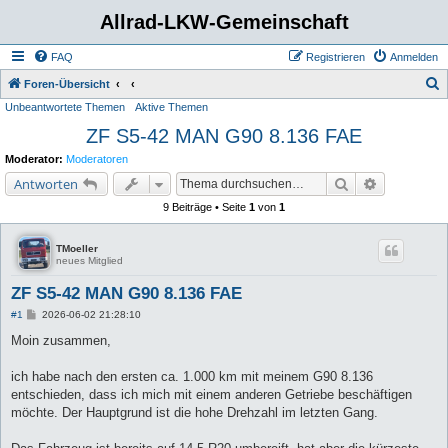
Allrad-LKW-Gemeinschaft
FAQ
Registrieren
Anmelden
S
Foren-Übersicht
Unbeantwortete Themen
Aktive Themen
u
ZF S5-42 MAN G90 8.136 FAE
c
h
Moderator:
Moderatoren
e
Suche
Erweiterte 
Antworten
9 Beiträge • Seite
1
von
1
TMoeller
neues Mitglied
ZF S5-42 MAN G90 8.136 FAE
B
#1
2026-06-02 21:28:10
e
i
Moin zusammen,
t
r
a
ich habe nach den ersten ca. 1.000 km mit meinem G90 8.136
g
entschieden, dass ich mich mit einem anderen Getriebe beschäftigen
möchte. Der Hauptgrund ist die hohe Drehzahl im letzten Gang.