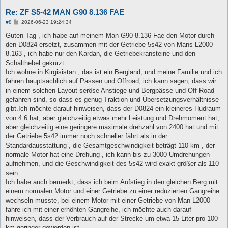
Re: ZF S5-42 MAN G90 8.136 FAE
B
#8
2026-06-23 19:24:34
e
i
Guten Tag , ich habe auf meinem Man G90 8.136 Fae den Motor durch
t
den D0824 ersetzt, zusammen mit der Getriebe 5s42 von Mans L2000
r
a
8.163 , ich habe nur den Kardan, die Getriebekransteine und den
g
Schalthebel gekürzt.
Ich wohne in Kirgisistan , das ist ein Bergland, und meine Familie und ich
fahren hauptsächlich auf Pässen und Offroad, ich kann sagen, dass wir
in einem solchen Layout seröse Anstiege und Bergpässe und Off-Road
gefahren sind, so dass es genug Traktion und Übersetzungsverhältnisse
gibt.Ich möchte darauf hinweisen, dass der D0824 ein kleineres Hudraum
von 4.6 hat, aber gleichzeitig etwas mehr Leistung und Drehmoment hat,
aber gleichzeitig eine geringere maximale drehzahl von 2400 hat und mit
der Getriebe 5s42 immer noch schneller fährt als in der
Standardausstattung , die Gesamtgeschwindigkeit beträgt 110 km , der
normale Motor hat eine Drehung , ich kann bis zu 3000 Umdrehungen
aufnehmen, und die Geschwindigkeit des 5s42 wird exakt größer als 110
sein.
Ich habe auch bemerkt, dass ich beim Aufstieg in den gleichen Berg mit
einem normalen Motor und einer Getriebe zu einer reduzierten Gangreihe
wechseln musste, bei einem Motor mit einer Getriebe von Man L2000
fahre ich mit einer erhöhten Gangreihe, ich möchte auch darauf
hinweisen, dass der Verbrauch auf der Strecke um etwa 15 Liter pro 100
km geringer geworden ist.