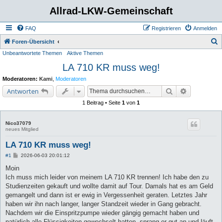
Allrad-LKW-Gemeinschaft
FAQ
Registrieren
Anmelden
S
Foren-Übersicht
Unbeantwortete Themen
Aktive Themen
u
LA 710 KR muss weg!
c
h
Moderatoren:
Kami
,
Moderatoren
e
Suche
Erweiterte 
Antworten
1 Beitrag • Seite
1
von
1
Nico37079
neues Mitglied
LA 710 KR muss weg!
B
#1
2026-06-03 20:01:12
e
i
Moin
t
Ich muss mich leider von meinem LA 710 KR trennen! Ich habe den zu
r
a
Studienzeiten gekauft und wollte damit auf Tour. Damals hat es am Geld
g
gemangelt und dann ist er ewig in Vergessenheit geraten. Letztes Jahr
haben wir ihn nach langer, langer Standzeit wieder in Gang gebracht.
Nachdem wir die Einspritzpumpe wieder gängig gemacht haben und
natürlich alle Flüssigkeiten gewechselt hatten, sprang er gut an und läuft