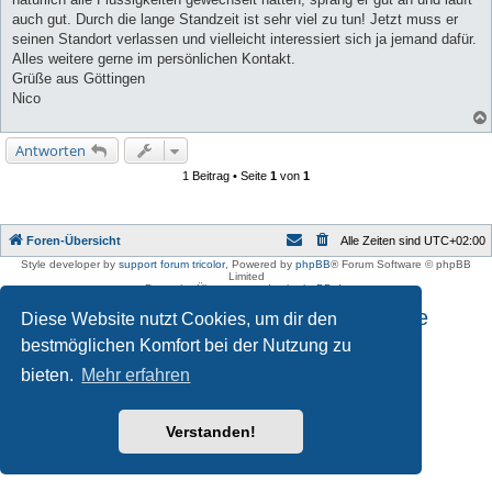
auch gut. Durch die lange Standzeit ist sehr viel zu tun! Jetzt muss er
seinen Standort verlassen und vielleicht interessiert sich ja jemand dafür.
Alles weitere gerne im persönlichen Kontakt.
Grüße aus Göttingen
Nico
Antworten
1 Beitrag • Seite
1
von
1
Foren-Übersicht
Alle Zeiten sind
UTC+02:00
Style developer by
support forum tricolor
,
Powered by
phpBB
® Forum Software © phpBB
Limited
Deutsche Übersetzung durch
phpBB.de
Impressum und Datenschutzhinweise
Diese Website nutzt Cookies, um dir den
bestmöglichen Komfort bei der Nutzung zu
bieten.
Mehr erfahren
Verstanden!