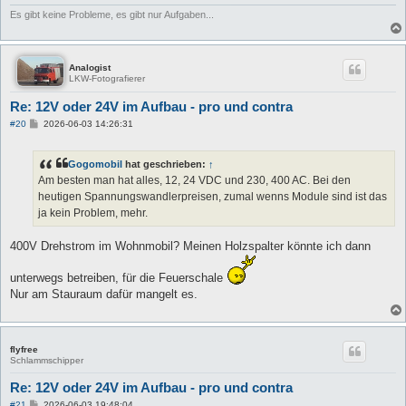
Es gibt keine Probleme, es gibt nur Aufgaben...
Analogist
LKW-Fotografierer
Re: 12V oder 24V im Aufbau - pro und contra
B
#20
2026-06-03 14:26:31
e
i
t
Gogomobil
hat geschrieben:
↑
r
a
Am besten man hat alles, 12, 24 VDC und 230, 400 AC. Bei den
g
heutigen Spannungswandlerpreisen, zumal wenns Module sind ist das
ja kein Problem, mehr.
400V Drehstrom im Wohnmobil? Meinen Holzspalter könnte ich dann
unterwegs betreiben, für die Feuerschale
Nur am Stauraum dafür mangelt es.
flyfree
Schlammschipper
Re: 12V oder 24V im Aufbau - pro und contra
B
#21
2026-06-03 19:48:04