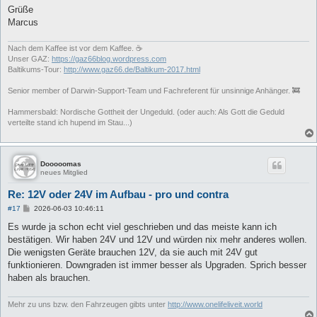
Grüße
Marcus
Nach dem Kaffee ist vor dem Kaffee. ☕
Unser GAZ:
https://gaz66blog.wordpress.com
Baltikums-Tour:
http://www.gaz66.de/Baltikum-2017.html
Senior member of Darwin-Support-Team und Fachreferent für unsinnige Anhänger. 🚒
Hammersbald: Nordische Gottheit der Ungeduld. (oder auch: Als Gott die Geduld
verteilte stand ich hupend im Stau...)
Dooooomas
neues Mitglied
Re: 12V oder 24V im Aufbau - pro und contra
B
#17
2026-06-03 10:46:11
e
i
Es wurde ja schon echt viel geschrieben und das meiste kann ich
t
bestätigen. Wir haben 24V und 12V und würden nix mehr anderes wollen.
r
a
Die wenigsten Geräte brauchen 12V, da sie auch mit 24V gut
g
funktionieren. Downgraden ist immer besser als Upgraden. Sprich besser
haben als brauchen.
Mehr zu uns bzw. den Fahrzeugen gibts unter
http://www.onelifeliveit.world