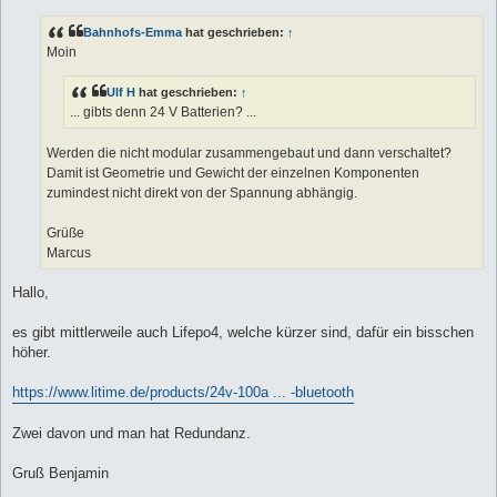
i
t
Bahnhofs-Emma
hat geschrieben:
↑
r
a
Moin
g
Ulf H
hat geschrieben:
↑
... gibts denn 24 V Batterien? ...
Werden die nicht modular zusammengebaut und dann verschaltet?
Damit ist Geometrie und Gewicht der einzelnen Komponenten
zumindest nicht direkt von der Spannung abhängig.
Grüße
Marcus
Hallo,
es gibt mittlerweile auch Lifepo4, welche kürzer sind, dafür ein bisschen
höher.
https://www.litime.de/products/24v-100a ... -bluetooth
Zwei davon und man hat Redundanz.
Gruß Benjamin