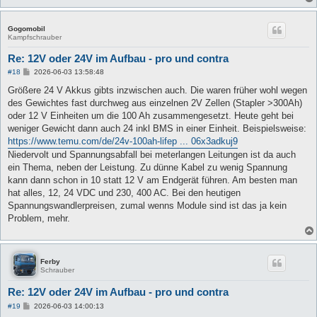
Gogomobil
Kampfschrauber
Re: 12V oder 24V im Aufbau - pro und contra
B
#18
2026-06-03 13:58:48
e
i
Größere 24 V Akkus gibts inzwischen auch. Die waren früher wohl wegen
t
des Gewichtes fast durchweg aus einzelnen 2V Zellen (Stapler >300Ah)
r
a
oder 12 V Einheiten um die 100 Ah zusammengesetzt. Heute geht bei
g
weniger Gewicht dann auch 24 inkl BMS in einer Einheit. Beispielsweise:
https://www.temu.com/de/24v-100ah-lifep ... 06x3adkuj9
Niedervolt und Spannungsabfall bei meterlangen Leitungen ist da auch
ein Thema, neben der Leistung. Zu dünne Kabel zu wenig Spannung
kann dann schon in 10 statt 12 V am Endgerät führen. Am besten man
hat alles, 12, 24 VDC und 230, 400 AC. Bei den heutigen
Spannungswandlerpreisen, zumal wenns Module sind ist das ja kein
Problem, mehr.
Ferby
Schrauber
Re: 12V oder 24V im Aufbau - pro und contra
B
#19
2026-06-03 14:00:13
e