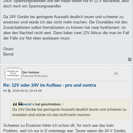
240V Spannungswandler und der Radio waren nur in 12 V bezahlbar, also
doch noch ein Spannungswandler.
Da 24V Geräte bei geringerer Auswahl deutlich teurer und schwerer zu
ersetzten sind würde ich das nicht mehr machen. Die Grundidee mit den
Zusatzbatterien selbst fremdstarten zu können hat zwar funktioniert, ist
aber den Nachteil nicht wert. Dann lieber zwei 12V Akkus die man im Fall
der Fälle zur Not eben ausbauen muss.
Gruss
Bernd
Der Initiator
Fahrrad-Philosoph
Re: 12V oder 24V im Aufbau - pro und contra
B
#8
2026-06-01 20:44:08
e
i
t
bernd s
hat geschrieben:
↑
r
a
Da 24V Geräte bei geringerer Auswahl deutlich teurer und schwerer zu
g
ersetzten sind würde ich das nicht mehr machen.
Schwerer zu Ersetzen hörte ich schon oft, für mich war das kein
Problem, weil ich nur in D unterwegs war. Teurer waren die 24 V Geräte,