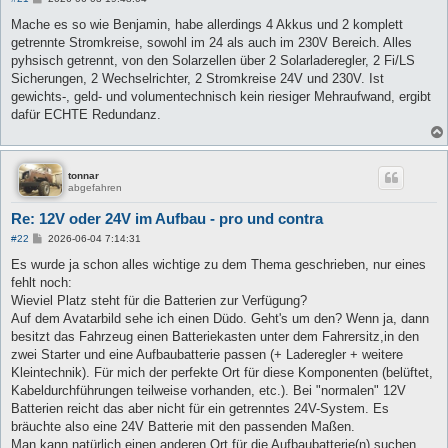
e
i
Mache es so wie Benjamin, habe allerdings 4 Akkus und 2 komplett
t
getrennte Stromkreise, sowohl im 24 als auch im 230V Bereich. Alles
r
a
pyhsisch getrennt, von den Solarzellen über 2 Solarladeregler, 2 Fi/LS
g
Sicherungen, 2 Wechselrichter, 2 Stromkreise 24V und 230V. Ist
gewichts-, geld- und volumentechnisch kein riesiger Mehraufwand, ergibt
dafür ECHTE Redundanz.
tonnar
abgefahren
Re: 12V oder 24V im Aufbau - pro und contra
B
#22
2026-06-04 7:14:31
e
i
Es wurde ja schon alles wichtige zu dem Thema geschrieben, nur eines
t
fehlt noch:
r
a
Wieviel Platz steht für die Batterien zur Verfügung?
g
Auf dem Avatarbild sehe ich einen Düdo. Geht's um den? Wenn ja, dann
besitzt das Fahrzeug einen Batteriekasten unter dem Fahrersitz,in den
zwei Starter und eine Aufbaubatterie passen (+ Laderegler + weitere
Kleintechnik). Für mich der perfekte Ort für diese Komponenten (belüftet,
Kabeldurchführungen teilweise vorhanden, etc.). Bei "normalen" 12V
Batterien reicht das aber nicht für ein getrenntes 24V-System. Es
bräuchte also eine 24V Batterie mit den passenden Maßen.
Man kann natürlich einen anderen Ort für die Aufbaubatterie(n) suchen,