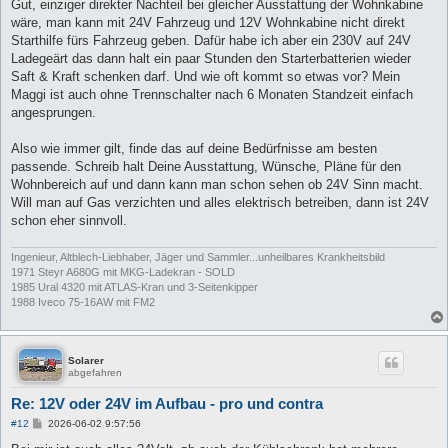
Gut, einziger direkter Nachteil bei gleicher Ausstattung der Wohnkabine
wäre, man kann mit 24V Fahrzeug und 12V Wohnkabine nicht direkt
Starthilfe fürs Fahrzeug geben. Dafür habe ich aber ein 230V auf 24V
Ladegeärt das dann halt ein paar Stunden den Starterbatterien wieder
Saft & Kraft schenken darf. Und wie oft kommt so etwas vor? Mein
Maggi ist auch ohne Trennschalter nach 6 Monaten Standzeit einfach
angesprungen.
Also wie immer gilt, finde das auf deine Bedürfnisse am besten
passende. Schreib halt Deine Ausstattung, Wünsche, Pläne für den
Wohnbereich auf und dann kann man schon sehen ob 24V Sinn macht.
Will man auf Gas verzichten und alles elektrisch betreiben, dann ist 24V
schon eher sinnvoll.
Ingenieur, Altblech-Liebhaber, Jäger und Sammler...unheilbares Krankheitsbild
1971 Steyr A680G mit MKG-Ladekran - SOLD
1985 Ural 4320 mit ATLAS-Kran und 3-Seitenkipper
1988 Iveco 75-16AW mit FM2
Solarer
abgefahren
Re: 12V oder 24V im Aufbau - pro und contra
B
#12
2026-06-02 9:57:56
e
i