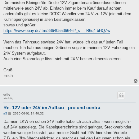
Die meisten Kleingeräte für die 12V Zigarettenanzünderdose können
mittlerweile auch 24V ab. Einfach immer beim Kauf darauf achten.
andernfalls gibt es kleine DCDC Wandler von 24 V zu 12V (die mit dem
Kühlrippengehäuse) in allen Leistungsklassen.
sowas und größer:
https://www.ebay.de/itm/386405536646?_s ... R6q4-bHQZw
Wenn das Fahrzeug sowieso 24V hat, würde ich das auf jeden Fall
machen. Ich hab aus obigen Gründen sogar in meinem 12V Fahrzeug ein
24V System aufgebaut.
Auch eine Solaranlage lässt sich mit 24 V besser dimensionieren.
Gruß
Erich
grijo
süchtig
Re: 12V oder 24V im Aufbau - pro und contra
B
#5
2026-06-01 14:40:32
e
i
Da mein LKW eh schon 24V hatte habe ich auch alles - wenn möglich -
t
auf 24V ausgelegt. Die Kabelquerschnitte sind geringer, Steckverbinder
r
a
werden weniger belastet, aus meiner Sicht hat 24V hier klare Vorteile.
g
Z.B. ein 3kw Wechselrichter, da macht es bei den Leitungen schon ein