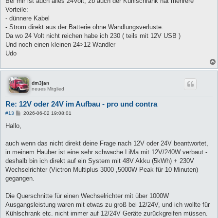
Bei mir ist auch alles 24Volt, zb auch der Kühlschrank hat mehrere
t
Vorteile:
r
a
- dünnere Kabel
g
- Strom direkt aus der Batterie ohne Wandlungsverluste.
Da wo 24 Volt nicht reichen habe ich 230 ( teils mit 12V USB )
Und noch einen kleinen 24>12 Wandler
Udo
dm3jan
neues Mitglied
Re: 12V oder 24V im Aufbau - pro und contra
B
#13
2026-06-02 19:08:01
e
i
Hallo,
t
r
a
auch wenn das nicht direkt deine Frage nach 12V oder 24V beantwortet,
g
in meinem Hauber ist eine sehr schwache LiMa mit 12V/240W verbaut -
deshalb bin ich direkt auf ein System mit 48V Akku (5kWh) + 230V
Wechselrichter (Victron Multiplus 3000 ,5000W Peak für 10 Minuten)
gegangen.
Die Querschnitte für einen Wechselrichter mit über 1000W
Ausgangsleistung waren mit etwas zu groß bei 12/24V, und ich wollte für
Kühlschrank etc. nicht immer auf 12/24V Geräte zurückgreifen müssen.