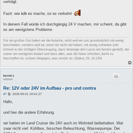
verträgt.
Fazit: wie
ich
es mache, ist es verkehrt
In deinem Fall würde ich durchgängig 24 V machen, mir scheint, da gibt
es am wenigstens Probleme.
Für ein großes Gut halten wir die Autarkie, nicht weil wir uns grundsätzlich mit wenig
bescheiden, sondern weil wir, wenn wir nicht viel haben, mit wenig zufrieden sein
können in der richtigen Überzeugung, dass derjenige den Luxus am besten genießt, der
seiner am wenigsten bedarf und dass alles, was die Natur erfordert, leicht zu
beschaffen ist, schwer hingegen, was unnütz ist. (Epikur, DL 10,130)
bernd s
infiziert
Re: 12V oder 24V im Aufbau - pro und contra
B
#7
2026-06-01 19:41:27
e
i
Hallo,
t
r
a
und hier die andere Erfahrung.
g
wir hatten im Land Cruiser die 24V auch im Wohnteil beibehalten. War
zwar nicht viel: Kühlbox, bisschen Beleuchtung, Wasserpumpe. Der