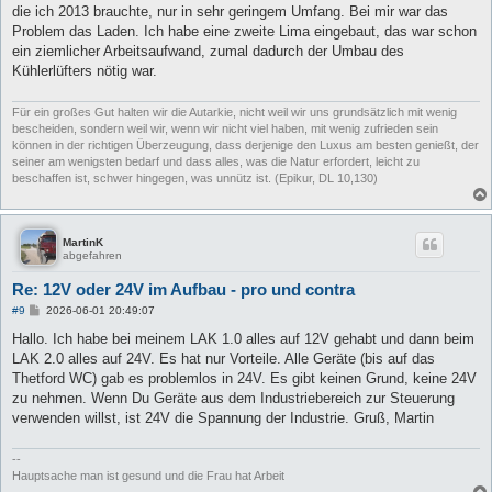
die ich 2013 brauchte, nur in sehr geringem Umfang. Bei mir war das
Problem das Laden. Ich habe eine zweite Lima eingebaut, das war schon
ein ziemlicher Arbeitsaufwand, zumal dadurch der Umbau des
Kühlerlüfters nötig war.
Für ein großes Gut halten wir die Autarkie, nicht weil wir uns grundsätzlich mit wenig
bescheiden, sondern weil wir, wenn wir nicht viel haben, mit wenig zufrieden sein
können in der richtigen Überzeugung, dass derjenige den Luxus am besten genießt, der
seiner am wenigsten bedarf und dass alles, was die Natur erfordert, leicht zu
beschaffen ist, schwer hingegen, was unnütz ist. (Epikur, DL 10,130)
MartinK
abgefahren
Re: 12V oder 24V im Aufbau - pro und contra
B
#9
2026-06-01 20:49:07
e
i
Hallo. Ich habe bei meinem LAK 1.0 alles auf 12V gehabt und dann beim
t
LAK 2.0 alles auf 24V. Es hat nur Vorteile. Alle Geräte (bis auf das
r
a
Thetford WC) gab es problemlos in 24V. Es gibt keinen Grund, keine 24V
g
zu nehmen. Wenn Du Geräte aus dem Industriebereich zur Steuerung
verwenden willst, ist 24V die Spannung der Industrie. Gruß, Martin
--
Hauptsache man ist gesund und die Frau hat Arbeit