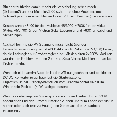
Bin sehr zufrieden damit, macht die Verkabelung sehr einfach
(3x1,5mm2) und der Multiplus3000 schafft es ohne Probleme mein
Schweißgerät oder einen kleinen Boiler (20l zum Duschen) zu versorgen.
Kosten waren ~340€ für den Multiplus 48/3000, ~700€ für den Akku
(Pytes V5), 70€ für den Victron Solar-Laderegler und ~80€ für Kabel und
Sicherungen.
Nachteil bei mir, die PV-Spannung muss leicht über der
Ladeschlusspannnung der LiFePO4-Akkus (16 Zellen, ca. 58,4 V) liegen,
da die Laderegler nur Abwärtsregler sind. Mit den alten 2x250W Modulen
war das ein Problem, mit den 2 x Trina Solar Vertex Modulen ist das kein
Problem mehr.
Wenn ich nicht am/im Auto bin ist der WR ausgeschaltet und ein kleiner
DC-DC Konverter (eigenbau) lädt die Starterbatterie.
Eigentlich ist der Standby-Verbrauch vom Wechselrichter selbst im
Winter kein Problem (~4W nachgemessen).
Wenn es unterwegs wo Strom gibt kann ich den Hauber dort an 230V
anschließen und den Strom für meinen Aufbau und zum Laden der Akkus
nutzen oder auch (wie zu Hause) den Strom aus dem Solardach
einspeisen.