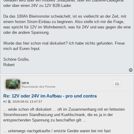
Geladen wird über ein mobiles Solarpanel, über ein Batterie-Ladegerät
oder über einen 24V zu 12V B2B-Lader.
Da das 100Ah Bleimonster schwächelt, ist es vielleicht an der Zeit, mit
einem festen Strom-Einbau zu beginnen. Also stelle ich mir die Frage,
was spricht für 12V im Wohnbereich, was für 24V und was gegen die eine
oder die andere Spannung.
Wurde das hier schon mal diskutiert? Ich habe nichts gefunden. Freue
mich auf Euren Input.
Schöne Grüße,
Robert
Ulf H
Rauchsäule des Forums
Re: 12V oder 24V im Aufbau - pro und contra
B
#2
2026-06-01 13:47:57
e
i
... wirde schon oft diskutiert ... oft im Zusammenhang mit en fettesten
t
Stromfressern Standheizung und Kuehlschrank, die es ja in der
r
a
entsprechenden Spannung zu beschaffen gilt ...
g
... unterwegs nachgekaufte / erstzte Geräte waren bei mir fast