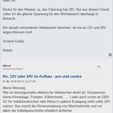
Hallo Ulf,
t
r
a
Dsnke für den Hinweis: ja, das Fahrzeug hat 24V. Nur aus diesem Grund
g
ziehe ich die gleiche Spannung für den Wohnbereich überhaupt in
Betracht.
Die aktuell vorhandenen Verbraucher erkennen, ob sie an 12V und 24V
angeschlossen sind.
Schöne Grüße,
Robert
DBrick
Schlammschipper
Re: 12V oder 24V im Aufbau - pro und contra
B
#4
2026-06-01 14:17:25
e
i
Meine Meinung:
t
Wer an leistungsstarke elektrische Verbraucher denkt (el. Kompressor,
r
a
kleine Klimanlage, Pumpen, Kühlschrank, .....) oder auch schon an 230V
g
AC für Induktionskochen oder Klima in spätere Erwägung zieht sollte 24V
nutzen. Das macht die Dimensionierung von Wechselrichter und vor
allem der Kabelquerschnitte erheblich einfacher.