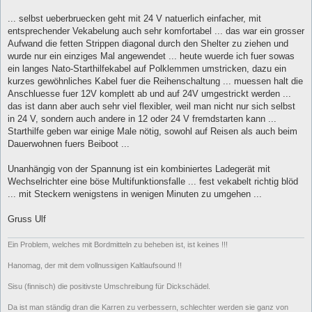
... selbst ueberbruecken geht mit 24 V natuerlich einfacher, mit
entsprechender Vekabelung auch sehr komfortabel ... das war ein grosser
Aufwand die fetten Strippen diagonal durch den Shelter zu ziehen und
wurde nur ein einziges Mal angewendet ... heute wuerde ich fuer sowas
ein langes Nato-Starthilfekabel auf Polklemmen umstricken, dazu ein
kurzes gewöhnliches Kabel fuer die Reihenschaltung ... muessen halt die
Anschluesse fuer 12V komplett ab und auf 24V umgestrickt werden ...
das ist dann aber auch sehr viel flexibler, weil man nicht nur sich selbst
in 24 V, sondern auch andere in 12 oder 24 V fremdstarten kann ...
Starthilfe geben war einige Male nötig, sowohl auf Reisen als auch beim
Dauerwohnen fuers Beiboot ...
Unanhängig von der Spannung ist ein kombiniertes Ladegerät mit
Wechselrichter eine böse Multifunktionsfalle ... fest vekabelt richtig blöd
... mit Steckern wenigstens in wenigen Minuten zu umgehen ...
Gruss Ulf
Ein Problem, welches mit Bordmitteln zu beheben ist, ist keines !!!
Hanomag, der mit dem vollnussigen Kaltlaufsound !!
Sisu (finnisch) die positivste Umschreibung für Dickschädel.
Da ist man ständig dran die Karren zu verbessern, schlechter werden sie ganz von