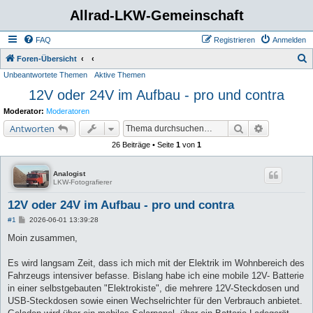
Allrad-LKW-Gemeinschaft
FAQ
Registrieren
Anmelden
S
Foren-Übersicht
Unbeantwortete Themen
Aktive Themen
u
12V oder 24V im Aufbau - pro und contra
c
h
Moderator:
Moderatoren
e
Suche
Erweiterte 
Antworten
26 Beiträge • Seite
1
von
1
Analogist
LKW-Fotografierer
12V oder 24V im Aufbau - pro und contra
B
#1
2026-06-01 13:39:28
e
i
Moin zusammen,
t
r
a
Es wird langsam Zeit, dass ich mich mit der Elektrik im Wohnbereich des
g
Fahrzeugs intensiver befasse. Bislang habe ich eine mobile 12V- Batterie
in einer selbstgebauten "Elektrokiste", die mehrere 12V-Steckdosen und
USB-Steckdosen sowie einen Wechselrichter für den Verbrauch anbietet.