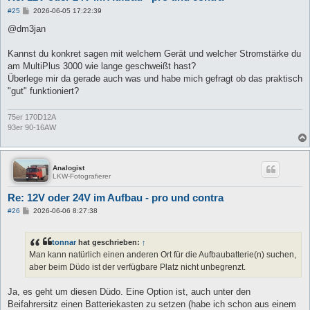
B
#25
2026-06-05 17:22:39
e
i
@dm3jan
t
r
a
Kannst du konkret sagen mit welchem Gerät und welcher Stromstärke du
g
am MultiPlus 3000 wie lange geschweißt hast?
Überlege mir da gerade auch was und habe mich gefragt ob das praktisch
"gut" funktioniert?
75er 170D12A
93er 90-16AW
Analogist
LKW-Fotografierer
Re: 12V oder 24V im Aufbau - pro und contra
B
#26
2026-06-06 8:27:38
e
i
t
tonnar
hat geschrieben:
↑
r
a
Man kann natürlich einen anderen Ort für die Aufbaubatterie(n) suchen,
g
aber beim Düdo ist der verfügbare Platz nicht unbegrenzt.
Ja, es geht um diesen Düdo. Eine Option ist, auch unter den
Beifahrersitz einen Batteriekasten zu setzen (habe ich schon aus einem