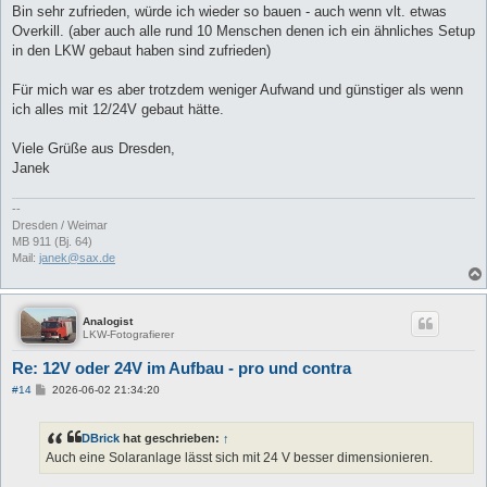
Bin sehr zufrieden, würde ich wieder so bauen - auch wenn vlt. etwas
Overkill. (aber auch alle rund 10 Menschen denen ich ein ähnliches Setup
in den LKW gebaut haben sind zufrieden)
Für mich war es aber trotzdem weniger Aufwand und günstiger als wenn
ich alles mit 12/24V gebaut hätte.
Viele Grüße aus Dresden,
Janek
--
Dresden / Weimar
MB 911 (Bj. 64)
Mail:
janek@sax.de
Analogist
LKW-Fotografierer
Re: 12V oder 24V im Aufbau - pro und contra
B
#14
2026-06-02 21:34:20
e
i
t
DBrick
hat geschrieben:
↑
r
a
Auch eine Solaranlage lässt sich mit 24 V besser dimensionieren.
g