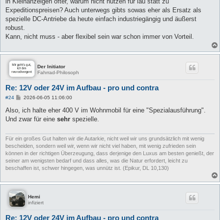
in Kleinanzeigen öfter, warum nicht nutzen für lau statt zu
Expeditionspreisen? Auch unterwegs gibts sowas eher als Ersatz als
spezielle DC-Antriebe da heute einfach industriegängig und äußerst
robust.
Kann, nicht muss - aber flexibel sein war schon immer von Vorteil.
Der Initiator
Fahrrad-Philosoph
Re: 12V oder 24V im Aufbau - pro und contra
B
#24
2026-06-05 11:06:00
e
i
Also, ich halte eher 400 V im Wohnmobil für eine "Spezialausführung".
t
Und zwar für eine
sehr
spezielle.
r
a
g
Für ein großes Gut halten wir die Autarkie, nicht weil wir uns grundsätzlich mit wenig
bescheiden, sondern weil wir, wenn wir nicht viel haben, mit wenig zufrieden sein
können in der richtigen Überzeugung, dass derjenige den Luxus am besten genießt, der
seiner am wenigsten bedarf und dass alles, was die Natur erfordert, leicht zu
beschaffen ist, schwer hingegen, was unnütz ist. (Epikur, DL 10,130)
Hemi
infiziert
Re: 12V oder 24V im Aufbau - pro und contra