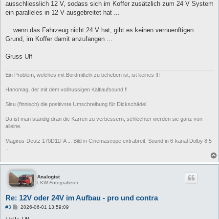
ausschliesslich 12 V, sodass sich im Koffer zusätzlich zum 24 V System
ein paralleles in 12 V ausgebreitet hat ...
... wenn das Fahrzeug nicht 24 V hat, gibt es keinen vernuenftigen
Grund, im Koffer damit anzufangen ...
Gruss Ulf
Ein Problem, welches mit Bordmitteln zu beheben ist, ist keines !!!
Hanomag, der mit dem vollnussigen Kaltlaufsound !!
Sisu (finnisch) die positivste Umschreibung für Dickschädel.
Da ist man ständig dran die Karren zu verbessern, schlechter werden sie ganz von
alleine.
Magirus-Deutz 170D11FA ... Bild in Cinemascope extrabreit, Sound in 6-kanal Dolby 8.5
...
Analogist
LKW-Fotografierer
Re: 12V oder 24V im Aufbau - pro und contra
B
#3
2026-06-01 13:59:09
e
i