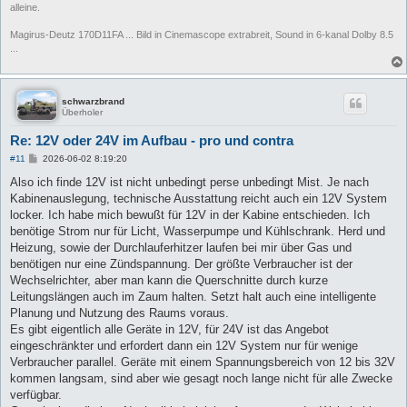
alleine.
Magirus-Deutz 170D11FA ... Bild in Cinemascope extrabreit, Sound in 6-kanal Dolby 8.5
...
schwarzbrand
Überholer
Re: 12V oder 24V im Aufbau - pro und contra
B
#11
2026-06-02 8:19:20
e
i
Also ich finde 12V ist nicht unbedingt perse unbedingt Mist. Je nach
t
Kabinenauslegung, technische Ausstattung reicht auch ein 12V System
r
a
locker. Ich habe mich bewußt für 12V in der Kabine entschieden. Ich
g
benötige Strom nur für Licht, Wasserpumpe und Kühlschrank. Herd und
Heizung, sowie der Durchlauferhitzer laufen bei mir über Gas und
benötigen nur eine Zündspannung. Der größte Verbraucher ist der
Wechselrichter, aber man kann die Querschnitte durch kurze
Leitungslängen auch im Zaum halten. Setzt halt auch eine intelligente
Planung und Nutzung des Raums voraus.
Es gibt eigentlich alle Geräte in 12V, für 24V ist das Angebot
eingeschränkter und erfordert dann ein 12V System nur für wenige
Verbraucher parallel. Geräte mit einem Spannungsbereich von 12 bis 32V
kommen langsam, sind aber wie gesagt noch lange nicht für alle Zwecke
verfügbar.