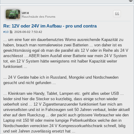
Ulf H
Rauchsäule des Forums
Re: 12V oder 24V im Aufbau - pro und contra
B
#10
2026-06-02 7:53:42
e
i
... um eine fuer ein dauerbenutztes Womo ausreichende Kapazität zu
t
haben, brauch man normalerweise zwei Batterien ... von daher ist es
r
a
gewichtsmässig egal ob man die parallel als 12 V oder in Reihe als 24 V
g
anschliesst ... ABER beim Ausfall einer Batterie war mein 24 V System
tot, ein 12 V System hätte wenigstens mit halber Kapazität weiter
funktioniert ...
... 24 V Geräte habe ich in Russland, Mongolei und Nordschweden
gesucht und nicht gefunden ...
... Kleinkram wie Handy, Tablet, Lampen etc. geht alles ueber USB ...
leider sind hier die Stecker so kurzlebig, dass einige schon wieder
ueberholt sind ... 12 V Zigarettenanzuender funktioniert fuer mich am
universellsten und ist in Fahrzeugen seit 50 Jahren verbaut, leider aktuell
eher auf dem Rueckzug ... der packt auch grössere Verbraucher wie den
Laptop mit 150 W oder meine lumpige Peltierkuehlbox welche den in
Nordschweden verreckten 24 V Kompressorkuehlschrank schnell, bilig
und seit Jahren zuverlässig ersetzt hat ...