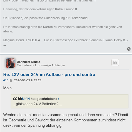
Ein Problem, welches mit Bordmitteln zu beheben ist, ist keines !!!
Hanomag, der mit dem vollnussigen Kaltlaufsound !!
Sisu (finnisch) die positivste Umschreibung für Dickschädel.
Da ist man ständig dran die Karren zu verbessern, schlechter werden sie ganz von
alleine.
Magirus-Deutz 170D11FA ... Bild in Cinemascope extrabreit, Sound in 6-kanal Dolby 8.5
...
Bahnhofs-Emma
Fachreferent f. unsinnige Anhänger
Re: 12V oder 24V im Aufbau - pro und contra
B
#16
2026-06-03 9:35:28
e
i
Moin
t
r
a
Ulf H
hat geschrieben:
↑
g
... gibts denn 24 V Batterien? ...
Werden die nicht modular zusammengebaut und dann verschaltet? Damit
ist Geometrie und Gewicht der einzelnen Komponenten zumindest nicht
direkt von der Spannung abhängig.