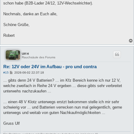
schon habe (B2B-Lader 24/12, 12V-Wechselrichter).
Nochmals, danke.an Euch alle,
Schöne Grüße,
Robert
Ulf H
Rauchsäule des Forums
Re: 12V oder 24V im Aufbau - pro und contra
B
#15
2026-06-02 22:37:18
e
i
... gibts denn 24 V Batterien? ... im Kfz Bereich kenne ich nur 12 V,
t
welche zweifach in Reihe 24 V ergeben ... diese gibts sehr verbreitet
r
a
unterwehs nachzukaufen ...
g
... einen 48 V Klotz unterwegs erstzt bekommen stelle ich mir sehr
schwierig vor ... und Batterien verrecken nun mal gelegentlich, gerne
unterwegs und weitab von guten Nachkaufmöglichkeiten ...
Gruss Ulf