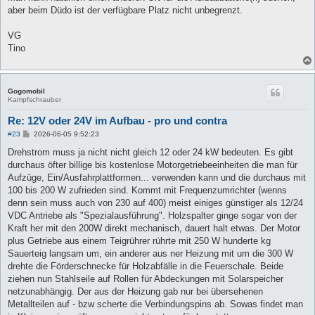
aber beim Düdo ist der verfügbare Platz nicht unbegrenzt.
VG
Tino
Gogomobil
Kampfschrauber
Re: 12V oder 24V im Aufbau - pro und contra
B
#23
2026-06-05 9:52:23
e
i
Drehstrom muss ja nicht nicht gleich 12 oder 24 kW bedeuten. Es gibt
t
durchaus öfter billige bis kostenlose Motorgetriebeeinheiten die man für
r
a
Aufzüge, Ein/Ausfahrplattformen... verwenden kann und die durchaus mit
g
100 bis 200 W zufrieden sind. Kommt mit Frequenzumrichter (wenns
denn sein muss auch von 230 auf 400) meist einiges günstiger als 12/24
VDC Antriebe als "Spezialausführung". Holzspalter ginge sogar von der
Kraft her mit den 200W direkt mechanisch, dauert halt etwas. Der Motor
plus Getriebe aus einem Teigrührer rührte mit 250 W hunderte kg
Sauerteig langsam um, ein anderer aus ner Heizung mit um die 300 W
drehte die Förderschnecke für Holzabfälle in die Feuerschale. Beide
ziehen nun Stahlseile auf Rollen für Abdeckungen mit Solarspeicher
netzunabhängig. Der aus der Heizung gab nur bei übersehenen
Metallteilen auf - bzw scherte die Verbindungspins ab. Sowas findet man