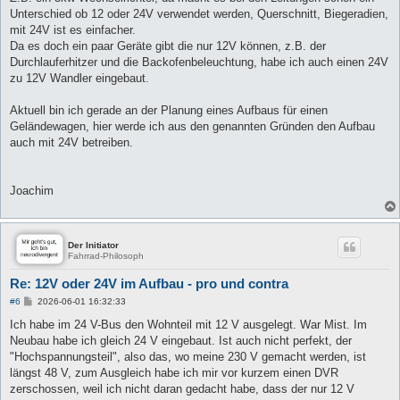
Unterschied ob 12 oder 24V verwendet werden, Querschnitt, Biegeradien,
mit 24V ist es einfacher.
Da es doch ein paar Geräte gibt die nur 12V können, z.B. der
Durchlauferhitzer und die Backofenbeleuchtung, habe ich auch einen 24V
zu 12V Wandler eingebaut.
Aktuell bin ich gerade an der Planung eines Aufbaus für einen
Geländewagen, hier werde ich aus den genannten Gründen den Aufbau
auch mit 24V betreiben.
Joachim
Der Initiator
Fahrrad-Philosoph
Re: 12V oder 24V im Aufbau - pro und contra
B
#6
2026-06-01 16:32:33
e
i
Ich habe im 24 V-Bus den Wohnteil mit 12 V ausgelegt. War Mist. Im
t
Neubau habe ich gleich 24 V eingebaut. Ist auch nicht perfekt, der
r
a
"Hochspannungsteil", also das, wo meine 230 V gemacht werden, ist
g
längst 48 V, zum Ausgleich habe ich mir vor kurzem einen DVR
zerschossen, weil ich nicht daran gedacht habe, dass der nur 12 V