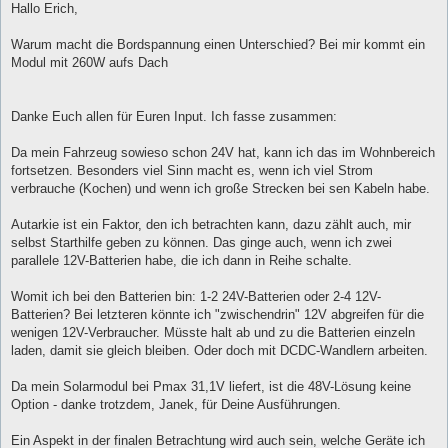
Hallo Erich,
Warum macht die Bordspannung einen Unterschied? Bei mir kommt ein
Modul mit 260W aufs Dach
Danke Euch allen für Euren Input. Ich fasse zusammen:
Da mein Fahrzeug sowieso schon 24V hat, kann ich das im Wohnbereich
fortsetzen. Besonders viel Sinn macht es, wenn ich viel Strom
verbrauche (Kochen) und wenn ich große Strecken bei sen Kabeln habe.
Autarkie ist ein Faktor, den ich betrachten kann, dazu zählt auch, mir
selbst Starthilfe geben zu können. Das ginge auch, wenn ich zwei
parallele 12V-Batterien habe, die ich dann in Reihe schalte.
Womit ich bei den Batterien bin: 1-2 24V-Batterien oder 2-4 12V-
Batterien? Bei letzteren könnte ich "zwischendrin" 12V abgreifen für die
wenigen 12V-Verbraucher. Müsste halt ab und zu die Batterien einzeln
laden, damit sie gleich bleiben. Oder doch mit DCDC-Wandlern arbeiten.
Da mein Solarmodul bei Pmax 31,1V liefert, ist die 48V-Lösung keine
Option - danke trotzdem, Janek, für Deine Ausführungen.
Ein Aspekt in der finalen Betrachtung wird auch sein, welche Geräte ich