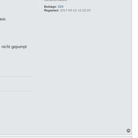
Beiträge:
526
Registriert:
2017-05-14 12:23:20
aus.
l nicht gepumpt
N
a