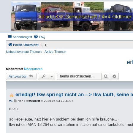
Schnellzugriff
FAQ
Foren-Übersicht
Unbeantwortete Themen
Aktive Themen
er
Moderator:
Moderatoren
Suche
Erweiter
Antworten
erledigt! lkw springt nicht an --> lkw läuft, keine 
B
#1
von
PirateBretz
»
2026-06-03 12:31:07
e
i
moin,
t
r
a
so liebe leute, hätt hier ein problem bei dem ich hilfe brauche...
g
lkw ist ein MAN 18.264 und wir stehen in italien auf einer tankstelle, mot