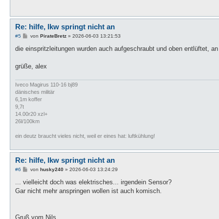
Re: hilfe, lkw springt nicht an
B
#5
von
PirateBretz
»
2026-06-03 13:21:53
e
i
die einspritzleitungen wurden auch aufgeschraubt und oben entlüftet, an
t
r
a
grüße, alex
g
Iveco Magirus 110-16 bj89
dänisches militär
6,1m koffer
9,7t
14.00r20 xzl+
26l/100km
ein deutz braucht vieles nicht, weil er eines hat: luftkühlung!
Re: hilfe, lkw springt nicht an
B
#6
von
husky240
»
2026-06-03 13:24:29
e
i
... vielleicht doch was elektrisches... irgendein Sensor?
t
Gar nicht mehr anspringen wollen ist auch komisch.
r
a
g
Gruß vom Nils