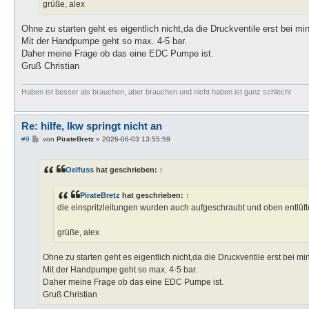
grüße, alex
Ohne zu starten geht es eigentlich nicht,da die Druckventile erst bei mi
Mit der Handpumpe geht so max. 4-5 bar.
Daher meine Frage ob das eine EDC Pumpe ist.
Gruß Christian
Haben ist besser als brauchen, aber brauchen und nicht haben ist ganz schlecht
Re: hilfe, lkw springt nicht an
B
#9
von
PirateBretz
»
2026-06-03 13:55:59
e
i
t
Oelfuss
hat geschrieben:
↑
r
a
g
PirateBretz
hat geschrieben:
↑
die einspritzleitungen wurden auch aufgeschraubt und oben entlüfte
grüße, alex
Ohne zu starten geht es eigentlich nicht,da die Druckventile erst bei m
Mit der Handpumpe geht so max. 4-5 bar.
Daher meine Frage ob das eine EDC Pumpe ist.
Gruß Christian