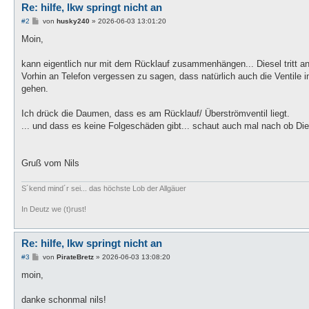
Re: hilfe, lkw springt nicht an
B
#2
von
husky240
»
2026-06-03 13:01:20
e
i
Moin,
t
r
a
kann eigentlich nur mit dem Rücklauf zusammenhängen... Diesel tritt 
g
Vorhin an Telefon vergessen zu sagen, dass natürlich auch die Ventile i
gehen.
Ich drück die Daumen, dass es am Rücklauf/ Überströmventil liegt.
... und dass es keine Folgeschäden gibt... schaut auch mal nach ob Dies
Gruß vom Nils
S´kend mind´r sei... das höchste Lob der Allgäuer
In Deutz we (t)rust!
Re: hilfe, lkw springt nicht an
B
#3
von
PirateBretz
»
2026-06-03 13:08:20
e
i
moin,
t
r
a
danke schonmal nils!
g