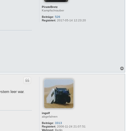
PirateBretz
Kampfschrauber
Beiträge:
526
Registriert:
2017-05-14 12:23:20
N
a
c
h
o
b
stem leer war.
e
n
ingolf
abgefahren
Beiträge:
3313
Registriert:
2006-11-24 21:07:51
Wohnort:
Berlin