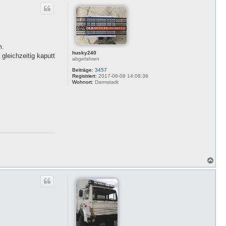
c
h
o
b
e
n
m.
husky240
gleichzeitig kaputt
abgefahren
Beiträge:
3457
Registriert:
2017-08-08 14:08:36
Wohnort:
Darmstadt
N
a
c
h
o
b
e
n