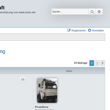
ft
Suche
Erwei
terstützung von www.noris.net
Registrieren
Anmelden
ung
1
2
Nä
44 Beiträge
Autor
PirateBretz
Kampfschrauber