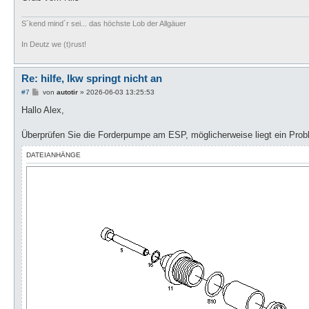
S´kend mind´r sei... das höchste Lob der Allgäuer
In Deutz we (t)rust!
Re: hilfe, lkw springt nicht an
B
#7
von
autotir
»
2026-06-03 13:25:53
e
i
Hallo Alex,
t
r
a
Überprüfen Sie die Forderpumpe am ESP, möglicherweise liegt ein Prob
g
DATEIANHÄNGE