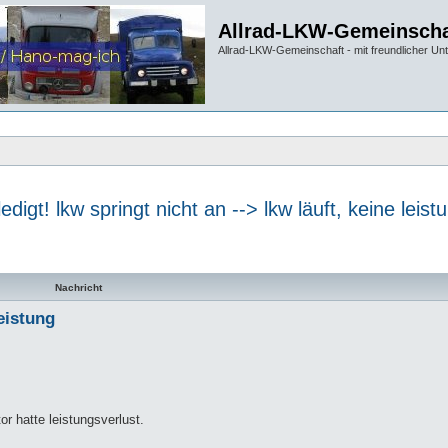
Allrad-LKW-Gemeinscha
Allrad-LKW-Gemeinschaft - mit freundlicher Un
ledigt! lkw springt nicht an --> lkw läuft, keine leist
te Suche
Nachricht
leistung
or hatte leistungsverlust.