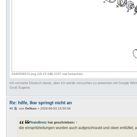
0440008074.png (18.15 KiB) 2157 mal betrachtet
Ich verstehe Deutsch etwas, aber ich werde versuchen zu antworten mit Google Wör
Gruß Eugene.
Re: hilfe, lkw springt nicht an
B
#8
von
Oelfuss
»
2026-06-03 13:50:34
e
i
t
PirateBretz
hat geschrieben:
↑
r
a
die einspritzleitungen wurden auch aufgeschraubt und oben entlüftet, a
g