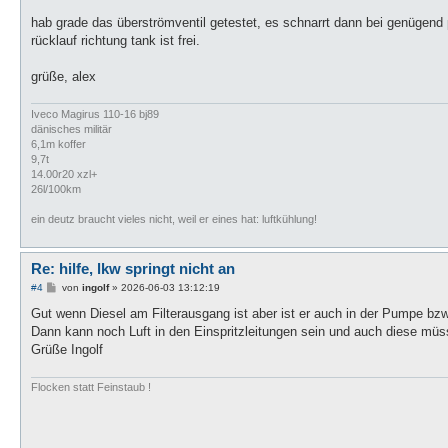
hab grade das überströmventil getestet, es schnarrt dann bei genügend
rücklauf richtung tank ist frei.
grüße, alex
Iveco Magirus 110-16 bj89
dänisches militär
6,1m koffer
9,7t
14.00r20 xzl+
26l/100km
ein deutz braucht vieles nicht, weil er eines hat: luftkühlung!
Re: hilfe, lkw springt nicht an
B
#4
von
ingolf
»
2026-06-03 13:12:19
e
i
Gut wenn Diesel am Filterausgang ist aber ist er auch in der Pumpe b
t
Dann kann noch Luft in den Einspritzleitungen sein und auch diese müss
r
a
Grüße Ingolf
g
Flocken statt Feinstaub !