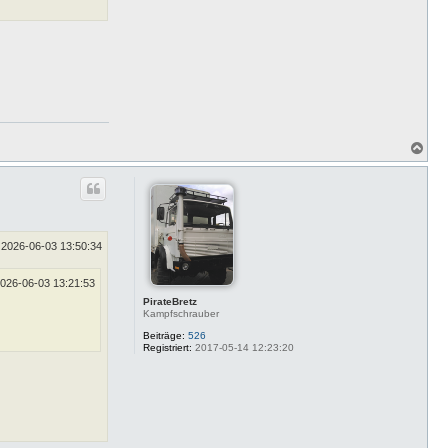
N
a
c
h
o
b
e
n
2026-06-03 13:50:34
026-06-03 13:21:53
PirateBretz
Kampfschrauber
Beiträge:
526
Registriert:
2017-05-14 12:23:20