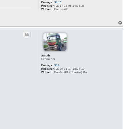
Beiträge:
3457
Registriert:
2017-08-08 14:08:36
Wohnort:
Darmstadt
N
a
c
h
o
b
e
n
autotir
Schrauber
Beiträge:
331
Registriert:
2020-05-17 15:24:10
Wohnort:
Breslau(PL)/Charkiw(UA)