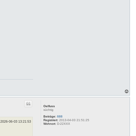
N
a
c
h
Oelfuss
o
süchtig
b
e
Beiträge:
688
Registriert:
2013-04-03 21:51:25
n
2026-06-03 13:21:53
Wohnort:
D-22XXX