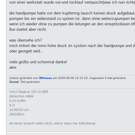
von einer werkstatt wurde vor-und rücklauf vertauscht(was ich nun richtig
die handpumpe hatte vor dem kupferring tausch keinen druck aufgebaut
pumpen bis ein widerstand zu spüren ist, dann ohne weiterzupumpen bei
wenn ich wieder ohne zu pumpen die leitungen an den einspritzdüsen öf
lkw startet aber nicht.
was übersehe ich?
mich irritiert der mmn hohe druck im system nach der handpumpe und d
oder georgelt wird...
viele grüße und schonmal danke!
alex
Zuletzt geändert von
Wilmaaa
am 2026-06-06 12:15:10, insgesamt 3-mal geändert.
Grund:
Titel geändert.
Iveco Magirus 110-16 bj89
dänisches militär
6,1m koffer
9,7t
14.00r20 xzl+
26l/100km
ein deutz braucht vieles nicht, weil er eines hat: luftkühlung!