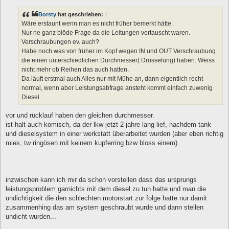
Borsty
hat geschrieben:
↑
Wäre erstaunt wenn man es nicht früher bemerkt hätte.
Nur ne ganz blöde Frage da die Leitungen vertauscht waren.
Verschraubungen ev. auch?
Habe noch was von früher im Kopf wegen IN und OUT Verschraubung
die einen unterschiedlichen Durchmesser( Drosselung) haben. Weiss
nicht mehr ob Reihen das auch hatten.
Da läuft erstmal auch Alles nur mit Mühe an, dann eigentlich recht
normal, wenn aber Leistungsabfrage ansteht kommt einfach zuwenig
Diesel.
vor und rücklauf haben den gleichen durchmesser.
ist halt auch komisch, da der lkw jetzt 2 jahre lang lief, nachdem tank
und dieselsystem in einer werkstatt überarbeitet wurden (aber eben richtig
mies, tw ringösen mit keinem kupferring bzw bloss einem).
inzwischen kann ich mir da schon vorstellen dass das ursprungs
leistungsproblem garnichts mit dem diesel zu tun hatte und man die
undichtigkeit die den schlechten motorstart zur folge hatte nur damit
zusammenhing das am system geschraubt wurde und dann stellen
undicht wurden...