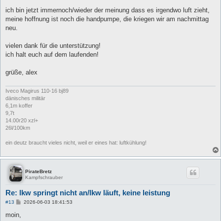
g
ich bin jetzt immernoch/wieder der meinung dass es irgendwo luft zieht,
meine hoffnung ist noch die handpumpe, die kriegen wir am nachmittag
neu.
vielen dank für die unterstützung!
ich halt euch auf dem laufenden!
grüße, alex
Iveco Magirus 110-16 bj89
dänisches militär
6,1m koffer
9,7t
14.00r20 xzl+
26l/100km
ein deutz braucht vieles nicht, weil er eines hat: luftkühlung!
PirateBretz
Kampfschrauber
Re: lkw springt nicht an/lkw läuft, keine leistung
B
#13
2026-06-03 18:41:53
e
i
moin,
t