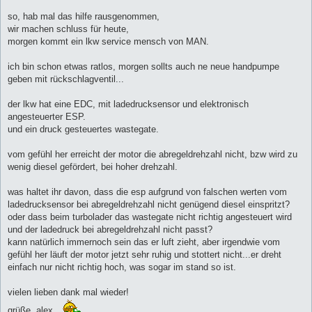
r
a
so, hab mal das hilfe rausgenommen,
g
wir machen schluss für heute,
morgen kommt ein lkw service mensch von MAN.
ich bin schon etwas ratlos, morgen sollts auch ne neue handpumpe
geben mit rückschlagventil...
der lkw hat eine EDC, mit ladedrucksensor und elektronisch
angesteuerter ESP.
und ein druck gesteuertes wastegate.
vom gefühl her erreicht der motor die abregeldrehzahl nicht, bzw wird zu
wenig diesel gefördert, bei hoher drehzahl.
was haltet ihr davon, dass die esp aufgrund von falschen werten vom
ladedrucksensor bei abregeldrehzahl nicht genügend diesel einspritzt?
oder dass beim turbolader das wastegate nicht richtig angesteuert wird
und der ladedruck bei abregeldrehzahl nicht passt?
kann natürlich immernoch sein das er luft zieht, aber irgendwie vom
gefühl her läuft der motor jetzt sehr ruhig und stottert nicht...er dreht
einfach nur nicht richtig hoch, was sogar im stand so ist.
vielen lieben dank mal wieder!
grüße, alex