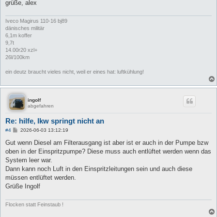
grüße, alex
Iveco Magirus 110-16 bj89
dänisches militär
6,1m koffer
9,7t
14.00r20 xzl+
26l/100km
ein deutz braucht vieles nicht, weil er eines hat: luftkühlung!
ingolf
abgefahren
Re: hilfe, lkw springt nicht an
B
#4
2026-06-03 13:12:19
e
i
Gut wenn Diesel am Filterausgang ist aber ist er auch in der Pumpe bzw
t
oben in der Einspritzpumpe? Diese muss auch entlüftet werden wenn das
r
a
System leer war.
g
Dann kann noch Luft in den Einspritzleitungen sein und auch diese
müssen entlüftet werden.
Grüße Ingolf
Flocken statt Feinstaub !