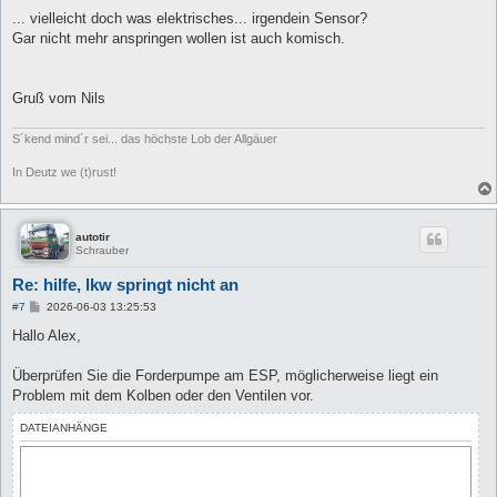
e
i
... vielleicht doch was elektrisches... irgendein Sensor?
t
Gar nicht mehr anspringen wollen ist auch komisch.
r
a
g
Gruß vom Nils
S´kend mind´r sei... das höchste Lob der Allgäuer
In Deutz we (t)rust!
autotir
Schrauber
Re: hilfe, lkw springt nicht an
B
#7
2026-06-03 13:25:53
e
i
Hallo Alex,
t
r
a
Überprüfen Sie die Forderpumpe am ESP, möglicherweise liegt ein
g
Problem mit dem Kolben oder den Ventilen vor.
DATEIANHÄNGE