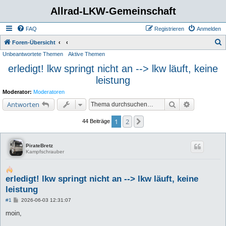
Allrad-LKW-Gemeinschaft
FAQ
Registrieren
Anmelden
S
Foren-Übersicht
Unbeantwortete Themen
Aktive Themen
u
erledigt! lkw springt nicht an --> lkw läuft, keine
c
leistung
h
e
Moderator:
Moderatoren
Suche
Erweiterte 
Antworten
1
2
Nächste
44 Beiträge
PirateBretz
Kampfschrauber
erledigt! lkw springt nicht an --> lkw läuft, keine
leistung
B
#1
2026-06-03 12:31:07
e
i
moin,
t
r