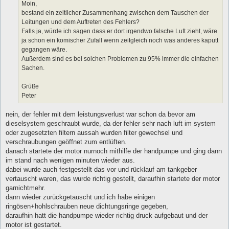
Moin,
bestand ein zeitlicher Zusammenhang zwischen dem Tauschen der
Leitungen und dem Auftreten des Fehlers?
Falls ja, würde ich sagen dass er dort irgendwo falsche Luft zieht, wäre
ja schon ein komischer Zufall wenn zeitgleich noch was anderes kaputt
gegangen wäre.
Außerdem sind es bei solchen Problemen zu 95% immer die einfachen
Sachen.
Grüße
Peter
nein, der fehler mit dem leistungsverlust war schon da bevor am
dieselsystem geschraubt wurde, da der fehler sehr nach luft im system
oder zugesetzten filtern aussah wurden filter gewechsel und
verschraubungen geöffnet zum entlüften.
danach startete der motor nurnoch mithilfe der handpumpe und ging dann
im stand nach wenigen minuten wieder aus.
dabei wurde auch festgestellt das vor und rücklauf am tankgeber
vertauscht waren, das wurde richtig gestellt, daraufhin startete der motor
garnichtmehr.
dann wieder zurückgetauscht und ich habe einigen
ringösen+hohlschrauben neue dichtungsringe gegeben,
daraufhin hatt die handpumpe wieder richtig druck aufgebaut und der
motor ist gestartet.