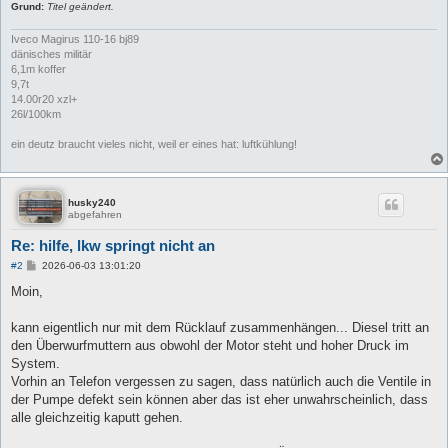
Grund:
Titel geändert.
Iveco Magirus 110-16 bj89
dänisches militär
6,1m koffer
9,7t
14.00r20 xzl+
26l/100km
ein deutz braucht vieles nicht, weil er eines hat: luftkühlung!
husky240
abgefahren
Re: hilfe, lkw springt nicht an
B
#2
2026-06-03 13:01:20
e
i
Moin,
t
r
a
kann eigentlich nur mit dem Rücklauf zusammenhängen... Diesel tritt an
g
den Überwurfmuttern aus obwohl der Motor steht und hoher Druck im
System.
Vorhin an Telefon vergessen zu sagen, dass natürlich auch die Ventile in
der Pumpe defekt sein können aber das ist eher unwahrscheinlich, dass
alle gleichzeitig kaputt gehen.