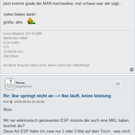
jetzt kommt grade der MAN mechaniker, mal schaun was der sagt...
vielen lieben dank!
grüße, alex
Iveco Magirus 110-16 bj89
dänisches militär
6,1m koffer
9,7t
14.00r20 xzl+
26l/100km
ein deutz braucht vieles nicht, weil er eines hat: luftkühlung!
Strom
abgefahren
Re: lkw springt nicht an --> lkw läuft, keine leistung
B
#19
2026-06-04 22:23:00
e
i
Moin.
t
r
a
Mit ner elektronisch gesteuerten ESP müsste der auch eine MKL haben,
g
leuchet die?
Diese Art ESP hatte ich zwar nur 2 oder 3 Mal auf dem Tisch - was mich