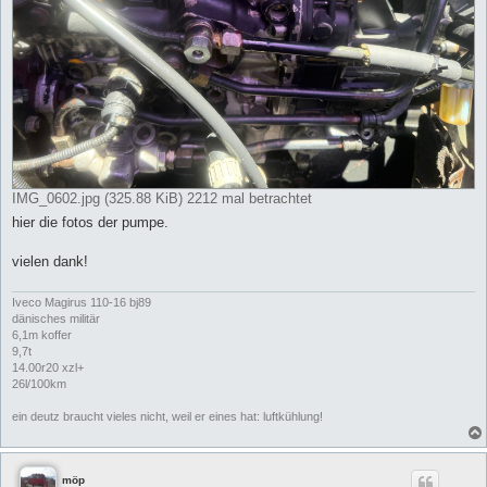
IMG_0602.jpg (325.88 KiB) 2212 mal betrachtet
hier die fotos der pumpe.
vielen dank!
Iveco Magirus 110-16 bj89
dänisches militär
6,1m koffer
9,7t
14.00r20 xzl+
26l/100km
ein deutz braucht vieles nicht, weil er eines hat: luftkühlung!
möp