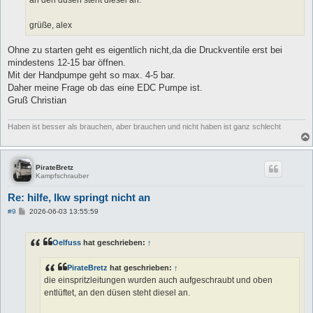
an den düsen steht diesel an.
grüße, alex
Ohne zu starten geht es eigentlich nicht,da die Druckventile erst bei
mindestens 12-15 bar öffnen.
Mit der Handpumpe geht so max. 4-5 bar.
Daher meine Frage ob das eine EDC Pumpe ist.
Gruß Christian
Haben ist besser als brauchen, aber brauchen und nicht haben ist ganz schlecht
PirateBretz
Kampfschrauber
Re: hilfe, lkw springt nicht an
B
#9
2026-06-03 13:55:59
e
i
t
Oelfuss
hat geschrieben:
↑
r
a
g
PirateBretz
hat geschrieben:
↑
die einspritzleitungen wurden auch aufgeschraubt und oben
entlüftet, an den düsen steht diesel an.