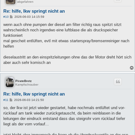
abgefahren
Re: hilfe, lkw springt nicht an
B
#10
2026-06-03 14:15:59
e
i
wenn auch ohne pumpen der diesel am filter richtig raus spritzt sitzt
t
wahrscheinlich noch irgendwo eine luftblase die als druckspeicher
r
a
funktioniert
g
mal gescheit entlüften, evtl mit etwas starterspray/bremsenreiniger nach
helfen
dieselaustritt an den einspritzleitungen ohne das der Motor dreht hört sich
aber auch sehr komisch an
PirateBretz
Kampfschrauber
Re: hilfe, lkw springt nicht an
B
#11
2026-06-03 14:21:50
e
i
so, der lkw ist jetzt wieder gestartet, habe nochmals entlüftet und vor-
t
rücklauf am tank wieder zurückgetauscht, da beim reinblasen in die
r
a
leitungen der eindruck entstand dass das steigrohr vom rücklauf tiefer
g
liegt als der vom vorlauf...
jetzt bleibt aber immernoch die frage ob die überdruckventile an der esp