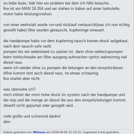
a
so liebe leute, hätt hier ein problem bei dem ich hilfe brauche...
g
lkw ist ein MAN 18.264 und wir stehen in italien auf einer tankstelle,
motor hatte leistungsverlust.
von einer werkstatt wurde vor-und rücklauf vertauscht(was ich nun richtig
gestellt habe) filter wurden getauscht, kupferringe erneuert.
die handpumpe hatte vor dem kupferring tausch keinen druck aufgebaut,
nach dem tausch sehr wohl.
pumpen bis ein widerstand zu spüren ist, dann ohne weiterzupumpen
beim hohlschraube am filter ausgang aufmachen spritzt wahnsinnig viel
diesel raus.
wenn ich wieder ohne zu pumpen die leitungen an den einspritzdüsen
öffne kommt dort auch diesel raus, tw etwas schaumig.
lkw startet aber nicht.
was übersehe ich?
mich irritiert der mmn hohe druck im system nach der handpumpe und
der esp und die menge an diesel die aus den einspritzleitungen kommt,
obwohl nicht gepumpt oder georgelt wird...
viele grüße und schonmal danke!
alex
Zuletzt geändert von
Wilmaaa
am 2026-06-06 12:15:10, insgesamt 3-mal geändert.