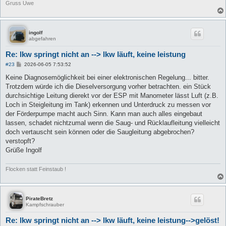
Gruss Uwe
ingolf
abgefahren
Re: lkw springt nicht an --> lkw läuft, keine leistung
B
#23
2026-06-05 7:53:52
e
i
Keine Diagnosemöglichkeit bei einer elektronischen Regelung... bitter.
t
Trotzdem würde ich die Dieselversorgung vorher betrachten. ein Stück
r
a
durchsichtige Leitung dierekt vor der ESP mit Manometer lässt Luft (z.B.
g
Loch in Steigleitung im Tank) erkennen und Unterdruck zu messen vor
der Förderpumpe macht auch Sinn. Kann man auch alles eingebaut
lassen, schadet nichtzumal wenn die Saug- und Rücklaufleitung vielleicht
doch vertauscht sein können oder die Saugleitung abgebrochen?
verstopft?
Grüße Ingolf
Flocken statt Feinstaub !
PirateBretz
Kampfschrauber
Re: lkw springt nicht an --> lkw läuft, keine leistung-->gelöst!