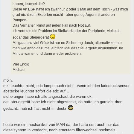
haben, leuchet die?
Diese Art ESP hatte ich zwar nur 2 oder 3 Mal auf dem Tisch - was mich
grad nicht zum Experten macht - aber genug Ärger mit anderen
Pumpen.
Das Verhalten klingt auf jeden Fall nach Notlauf.
Ich vermute ein Problem im Stellwerk oder der Peripherie, vielleicht
sogar das Steuergerät
Mit gaaaanz viel Glück ist nur ne Sicherung durch, alternativ könnte
man wie anno dazumal einfach Mal das Steuergerät abklemmen, ne
Minute warten und dann wieder probieren.
Viel Erfolg
Michael
moin,
mkl leuchtet nicht, edc lampe auch nicht...wenn ich den ladedrucksensor
abstecke leuchtet sofort die edc auf...
sicherungen habe ich alle angeschaut die waren ok.
das steuergerät habe ich nicht abgesteckt, da hatte ich garnicht dran
gedacht...hab ich halt nicht im deutz
heute war ein mechaniker von MAN da, der hatte erst auch nur das
dieselsystem in verdacht, nach erneutem filterwechsel nochmals