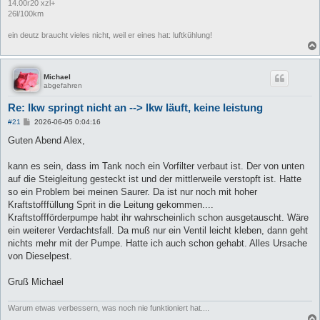
14.00r20 xzl+
26l/100km
ein deutz braucht vieles nicht, weil er eines hat: luftkühlung!
Michael
abgefahren
Re: lkw springt nicht an --> lkw läuft, keine leistung
B
#21
2026-06-05 0:04:16
e
i
Guten Abend Alex,
t
r
a
kann es sein, dass im Tank noch ein Vorfilter verbaut ist. Der von unten
g
auf die Steigleitung gesteckt ist und der mittlerweile verstopft ist. Hatte
so ein Problem bei meinen Saurer. Da ist nur noch mit hoher
Kraftstofffüllung Sprit in die Leitung gekommen....
Kraftstoffförderpumpe habt ihr wahrscheinlich schon ausgetauscht. Wäre
ein weiterer Verdachtsfall. Da muß nur ein Ventil leicht kleben, dann geht
nichts mehr mit der Pumpe. Hatte ich auch schon gehabt. Alles Ursache
von Dieselpest.
Gruß Michael
Warum etwas verbessern, was noch nie funktioniert hat....