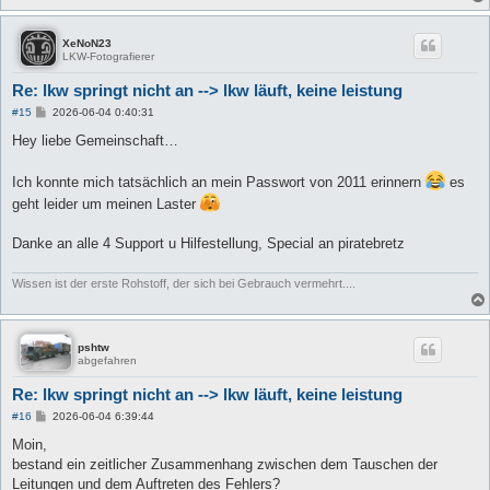
XeNoN23
LKW-Fotografierer
Re: lkw springt nicht an --> lkw läuft, keine leistung
B
#15
2026-06-04 0:40:31
e
i
Hey liebe Gemeinschaft…
t
r
a
Ich konnte mich tatsächlich an mein Passwort von 2011 erinnern
es
g
geht leider um meinen Laster
Danke an alle 4 Support u Hilfestellung, Special an piratebretz
Wissen ist der erste Rohstoff, der sich bei Gebrauch vermehrt....
pshtw
abgefahren
Re: lkw springt nicht an --> lkw läuft, keine leistung
B
#16
2026-06-04 6:39:44
e
i
Moin,
t
bestand ein zeitlicher Zusammenhang zwischen dem Tauschen der
r
a
Leitungen und dem Auftreten des Fehlers?