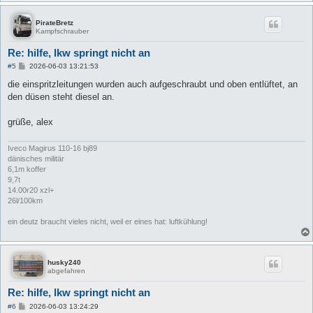
PirateBretz
Kampfschrauber
Re: hilfe, lkw springt nicht an
B
#5
2026-06-03 13:21:53
e
i
die einspritzleitungen wurden auch aufgeschraubt und oben entlüftet, an
t
den düsen steht diesel an.
r
a
g
grüße, alex
Iveco Magirus 110-16 bj89
dänisches militär
6,1m koffer
9,7t
14.00r20 xzl+
26l/100km
ein deutz braucht vieles nicht, weil er eines hat: luftkühlung!
husky240
abgefahren
Re: hilfe, lkw springt nicht an
B
#6
2026-06-03 13:24:29