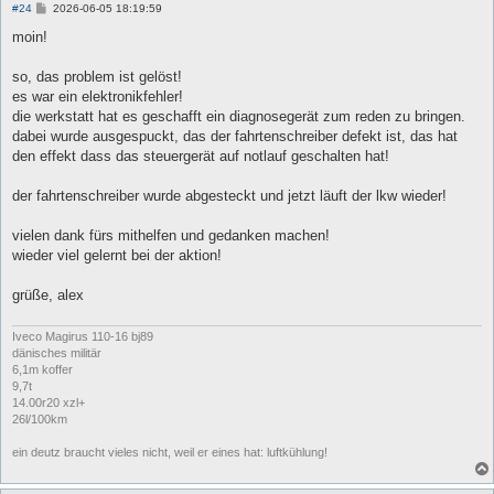
B
#24
2026-06-05 18:19:59
e
i
moin!
t
r
a
so, das problem ist gelöst!
g
es war ein elektronikfehler!
die werkstatt hat es geschafft ein diagnosegerät zum reden zu bringen.
dabei wurde ausgespuckt, das der fahrtenschreiber defekt ist, das hat
den effekt dass das steuergerät auf notlauf geschalten hat!
der fahrtenschreiber wurde abgesteckt und jetzt läuft der lkw wieder!
vielen dank fürs mithelfen und gedanken machen!
wieder viel gelernt bei der aktion!
grüße, alex
Iveco Magirus 110-16 bj89
dänisches militär
6,1m koffer
9,7t
14.00r20 xzl+
26l/100km
ein deutz braucht vieles nicht, weil er eines hat: luftkühlung!