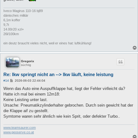
Iveco Magirus 110-16 bj89
dänisches militär
6,1m koffer
9,7t
14.00r20 xzl+
26l/100km
ein deutz braucht vieles nicht, weil er eines hat: luftkühlung!
Gregorix
süchtig
Re: lkw springt nicht an --> lkw läuft, keine leistung
B
#14
2026-06-03 22:44:04
e
i
Wenn das Auto eine Auspuffklappe hat, liegt der Fehler virlleicht da?
t
Hatte ich mal bei einem 12m18:
r
a
Keine Leisting unter last.
g
Ursache: Pneumatikzylinderhalter gebrochen. Durch sein gewicht hat der
die Klappe aif zu gestellt.
Symtome waren sehr ähnlich wie kein Sprit, oder defekter Turbo..
www.teamsaurer.com
www.geoserve.co.at