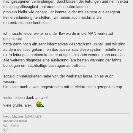
nachgezogenen verbindungen, durchblasen der leitungen und ner injektor
reinigungsflüssigkeit mal ordentlich laufen lassen...
problem bleibt wie gehabt...er konnte leider mit seinem auslesegerät
keine verbindung herstellen...wir haben auch nochmal die
motorstauklappe kontrolliert...
ich musste leider weiter und der lkw wurde in die MAN werkstatt
geschleppt.
hatte dann noch ein sehr informatives gespräch mit unihell und wir sind
zu dem schluss gekommen das ausser das dieselsystem mithilfe von
extra leitungen in einen kanister ausgeschlossen werden kann und das
alle weiteren diagnose eine auslesung (am besten während der fahrt)
benötigen um stichhaltige aussagen zu treffen...
sobald ich neuigkeiten habe von der werkstatt lasse ich es auch
wissen...
bin leider auch etwas angestanden mit er elektronisch geregelten esp...
vielen lieben dank an alle!
viele grüße, alex
Iveco Magirus 110-16 bj89
dänisches militär
6,1m koffer
9,7t