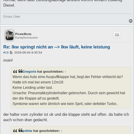
Diesel.
Gruss Uwe
PirateBretz
Kampfschrauber
Re: lkw springt nicht an --> lkw läuft, keine leistung
B
#18
2026-06-04 9:30:54
e
i
moin!
t
r
a
Gregorix
hat geschrieben:
↑
g
Wenn das Auto eine Auspuffklappe hat, liegt der Fehler virlleicht da?
Hatte ich mal bei einem 12m18:
Keine Leisting unter last.
Ursache: Pneumatikzylinderhalter gebrochen. Durch sein gewicht hat
der die Klappe aif zu gestellt.
Symtome waren sehr ähnlich wie kein Sprit, oder defekter Turbo..
der halter vom zylinder ist ok und die klappe steht auf offen. da hatte ich
auch schon dran gedacht.
pshtw
hat geschrieben:
↑