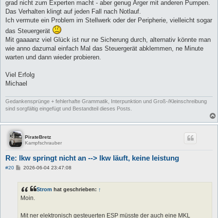
grad nicht zum Experten macht - aber genug Ärger mit anderen Pumpen.
Das Verhalten klingt auf jeden Fall nach Notlauf.
Ich vermute ein Problem im Stellwerk oder der Peripherie, vielleicht sogar
das Steuergerät
Mit gaaaanz viel Glück ist nur ne Sicherung durch, alternativ könnte man
wie anno dazumal einfach Mal das Steuergerät abklemmen, ne Minute
warten und dann wieder probieren.
Viel Erfolg
Michael
Gedankensprünge + fehlerhafte Grammatik, Interpunktion und Groß-/Kleinschreibung
sind sorgfältig eingefügt und Bestandteil dieses Posts.
PirateBretz
Kampfschrauber
Re: lkw springt nicht an --> lkw läuft, keine leistung
B
#20
2026-06-04 23:47:08
e
i
t
Strom
hat geschrieben:
↑
r
a
Moin.
g
Mit ner elektronisch gesteuerten ESP müsste der auch eine MKL