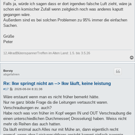
g
Falls ja, würde ich sagen dass er dort irgendwo falsche Luft zieht, wäre ja
schon ein komischer Zufall wenn zeitgleich noch was anderes kaputt
gegangen wäre.
Außerdem sind es bei solchen Problemen zu 95% immer die einfachen
Sachen.
Grüße
Peter
12.AllradBlütenspannerTreffen im Alten Land: 1.5. bis 3.5.26
Borsty
abgefahren
Re: lkw springt nicht an --> lkw läuft, keine leistung
B
#17
2026-06-04 8:31:36
e
i
Wäre erstaunt wenn man es nicht früher bemerkt hätte.
t
Nur ne ganz blöde Frage da die Leitungen vertauscht waren.
r
a
Verschraubungen ev. auch?
g
Habe noch was von früher im Kopf wegen IN und OUT Verschraubung die
einen unterschiedlichen Durchmesser( Drosselung) haben. Weiss nicht
mehr ob Reihen das auch hatten.
Da läuft erstmal auch Alles nur mit Mühe an, dann eigentlich recht
normal, wenn aber Leistungsabfrage ansteht kommt einfach zuwenig