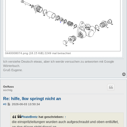
0440008074.png (18.15 KiB) 2249 mal betrachtet
Ich verstehe Deutsch etwas, aber ich werde versuchen zu antworten mit Google
Wörterbuch.
Gruß Eugene.
Oelfuss
süchtig
Re: hilfe, lkw springt nicht an
B
#8
2026-06-03 13:50:34
e
i
t
PirateBretz
hat geschrieben:
↑
r
a
die einspritzleitungen wurden auch aufgeschraubt und oben entlüftet,
g