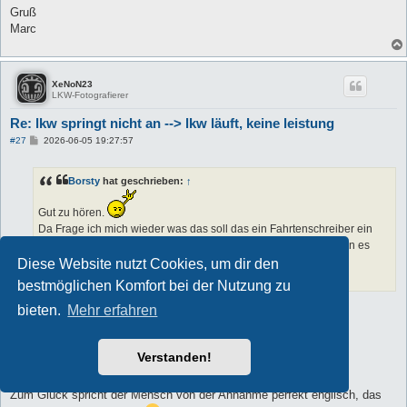
Gruß
Marc
XeNoN23
LKW-Fotografierer
Re: lkw springt nicht an --> lkw läuft, keine leistung
B
#27
2026-06-05 19:27:57
e
i
t
Borsty
hat geschrieben:
↑
r
a
g
Gut zu hören.
Da Frage ich mich wieder was das soll das ein Fahrtenschreiber ein
Notlauf auslöst und nicht ne Lampe oder sowas angeht das man es
überprüfen sollte.
Diese Website nutzt Cookies, um dir den
Gute Weiterfahrt.
bestmöglichen Komfort bei der Nutzung zu
bieten.
Mehr erfahren
Das frage ich mich auch
Am Montag kann ich den Laster holen und sie erklären mir den
Verstanden!
Sachverhalt genau….bin gespannt…
Zum Glück spricht der Mensch von der Annahme perfekt englisch, das