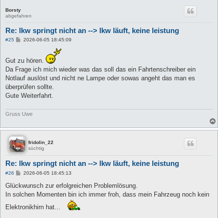
Borsty
abgefahren
Re: lkw springt nicht an --> lkw läuft, keine leistung
B
#25
2026-06-05 18:45:09
e
i
t
Gut zu hören.
r
Da Frage ich mich wieder was das soll das ein Fahrtenschreiber ein
a
g
Notlauf auslöst und nicht ne Lampe oder sowas angeht das man es
überprüfen sollte.
Gute Weiterfahrt.
Gruss Uwe
fridolin_22
süchtig
Re: lkw springt nicht an --> lkw läuft, keine leistung
B
#26
2026-06-05 18:45:13
e
i
Glückwunsch zur erfolgreichen Problemlösung.
t
In solchen Momenten bin ich immer froh, dass mein Fahrzeug noch kein
r
a
Elektronikhirn hat...
g