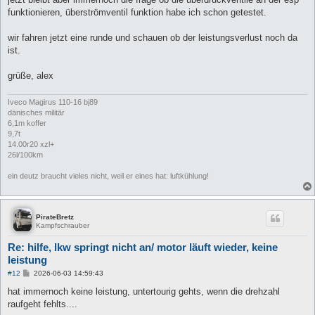
funktionieren, überströmventil funktion habe ich schon getestet.
wir fahren jetzt eine runde und schauen ob der leistungsverlust noch da
ist.
grüße, alex
Iveco Magirus 110-16 bj89
dänisches militär
6,1m koffer
9,7t
14.00r20 xzl+
26l/100km
ein deutz braucht vieles nicht, weil er eines hat: luftkühlung!
PirateBretz
Kampfschrauber
Re: hilfe, lkw springt nicht an/ motor läuft wieder, keine
leistung
B
#12
2026-06-03 14:59:43
e
i
hat immernoch keine leistung, untertourig gehts, wenn die drehzahl
t
raufgeht fehlts....
r
a