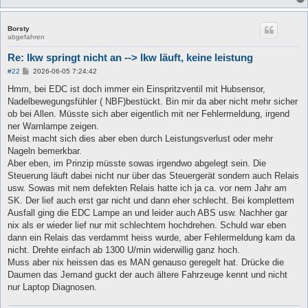
Borsty
abgefahren
Re: lkw springt nicht an --> lkw läuft, keine leistung
B
#22
2026-06-05 7:24:42
e
i
Hmm, bei EDC ist doch immer ein Einspritzventil mit Hubsensor,
t
Nadelbewegungsfühler ( NBF)bestückt. Bin mir da aber nicht mehr sicher
r
a
ob bei Allen. Müsste sich aber eigentlich mit ner Fehlermeldung, irgend
g
ner Warnlampe zeigen.
Meist macht sich dies aber eben durch Leistungsverlust oder mehr
Nageln bemerkbar.
Aber eben, im Prinzip müsste sowas irgendwo abgelegt sein. Die
Steuerung läuft dabei nicht nur über das Steuergerät sondern auch Relais
usw. Sowas mit nem defekten Relais hatte ich ja ca. vor nem Jahr am
SK. Der lief auch erst gar nicht und dann eher schlecht. Bei komplettem
Ausfall ging die EDC Lampe an und leider auch ABS usw. Nachher gar
nix als er wieder lief nur mit schlechtem hochdrehen. Schuld war eben
dann ein Relais das verdammt heiss wurde, aber Fehlermeldung kam da
nicht. Drehte einfach ab 1300 U/min widerwillig ganz hoch.
Muss aber nix heissen das es MAN genauso geregelt hat. Drücke die
Daumen das Jemand guckt der auch ältere Fahrzeuge kennt und nicht
nur Laptop Diagnosen.