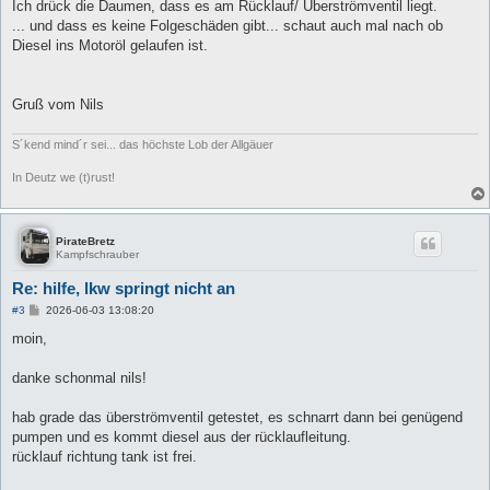
Ich drück die Daumen, dass es am Rücklauf/ Überströmventil liegt.
... und dass es keine Folgeschäden gibt... schaut auch mal nach ob
Diesel ins Motoröl gelaufen ist.
Gruß vom Nils
S´kend mind´r sei... das höchste Lob der Allgäuer
In Deutz we (t)rust!
PirateBretz
Kampfschrauber
Re: hilfe, lkw springt nicht an
B
#3
2026-06-03 13:08:20
e
i
moin,
t
r
a
danke schonmal nils!
g
hab grade das überströmventil getestet, es schnarrt dann bei genügend
pumpen und es kommt diesel aus der rücklaufleitung.
rücklauf richtung tank ist frei.