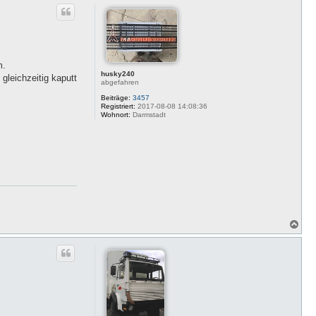
c
h
o
b
e
n
m.
husky240
gleichzeitig kaputt
abgefahren
Beiträge:
3457
Registriert:
2017-08-08 14:08:36
Wohnort:
Darmstadt
N
a
c
h
o
b
e
n