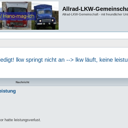
Allrad-LKW-Gemeinscha
Allrad-LKW-Gemeinschaft - mit freundlicher Un
ledigt! lkw springt nicht an --> lkw läuft, keine leist
te Suche
Nachricht
leistung
or hatte leistungsverlust.