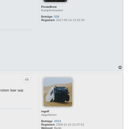
PirateBretz
Kampfschrauber
Beiträge:
526
Registriert:
2017-05-14 12:23:20
N
a
c
h
o
b
stem leer war.
e
n
ingolf
abgefahren
Beiträge:
3313
Registriert:
2006-11-24 21:07:51
Wohnort:
Berlin