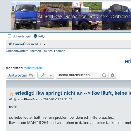
Schnellzugriff
FAQ
Foren-Übersicht
Unbeantwortete Themen
Aktive Themen
er
Moderator:
Moderatoren
Suche
Erweiter
Antworten
erledigt! lkw springt nicht an --> lkw läuft, keine 
B
#1
von
PirateBretz
»
2026-06-03 12:31:07
e
i
moin,
t
r
a
so liebe leute, hätt hier ein problem bei dem ich hilfe brauche...
g
lkw ist ein MAN 18.264 und wir stehen in italien auf einer tankstelle, mot