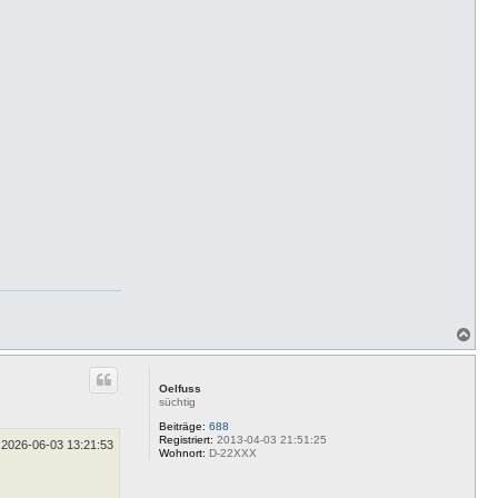
N
a
c
h
Oelfuss
o
süchtig
b
e
Beiträge:
688
Registriert:
2013-04-03 21:51:25
n
2026-06-03 13:21:53
Wohnort:
D-22XXX