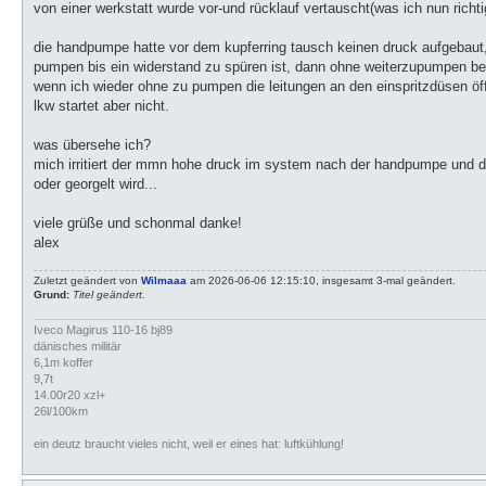
von einer werkstatt wurde vor-und rücklauf vertauscht(was ich nun richtig
die handpumpe hatte vor dem kupferring tausch keinen druck aufgebaut
pumpen bis ein widerstand zu spüren ist, dann ohne weiterzupumpen bei
wenn ich wieder ohne zu pumpen die leitungen an den einspritzdüsen öf
lkw startet aber nicht.
was übersehe ich?
mich irritiert der mmn hohe druck im system nach der handpumpe und d
oder georgelt wird...
viele grüße und schonmal danke!
alex
Zuletzt geändert von
Wilmaaa
am 2026-06-06 12:15:10, insgesamt 3-mal geändert.
Grund:
Titel geändert.
Iveco Magirus 110-16 bj89
dänisches militär
6,1m koffer
9,7t
14.00r20 xzl+
26l/100km
ein deutz braucht vieles nicht, weil er eines hat: luftkühlung!