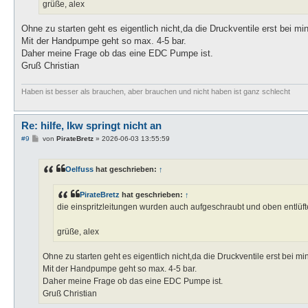
grüße, alex
Ohne zu starten geht es eigentlich nicht,da die Druckventile erst bei mi
Mit der Handpumpe geht so max. 4-5 bar.
Daher meine Frage ob das eine EDC Pumpe ist.
Gruß Christian
Haben ist besser als brauchen, aber brauchen und nicht haben ist ganz schlecht
Re: hilfe, lkw springt nicht an
B
#9
von
PirateBretz
»
2026-06-03 13:55:59
e
i
t
Oelfuss
hat geschrieben:
↑
r
a
g
PirateBretz
hat geschrieben:
↑
die einspritzleitungen wurden auch aufgeschraubt und oben entlüfte
grüße, alex
Ohne zu starten geht es eigentlich nicht,da die Druckventile erst bei m
Mit der Handpumpe geht so max. 4-5 bar.
Daher meine Frage ob das eine EDC Pumpe ist.
Gruß Christian