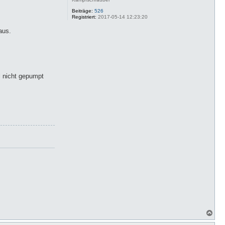
Beiträge:
526
Registriert:
2017-05-14 12:23:20
aus.
l nicht gepumpt
N
a