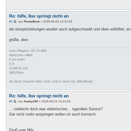
Re: hilfe, lkw springt nicht an
B
#5
von
PirateBretz
»
2026-06-03 13:21:53
e
i
die einspritzleitungen wurden auch aufgeschraubt und oben entlüftet, an
t
r
a
grüße, alex
g
Iveco Magirus 110-16 bj89
dänisches militär
6,1m koffer
9,7t
14.00r20 xzl+
26l/100km
ein deutz braucht vieles nicht, weil er eines hat: luftkühlung!
Re: hilfe, lkw springt nicht an
B
#6
von
husky240
»
2026-06-03 13:24:29
e
i
... vielleicht doch was elektrisches... irgendein Sensor?
t
Gar nicht mehr anspringen wollen ist auch komisch.
r
a
g
Gruß vom Nils