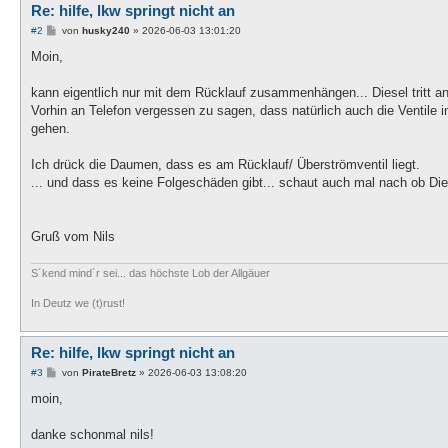
Re: hilfe, lkw springt nicht an
B
#2
von
husky240
»
2026-06-03 13:01:20
e
i
Moin,
t
r
a
kann eigentlich nur mit dem Rücklauf zusammenhängen... Diesel tritt 
g
Vorhin an Telefon vergessen zu sagen, dass natürlich auch die Ventile i
gehen.
Ich drück die Daumen, dass es am Rücklauf/ Überströmventil liegt.
... und dass es keine Folgeschäden gibt... schaut auch mal nach ob Dies
Gruß vom Nils
S´kend mind´r sei... das höchste Lob der Allgäuer
In Deutz we (t)rust!
Re: hilfe, lkw springt nicht an
B
#3
von
PirateBretz
»
2026-06-03 13:08:20
e
i
moin,
t
r
a
danke schonmal nils!
g