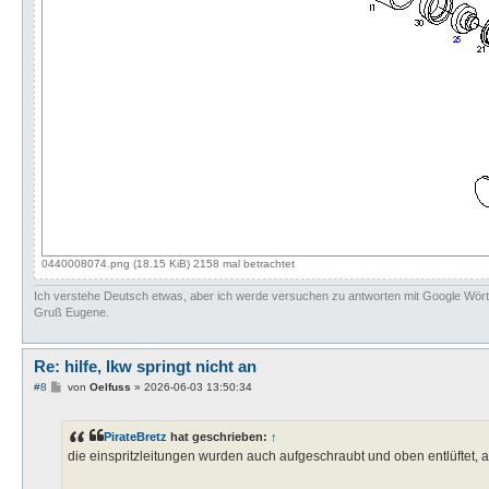
0440008074.png (18.15 KiB) 2158 mal betrachtet
Ich verstehe Deutsch etwas, aber ich werde versuchen zu antworten mit Google Wör
Gruß Eugene.
Re: hilfe, lkw springt nicht an
B
#8
von
Oelfuss
»
2026-06-03 13:50:34
e
i
t
PirateBretz
hat geschrieben:
↑
r
a
die einspritzleitungen wurden auch aufgeschraubt und oben entlüftet, a
g