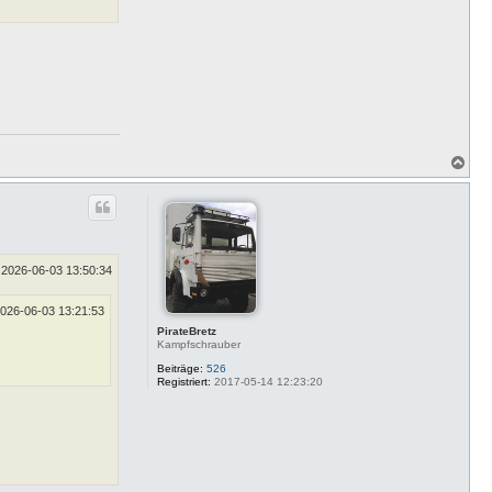
N
a
c
h
o
b
e
n
2026-06-03 13:50:34
026-06-03 13:21:53
PirateBretz
Kampfschrauber
Beiträge:
526
Registriert:
2017-05-14 12:23:20