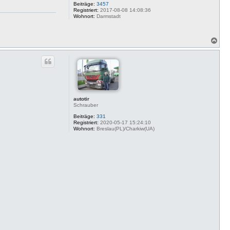
Beiträge:
3457
Registriert:
2017-08-08 14:08:36
Wohnort:
Darmstadt
N
a
c
h
o
b
e
n
autotir
Schrauber
Beiträge:
331
Registriert:
2020-05-17 15:24:10
Wohnort:
Breslau(PL)/Charkiw(UA)