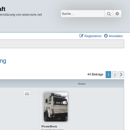
ft
Suche
Erwei
terstützung von www.noris.net
Registrieren
Anmelden
ung
1
2
Nä
44 Beiträge
Autor
PirateBretz
Kampfschrauber