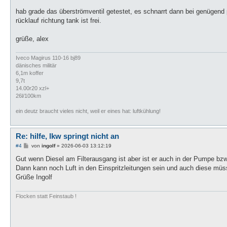
hab grade das überströmventil getestet, es schnarrt dann bei genügend
rücklauf richtung tank ist frei.
grüße, alex
Iveco Magirus 110-16 bj89
dänisches militär
6,1m koffer
9,7t
14.00r20 xzl+
26l/100km
ein deutz braucht vieles nicht, weil er eines hat: luftkühlung!
Re: hilfe, lkw springt nicht an
B
#4
von
ingolf
»
2026-06-03 13:12:19
e
i
Gut wenn Diesel am Filterausgang ist aber ist er auch in der Pumpe b
t
Dann kann noch Luft in den Einspritzleitungen sein und auch diese müss
r
a
Grüße Ingolf
g
Flocken statt Feinstaub !