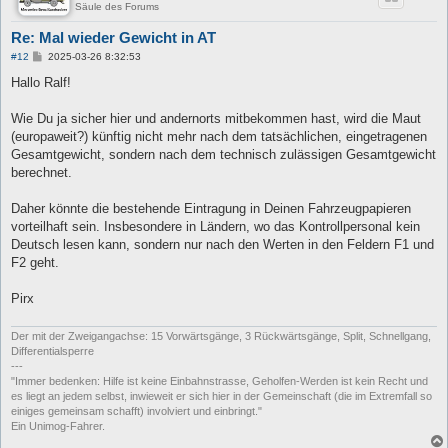
Säule des Forums
Re: Mal wieder Gewicht in AT
B
#12
2025-03-26 8:32:53
e
i
Hallo Ralf!
t
r
a
Wie Du ja sicher hier und andernorts mitbekommen hast, wird die Maut
g
(europaweit?) künftig nicht mehr nach dem tatsächlichen, eingetragenen
Gesamtgewicht, sondern nach dem technisch zulässigen Gesamtgewicht
berechnet.
Daher könnte die bestehende Eintragung in Deinen Fahrzeugpapieren
vorteilhaft sein. Insbesondere in Ländern, wo das Kontrollpersonal kein
Deutsch lesen kann, sondern nur nach den Werten in den Feldern F1 und
F2 geht.
Pirx
Der mit der Zweigangachse: 15 Vorwärtsgänge, 3 Rückwärtsgänge, Split, Schnellgang,
Differentialsperre
---
"Immer bedenken: Hilfe ist keine Einbahnstrasse, Geholfen-Werden ist kein Recht und
es liegt an jedem selbst, inwieweit er sich hier in der Gemeinschaft (die im Extremfall so
einiges gemeinsam schafft) involviert und einbringt."
Ein Unimog-Fahrer.