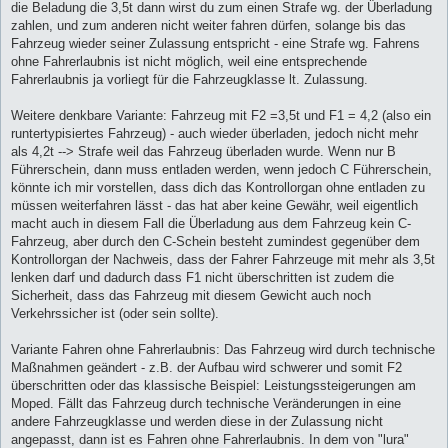
die Beladung die 3,5t dann wirst du zum einen Strafe wg. der Überladung
zahlen, und zum anderen nicht weiter fahren dürfen, solange bis das
Fahrzeug wieder seiner Zulassung entspricht - eine Strafe wg. Fahrens
ohne Fahrerlaubnis ist nicht möglich, weil eine entsprechende
Fahrerlaubnis ja vorliegt für die Fahrzeugklasse lt. Zulassung.
Weitere denkbare Variante: Fahrzeug mit F2 =3,5t und F1 = 4,2 (also ein
runtertypisiertes Fahrzeug) - auch wieder überladen, jedoch nicht mehr
als 4,2t --> Strafe weil das Fahrzeug überladen wurde. Wenn nur B
Führerschein, dann muss entladen werden, wenn jedoch C Führerschein,
könnte ich mir vorstellen, dass dich das Kontrollorgan ohne entladen zu
müssen weiterfahren lässt - das hat aber keine Gewähr, weil eigentlich
macht auch in diesem Fall die Überladung aus dem Fahrzeug kein C-
Fahrzeug, aber durch den C-Schein besteht zumindest gegenüber dem
Kontrollorgan der Nachweis, dass der Fahrer Fahrzeuge mit mehr als 3,5t
lenken darf und dadurch dass F1 nicht überschritten ist zudem die
Sicherheit, dass das Fahrzeug mit diesem Gewicht auch noch
Verkehrssicher ist (oder sein sollte).
Variante Fahren ohne Fahrerlaubnis: Das Fahrzeug wird durch technische
Maßnahmen geändert - z.B. der Aufbau wird schwerer und somit F2
überschritten oder das klassische Beispiel: Leistungssteigerungen am
Moped. Fällt das Fahrzeug durch technische Veränderungen in eine
andere Fahrzeugklasse und werden diese in der Zulassung nicht
angepasst, dann ist es Fahren ohne Fahrerlaubnis. In dem von "lura"