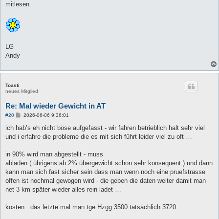
mitlesen.
LG
Andy
Toasti
neues Mitglied
Re: Mal wieder Gewicht in AT
B
#20
2026-06-06 9:36:01
e
i
ich hab’s eh nicht böse aufgefasst - wir fahren betrieblich halt sehr viel
t
und i erfahre die probleme die es mit sich führt leider viel zu oft …
r
a
g
in 90% wird man abgestellt - muss
abladen ( übrigens ab 2% übergewicht schon sehr konsequent ) und dann
kann man sich fast sicher sein dass man wenn noch eine pruefstrasse
offen ist nochmal gewogen wird - die geben die daten weiter damit man
net 3 km später wieder alles rein ladet …
kosten : das letzte mal man tge Hzgg 3500 tatsächlich 3720