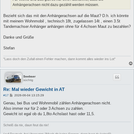
Anhängerachsen nicht dazu gezählt werden müssen.
Bezieht sich das mit den Anhängerachsen auf die Maut? D.h. ich könnte
mit meinem Wohnmobil , technisch 18t, zugelassen 14t , einen 3.5t
Tandemachser Anhänger anhängen ohne für 4 Achsen Maut zu bezahlen?
Danke und Grüße
Stefan
"Lass doch den Zufall einen Fehler machen, dann kommt alles wieder ins Lot"
Seebser
süchtig
Re: Mal wieder Gewicht in AT
B
#17
2026-06-04 13:15:29
e
i
Genau, bei Bus und Wohnmobil zählen Anhängerachsen nicht.
t
Also immer nur für 2 oder 3 Achsen zu zahlen.
r
a
Gewicht ist egal ob du 1,8to Achslast hast oder 11,5.
g
Scheiß da nix, daun feut da nix!
(auf Deutsch, frei übersetzt: "Mach dir keine Sorgen, dann hast du keine!")