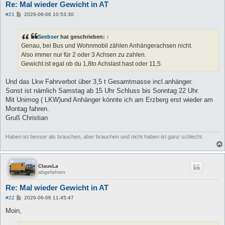
Re: Mal wieder Gewicht in AT
B
#21
2026-06-06 10:53:30
e
i
t
Seebser
hat geschrieben:
↑
r
a
Genau, bei Bus und Wohnmobil zählen Anhängerachsen nicht.
g
Also immer nur für 2 oder 3 Achsen zu zahlen.
Gewicht ist egal ob du 1,8to Achslast hast oder 11,5.
Und das Lkw Fahrverbot über 3,5 t Gesamtmasse incl.anhänger.
Sonst ist nämlich Samstag ab 15 Uhr Schluss bis Sonntag 22 Uhr.
Mit Unimog ( LKW)und Anhänger könnte ich am Erzberg erst wieder am
Montag fahren.
Gruß Christian
Haben ist besser als brauchen, aber brauchen und nicht haben ist ganz schlecht
ClausLa
abgefahren
Re: Mal wieder Gewicht in AT
B
#22
2026-06-06 11:45:47
e
i
Moin,
t
r