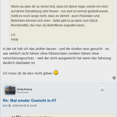
Wenn du aber dir so sicher bist, dass ich falsch liege, würde ich mich
auf deine Darstellung sehr freuen - nur weil es einmal gestraft wurde,
heißt es noch lange nicht, dass es stimmt - auch Polizisten und
Behörden können sich irren - dafür gibt es ja dann zum Glück
Rechtsmittel, die man als Betroffener ergreifen kann.
LG
Andy
in der tat hah ich das prüfen lassen - und die strafen raus gesucht - es
war wirklich nicht fahren ohne führerschein sondern fahren ohne
versicherungsschutz - weil der nicht ausgereicht hat wenn das fahrzeug
deutlich überladen ist
ich muss dir da also recht geben
AndyAntony
Überholer
Re: Mal wieder Gewicht in AT
B
#19
2026-06-05 8:10:45
e
i
t