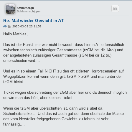
netnomergn
Schlammschipper
Re: Mal wieder Gewicht in AT
B
#9
2025-03-03 23:11:53
e
i
Hallo Mathias,
t
r
a
Das ist der Punkt: mir war nicht bewusst, dass hier in AT offensichtlich
g
zwischen technisch zulässiger Gesamtmasse (tzGM bei dir 14to.) und
der abgelasteten zulässigen Gesamtmasse (zGM bei dir 12 to.)
unterschieden wird….
Und es in so einem Fall NICHT zu den oft zitierten Horrorscenarien auf
Wiegeplätzen kommt wenn denn gilt: tzGM > zGM und man unter der
tzGM bleibt…
Ticket wegen überschreitung der zGM aber hier und da dennoch möglich
so wie man das hört, aber kleines Ticket….
Wenn die tzGM aber überschritten ist, dann wird`s übel da
Sicherheitsrisiko…. Und das ist auch gut so, denn oberhalb der Masse
des vom Hersteller freigegebenen Gewichts zu fahren ist sehr
fahrlässig….