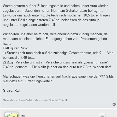
Waren gestern auf der Zulassungsstelle und haben unser Auto wieder
zugelassen… Dabei den netten Herrn am Schalter dazu befragt….
Er würde uns auch unter F1 die technisch möglichen 10,5 to. eintragen
und unter F2 die abgelasteten 7,49 to. belasssen da das Auto ja
abgelastet zugelassen werden soll..
Wir sollten uns aber beim Zoll, Versicherung dazu kundig machen, da
man dann bei einer solchen Eintragung schon vom Problemen gehört
hat…
Evtl. guter Punkt:
1) Steuer zahlt man doch auf die zulässige Gesamtmasse, oder?…. Also
bei uns die 7,49 to….
2) Bzgl. Versicherung ist im Versicherungsschein als „Gesamtmasse“
7,49 to. genannt… Die bleibt ja aber da das auto nur 7,5 to. wiegen darf…
Mal schauen was die Herrschaften auf Nachfrage sagen werden??? Gibts
hier dazu evtl. Erfahrungswerte?
Grüße, Ralf
Nein, das ist kein Defekt, das ist ein Special Effect!
Pirx