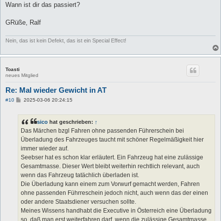
Wann ist dir das passiert?
GRüße, Ralf
Nein, das ist kein Defekt, das ist ein Special Effect!
Toasti
neues Mitglied
Re: Mal wieder Gewicht in AT
B
#10
2025-03-06 20:24:15
e
i
t
sico
hat geschrieben:
↑
r
a
Das Märchen bzgl Fahren ohne passenden Führerschein bei
g
Überladung des Fahrzeuges taucht mit schöner Regelmäßigkeit hier
immer wieder auf.
Seebser hat es schon klar erläutert. Ein Fahrzeug hat eine zulässige
Gesamtmasse. Dieser Wert bleibt weiterhin rechtlich relevant, auch
wenn das Fahrzeug tatächlich überladen ist.
Die Überladung kann einem zum Vorwurf gemacht werden, Fahren
ohne passenden Führreschein jedoch nicht, auch wenn das der einen
oder andere Staatsdiener versuchen sollte.
Meines Wissens handhabt die Executive in Österreich eine Überladung
so, daß man erst weiterfahren darf, wenn die zulässige Gesamtmasse