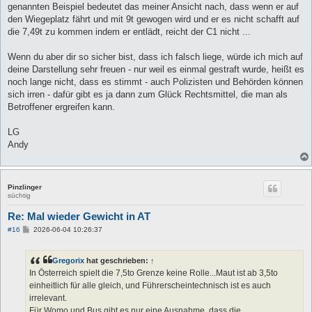
genannten Beispiel bedeutet das meiner Ansicht nach, dass wenn er auf
den Wiegeplatz fährt und mit 9t gewogen wird und er es nicht schafft auf
die 7,49t zu kommen indem er entlädt, reicht der C1 nicht ...
Wenn du aber dir so sicher bist, dass ich falsch liege, würde ich mich auf
deine Darstellung sehr freuen - nur weil es einmal gestraft wurde, heißt es
noch lange nicht, dass es stimmt - auch Polizisten und Behörden können
sich irren - dafür gibt es ja dann zum Glück Rechtsmittel, die man als
Betroffener ergreifen kann.
LG
Andy
Pinzlinger
süchtig
Re: Mal wieder Gewicht in AT
B
#16
2026-06-04 10:26:37
e
i
t
Gregorix
hat geschrieben:
↑
r
a
In Österreich spielt die 7,5to Grenze keine Rolle...Maut ist ab 3,5to
g
einheitlich für alle gleich, und Führerscheintechnisch ist es auch
irrelevant.
Für Womo und Bus gibt es nur eine Ausnahme, dass die