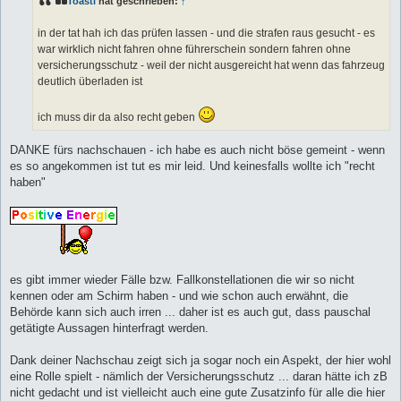
Toasti
hat geschrieben:
↑
r
a
g
in der tat hah ich das prüfen lassen - und die strafen raus gesucht - es
war wirklich nicht fahren ohne führerschein sondern fahren ohne
versicherungsschutz - weil der nicht ausgereicht hat wenn das fahrzeug
deutlich überladen ist
ich muss dir da also recht geben
DANKE fürs nachschauen - ich habe es auch nicht böse gemeint - wenn
es so angekommen ist tut es mir leid. Und keinesfalls wollte ich "recht
haben"
es gibt immer wieder Fälle bzw. Fallkonstellationen die wir so nicht
kennen oder am Schirm haben - und wie schon auch erwähnt, die
Behörde kann sich auch irren ... daher ist es auch gut, dass pauschal
getätigte Aussagen hinterfragt werden.
Dank deiner Nachschau zeigt sich ja sogar noch ein Aspekt, der hier wohl
eine Rolle spielt - nämlich der Versicherungsschutz ... daran hätte ich zB
nicht gedacht und ist vielleicht auch eine gute Zusatzinfo für alle die hier