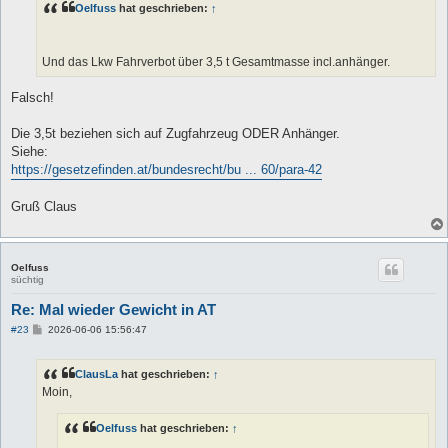
a
Oelfuss
hat geschrieben:
↑
g
Und das Lkw Fahrverbot über 3,5 t Gesamtmasse incl.anhänger.
Falsch!
Die 3,5t beziehen sich auf Zugfahrzeug ODER Anhänger.
Siehe:
https://gesetzefinden.at/bundesrecht/bu ... 60/para-42
Gruß Claus
Oelfuss
süchtig
Re: Mal wieder Gewicht in AT
B
#23
2026-06-06 15:56:47
e
i
t
ClausLa
hat geschrieben:
↑
r
a
Moin,
g
Oelfuss
hat geschrieben:
↑