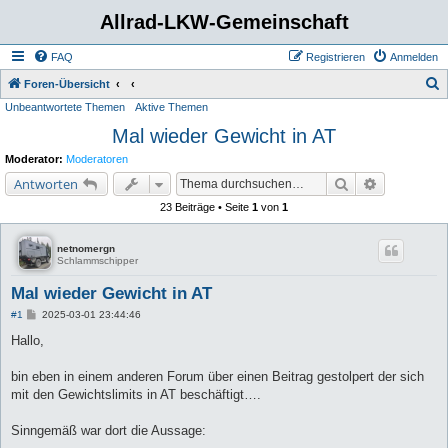
Allrad-LKW-Gemeinschaft
FAQ
Registrieren
Anmelden
S
Foren-Übersicht
Unbeantwortete Themen
Aktive Themen
u
Mal wieder Gewicht in AT
c
h
Moderator:
Moderatoren
e
Suche
Erweiterte 
Antworten
23 Beiträge • Seite
1
von
1
netnomergn
Schlammschipper
Mal wieder Gewicht in AT
B
#1
2025-03-01 23:44:46
e
i
Hallo,
t
r
a
bin eben in einem anderen Forum über einen Beitrag gestolpert der sich
g
mit den Gewichtslimits in AT beschäftigt….
Sinngemäß war dort die Aussage: