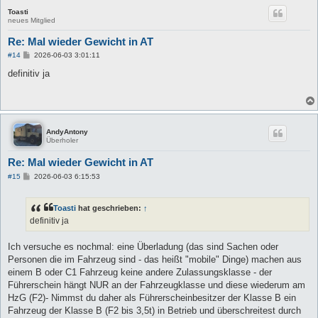
Toasti
neues Mitglied
Re: Mal wieder Gewicht in AT
B
#14
2026-06-03 3:01:11
e
i
definitiv ja
t
r
a
g
AndyAntony
Überholer
Re: Mal wieder Gewicht in AT
B
#15
2026-06-03 6:15:53
e
i
t
Toasti
hat geschrieben:
↑
r
a
definitiv ja
g
Ich versuche es nochmal: eine Überladung (das sind Sachen oder
Personen die im Fahrzeug sind - das heißt "mobile" Dinge) machen aus
einem B oder C1 Fahrzeug keine andere Zulassungsklasse - der
Führerschein hängt NUR an der Fahrzeugklasse und diese wiederum am
HzG (F2)- Nimmst du daher als Führerscheinbesitzer der Klasse B ein
Fahrzeug der Klasse B (F2 bis 3,5t) in Betrieb und überschreitest durch