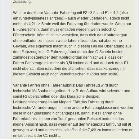
Zulassung.
Weitere denkbare Variante: Fahrzeug mit F2 =3,5t und F1 = 4,2 (also
ein runtertypisiertes Fahrzeug) - auch wieder überladen, jedoch nicht
mehr als 4,2t --> Strafe weil das Fahrzeug überladen wurde. Wenn nur
B Führerschein, dann muss entladen werden, wenn jedoch C
Führerschein, könnte ich mir vorstellen, dass dich das Kontrollorgan
ohne entladen zu müssen weiterfahren lässt - das hat aber keine
Gewähr, weil eigentlich macht auch in diesem Fall die Überladung aus
dem Fahrzeug kein C-Fahrzeug, aber durch den C-Schein besteht
zumindest gegenüber dem Kontrollorgan der Nachweis, dass der
Fahrer Fahrzeuge mit mehr als 3,5t lenken darf und dadurch dass F1
nicht überschritten ist zudem die Sicherheit, dass das Fahrzeug mit
diesem Gewicht auch noch Verkehrssicher ist (oder sein sollte).
Variante Fahren ohne Fahrerlaubnis: Das Fahrzeug wird durch
technische Maßnahmen geändert - z.B. der Aufbau wird schwerer und
somit F2 überschritten oder das klassische Beispiel:
Leistungssteigerungen am Moped. Fällt das Fahrzeug durch
technische Veränderungen in eine andere Fahrzeugklasse und werden
diese in der Zulassung nicht angepasst, dann ist es Fahren ohne
Fahrerlaubnis. In dem von "lura" genannten Beispiel bedeutet das
meiner Ansicht nach, dass wenn er auf den Wiegeplatz fährt und mit 9t
gewogen wird und er es nicht schafft auf die 7,49t zu kommen indem er
entlädt, reicht der C1 nicht ...