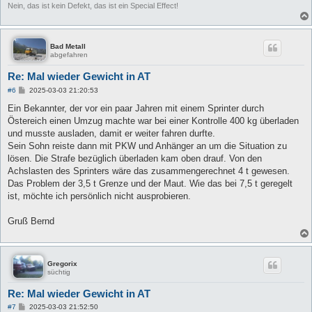
Nein, das ist kein Defekt, das ist ein Special Effect!
Bad Metall
abgefahren
Re: Mal wieder Gewicht in AT
B
#6
2025-03-03 21:20:53
e
i
Ein Bekannter, der vor ein paar Jahren mit einem Sprinter durch
t
Östereich einen Umzug machte war bei einer Kontrolle 400 kg überladen
r
a
und musste ausladen, damit er weiter fahren durfte.
g
Sein Sohn reiste dann mit PKW und Anhänger an um die Situation zu
lösen. Die Strafe bezüglich überladen kam oben drauf. Von den
Achslasten des Sprinters wäre das zusammengerechnet 4 t gewesen.
Das Problem der 3,5 t Grenze und der Maut. Wie das bei 7,5 t geregelt
ist, möchte ich persönlich nicht ausprobieren.
Gruß Bernd
Gregorix
süchtig
Re: Mal wieder Gewicht in AT
B
#7
2025-03-03 21:52:50