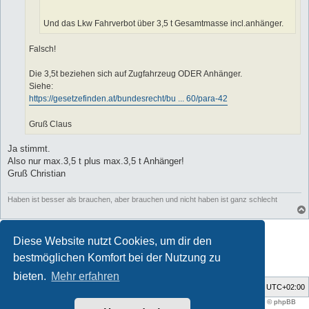
Und das Lkw Fahrverbot über 3,5 t Gesamtmasse incl.anhänger.
Falsch!
Die 3,5t beziehen sich auf Zugfahrzeug ODER Anhänger.
Siehe:
https://gesetzefinden.at/bundesrecht/bu ... 60/para-42
Gruß Claus
Ja stimmt.
Also nur max.3,5 t plus max.3,5 t Anhänger!
Gruß Christian
Haben ist besser als brauchen, aber brauchen und nicht haben ist ganz schlecht
Antworten
Diese Website nutzt Cookies, um dir den
23 Beiträge • Seite
1
von
1
bestmöglichen Komfort bei der Nutzung zu
bieten.
Mehr erfahren
Foren-Übersicht
Alle Zeiten sind
UTC+02:00
Style developer by
support forum tricolor
,
Powered by
phpBB
® Forum Software © phpBB