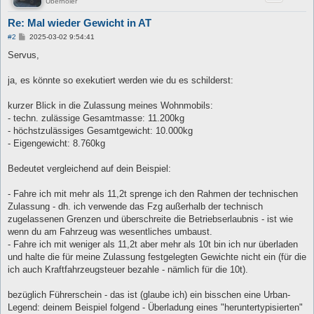
Überholer
Re: Mal wieder Gewicht in AT
B
#2
2025-03-02 9:54:41
e
i
Servus,
t
r
a
ja, es könnte so exekutiert werden wie du es schilderst:
g
kurzer Blick in die Zulassung meines Wohnmobils:
- techn. zulässige Gesamtmasse: 11.200kg
- höchstzulässiges Gesamtgewicht: 10.000kg
- Eigengewicht: 8.760kg
Bedeutet vergleichend auf dein Beispiel:
- Fahre ich mit mehr als 11,2t sprenge ich den Rahmen der technischen
Zulassung - dh. ich verwende das Fzg außerhalb der technisch
zugelassenen Grenzen und überschreite die Betriebserlaubnis - ist wie
wenn du am Fahrzeug was wesentliches umbaust.
- Fahre ich mit weniger als 11,2t aber mehr als 10t bin ich nur überladen
und halte die für meine Zulassung festgelegten Gewichte nicht ein (für die
ich auch Kraftfahrzeugsteuer bezahle - nämlich für die 10t).
bezüglich Führerschein - das ist (glaube ich) ein bisschen eine Urban-
Legend: deinem Beispiel folgend - Überladung eines "heruntertypisierten"