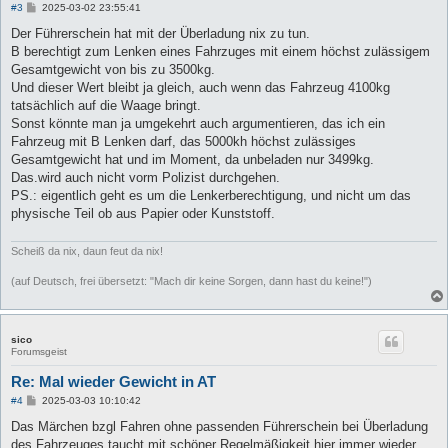
B
#3
2025-03-02 23:55:41
e
i
Der Führerschein hat mit der Überladung nix zu tun.
t
B berechtigt zum Lenken eines Fahrzuges mit einem höchst zulässigem
r
a
Gesamtgewicht von bis zu 3500kg.
g
Und dieser Wert bleibt ja gleich, auch wenn das Fahrzeug 4100kg
tatsächlich auf die Waage bringt.
Sonst könnte man ja umgekehrt auch argumentieren, das ich ein
Fahrzeug mit B Lenken darf, das 5000kh höchst zulässiges
Gesamtgewicht hat und im Moment, da unbeladen nur 3499kg.
Das.wird auch nicht vorm Polizist durchgehen.
PS.: eigentlich geht es um die Lenkerberechtigung, und nicht um das
physische Teil ob aus Papier oder Kunststoff.
Scheiß da nix, daun feut da nix!
(auf Deutsch, frei übersetzt: "Mach dir keine Sorgen, dann hast du keine!")
sico
Forumsgeist
Re: Mal wieder Gewicht in AT
B
#4
2025-03-03 10:10:42
e
i
Das Märchen bzgl Fahren ohne passenden Führerschein bei Überladung
t
des Fahrzeuges taucht mit schöner Regelmäßigkeit hier immer wieder
r