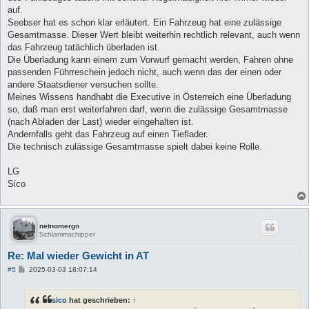
a
auf.
g
Seebser hat es schon klar erläutert. Ein Fahrzeug hat eine zulässige
Gesamtmasse. Dieser Wert bleibt weiterhin rechtlich relevant, auch wenn
das Fahrzeug tatächlich überladen ist.
Die Überladung kann einem zum Vorwurf gemacht werden, Fahren ohne
passenden Führreschein jedoch nicht, auch wenn das der einen oder
andere Staatsdiener versuchen sollte.
Meines Wissens handhabt die Executive in Österreich eine Überladung
so, daß man erst weiterfahren darf, wenn die zulässige Gesamtmasse
(nach Abladen der Last) wieder eingehalten ist.
Andernfalls geht das Fahrzeug auf einen Tieflader.
Die technisch zulässige Gesamtmasse spielt dabei keine Rolle.
LG
Sico
netnomergn
Schlammschipper
Re: Mal wieder Gewicht in AT
B
#5
2025-03-03 18:07:14
e
i
t
sico
hat geschrieben:
↑
r