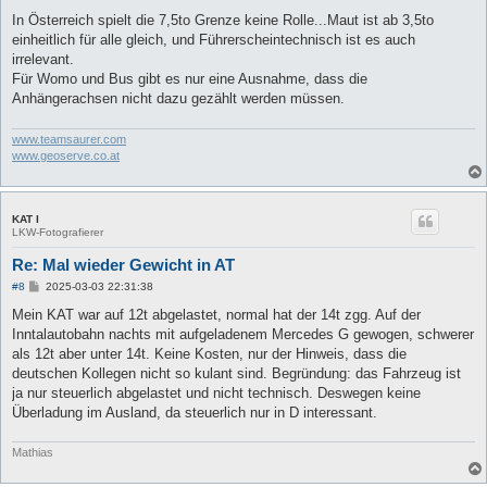
e
i
In Österreich spielt die 7,5to Grenze keine Rolle...Maut ist ab 3,5to
t
einheitlich für alle gleich, und Führerscheintechnisch ist es auch
r
a
irrelevant.
g
Für Womo und Bus gibt es nur eine Ausnahme, dass die
Anhängerachsen nicht dazu gezählt werden müssen.
www.teamsaurer.com
www.geoserve.co.at
KAT I
LKW-Fotografierer
Re: Mal wieder Gewicht in AT
B
#8
2025-03-03 22:31:38
e
i
Mein KAT war auf 12t abgelastet, normal hat der 14t zgg. Auf der
t
Inntalautobahn nachts mit aufgeladenem Mercedes G gewogen, schwerer
r
a
als 12t aber unter 14t. Keine Kosten, nur der Hinweis, dass die
g
deutschen Kollegen nicht so kulant sind. Begründung: das Fahrzeug ist
ja nur steuerlich abgelastet und nicht technisch. Deswegen keine
Überladung im Ausland, da steuerlich nur in D interessant.
Mathias