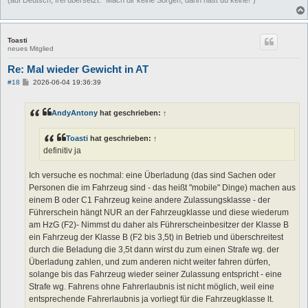
Toasti
neues Mitglied
Re: Mal wieder Gewicht in AT
B
#18
2026-06-04 19:36:39
e
i
t
AndyAntony
hat geschrieben:
↑
r
a
g
Toasti
hat geschrieben:
↑
definitiv ja
Ich versuche es nochmal: eine Überladung (das sind Sachen oder
Personen die im Fahrzeug sind - das heißt "mobile" Dinge) machen aus
einem B oder C1 Fahrzeug keine andere Zulassungsklasse - der
Führerschein hängt NUR an der Fahrzeugklasse und diese wiederum
am HzG (F2)- Nimmst du daher als Führerscheinbesitzer der Klasse B
ein Fahrzeug der Klasse B (F2 bis 3,5t) in Betrieb und überschreitest
durch die Beladung die 3,5t dann wirst du zum einen Strafe wg. der
Überladung zahlen, und zum anderen nicht weiter fahren dürfen,
solange bis das Fahrzeug wieder seiner Zulassung entspricht - eine
Strafe wg. Fahrens ohne Fahrerlaubnis ist nicht möglich, weil eine
entsprechende Fahrerlaubnis ja vorliegt für die Fahrzeugklasse lt.