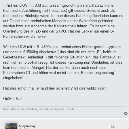
…“ist ein LKW mit 3,5t zul. Gesamtgewicht typisiert, (tatsächliche
technische Ausführung nicht beachtet) gilt dieses Gewicht auch als
technisches Höchstgewicht. Ist nun dieses Fahrzeug überladen kann es
auf Grund eines technischen Mangels an der Weiterfahrt gehindert
werden bzw. zur Abnahme der Kennzeichen führen. Es beseht eine
Übertretung des KFZG und der STVO. Hat der Lenker nur einen B-
Führerschein wird’s heikel.
Wird ein LKW mit z.B. 4300kg als technisches Höchstgewicht typisiert
und dann auf 3500kg abgelastet ( das sind die mit dem „E“, heißt im
Gesetzestext „erniedrigt“ ) tritt folgende Situation ein: das Fahrzeug ist
rechtlich ein 3,5t-Fahrzeug. Ist dieses Fahrzeug nun Überladen, ist dies
kein technischer Mangel. Hat der Lenker dann auch noch eine
Führerschein C1 und höher wird meist nur ein „Bearbeitungsbeitrag“
eingehoben“…
Hat das schon mal jemand hier so erlebt? Ist das wirklich so?
Grüße, Ralf
Nein, das ist kein Defekt, das ist ein Special Effect!
AndyAntony