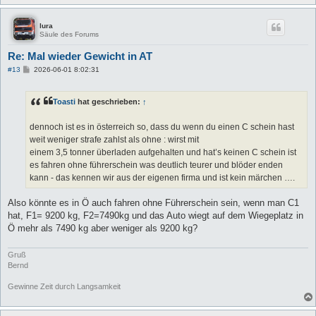
lura
Säule des Forums
Re: Mal wieder Gewicht in AT
B
#13
2026-06-01 8:02:31
e
i
t
Toasti
hat geschrieben:
↑
r
a
g
dennoch ist es in österreich so, dass du wenn du einen C schein hast
weit weniger strafe zahlst als ohne : wirst mit
einem 3,5 tonner überladen aufgehalten und hat’s keinen C schein ist
es fahren ohne führerschein was deutlich teurer und blöder enden
kann - das kennen wir aus der eigenen firma und ist kein märchen ….
Also könnte es in Ö auch fahren ohne Führerschein sein, wenn man C1
hat, F1= 9200 kg, F2=7490kg und das Auto wiegt auf dem Wiegeplatz in
Ö mehr als 7490 kg aber weniger als 9200 kg?
Gruß
Bernd
Gewinne Zeit durch Langsamkeit