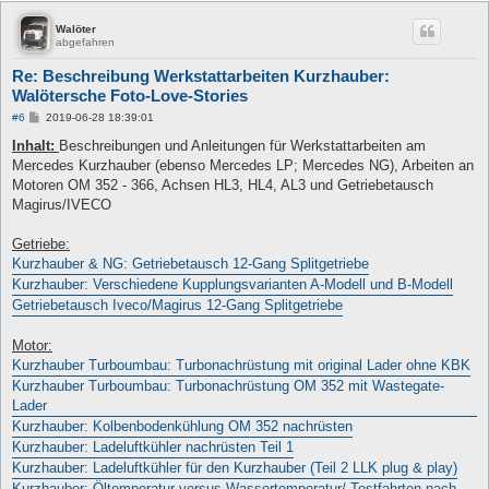
Walöter
abgefahren
Re: Beschreibung Werkstattarbeiten Kurzhauber:
Walötersche Foto-Love-Stories
B
#6
2019-06-28 18:39:01
e
i
Inhalt:
Beschreibungen und Anleitungen für Werkstattarbeiten am
t
Mercedes Kurzhauber (ebenso Mercedes LP; Mercedes NG), Arbeiten an
r
a
Motoren OM 352 - 366, Achsen HL3, HL4, AL3 und Getriebetausch
g
Magirus/IVECO
Getriebe:
Kurzhauber & NG: Getriebetausch 12-Gang Splitgetriebe
Kurzhauber: Verschiedene Kupplungsvarianten A-Modell und B-Modell
Getriebetausch Iveco/Magirus 12-Gang Splitgetriebe
Motor:
Kurzhauber Turboumbau: Turbonachrüstung mit original Lader ohne KBK
Kurzhauber Turboumbau: Turbonachrüstung OM 352 mit Wastegate-
Lader
Kurzhauber: Kolbenbodenkühlung OM 352 nachrüsten
Kurzhauber: Ladeluftkühler nachrüsten Teil 1
Kurzhauber: Ladeluftkühler für den Kurzhauber (Teil 2 LLK plug & play)
Kurzhauber: Öltemperatur versus Wassertemperatur/ Testfahrten nach