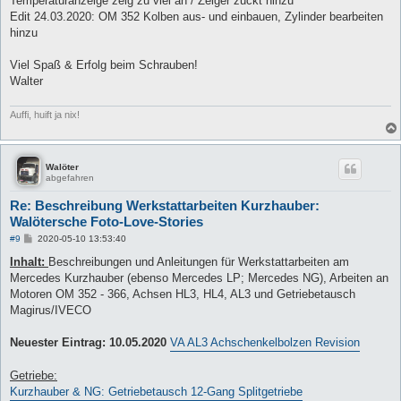
Temperaturanzeige zeig zu viel an / Zeiger zuckt hinzu
Edit 24.03.2020: OM 352 Kolben aus- und einbauen, Zylinder bearbeiten
hinzu
Viel Spaß & Erfolg beim Schrauben!
Walter
Auffi, huift ja nix!
Walöter
abgefahren
Re: Beschreibung Werkstattarbeiten Kurzhauber:
Walötersche Foto-Love-Stories
B
#9
2020-05-10 13:53:40
e
i
Inhalt:
Beschreibungen und Anleitungen für Werkstattarbeiten am
t
Mercedes Kurzhauber (ebenso Mercedes LP; Mercedes NG), Arbeiten an
r
a
Motoren OM 352 - 366, Achsen HL3, HL4, AL3 und Getriebetausch
g
Magirus/IVECO
Neuester Eintrag: 10.05.2020
VA AL3 Achschenkelbolzen Revision
Getriebe:
Kurzhauber & NG: Getriebetausch 12-Gang Splitgetriebe