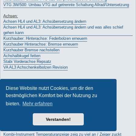
VTG 3W/500: Umbau VTG auf getrennte Schaltung Allrad/Untersetzung
Achsen:
Achsen HL4 und AL3: Achsübersetzung ändern
Achsen HL4 und AL3: Achsübersetzung ändern und was alles schief
gehen kann
Kurzhauber: Hinterachse: Federbolzen erneuern
Kurzhauber Hinterachse: Bremse erneuern
Kurzhauber Bremse nachstellen
Achshalbkugel fetten
Stabi Vorderachse Repsatz
VA AL3 Achschenkelbolzen Revision
Lenkung:
Diese Website nutzt Cookies, um dir den
Kurzhauber: Lenkradtausch und neues Armaturenbrett
bestmöglichen Komfort bei der Nutzung zu
Kurzhauber: Manschette Lenksäule wechseln
bieten.
Mehr erfahren
Fahrerhaus
Kurzhauber: Frontscheibe Dichtung erneuern
Seitenscheibe Kurzhauber DoKa Wackenhut wechseln
Verstanden!
Elektrik
Kombi-Instrument Temperaturanzeige zeig zu viel an / Zeiger zuckt