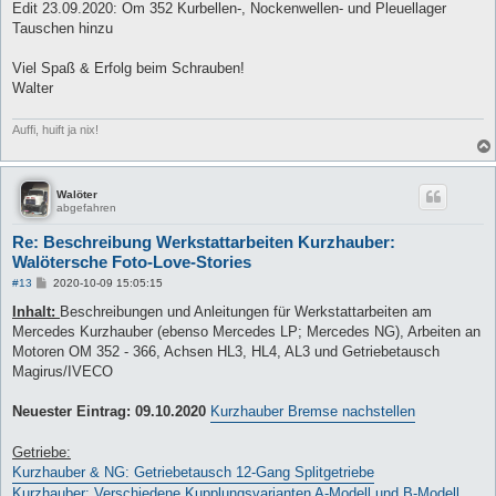
Edit 23.09.2020: Om 352 Kurbellen-, Nockenwellen- und Pleuellager
Tauschen hinzu
Viel Spaß & Erfolg beim Schrauben!
Walter
Auffi, huift ja nix!
Walöter
abgefahren
Re: Beschreibung Werkstattarbeiten Kurzhauber:
Walötersche Foto-Love-Stories
B
#13
2020-10-09 15:05:15
e
i
Inhalt:
Beschreibungen und Anleitungen für Werkstattarbeiten am
t
Mercedes Kurzhauber (ebenso Mercedes LP; Mercedes NG), Arbeiten an
r
a
Motoren OM 352 - 366, Achsen HL3, HL4, AL3 und Getriebetausch
g
Magirus/IVECO
Neuester Eintrag: 09.10.2020
Kurzhauber Bremse nachstellen
Getriebe:
Kurzhauber & NG: Getriebetausch 12-Gang Splitgetriebe
Kurzhauber: Verschiedene Kupplungsvarianten A-Modell und B-Modell