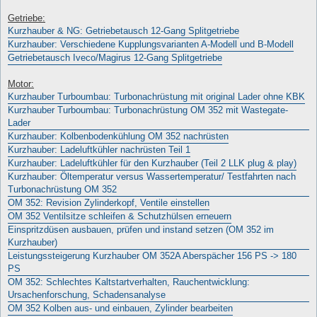
Getriebe:
Kurzhauber & NG: Getriebetausch 12-Gang Splitgetriebe
Kurzhauber: Verschiedene Kupplungsvarianten A-Modell und B-Modell
Getriebetausch Iveco/Magirus 12-Gang Splitgetriebe
Motor:
Kurzhauber Turboumbau: Turbonachrüstung mit original Lader ohne KBK
Kurzhauber Turboumbau: Turbonachrüstung OM 352 mit Wastegate-
Lader
Kurzhauber: Kolbenbodenkühlung OM 352 nachrüsten
Kurzhauber: Ladeluftkühler nachrüsten Teil 1
Kurzhauber: Ladeluftkühler für den Kurzhauber (Teil 2 LLK plug & play)
Kurzhauber: Öltemperatur versus Wassertemperatur/ Testfahrten nach
Turbonachrüstung OM 352
OM 352: Revision Zylinderkopf, Ventile einstellen
OM 352 Ventilsitze schleifen & Schutzhülsen erneuern
Einspritzdüsen ausbauen, prüfen und instand setzen (OM 352 im
Kurzhauber)
Leistungssteigerung Kurzhauber OM 352A Aberspächer 156 PS -> 180
PS
OM 352: Schlechtes Kaltstartverhalten, Rauchentwicklung:
Ursachenforschung, Schadensanalyse
OM 352 Kolben aus- und einbauen, Zylinder bearbeiten