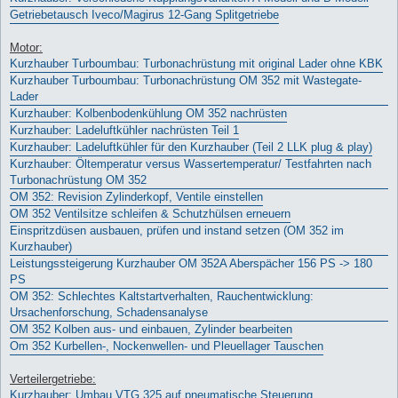
Getriebetausch Iveco/Magirus 12-Gang Splitgetriebe
Motor:
Kurzhauber Turboumbau: Turbonachrüstung mit original Lader ohne KBK
Kurzhauber Turboumbau: Turbonachrüstung OM 352 mit Wastegate-
Lader
Kurzhauber: Kolbenbodenkühlung OM 352 nachrüsten
Kurzhauber: Ladeluftkühler nachrüsten Teil 1
Kurzhauber: Ladeluftkühler für den Kurzhauber (Teil 2 LLK plug & play)
Kurzhauber: Öltemperatur versus Wassertemperatur/ Testfahrten nach
Turbonachrüstung OM 352
OM 352: Revision Zylinderkopf, Ventile einstellen
OM 352 Ventilsitze schleifen & Schutzhülsen erneuern
Einspritzdüsen ausbauen, prüfen und instand setzen (OM 352 im
Kurzhauber)
Leistungssteigerung Kurzhauber OM 352A Aberspächer 156 PS -> 180
PS
OM 352: Schlechtes Kaltstartverhalten, Rauchentwicklung:
Ursachenforschung, Schadensanalyse
OM 352 Kolben aus- und einbauen, Zylinder bearbeiten
Om 352 Kurbellen-, Nockenwellen- und Pleuellager Tauschen
Verteilergetriebe:
Kurzhauber: Umbau VTG 325 auf pneumatische Steuerung