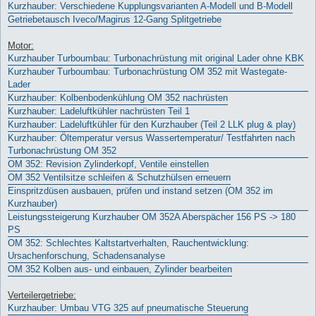
Kurzhauber: Verschiedene Kupplungsvarianten A-Modell und B-Modell
Getriebetausch Iveco/Magirus 12-Gang Splitgetriebe
Motor:
Kurzhauber Turboumbau: Turbonachrüstung mit original Lader ohne KBK
Kurzhauber Turboumbau: Turbonachrüstung OM 352 mit Wastegate-
Lader
Kurzhauber: Kolbenbodenkühlung OM 352 nachrüsten
Kurzhauber: Ladeluftkühler nachrüsten Teil 1
Kurzhauber: Ladeluftkühler für den Kurzhauber (Teil 2 LLK plug & play)
Kurzhauber: Öltemperatur versus Wassertemperatur/ Testfahrten nach
Turbonachrüstung OM 352
OM 352: Revision Zylinderkopf, Ventile einstellen
OM 352 Ventilsitze schleifen & Schutzhülsen erneuern
Einspritzdüsen ausbauen, prüfen und instand setzen (OM 352 im
Kurzhauber)
Leistungssteigerung Kurzhauber OM 352A Aberspächer 156 PS -> 180
PS
OM 352: Schlechtes Kaltstartverhalten, Rauchentwicklung:
Ursachenforschung, Schadensanalyse
OM 352 Kolben aus- und einbauen, Zylinder bearbeiten
Verteilergetriebe:
Kurzhauber: Umbau VTG 325 auf pneumatische Steuerung