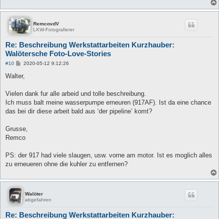
RemcovdV
LKW-Fotografierer
Re: Beschreibung Werkstattarbeiten Kurzhauber:
Walötersche Foto-Love-Stories
B
#10
2020-05-12 9:12:26
e
i
Walter,
t
r
a
Vielen dank fur alle arbeid und tolle beschreibung.
g
Ich muss balt meine wasserpumpe erneuren (917AF). Ist da eine chance
das bei dir diese arbeit bald aus ‘der pipeline’ komt?
Grusse,
Remco
PS: der 917 had viele slaugen, usw. vorne am motor. Ist es moglich alles
zu erneueren ohne die kuhler zu entfernen?
Walöter
abgefahren
Re: Beschreibung Werkstattarbeiten Kurzhauber: