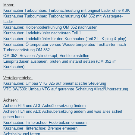
Motor:
Kurzhauber Turboumbau: Turbonachrüstung mit original Lader ohne KBK
Kurzhauber Turboumbau: Turbonachrüstung OM 352 mit Wastegate-
Lader
Kurzhauber: Kolbenbodenkühlung OM 352 nachrüsten
Kurzhauber: Ladeluftkühler nachrüsten Teil 1
Kurzhauber: Ladeluftkühler für den Kurzhauber (Teil 2 LLK plug & play)
Kurzhauber: Öltemperatur versus Wassertemperatur/ Testfahrten nach
Turbonachrüstung OM 352
OM 352: Revision Zylinderkopf, Ventile einstellen
Einspritzdüsen ausbauen, prüfen und instand setzen (OM 352 im
Kurzhauber)
Verteilergetriebe:
Kurzhauber: Umbau VTG 325 auf pneumatische Steuerung
VTG 3W/500: Umbau VTG auf getrennte Schaltung Allrad/Untersetzung
Achsen:
Achsen HL4 und AL3: Achsübersetzung ändern
Achsen HL4 und AL3: Achsübersetzung ändern und was alles schief
gehen kann
Kurzhauber: Hinterachse: Federbolzen erneuern
Kurzhauber Hinterachse: Bremse erneuern
Achshalbkugel fetten