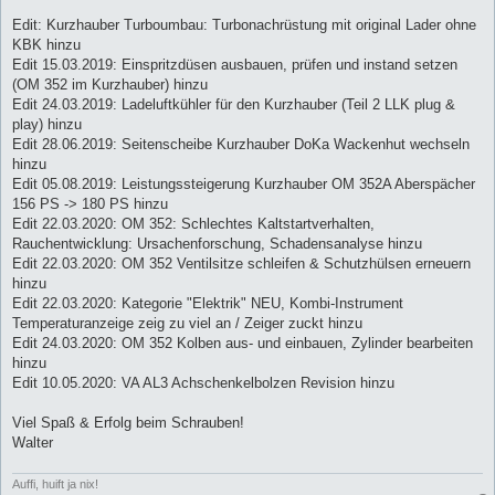
Edit: Kurzhauber Turboumbau: Turbonachrüstung mit original Lader ohne
KBK hinzu
Edit 15.03.2019: Einspritzdüsen ausbauen, prüfen und instand setzen
(OM 352 im Kurzhauber) hinzu
Edit 24.03.2019: Ladeluftkühler für den Kurzhauber (Teil 2 LLK plug &
play) hinzu
Edit 28.06.2019: Seitenscheibe Kurzhauber DoKa Wackenhut wechseln
hinzu
Edit 05.08.2019: Leistungssteigerung Kurzhauber OM 352A Aberspächer
156 PS -> 180 PS hinzu
Edit 22.03.2020: OM 352: Schlechtes Kaltstartverhalten,
Rauchentwicklung: Ursachenforschung, Schadensanalyse hinzu
Edit 22.03.2020: OM 352 Ventilsitze schleifen & Schutzhülsen erneuern
hinzu
Edit 22.03.2020: Kategorie "Elektrik" NEU, Kombi-Instrument
Temperaturanzeige zeig zu viel an / Zeiger zuckt hinzu
Edit 24.03.2020: OM 352 Kolben aus- und einbauen, Zylinder bearbeiten
hinzu
Edit 10.05.2020: VA AL3 Achschenkelbolzen Revision hinzu
Viel Spaß & Erfolg beim Schrauben!
Walter
Auffi, huift ja nix!