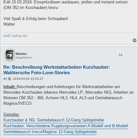
Edit 15.03.2019: Einspritzdüsen ausbauen, prüfen und instand setzen
(OM 352 im Kurzhauber) hinzu
Viel Spaß & Erfolg beim Schrauben!
Walter
Auffi, huift ja nix!
Walöter
abgefahren
Re: Beschreibung Werkstattarbeiten Kurzhauber:
Walötersche Foto-Love-Stories
B
#5
2019-03-24 13:23:27
e
i
Inhalt:
Beschreibungen und Anleitungen für Werkstattarbeiten am
t
Mercedes Kurzhauber (ebenso Mercedes LP; Mercedes NG), Arbeiten an
r
a
Motoren OM 352 - 366, Achsen HL3, HL4, AL3 und Getriebetausch
g
Magirus/IVECO
Getriebe:
Kurzhauber & NG: Getriebetausch 12-Gang Splitgetriebe
Kurzhauber: Verschiedene Kupplungsvarianten A-Modell und B-Modell
Getriebetausch Iveco/Magirus 12-Gang Splitgetriebe