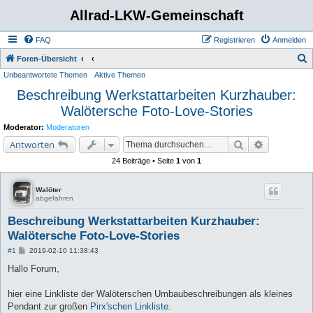
Allrad-LKW-Gemeinschaft
FAQ
Registrieren
Anmelden
S
Foren-Übersicht
Unbeantwortete Themen
Aktive Themen
u
Beschreibung Werkstattarbeiten Kurzhauber:
c
Walötersche Foto-Love-Stories
h
e
Moderator:
Moderatoren
Suche
Erweiterte 
Antworten
24 Beiträge • Seite
1
von
1
Walöter
abgefahren
Beschreibung Werkstattarbeiten Kurzhauber:
Walötersche Foto-Love-Stories
B
#1
2019-02-10 11:38:43
e
i
Hallo Forum,
t
r
a
hier eine Linkliste der Walöterschen Umbaubeschreibungen als kleines
g
Pendant zur großen
Pirx'schen Linkliste
.