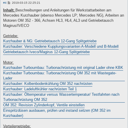
B
#4
2019-03-15 22:25:21
e
i
Inhalt:
Beschreibungen und Anleitungen für Werkstattarbeiten am
t
Mercedes Kurzhauber (ebenso Mercedes LP; Mercedes NG), Arbeiten an
r
a
Motoren OM 352 - 366, Achsen HL3, HL4, AL3 und Getriebetausch
g
Magirus/IVECO
Getriebe:
Kurzhauber & NG: Getriebetausch 12-Gang Splitgetriebe
Kurzhauber: Verschiedene Kupplungsvarianten A-Modell und B-Modell
Getriebetausch Iveco/Magirus 12-Gang Splitgetriebe
Motor:
Kurzhauber Turboumbau: Turbonachrüstung mit original Lader ohne KBK
Kurzhauber Turboumbau: Turbonachrüstung OM 352 mit Wastegate-
Lader
Kurzhauber: Kolbenbodenkühlung OM 352 nachrüsten
Kurzhauber: Ladeluftkühler nachrüsten Teil 1
Kurzhauber: Öltemperatur versus Wassertemperatur/ Testfahrten nach
Turbonachrüstung OM 352
OM 352: Revision Zylinderkopf, Ventile einstellen
Einspritzdüsen ausbauen, prüfen und instand setzen (OM 352 im
Kurzhauber)
Verteilergetriebe: