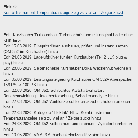
Elektrik
Kombi-Instrument Temperaturanzeige zeig zu viel an / Zeiger zuckt
Edit: Kurzhauber Turboumbau: Turbonachrüstung mit original Lader ohne
KBK hinzu
Edit 15.03.2019: Einspritzdüsen ausbauen, prüfen und instand setzen
(OM 352 im Kurzhauber) hinzu
Edit 24.03.2019: Ladeluftkühler für den Kurzhauber (Teil 2 LLK plug &
play) hinzu
Edit 28.06.2019: Seitenscheibe Kurzhauber DoKa Wackenhut wechseln
hinzu
Edit 05.08.2019: Leistungssteigerung Kurzhauber OM 352A Aberspächer
156 PS -> 180 PS hinzu
Edit 22.03.2020: OM 352: Schlechtes Kaltstartverhalten,
Rauchentwicklung: Ursachenforschung, Schadensanalyse hinzu
Edit 22.03.2020: OM 352 Ventilsitze schleifen & Schutzhülsen erneuern
hinzu
Edit 22.03.2020: Kategorie "Elektrik" NEU, Kombi-Instrument
Temperaturanzeige zeig zu viel an / Zeiger zuckt hinzu
Edit 24.03.2020: OM 352 Kolben aus- und einbauen, Zylinder bearbeiten
hinzu
Edit 10.05.2020: VA AL3 Achschenkelbolzen Revision hinzu