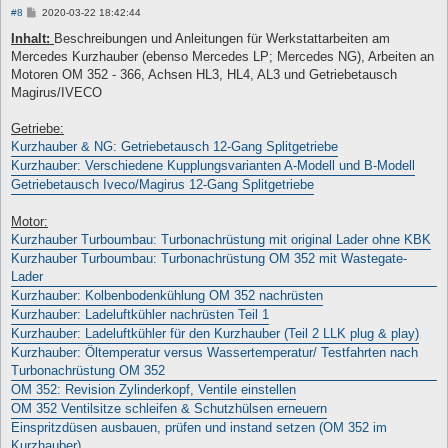
B
#8
2020-03-22 18:42:44
e
i
Inhalt:
Beschreibungen und Anleitungen für Werkstattarbeiten am
t
Mercedes Kurzhauber (ebenso Mercedes LP; Mercedes NG), Arbeiten an
r
a
Motoren OM 352 - 366, Achsen HL3, HL4, AL3 und Getriebetausch
g
Magirus/IVECO
Getriebe:
Kurzhauber & NG: Getriebetausch 12-Gang Splitgetriebe
Kurzhauber: Verschiedene Kupplungsvarianten A-Modell und B-Modell
Getriebetausch Iveco/Magirus 12-Gang Splitgetriebe
Motor:
Kurzhauber Turboumbau: Turbonachrüstung mit original Lader ohne KBK
Kurzhauber Turboumbau: Turbonachrüstung OM 352 mit Wastegate-
Lader
Kurzhauber: Kolbenbodenkühlung OM 352 nachrüsten
Kurzhauber: Ladeluftkühler nachrüsten Teil 1
Kurzhauber: Ladeluftkühler für den Kurzhauber (Teil 2 LLK plug & play)
Kurzhauber: Öltemperatur versus Wassertemperatur/ Testfahrten nach
Turbonachrüstung OM 352
OM 352: Revision Zylinderkopf, Ventile einstellen
OM 352 Ventilsitze schleifen & Schutzhülsen erneuern
Einspritzdüsen ausbauen, prüfen und instand setzen (OM 352 im
Kurzhauber)