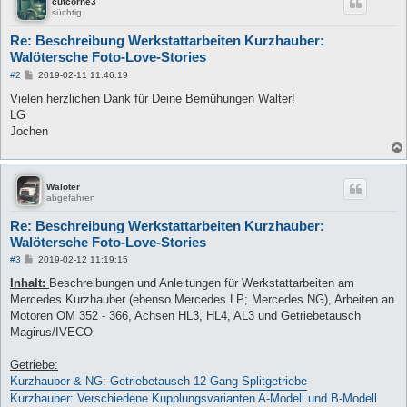
cutcorne3
süchtig
Re: Beschreibung Werkstattarbeiten Kurzhauber:
Walötersche Foto-Love-Stories
B
#2
2019-02-11 11:46:19
e
i
Vielen herzlichen Dank für Deine Bemühungen Walter!
t
LG
r
a
Jochen
g
Walöter
abgefahren
Re: Beschreibung Werkstattarbeiten Kurzhauber:
Walötersche Foto-Love-Stories
B
#3
2019-02-12 11:19:15
e
i
Inhalt:
Beschreibungen und Anleitungen für Werkstattarbeiten am
t
Mercedes Kurzhauber (ebenso Mercedes LP; Mercedes NG), Arbeiten an
r
a
Motoren OM 352 - 366, Achsen HL3, HL4, AL3 und Getriebetausch
g
Magirus/IVECO
Getriebe:
Kurzhauber & NG: Getriebetausch 12-Gang Splitgetriebe
Kurzhauber: Verschiedene Kupplungsvarianten A-Modell und B-Modell