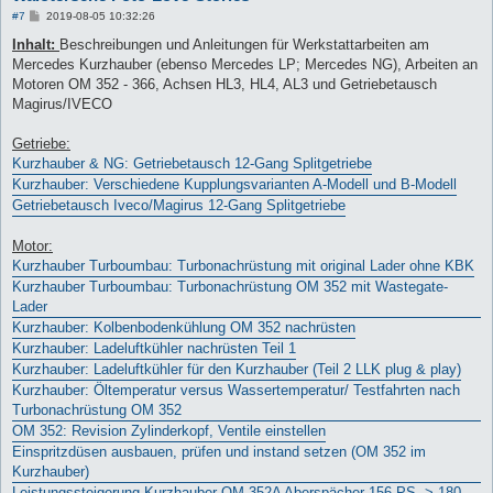
B
#7
2019-08-05 10:32:26
e
i
Inhalt:
Beschreibungen und Anleitungen für Werkstattarbeiten am
t
Mercedes Kurzhauber (ebenso Mercedes LP; Mercedes NG), Arbeiten an
r
a
Motoren OM 352 - 366, Achsen HL3, HL4, AL3 und Getriebetausch
g
Magirus/IVECO
Getriebe:
Kurzhauber & NG: Getriebetausch 12-Gang Splitgetriebe
Kurzhauber: Verschiedene Kupplungsvarianten A-Modell und B-Modell
Getriebetausch Iveco/Magirus 12-Gang Splitgetriebe
Motor:
Kurzhauber Turboumbau: Turbonachrüstung mit original Lader ohne KBK
Kurzhauber Turboumbau: Turbonachrüstung OM 352 mit Wastegate-
Lader
Kurzhauber: Kolbenbodenkühlung OM 352 nachrüsten
Kurzhauber: Ladeluftkühler nachrüsten Teil 1
Kurzhauber: Ladeluftkühler für den Kurzhauber (Teil 2 LLK plug & play)
Kurzhauber: Öltemperatur versus Wassertemperatur/ Testfahrten nach
Turbonachrüstung OM 352
OM 352: Revision Zylinderkopf, Ventile einstellen
Einspritzdüsen ausbauen, prüfen und instand setzen (OM 352 im
Kurzhauber)
Leistungssteigerung Kurzhauber OM 352A Aberspächer 156 PS -> 180