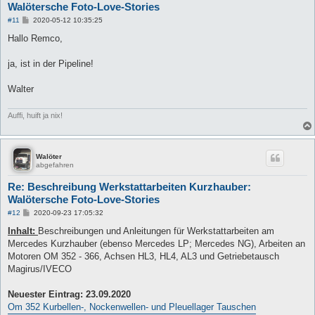
Walötersche Foto-Love-Stories
B
#11
2020-05-12 10:35:25
e
i
Hallo Remco,
t
r
a
ja, ist in der Pipeline!
g
Walter
Auffi, huift ja nix!
Walöter
abgefahren
Re: Beschreibung Werkstattarbeiten Kurzhauber:
Walötersche Foto-Love-Stories
B
#12
2020-09-23 17:05:32
e
i
Inhalt:
Beschreibungen und Anleitungen für Werkstattarbeiten am
t
Mercedes Kurzhauber (ebenso Mercedes LP; Mercedes NG), Arbeiten an
r
a
Motoren OM 352 - 366, Achsen HL3, HL4, AL3 und Getriebetausch
g
Magirus/IVECO
Neuester Eintrag: 23.09.2020
Om 352 Kurbellen-, Nockenwellen- und Pleuellager Tauschen