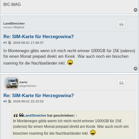
BIC-MAG
LandStreicher
neues Mitglied
Re: SIM-Karte für Herzegowina?
B
#5
2026-06-01 17:46:37
e
i
In Montenegro gibts wenn ich mich recht erinner 1000GB für 15€ (oderso)
t
für einen Monat prepaid direkt am Kiosk. War auch noch ein bisschen
r
a
roaming für die Nachbarländer inkl.
g
vario
abgefahren
Re: SIM-Karte für Herzegowina?
B
#6
2026-06-01 22:15:52
e
i
t
LandStreicher
hat geschrieben:
↑
r
a
In Montenegro gibts wenn ich mich recht erinner 1000GB für 15€
g
(oderso) für einen Monat prepaid direkt am Kiosk. War auch noch ein
bisschen roaming für die Nachbarländer inkl.