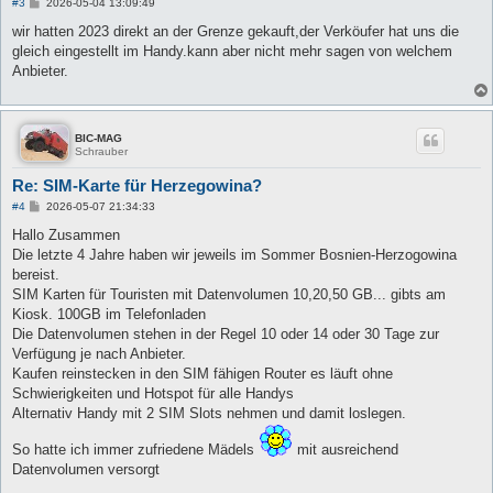
B
#3
2026-05-04 13:09:49
e
i
wir hatten 2023 direkt an der Grenze gekauft,der Verköufer hat uns die
t
gleich eingestellt im Handy.kann aber nicht mehr sagen von welchem
r
a
Anbieter.
g
BIC-MAG
Schrauber
Re: SIM-Karte für Herzegowina?
B
#4
2026-05-07 21:34:33
e
i
Hallo Zusammen
t
Die letzte 4 Jahre haben wir jeweils im Sommer Bosnien-Herzogowina
r
a
bereist.
g
SIM Karten für Touristen mit Datenvolumen 10,20,50 GB... gibts am
Kiosk. 100GB im Telefonladen
Die Datenvolumen stehen in der Regel 10 oder 14 oder 30 Tage zur
Verfügung je nach Anbieter.
Kaufen reinstecken in den SIM fähigen Router es läuft ohne
Schwierigkeiten und Hotspot für alle Handys
Alternativ Handy mit 2 SIM Slots nehmen und damit loslegen.
So hatte ich immer zufriedene Mädels
mit ausreichend
Datenvolumen versorgt