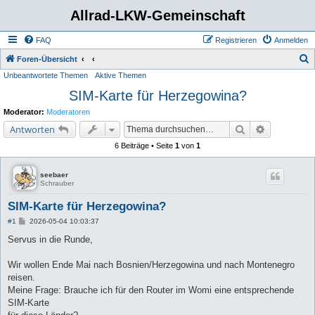
Allrad-LKW-Gemeinschaft
FAQ
Registrieren
Anmelden
S
Foren-Übersicht
Unbeantwortete Themen
Aktive Themen
u
SIM-Karte für Herzegowina?
c
h
Moderator:
Moderatoren
e
Suche
Erweiterte 
Antworten
6 Beiträge • Seite
1
von
1
seebaer
Schrauber
SIM-Karte für Herzegowina?
B
#1
2026-05-04 10:03:37
e
i
Servus in die Runde,
t
r
a
Wir wollen Ende Mai nach Bosnien/Herzegowina und nach Montenegro
g
reisen.
Meine Frage: Brauche ich für den Router im Womi eine entsprechende
SIM-Karte