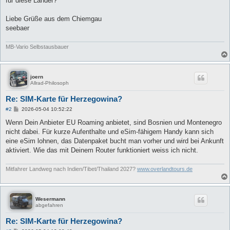
für diese Länder?
Liebe Grüße aus dem Chiemgau
seebaer
MB-Vario Selbstausbauer
joern
Allrad-Philosoph
Re: SIM-Karte für Herzegowina?
B
#2
2026-05-04 10:52:22
e
i
Wenn Dein Anbieter EU Roaming anbietet, sind Bosnien und Montenegro
t
nicht dabei. Für kurze Aufenthalte und eSim-fähigem Handy kann sich
r
a
eine eSim lohnen, das Datenpaket bucht man vorher und wird bei Ankunft
g
aktiviert. Wie das mit Deinem Router funktioniert weiss ich nicht.
Mitfahrer Landweg nach Indien/Tibet/Thailand 2027?
www.overlandtours.de
Wesermann
abgefahren
Re: SIM-Karte für Herzegowina?