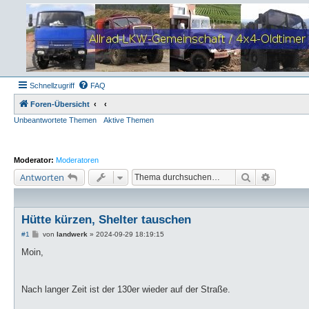
Schnellzugriff
FAQ
Foren-Übersicht
Unbeantwortete Themen
Aktive Themen
Moderator:
Moderatoren
Suche
Erweiter
Antworten
Hütte kürzen, Shelter tauschen
B
#1
von
landwerk
»
2024-09-29 18:19:15
e
i
Moin,
t
r
a
g
Nach langer Zeit ist der 130er wieder auf der Straße.