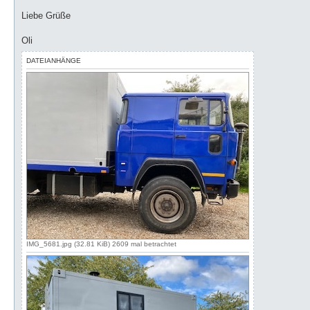
Liebe Grüße
Oli
DATEIANHÄNGE
IMG_5681.jpg (32.81 KiB) 2609 mal betrachtet