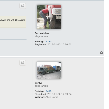
c
h
o
b
e
n
2024-09-29 18:19:15
Fernwehbus
abgefahren
Beiträge:
2285
Registriert:
2019-01-13 15:30:01
N
a
c
h
o
b
e
n
pshtw
abgefahren
Beiträge:
2413
Registriert:
2013-01-26 17:59:24
Wohnort:
Altes Land