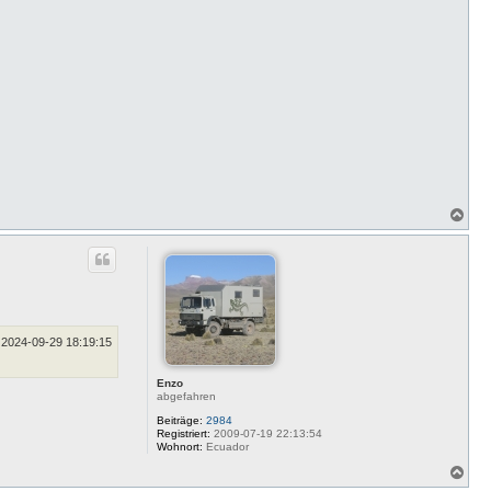
N
a
c
h
o
b
e
n
2024-09-29 18:19:15
Enzo
abgefahren
Beiträge:
2984
Registriert:
2009-07-19 22:13:54
Wohnort:
Ecuador
N
a