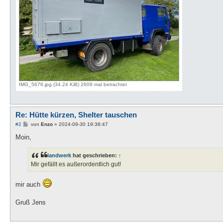
IMG_5676.jpg (34.24 KiB) 2609 mal betrachtet
Re: Hütte kürzen, Shelter tauschen
B
#2
von
Enzo
»
2024-09-30 19:38:47
e
i
Moin,
t
r
a
landwerk
hat geschrieben:
↑
g
Mir gefällt es außerordentlich gut!
mir auch
Gruß Jens