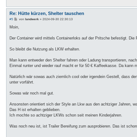
Re: Hütte kürzen, Shelter tauschen
B
#5
von
landwerk
»
2024-09-30 22:30:13
e
i
Moin,
t
r
a
Der Container wird mittels Containerloks auf der Pritsche befestigt. Die P
g
So bleibt die Nutzung als LKW erhalten.
Man kann entweder den Shelter fahren oder Ladung transportieren, na
Einmal runter und wieder rauf macht er für 50 € Kaffeekasse. Da kann
Natürlich wär sowas auch ziemlich cool oder irgendein Gestell, dass 
unter vorfährt.
Sowas wär noch mal gut.
Ansonsten orientiert sich der Style an Lkw aus den achtziger Jahren, wa
Das H ist erhalten geblieben.
Ich mochte so achtziger LKWs schon seit meinen Kinderjahren.
Was noch neu ist, ist Trailer Bereifung zum ausprobieren. Das ist sc