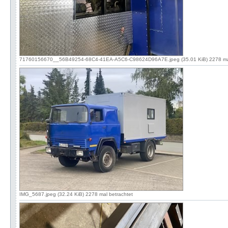
71760156670__56B49254-68C4-41EA-A5C6-C98624D96A7E.jpeg (35.01 KiB) 2278 mal
IMG_5687.jpeg (32.24 KiB) 2278 mal betrachtet