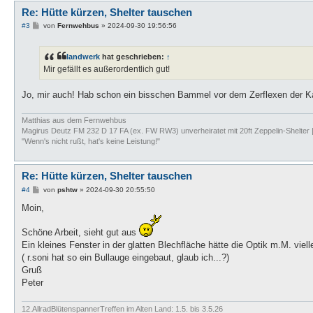
Re: Hütte kürzen, Shelter tauschen
B
#3
von
Fernwehbus
»
2024-09-30 19:56:56
e
i
t
landwerk
hat geschrieben:
↑
r
a
Mir gefällt es außerordentlich gut!
g
Jo, mir auch! Hab schon ein bisschen Bammel vor dem Zerflexen der Ka
Matthias aus dem Fernwehbus
Magirus Deutz FM 232 D 17 FA (ex. FW RW3) unverheiratet mit 20ft Zeppelin-Shelter 
"Wenn's nicht rußt, hat's keine Leistung!"
Re: Hütte kürzen, Shelter tauschen
B
#4
von
pshtw
»
2024-09-30 20:55:50
e
i
Moin,
t
r
Schöne Arbeit, sieht gut aus
a
g
Ein kleines Fenster in der glatten Blechfläche hätte die Optik m.M. viel
( r.soni hat so ein Bullauge eingebaut, glaub ich...?)
Gruß
Peter
12.AllradBlütenspannerTreffen im Alten Land: 1.5. bis 3.5.26