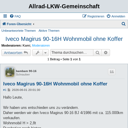
Allrad-LKW-Gemeinschaft
FAQ
Registrieren
Anmelden
S
Foren-Übersicht
Unbeantwortete Themen
Aktive Themen
u
Iveco Magirus 90-16H Wohnmobil ohne Koffer
c
h
Moderatoren:
Kami
,
Moderatoren
e
Suche
Erweiterte 
Antworten
1 Beitrag • Seite
1
von
1
bambam 90-16
Schrauber
Iveco Magirus 90-16H Wohnmobil ohne Koffer
B
#1
2026-06-01 20:01:30
e
i
Hallo Leute,
t
r
a
Wir haben uns entschieden uns zu verändern.
g
Daher werden wir den Iveco Magirus 90-16 BJ 4/1986 mit ca. 115.000km
verkaufen.
Wohnmobil H > 2,8t