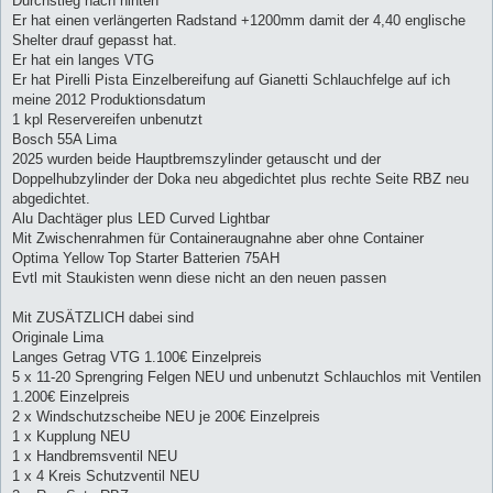
Durchstieg nach hinten
Er hat einen verlängerten Radstand +1200mm damit der 4,40 englische
Shelter drauf gepasst hat.
Er hat ein langes VTG
Er hat Pirelli Pista Einzelbereifung auf Gianetti Schlauchfelge auf ich
meine 2012 Produktionsdatum
1 kpl Reservereifen unbenutzt
Bosch 55A Lima
2025 wurden beide Hauptbremszylinder getauscht und der
Doppelhubzylinder der Doka neu abgedichtet plus rechte Seite RBZ neu
abgedichtet.
Alu Dachtäger plus LED Curved Lightbar
Mit Zwischenrahmen für Containeraugnahne aber ohne Container
Optima Yellow Top Starter Batterien 75AH
Evtl mit Staukisten wenn diese nicht an den neuen passen
Mit ZUSÄTZLICH dabei sind
Originale Lima
Langes Getrag VTG 1.100€ Einzelpreis
5 x 11-20 Sprengring Felgen NEU und unbenutzt Schlauchlos mit Ventilen
1.200€ Einzelpreis
2 x Windschutzscheibe NEU je 200€ Einzelpreis
1 x Kupplung NEU
1 x Handbremsventil NEU
1 x 4 Kreis Schutzventil NEU