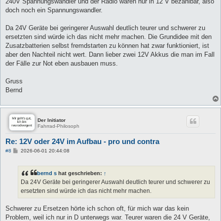
240V Spannungswandler und der Radio waren nur in 12 V bezahlbar, also
doch noch ein Spannungswandler.
Da 24V Geräte bei geringerer Auswahl deutlich teurer und schwerer zu
ersetzten sind würde ich das nicht mehr machen. Die Grundidee mit den
Zusatzbatterien selbst fremdstarten zu können hat zwar funktioniert, ist
aber den Nachteil nicht wert. Dann lieber zwei 12V Akkus die man im Fall
der Fälle zur Not eben ausbauen muss.
Gruss
Bernd
Der Initiator
Fahrrad-Philosoph
Re: 12V oder 24V im Aufbau - pro und contra
B
#8
2026-06-01 20:44:08
e
i
t
bernd s
hat geschrieben:
↑
r
a
Da 24V Geräte bei geringerer Auswahl deutlich teurer und schwerer zu
g
ersetzten sind würde ich das nicht mehr machen.
Schwerer zu Ersetzen hörte ich schon oft, für mich war das kein
Problem, weil ich nur in D unterwegs war. Teurer waren die 24 V Geräte,