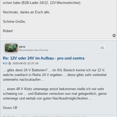
schon habe (B2B-Lader 24/12, 12V-Wechselrichter).
Nochmals, danke.an Euch alle,
Schöne Grüße,
Robert
Ulf H
Rauchsäule des Forums
Re: 12V oder 24V im Aufbau - pro und contra
B
#15
2026-06-02 22:37:18
e
i
... gibts denn 24 V Batterien? ... im Kfz Bereich kenne ich nur 12 V,
t
welche zweifach in Reihe 24 V ergeben ... diese gibts sehr verbreitet
r
a
unterwehs nachzukaufen ...
g
... einen 48 V Klotz unterwegs erstzt bekommen stelle ich mir sehr
schwierig vor ... und Batterien verrecken nun mal gelegentlich, gerne
unterwegs und weitab von guten Nachkaufmöglichkeiten ...
Gruss Ulf