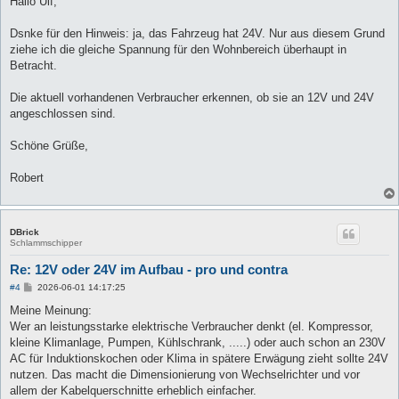
Hallo Ulf,
t
r
a
Dsnke für den Hinweis: ja, das Fahrzeug hat 24V. Nur aus diesem Grund
g
ziehe ich die gleiche Spannung für den Wohnbereich überhaupt in
Betracht.
Die aktuell vorhandenen Verbraucher erkennen, ob sie an 12V und 24V
angeschlossen sind.
Schöne Grüße,
Robert
DBrick
Schlammschipper
Re: 12V oder 24V im Aufbau - pro und contra
B
#4
2026-06-01 14:17:25
e
i
Meine Meinung:
t
Wer an leistungsstarke elektrische Verbraucher denkt (el. Kompressor,
r
a
kleine Klimanlage, Pumpen, Kühlschrank, .....) oder auch schon an 230V
g
AC für Induktionskochen oder Klima in spätere Erwägung zieht sollte 24V
nutzen. Das macht die Dimensionierung von Wechselrichter und vor
allem der Kabelquerschnitte erheblich einfacher.