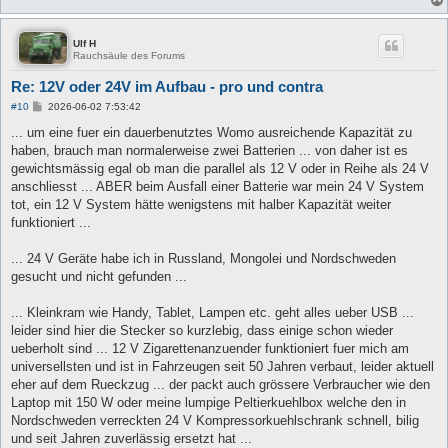
Ulf H
Rauchsäule des Forums
Re: 12V oder 24V im Aufbau - pro und contra
B
#10
2026-06-02 7:53:42
e
i
... um eine fuer ein dauerbenutztes Womo ausreichende Kapazität zu
t
haben, brauch man normalerweise zwei Batterien ... von daher ist es
r
a
gewichtsmässig egal ob man die parallel als 12 V oder in Reihe als 24 V
g
anschliesst ... ABER beim Ausfall einer Batterie war mein 24 V System
tot, ein 12 V System hätte wenigstens mit halber Kapazität weiter
funktioniert ...
... 24 V Geräte habe ich in Russland, Mongolei und Nordschweden
gesucht und nicht gefunden ...
... Kleinkram wie Handy, Tablet, Lampen etc. geht alles ueber USB ...
leider sind hier die Stecker so kurzlebig, dass einige schon wieder
ueberholt sind ... 12 V Zigarettenanzuender funktioniert fuer mich am
universellsten und ist in Fahrzeugen seit 50 Jahren verbaut, leider aktuell
eher auf dem Rueckzug ... der packt auch grössere Verbraucher wie den
Laptop mit 150 W oder meine lumpige Peltierkuehlbox welche den in
Nordschweden verreckten 24 V Kompressorkuehlschrank schnell, bilig
und seit Jahren zuverlässig ersetzt hat ...