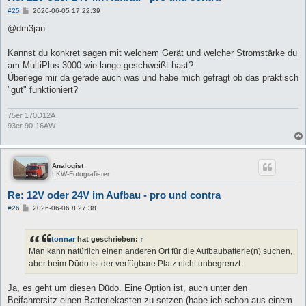
B
#25
2026-06-05 17:22:39
e
i
@dm3jan
t
r
a
Kannst du konkret sagen mit welchem Gerät und welcher Stromstärke du
g
am MultiPlus 3000 wie lange geschweißt hast?
Überlege mir da gerade auch was und habe mich gefragt ob das praktisch
"gut" funktioniert?
75er 170D12A
93er 90-16AW
Analogist
LKW-Fotografierer
Re: 12V oder 24V im Aufbau - pro und contra
B
#26
2026-06-06 8:27:38
e
i
t
tonnar
hat geschrieben:
↑
r
a
Man kann natürlich einen anderen Ort für die Aufbaubatterie(n) suchen,
g
aber beim Düdo ist der verfügbare Platz nicht unbegrenzt.
Ja, es geht um diesen Düdo. Eine Option ist, auch unter den
Beifahrersitz einen Batteriekasten zu setzen (habe ich schon aus einem