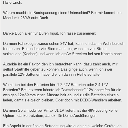
Hallo Erich,
Warum macht die Bordspannung einen Unterschied? Bei mir kommt ein
Modul mit 260W aufs Dach
Danke Euch allen für Euren Input. Ich fasse zusammen:
Da mein Fahrzeug sowieso schon 24V hat, kann ich das im Wohnbereich
fortsetzen. Besonders viel Sinn macht es, wenn ich viel Strom
verbrauche (Kochen) und wenn ich große Strecken bei sen Kabeln habe.
Autarkie ist ein Faktor, den ich betrachten kann, dazu zählt auch, mir
selbst Starthilfe geben zu können. Das ginge auch, wenn ich zwei
parallele 12V-Batterien habe, die ich dann in Reihe schalte.
Womit ich bei den Batterien bin: 1-2 24V-Batterien oder 2-4 12V-
Batterien? Bei letzteren könnte ich "zwischendrin" 12V abgreifen für die
wenigen 12V-Verbraucher. Müsste halt ab und zu die Batterien einzeln
laden, damit sie gleich bleiben. Oder doch mit DCDC-Wandlern arbeiten.
Da mein Solarmodul bei Pmax 31,1V liefert, ist die 48V-Lösung keine
Option - danke trotzdem, Janek, für Deine Ausführungen.
Ein Aspekt in der finalen Betrachtung wird auch sein, welche Geräte ich