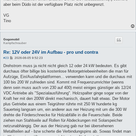
aber beim Düdo ist der verfügbare Platz nicht unbegrenzt.
VG
Tino
Gogomobil
Kampfschrauber
Re: 12V oder 24V im Aufbau - pro und contra
B
#23
2026-06-05 9:52:23
e
i
Drehstrom muss ja nicht nicht gleich 12 oder 24 kW bedeuten. Es gibt
t
durchaus öfter billige bis kostenlose Motorgetriebeeinheiten die man für
r
a
Aufzüge, Ein/Ausfahrplattformen... verwenden kann und die durchaus mit
g
100 bis 200 W zufrieden sind. Kommt mit Frequenzumrichter (wenns
denn sein muss auch von 230 auf 400) meist einiges günstiger als 12/24
VDC Antriebe als "Spezialausführung". Holzspalter ginge sogar von der
Kraft her mit den 200W direkt mechanisch, dauert halt etwas. Der Motor
plus Getriebe aus einem Teigrührer rührte mit 250 W hunderte kg
Sauerteig langsam um, ein anderer aus ner Heizung mit um die 300 W
drehte die Förderschnecke für Holzabfälle in die Feuerschale. Beide
ziehen nun Stahlseile auf Rollen für Abdeckungen mit Solarspeicher
netzunabhängig. Der aus der Heizung gab nur bei übersehenen
Metallteilen auf - bzw scherte die Verbindungspins ab. Sowas findet man