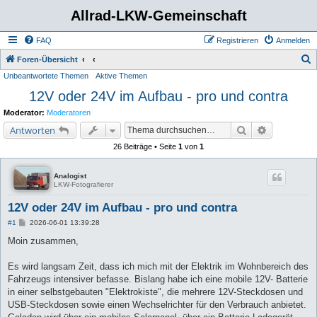
Allrad-LKW-Gemeinschaft
FAQ
Registrieren
Anmelden
S
Foren-Übersicht
Unbeantwortete Themen
Aktive Themen
u
12V oder 24V im Aufbau - pro und contra
c
h
Moderator:
Moderatoren
e
Suche
Erweiterte 
Antworten
26 Beiträge • Seite
1
von
1
Analogist
LKW-Fotografierer
12V oder 24V im Aufbau - pro und contra
B
#1
2026-06-01 13:39:28
e
i
Moin zusammen,
t
r
a
Es wird langsam Zeit, dass ich mich mit der Elektrik im Wohnbereich des
g
Fahrzeugs intensiver befasse. Bislang habe ich eine mobile 12V- Batterie
in einer selbstgebauten "Elektrokiste", die mehrere 12V-Steckdosen und
USB-Steckdosen sowie einen Wechselrichter für den Verbrauch anbietet.