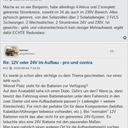
e
i
Mache es so wie Benjamin, habe allerdings 4 Akkus und 2 komplett
t
getrennte Stromkreise, sowohl im 24 als auch im 230V Bereich. Alles
r
a
pyhsisch getrennt, von den Solarzellen über 2 Solarladeregler, 2 Fi/LS
g
Sicherungen, 2 Wechselrichter, 2 Stromkreise 24V und 230V. Ist
gewichts-, geld- und volumentechnisch kein riesiger Mehraufwand, ergibt
dafür ECHTE Redundanz.
tonnar
abgefahren
Re: 12V oder 24V im Aufbau - pro und contra
B
#22
2026-06-04 7:14:31
e
i
Es wurde ja schon alles wichtige zu dem Thema geschrieben, nur eines
t
fehlt noch:
r
a
Wieviel Platz steht für die Batterien zur Verfügung?
g
Auf dem Avatarbild sehe ich einen Düdo. Geht's um den? Wenn ja, dann
besitzt das Fahrzeug einen Batteriekasten unter dem Fahrersitz,in den
zwei Starter und eine Aufbaubatterie passen (+ Laderegler + weitere
Kleintechnik). Für mich der perfekte Ort für diese Komponenten (belüftet,
Kabeldurchführungen teilweise vorhanden, etc.). Bei "normalen" 12V
Batterien reicht das aber nicht für ein getrenntes 24V-System. Es
bräuchte also eine 24V Batterie mit den passenden Maßen.
Man kann natürlich einen anderen Ort für die Aufbaubatterie(n) suchen,