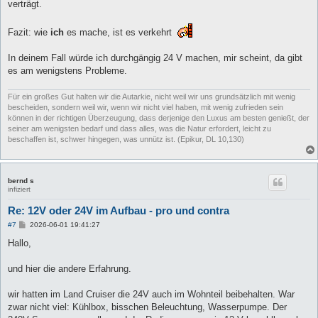
verträgt.
Fazit: wie
ich
es mache, ist es verkehrt
In deinem Fall würde ich durchgängig 24 V machen, mir scheint, da gibt
es am wenigstens Probleme.
Für ein großes Gut halten wir die Autarkie, nicht weil wir uns grundsätzlich mit wenig
bescheiden, sondern weil wir, wenn wir nicht viel haben, mit wenig zufrieden sein
können in der richtigen Überzeugung, dass derjenige den Luxus am besten genießt, der
seiner am wenigsten bedarf und dass alles, was die Natur erfordert, leicht zu
beschaffen ist, schwer hingegen, was unnütz ist. (Epikur, DL 10,130)
bernd s
infiziert
Re: 12V oder 24V im Aufbau - pro und contra
B
#7
2026-06-01 19:41:27
e
i
Hallo,
t
r
a
und hier die andere Erfahrung.
g
wir hatten im Land Cruiser die 24V auch im Wohnteil beibehalten. War
zwar nicht viel: Kühlbox, bisschen Beleuchtung, Wasserpumpe. Der