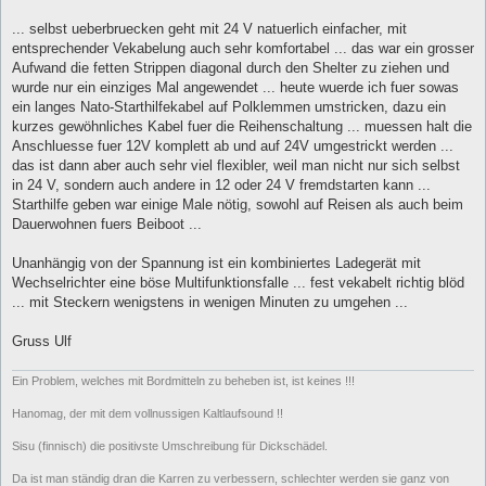
... selbst ueberbruecken geht mit 24 V natuerlich einfacher, mit
entsprechender Vekabelung auch sehr komfortabel ... das war ein grosser
Aufwand die fetten Strippen diagonal durch den Shelter zu ziehen und
wurde nur ein einziges Mal angewendet ... heute wuerde ich fuer sowas
ein langes Nato-Starthilfekabel auf Polklemmen umstricken, dazu ein
kurzes gewöhnliches Kabel fuer die Reihenschaltung ... muessen halt die
Anschluesse fuer 12V komplett ab und auf 24V umgestrickt werden ...
das ist dann aber auch sehr viel flexibler, weil man nicht nur sich selbst
in 24 V, sondern auch andere in 12 oder 24 V fremdstarten kann ...
Starthilfe geben war einige Male nötig, sowohl auf Reisen als auch beim
Dauerwohnen fuers Beiboot ...
Unanhängig von der Spannung ist ein kombiniertes Ladegerät mit
Wechselrichter eine böse Multifunktionsfalle ... fest vekabelt richtig blöd
... mit Steckern wenigstens in wenigen Minuten zu umgehen ...
Gruss Ulf
Ein Problem, welches mit Bordmitteln zu beheben ist, ist keines !!!
Hanomag, der mit dem vollnussigen Kaltlaufsound !!
Sisu (finnisch) die positivste Umschreibung für Dickschädel.
Da ist man ständig dran die Karren zu verbessern, schlechter werden sie ganz von