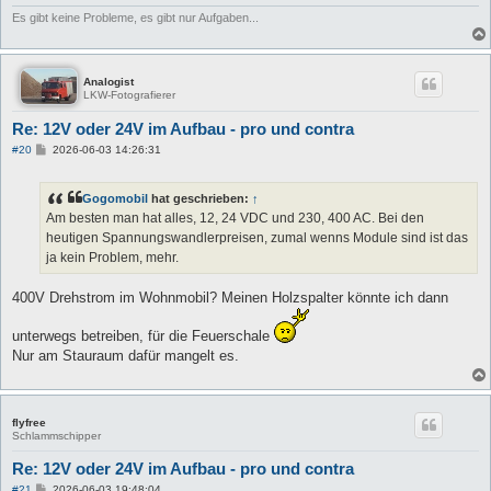
Es gibt keine Probleme, es gibt nur Aufgaben...
Analogist
LKW-Fotografierer
Re: 12V oder 24V im Aufbau - pro und contra
B
#20
2026-06-03 14:26:31
e
i
t
Gogomobil
hat geschrieben:
↑
r
a
Am besten man hat alles, 12, 24 VDC und 230, 400 AC. Bei den
g
heutigen Spannungswandlerpreisen, zumal wenns Module sind ist das
ja kein Problem, mehr.
400V Drehstrom im Wohnmobil? Meinen Holzspalter könnte ich dann
unterwegs betreiben, für die Feuerschale
Nur am Stauraum dafür mangelt es.
flyfree
Schlammschipper
Re: 12V oder 24V im Aufbau - pro und contra
B
#21
2026-06-03 19:48:04