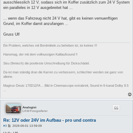
ausschliesslich 12 V, sodass sich im Koffer zusätzlich zum 24 V System
ein paralleles in 12 V ausgebreitet hat ...
... wenn das Fahrzeug nicht 24 V hat, gibt es keinen vernuenftigen
Grund, im Koffer damit anzufangen ...
Gruss Ulf
Ein Problem, welches mit Bordmitteln zu beheben ist, ist keines !!!
Hanomag, der mit dem vollnussigen Kaltlaufsound !!
Sisu (finnisch) die positivste Umschreibung für Dickschädel.
Da ist man ständig dran die Karren zu verbessern, schlechter werden sie ganz von
alleine.
Magirus-Deutz 170D11FA ... Bild in Cinemascope extrabreit, Sound in 6-kanal Dolby 8.5
...
Analogist
LKW-Fotografierer
Re: 12V oder 24V im Aufbau - pro und contra
B
#3
2026-06-01 13:59:09
e
i