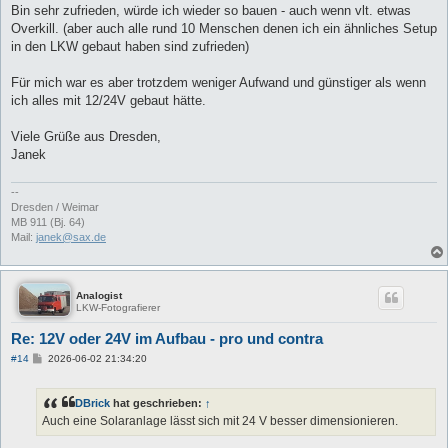
Bin sehr zufrieden, würde ich wieder so bauen - auch wenn vlt. etwas
Overkill. (aber auch alle rund 10 Menschen denen ich ein ähnliches Setup
in den LKW gebaut haben sind zufrieden)
Für mich war es aber trotzdem weniger Aufwand und günstiger als wenn
ich alles mit 12/24V gebaut hätte.
Viele Grüße aus Dresden,
Janek
--
Dresden / Weimar
MB 911 (Bj. 64)
Mail:
janek@sax.de
Analogist
LKW-Fotografierer
Re: 12V oder 24V im Aufbau - pro und contra
B
#14
2026-06-02 21:34:20
e
i
t
DBrick
hat geschrieben:
↑
r
a
Auch eine Solaranlage lässt sich mit 24 V besser dimensionieren.
g