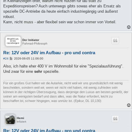
in Kleinanzeigen öfter, warum nicht nutzen für lau statt zu
Expeditionspreisen? Auch unterwegs gibts sowas eher als Ersatz als
spezielle DC-Antriebe da heute einfach industriegängig und äußerst
robust.
Kann, nicht muss - aber flexibel sein war schon immer von Vorteil.
Der Initiator
Fahrrad-Philosoph
Re: 12V oder 24V im Aufbau - pro und contra
B
#24
2026-06-05 11:06:00
e
i
Also, ich halte eher 400 V im Wohnmobil für eine "Spezialausführung".
t
Und zwar für eine
sehr
spezielle.
r
a
g
Für ein großes Gut halten wir die Autarkie, nicht weil wir uns grundsätzlich mit wenig
bescheiden, sondern weil wir, wenn wir nicht viel haben, mit wenig zufrieden sein
können in der richtigen Überzeugung, dass derjenige den Luxus am besten genießt, der
seiner am wenigsten bedarf und dass alles, was die Natur erfordert, leicht zu
beschaffen ist, schwer hingegen, was unnütz ist. (Epikur, DL 10,130)
Hemi
infiziert
Re: 12V oder 24V im Aufbau - pro und contra