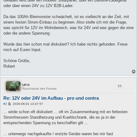
Geladen wird über ein mobiles Solarpanel, über ein Batterie-Ladegerät
oder über einen 24V zu 12V B2B-Lader.
Da das 100Ah Bleimonster schwächelt, ist es vielleicht an der Zeit, mit
einem festen Strom-Einbau zu beginnen. Also stelle ich mir die Frage,
was spricht für 12V im Wohnbereich, was für 24V und was gegen die eine
oder die andere Spannung.
Wurde das hier schon mal diskutiert? Ich habe nichts gefunden. Freue
mich auf Euren Input.
Schöne Grüße,
Robert
Ulf H
Rauchsäule des Forums
Re: 12V oder 24V im Aufbau - pro und contra
B
#2
2026-06-01 13:47:57
e
i
... wirde schon oft diskutiert ... oft im Zusammenhang mit en fettesten
t
Stromfressern Standheizung und Kuehlschrank, die es ja in der
r
a
entsprechenden Spannung zu beschaffen gilt ...
g
... unterwegs nachgekaufte / erstzte Geräte waren bei mir fast