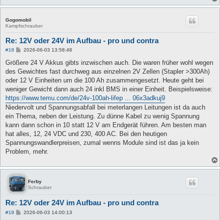
Gogomobil
Kampfschrauber
Re: 12V oder 24V im Aufbau - pro und contra
B
#18
2026-06-03 13:58:48
e
i
Größere 24 V Akkus gibts inzwischen auch. Die waren früher wohl wegen
t
des Gewichtes fast durchweg aus einzelnen 2V Zellen (Stapler >300Ah)
r
a
oder 12 V Einheiten um die 100 Ah zusammengesetzt. Heute geht bei
g
weniger Gewicht dann auch 24 inkl BMS in einer Einheit. Beispielsweise:
https://www.temu.com/de/24v-100ah-lifep ... 06x3adkuj9
Niedervolt und Spannungsabfall bei meterlangen Leitungen ist da auch
ein Thema, neben der Leistung. Zu dünne Kabel zu wenig Spannung
kann dann schon in 10 statt 12 V am Endgerät führen. Am besten man
hat alles, 12, 24 VDC und 230, 400 AC. Bei den heutigen
Spannungswandlerpreisen, zumal wenns Module sind ist das ja kein
Problem, mehr.
Ferby
Schrauber
Re: 12V oder 24V im Aufbau - pro und contra
B
#19
2026-06-03 14:00:13
e