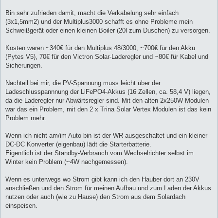
Bin sehr zufrieden damit, macht die Verkabelung sehr einfach
(3x1,5mm2) und der Multiplus3000 schafft es ohne Probleme mein
Schweißgerät oder einen kleinen Boiler (20l zum Duschen) zu versorgen.
Kosten waren ~340€ für den Multiplus 48/3000, ~700€ für den Akku
(Pytes V5), 70€ für den Victron Solar-Laderegler und ~80€ für Kabel und
Sicherungen.
Nachteil bei mir, die PV-Spannung muss leicht über der
Ladeschlusspannnung der LiFePO4-Akkus (16 Zellen, ca. 58,4 V) liegen,
da die Laderegler nur Abwärtsregler sind. Mit den alten 2x250W Modulen
war das ein Problem, mit den 2 x Trina Solar Vertex Modulen ist das kein
Problem mehr.
Wenn ich nicht am/im Auto bin ist der WR ausgeschaltet und ein kleiner
DC-DC Konverter (eigenbau) lädt die Starterbatterie.
Eigentlich ist der Standby-Verbrauch vom Wechselrichter selbst im
Winter kein Problem (~4W nachgemessen).
Wenn es unterwegs wo Strom gibt kann ich den Hauber dort an 230V
anschließen und den Strom für meinen Aufbau und zum Laden der Akkus
nutzen oder auch (wie zu Hause) den Strom aus dem Solardach
einspeisen.