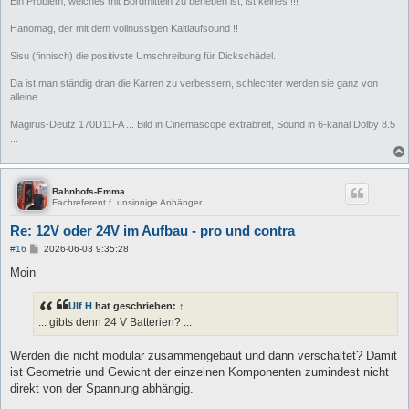
Ein Problem, welches mit Bordmitteln zu beheben ist, ist keines !!!
Hanomag, der mit dem vollnussigen Kaltlaufsound !!
Sisu (finnisch) die positivste Umschreibung für Dickschädel.
Da ist man ständig dran die Karren zu verbessern, schlechter werden sie ganz von
alleine.
Magirus-Deutz 170D11FA ... Bild in Cinemascope extrabreit, Sound in 6-kanal Dolby 8.5
...
Bahnhofs-Emma
Fachreferent f. unsinnige Anhänger
Re: 12V oder 24V im Aufbau - pro und contra
B
#16
2026-06-03 9:35:28
e
i
Moin
t
r
a
Ulf H
hat geschrieben:
↑
g
... gibts denn 24 V Batterien? ...
Werden die nicht modular zusammengebaut und dann verschaltet? Damit
ist Geometrie und Gewicht der einzelnen Komponenten zumindest nicht
direkt von der Spannung abhängig.