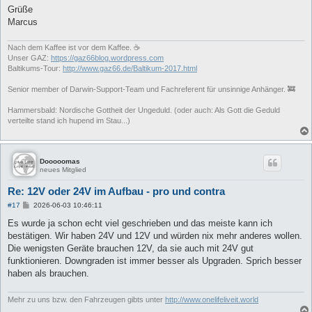
Grüße
Marcus
Nach dem Kaffee ist vor dem Kaffee. ☕
Unser GAZ:
https://gaz66blog.wordpress.com
Baltikums-Tour:
http://www.gaz66.de/Baltikum-2017.html
Senior member of Darwin-Support-Team und Fachreferent für unsinnige Anhänger. 🚒
Hammersbald: Nordische Gottheit der Ungeduld. (oder auch: Als Gott die Geduld
verteilte stand ich hupend im Stau...)
Dooooomas
neues Mitglied
Re: 12V oder 24V im Aufbau - pro und contra
B
#17
2026-06-03 10:46:11
e
i
Es wurde ja schon echt viel geschrieben und das meiste kann ich
t
bestätigen. Wir haben 24V und 12V und würden nix mehr anderes wollen.
r
a
Die wenigsten Geräte brauchen 12V, da sie auch mit 24V gut
g
funktionieren. Downgraden ist immer besser als Upgraden. Sprich besser
haben als brauchen.
Mehr zu uns bzw. den Fahrzeugen gibts unter
http://www.onelifeliveit.world