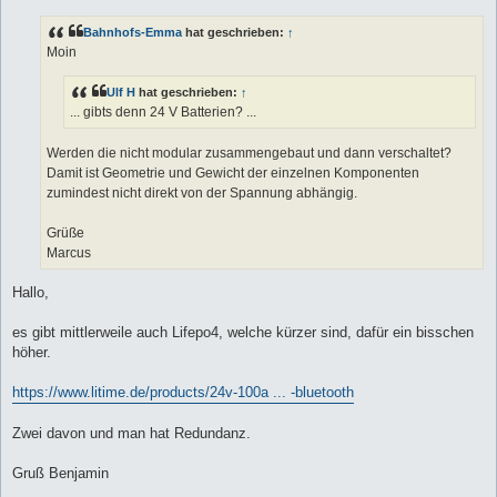
i
t
Bahnhofs-Emma
hat geschrieben:
↑
r
a
Moin
g
Ulf H
hat geschrieben:
↑
... gibts denn 24 V Batterien? ...
Werden die nicht modular zusammengebaut und dann verschaltet?
Damit ist Geometrie und Gewicht der einzelnen Komponenten
zumindest nicht direkt von der Spannung abhängig.
Grüße
Marcus
Hallo,
es gibt mittlerweile auch Lifepo4, welche kürzer sind, dafür ein bisschen
höher.
https://www.litime.de/products/24v-100a ... -bluetooth
Zwei davon und man hat Redundanz.
Gruß Benjamin