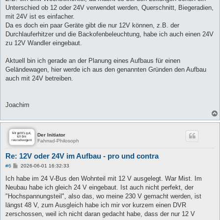
Unterschied ob 12 oder 24V verwendet werden, Querschnitt, Biegeradien,
mit 24V ist es einfacher.
Da es doch ein paar Geräte gibt die nur 12V können, z.B. der
Durchlauferhitzer und die Backofenbeleuchtung, habe ich auch einen 24V
zu 12V Wandler eingebaut.
Aktuell bin ich gerade an der Planung eines Aufbaus für einen
Geländewagen, hier werde ich aus den genannten Gründen den Aufbau
auch mit 24V betreiben.
Joachim
Der Initiator
Fahrrad-Philosoph
Re: 12V oder 24V im Aufbau - pro und contra
B
#6
2026-06-01 16:32:33
e
i
Ich habe im 24 V-Bus den Wohnteil mit 12 V ausgelegt. War Mist. Im
t
Neubau habe ich gleich 24 V eingebaut. Ist auch nicht perfekt, der
r
a
"Hochspannungsteil", also das, wo meine 230 V gemacht werden, ist
g
längst 48 V, zum Ausgleich habe ich mir vor kurzem einen DVR
zerschossen, weil ich nicht daran gedacht habe, dass der nur 12 V