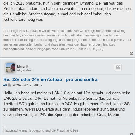
die ich 2013 brauchte, nur in sehr geringem Umfang. Bei mir war das
Problem das Laden. Ich habe eine zweite Lima eingebaut, das war schon
ein ziemlicher Arbeitsaufwand, zumal dadurch der Umbau des
Kühlerlüfters nötig war.
Für ein großes Gut halten wir die Autarkie, nicht weil wir uns grundsätzlich mit wenig
bescheiden, sondern weil wir, wenn wir nicht viel haben, mit wenig zufrieden sein
können in der richtigen Überzeugung, dass derjenige den Luxus am besten genießt, der
seiner am wenigsten bedarf und dass alles, was die Natur erfordert, leicht zu
beschaffen ist, schwer hingegen, was unnütz ist. (Epikur, DL 10,130)
MartinK
abgefahren
Re: 12V oder 24V im Aufbau - pro und contra
B
#9
2026-06-01 20:49:07
e
i
Hallo. Ich habe bei meinem LAK 1.0 alles auf 12V gehabt und dann beim
t
LAK 2.0 alles auf 24V. Es hat nur Vorteile. Alle Geräte (bis auf das
r
a
Thetford WC) gab es problemlos in 24V. Es gibt keinen Grund, keine 24V
g
zu nehmen. Wenn Du Geräte aus dem Industriebereich zur Steuerung
verwenden willst, ist 24V die Spannung der Industrie. Gruß, Martin
--
Hauptsache man ist gesund und die Frau hat Arbeit