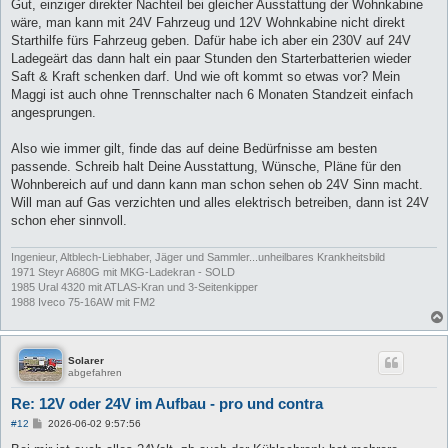
Gut, einziger direkter Nachteil bei gleicher Ausstattung der Wohnkabine
wäre, man kann mit 24V Fahrzeug und 12V Wohnkabine nicht direkt
Starthilfe fürs Fahrzeug geben. Dafür habe ich aber ein 230V auf 24V
Ladegeärt das dann halt ein paar Stunden den Starterbatterien wieder
Saft & Kraft schenken darf. Und wie oft kommt so etwas vor? Mein
Maggi ist auch ohne Trennschalter nach 6 Monaten Standzeit einfach
angesprungen.
Also wie immer gilt, finde das auf deine Bedürfnisse am besten
passende. Schreib halt Deine Ausstattung, Wünsche, Pläne für den
Wohnbereich auf und dann kann man schon sehen ob 24V Sinn macht.
Will man auf Gas verzichten und alles elektrisch betreiben, dann ist 24V
schon eher sinnvoll.
Ingenieur, Altblech-Liebhaber, Jäger und Sammler...unheilbares Krankheitsbild
1971 Steyr A680G mit MKG-Ladekran - SOLD
1985 Ural 4320 mit ATLAS-Kran und 3-Seitenkipper
1988 Iveco 75-16AW mit FM2
Solarer
abgefahren
Re: 12V oder 24V im Aufbau - pro und contra
B
#12
2026-06-02 9:57:56
e
i