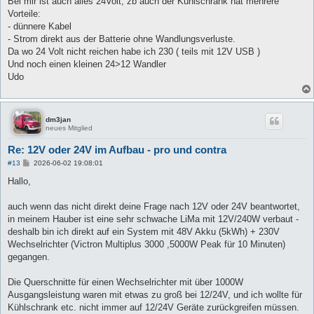
Bei mir ist auch alles 24Volt, zb auch der Kühlschrank hat mehrere
t
Vorteile:
r
a
- dünnere Kabel
g
- Strom direkt aus der Batterie ohne Wandlungsverluste.
Da wo 24 Volt nicht reichen habe ich 230 ( teils mit 12V USB )
Und noch einen kleinen 24>12 Wandler
Udo
dm3jan
neues Mitglied
Re: 12V oder 24V im Aufbau - pro und contra
B
#13
2026-06-02 19:08:01
e
i
Hallo,
t
r
a
auch wenn das nicht direkt deine Frage nach 12V oder 24V beantwortet,
g
in meinem Hauber ist eine sehr schwache LiMa mit 12V/240W verbaut -
deshalb bin ich direkt auf ein System mit 48V Akku (5kWh) + 230V
Wechselrichter (Victron Multiplus 3000 ,5000W Peak für 10 Minuten)
gegangen.
Die Querschnitte für einen Wechselrichter mit über 1000W
Ausgangsleistung waren mit etwas zu groß bei 12/24V, und ich wollte für
Kühlschrank etc. nicht immer auf 12/24V Geräte zurückgreifen müssen.