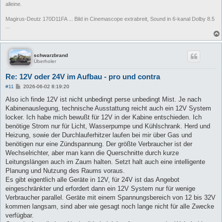
alleine.
Magirus-Deutz 170D11FA ... Bild in Cinemascope extrabreit, Sound in 6-kanal Dolby 8.5
...
schwarzbrand
Überholer
Re: 12V oder 24V im Aufbau - pro und contra
B
#11
2026-06-02 8:19:20
e
i
Also ich finde 12V ist nicht unbedingt perse unbedingt Mist. Je nach
t
Kabinenauslegung, technische Ausstattung reicht auch ein 12V System
r
a
locker. Ich habe mich bewußt für 12V in der Kabine entschieden. Ich
g
benötige Strom nur für Licht, Wasserpumpe und Kühlschrank. Herd und
Heizung, sowie der Durchlauferhitzer laufen bei mir über Gas und
benötigen nur eine Zündspannung. Der größte Verbraucher ist der
Wechselrichter, aber man kann die Querschnitte durch kurze
Leitungslängen auch im Zaum halten. Setzt halt auch eine intelligente
Planung und Nutzung des Raums voraus.
Es gibt eigentlich alle Geräte in 12V, für 24V ist das Angebot
eingeschränkter und erfordert dann ein 12V System nur für wenige
Verbraucher parallel. Geräte mit einem Spannungsbereich von 12 bis 32V
kommen langsam, sind aber wie gesagt noch lange nicht für alle Zwecke
verfügbar.