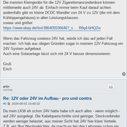
Die meisten Kleingeräte für die 12V Zigarettenanzünderdose können
mittlerweile auch 24V ab. Einfach immer beim Kauf darauf achten.
andernfalls gibt es kleine DCDC Wandler von 24 V zu 12V (die mit dem
Kühlrippengehäuse) in allen Leistungsklassen.
sowas und größer:
https://www.ebay.de/itm/386405536646?_s ... R6q4-bHQZw
Wenn das Fahrzeug sowieso 24V hat, würde ich das auf jeden Fall
machen. Ich hab aus obigen Gründen sogar in meinem 12V Fahrzeug ein
24V System aufgebaut.
Auch eine Solaranlage lässt sich mit 24 V besser dimensionieren.
Gruß
Erich
grijo
süchtig
Re: 12V oder 24V im Aufbau - pro und contra
B
#5
2026-06-01 14:40:32
e
i
Da mein LKW eh schon 24V hatte habe ich auch alles - wenn möglich -
t
auf 24V ausgelegt. Die Kabelquerschnitte sind geringer, Steckverbinder
r
a
werden weniger belastet, aus meiner Sicht hat 24V hier klare Vorteile.
g
Z.B. ein 3kw Wechselrichter, da macht es bei den Leitungen schon ein