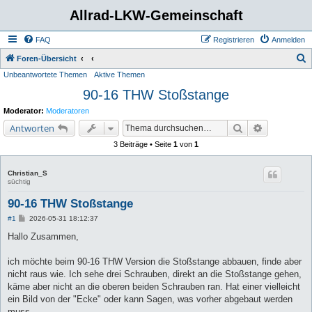
Allrad-LKW-Gemeinschaft
FAQ
Registrieren
Anmelden
S
Foren-Übersicht
Unbeantwortete Themen
Aktive Themen
u
90-16 THW Stoßstange
c
h
Moderator:
Moderatoren
e
Suche
Erweiterte 
Antworten
3 Beiträge • Seite
1
von
1
Christian_S
süchtig
90-16 THW Stoßstange
B
#1
2026-05-31 18:12:37
e
i
Hallo Zusammen,
t
r
a
ich möchte beim 90-16 THW Version die Stoßstange abbauen, finde aber
g
nicht raus wie. Ich sehe drei Schrauben, direkt an die Stoßstange gehen,
käme aber nicht an die oberen beiden Schrauben ran. Hat einer vielleicht
ein Bild von der "Ecke" oder kann Sagen, was vorher abgebaut werden
muss.