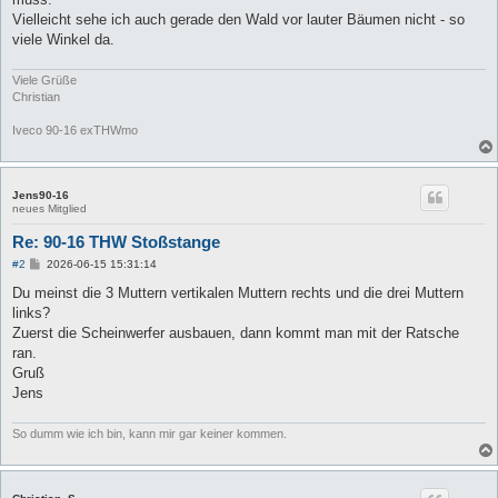
Vielleicht sehe ich auch gerade den Wald vor lauter Bäumen nicht - so
viele Winkel da.
Viele Grüße
Christian
Iveco 90-16 exTHWmo
Jens90-16
neues Mitglied
Re: 90-16 THW Stoßstange
B
#2
2026-06-15 15:31:14
e
i
Du meinst die 3 Muttern vertikalen Muttern rechts und die drei Muttern
t
links?
r
a
Zuerst die Scheinwerfer ausbauen, dann kommt man mit der Ratsche
g
ran.
Gruß
Jens
So dumm wie ich bin, kann mir gar keiner kommen.