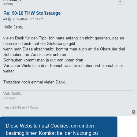
Christian_S
süchtig
Re: 90-16 THW Stoßstange
B
#3
2026-06-15 17:34:02
e
i
Hallo Jens,
t
r
a
vielen Dank für den Tipp. Ich hatte anfänglich nicht gesehen, das es
g
oben eine Leiste auf der Stoßstange gibt,
wenn man Diese abschraubt, kommt man auch an die Obere der drei
Schrauben ran. An die zwei unteren
Schrauben kommt man ja gut von unten dran.
Vor lauter Winkeln in dem Bereich wusste ich aber erst einmal nicht
weiter.
Trotzdem noch einmal vielen Dank.
Viele Grüße
Christian
Iveco 90-16 exTHWmo
Antworten
Diese Website nutzt Cookies, um dir den
3 Beiträge • Seite
1
von
1
bestmöglichen Komfort bei der Nutzung zu