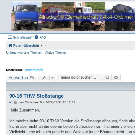
Schnellzugriff
FAQ
Foren-Übersicht
Unbeantwortete Themen
Aktive Themen
Moderator:
Moderatoren
Suche
Erweiter
Antworten
90-16 THW Stoßstange
B
#1
von
Christian_S
»
2026-05-31 18:12:37
e
i
Hallo Zusammen,
t
r
a
ich möchte beim 90-16 THW Version die Stoßstange abbauen, finde aber 
g
käme aber nicht an die oberen beiden Schrauben ran. Hat einer viellei
Vielleicht sehe ich auch gerade den Wald vor lauter Bäumen nicht - so v