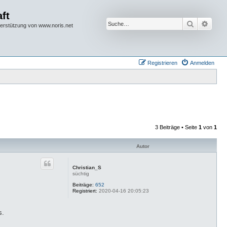
ft
Suche
Erwei
terstützung von www.noris.net
Registrieren
Anmelden
3 Beiträge • Seite
1
von
1
Autor
Christian_S
süchtig
Beiträge:
652
Registriert:
2020-04-16 20:05:23
s.