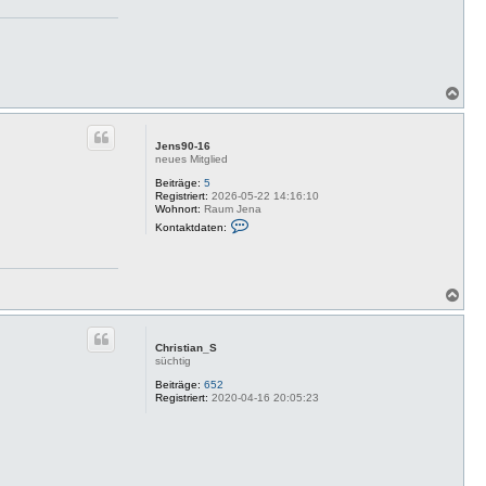
N
a
c
h
Jens90-16
o
neues Mitglied
b
e
Beiträge:
5
Registriert:
2026-05-22 14:16:10
n
Wohnort:
Raum Jena
K
Kontaktdaten:
o
n
t
a
k
N
t
a
d
c
a
t
h
Christian_S
e
o
süchtig
n
b
v
e
Beiträge:
652
o
Registriert:
2020-04-16 20:05:23
n
n
J
e
n
s
9
0