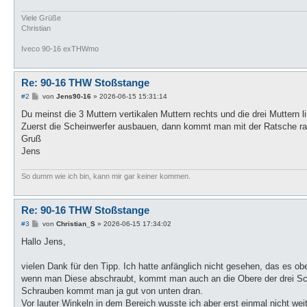
Viele Grüße
Christian
Iveco 90-16 exTHWmo
Re: 90-16 THW Stoßstange
B
#2
von
Jens90-16
»
2026-06-15 15:31:14
e
i
Du meinst die 3 Muttern vertikalen Muttern rechts und die drei Muttern l
t
Zuerst die Scheinwerfer ausbauen, dann kommt man mit der Ratsche ra
r
a
Gruß
g
Jens
So dumm wie ich bin, kann mir gar keiner kommen.
Re: 90-16 THW Stoßstange
B
#3
von
Christian_S
»
2026-06-15 17:34:02
e
i
Hallo Jens,
t
r
a
vielen Dank für den Tipp. Ich hatte anfänglich nicht gesehen, das es ob
g
wenn man Diese abschraubt, kommt man auch an die Obere der drei Sch
Schrauben kommt man ja gut von unten dran.
Vor lauter Winkeln in dem Bereich wusste ich aber erst einmal nicht weit