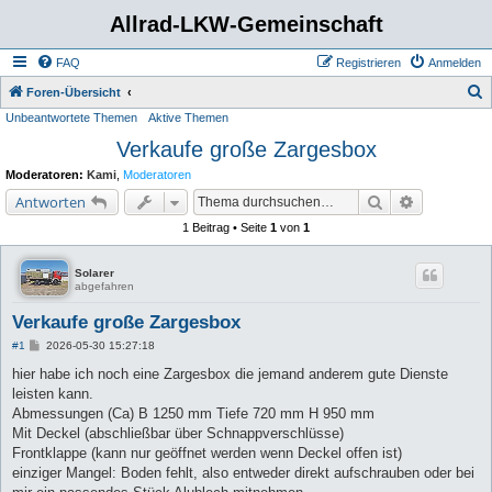
Allrad-LKW-Gemeinschaft
FAQ
Registrieren
Anmelden
S
Foren-Übersicht
Unbeantwortete Themen
Aktive Themen
u
Verkaufe große Zargesbox
c
h
Moderatoren:
Kami
,
Moderatoren
e
Suche
Erweiterte 
Antworten
1 Beitrag • Seite
1
von
1
Solarer
abgefahren
Verkaufe große Zargesbox
B
#1
2026-05-30 15:27:18
e
i
hier habe ich noch eine Zargesbox die jemand anderem gute Dienste
t
leisten kann.
r
a
Abmessungen (Ca) B 1250 mm Tiefe 720 mm H 950 mm
g
Mit Deckel (abschließbar über Schnappverschlüsse)
Frontklappe (kann nur geöffnet werden wenn Deckel offen ist)
einziger Mangel: Boden fehlt, also entweder direkt aufschrauben oder bei