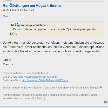
Re: Ölleitungen am Abgaskrümmer
B
#6
2026-05-29 14:18:49
e
i
Moin,
t
r
a
gero
hat geschrieben:
↑
g
... Kann ich davon ausgehen, dass das die Zylinderkopftemperatur
ist?...
Du könntest mal die Leitungen verfolgen, meistens ändern die unterwegs
die Farbe nicht. Oder nachschauen, ob ein Geber im Zylinderkopf ist und
an dem das Kabel abziehen, um zu sehen, ob sich die Anzeige ändert.
Grüße
Marcus
Nach dem Kaffee ist vor dem Kaffee. ☕
Unser GAZ:
https://gaz66blog.wordpress.com
Baltikums-Tour:
http://www.gaz66.de/Baltikum-2017.html
Senior member of Darwin-Support-Team und Fachreferent für unsinnige Anhänger. 🚒
Hammersbald: Nordische Gottheit der Ungeduld. (oder auch: Als Gott die Geduld
verteilte stand ich hupend im Stau...)