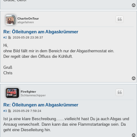
CharlieOnTour
abgefahren
Re: Ölleitungen am Abgaskrümmer
B
#2
2026-05-28 23:36:37
e
i
Hi,
t
ohne Bild fällt mir in dem Bereich nur der Abgasthermostat ein.
r
a
Der regelt über den Ölfluss die Kühlluft.
g
Gruß
Chris
Firefighter
Schlammschipper
Re: Ölleitungen am Abgaskrümmer
B
#3
2026-05-29 7:59:24
e
i
Ist ja eine klare Beschreibung.......vielleicht hast Du ja auch Abgas und
t
Ansaug verwechselt. Dann kann das eine Flammstartanlage sein. Da
r
a
geht eine Dieselleitung hin.
g