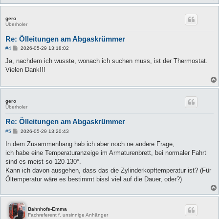
gero
Überholer
Re: Ölleitungen am Abgaskrümmer
B
#4
2026-05-29 13:18:02
e
i
Ja, nachdem ich wusste, wonach ich suchen muss, ist der Thermostat.
t
Vielen Dank!!!
r
a
g
gero
Überholer
Re: Ölleitungen am Abgaskrümmer
B
#5
2026-05-29 13:20:43
e
i
In dem Zusammenhang hab ich aber noch ne andere Frage,
t
ich habe eine Temperaturanzeige im Armaturenbrett, bei normaler Fahrt
r
a
sind es meist so 120-130°.
g
Kann ich davon ausgehen, dass das die Zylinderkopftemperatur ist? (Für
Öltemperatur wäre es bestimmt bissl viel auf die Dauer, oder?)
Bahnhofs-Emma
Fachreferent f. unsinnige Anhänger