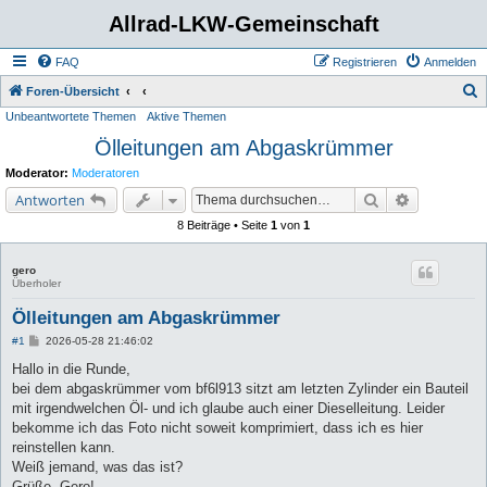
Allrad-LKW-Gemeinschaft
FAQ
Registrieren
Anmelden
S
Foren-Übersicht
Unbeantwortete Themen
Aktive Themen
u
Ölleitungen am Abgaskrümmer
c
h
Moderator:
Moderatoren
e
Suche
Erweiterte 
Antworten
8 Beiträge • Seite
1
von
1
gero
Überholer
Ölleitungen am Abgaskrümmer
B
#1
2026-05-28 21:46:02
e
i
Hallo in die Runde,
t
bei dem abgaskrümmer vom bf6l913 sitzt am letzten Zylinder ein Bauteil
r
a
mit irgendwelchen Öl- und ich glaube auch einer Dieselleitung. Leider
g
bekomme ich das Foto nicht soweit komprimiert, dass ich es hier
reinstellen kann.
Weiß jemand, was das ist?
Grüße, Gero!