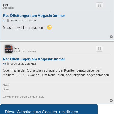
gero
Überholer
Re: Ölleitungen am Abgaskrümmer
B
#7
2026-05-29 16:09:56
e
i
Muss ich wohl mal machen....
t
r
a
g
lura
Säule des Forums
Re: Ölleitungen am Abgaskrümmer
B
#8
2026-05-29 22:07:12
e
i
Oder mal in den Schaltplan schauen. Bei Kopftemperaturgeber bei
t
meinem 6BFL913 war ca. 1 m Kabel dran, aber nirgends angeschlossen.
r
a
g
Gruß
Bernd
Gewinne Zeit durch Langsamkeit
Antworten
Diese Website nutzt Cookies, um dir den