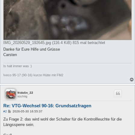
IMG_20260529_192645.jpg (116.4 KiB) 815 mal betrachtet
Danke für Eure Hilfe und Grüsse
Carsten
Is halt immer was :)
Iveco 95-17 (90-16) kurze Hütte mit FM2
fridolin_22
süchtig
Re: VTG-Wechsel 90-16: Grundsatzfragen
B
#2
2026-05-30 16:55:37
e
i
Zu Frage 2: das wird wohl der Schalter für die Kontrollleuchte für die
t
Längssperre sein.
r
a
g