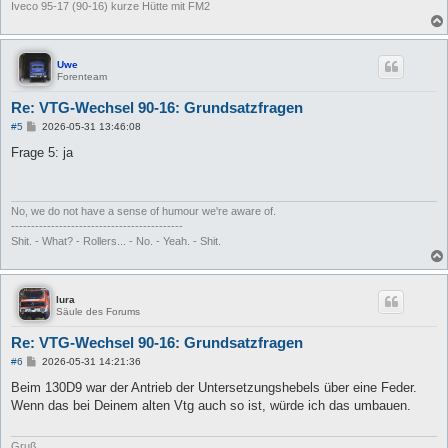
Iveco 95-17 (90-16) kurze Hütte mit FM2
Uwe
Forenteam
Re: VTG-Wechsel 90-16: Grundsatzfragen
B
#5
2026-05-31 13:46:08
e
i
Frage 5: ja
t
r
a
g
No, we do not have a sense of humour we're aware of.
-------------------------------------------
Shit. - What? - Rollers... - No. - Yeah. - Shit.
lura
Säule des Forums
Re: VTG-Wechsel 90-16: Grundsatzfragen
B
#6
2026-05-31 14:21:36
e
i
Beim 130D9 war der Antrieb der Untersetzungshebels über eine Feder.
t
Wenn das bei Deinem alten Vtg auch so ist, würde ich das umbauen.
r
a
g
Gruß