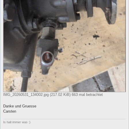
IMG_20260531_134002.jpg (217.02 KiB) 663 mal betrachtet
Danke und Gruesse
Carsten
Is halt immer was :)