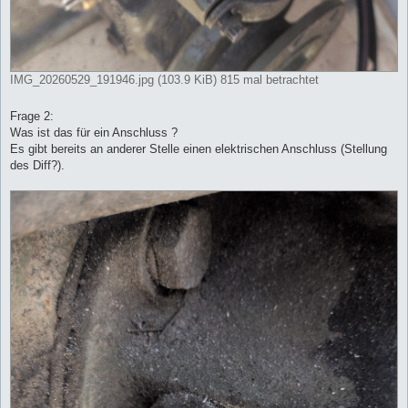
IMG_20260529_191946.jpg (103.9 KiB) 815 mal betrachtet
Frage 2:
Was ist das für ein Anschluss ?
Es gibt bereits an anderer Stelle einen elektrischen Anschluss (Stellung
des Diff?).