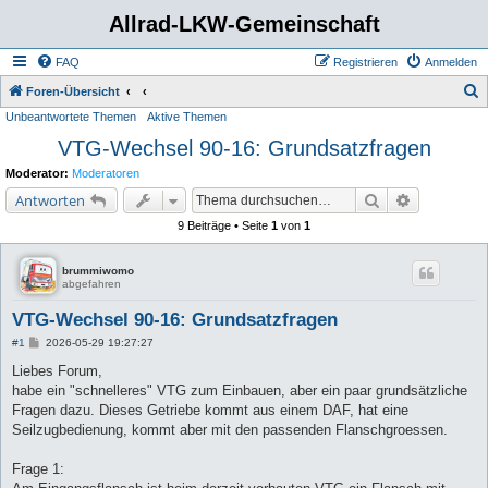
Allrad-LKW-Gemeinschaft
FAQ
Registrieren
Anmelden
S
Foren-Übersicht
Unbeantwortete Themen
Aktive Themen
u
VTG-Wechsel 90-16: Grundsatzfragen
c
h
Moderator:
Moderatoren
e
Suche
Erweiterte 
Antworten
9 Beiträge • Seite
1
von
1
brummiwomo
abgefahren
VTG-Wechsel 90-16: Grundsatzfragen
B
#1
2026-05-29 19:27:27
e
i
Liebes Forum,
t
habe ein "schnelleres" VTG zum Einbauen, aber ein paar grundsätzliche
r
a
Fragen dazu. Dieses Getriebe kommt aus einem DAF, hat eine
g
Seilzugbedienung, kommt aber mit den passenden Flanschgroessen.
Frage 1: