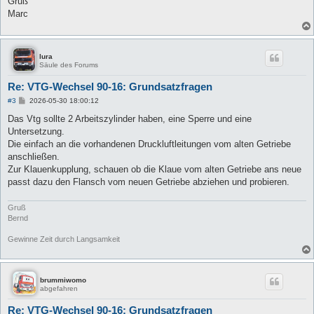
Gruß
Marc
lura
Säule des Forums
Re: VTG-Wechsel 90-16: Grundsatzfragen
B
#3
2026-05-30 18:00:12
e
i
Das Vtg sollte 2 Arbeitszylinder haben, eine Sperre und eine
t
Untersetzung.
r
a
Die einfach an die vorhandenen Druckluftleitungen vom alten Getriebe
g
anschließen.
Zur Klauenkupplung, schauen ob die Klaue vom alten Getriebe ans neue
passt dazu den Flansch vom neuen Getriebe abziehen und probieren.
Gruß
Bernd
Gewinne Zeit durch Langsamkeit
brummiwomo
abgefahren
Re: VTG-Wechsel 90-16: Grundsatzfragen