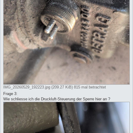
IMG_20260529_192223.jpg (209.27 KiB) 815 mal betrachtet
Frage 3:
Wie schliesse ich die Druckluft-Steuerung der Sperre hier an ?