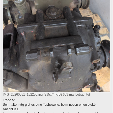
IMG_20260531_132256.jpg (295.74 KiB) 663 mal betrachtet
Frage 5:
Beim alten vtg gibt es eine Tachowelle, beim neuen einen elektr.
Anschluss..