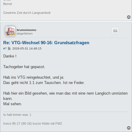
Bernd
Gewinne Zeit durch Langsamkeit
brummiwomo
abgefahren
Re: VTG-Wechsel 90-16: Grundsatzfragen
B
#7
2026-05-31 14:48:15
e
i
Danke !
t
r
a
Tachogeber hat gepasst.
g
Hab ins VTG reingeleuchtet, und ja:
Das geht nicht 1:1 zum Tauschen. Ist ne Feder.
Hab hier ein Bild gesehen, wie man das mit eine nem Langloch umrüsten
kann.
Mal sehen.
Is halt immer was :)
Iveco 95-17 (90-16) kurze Hütte mit FM2