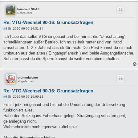
bambam 90-16
Schrauber
Re: VTG-Wechsel 90-16: Grundsatzfragen
B
#8
2026-06-05 14:31:34
e
i
Ich habe das selbe VTG eingebaut und bei mir ist die “Umschaltung”
t
schnell/langsam außer Betrieb. Ich muss halt runter und von Hand
r
a
umschalten. 1 -2 x Jahr ist das ok für mich. Den Rest kannst du einfach
g
umbauen aus den alten ( Eingangsflansch ) evtl beide Ausgangsflansche.
Schalter passt du die Sperre kannst du weiter von oben schalten.
brummiwomo
abgefahren
Re: VTG-Wechsel 90-16: Grundsatzfragen
B
#9
2026-06-05 19:09:13
e
i
Es ist jetzt eingebaut und bis auf die Umschaltung der Untersetzung
t
funktioniert alles.
r
a
Habe den Seilzug ins Fahrerhaus gelegt. Straßengang schalten geht,
g
geländegang nicht.
Wahrscheinlich noch irgendwo zufiel spiel.
Aber die Erkenntnisse bisher: