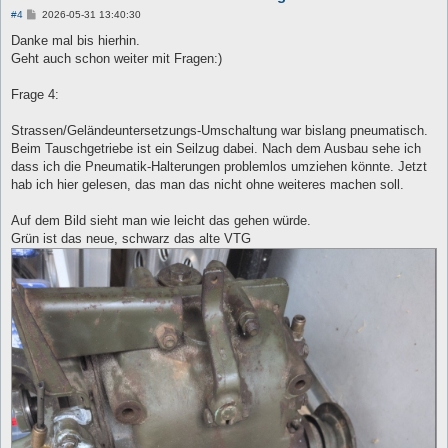
B
#4
2026-05-31 13:40:30
e
i
Danke mal bis hierhin.
t
Geht auch schon weiter mit Fragen:)
r
a
g
Frage 4:
Strassen/Geländeuntersetzungs-Umschaltung war bislang pneumatisch.
Beim Tauschgetriebe ist ein Seilzug dabei. Nach dem Ausbau sehe ich
dass ich die Pneumatik-Halterungen problemlos umziehen könnte. Jetzt
hab ich hier gelesen, das man das nicht ohne weiteres machen soll.
Auf dem Bild sieht man wie leicht das gehen würde.
Grün ist das neue, schwarz das alte VTG