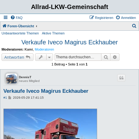
Allrad-LKW-Gemeinschaft
FAQ
Registrieren
Anmelden
S
Foren-Übersicht
Unbeantwortete Themen
Aktive Themen
u
Verkaufe Iveco Magirus Eckhauber
c
h
Moderatoren:
Kami
,
Moderatoren
e
Suche
Erweiterte 
Antworten
1 Beitrag • Seite
1
von
1
DennisT
neues Mitglied
Verkaufe Iveco Magirus Eckhauber
B
#1
2026-05-29 17:41:15
e
i
t
r
a
g