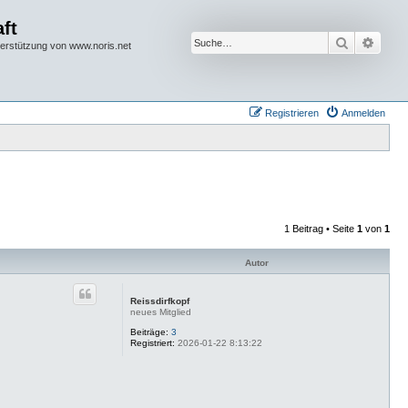
ft
Suche
Erwei
terstützung von www.noris.net
Registrieren
Anmelden
1 Beitrag • Seite
1
von
1
Autor
Reissdirfkopf
neues Mitglied
Beiträge:
3
Registriert:
2026-01-22 8:13:22