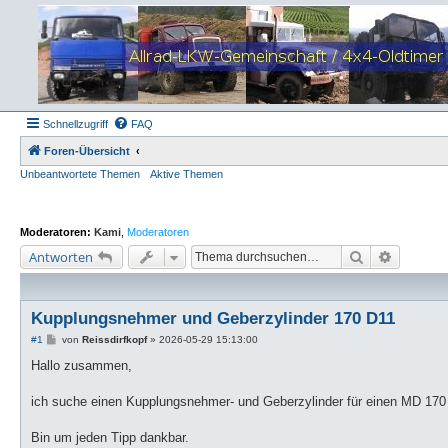
Schnellzugriff
FAQ
Foren-Übersicht
Unbeantwortete Themen
Aktive Themen
Moderatoren:
Kami
,
Moderatoren
Suche
Erweiter
Antworten
Kupplungsnehmer und Geberzylinder 170 D11
B
#1
von
Reissdirfkopf
»
2026-05-29 15:13:00
e
i
Hallo zusammen,
t
r
a
ich suche einen Kupplungsnehmer- und Geberzylinder für einen MD 170
g
Bin um jeden Tipp dankbar.