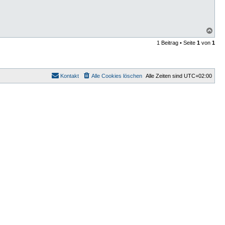
N
a
1 Beitrag • Seite
1
von
1
c
h
o
b
e
Kontakt
Alle Cookies löschen
Alle Zeiten sind
UTC+02:00
n