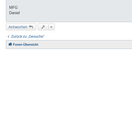
MFG
Daniel
Antworten
Zurück zu „Gesuche“
Foren-Übersicht