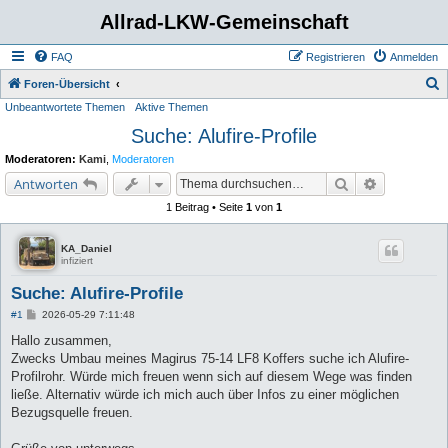
Allrad-LKW-Gemeinschaft
FAQ
Registrieren
Anmelden
S
Foren-Übersicht
Unbeantwortete Themen
Aktive Themen
u
Suche: Alufire-Profile
c
h
Moderatoren:
Kami
,
Moderatoren
e
Suche
Erweiterte 
Antworten
1 Beitrag • Seite
1
von
1
KA_Daniel
infiziert
Suche: Alufire-Profile
B
#1
2026-05-29 7:11:48
e
i
Hallo zusammen,
t
Zwecks Umbau meines Magirus 75-14 LF8 Koffers suche ich Alufire-
r
a
Profilrohr. Würde mich freuen wenn sich auf diesem Wege was finden
g
ließe. Alternativ würde ich mich auch über Infos zu einer möglichen
Bezugsquelle freuen.