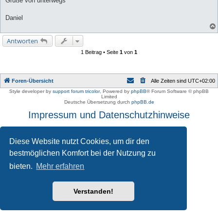
Grüße von unterwegs
Daniel
Antworten
1 Beitrag • Seite
1
von
1
Foren-Übersicht
Alle Zeiten sind
UTC+02:00
Style developer by
support forum tricolor
,
Powered by
phpBB
® Forum Software © phpBB
Limited
Deutsche Übersetzung durch
phpBB.de
Impressum und Datenschutzhinweise
Diese Website nutzt Cookies, um dir den
bestmöglichen Komfort bei der Nutzung zu
bieten.
Mehr erfahren
Verstanden!