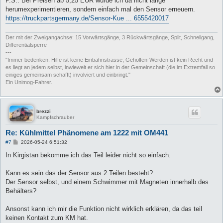
P.S.: Bei Preisen ab 5,25 EUR würde ich da nicht lange
herumexperimentieren, sondern einfach mal den Sensor erneuern.
https://truckpartsgermany.de/Sensor-Kue ... 6555420017
Der mit der Zweigangachse: 15 Vorwärtsgänge, 3 Rückwärtsgänge, Split, Schnellgang,
Differentialsperre
---
"Immer bedenken: Hilfe ist keine Einbahnstrasse, Geholfen-Werden ist kein Recht und
es liegt an jedem selbst, inwieweit er sich hier in der Gemeinschaft (die im Extremfall so
einiges gemeinsam schafft) involviert und einbringt."
Ein Unimog-Fahrer.
brezzi
Kampfschrauber
Re: Kühlmittel Phänomene am 1222 mit OM441
B
#7
2026-05-24 6:51:32
e
i
In Kirgistan bekomme ich das Teil leider nicht so einfach.
t
r
a
Kann es sein das der Sensor aus 2 Teilen besteht?
g
Der Sensor selbst, und einem Schwimmer mit Magneten innerhalb des
Behälters?
Ansonst kann ich mir die Funktion nicht wirklich erklären, da das teil
keinen Kontakt zum KM hat.