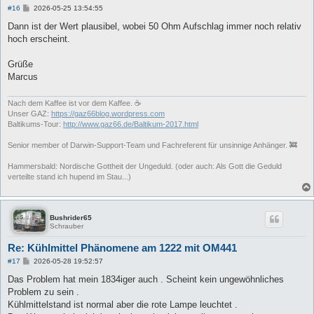
B
#16
2026-05-25 13:54:55
e
i
Dann ist der Wert plausibel, wobei 50 Ohm Aufschlag immer noch relativ
t
hoch erscheint.
r
a
g
Grüße
Marcus
Nach dem Kaffee ist vor dem Kaffee. ☕
Unser GAZ:
https://gaz66blog.wordpress.com
Baltikums-Tour:
http://www.gaz66.de/Baltikum-2017.html
Senior member of Darwin-Support-Team und Fachreferent für unsinnige Anhänger. 🚒
Hammersbald: Nordische Gottheit der Ungeduld. (oder auch: Als Gott die Geduld
verteilte stand ich hupend im Stau...)
Bushrider65
Schrauber
Re: Kühlmittel Phänomene am 1222 mit OM441
B
#17
2026-05-28 19:52:57
e
i
Das Problem hat mein 1834iger auch . Scheint kein ungewöhnliches
t
Problem zu sein .
r
a
Kühlmittelstand ist normal aber die rote Lampe leuchtet .
g