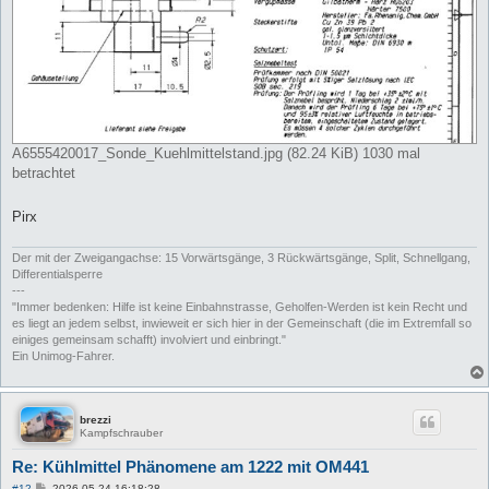
A6555420017_Sonde_Kuehlmittelstand.jpg (82.24 KiB) 1030 mal
betrachtet
Pirx
Der mit der Zweigangachse: 15 Vorwärtsgänge, 3 Rückwärtsgänge, Split, Schnellgang,
Differentialsperre
---
"Immer bedenken: Hilfe ist keine Einbahnstrasse, Geholfen-Werden ist kein Recht und
es liegt an jedem selbst, inwieweit er sich hier in der Gemeinschaft (die im Extremfall so
einiges gemeinsam schafft) involviert und einbringt."
Ein Unimog-Fahrer.
brezzi
Kampfschrauber
Re: Kühlmittel Phänomene am 1222 mit OM441
B
#12
2026-05-24 16:18:28