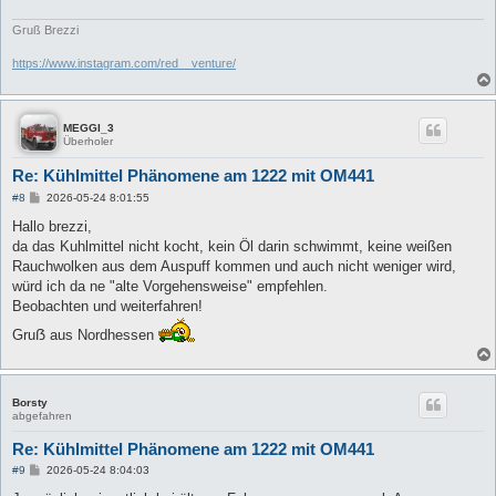
Gruß Brezzi
https://www.instagram.com/red__venture/
MEGGI_3
Überholer
Re: Kühlmittel Phänomene am 1222 mit OM441
B
#8
2026-05-24 8:01:55
e
i
Hallo brezzi,
t
da das Kuhlmittel nicht kocht, kein Öl darin schwimmt, keine weißen
r
a
Rauchwolken aus dem Auspuff kommen und auch nicht weniger wird,
g
würd ich da ne "alte Vorgehensweise" empfehlen.
Beobachten und weiterfahren!
Gruẞ aus Nordhessen
Borsty
abgefahren
Re: Kühlmittel Phänomene am 1222 mit OM441
B
#9
2026-05-24 8:04:03
e
i