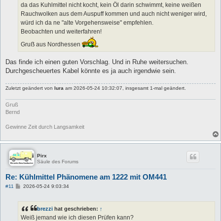
da das Kuhlmittel nicht kocht, kein Öl darin schwimmt, keine weißen
Rauchwolken aus dem Auspuff kommen und auch nicht weniger wird,
würd ich da ne "alte Vorgehensweise" empfehlen.
Beobachten und weiterfahren!
Gruẞ aus Nordhessen
Das finde ich einen guten Vorschlag. Und in Ruhe weitersuchen.
Durchgescheuertes Kabel könnte es ja auch irgendwie sein.
Zuletzt geändert von
lura
am 2026-05-24 10:32:07, insgesamt 1-mal geändert.
Gruß
Bernd
Gewinne Zeit durch Langsamkeit
Pirx
Säule des Forums
Re: Kühlmittel Phänomene am 1222 mit OM441
B
#11
2026-05-24 9:03:34
e
i
t
brezzi
hat geschrieben:
↑
r
a
Weiß jemand wie ich diesen Prüfen kann?