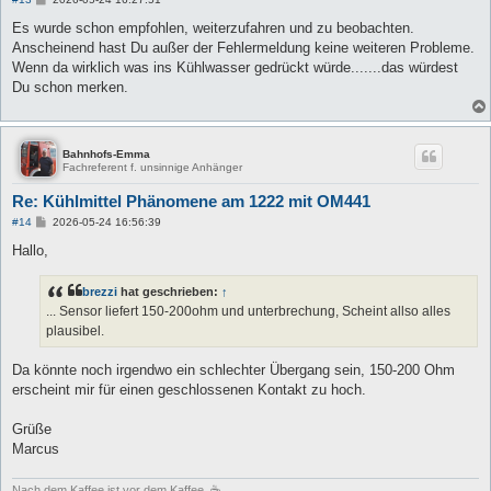
e
i
Es wurde schon empfohlen, weiterzufahren und zu beobachten.
t
Anscheinend hast Du außer der Fehlermeldung keine weiteren Probleme.
r
a
Wenn da wirklich was ins Kühlwasser gedrückt würde.......das würdest
g
Du schon merken.
Bahnhofs-Emma
Fachreferent f. unsinnige Anhänger
Re: Kühlmittel Phänomene am 1222 mit OM441
B
#14
2026-05-24 16:56:39
e
i
Hallo,
t
r
a
brezzi
hat geschrieben:
↑
g
... Sensor liefert 150-200ohm und unterbrechung, Scheint allso alles
plausibel.
Da könnte noch irgendwo ein schlechter Übergang sein, 150-200 Ohm
erscheint mir für einen geschlossenen Kontakt zu hoch.
Grüße
Marcus
Nach dem Kaffee ist vor dem Kaffee. ☕