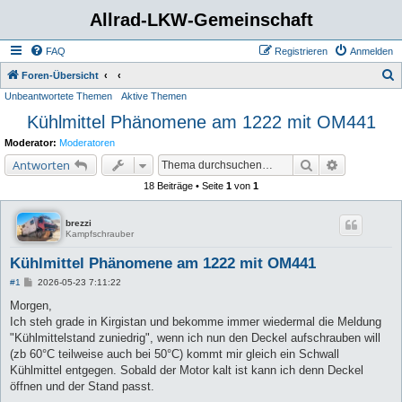
Allrad-LKW-Gemeinschaft
FAQ
Registrieren
Anmelden
S
Foren-Übersicht
Unbeantwortete Themen
Aktive Themen
u
Kühlmittel Phänomene am 1222 mit OM441
c
h
Moderator:
Moderatoren
e
Suche
Erweiterte 
Antworten
18 Beiträge • Seite
1
von
1
brezzi
Kampfschrauber
Kühlmittel Phänomene am 1222 mit OM441
B
#1
2026-05-23 7:11:22
e
i
Morgen,
t
Ich steh grade in Kirgistan und bekomme immer wiedermal die Meldung
r
a
"Kühlmittelstand zuniedrig", wenn ich nun den Deckel aufschrauben will
g
(zb 60°C teilweise auch bei 50°C) kommt mir gleich ein Schwall
Kühlmittel entgegen. Sobald der Motor kalt ist kann ich denn Deckel
öffnen und der Stand passt.