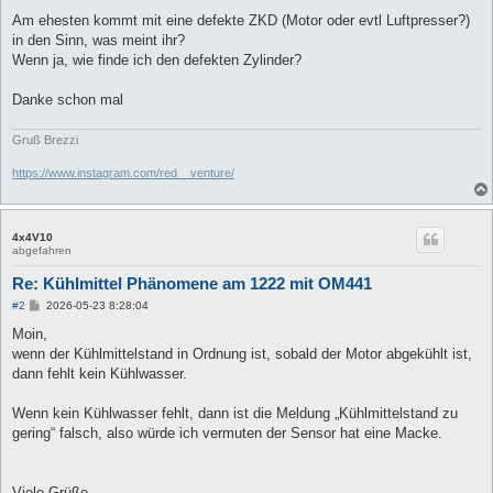
Am ehesten kommt mit eine defekte ZKD (Motor oder evtl Luftpresser?)
in den Sinn, was meint ihr?
Wenn ja, wie finde ich den defekten Zylinder?
Danke schon mal
Gruß Brezzi
https://www.instagram.com/red__venture/
4x4V10
abgefahren
Re: Kühlmittel Phänomene am 1222 mit OM441
B
#2
2026-05-23 8:28:04
e
i
Moin,
t
wenn der Kühlmittelstand in Ordnung ist, sobald der Motor abgekühlt ist,
r
a
dann fehlt kein Kühlwasser.
g
Wenn kein Kühlwasser fehlt, dann ist die Meldung „Kühlmittelstand zu
gering“ falsch, also würde ich vermuten der Sensor hat eine Macke.
Viele Grüße