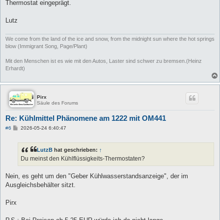
Thermostat eingeprägt.
Lutz
We come from the land of the ice and snow, from the midnight sun where the hot springs
blow (Immigrant Song, Page/Plant)
Mit den Menschen ist es wie mit den Autos, Laster sind schwer zu bremsen.(Heinz
Erhardt)
Pirx
Säule des Forums
Re: Kühlmittel Phänomene am 1222 mit OM441
B
#6
2026-05-24 6:40:47
e
i
t
LutzB
hat geschrieben:
↑
r
a
Du meinst den Kühlflüssigkeits-Thermostaten?
g
Nein, es geht um den "Geber Kühlwasserstandsanzeige", der im
Ausgleichsbehälter sitzt.
Pirx