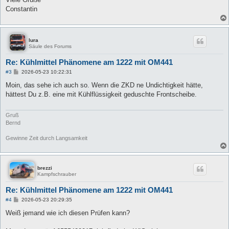
Constantin
lura
Säule des Forums
Re: Kühlmittel Phänomene am 1222 mit OM441
B
#3
2026-05-23 10:22:31
e
i
Moin, das sehe ich auch so. Wenn die ZKD ne Undichtigkeit hätte,
t
hättest Du z.B. eine mit Kühlflüssigkeit geduschte Frontscheibe.
r
a
g
Gruß
Bernd
Gewinne Zeit durch Langsamkeit
brezzi
Kampfschrauber
Re: Kühlmittel Phänomene am 1222 mit OM441
B
#4
2026-05-23 20:29:35
e
i
Weiß jemand wie ich diesen Prüfen kann?
t
r