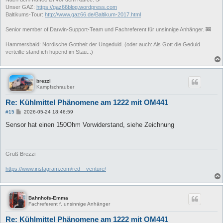
Unser GAZ:
https://gaz66blog.wordpress.com
Baltikums-Tour:
http://www.gaz66.de/Baltikum-2017.html
Senior member of Darwin-Support-Team und Fachreferent für unsinnige Anhänger. 🚒
Hammersbald: Nordische Gottheit der Ungeduld. (oder auch: Als Gott die Geduld
verteilte stand ich hupend im Stau...)
brezzi
Kampfschrauber
Re: Kühlmittel Phänomene am 1222 mit OM441
B
#15
2026-05-24 18:46:59
e
i
Sensor hat einen 150Ohm Vorwiderstand, siehe Zeichnung
t
r
a
g
Gruß Brezzi
https://www.instagram.com/red__venture/
Bahnhofs-Emma
Fachreferent f. unsinnige Anhänger
Re: Kühlmittel Phänomene am 1222 mit OM441