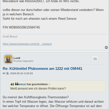
a
Mecedesnr wär A6555420017, ich finde im WIS nichts.
g
sollte dieser nur durschalten oder seinen Wiederstand verändern? Wenn
ja in welchem Bereich.
Sieht für mich am ehesten nach einem Reed Sensor.
FIN WDB65028615584745
Gruß Brezzi
https://www.instagram.com/red__venture/
LutzB
Trucker-Urgestein
Re: Kühlmittel Phänomene am 1222 mit OM441
B
#5
2026-05-24 3:20:03
e
i
t
brezzi
hat geschrieben:
↑
r
a
Weiß jemand wie ich diesen Prüfen kann?
g
Du meinst den Kühlflüssigkeits-Thermostaten?
In einen Topf mit Wasser legen, das Wasser erhitzen und darauf achten
bei welcher Temperatur er öffnet. Die Öffnungs-Temperatur ist auf dem