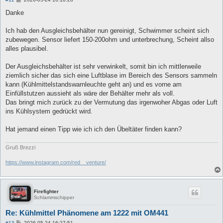
e
i
Danke
t
r
a
Ich hab den Ausgleichsbehälter nun gereinigt, Schwimmer scheint sich
g
zubewegen. Sensor liefert 150-200ohm und unterbrechung, Scheint allso
alles plausibel.
Der Ausgleichsbehälter ist sehr verwinkelt, somit bin ich mittlerweile
ziemlich sicher das sich eine Luftblase im Bereich des Sensors sammeln
kann (Kühlmittelstandswarnleuchte geht an) und es vorne am
Einfüllstutzen aussieht als wäre der Behälter mehr als voll.
Das bringt mich zurück zu der Vermutung das irgenwoher Abgas oder Luft
ins Kühlsystem gedrückt wird.
Hat jemand einen Tipp wie ich ich den Übeltäter finden kann?
Gruß Brezzi
https://www.instagram.com/red__venture/
Firefighter
Schlammschipper
Re: Kühlmittel Phänomene am 1222 mit OM441
B
#13
2026-05-24 16:27:51