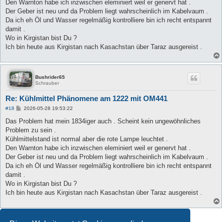
Den Warnton habe ich inzwischen eleminiert weil er genervt hat .
Der Geber ist neu und da Problem liegt wahrscheinlich im Kabelvaum .
Da ich eh Öl und Wasser regelmäßig kontrolliere bin ich recht entspannt
damit .
Wo in Kirgistan bist Du ?
Ich bin heute aus Kirgistan nach Kasachstan über Taraz ausgereist .
Bushrider65
Schrauber
Re: Kühlmittel Phänomene am 1222 mit OM441
B
#18
2026-05-28 19:53:22
e
i
Das Problem hat mein 1834iger auch . Scheint kein ungewöhnliches
t
Problem zu sein .
r
a
Kühlmittelstand ist normal aber die rote Lampe leuchtet .
g
Den Warnton habe ich inzwischen eleminiert weil er genervt hat .
Der Geber ist neu und da Problem liegt wahrscheinlich im Kabelvaum .
Da ich eh Öl und Wasser regelmäßig kontrolliere bin ich recht entspannt
damit .
Wo in Kirgistan bist Du ?
Ich bin heute aus Kirgistan nach Kasachstan über Taraz ausgereist .
Antworten