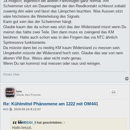
Ja möglich, eigentlich bei älteren Fahrzeugen ganz normal. Am
t
Schwimmer sitzt ein Dauermagnet der den Reedkontakt schliesst sobald
r
a
zuwenig drin wäre und lässt das Lämpchen leuchten. Was Aussen sitzt
g
wäre höchstens die Weiterleitung des Signals.
Kann gut sein das der Schwimmer hängt.
Glaube kaum das da schon was sitzt das den Widerstand misst wenn Du
meinst das hätte zwei Teile. Den dann muss es zwingend das KM
berühren. Hatte auch schon was in den Fingern das via NTC ähnlich
Spritreserve funktionierte.
Da müsste dann bei zu niedrig KM kaum Widerstand zu messen sein.
Umgekehrt müsste der Widerstand hoch sein. Glaube das war von nem
älteren VW Bus. Weiss aber nicht mehr genau.
Wenn Du ran kommst mal messen oder raus und reinigen.
Gruss Uwe
lura
Säule des Forums
Re: Kühlmittel Phänomene am 1222 mit OM441
B
#10
2026-05-24 8:12:07
e
i
t
MEGGI_3
hat geschrieben:
↑
r
a
Hallo brezzi,
g