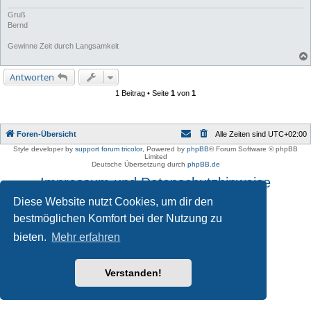
Gruß
Bernd
Gewinne Zeit durch Langsamkeit
Antworten
1 Beitrag • Seite
1
von
1
Foren-Übersicht
Alle Zeiten sind
UTC+02:00
Style developer by
support forum tricolor
,
Powered by
phpBB
® Forum Software © phpBB
Limited
Deutsche Übersetzung durch
phpBB.de
Impressum und Datenschutzhinweise
Diese Website nutzt Cookies, um dir den
bestmöglichen Komfort bei der Nutzung zu
bieten.
Mehr erfahren
Verstanden!