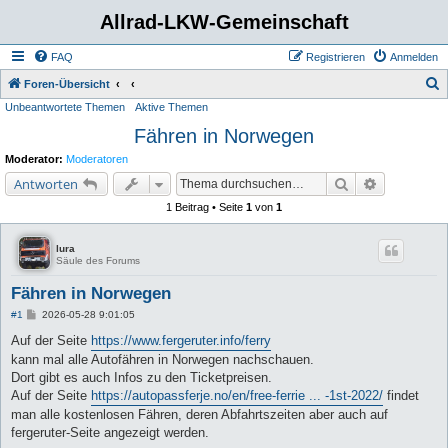
Allrad-LKW-Gemeinschaft
FAQ
Registrieren
Anmelden
S
Foren-Übersicht
Unbeantwortete Themen
Aktive Themen
u
Fähren in Norwegen
c
h
Moderator:
Moderatoren
e
Suche
Erweiterte 
Antworten
1 Beitrag • Seite
1
von
1
lura
Säule des Forums
Fähren in Norwegen
B
#1
2026-05-28 9:01:05
e
i
Auf der Seite
https://www.fergeruter.info/ferry
t
kann mal alle Autofähren in Norwegen nachschauen.
r
a
Dort gibt es auch Infos zu den Ticketpreisen.
g
Auf der Seite
https://autopassferje.no/en/free-ferrie ... -1st-2022/
findet
man alle kostenlosen Fähren, deren Abfahrtszeiten aber auch auf
fergeruter-Seite angezeigt werden.